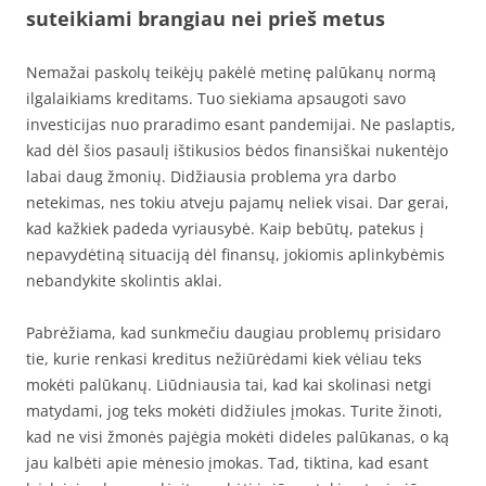
suteikiami brangiau nei prieš metus
Nemažai paskolų teikėjų pakėlė metinę palūkanų normą
ilgalaikiams kreditams. Tuo siekiama apsaugoti savo
investicijas nuo praradimo esant pandemijai. Ne paslaptis,
kad dėl šios pasaulį ištikusios bėdos finansiškai nukentėjo
labai daug žmonių. Didžiausia problema yra darbo
netekimas, nes tokiu atveju pajamų neliek visai. Dar gerai,
kad kažkiek padeda vyriausybė. Kaip bebūtų, patekus į
nepavydėtiną situaciją dėl finansų, jokiomis aplinkybėmis
nebandykite skolintis aklai.
Pabrėžiama, kad sunkmečiu daugiau problemų prisidaro
tie, kurie renkasi kreditus nežiūrėdami kiek vėliau teks
mokėti palūkanų. Liūdniausia tai, kad kai skolinasi netgi
matydami, jog teks mokėti didžiules įmokas. Turite žinoti,
kad ne visi žmonės pajėgia mokėti dideles palūkanas, o ką
jau kalbėti apie mėnesio įmokas. Tad, tiktina, kad esant