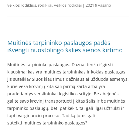
veiklos rodiklius
,
rodikliai
,
veiklos rodikliai
|
2021 9 vasario
Muitinės tarpininko paslaugos padės
išvengti nuostolingo šalies sienos kirtimo
Muitinės tarpininko paslaugos. Dažnai tenka išgirsti
klausimą: kas yra muitinės tarpininkas ir kokias paslaugas
jis suteikia? Šiuos klausimus dažniausiai užduoda asmenys,
kurie veža krovinį į kita šalį pirmą kartą arba yra
pradedantys verslininkai logistikos srityje. Be abejonės,
galite savo krovinį transportuoti į kitas šalis ir be muitinės
tarpininko paslaugų, bet, patikėkit, tai gali ilgai užtrukti ir
tapti varginančiu procesu. Tad ką Jums gali
suteikti muitinės tarpininko paslaugos?