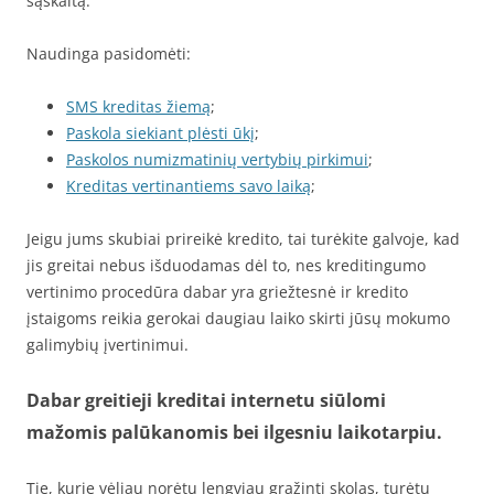
sąskaitą.
Naudinga pasidomėti:
SMS kreditas žiemą
;
Paskola siekiant plėsti ūkį
;
Paskolos numizmatinių vertybių pirkimui
;
Kreditas vertinantiems savo laiką
;
Jeigu jums skubiai prireikė kredito, tai turėkite galvoje, kad
jis greitai nebus išduodamas dėl to, nes kreditingumo
vertinimo procedūra dabar yra griežtesnė ir kredito
įstaigoms reikia gerokai daugiau laiko skirti jūsų mokumo
galimybių įvertinimui.
Dabar greitieji kreditai internetu siūlomi
mažomis palūkanomis bei ilgesniu laikotarpiu.
Tie, kurie vėliau norėtų lengviau grąžinti skolas, turėtų