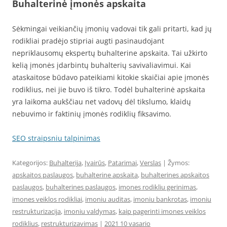
Buhalterinė įmonės apskaita
Sėkmingai veikiančių įmonių vadovai tik gali pritarti, kad jų
rodikliai pradėjo stipriai augti pasinaudojant
nepriklausomų ekspertų buhalterine apskaita. Tai užkirto
kelią įmonės įdarbintų buhalterių savivaliavimui. Kai
ataskaitose būdavo pateikiami kitokie skaičiai apie įmonės
rodiklius, nei jie buvo iš tikro. Todėl buhalterinė apskaita
yra laikoma aukščiau net vadovų dėl tikslumo, klaidų
nebuvimo ir faktinių įmonės rodiklių fiksavimo.
SEO straipsniu talpinimas
Kategorijos:
Buhalterija
,
Įvairūs
,
Patarimai
,
Verslas
| Žymos:
apskaitos paslaugos
,
buhalterine apskaita
,
buhalterines apskaitos
paslaugos
,
buhalterines paslaugos
,
imones rodikliu gerinimas
,
imones veiklos rodikliai
,
imoniu auditas
,
imoniu bankrotas
,
imoniu
restrukturizacija
,
imoniu valdymas
,
kaip pagerinti imones veiklos
rodiklius
,
restrukturizavimas
|
2021 10 vasario