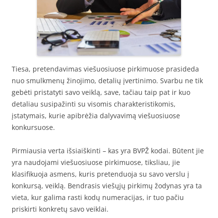
Tiesa, pretendavimas viešuosiuose pirkimuose prasideda
nuo smulkmenų žinojimo, detalių įvertinimo. Svarbu ne tik
gebėti pristatyti savo veiklą, save, tačiau taip pat ir kuo
detaliau susipažinti su visomis charakteristikomis,
įstatymais, kurie apibrėžia dalyvavimą viešuosiuose
konkursuose.
Pirmiausia verta išsiaiškinti – kas yra BVPŽ kodai. Būtent jie
yra naudojami viešuosiuose pirkimuose, tiksliau, jie
klasifikuoja asmens, kuris pretenduoja su savo verslu į
konkursą, veiklą. Bendrasis viešųjų pirkimų žodynas yra ta
vieta, kur galima rasti kodų numeracijas, ir tuo pačiu
priskirti konkretų savo veiklai.