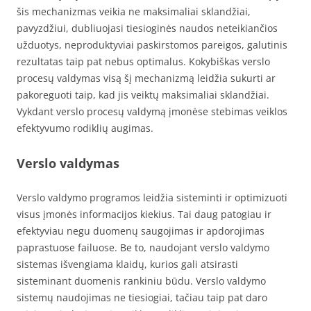
šis mechanizmas veikia ne maksimaliai sklandžiai,
pavyzdžiui, dubliuojasi tiesioginės naudos neteikiančios
užduotys, neproduktyviai paskirstomos pareigos, galutinis
rezultatas taip pat nebus optimalus. Kokybiškas verslo
procesų valdymas visą šį mechanizmą leidžia sukurti ar
pakoreguoti taip, kad jis veiktų maksimaliai sklandžiai.
Vykdant verslo procesų valdymą įmonėse stebimas veiklos
efektyvumo rodiklių augimas.
Verslo valdymas
Verslo valdymo programos leidžia sisteminti ir optimizuoti
visus įmonės informacijos kiekius. Tai daug patogiau ir
efektyviau negu duomenų saugojimas ir apdorojimas
paprastuose failuose. Be to, naudojant verslo valdymo
sistemas išvengiama klaidų, kurios gali atsirasti
sisteminant duomenis rankiniu būdu. Verslo valdymo
sistemų naudojimas ne tiesiogiai, tačiau taip pat daro