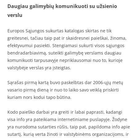
Daugiau galimybių komunikuoti su užsienio
verslu
Europos Sąjungos sukurtas katalogas skirtas ne tik
greitesnei, tačiau taip pat ir skaidresnei paieškai, žinoma,
efektyvumui pasiekti. Stengiamasi sukurti visos sąjungos
bendradarbiavimą, suteikti galimybę verslams daugiau
komunikuoti tarpusavyje nepriklausomai nuo to, kurioje
valstybėje verslas yra įsteigtas.
Sąrašas pirmą kartą buvo paskelbtas dar 2006-ųjų metų
vasario pirmą dieną ir nuo to laiko savo veiklą priskirti
kuriam nors kodui tapo būtina.
Kodo paieško darbai yra greiti ir labai paprasti, kadangi
visa info yra pateikiama internetiniame puslapyje. Žodyne
yra nurodoma sutarties rūšis, taip pat, papildoma info apie
sutartį, kurią verta žinoti ir valstybinėms organizacijoms, ir