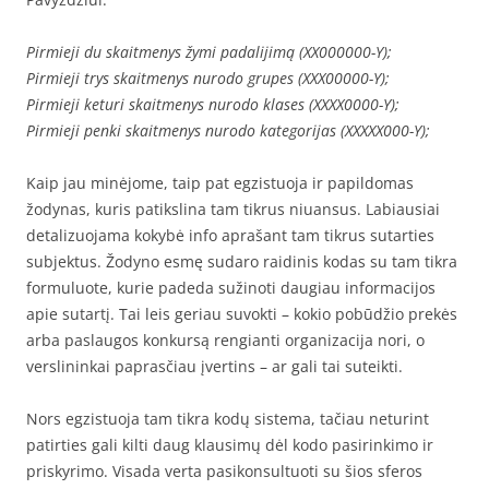
Pirmieji du skaitmenys žymi padalijimą (XX000000-Y);
Pirmieji trys skaitmenys nurodo grupes (XXX00000-Y);
Pirmieji keturi skaitmenys nurodo klases (XXXX0000-Y);
Pirmieji penki skaitmenys nurodo kategorijas (XXXXX000-Y);
Kaip jau minėjome, taip pat egzistuoja ir papildomas
žodynas, kuris patikslina tam tikrus niuansus. Labiausiai
detalizuojama kokybė info aprašant tam tikrus sutarties
subjektus. Žodyno esmę sudaro raidinis kodas su tam tikra
formuluote, kurie padeda sužinoti daugiau informacijos
apie sutartį. Tai leis geriau suvokti – kokio pobūdžio prekės
arba paslaugos konkursą rengianti organizacija nori, o
verslininkai paprasčiau įvertins – ar gali tai suteikti.
Nors egzistuoja tam tikra kodų sistema, tačiau neturint
patirties gali kilti daug klausimų dėl kodo pasirinkimo ir
priskyrimo. Visada verta pasikonsultuoti su šios sferos