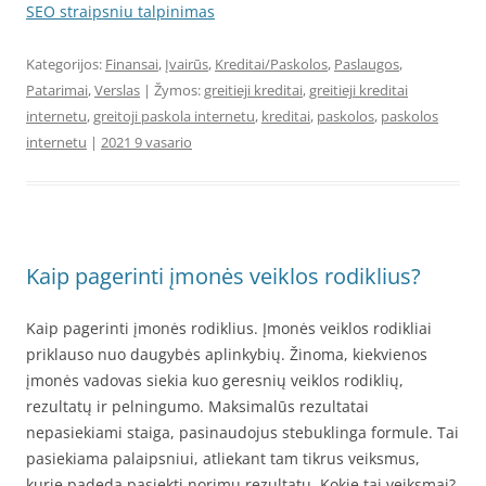
SEO straipsniu talpinimas
Kategorijos:
Finansai
,
Įvairūs
,
Kreditai/Paskolos
,
Paslaugos
,
Patarimai
,
Verslas
| Žymos:
greitieji kreditai
,
greitieji kreditai
internetu
,
greitoji paskola internetu
,
kreditai
,
paskolos
,
paskolos
internetu
|
2021 9 vasario
Kaip pagerinti įmonės veiklos rodiklius?
Kaip pagerinti įmonės rodiklius. Įmonės veiklos rodikliai
priklauso nuo daugybės aplinkybių. Žinoma, kiekvienos
įmonės vadovas siekia kuo geresnių veiklos rodiklių,
rezultatų ir pelningumo. Maksimalūs rezultatai
nepasiekiami staiga, pasinaudojus stebuklinga formule. Tai
pasiekiama palaipsniui, atliekant tam tikrus veiksmus,
kurie padeda pasiekti norimų rezultatų. Kokie tai veiksmai?