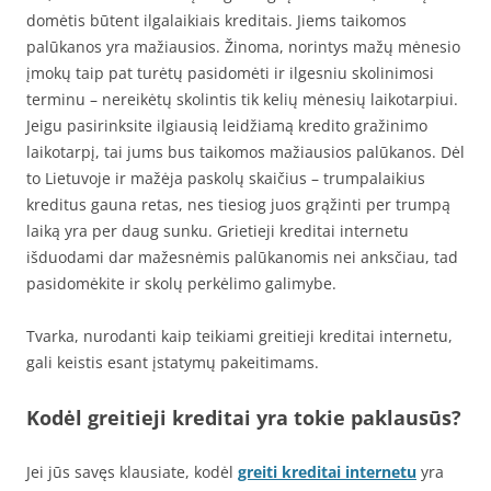
domėtis būtent ilgalaikiais kreditais. Jiems taikomos
palūkanos yra mažiausios. Žinoma, norintys mažų mėnesio
įmokų taip pat turėtų pasidomėti ir ilgesniu skolinimosi
terminu – nereikėtų skolintis tik kelių mėnesių laikotarpiui.
Jeigu pasirinksite ilgiausią leidžiamą kredito gražinimo
laikotarpį, tai jums bus taikomos mažiausios palūkanos. Dėl
to Lietuvoje ir mažėja paskolų skaičius – trumpalaikius
kreditus gauna retas, nes tiesiog juos grąžinti per trumpą
laiką yra per daug sunku. Grietieji kreditai internetu
išduodami dar mažesnėmis palūkanomis nei anksčiau, tad
pasidomėkite ir skolų perkėlimo galimybe.
Tvarka, nurodanti kaip teikiami greitieji kreditai internetu,
gali keistis esant įstatymų pakeitimams.
Kodėl greitieji kreditai yra tokie paklausūs?
Jei jūs savęs klausiate, kodėl
greiti kreditai internetu
yra