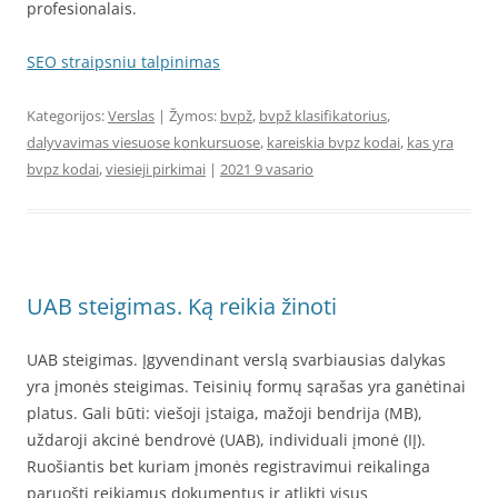
profesionalais.
SEO straipsniu talpinimas
Kategorijos:
Verslas
| Žymos:
bvpž
,
bvpž klasifikatorius
,
dalyvavimas viesuose konkursuose
,
kareiskia bvpz kodai
,
kas yra
bvpz kodai
,
viesieji pirkimai
|
2021 9 vasario
UAB steigimas. Ką reikia žinoti
UAB steigimas. Įgyvendinant verslą svarbiausias dalykas
yra įmonės steigimas. Teisinių formų sąrašas yra ganėtinai
platus. Gali būti: viešoji įstaiga, mažoji bendrija (MB),
uždaroji akcinė bendrovė (UAB), individuali įmonė (IĮ).
Ruošiantis bet kuriam įmonės registravimui reikalinga
paruošti reikiamus dokumentus ir atlikti visus