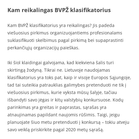
Kam reikalingas BVPŽ klasifikatorius
Kam BVPŽ klasifikatorius yra reikalingas? Jis padeda
viešuosius pirkimus organizuojantiems profesionalams
suklasifikuoti skelbimus pagal pirkimą bei supaprastinti
perkančiųjų organizacijų paieškas.
Iki šiol klaidingai galvojama, kad kiekviena šalis turi
skirtingą žodyną. Tikrai ne. Lietuvoje naudojamas
klasifikatorius yra toks pat, kaip ir visoje Europos Sąjungoje,
tad tai suteikia patrauklias galimybes pretenduoti ne tik į
viešuosius pirkimus, kurie vyksta mūsų šalyje, tačiau
išbandyti savo jėgas ir kitų valstybių konkursuose. Kodų
parinkimas yra greitas ir paprastas, sąrašas yra
atnaujinamas papildant naujomis rūšimis. Taigi, jeigu
planuojate šiuo metu pretenduoti į konkursą – tokiu atveju
savo veiklą priskirkite pagal 2020 metų sąrašą.