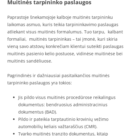
Muitinės tarpininko paslaugos
Paprastoje šnekamojoje kalboje muitinės tarpininku
laikomas asmuo, kuris teikia tarpininkavimo paslaugas
atliekant visus muitinės formalumus. Tuo tarpu, kalbant
formaliai, muitinės tarpininkas – tai įmonė, kuri skiria
vieną savo atstovų konkrečiam klientui suteikti paslaugas
muitinės pasienio kelio postuose, vidinėse muitinėse bei
muitinės sandėliuose.
Pagrindinės ir dažniausiai pasitaikančios muitinės
tarpininko paslaugos yra tokios:
Jis pildo visus muitinės procedūrose reikalingus
dokumentus: bendruosius administracinius
dokumentus (BAD).
Pildo ir pateikia tarptautinio krovinių vežimo
automobilių keliais važtaraščius (CMR).
Tvarko muitinės tranzito dokumentus, kitaip