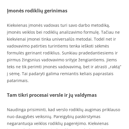
Įmonės rodiklių gerinimas
Kiekvienas įmonės vadovas turi savo darbo metodiką,
įmonės veiklos bei rodiklių analizavimo formulę. Tačiau ne
kiekvienai įmonei tinka universalūs metodai. Todėl net ir
vadovavimo patirties turintiems tenka ieškoti sėkmės
formulės gerinant rodiklius. Sunkiau pradedantiesiems ir
pirmus žingsnius vadovavimo srityje žengiantiems. Jiems
teks ne tik perimti įmonės vadovavimą, bet ir atrasti „raktą”
į sėmę. Tai padaryti galima remiantis keliais paprastais
patarimais.
Tam tikri procesai versle ir jų valdymas
Naudinga prisiminti, kad verslo rodiklių augimas priklauso
nuo daugybės veiksnių. Pareigybių paskirstymas
negarantuoja veiklos rodiklių pagerėjimo. Kiekvienas