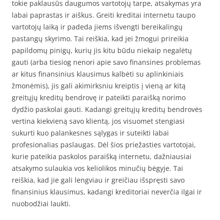
tokie paklausūs daugumos vartotojų tarpe, atsakymas yra
labai paprastas ir aiškus. Greiti kreditai internetu taupo
vartotojų laiką ir padeda jiems išvengti bereikalingų
pastangų skyrimo. Tai reiškia, kad jei žmogui prireikia
papildomų pinigų, kurių jis kitu būdu niekaip negalėtų
gauti (arba tiesiog nenori apie savo finansines problemas
ar kitus finansinius klausimus kalbėti su aplinkiniais
žmonėmis), jis gali akimirksniu kreiptis į vieną ar kitą
greitųjų kreditų bendrovę ir pateikti paraišką norimo
dydžio paskolai gauti. Kadangi greitųjų kreditų bendrovės
vertina kiekvieną savo klientą, jos visuomet stengiasi
sukurti kuo palankesnes sąlygas ir suteikti labai
profesionalias paslaugas. Dėl šios priežasties vartotojai,
kurie pateikia paskolos paraišką internetu, dažniausiai
atsakymo sulaukia vos keliolikos minučių bėgyje. Tai
reiškia, kad jie gali lengviau ir greičiau išspręsti savo
finansinius klausimus, kadangi kreditoriai neverčia ilgai ir
nuobodžiai laukti.