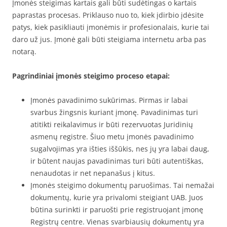
Įmonės steigimas kartais gali būti sudėtingas o kartais
paprastas procesas. Priklauso nuo to, kiek įdirbio įdėsite
patys, kiek pasikliauti įmonėmis ir profesionalais, kurie tai
daro už jus. Įmonė gali būti steigiama internetu arba pas
notarą.
Pagrindiniai įmonės steigimo proceso etapai:
Įmonės pavadinimo sukūrimas. Pirmas ir labai
svarbus žingsnis kuriant įmonę. Pavadinimas turi
atitikti reikalavimus ir būti rezervuotas Juridinių
asmenų registre. Šiuo metu įmonės pavadinimo
sugalvojimas yra išties iššūkis, nes jų yra labai daug,
ir būtent naujas pavadinimas turi būti autentiškas,
nenaudotas ir net nepanašus į kitus.
Įmonės steigimo dokumentų paruošimas. Tai nemažai
dokumentų, kurie yra privalomi steigiant UAB. Juos
būtina surinkti ir paruošti prie registruojant įmonę
Registrų centre. Vienas svarbiausių dokumentų yra