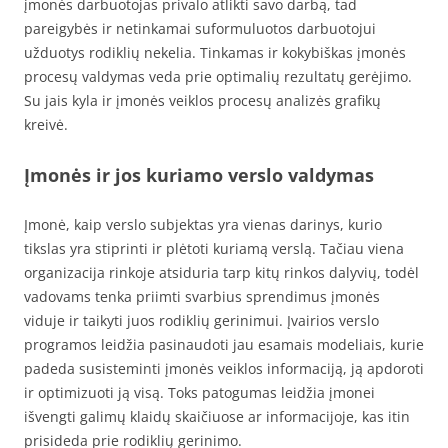
įmonės darbuotojas privalo atlikti savo darbą, tad
pareigybės ir netinkamai suformuluotos darbuotojui
užduotys rodiklių nekelia. Tinkamas ir kokybiškas įmonės
procesų valdymas veda prie optimalių rezultatų gerėjimo.
Su jais kyla ir įmonės veiklos procesų analizės grafikų
kreivė.
Įmonės ir jos kuriamo verslo valdymas
Įmonė, kaip verslo subjektas yra vienas darinys, kurio
tikslas yra stiprinti ir plėtoti kuriamą verslą. Tačiau viena
organizacija rinkoje atsiduria tarp kitų rinkos dalyvių, todėl
vadovams tenka priimti svarbius sprendimus įmonės
viduje ir taikyti juos rodiklių gerinimui. Įvairios verslo
programos leidžia pasinaudoti jau esamais modeliais, kurie
padeda susisteminti įmonės veiklos informaciją, ją apdoroti
ir optimizuoti ją visą. Toks patogumas leidžia įmonei
išvengti galimų klaidų skaičiuose ar informacijoje, kas itin
prisideda prie rodiklių gerinimo.