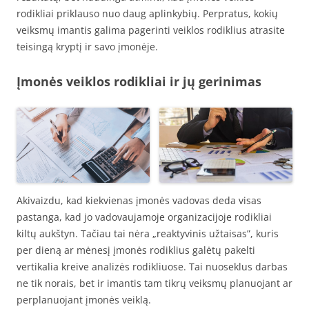
rodikliai priklauso nuo daug aplinkybių. Perpratus, kokių
veiksmų imantis galima pagerinti veiklos rodiklius atrasite
teisingą kryptį ir savo įmonėje.
Įmonės veiklos rodikliai ir jų gerinimas
Akivaizdu, kad kiekvienas įmonės vadovas deda visas
pastanga, kad jo vadovaujamoje organizacijoje rodikliai
kiltų aukštyn. Tačiau tai nėra „reaktyvinis užtaisas”, kuris
per dieną ar mėnesį įmonės rodiklius galėtų pakelti
vertikalia kreive analizės rodikliuose. Tai nuoseklus darbas
ne tik norais, bet ir imantis tam tikrų veiksmų planuojant ar
perplanuojant įmonės veiklą.