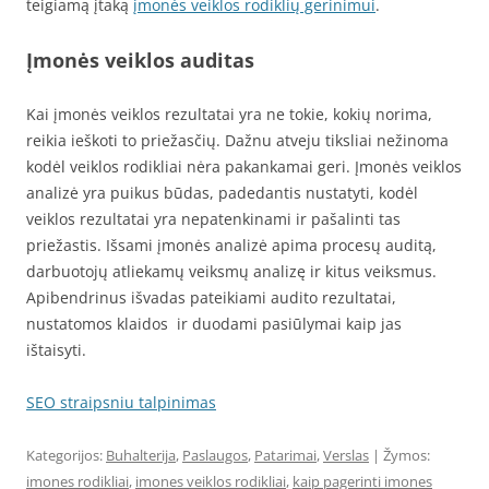
teigiamą įtaką
įmonės veiklos rodiklių gerinimui
.
Įmonės veiklos auditas
Kai įmonės veiklos rezultatai yra ne tokie, kokių norima,
reikia ieškoti to priežasčių. Dažnu atveju tiksliai nežinoma
kodėl veiklos rodikliai nėra pakankamai geri. Įmonės veiklos
analizė yra puikus būdas, padedantis nustatyti, kodėl
veiklos rezultatai yra nepatenkinami ir pašalinti tas
priežastis. Išsami įmonės analizė apima procesų auditą,
darbuotojų atliekamų veiksmų analizę ir kitus veiksmus.
Apibendrinus išvadas pateikiami audito rezultatai,
nustatomos klaidos ir duodami pasiūlymai kaip jas
ištaisyti.
SEO straipsniu talpinimas
Kategorijos:
Buhalterija
,
Paslaugos
,
Patarimai
,
Verslas
| Žymos:
imones rodikliai
,
imones veiklos rodikliai
,
kaip pagerinti imones