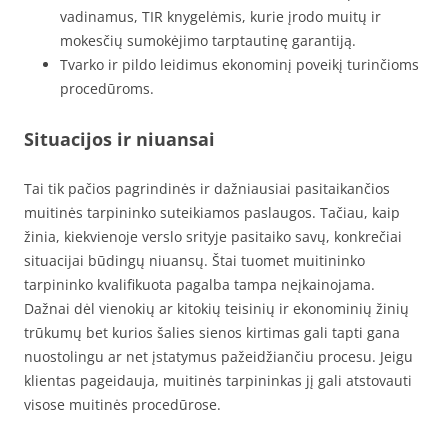
vadinamus, TIR knygelėmis, kurie įrodo muitų ir
mokesčių sumokėjimo tarptautinę garantiją.
Tvarko ir pildo leidimus ekonominį poveikį turinčioms
procedūroms.
Situacijos ir niuansai
Tai tik pačios pagrindinės ir dažniausiai pasitaikančios
muitinės tarpininko suteikiamos paslaugos. Tačiau, kaip
žinia, kiekvienoje verslo srityje pasitaiko savų, konkrečiai
situacijai būdingų niuansų. Štai tuomet muitininko
tarpininko kvalifikuota pagalba tampa neįkainojama.
Dažnai dėl vienokių ar kitokių teisinių ir ekonominių žinių
trūkumų bet kurios šalies sienos kirtimas gali tapti gana
nuostolingu ar net įstatymus pažeidžiančiu procesu. Jeigu
klientas pageidauja, muitinės tarpininkas jį gali atstovauti
visose muitinės procedūrose.