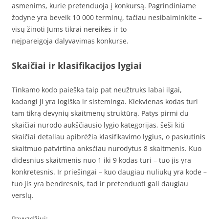
asmenims, kurie pretenduoja į konkursą. Pagrindiniame
žodyne yra beveik 10 000 terminų, tačiau nesibaiminkite –
visų žinoti Jums tikrai nereikės ir to
neįpareigoja dalyvavimas konkurse.
Skaičiai ir klasifikacijos lygiai
Tinkamo kodo paieška taip pat neužtruks labai ilgai,
kadangi ji yra logiška ir sisteminga. Kiekvienas kodas turi
tam tikrą devynių skaitmenų struktūrą. Patys pirmi du
skaičiai nurodo aukščiausio lygio kategorijas, šeši kiti
skaičiai detaliau apibrėžia klasifikavimo lygius, o paskutinis
skaitmuo patvirtina anksčiau nurodytus 8 skaitmenis. Kuo
didesnius skaitmenis nuo 1 iki 9 kodas turi – tuo jis yra
konkretesnis. Ir priešingai – kuo daugiau nuliukų yra kode –
tuo jis yra bendresnis, tad ir pretenduoti gali daugiau
verslų.
Pavyzdžiui: