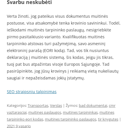
Svarbu neskubėti
Verta žinoti, jog pateikus visus dokumentus muitinės
postuose, visa atsakomybė tenka krovinio savininkui. Todėl,
ieškodami muitinės tarpininko paslaugų, nesigriebkite
pirmo pasitaikiusio varianto. Kvalifikuotas muitinės
tarpininko atstovas turi pažymėjimą, savo asmeninį
elektroninį parašą (EORI kodą). Tad, vos tik nusiuntus
deklaraciją į muitinės sistemą, šis kodas, jeigu jis tikras,
tuoj pat bus atpažintas visoje Europos Sąjungoje. Tad
pasirūpinkite, jog Jūsų krovinys į reikiamą vietą nukeliautų
saugiai ir nepažeisdamas jokių įstatymų.
SEO straipsniu talpinimas
Kategorijos:
Transportas
,
Verslas
| Žymos:
bad dokumentai
,
cmr
vaztarasciai
,
muitines paslaugos
,
muitines tarpininkas
,
muitines
tarpininko eori kodas
,
muitines tarpininko paslaugos
,
tir knygutes
|
2021 9 vasario