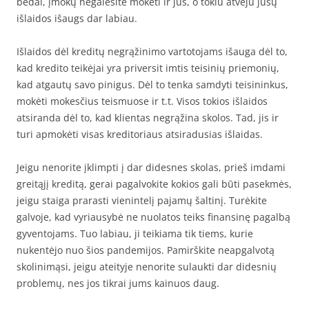
bėdai, įmokų negalėsite mokėti ir jūs, o tokiu atveju jūsų
išlaidos išaugs dar labiau.
Išlaidos dėl kreditų negrąžinimo vartotojams išauga dėl to,
kad kredito teikėjai yra priversit imtis teisinių priemonių,
kad atgautų savo pinigus. Dėl to tenka samdyti teisininkus,
mokėti mokesčius teismuose ir t.t. Visos tokios išlaidos
atsiranda dėl to, kad klientas negrąžina skolos. Tad, jis ir
turi apmokėti visas kreditoriaus atsiradusias išlaidas.
Jeigu nenorite įklimpti į dar didesnes skolas, prieš imdami
greitąjį kreditą, gerai pagalvokite kokios gali būti pasekmės,
jeigu staiga prarasti vienintelį pajamų šaltinį. Turėkite
galvoje, kad vyriausybė ne nuolatos teiks finansinę pagalbą
gyventojams. Tuo labiau, ji teikiama tik tiems, kurie
nukentėjo nuo šios pandemijos. Pamirškite neapgalvotą
skolinimąsi, jeigu ateityje nenorite sulaukti dar didesnių
problemų, nes jos tikrai jums kainuos daug.