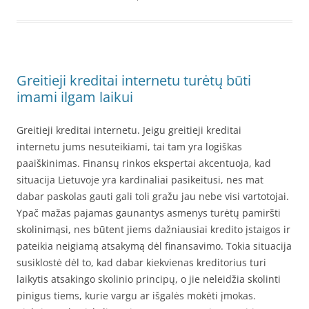
Greitieji kreditai internetu turėtų būti
imami ilgam laikui
Greitieji kreditai internetu. Jeigu greitieji kreditai
internetu jums nesuteikiami, tai tam yra logiškas
paaiškinimas. Finansų rinkos ekspertai akcentuoja, kad
situacija Lietuvoje yra kardinaliai pasikeitusi, nes mat
dabar paskolas gauti gali toli gražu jau nebe visi vartotojai.
Ypač mažas pajamas gaunantys asmenys turėtų pamiršti
skolinimąsi, nes būtent jiems dažniausiai kredito įstaigos ir
pateikia neigiamą atsakymą dėl finansavimo. Tokia situacija
susiklostė dėl to, kad dabar kiekvienas kreditorius turi
laikytis atsakingo skolinio principų, o jie neleidžia skolinti
pinigus tiems, kurie vargu ar išgalės mokėti įmokas.