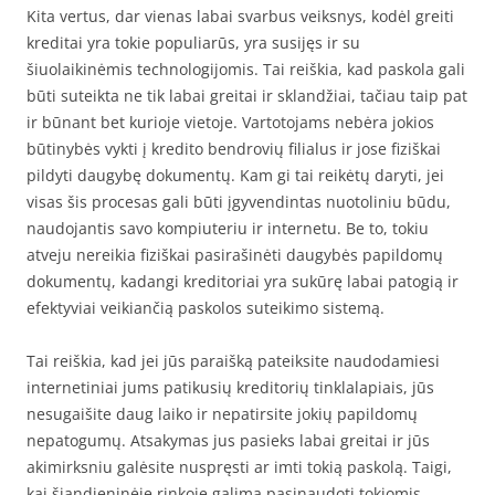
Kita vertus, dar vienas labai svarbus veiksnys, kodėl greiti
kreditai yra tokie populiarūs, yra susijęs ir su
šiuolaikinėmis technologijomis. Tai reiškia, kad paskola gali
būti suteikta ne tik labai greitai ir sklandžiai, tačiau taip pat
ir būnant bet kurioje vietoje. Vartotojams nebėra jokios
būtinybės vykti į kredito bendrovių filialus ir jose fiziškai
pildyti daugybę dokumentų. Kam gi tai reikėtų daryti, jei
visas šis procesas gali būti įgyvendintas nuotoliniu būdu,
naudojantis savo kompiuteriu ir internetu. Be to, tokiu
atveju nereikia fiziškai pasirašinėti daugybės papildomų
dokumentų, kadangi kreditoriai yra sukūrę labai patogią ir
efektyviai veikiančią paskolos suteikimo sistemą.
Tai reiškia, kad jei jūs paraišką pateiksite naudodamiesi
internetiniai jums patikusių kreditorių tinklalapiais, jūs
nesugaišite daug laiko ir nepatirsite jokių papildomų
nepatogumų. Atsakymas jus pasieks labai greitai ir jūs
akimirksniu galėsite nuspręsti ar imti tokią paskolą. Taigi,
kai šiandieninėje rinkoje galima pasinaudoti tokiomis