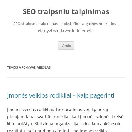
Pereiti
prie
SEO traipsniu talpinimas
turinio
SEO straipsnių talpinimas – kokybiškos atgalinės nuorodos –
efektyvi nauda verslui internete.
Meniu
TEMOS ARCHYVAI:
VERSLAS
Įmonės veiklos rodikliai – kaip pagerinti
Įmonės veiklos rodikliai. Tiek pradėjus verslą, tiek jį
plėtojant labai svarbūs rodikliai, kad įmonės sėkmės kreivė
kiltų aukštyn. Kiekviena organizacija siekia kuo aukštesnių
rezultatų, bet naudinga atminti, kad įmonės veiklos