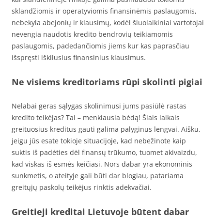
sklandžiomis ir operatyviomis finansinėmis paslaugomis,
nebekyla abejonių ir klausimų, kodėl šiuolaikiniai vartotojai
nevengia naudotis kredito bendrovių teikiamomis
paslaugomis, padedančiomis jiems kur kas paprasčiau
išspręsti iškilusius finansinius klausimus.
Ne visiems kreditoriams rūpi skolinti pigiai
Nelabai geras sąlygas skolinimusi jums pasiūlė rastas
kredito teikėjas? Tai – menkiausia bėdą! Šiais laikais
greituosius kreditus gauti galima palyginus lengvai. Aišku,
jeigu jūs esate tokioje situacijoje, kad nebežinote kaip
suktis iš padėties dėl finansų trūkumo, tuomet akivaizdu,
kad viskas iš esmės keičiasi. Nors dabar yra ekonominis
sunkmetis, o ateityje gali būti dar blogiau, patariama
greitųjų paskolų teikėjus rinktis adekvačiai.
Greitieji kreditai Lietuvoje būtent dabar