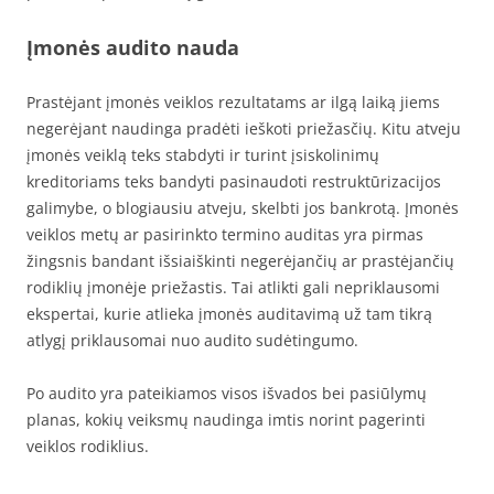
Įmonės audito nauda
Prastėjant įmonės veiklos rezultatams ar ilgą laiką jiems
negerėjant naudinga pradėti ieškoti priežasčių. Kitu atveju
įmonės veiklą teks stabdyti ir turint įsiskolinimų
kreditoriams teks bandyti pasinaudoti restruktūrizacijos
galimybe, o blogiausiu atveju, skelbti jos bankrotą. Įmonės
veiklos metų ar pasirinkto termino auditas yra pirmas
žingsnis bandant išsiaiškinti negerėjančių ar prastėjančių
rodiklių įmonėje priežastis. Tai atlikti gali nepriklausomi
ekspertai, kurie atlieka įmonės auditavimą už tam tikrą
atlygį priklausomai nuo audito sudėtingumo.
Po audito yra pateikiamos visos išvados bei pasiūlymų
planas, kokių veiksmų naudinga imtis norint pagerinti
veiklos rodiklius.