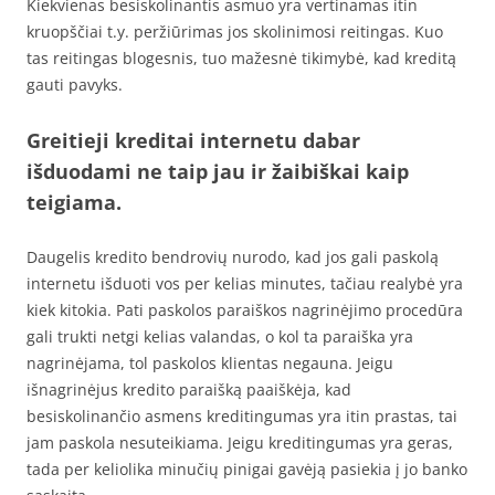
Kiekvienas besiskolinantis asmuo yra vertinamas itin
kruopščiai t.y. peržiūrimas jos skolinimosi reitingas. Kuo
tas reitingas blogesnis, tuo mažesnė tikimybė, kad kreditą
gauti pavyks.
Greitieji kreditai internetu dabar
išduodami ne taip jau ir žaibiškai kaip
teigiama.
Daugelis kredito bendrovių nurodo, kad jos gali paskolą
internetu išduoti vos per kelias minutes, tačiau realybė yra
kiek kitokia. Pati paskolos paraiškos nagrinėjimo procedūra
gali trukti netgi kelias valandas, o kol ta paraiška yra
nagrinėjama, tol paskolos klientas negauna. Jeigu
išnagrinėjus kredito paraišką paaiškėja, kad
besiskolinančio asmens kreditingumas yra itin prastas, tai
jam paskola nesuteikiama. Jeigu kreditingumas yra geras,
tada per keliolika minučių pinigai gavėją pasiekia į jo banko