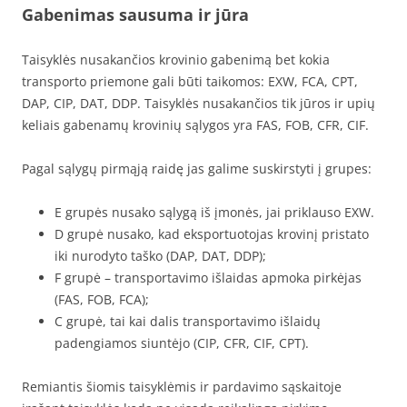
Gabenimas sausuma ir jūra
Taisyklės nusakančios krovinio gabenimą bet kokia
transporto priemone gali būti taikomos: EXW, FCA, CPT,
DAP, CIP, DAT, DDP. Taisyklės nusakančios tik jūros ir upių
keliais gabenamų krovinių sąlygos yra FAS, FOB, CFR, CIF.
Pagal sąlygų pirmąją raidę jas galime suskirstyti į grupes:
E grupės nusako sąlygą iš įmonės, jai priklauso EXW.
D grupė nusako, kad eksportuotojas krovinį pristato
iki nurodyto taško (DAP, DAT, DDP);
F grupė – transportavimo išlaidas apmoka pirkėjas
(FAS, FOB, FCA);
C grupė, tai kai dalis transportavimo išlaidų
padengiamos siuntėjo (CIP, CFR, CIF, CPT).
Remiantis šiomis taisyklėmis ir pardavimo sąskaitoje