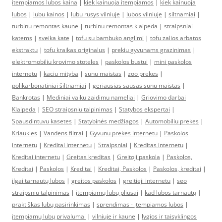
itempiamos lubos kaina
|
kiek kainuoja itempiamos
|
kiek kainuoja
lubos
|
lubu kainos
|
lubu rusys vilniuje
|
lubos vilniuje
|
siltnamiai
|
turbinu remontas kaune
|
turbinu remontas klaipeda
|
straipsniai
katems
|
sveika kate
|
tofu su bambuko anglimi
|
tofu zalios arbatos
ekstraktu
|
tofu kraikas originalus
|
prekiu gyvunams grazinimas
|
elektromobiliu krovimo stoteles
|
paskolos bustui
|
mini paskolos
internetu
|
kaciu mityba
|
sunu maistas
|
zoo prekes
|
polikarbonatiniai šiltnamiai
|
geriausias sausas sunu maistas
|
Bankrotas
|
Mediniai vaiku zaidimu nameliai
|
Griovimo darbai
Klaipeda
|
SEO straipsniu talpinimas
|
Statybos ekspertai
|
Spausdintuvu kasetes
|
Statybinės medžiagos
|
Automobiliu prekes
|
Kriaukles
|
Vandens filtrai
|
Gyvunu prekes internetu
|
Paskolos
internetu
|
Kreditai internetu
|
Straipsniai
|
Kreditas internetu
|
Kreditai internetu
|
Greitas kreditas
|
Greitoji paskola
|
Paskolos,
Kreditai
|
Paskolos
|
Kreditai
|
Kreditai, Paskolos
|
Paskolos, kreditai
|
ilgai tarnautų lubos
|
greitos paskolos
|
greitieji internetu
|
seo
straipsniu talpinimas
|
įtempiamų lubų pliusai
|
kad lubos tarnautų
|
praktiškas lubų pasirinkimas
|
sprendimas - įtempiamos lubos
|
įtempiamų lubų privalumai
|
vilniuje ir kaune
|
lygios ir taisyklingos