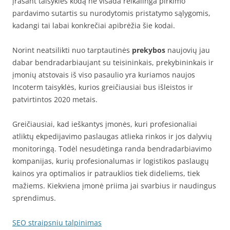
įrašant taisyklės kodą ne visada reikalinga pirkimo
pardavimo sutartis su nurodytomis pristatymo sąlygomis,
kadangi tai labai konkrečiai apibrėžia šie kodai.
Norint neatsilikti nuo tarptautinės
prekybos
naujovių jau
dabar bendradarbiaujant su teisininkais, prekybininkais ir
įmonių atstovais iš viso pasaulio yra kuriamos naujos
Incoterm taisyklės, kurios greičiausiai bus išleistos ir
patvirtintos 2020 metais.
Greičiausiai, kad ieškantys įmonės, kuri profesionaliai
atliktų ekpedijavimo paslaugas atlieka rinkos ir jos dalyvių
monitoringą. Todėl nesudėtinga randa bendradarbiavimo
kompanijas, kurių profesionalumas ir logistikos paslaugų
kainos yra optimalios ir patrauklios tiek dideliems, tiek
mažiems. Kiekviena įmonė priima jai svarbius ir naudingus
sprendimus.
SEO straipsniu talpinimas