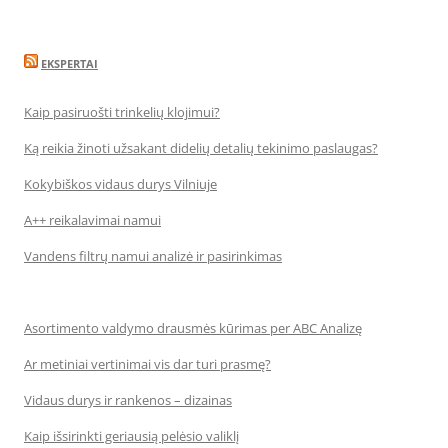
EKSPERTAI
Kaip pasiruošti trinkelių klojimui?
Ką reikia žinoti užsakant didelių detalių tekinimo paslaugas?
Kokybiškos vidaus durys Vilniuje
A++ reikalavimai namui
Vandens filtrų namui analizė ir pasirinkimas
Asortimento valdymo drausmės kūrimas per ABC Analizę
Ar metiniai vertinimai vis dar turi prasmę?
Vidaus durys ir rankenos – dizainas
Kaip išsirinkti geriausią pelėsio valiklį