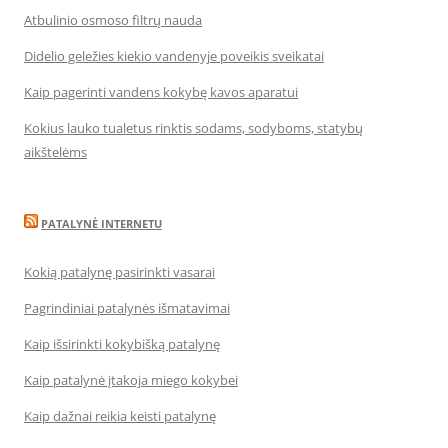
Atbulinio osmoso filtrų nauda
Didelio geležies kiekio vandenyje poveikis sveikatai
Kaip pagerinti vandens kokybę kavos aparatui
Kokius lauko tualetus rinktis sodams, sodyboms, statybų
aikštelėms
PATALYNĖ INTERNETU
Kokią patalynę pasirinkti vasarai
Pagrindiniai patalynės išmatavimai
Kaip išsirinkti kokybišką patalynę
Kaip patalynė įtakoja miego kokybei
Kaip dažnai reikia keisti patalynę