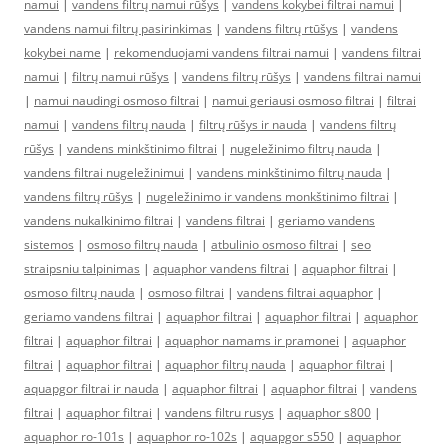
namui
|
vandens filtrų namui rūšys
|
vandens kokybei filtrai namui
|
vandens namui filtrų pasirinkimas
|
vandens filtrų rtūšys
|
vandens
kokybei name
|
rekomenduojami vandens filtrai namui
|
vandens filtrai
namui
|
filtrų namui rūšys
|
vandens filtrų rūšys
|
vandens filtrai namui
|
namui naudingi osmoso filtrai
|
namui geriausi osmoso filtrai
|
filtrai
namui
|
vandens filtrų nauda
|
filtrų rūšys ir nauda
|
vandens filtrų
rūšys
|
vandens minkštinimo filtrai
|
nugeležinimo filtrų nauda
|
vandens filtrai nugeležinimui
|
vandens minkštinimo filtrų nauda
|
vandens filtrų rūšys
|
nugeležinimo ir vandens monkštinimo filtrai
|
vandens nukalkinimo filtrai
|
vandens filtrai
|
geriamo vandens
sistemos
|
osmoso filtrų nauda
|
atbulinio osmoso filtrai
|
seo
straipsniu talpinimas
|
aquaphor vandens filtrai
|
aquaphor filtrai
|
osmoso filtrų nauda
|
osmoso filtrai
|
vandens filtrai aquaphor
|
geriamo vandens filtrai
|
aquaphor filtrai
|
aquaphor filtrai
|
aquaphor
filtrai
|
aquaphor filtrai
|
aquaphor namams ir pramonei
|
aquaphor
filtrai
|
aquaphor filtrai
|
aquaphor filtrų nauda
|
aquaphor filtrai
|
aquapgor filtrai ir nauda
|
aquaphor filtrai
|
aquaphor filtrai
|
vandens
filtrai
|
aquaphor filtrai
|
vandens filtru rusys
|
aquaphor s800
|
aquaphor ro-101s
|
aquaphor ro-102s
|
aquapgor s550
|
aquaphor