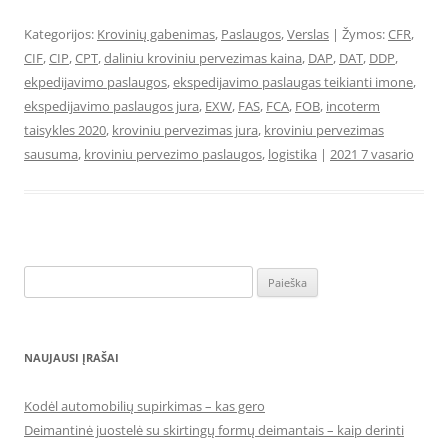
Kategorijos:
Krovinių gabenimas
,
Paslaugos
,
Verslas
| Žymos:
CFR
,
CIF
,
CIP
,
CPT
,
daliniu kroviniu pervezimas kaina
,
DAP
,
DAT
,
DDP
,
ekpedijavimo paslaugos
,
ekspedijavimo paslaugas teikianti imone
,
ekspedijavimo paslaugos jura
,
EXW
,
FAS
,
FCA
,
FOB
,
incoterm
taisykles 2020
,
kroviniu pervezimas jura
,
kroviniu pervezimas
sausuma
,
kroviniu pervezimo paslaugos
,
logistika
|
2021 7 vasario
Ieškoti:
NAUJAUSI ĮRAŠAI
Kodėl automobilių supirkimas – kas gero
Deimantinė juostelė su skirtingų formų deimantais – kaip derinti