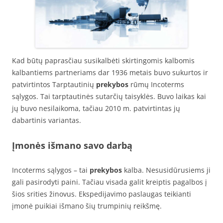
Kad būtų paprasčiau susikalbėti skirtingomis kalbomis
kalbantiems partneriams dar 1936 metais buvo sukurtos ir
patvirtintos Tarptautinių
prekybos
rūmų Incoterms
sąlygos. Tai tarptautinės sutarčių taisyklės. Buvo laikas kai
jų buvo nesilaikoma, tačiau 2010 m. patvirtintas jų
dabartinis variantas.
Įmonės išmano savo darbą
Incoterms sąlygos – tai
prekybos
kalba. Nesusidūrusiems ji
gali pasirodyti paini. Tačiau visada galit kreiptis pagalbos į
šios srities žinovus. Ekspedijavimo paslaugas teikianti
įmonė puikiai išmano šių trumpinių reikšmę.