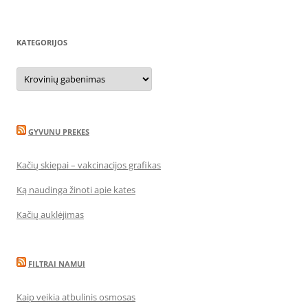
KATEGORIJOS
Kategorijos
GYVUNU PREKES
Kačių skiepai – vakcinacijos grafikas
Ką naudinga žinoti apie kates
Kačių auklėjimas
FILTRAI NAMUI
Kaip veikia atbulinis osmosas