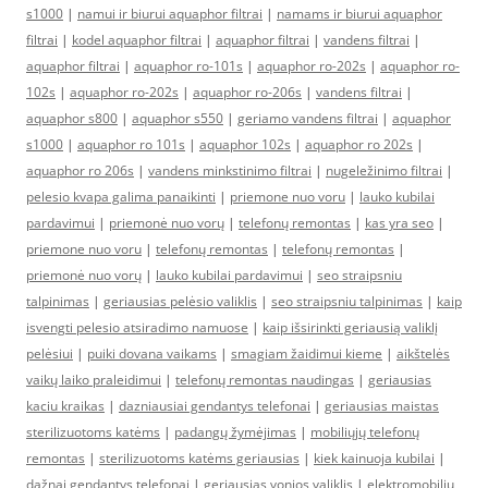
s1000
|
namui ir biurui aquaphor filtrai
|
namams ir biurui aquaphor
filtrai
|
kodel aquaphor filtrai
|
aquaphor filtrai
|
vandens filtrai
|
aquaphor filtrai
|
aquaphor ro-101s
|
aquaphor ro-202s
|
aquaphor ro-
102s
|
aquaphor ro-202s
|
aquaphor ro-206s
|
vandens filtrai
|
aquaphor s800
|
aquaphor s550
|
geriamo vandens filtrai
|
aquaphor
s1000
|
aquaphor ro 101s
|
aquaphor 102s
|
aquaphor ro 202s
|
aquaphor ro 206s
|
vandens minkstinimo filtrai
|
nugeležinimo filtrai
|
pelesio kvapa galima panaikinti
|
priemone nuo voru
|
lauko kubilai
pardavimui
|
priemonė nuo vorų
|
telefonų remontas
|
kas yra seo
|
priemone nuo voru
|
telefonų remontas
|
telefonų remontas
|
priemonė nuo vorų
|
lauko kubilai pardavimui
|
seo straipsniu
talpinimas
|
geriausias pelėsio valiklis
|
seo straipsniu talpinimas
|
kaip
isvengti pelesio atsiradimo namuose
|
kaip išsirinkti geriausią valiklį
pelėsiui
|
puiki dovana vaikams
|
smagiam žaidimui kieme
|
aikštelės
vaikų laiko praleidimui
|
telefonų remontas naudingas
|
geriausias
kaciu kraikas
|
dazniausiai gendantys telefonai
|
geriausias maistas
sterilizuotoms katėms
|
padangų žymėjimas
|
mobiliųjų telefonų
remontas
|
sterilizuotoms katėms geriausias
|
kiek kainuoja kubilai
|
dažnai gendantys telefonai
|
geriausias vonios valiklis
|
elektromobiliu