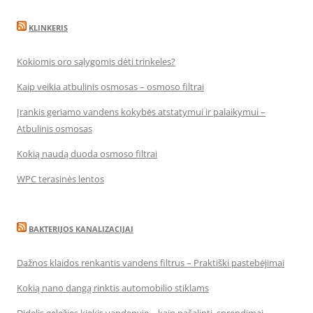
KLINKERIS
Kokiomis oro sąlygomis dėti trinkeles?
Kaip veikia atbulinis osmosas – osmoso filtrai
Įrankis geriamo vandens kokybės atstatymui ir palaikymui –
Atbulinis osmosas
Kokią naudą duoda osmoso filtrai
WPC terasinės lentos
BAKTERIJOS KANALIZACIJAI
Dažnos klaidos renkantis vandens filtrus – Praktiški pastebėjimai
Kokią nano dangą rinktis automobilio stiklams