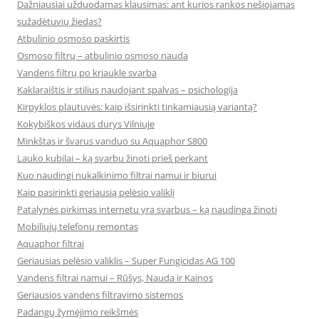
Dažniausiai užduodamas klausimas: ant kurios rankos nešiojamas
sužadėtuvių žiedas?
Atbulinio osmoso paskirtis
Osmoso filtrų – atbulinio osmoso nauda
Vandens filtrų po kriaukle svarba
Kaklaraištis ir stilius naudojant spalvas – psichologija
Kirpyklos plautuvės: kaip išsirinkti tinkamiausią variantą?
Kokybiškos vidaus durys Vilniuje
Minkštas ir švarus vanduo su Aquaphor S800
Lauko kubilai – ką svarbu žinoti prieš perkant
Kuo naudingi nukalkinimo filtrai namui ir biurui
Kaip pasirinkti geriausią pelėsio valiklį
Patalynės pirkimas internetu yra svarbus – ką naudinga žinoti
Mobiliųjų telefonų remontas
Aquaphor filtrai
Geriausias pelėsio valiklis – Super Fungicidas AG 100
Vandens filtrai namui – Rūšys, Nauda ir Kainos
Geriausios vandens filtravimo sistemos
Padangų žymėjimo reikšmės