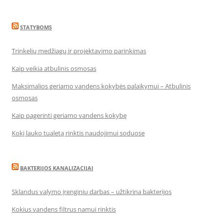
STATYBOMS
Trinkelių medžiagų ir projektavimo parinkimas
Kaip veikia atbulinis osmosas
Maksimalios geriamo vandens kokybės palaikymui – Atbulinis
osmosas
Kaip pagerinti geriamo vandens kokybę
Kokį lauko tualetą rinktis naudojimui soduose
BAKTERIJOS KANALIZACIJAI
Sklandus valymo įrenginių darbas – užtikrina bakterijos
Kokius vandens filtrus namui rinktis