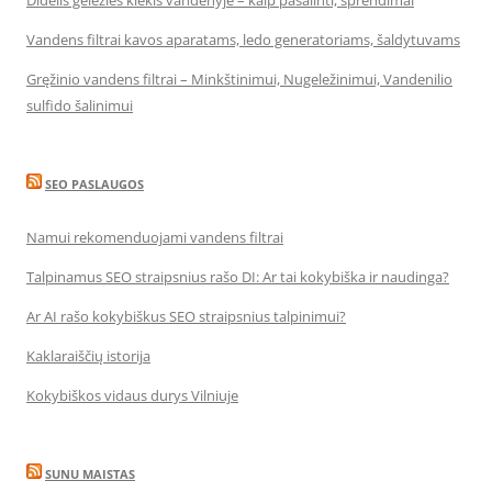
Didelis geležies kiekis vandenyje – kaip pašalinti, sprendimai
Vandens filtrai kavos aparatams, ledo generatoriams, šaldytuvams
Gręžinio vandens filtrai – Minkštinimui, Nugeležinimui, Vandenilio
sulfido šalinimui
SEO PASLAUGOS
Namui rekomenduojami vandens filtrai
Talpinamus SEO straipsnius rašo DI: Ar tai kokybiška ir naudinga?
Ar AI rašo kokybiškus SEO straipsnius talpinimui?
Kaklaraiščių istorija
Kokybiškos vidaus durys Vilniuje
SUNU MAISTAS