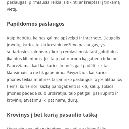
paslaugas, pirmiausia reikia įsitikinti ar kreiptasi į tinkamą
vietą.
Papildomos paslaugos
Kaip bebūtų, kainas galima apžvelgti ir internete. Daugelis
įmonių, kurios teikia krovinių vežimo paslaugas, yra
sudariusios kainodarą, kurią remiasi nustatant galutinius
įkainius klientams. Jos taip pat nurodo ką gabena ir ko ne.
Pabrėžiama, kad kai kurios įmonės gali padėti ir kitais
klausimais, o ne tik gabenimo. Pavyzdžiui, kai kurios
įmonės teikia muitinės tarpininko paslaugos, o jos aktualios
tiems, kurie nori kažką parsigabenti iš kitų šalių. Tokios
įmonės padeda su biurokratija, taip pat gali pasirūpinti ir
krovinių atvežimu iki pat namų durų.
Krovinys į bet kurią pasaulio tašką
Lietuvoje krovinių gabenimo į Vokietiją ar kitas šalis