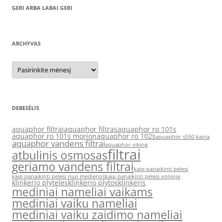
GERI ARBA LABAI GERI
ARCHYVAS
Archyvas
DEBESĖLIS
aquaphor filtrai
aquaphor filtras
aquaphor ro 101s
aquaphor ro 101s morion
aquaphor ro 102s
aquaphor s550 kaina
aquaphor vandens filtrai
aquaphor viking
filtrai
atbulinis osmosas
geriamo vandens filtrai
kaip panaikinti pelesi
kaip panaikinti pelesi nuo medienos
kaip panaikinti pelesi vonioje
klinkerio plyteles
klinkerio plytos
klinkeris
mediniai nameliai vaikams
mediniai vaiku nameliai
mediniai vaiku zaidimo nameliai