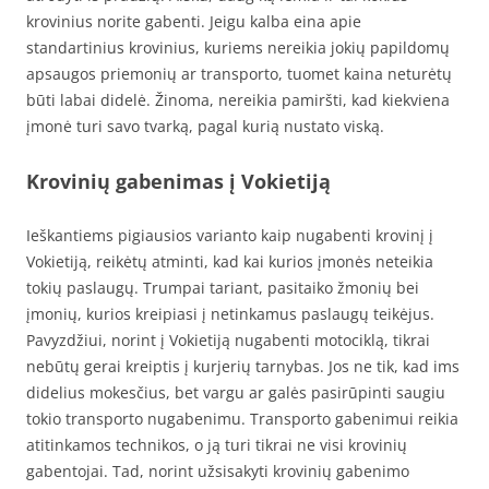
krovinius norite gabenti. Jeigu kalba eina apie
standartinius krovinius, kuriems nereikia jokių papildomų
apsaugos priemonių ar transporto, tuomet kaina neturėtų
būti labai didelė. Žinoma, nereikia pamiršti, kad kiekviena
įmonė turi savo tvarką, pagal kurią nustato viską.
Krovinių gabenimas į Vokietiją
Ieškantiems pigiausios varianto kaip nugabenti krovinį į
Vokietiją, reikėtų atminti, kad kai kurios įmonės neteikia
tokių paslaugų. Trumpai tariant, pasitaiko žmonių bei
įmonių, kurios kreipiasi į netinkamus paslaugų teikėjus.
Pavyzdžiui, norint į Vokietiją nugabenti motociklą, tikrai
nebūtų gerai kreiptis į kurjerių tarnybas. Jos ne tik, kad ims
didelius mokesčius, bet vargu ar galės pasirūpinti saugiu
tokio transporto nugabenimu. Transporto gabenimui reikia
atitinkamos technikos, o ją turi tikrai ne visi krovinių
gabentojai. Tad, norint užsisakyti krovinių gabenimo