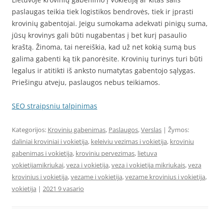
paslaugas teikia tiek logistikos bendrovės, tiek ir įprasti
krovinių gabentojai. Jeigu sumokama adekvati pinigų suma,
jūsų krovinys gali būti nugabentas į bet kurį pasaulio
kraštą. Žinoma, tai nereiškia, kad už net kokią sumą bus
galima gabenti ką tik panorėsite. Krovinių turinys turi būti
legalus ir atitikti iš anksto numatytas gabentojo sąlygas.
Priešingu atveju, paslaugos nebus teikiamos.
SEO straipsniu talpinimas
Kategorijos:
Krovinių gabenimas
,
Paslaugos
,
Verslas
| Žymos:
daliniai kroviniai i vokietija
,
keleiviu vezimas i vokietija
,
kroviniu
gabenimas i vokietija
,
kroviniu pervezimas
,
lietuva
vokietijamikriukai
,
veza i vokietija
,
veza i vokietija mikriukais
,
veza
krovinius i vokietija
,
vezame i vokietija
,
vezame krovinius i vokietija
,
vokietija
|
2021 9 vasario