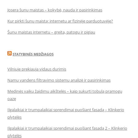
Josera šunų maistas – kokybė, nauda ir pasirinkimas
Kur pirkti šunų maistą: internetu ar fizinėje parduotuvėje?
Šunų maistas internetu – greita, patogu ir pigiau
STATYBINĖS MEDŽIAGOS
Vilniuje prekiauja vidaus durimis
Namų vandens filtravimo sistemų analizė ir pasirinkimas
Medinės vaikų žaidimų aikštelės – kaip sukurti tobulą pramogų
oazę
Ilgalaikiai ir trumpalaikiai sprendimai puošiant fasadą – Klinkerio
plytelės
Ilgalaikiai ir trumpalaikiai sprendimai puošiant fasadą 2 – Klinkerio
plytelės