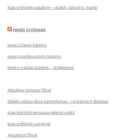
Kaip prižiūrėti patalynę – skalbti, džiovinti, lyginti
PREKĖS GYVŪNAMS
Josera Classic katėms
Josera sterilizuotoms katėms
Josera maistas katėms – atsiliepimai
Atbulinio osmoso filtrai
Didelis vidaus durų pasirinkimas – rankenos ir dizainas
Kaip išsirinkti geriausią pelėsio valiklį
Kaip prižiūrėti patalynę
Aquaphor filtrai