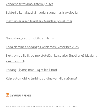
Vandens filtravimo sistemų rūšys
Bakterijų kanalizacijai nauda, saugumas ir ekologija
Plastikiniai lauko tualetai – Nauda ir privalumai
Nano danga automobilio stiklams
Kada žieminės padangos keičiamos į vasarines 2025
Elektromobilių įkrovimo stotelės - ką svarbu žinoti prieš įsigyjant
elektromobilį
Padangų žymėjimas - ką reikia žinoti
Kaip automobilio turbinos didina variklių našumą?
GYVUNU PREKES