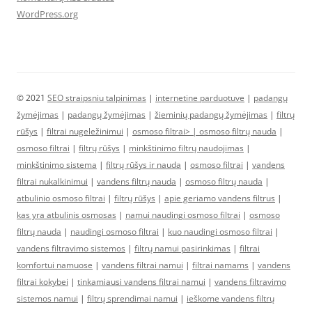
WordPress.org
© 2021
SEO straipsniu talpinimas
|
internetine parduotuve
|
padangų
žymėjimas
|
padangų žymėjimas
|
žieminių padangų žymėjimas
|
filtrų
rūšys
|
filtrai nugeležinimui
|
osmoso filtrai> |
osmoso filtrų nauda
|
osmoso filtrai
|
filtrų rūšys
|
minkštinimo filtrų naudojimas
|
minkštinimo sistema
|
filtrų rūšys ir nauda
|
osmoso filtrai
|
vandens
filtrai nukalkinimui
|
vandens filtrų nauda
|
osmoso filtrų nauda
|
atbulinio osmoso filtrai
|
filtrų rūšys
|
apie geriamo vandens filtrus
|
kas yra atbulinis osmosas
|
namui naudingi osmoso filtrai
|
osmoso
filtrų nauda
|
naudingi osmoso filtrai
|
kuo naudingi osmoso filtrai
|
vandens filtravimo sistemos
|
filtrų namui pasirinkimas
|
filtrai
komfortui namuose
|
vandens filtrai namui
|
filtrai namams
|
vandens
filtrai kokybei
|
tinkamiausi vandens filtrai namui
|
vandens filtravimo
sistemos namui
|
filtrų sprendimai namui
|
ieškome vandens filtrų