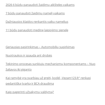
2026 6 būdų panaudoti žaidimų aikšteles vaikams
7 būdų panaudoti žaidimų namelį vaikams
Dažniausios klaidos renkantis vaikų namelius
11 būdų panaudoti medinę laipiojimo sienelę
Geriausias pasirinkimas – Automobilių supirkimas
Nuotraukos ir spauda ant drobės
Tekinimo procesas sunkiųjų mechanizmų komponentams – Nuo
žaliavos iki giganto
Kai ramybė yra svarbiau už greitį, kodėl „Vezam123.lt“ renkasi
pedantišką tvarką ir BCA draudimą
Kaip pagerinti užsakymų valdymą?