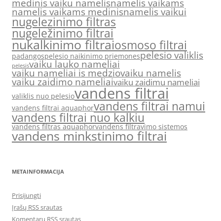
medinis vaiku namelis
namelis vaikams
namelis vaikams medinis
namelis vaikui
nugelezinimo filtras
nugeležinimo filtrai
nukalkinimo filtrai
osmoso filtrai
pelesio valiklis
padangos
pelesio naikinimo priemones
vaiku lauko nameliai
pelesis
vaiku nameliai is medzio
vaiku namelis
vaiku zaidimo nameliai
vaiku zaidimu nameliai
vandens filtrai
valiklis nuo pelesio
vandens filtrai namui
vandens filtrai aquaphor
vandens filtrai nuo kalkiu
vandens filtras aquaphor
vandens filtravimo sistemos
vandens minkstinimo filtrai
METAINFORMACIJA
Prisijungti
Įrašų RSS srautas
Komentarų RSS srautas