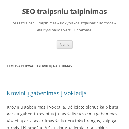
Pereiti
prie
SEO traipsniu talpinimas
turinio
SEO straipsnių talpinimas – kokybiškos atgalinės nuorodos –
efektyvi nauda verslui internete.
Meniu
TEMOS ARCHYVAI:
KROVINIŲ GABENIMAS
Krovinių gabenimas į Vokietiją
Krovinių gabenimas į Vokietiją. Dėliojate planus kaip būtų
geriau gabenti krovinius į kitas šalis? Krovinių gabenimas į
Vokietiją ar kitas artimas šalis nėra toks brangus, kaip gali
atrodyti iš pradžių. Aišku, daug ką lemia ir tai kokius