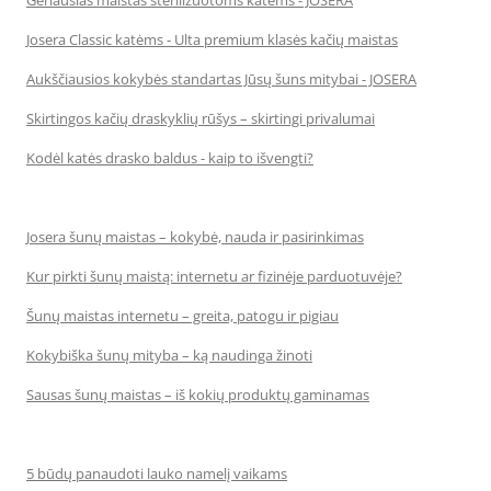
Geriausias maistas sterilizuotoms katėms - JOSERA
Josera Classic katėms - Ulta premium klasės kačių maistas
Aukščiausios kokybės standartas Jūsų šuns mitybai - JOSERA
Skirtingos kačių draskyklių rūšys – skirtingi privalumai
Kodėl katės drasko baldus - kaip to išvengti?
Josera šunų maistas – kokybė, nauda ir pasirinkimas
Kur pirkti šunų maistą: internetu ar fizinėje parduotuvėje?
Šunų maistas internetu – greita, patogu ir pigiau
Kokybiška šunų mityba – ką naudinga žinoti
Sausas šunų maistas – iš kokių produktų gaminamas
5 būdų panaudoti lauko namelį vaikams