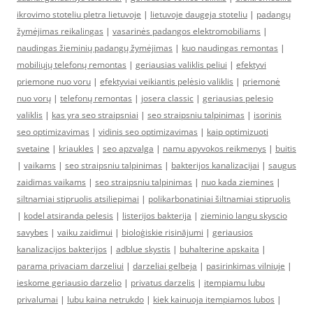
ikrovimo stoteliu pletra lietuvoje
|
lietuvoje daugeja stoteliu
|
padangų
žymėjimas reikalingas
|
vasarinės padangos elektromobiliams
|
naudingas žieminių padangų žymėjimas
|
kuo naudingas remontas
|
mobiliųjų telefonų remontas
|
geriausias valiklis peliui
|
efektyvi
priemone nuo voru
|
efektyviai veikiantis pelėsio valiklis
|
priemonė
nuo vorų
|
telefonų remontas
|
josera classic
|
geriausias pelesio
valiklis
|
kas yra seo straipsniai
|
seo straipsniu talpinimas
|
isorinis
seo optimizavimas
|
vidinis seo optimizavimas
|
kaip optimizuoti
svetaine
|
kriaukles
|
seo apzvalga
|
namu apyvokos reikmenys
|
buitis
|
vaikams
|
seo straipsniu talpinimas
|
bakterijos kanalizacijai
|
saugus
zaidimas vaikams
|
seo straipsniu talpinimas
|
nuo kada ziemines
|
siltnamiai stipruolis atsiliepimai
|
polikarbonatiniai šiltnamiai stipruolis
|
kodel atsiranda pelesis
|
listerijos bakterija
|
zieminio langu skyscio
savybes
|
vaiku zaidimui
|
bioloģiskie risinājumi
|
geriausios
kanalizacijos bakterijos
|
adblue skystis
|
buhalterine apskaita
|
parama privaciam darzeliui
|
darzeliai gelbeja
|
pasirinkimas vilniuje
|
ieskome geriausio darzelio
|
privatus darzelis
|
itempiamu lubu
privalumai
|
lubu kaina netrukdo
|
kiek kainuoja itempiamos lubos
|