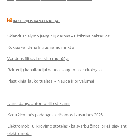
BAKTERIJOS KANALIZACIJAI
Sklandus valymo įrenginių darbas – užtikrina bakterijos
Kokius vandens filtrus namui rinktis
Vandens filtravimo sistemų rūšys
Bakterijų kanalizacijai nauda, saugumas ir ekologija
Plastikiniai lauko tualetai – Nauda ir privalumai
Nano danga automobilio stiklams
Kada žieminės padangos keičiamos į vasarines 2025
Elektromobilių įkrovimo stotelės - ką svarbu žinoti prieš įsigyjant
elektromobilį