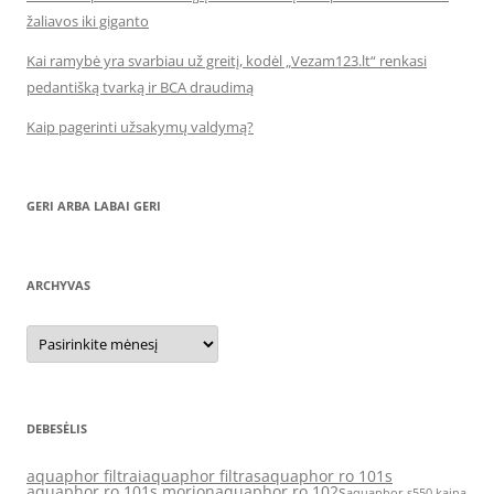
žaliavos iki giganto
Kai ramybė yra svarbiau už greitį, kodėl „Vezam123.lt“ renkasi
pedantišką tvarką ir BCA draudimą
Kaip pagerinti užsakymų valdymą?
GERI ARBA LABAI GERI
ARCHYVAS
Archyvas
DEBESĖLIS
aquaphor filtrai
aquaphor filtras
aquaphor ro 101s
aquaphor ro 101s morion
aquaphor ro 102s
aquaphor s550 kaina