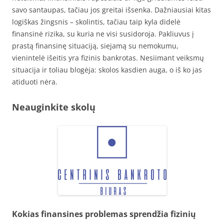
savo santaupas, tačiau jos greitai išsenka. Dažniausiai kitas
logiškas žingsnis – skolintis, tačiau taip kyla didelė
finansinė rizika, su kuria ne visi susidoroja. Pakliuvus į
prastą finansinę situaciją, siejamą su nemokumu,
vienintelė išeitis yra fizinis bankrotas. Nesiimant veiksmų
situacija ir toliau blogėja: skolos kasdien auga, o iš ko jas
atiduoti nėra.
Neauginkite skolų
Kokias finansines problemas sprendžia fizinių