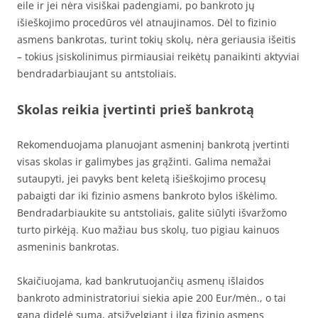
eile ir jei nėra visiškai padengiami, po bankroto jų
išieškojimo procedūros vėl atnaujinamos. Dėl to fizinio
asmens bankrotas, turint tokių skolų, nėra geriausia išeitis
– tokius įsiskolinimus pirmiausiai reikėtų panaikinti aktyviai
bendradarbiaujant su antstoliais.
Skolas reikia įvertinti prieš bankrotą
Rekomenduojama planuojant asmeninį bankrotą įvertinti
visas skolas ir galimybes jas grąžinti. Galima nemažai
sutaupyti, jei pavyks bent keletą išieškojimo procesų
pabaigti dar iki fizinio asmens bankroto bylos iškėlimo.
Bendradarbiaukite su antstoliais, galite siūlyti išvaržomo
turto pirkėją. Kuo mažiau bus skolų, tuo pigiau kainuos
asmeninis bankrotas.
Skaičiuojama, kad bankrutuojančių asmenų išlaidos
bankroto administratoriui siekia apie 200 Eur/mėn., o tai
gana didelė suma, atsižvelgiant į ilgą fizinio asmens