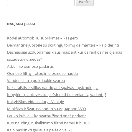
Ieškoti:
NAUJAUSI ĮRAŠAI
Kodėl automobilių supirkimas – kas gero
Deimantinė juostelė su skirtingų formų deimantais – kaip derinti
Dažniausiai užduodamas klausimas: ant kurios rankos nešiojamas
sužadėtuvių žiedas?
Atbulinio osmoso paskirtis
Osmoso filtrų – atbulinio osmoso nauda
Vandens filtrų po kriaukle svarba
Kaklaraištis ir stilius naudojant spalvas – psichologija
Kirpyklos plautuvės: kaip išsirinkti tinkamiausią variantą?
Kokybiškos vidaus durys Vilniuje
Minkštas ir švarus vanduo su Aquaphor S800
Lauko kubilai – ką svarbu žinoti prieš perkant
Kuo naudingi nukalkinimo filtrai namui ir biurui
Kaip pasirinkti geriausią pelėsio valiklį