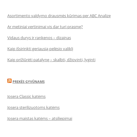
Asortimento valdymo drausmės kūrimas per ABC Analizę
Ar metiniai vertinimai vis dar turi prasmę?
Vidaus durys ir rankenos – dizainas
Kaip išsirinkti geriausią pelėsio valiklį
Kaip prižiūrėti patalynę – skalbti, džiovinti, lyginti
PREKĖS GYVŪNAMS
Josera Classic katėms
Josera sterilizuotoms katėms
Josera maistas katėms – atsiliepimai