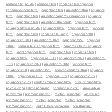
osmoso filtrų nauda
|
osmoso filtrai
|
vandens filtrai aquaphor
|
geriamo vandens filtrai
|
aquaphor filtrai
|
aquaphor filtrai
|
aquaphor
filtrai
|
aquaphor filtrai
|
aquaphor namams ir pramonei
|
aquaphor
filtrai
|
aquaphor filtrai
|
aquaphor filtrų nauda
|
aquaphor filtrai
|
aquapgor filtrai ir nauda
|
aquaphor filtrai
|
aquaphor filtrai
|
vandens
filtrai
|
aquaphor filtrai
|
vandens filtru rusys
|
aquaphor s800
|
aquaphor ro-101s
|
aquaphor ro-102s
|
aquapgor s550
|
aquaphor
s1000
|
namui ir biurui aquaphor filtrai
|
namams ir biurui aquaphor
filtrai
|
kodel aquaphor filtrai
|
aquaphor filtrai
|
vandens filtrai
|
aquaphor filtrai
|
aquaphor ro-101s
|
aquaphor ro-202s
|
aquaphor ro-
102s
|
aquaphor ro-202s
|
aquaphor ro-206s
|
vandens filtrai
|
aquaphor s800
|
aquaphor s550
|
geriamo vandens filtrai
|
aquaphor
s1000
|
aquaphor ro 101s
|
aquaphor 102s
|
aquaphor ro 202s
|
aquaphor ro 206s
|
vandens minkstinimo filtrai
|
nugeležinimo filtrai
|
pelesio kvapa galima panaikinti
|
priemone nuo voru
|
lauko kubilai
pardavimui
|
priemonė nuo vorų
|
telefonų remontas
|
kas yra seo
|
priemone nuo voru
|
telefonų remontas
|
telefonų remontas
|
priemonė nuo vorų
|
lauko kubilai pardavimui
|
seo straipsniu
talpinimas
|
geriausias pelėsio valiklis
|
seo straipsniu talpinimas
|
kaip