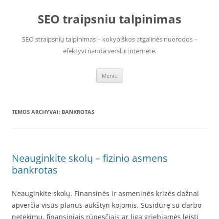
Pereiti
prie
SEO traipsniu talpinimas
turinio
SEO straipsnių talpinimas – kokybiškos atgalinės nuorodos –
efektyvi nauda verslui internete.
Meniu
TEMOS ARCHYVAI:
BANKROTAS
Neauginkite skolų – fizinio asmens
bankrotas
Neauginkite skolų. Finansinės ir asmeninės krizės dažnai
apverčia visus planus aukštyn kojomis. Susidūrę su darbo
netekimu, finansiniais rūpesčiais ar liga griebiamės leisti