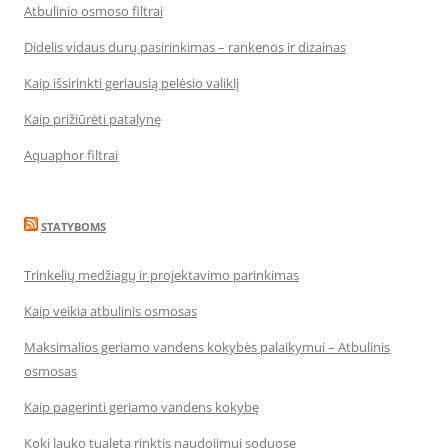
Atbulinio osmoso filtrai
Didelis vidaus durų pasirinkimas – rankenos ir dizainas
Kaip išsirinkti geriausią pelėsio valiklį
Kaip prižiūrėti patalynę
Aquaphor filtrai
STATYBOMS
Trinkelių medžiagų ir projektavimo parinkimas
Kaip veikia atbulinis osmosas
Maksimalios geriamo vandens kokybės palaikymui – Atbulinis
osmosas
Kaip pagerinti geriamo vandens kokybę
Kokį lauko tualetą rinktis naudojimui soduose