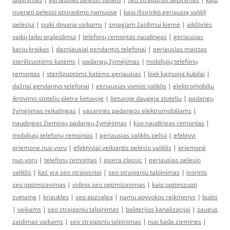
isvengti pelesio atsiradimo namuose
|
kaip išsirinkti geriausią valiklį
pelėsiui
|
puiki dovana vaikams
|
smagiam žaidimui kieme
|
aikštelės
vaikų laiko praleidimui
|
telefonų remontas naudingas
|
geriausias
kaciu kraikas
|
dazniausiai gendantys telefonai
|
geriausias maistas
sterilizuotoms katėms
|
padangų žymėjimas
|
mobiliųjų telefonų
remontas
|
sterilizuotoms katėms geriausias
|
kiek kainuoja kubilai
|
dažnai gendantys telefonai
|
geriausias vonios valiklis
|
elektromobiliu
ikrovimo stoteliu pletra lietuvoje
|
lietuvoje daugeja stoteliu
|
padangų
žymėjimas reikalingas
|
vasarinės padangos elektromobiliams
|
naudingas žieminių padangų žymėjimas
|
kuo naudingas remontas
|
mobiliųjų telefonų remontas
|
geriausias valiklis peliui
|
efektyvi
priemone nuo voru
|
efektyviai veikiantis pelėsio valiklis
|
priemonė
nuo vorų
|
telefonų remontas
|
josera classic
|
geriausias pelesio
valiklis
|
kas yra seo straipsniai
|
seo straipsniu talpinimas
|
isorinis
seo optimizavimas
|
vidinis seo optimizavimas
|
kaip optimizuoti
svetaine
|
kriaukles
|
seo apzvalga
|
namu apyvokos reikmenys
|
buitis
|
vaikams
|
seo straipsniu talpinimas
|
bakterijos kanalizacijai
|
saugus
zaidimas vaikams
|
seo straipsniu talpinimas
|
nuo kada ziemines
|