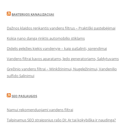
BAKTERIJOS KANALIZACIJAI
Dažnos klaidos renkantis vandens filtrus – Praktiški pastebėjimai
Kokią nano dangą rinktis automobilio stiklams
Didelis geležies kiekis vandenyje – kaip pašalinti, sprendimai
Vandens filtrai kavos aparatams, ledo generatoriams, šaldytuvams
Gręžinio vandens filtrai – Minkštinimui, Nugeležinimui, Vandenilio
sulfido šalinimui
SEO PASLAUGOS
Namui rekomenduojami vandens filtrai
Talpinamus SEO straipsnius rašo DI: Ar tai kokybiška ir naudinga?