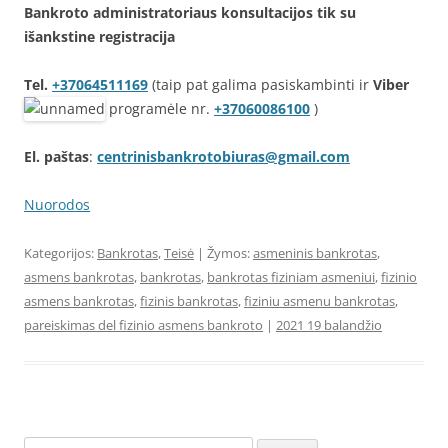
Bankroto administratoriaus konsultacijos tik su
išankstine registracija
Tel.
+37064511169
(taip pat galima pasiskambinti ir
Viber
programėle nr.
+37060086100
)
El. paštas
:
centrinisbankrotobiuras@gmail.com
Nuorodos
Kategorijos:
Bankrotas
,
Teisė
| Žymos:
asmeninis bankrotas
,
asmens bankrotas
,
bankrotas
,
bankrotas fiziniam asmeniui
,
fizinio
asmens bankrotas
,
fizinis bankrotas
,
fiziniu asmenu bankrotas
,
pareiskimas del fizinio asmens bankroto
|
2021 19 balandžio