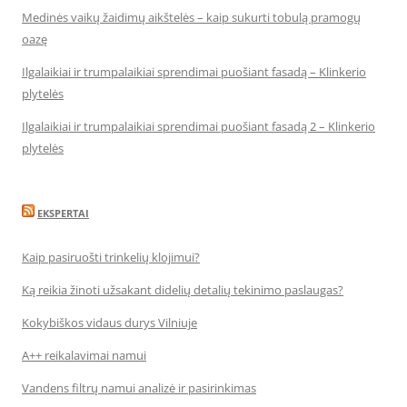
Medinės vaikų žaidimų aikštelės – kaip sukurti tobulą pramogų
oazę
Ilgalaikiai ir trumpalaikiai sprendimai puošiant fasadą – Klinkerio
plytelės
Ilgalaikiai ir trumpalaikiai sprendimai puošiant fasadą 2 – Klinkerio
plytelės
EKSPERTAI
Kaip pasiruošti trinkelių klojimui?
Ką reikia žinoti užsakant didelių detalių tekinimo paslaugas?
Kokybiškos vidaus durys Vilniuje
A++ reikalavimai namui
Vandens filtrų namui analizė ir pasirinkimas