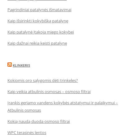
Pagrindiniai patalynės išmatavimai
Kaip išsirinkti kokybišką patalynę
Kaip patalynė įtakoja miego kokybei
Kaip dažnai reikia keisti patalynę
KLINKERIS
Kokiomis oro sąlygomis dėti trinkeles?
Kaip veikia atbulinis osmosas – osmoso filtrai
Įrankis geriamo vandens kokybės atstatymui ir palaikymui –
Atbulinis osmosas
Kokią naudą duoda osmoso filtrai
WPC terasinės lentos