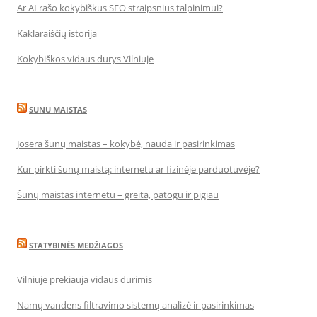
Ar AI rašo kokybiškus SEO straipsnius talpinimui?
Kaklaraiščių istorija
Kokybiškos vidaus durys Vilniuje
SUNU MAISTAS
Josera šunų maistas – kokybė, nauda ir pasirinkimas
Kur pirkti šunų maistą: internetu ar fizinėje parduotuvėje?
Šunų maistas internetu – greita, patogu ir pigiau
STATYBINĖS MEDŽIAGOS
Vilniuje prekiauja vidaus durimis
Namų vandens filtravimo sistemų analizė ir pasirinkimas