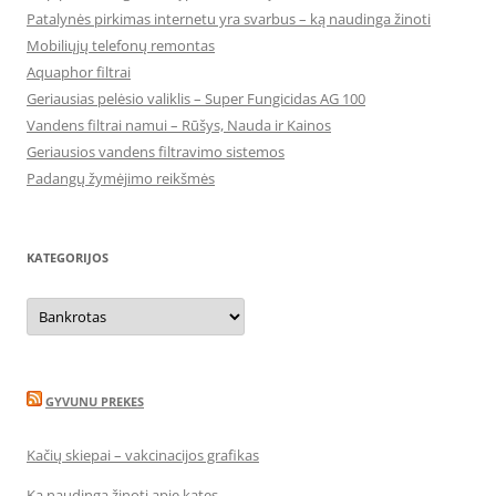
Patalynės pirkimas internetu yra svarbus – ką naudinga žinoti
Mobiliųjų telefonų remontas
Aquaphor filtrai
Geriausias pelėsio valiklis – Super Fungicidas AG 100
Vandens filtrai namui – Rūšys, Nauda ir Kainos
Geriausios vandens filtravimo sistemos
Padangų žymėjimo reikšmės
KATEGORIJOS
Kategorijos
GYVUNU PREKES
Kačių skiepai – vakcinacijos grafikas
Ką naudinga žinoti apie kates