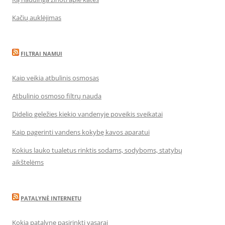
Kačių auklėjimas
FILTRAI NAMUI
Kaip veikia atbulinis osmosas
Atbulinio osmoso filtrų nauda
Didelio geležies kiekio vandenyje poveikis sveikatai
Kaip pagerinti vandens kokybę kavos aparatui
Kokius lauko tualetus rinktis sodams, sodyboms, statybų
aikštelėms
PATALYNĖ INTERNETU
Kokią patalynę pasirinkti vasarai