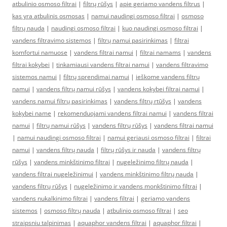
atbulinio osmoso filtrai
|
filtrų rūšys
|
apie geriamo vandens filtrus
|
kas yra atbulinis osmosas
|
namui naudingi osmoso filtrai
|
osmoso
filtrų nauda
|
naudingi osmoso filtrai
|
kuo naudingi osmoso filtrai
|
vandens filtravimo sistemos
|
filtrų namui pasirinkimas
|
filtrai
komfortui namuose
|
vandens filtrai namui
|
filtrai namams
|
vandens
filtrai kokybei
|
tinkamiausi vandens filtrai namui
|
vandens filtravimo
sistemos namui
|
filtrų sprendimai namui
|
ieškome vandens filtrų
namui
|
vandens filtrų namui rūšys
|
vandens kokybei filtrai namui
|
vandens namui filtrų pasirinkimas
|
vandens filtrų rtūšys
|
vandens
kokybei name
|
rekomenduojami vandens filtrai namui
|
vandens filtrai
namui
|
filtrų namui rūšys
|
vandens filtrų rūšys
|
vandens filtrai namui
|
namui naudingi osmoso filtrai
|
namui geriausi osmoso filtrai
|
filtrai
namui
|
vandens filtrų nauda
|
filtrų rūšys ir nauda
|
vandens filtrų
rūšys
|
vandens minkštinimo filtrai
|
nugeležinimo filtrų nauda
|
vandens filtrai nugeležinimui
|
vandens minkštinimo filtrų nauda
|
vandens filtrų rūšys
|
nugeležinimo ir vandens monkštinimo filtrai
|
vandens nukalkinimo filtrai
|
vandens filtrai
|
geriamo vandens
sistemos
|
osmoso filtrų nauda
|
atbulinio osmoso filtrai
|
seo
straipsniu talpinimas
|
aquaphor vandens filtrai
|
aquaphor filtrai
|