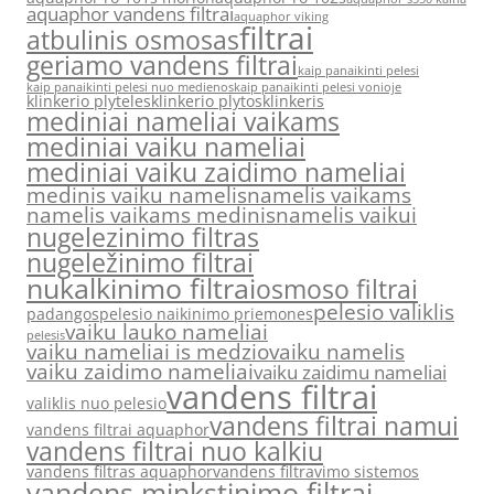
aquaphor vandens filtrai
aquaphor viking
filtrai
atbulinis osmosas
geriamo vandens filtrai
kaip panaikinti pelesi
kaip panaikinti pelesi nuo medienos
kaip panaikinti pelesi vonioje
klinkerio plyteles
klinkerio plytos
klinkeris
mediniai nameliai vaikams
mediniai vaiku nameliai
mediniai vaiku zaidimo nameliai
medinis vaiku namelis
namelis vaikams
namelis vaikams medinis
namelis vaikui
nugelezinimo filtras
nugeležinimo filtrai
nukalkinimo filtrai
osmoso filtrai
pelesio valiklis
padangos
pelesio naikinimo priemones
vaiku lauko nameliai
pelesis
vaiku nameliai is medzio
vaiku namelis
vaiku zaidimo nameliai
vaiku zaidimu nameliai
vandens filtrai
valiklis nuo pelesio
vandens filtrai namui
vandens filtrai aquaphor
vandens filtrai nuo kalkiu
vandens filtras aquaphor
vandens filtravimo sistemos
vandens minkstinimo filtrai