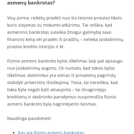
asmenų bankrotas?
Visų pirma, reikėtų pradėti nuo šio teisinio proceso tikslo,
kuris siejamas su mokumo atkūrimu. Tai reiškia, kad
asmeninis bankrotas suteikia žmogui galimybę savo
finansinį kelią vėl pradėti iš pradžių – nelieka įsiskolinimų,
prastos kredito istorijos ir kt.
Fizinio asmens bankroto bylos iškėlimas taip pat apsaugo
nuo įsiskolinimų augimo. CK numato, kad tokios bylos
iškėlimas skolininkui yra vienas iš privalomų pagrindų
stabdyti priverstinį išieškojimą. Tiesa, tai nereiškia, kad
tokia byla negali būti atnaujinta – tai išnagrinėjęs
kreditorių ir skolininko parodymus nusprendžia fizinio
asmens bankroto bylą nagrinėjantis teismas.
Naudinga pasidomėti:
Kas yra fizinio asmens bankrotas
;