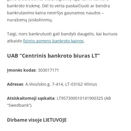
bankroto trukmę. Dėl to verta paskaičiuoti ar bendra
bankrutavimo kaina neviršys gaunamos naudos –
nurašomų įsiskolinimų.
Taigi, nors bankrutuoti gali bandyti daugelis, kai kuriuos
atbaido
fizinio asmens bankroto kainos
.
UAB “Centrinis bankroto biuras LT”
Įmonės kodas
: 303017171
Adresas
: A.Vivulskio g. 7-414, LT-03162 Vilnius
Atsiskaitomoji sąskaita
: LT957300010141900325 (AB
“Swedbank”).
Dirbame visoje LIETUVOJE