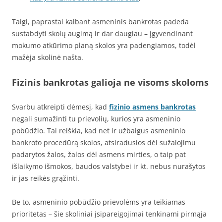
Taigi, paprastai kalbant asmeninis bankrotas padeda
sustabdyti skolų augimą ir dar daugiau – įgyvendinant
mokumo atkūrimo planą skolos yra padengiamos, todėl
mažėja skolinė našta.
Fizinis bankrotas galioja ne visoms skoloms
Svarbu atkreipti dėmesį, kad
fizinio asmens bankrotas
negali sumažinti tu prievolių, kurios yra asmeninio
pobūdžio. Tai reiškia, kad net ir užbaigus asmeninio
bankroto procedūrą skolos, atsiradusios dėl sužalojimu
padarytos žalos, žalos dėl asmens mirties, o taip pat
išlaikymo išmokos, baudos valstybei ir kt. nebus nurašytos
ir jas reikės grąžinti.
Be to, asmeninio pobūdžio prievolėms yra teikiamas
prioritetas – šie skoliniai įsipareigojimai tenkinami pirmąja