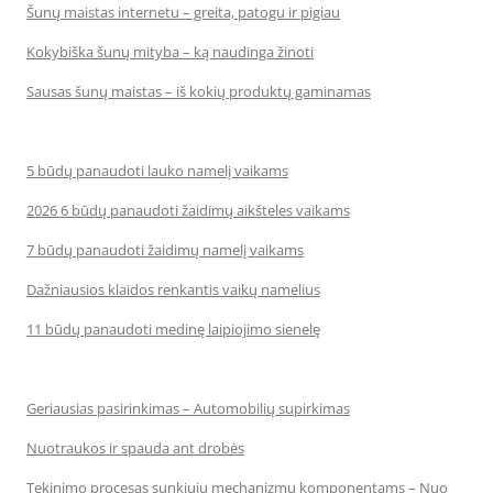
Šunų maistas internetu – greita, patogu ir pigiau
Kokybiška šunų mityba – ką naudinga žinoti
Sausas šunų maistas – iš kokių produktų gaminamas
5 būdų panaudoti lauko namelį vaikams
2026 6 būdų panaudoti žaidimų aikšteles vaikams
7 būdų panaudoti žaidimų namelį vaikams
Dažniausios klaidos renkantis vaikų namelius
11 būdų panaudoti medinę laipiojimo sienelę
Geriausias pasirinkimas – Automobilių supirkimas
Nuotraukos ir spauda ant drobės
Tekinimo procesas sunkiųjų mechanizmų komponentams – Nuo