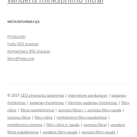
METAINFORMACIJA
Prisijungti
Įrašų RSS srautas
Komentarų RSS srautas
WordPress.org
© 2021
SEO straipsniu talpinimas
|
internetine parduotuve
|
padangų
žymėjimas
|
padangų žymėjimas
|
žieminių padangų žymėjimas
|
filtrų
rūšys
|
filtrai nugeležinimui
|
osmoso filtrai> |
osmoso filtrų nauda
|
osmoso filtrai
|
filtrų rūšys
|
minkštinimo filtrų naudojimas
|
minkštinimo sistema
|
filtrų rūšys ir nauda
|
osmoso filtrai
|
vandens
filtrai nukalkinimui
|
vandens filtrų nauda
|
osmoso filtrų nauda
|