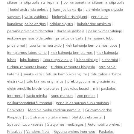
siltnamiai stipruolis atsiliepimai
|
polikarbonatiniai šiltnamiai stipruolis
|
kodel atsiranda pelesis
|
listerijos bakterija
|
zieminio langu skyscio
savybes
|
vaiku zaidimui
|
bioloģiskie risinājumi
|
geriausios
kanalizacijos bakterijos
|
adblue skystis
|
buhalterine apskaita
|
parama privaciam darzeliui
|
darzeliai gelbeja
|
pasirinkimas vilniuje
|
ieskome geriausio darzelio
|
privatus darzelis
|
itempiamu lubu
privalumai
|
lubu kaina netrukdo
|
kiek kainuoja itempiamos lubos
|
itempiamos lubos kaina
|
kiek kainuoja itempiamos
|
kiek kainuoja
lubos
|
lubu kainos
|
lubu rusys vilniuje
|
lubos vilniuje
|
siltnamiai
|
turbinu remontas kaune
|
turbinu remontas klaipeda
|
straipsniai
katems
|
sveika kate
|
tofu su bambuko anglimi
|
tofu zalios arbatos
ekstraktu
|
tofu kraikas originalus
|
prekiu gyvunams grazinimas
|
elektromobiliu krovimo stoteles
|
paskolos bustui
|
mini paskolos
internetu
|
kaciu mityba
|
sunu maistas
|
zoo prekes
|
polikarbonatiniai šiltnamiai
|
geriausias sausas sunu maistas
|
Bankrotas
|
Mediniai vaiku zaidimu nameliai
|
Griovimo darbai
Klaipeda
|
SEO straipsniu talpinimas
|
Statybos ekspertai
|
Spausdintuvu kasetes
|
Statybinės medžiagos
|
Automobiliu prekes
|
Kriaukles
|
Vandens filtrai
|
Gyvunu prekes internetu
|
Paskolos