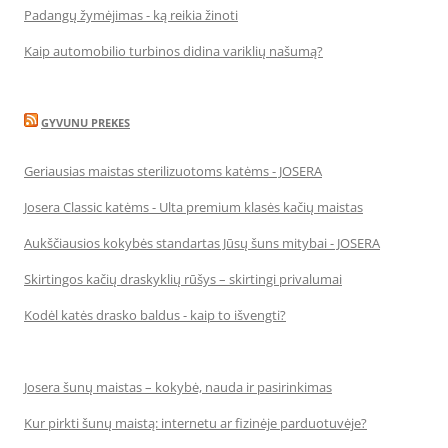
Padangų žymėjimas - ką reikia žinoti
Kaip automobilio turbinos didina variklių našumą?
GYVUNU PREKES
Geriausias maistas sterilizuotoms katėms - JOSERA
Josera Classic katėms - Ulta premium klasės kačių maistas
Aukščiausios kokybės standartas Jūsų šuns mitybai - JOSERA
Skirtingos kačių draskyklių rūšys – skirtingi privalumai
Kodėl katės drasko baldus - kaip to išvengti?
Josera šunų maistas – kokybė, nauda ir pasirinkimas
Kur pirkti šunų maistą: internetu ar fizinėje parduotuvėje?