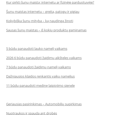
Kur pirkti šunų maistą: internetu ar fizinėje parduotuvėje?
Šunų maistas internetu – greita, patogu ir pigiau
Kokybiška šunų mityba – ką naudinga žinoti
Sausas šunų maistas – iš kokių produktų gaminamas
5 būdų panaudoti lauko namelį vaikams
2026 6 būdų panaudoti žaidimų aikšteles vaikams
7 būdų panaudoti žaidimų namelį vaikams
Dažniausios klaidos renkantis vaikų namelius
11 būdų panaudoti medinę laipiojimo sienelę
Geriausias pasirinkimas – Automobilių supirkimas
Nuotraukos ir spauda ant drobės