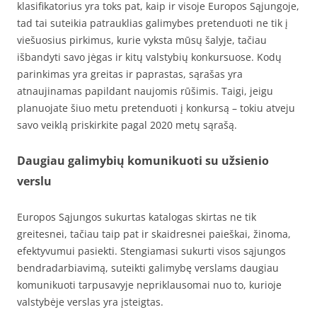
klasifikatorius yra toks pat, kaip ir visoje Europos Sąjungoje,
tad tai suteikia patrauklias galimybes pretenduoti ne tik į
viešuosius pirkimus, kurie vyksta mūsų šalyje, tačiau
išbandyti savo jėgas ir kitų valstybių konkursuose. Kodų
parinkimas yra greitas ir paprastas, sąrašas yra
atnaujinamas papildant naujomis rūšimis. Taigi, jeigu
planuojate šiuo metu pretenduoti į konkursą – tokiu atveju
savo veiklą priskirkite pagal 2020 metų sąrašą.
Daugiau galimybių komunikuoti su užsienio
verslu
Europos Sąjungos sukurtas katalogas skirtas ne tik
greitesnei, tačiau taip pat ir skaidresnei paieškai, žinoma,
efektyvumui pasiekti. Stengiamasi sukurti visos sąjungos
bendradarbiavimą, suteikti galimybę verslams daugiau
komunikuoti tarpusavyje nepriklausomai nuo to, kurioje
valstybėje verslas yra įsteigtas.