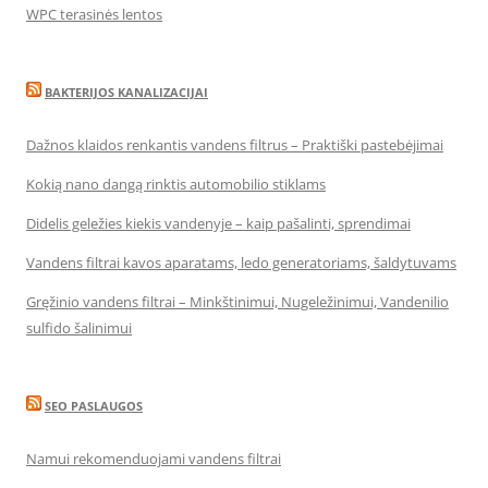
WPC terasinės lentos
BAKTERIJOS KANALIZACIJAI
Dažnos klaidos renkantis vandens filtrus – Praktiški pastebėjimai
Kokią nano dangą rinktis automobilio stiklams
Didelis geležies kiekis vandenyje – kaip pašalinti, sprendimai
Vandens filtrai kavos aparatams, ledo generatoriams, šaldytuvams
Gręžinio vandens filtrai – Minkštinimui, Nugeležinimui, Vandenilio
sulfido šalinimui
SEO PASLAUGOS
Namui rekomenduojami vandens filtrai