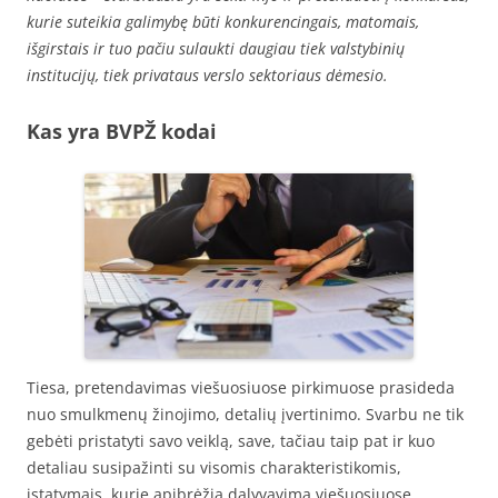
kurie suteikia galimybę būti konkurencingais, matomais,
išgirstais ir tuo pačiu sulaukti daugiau tiek valstybinių
institucijų, tiek privataus verslo sektoriaus dėmesio.
Kas yra BVPŽ kodai
Tiesa, pretendavimas viešuosiuose pirkimuose prasideda
nuo smulkmenų žinojimo, detalių įvertinimo. Svarbu ne tik
gebėti pristatyti savo veiklą, save, tačiau taip pat ir kuo
detaliau susipažinti su visomis charakteristikomis,
įstatymais, kurie apibrėžia dalyvavimą viešuosiuose