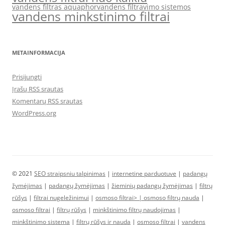
vandens filtras aquaphor
vandens filtravimo sistemos
vandens minkstinimo filtrai
METAINFORMACIJA
Prisijungti
Įrašų RSS srautas
Komentarų RSS srautas
WordPress.org
© 2021
SEO straipsniu talpinimas
|
internetine parduotuve
|
padangų
žymėjimas
|
padangų žymėjimas
|
žieminių padangų žymėjimas
|
filtrų
rūšys
|
filtrai nugeležinimui
|
osmoso filtrai> |
osmoso filtrų nauda
|
osmoso filtrai
|
filtrų rūšys
|
minkštinimo filtrų naudojimas
|
minkštinimo sistema
|
filtrų rūšys ir nauda
|
osmoso filtrai
|
vandens