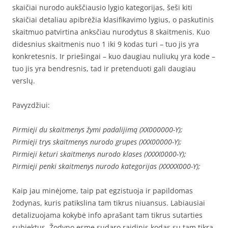
skaičiai nurodo aukščiausio lygio kategorijas, šeši kiti
skaičiai detaliau apibrėžia klasifikavimo lygius, o paskutinis
skaitmuo patvirtina anksčiau nurodytus 8 skaitmenis. Kuo
didesnius skaitmenis nuo 1 iki 9 kodas turi – tuo jis yra
konkretesnis. Ir priešingai – kuo daugiau nuliukų yra kode –
tuo jis yra bendresnis, tad ir pretenduoti gali daugiau
verslų.
Pavyzdžiui:
Pirmieji du skaitmenys žymi padalijimą (XX000000-Y);
Pirmieji trys skaitmenys nurodo grupes (XXX00000-Y);
Pirmieji keturi skaitmenys nurodo klases (XXXX0000-Y);
Pirmieji penki skaitmenys nurodo kategorijas (XXXXX000-Y);
Kaip jau minėjome, taip pat egzistuoja ir papildomas
žodynas, kuris patikslina tam tikrus niuansus. Labiausiai
detalizuojama kokybė info aprašant tam tikrus sutarties
subjektus. Žodyno esmę sudaro raidinis kodas su tam tikra