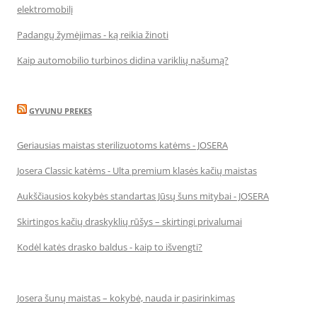
elektromobilį
Padangų žymėjimas - ką reikia žinoti
Kaip automobilio turbinos didina variklių našumą?
GYVUNU PREKES
Geriausias maistas sterilizuotoms katėms - JOSERA
Josera Classic katėms - Ulta premium klasės kačių maistas
Aukščiausios kokybės standartas Jūsų šuns mitybai - JOSERA
Skirtingos kačių draskyklių rūšys – skirtingi privalumai
Kodėl katės drasko baldus - kaip to išvengti?
Josera šunų maistas – kokybė, nauda ir pasirinkimas