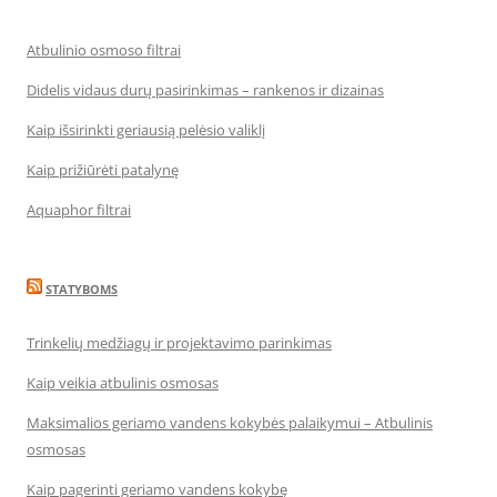
Atbulinio osmoso filtrai
Didelis vidaus durų pasirinkimas – rankenos ir dizainas
Kaip išsirinkti geriausią pelėsio valiklį
Kaip prižiūrėti patalynę
Aquaphor filtrai
STATYBOMS
Trinkelių medžiagų ir projektavimo parinkimas
Kaip veikia atbulinis osmosas
Maksimalios geriamo vandens kokybės palaikymui – Atbulinis
osmosas
Kaip pagerinti geriamo vandens kokybę