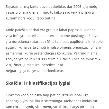
Sąrašas pirmą kartą buvo paskelbtas dar 2006-ųjų metų
vasario pirmą dieną ir nuo to laiko savo veiklą priskirti
kuriam nors kodui tapo būtina.
Kodo paieško darbai yra greiti ir labai paprasti, kadangi
visa info yra pateikiama internetiniame puslapyje. Žodyne
yra nurodoma sutarties rūšis, taip pat, papildoma info apie
sutartį, kurią verta žinoti ir valstybinėms organizacijoms, ir
asmenims, kurie pretenduoja į konkursą. Pagrindiniame
žodyne yra beveik 10 000 terminų, tačiau nesibaiminkite –
visų žinoti Jums tikrai nereikės ir to
neįpareigoja dalyvavimas konkurse.
Skaičiai ir klasifikacijos lygiai
Tinkamo kodo paieška taip pat neužtruks labai ilgai,
kadangi ji yra logiška ir sisteminga. Kiekvienas kodas turi
tam tikrą devynių skaitmenų struktūrą. Patys pirmi du