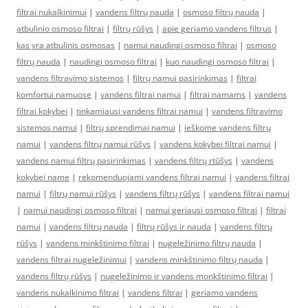
filtrai nukalkinimui
|
vandens filtrų nauda
|
osmoso filtrų nauda
|
atbulinio osmoso filtrai
|
filtrų rūšys
|
apie geriamo vandens filtrus
|
kas yra atbulinis osmosas
|
namui naudingi osmoso filtrai
|
osmoso
filtrų nauda
|
naudingi osmoso filtrai
|
kuo naudingi osmoso filtrai
|
vandens filtravimo sistemos
|
filtrų namui pasirinkimas
|
filtrai
komfortui namuose
|
vandens filtrai namui
|
filtrai namams
|
vandens
filtrai kokybei
|
tinkamiausi vandens filtrai namui
|
vandens filtravimo
sistemos namui
|
filtrų sprendimai namui
|
ieškome vandens filtrų
namui
|
vandens filtrų namui rūšys
|
vandens kokybei filtrai namui
|
vandens namui filtrų pasirinkimas
|
vandens filtrų rtūšys
|
vandens
kokybei name
|
rekomenduojami vandens filtrai namui
|
vandens filtrai
namui
|
filtrų namui rūšys
|
vandens filtrų rūšys
|
vandens filtrai namui
|
namui naudingi osmoso filtrai
|
namui geriausi osmoso filtrai
|
filtrai
namui
|
vandens filtrų nauda
|
filtrų rūšys ir nauda
|
vandens filtrų
rūšys
|
vandens minkštinimo filtrai
|
nugeležinimo filtrų nauda
|
vandens filtrai nugeležinimui
|
vandens minkštinimo filtrų nauda
|
vandens filtrų rūšys
|
nugeležinimo ir vandens monkštinimo filtrai
|
vandens nukalkinimo filtrai
|
vandens filtrai
|
geriamo vandens