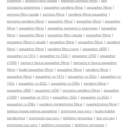
sistemos
|
osmoso filtrų nauda
|
atbulinio osmoso filtrai
|
seo
straipsniu talpinimas
|
aquaphor vandens filtrai
|
aquaphor filtrai
|
osmoso filtrų nauda
|
osmoso filtrai
|
vandens filtrai aquaphor
|
geriamo vandens filtrai
|
aquaphor filtrai
|
aquaphor filtrai
|
aquaphor
filtrai
|
aquaphor filtrai
|
aquaphor namams ir pramonei
|
aquaphor
filtrai
|
aquaphor filtrai
|
aquaphor filtrų nauda
|
aquaphor filtrai
|
aquapgor filtrai ir nauda
|
aquaphor filtrai
|
aquaphor filtrai
|
vandens
filtrai
|
aquaphor filtrai
|
vandens filtru rusys
|
aquaphor s800
|
aquaphor ro-101s
|
aquaphor ro-102s
|
aquapgor s550
|
aquaphor
s1000
|
namui ir biurui aquaphor filtrai
|
namams ir biurui aquaphor
filtrai
|
kodel aquaphor filtrai
|
aquaphor filtrai
|
vandens filtrai
|
aquaphor filtrai
|
aquaphor ro-101s
|
aquaphor ro-202s
|
aquaphor ro-
102s
|
aquaphor ro-202s
|
aquaphor ro-206s
|
vandens filtrai
|
aquaphor s800
|
aquaphor s550
|
geriamo vandens filtrai
|
aquaphor
s1000
|
aquaphor ro 101s
|
aquaphor 102s
|
aquaphor ro 202s
|
aquaphor ro 206s
|
vandens minkstinimo filtrai
|
nugeležinimo filtrai
|
pelesio kvapa galima panaikinti
|
priemone nuo voru
|
lauko kubilai
pardavimui
|
priemonė nuo vorų
|
telefonų remontas
|
kas yra seo
|
priemone nuo voru
|
telefonų remontas
|
telefonų remontas
|