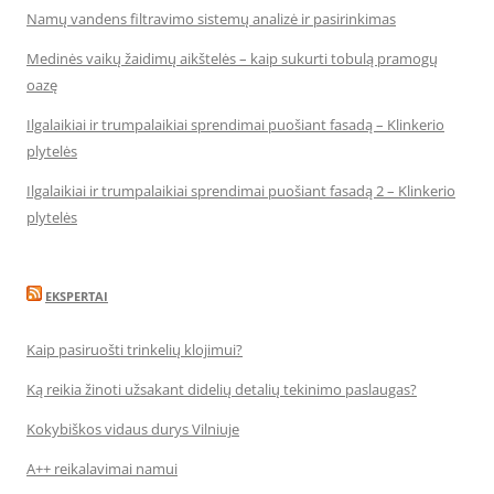
Namų vandens filtravimo sistemų analizė ir pasirinkimas
Medinės vaikų žaidimų aikštelės – kaip sukurti tobulą pramogų
oazę
Ilgalaikiai ir trumpalaikiai sprendimai puošiant fasadą – Klinkerio
plytelės
Ilgalaikiai ir trumpalaikiai sprendimai puošiant fasadą 2 – Klinkerio
plytelės
EKSPERTAI
Kaip pasiruošti trinkelių klojimui?
Ką reikia žinoti užsakant didelių detalių tekinimo paslaugas?
Kokybiškos vidaus durys Vilniuje
A++ reikalavimai namui