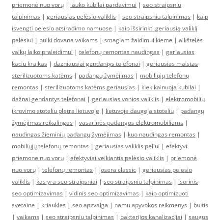
priemonė nuo vorų
|
lauko kubilai pardavimui
|
seo straipsniu
talpinimas
|
geriausias pelėsio valiklis
|
seo straipsniu talpinimas
|
kaip
isvengti pelesio atsiradimo namuose
|
kaip išsirinkti geriausią valiklį
pelėsiui
|
puiki dovana vaikams
|
smagiam žaidimui kieme
|
aikštelės
vaikų laiko praleidimui
|
telefonų remontas naudingas
|
geriausias
kaciu kraikas
|
dazniausiai gendantys telefonai
|
geriausias maistas
sterilizuotoms katėms
|
padangų žymėjimas
|
mobiliųjų telefonų
remontas
|
sterilizuotoms katėms geriausias
|
kiek kainuoja kubilai
|
dažnai gendantys telefonai
|
geriausias vonios valiklis
|
elektromobiliu
ikrovimo stoteliu pletra lietuvoje
|
lietuvoje daugeja stoteliu
|
padangų
žymėjimas reikalingas
|
vasarinės padangos elektromobiliams
|
naudingas žieminių padangų žymėjimas
|
kuo naudingas remontas
|
mobiliųjų telefonų remontas
|
geriausias valiklis peliui
|
efektyvi
priemone nuo voru
|
efektyviai veikiantis pelėsio valiklis
|
priemonė
nuo vorų
|
telefonų remontas
|
josera classic
|
geriausias pelesio
valiklis
|
kas yra seo straipsniai
|
seo straipsniu talpinimas
|
isorinis
seo optimizavimas
|
vidinis seo optimizavimas
|
kaip optimizuoti
svetaine
|
kriaukles
|
seo apzvalga
|
namu apyvokos reikmenys
|
buitis
|
vaikams
|
seo straipsniu talpinimas
|
bakterijos kanalizacijai
|
saugus