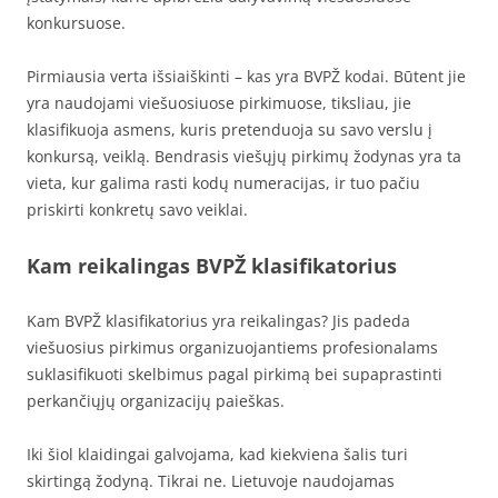
konkursuose.
Pirmiausia verta išsiaiškinti – kas yra BVPŽ kodai. Būtent jie
yra naudojami viešuosiuose pirkimuose, tiksliau, jie
klasifikuoja asmens, kuris pretenduoja su savo verslu į
konkursą, veiklą. Bendrasis viešųjų pirkimų žodynas yra ta
vieta, kur galima rasti kodų numeracijas, ir tuo pačiu
priskirti konkretų savo veiklai.
Kam reikalingas BVPŽ klasifikatorius
Kam BVPŽ klasifikatorius yra reikalingas? Jis padeda
viešuosius pirkimus organizuojantiems profesionalams
suklasifikuoti skelbimus pagal pirkimą bei supaprastinti
perkančiųjų organizacijų paieškas.
Iki šiol klaidingai galvojama, kad kiekviena šalis turi
skirtingą žodyną. Tikrai ne. Lietuvoje naudojamas