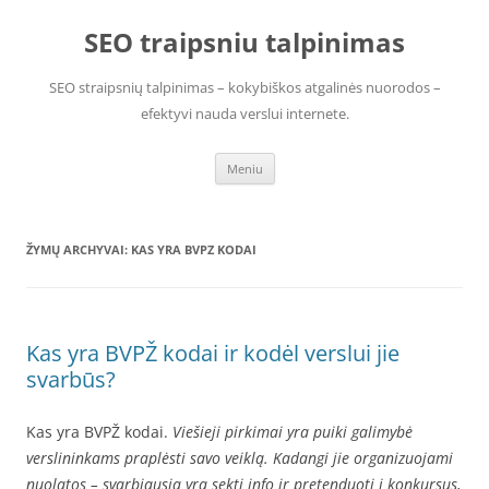
Pereiti
prie
SEO traipsniu talpinimas
turinio
SEO straipsnių talpinimas – kokybiškos atgalinės nuorodos –
efektyvi nauda verslui internete.
Meniu
ŽYMŲ ARCHYVAI:
KAS YRA BVPZ KODAI
Kas yra BVPŽ kodai ir kodėl verslui jie
svarbūs?
Kas yra BVPŽ kodai.
Viešieji pirkimai yra puiki galimybė
verslininkams praplėsti savo veiklą. Kadangi jie organizuojami
nuolatos – svarbiausia yra sekti info ir pretenduoti į konkursus,