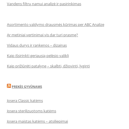
Vandens filtrų namui analizė ir pasirinkimas
Asortimento valdymo drausmės kūrimas per ABC Analizę
Ar metiniai vertinimai vis dar turi prasmę?
Vidaus durys ir rankenos – dizainas
Kaip išsirinkti geriausią pelėsio valiklį
Kaip prižiūrėti patalynę – skalbti, džiovinti, lyginti
PREKĖS GYVŪNAMS
Josera Classic katėms
Josera sterilizuotoms katėms
Josera maistas katėms – atsiliepimai