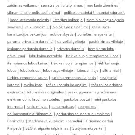
zaidimas vaikams
|
seo straipsniu talpinimas
|
nuo kada ziemines
|
siltnamiai stipruolis atsiliepimai
|
polikarbonatiniai šiltnamiai stipruolis
|
kodel atsiranda pelesis
|
listerijos bakterija
|
zieminio langu skyscio
savybes
|
vaiku zaidimui
|
bioloģiskie risinājumi
|
geriausios
kanalizacijos bakterijos
|
adblue skystis
|
buhalterine apskaita
|
parama privaciam darzeliui
|
darzeliai gelbeja
|
pasirinkimas vilniuje
|
ieskome geriausio darzelio
|
privatus darzelis
|
itempiamu lubu
privalumai
|
lubu kaina netrukdo
|
kiek kainuoja itempiamos lubos
|
itempiamos lubos kaina
|
kiek kainuoja itempiamos
|
kiek kainuoja
lubos
|
lubu kainos
|
lubu rusys vilniuje
|
lubos vilniuje
|
siltnamiai
|
turbinu remontas kaune
|
turbinu remontas klaipeda
|
straipsniai
katems
|
sveika kate
|
tofu su bambuko anglimi
|
tofu zalios arbatos
ekstraktu
|
tofu kraikas originalus
|
prekiu gyvunams grazinimas
|
elektromobiliu krovimo stoteles
|
paskolos bustui
|
mini paskolos
internetu
|
kaciu mityba
|
sunu maistas
|
zoo prekes
|
polikarbonatiniai šiltnamiai
|
geriausias sausas sunu maistas
|
Bankrotas
|
Mediniai vaiku zaidimu nameliai
|
Griovimo darbai
Klaipeda
|
SEO straipsniu talpinimas
|
Statybos ekspertai
|