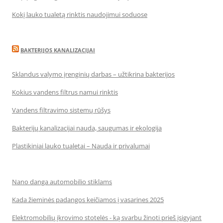
Kokį lauko tualetą rinktis naudojimui soduose
BAKTERIJOS KANALIZACIJAI
Sklandus valymo įrenginių darbas – užtikrina bakterijos
Kokius vandens filtrus namui rinktis
Vandens filtravimo sistemų rūšys
Bakterijų kanalizacijai nauda, saugumas ir ekologija
Plastikiniai lauko tualetai – Nauda ir privalumai
Nano danga automobilio stiklams
Kada žieminės padangos keičiamos į vasarines 2025
Elektromobilių įkrovimo stotelės - ką svarbu žinoti prieš įsigyjant