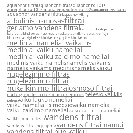
aquaphor filtrai
aquaphor filtras
aquaphor ro 101s
aquaphor ro 101s morion
aquaphor ro 102s
aquaphor s550 kaina
aquaphor vandens filtrai
aquaphor viking
filtrai
atbulinis osmosas
geriamo vandens filtrai
kaip panaikinti pelesi
kaip panaikinti pelesi nuo medienos
kaip panaikinti pelesi vonioje
klinkerio plyteles
klinkerio plytos
klinkeris
mediniai nameliai vaikams
mediniai vaiku nameliai
mediniai vaiku zaidimo nameliai
medinis vaiku namelis
namelis vaikams
namelis vaikams medinis
namelis vaikui
nugelezinimo filtras
nugeležinimo filtrai
nukalkinimo filtrai
osmoso filtrai
pelesio valiklis
padangos
pelesio naikinimo priemones
vaiku lauko nameliai
pelesis
vaiku nameliai is medzio
vaiku namelis
vaiku zaidimo nameliai
vaiku zaidimu nameliai
vandens filtrai
valiklis nuo pelesio
vandens filtrai namui
vandens filtrai aquaphor
vandens filtrai nuo kalkiu