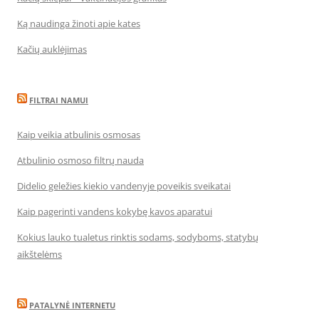
Ką naudinga žinoti apie kates
Kačių auklėjimas
FILTRAI NAMUI
Kaip veikia atbulinis osmosas
Atbulinio osmoso filtrų nauda
Didelio geležies kiekio vandenyje poveikis sveikatai
Kaip pagerinti vandens kokybę kavos aparatui
Kokius lauko tualetus rinktis sodams, sodyboms, statybų
aikštelėms
PATALYNĖ INTERNETU