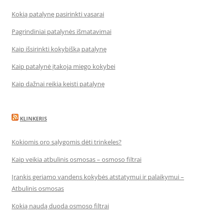
Kokią patalynę pasirinkti vasarai
Pagrindiniai patalynės išmatavimai
Kaip išsirinkti kokybišką patalynę
Kaip patalynė įtakoja miego kokybei
Kaip dažnai reikia keisti patalynę
KLINKERIS
Kokiomis oro sąlygomis dėti trinkeles?
Kaip veikia atbulinis osmosas – osmoso filtrai
Įrankis geriamo vandens kokybės atstatymui ir palaikymui –
Atbulinis osmosas
Kokią naudą duoda osmoso filtrai