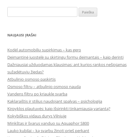
Ieškoti:
NAUJAUSI ĮRAŠAI
Kodėl automobilių supirkimas – kas gero
Deimantinė juostelė su skirtingų formų deimantais – kaip derinti
Dažniausiai užduodamas klausimas: ant kurios rankos nešiojamas
sužadėtuvių žiedas?
Atbulinio osmoso paskirtis
Osmoso filtrų – atbulinio osmoso nauda
Vandens filtrų po kriaukle svarba
Kaklaraištis ir stilius naudojant spalvas – psichologija
Kirpyklos plautuvės: kaip išsirinkti tinkamiausią variantą?
Kokybiškos vidaus durys Vilniuje
Minkštas ir švarus vanduo su Aquaphor S800
Lauko kubilai – ką svarbu žinoti prieš perkant