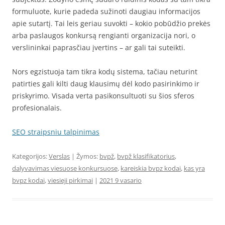
formuluote, kurie padeda sužinoti daugiau informacijos
apie sutartį. Tai leis geriau suvokti – kokio pobūdžio prekės
arba paslaugos konkursą rengianti organizacija nori, o
verslininkai paprasčiau įvertins – ar gali tai suteikti.
Nors egzistuoja tam tikra kodų sistema, tačiau neturint
patirties gali kilti daug klausimų dėl kodo pasirinkimo ir
priskyrimo. Visada verta pasikonsultuoti su šios sferos
profesionalais.
SEO straipsniu talpinimas
Kategorijos:
Verslas
| Žymos:
bvpž
,
bvpž klasifikatorius
,
dalyvavimas viesuose konkursuose
,
kareiskia bvpz kodai
,
kas yra
bvpz kodai
,
viesieji pirkimai
|
2021 9 vasario