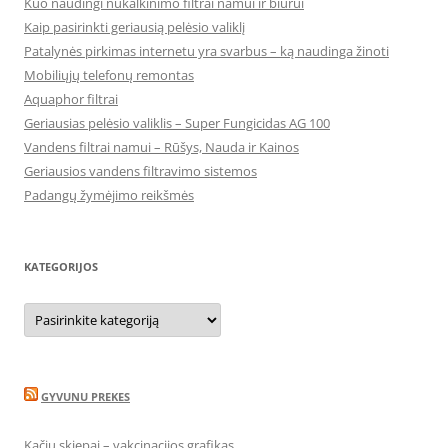
Kuo naudingi nukalkinimo filtrai namui ir biurui
Kaip pasirinkti geriausią pelėsio valiklį
Patalynės pirkimas internetu yra svarbus – ką naudinga žinoti
Mobiliųjų telefonų remontas
Aquaphor filtrai
Geriausias pelėsio valiklis – Super Fungicidas AG 100
Vandens filtrai namui – Rūšys, Nauda ir Kainos
Geriausios vandens filtravimo sistemos
Padangų žymėjimo reikšmės
KATEGORIJOS
Kategorijos
GYVUNU PREKES
Kačių skiepai – vakcinacijos grafikas