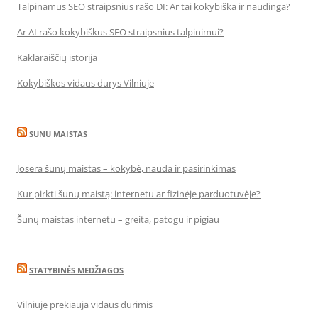
Talpinamus SEO straipsnius rašo DI: Ar tai kokybiška ir naudinga?
Ar AI rašo kokybiškus SEO straipsnius talpinimui?
Kaklaraiščių istorija
Kokybiškos vidaus durys Vilniuje
SUNU MAISTAS
Josera šunų maistas – kokybė, nauda ir pasirinkimas
Kur pirkti šunų maistą: internetu ar fizinėje parduotuvėje?
Šunų maistas internetu – greita, patogu ir pigiau
STATYBINĖS MEDŽIAGOS
Vilniuje prekiauja vidaus durimis