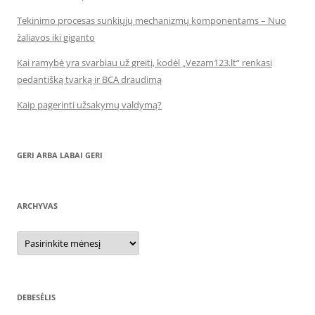
Tekinimo procesas sunkiųjų mechanizmų komponentams – Nuo
žaliavos iki giganto
Kai ramybė yra svarbiau už greitį, kodėl „Vezam123.lt“ renkasi
pedantišką tvarką ir BCA draudimą
Kaip pagerinti užsakymų valdymą?
GERI ARBA LABAI GERI
ARCHYVAS
Archyvas
DEBESĖLIS