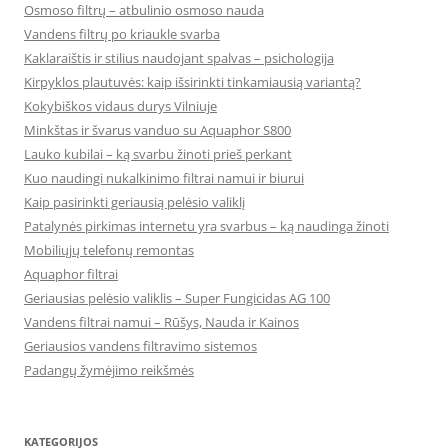
Osmoso filtrų – atbulinio osmoso nauda
Vandens filtrų po kriaukle svarba
Kaklaraištis ir stilius naudojant spalvas – psichologija
Kirpyklos plautuvės: kaip išsirinkti tinkamiausią variantą?
Kokybiškos vidaus durys Vilniuje
Minkštas ir švarus vanduo su Aquaphor S800
Lauko kubilai – ką svarbu žinoti prieš perkant
Kuo naudingi nukalkinimo filtrai namui ir biurui
Kaip pasirinkti geriausią pelėsio valiklį
Patalynės pirkimas internetu yra svarbus – ką naudinga žinoti
Mobiliųjų telefonų remontas
Aquaphor filtrai
Geriausias pelėsio valiklis – Super Fungicidas AG 100
Vandens filtrai namui – Rūšys, Nauda ir Kainos
Geriausios vandens filtravimo sistemos
Padangų žymėjimo reikšmės
KATEGORIJOS