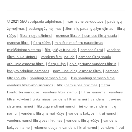
© 2021
SEO straipsniu talpinimas
|
internetine parduotuve
|
padangų
žymėjimas
|
padangų žymėjimas
|
žieminių padangų žymėjimas
|
filtrų
rūšys
|
filtrai nugeležinimui
|
osmoso filtrai> |
osmoso filtrų nauda
|
osmoso filtrai
|
filtrų rūšys
|
minkštinimo filtrų naudojimas
|
minkštinimo sistema
|
filtrų rūšys ir nauda
|
osmoso filtrai
|
vandens
filtrai nukalkinimui
|
vandens filtrų nauda
|
osmoso filtrų nauda
|
atbulinio osmoso filtrai
|
filtrų rūšys
|
apie geriamo vandens filtrus
|
kas yra atbulinis osmosas
|
namui naudingi osmoso filtrai
|
osmoso
filtrų nauda
|
naudingi osmoso filtrai
|
kuo naudingi osmoso filtrai
|
vandens filtravimo sistemos
|
filtrų namui pasirinkimas
|
filtrai
komfortui namuose
|
vandens filtrai namui
|
filtrai namams
|
vandens
filtrai kokybei
|
tinkamiausi vandens filtrai namui
|
vandens filtravimo
sistemos namui
|
filtrų sprendimai namui
|
ieškome vandens filtrų
namui
|
vandens filtrų namui rūšys
|
vandens kokybei filtrai namui
|
vandens namui filtrų pasirinkimas
|
vandens filtrų rtūšys
|
vandens
kokybei name
|
rekomenduojami vandens filtrai namui
|
vandens filtrai