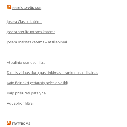
PREKĖS GYVŪNAMS
Josera Classic katėms
Josera sterilizuotoms katėms
Josera maistas katėms – atsiliepimai
Atbulinio osmoso filtrai
Didelis vidaus durų pasirinkimas – rankenos ir dizainas
Kaip išsirinkti geriausią pelėsio valiklį
Kaip prižiūrėti patalynę
Aquaphor filtrai
STATYBOMS