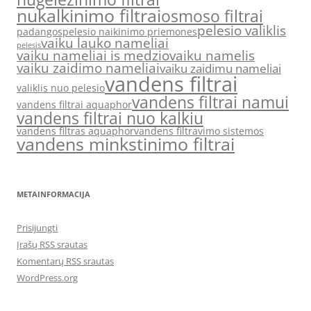
nukalkinimo filtrai
osmoso filtrai
pelesio valiklis
padangos
pelesio naikinimo priemones
vaiku lauko nameliai
pelesis
vaiku nameliai is medzio
vaiku namelis
vaiku zaidimo nameliai
vaiku zaidimu nameliai
vandens filtrai
valiklis nuo pelesio
vandens filtrai namui
vandens filtrai aquaphor
vandens filtrai nuo kalkiu
vandens filtras aquaphor
vandens filtravimo sistemos
vandens minkstinimo filtrai
METAINFORMACIJA
Prisijungti
Įrašų RSS srautas
Komentarų RSS srautas
WordPress.org