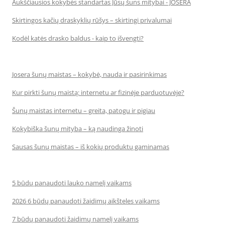
Aukščiausios kokybės standartas Jūsų šuns mitybai - JOSERA
Skirtingos kačių draskyklių rūšys – skirtingi privalumai
Kodėl katės drasko baldus - kaip to išvengti?
Josera šunų maistas – kokybė, nauda ir pasirinkimas
Kur pirkti šunų maistą: internetu ar fizinėje parduotuvėje?
Šunų maistas internetu – greita, patogu ir pigiau
Kokybiška šunų mityba – ką naudinga žinoti
Sausas šunų maistas – iš kokių produktų gaminamas
5 būdų panaudoti lauko namelį vaikams
2026 6 būdų panaudoti žaidimų aikšteles vaikams
7 būdų panaudoti žaidimų namelį vaikams