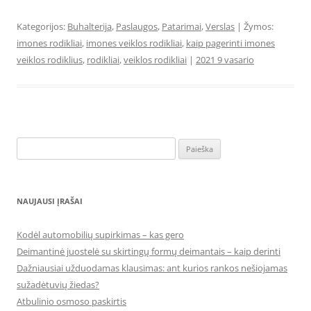
Kategorijos:
Buhalterija
,
Paslaugos
,
Patarimai
,
Verslas
| Žymos:
imones rodikliai
,
imones veiklos rodikliai
,
kaip pagerinti imones
veiklos rodiklius
,
rodikliai
,
veiklos rodikliai
|
2021 9 vasario
Ieškoti:
NAUJAUSI ĮRAŠAI
Kodėl automobilių supirkimas – kas gero
Deimantinė juostelė su skirtingų formų deimantais – kaip derinti
Dažniausiai užduodamas klausimas: ant kurios rankos nešiojamas
sužadėtuvių žiedas?
Atbulinio osmoso paskirtis