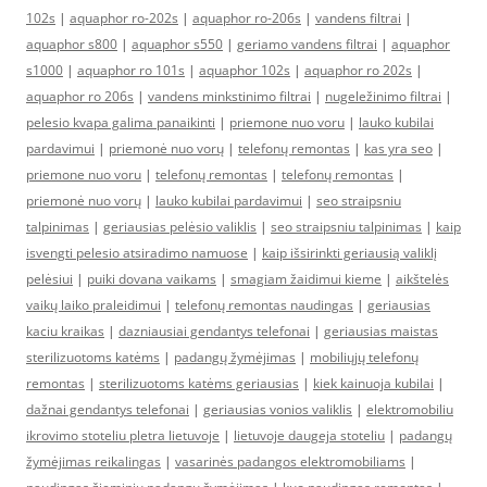
102s
|
aquaphor ro-202s
|
aquaphor ro-206s
|
vandens filtrai
|
aquaphor s800
|
aquaphor s550
|
geriamo vandens filtrai
|
aquaphor
s1000
|
aquaphor ro 101s
|
aquaphor 102s
|
aquaphor ro 202s
|
aquaphor ro 206s
|
vandens minkstinimo filtrai
|
nugeležinimo filtrai
|
pelesio kvapa galima panaikinti
|
priemone nuo voru
|
lauko kubilai
pardavimui
|
priemonė nuo vorų
|
telefonų remontas
|
kas yra seo
|
priemone nuo voru
|
telefonų remontas
|
telefonų remontas
|
priemonė nuo vorų
|
lauko kubilai pardavimui
|
seo straipsniu
talpinimas
|
geriausias pelėsio valiklis
|
seo straipsniu talpinimas
|
kaip
isvengti pelesio atsiradimo namuose
|
kaip išsirinkti geriausią valiklį
pelėsiui
|
puiki dovana vaikams
|
smagiam žaidimui kieme
|
aikštelės
vaikų laiko praleidimui
|
telefonų remontas naudingas
|
geriausias
kaciu kraikas
|
dazniausiai gendantys telefonai
|
geriausias maistas
sterilizuotoms katėms
|
padangų žymėjimas
|
mobiliųjų telefonų
remontas
|
sterilizuotoms katėms geriausias
|
kiek kainuoja kubilai
|
dažnai gendantys telefonai
|
geriausias vonios valiklis
|
elektromobiliu
ikrovimo stoteliu pletra lietuvoje
|
lietuvoje daugeja stoteliu
|
padangų
žymėjimas reikalingas
|
vasarinės padangos elektromobiliams
|