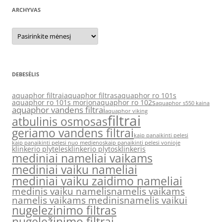
ARCHYVAS
Archyvas
DEBESĖLIS
aquaphor filtrai
aquaphor filtras
aquaphor ro 101s
aquaphor ro 101s morion
aquaphor ro 102s
aquaphor s550 kaina
aquaphor vandens filtrai
aquaphor viking
filtrai
atbulinis osmosas
geriamo vandens filtrai
kaip panaikinti pelesi
kaip panaikinti pelesi nuo medienos
kaip panaikinti pelesi vonioje
klinkerio plyteles
klinkerio plytos
klinkeris
mediniai nameliai vaikams
mediniai vaiku nameliai
mediniai vaiku zaidimo nameliai
medinis vaiku namelis
namelis vaikams
namelis vaikams medinis
namelis vaikui
nugelezinimo filtras
nugeležinimo filtrai