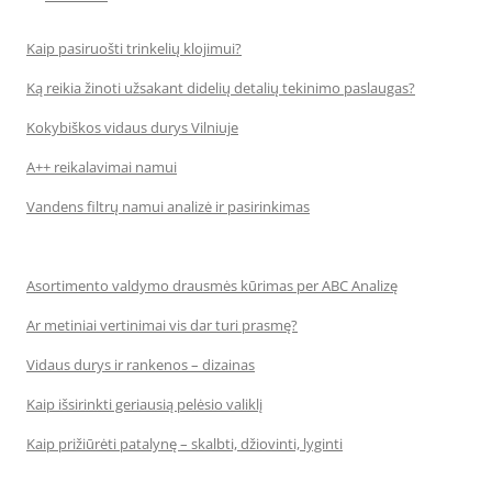
Kaip pasiruošti trinkelių klojimui?
Ką reikia žinoti užsakant didelių detalių tekinimo paslaugas?
Kokybiškos vidaus durys Vilniuje
A++ reikalavimai namui
Vandens filtrų namui analizė ir pasirinkimas
Asortimento valdymo drausmės kūrimas per ABC Analizę
Ar metiniai vertinimai vis dar turi prasmę?
Vidaus durys ir rankenos – dizainas
Kaip išsirinkti geriausią pelėsio valiklį
Kaip prižiūrėti patalynę – skalbti, džiovinti, lyginti