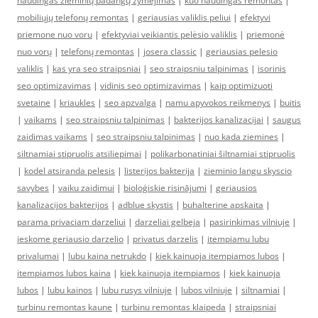
naudingas žieminių padangų žymėjimas
|
kuo naudingas remontas
|
mobiliųjų telefonų remontas
|
geriausias valiklis peliui
|
efektyvi
priemone nuo voru
|
efektyviai veikiantis pelėsio valiklis
|
priemonė
nuo vorų
|
telefonų remontas
|
josera classic
|
geriausias pelesio
valiklis
|
kas yra seo straipsniai
|
seo straipsniu talpinimas
|
isorinis
seo optimizavimas
|
vidinis seo optimizavimas
|
kaip optimizuoti
svetaine
|
kriaukles
|
seo apzvalga
|
namu apyvokos reikmenys
|
buitis
|
vaikams
|
seo straipsniu talpinimas
|
bakterijos kanalizacijai
|
saugus
zaidimas vaikams
|
seo straipsniu talpinimas
|
nuo kada ziemines
|
siltnamiai stipruolis atsiliepimai
|
polikarbonatiniai šiltnamiai stipruolis
|
kodel atsiranda pelesis
|
listerijos bakterija
|
zieminio langu skyscio
savybes
|
vaiku zaidimui
|
bioloģiskie risinājumi
|
geriausios
kanalizacijos bakterijos
|
adblue skystis
|
buhalterine apskaita
|
parama privaciam darzeliui
|
darzeliai gelbeja
|
pasirinkimas vilniuje
|
ieskome geriausio darzelio
|
privatus darzelis
|
itempiamu lubu
privalumai
|
lubu kaina netrukdo
|
kiek kainuoja itempiamos lubos
|
itempiamos lubos kaina
|
kiek kainuoja itempiamos
|
kiek kainuoja
lubos
|
lubu kainos
|
lubu rusys vilniuje
|
lubos vilniuje
|
siltnamiai
|
turbinu remontas kaune
|
turbinu remontas klaipeda
|
straipsniai