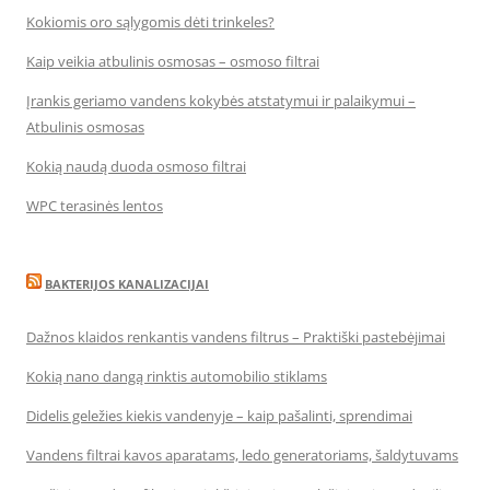
Kokiomis oro sąlygomis dėti trinkeles?
Kaip veikia atbulinis osmosas – osmoso filtrai
Įrankis geriamo vandens kokybės atstatymui ir palaikymui –
Atbulinis osmosas
Kokią naudą duoda osmoso filtrai
WPC terasinės lentos
BAKTERIJOS KANALIZACIJAI
Dažnos klaidos renkantis vandens filtrus – Praktiški pastebėjimai
Kokią nano dangą rinktis automobilio stiklams
Didelis geležies kiekis vandenyje – kaip pašalinti, sprendimai
Vandens filtrai kavos aparatams, ledo generatoriams, šaldytuvams