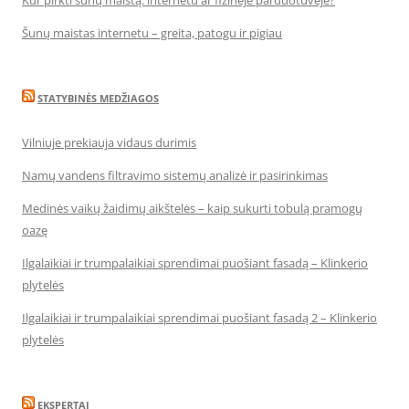
Kur pirkti šunų maistą: internetu ar fizinėje parduotuvėje?
Šunų maistas internetu – greita, patogu ir pigiau
STATYBINĖS MEDŽIAGOS
Vilniuje prekiauja vidaus durimis
Namų vandens filtravimo sistemų analizė ir pasirinkimas
Medinės vaikų žaidimų aikštelės – kaip sukurti tobulą pramogų
oazę
Ilgalaikiai ir trumpalaikiai sprendimai puošiant fasadą – Klinkerio
plytelės
Ilgalaikiai ir trumpalaikiai sprendimai puošiant fasadą 2 – Klinkerio
plytelės
EKSPERTAI