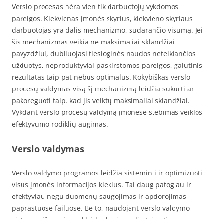
Verslo procesas nėra vien tik darbuotojų vykdomos
pareigos. Kiekvienas įmonės skyrius, kiekvieno skyriaus
darbuotojas yra dalis mechanizmo, sudarančio visumą. Jei
šis mechanizmas veikia ne maksimaliai sklandžiai,
pavyzdžiui, dubliuojasi tiesioginės naudos neteikiančios
užduotys, neproduktyviai paskirstomos pareigos, galutinis
rezultatas taip pat nebus optimalus. Kokybiškas verslo
procesų valdymas visą šį mechanizmą leidžia sukurti ar
pakoreguoti taip, kad jis veiktų maksimaliai sklandžiai.
Vykdant verslo procesų valdymą įmonėse stebimas veiklos
efektyvumo rodiklių augimas.
Verslo valdymas
Verslo valdymo programos leidžia sisteminti ir optimizuoti
visus įmonės informacijos kiekius. Tai daug patogiau ir
efektyviau negu duomenų saugojimas ir apdorojimas
paprastuose failuose. Be to, naudojant verslo valdymo