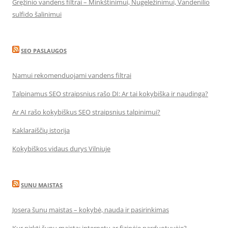
Gręžinio vandens filtrai – Minkštinimui, Nugeležinimui, Vandenilio
sulfido šalinimui
SEO PASLAUGOS
Namui rekomenduojami vandens filtrai
Talpinamus SEO straipsnius rašo DI: Ar tai kokybiška ir naudinga?
Ar AI rašo kokybiškus SEO straipsnius talpinimui?
Kaklaraiščių istorija
Kokybiškos vidaus durys Vilniuje
SUNU MAISTAS
Josera šunų maistas – kokybė, nauda ir pasirinkimas