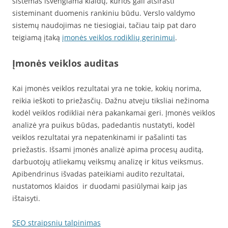
sistemas išvengiama klaidų, kurios gali atsirasti
sisteminant duomenis rankiniu būdu. Verslo valdymo
sistemų naudojimas ne tiesiogiai, tačiau taip pat daro
teigiamą įtaką
įmonės veiklos rodiklių gerinimui
.
Įmonės veiklos auditas
Kai įmonės veiklos rezultatai yra ne tokie, kokių norima,
reikia ieškoti to priežasčių. Dažnu atveju tiksliai nežinoma
kodėl veiklos rodikliai nėra pakankamai geri. Įmonės veiklos
analizė yra puikus būdas, padedantis nustatyti, kodėl
veiklos rezultatai yra nepatenkinami ir pašalinti tas
priežastis. Išsami įmonės analizė apima procesų auditą,
darbuotojų atliekamų veiksmų analizę ir kitus veiksmus.
Apibendrinus išvadas pateikiami audito rezultatai,
nustatomos klaidos ir duodami pasiūlymai kaip jas
ištaisyti.
SEO straipsniu talpinimas