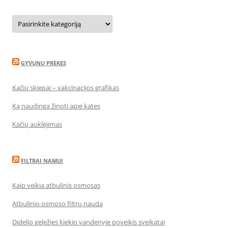
Kategorijos
GYVUNU PREKES
Kačių skiepai – vakcinacijos grafikas
Ką naudinga žinoti apie kates
Kačių auklėjimas
FILTRAI NAMUI
Kaip veikia atbulinis osmosas
Atbulinio osmoso filtrų nauda
Didelio geležies kiekio vandenyje poveikis sveikatai