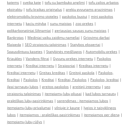
katems
|
sveika kate
|
tofu su bambuko anglimi
|
tofu zalios arbatos
ekstraktu
|
tofu kraikas originalus
|
prekiu gyvunams grazinimas
|
elektromobiliu krovimo stoteles
|
paskolos bustui
|
mini paskolos
internetu
|
kaciu mityba
|
sunu maistas
|
zoo prekes
|
polikarbonatiniai šiltnamiai
|
geriausias sausas sunu maistas
|
Bankrotas
|
Mediniai vaiku zaidimu nameliai
|
Griovimo darbai
Klaipeda
|
SEO straipsniu talpinimas
|
Statybos ekspertai
|
Spausdintuvu kasetes
|
Statybinės medžiagos
|
Automobiliu prekes
|
Kriaukles
|
Vandens filtrai
|
Gyvunu prekes internetu
|
Paskolos
internetu
|
Kreditai internetu
|
Straipsniai
|
Kreditas internetu
|
Kreditai internetu
|
Greitas kreditas
|
Greitoji paskola
|
Paskolos,
Kreditai
|
Paskolos
|
Kreditai
|
Kreditai, Paskolos
|
Paskolos, kreditai
|
ilgai tarnautų lubos
|
greitos paskolos
|
greitieji internetu
|
seo
straipsniu talpinimas
|
įtempiamų lubų pliusai
|
kad lubos tarnautų
|
praktiškas lubų pasirinkimas
|
sprendimas - įtempiamos lubos
|
įtempiamų lubų privalumai
|
vilniuje ir kaune
|
lygios ir taisyklingos
lubos
|
įtempiamos - praktiškas pasirinkimas
|
įtempiamos per dieną
|
įtempiamų lubų rūšys
|