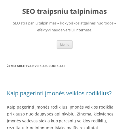
Pereiti
prie
SEO traipsniu talpinimas
turinio
SEO straipsnių talpinimas – kokybiškos atgalinės nuorodos –
efektyvi nauda verslui internete.
Meniu
ŽYMŲ ARCHYVAI:
VEIKLOS RODIKLIAI
Kaip pagerinti įmonės veiklos rodiklius?
Kaip pagerinti įmonės rodiklius. Įmonės veiklos rodikliai
priklauso nuo daugybės aplinkybių. Žinoma, kiekvienos
įmonės vadovas siekia kuo geresnių veiklos rodiklių,
rezultatų ir pelningumo. Maksimalūs rezultatai