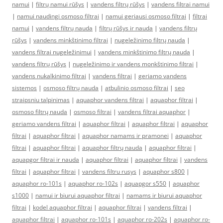
namui
|
filtrų namui rūšys
|
vandens filtrų rūšys
|
vandens filtrai namui
|
namui naudingi osmoso filtrai
|
namui geriausi osmoso filtrai
|
filtrai
namui
|
vandens filtrų nauda
|
filtrų rūšys ir nauda
|
vandens filtrų
rūšys
|
vandens minkštinimo filtrai
|
nugeležinimo filtrų nauda
|
vandens filtrai nugeležinimui
|
vandens minkštinimo filtrų nauda
|
vandens filtrų rūšys
|
nugeležinimo ir vandens monkštinimo filtrai
|
vandens nukalkinimo filtrai
|
vandens filtrai
|
geriamo vandens
sistemos
|
osmoso filtrų nauda
|
atbulinio osmoso filtrai
|
seo
straipsniu talpinimas
|
aquaphor vandens filtrai
|
aquaphor filtrai
|
osmoso filtrų nauda
|
osmoso filtrai
|
vandens filtrai aquaphor
|
geriamo vandens filtrai
|
aquaphor filtrai
|
aquaphor filtrai
|
aquaphor
filtrai
|
aquaphor filtrai
|
aquaphor namams ir pramonei
|
aquaphor
filtrai
|
aquaphor filtrai
|
aquaphor filtrų nauda
|
aquaphor filtrai
|
aquapgor filtrai ir nauda
|
aquaphor filtrai
|
aquaphor filtrai
|
vandens
filtrai
|
aquaphor filtrai
|
vandens filtru rusys
|
aquaphor s800
|
aquaphor ro-101s
|
aquaphor ro-102s
|
aquapgor s550
|
aquaphor
s1000
|
namui ir biurui aquaphor filtrai
|
namams ir biurui aquaphor
filtrai
|
kodel aquaphor filtrai
|
aquaphor filtrai
|
vandens filtrai
|
aquaphor filtrai
|
aquaphor ro-101s
|
aquaphor ro-202s
|
aquaphor ro-