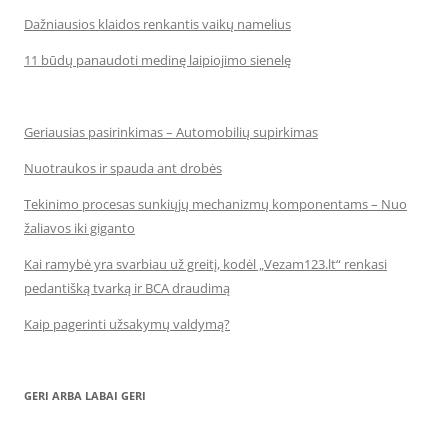
Dažniausios klaidos renkantis vaikų namelius
11 būdų panaudoti medinę laipiojimo sienelę
Geriausias pasirinkimas – Automobilių supirkimas
Nuotraukos ir spauda ant drobės
Tekinimo procesas sunkiųjų mechanizmų komponentams – Nuo
žaliavos iki giganto
Kai ramybė yra svarbiau už greitį, kodėl „Vezam123.lt“ renkasi
pedantišką tvarką ir BCA draudimą
Kaip pagerinti užsakymų valdymą?
GERI ARBA LABAI GERI