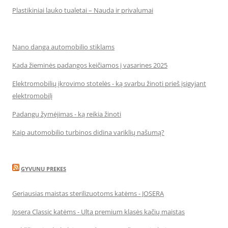
Plastikiniai lauko tualetai – Nauda ir privalumai
Nano danga automobilio stiklams
Kada žieminės padangos keičiamos į vasarines 2025
Elektromobilių įkrovimo stotelės - ką svarbu žinoti prieš įsigyjant
elektromobilį
Padangų žymėjimas - ką reikia žinoti
Kaip automobilio turbinos didina variklių našumą?
GYVUNU PREKES
Geriausias maistas sterilizuotoms katėms - JOSERA
Josera Classic katėms - Ulta premium klasės kačių maistas