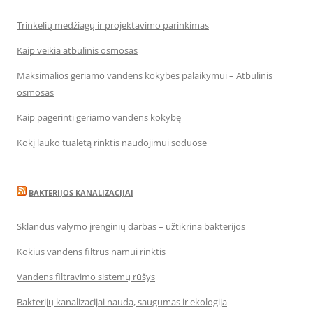
Trinkelių medžiagų ir projektavimo parinkimas
Kaip veikia atbulinis osmosas
Maksimalios geriamo vandens kokybės palaikymui – Atbulinis
osmosas
Kaip pagerinti geriamo vandens kokybę
Kokį lauko tualetą rinktis naudojimui soduose
BAKTERIJOS KANALIZACIJAI
Sklandus valymo įrenginių darbas – užtikrina bakterijos
Kokius vandens filtrus namui rinktis
Vandens filtravimo sistemų rūšys
Bakterijų kanalizacijai nauda, saugumas ir ekologija