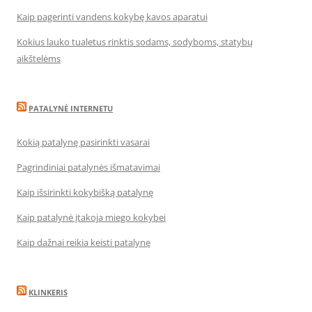
Kaip pagerinti vandens kokybę kavos aparatui
Kokius lauko tualetus rinktis sodams, sodyboms, statybų
aikštelėms
PATALYNĖ INTERNETU
Kokią patalynę pasirinkti vasarai
Pagrindiniai patalynės išmatavimai
Kaip išsirinkti kokybišką patalynę
Kaip patalynė įtakoja miego kokybei
Kaip dažnai reikia keisti patalynę
KLINKERIS