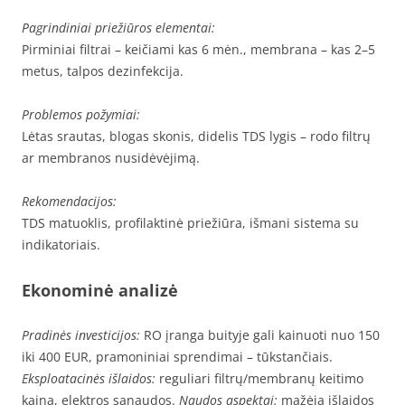
Pagrindiniai priežiūros elementai:
Pirminiai filtrai – keičiami kas 6 mėn., membrana – kas 2–5
metus, talpos dezinfekcija.
Problemos požymiai:
Lėtas srautas, blogas skonis, didelis TDS lygis – rodo filtrų
ar membranos nusidėvėjimą.
Rekomendacijos:
TDS matuoklis, profilaktinė priežiūra, išmani sistema su
indikatoriais.
Ekonominė analizė
Pradinės investicijos:
RO įranga buityje gali kainuoti nuo 150
iki 400 EUR, pramoniniai sprendimai – tūkstančiais.
Eksploatacinės išlaidos:
reguliari filtrų/membranų keitimo
kaina, elektros sąnaudos.
Naudos aspektai:
mažėja išlaidos