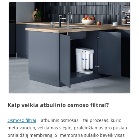
Kaip veikia atbulinio osmoso filtrai?
Osmoso filtrai
– atbulinis osmosas – tai procesas, kurio
metu vanduo, veikiamas slėgio, praleidžiamas pro pusiau
pralaidžią membraną. Ši membrana sulaiko beveik visas