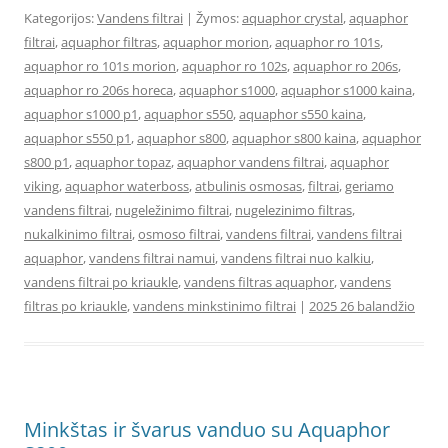
Kategorijos:
Vandens filtrai
| Žymos:
aquaphor crystal
,
aquaphor
filtrai
,
aquaphor filtras
,
aquaphor morion
,
aquaphor ro 101s
,
aquaphor ro 101s morion
,
aquaphor ro 102s
,
aquaphor ro 206s
,
aquaphor ro 206s horeca
,
aquaphor s1000
,
aquaphor s1000 kaina
,
aquaphor s1000 p1
,
aquaphor s550
,
aquaphor s550 kaina
,
aquaphor s550 p1
,
aquaphor s800
,
aquaphor s800 kaina
,
aquaphor
s800 p1
,
aquaphor topaz
,
aquaphor vandens filtrai
,
aquaphor
viking
,
aquaphor waterboss
,
atbulinis osmosas
,
filtrai
,
geriamo
vandens filtrai
,
nugeležinimo filtrai
,
nugelezinimo filtras
,
nukalkinimo filtrai
,
osmoso filtrai
,
vandens filtrai
,
vandens filtrai
aquaphor
,
vandens filtrai namui
,
vandens filtrai nuo kalkiu
,
vandens filtrai po kriaukle
,
vandens filtras aquaphor
,
vandens
filtras po kriaukle
,
vandens minkstinimo filtrai
|
2025 26 balandžio
Minkštas ir švarus vanduo su Aquaphor