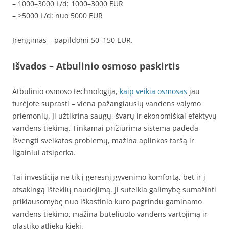
– 1000–3000 L/d: 1000–3000 EUR
– >5000 L/d: nuo 5000 EUR
Įrengimas – papildomi 50–150 EUR.
Išvados
– Atbulinio osmoso paskirtis
Atbulinio osmoso technologija,
kaip veikia osmosas
jau
turėjote suprasti – viena pažangiausių vandens valymo
priemonių. Ji užtikrina saugų, švarų ir ekonomiškai efektyvų
vandens tiekimą. Tinkamai prižiūrima sistema padeda
išvengti sveikatos problemų, mažina aplinkos taršą ir
ilgainiui atsiperka.
Tai investicija ne tik į geresnį gyvenimo komfortą, bet ir į
atsakingą išteklių naudojimą. Ji suteikia galimybę sumažinti
priklausomybę nuo iškastinio kuro pagrindu gaminamo
vandens tiekimo, mažina buteliuoto vandens vartojimą ir
plastiko atliekų kiekį.