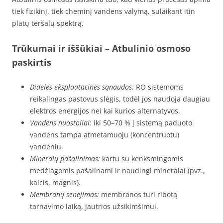
tiek fizikinį, tiek cheminį vandens valymą, sulaikant itin
platų teršalų spektrą.
Trūkumai ir iššūkiai
– Atbulinio osmoso
paskirtis
Didelės eksploatacinės sąnaudos:
RO sistemoms
reikalingas pastovus slėgis, todėl jos naudoja daugiau
elektros energijos nei kai kurios alternatyvos.
Vandens nuostoliai:
iki 50–70 % į sistemą paduoto
vandens tampa atmetamuoju (koncentruotu)
vandeniu.
Mineralų pašalinimas:
kartu su kenksmingomis
medžiagomis pašalinami ir naudingi mineralai (pvz.,
kalcis, magnis).
Membranų senėjimas:
membranos turi ribotą
tarnavimo laiką, jautrios užsikimšimui.