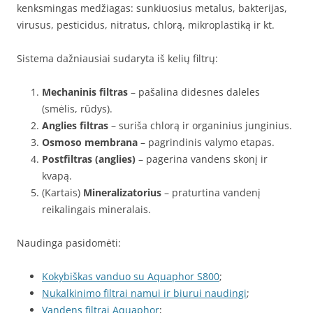
kenksmingas medžiagas: sunkiuosius metalus, bakterijas,
virusus, pesticidus, nitratus, chlorą, mikroplastiką ir kt.
Sistema dažniausiai sudaryta iš kelių filtrų:
Mechaninis filtras
– pašalina didesnes daleles
(smėlis, rūdys).
Anglies filtras
– suriša chlorą ir organinius junginius.
Osmoso membrana
– pagrindinis valymo etapas.
Postfiltras (anglies)
– pagerina vandens skonį ir
kvapą.
(Kartais)
Mineralizatorius
– praturtina vandenį
reikalingais mineralais.
Naudinga pasidomėti:
Kokybiškas vanduo su Aquaphor S800
;
Nukalkinimo filtrai namui ir biurui naudingi
;
Vandens filtrai Aquaphor
;