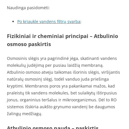
Naudinga pasidomėti:
Po kriaukle vandens filtrų svarba
;
Fizikiniai ir cheminiai principai
– Atbulinio
osmoso paskirtis
Osmosinis slėgis yra pagrindinė jėga, skatinanti vandens
molekulių judėjimą per pusiau laidžią membraną.
Atbulinio osmoso atveju taikomas išorinis slėgis, viršijantis
natūralų osmosinį slėgį, todėl vanduo juda priešinga
kryptimi. Membranos poros yra pakankamai mažos, kad
praleistų tik vandens molekules, bet sulaikytų ištirpusius
jonus, organinius teršalus ir mikroorganizmus. Dėl to RO
sistemos išskiria aukšto grynumo vandenį be daugumos
žalingų medžiagų.
Atbulinio osmoso nauda
– paskirtis