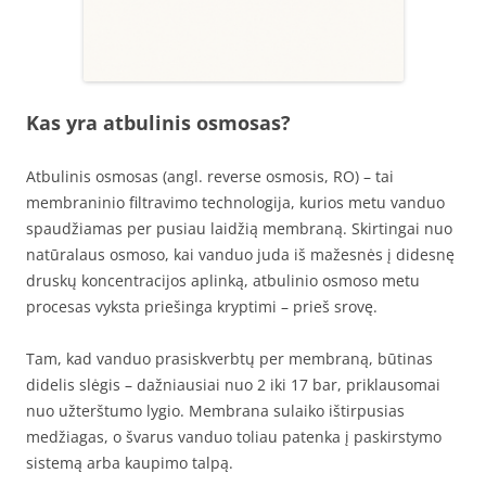
Kas yra atbulinis osmosas?
Atbulinis osmosas (angl. reverse osmosis, RO) – tai
membraninio filtravimo technologija, kurios metu vanduo
spaudžiamas per pusiau laidžią membraną. Skirtingai nuo
natūralaus osmoso, kai vanduo juda iš mažesnės į didesnę
druskų koncentracijos aplinką, atbulinio osmoso metu
procesas vyksta priešinga kryptimi – prieš srovę.
Tam, kad vanduo prasiskverbtų per membraną, būtinas
didelis slėgis – dažniausiai nuo 2 iki 17 bar, priklausomai
nuo užterštumo lygio. Membrana sulaiko ištirpusias
medžiagas, o švarus vanduo toliau patenka į paskirstymo
sistemą arba kaupimo talpą.