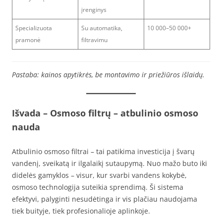
įrenginys
Specializuota
Su automatika,
10 000–50 000+
pramonė
filtravimu
Pastaba: kainos apytikrės, be montavimo ir priežiūros išlaidų.
Išvada – Osmoso filtrų – atbulinio osmoso
nauda
Atbulinio osmoso filtrai – tai patikima investicija į švarų
vandenį, sveikatą ir ilgalaikį sutaupymą. Nuo mažo buto iki
didelės gamyklos – visur, kur svarbi vandens kokybė,
osmoso technologija suteikia sprendimą. Ši sistema
efektyvi, palyginti nesudėtinga ir vis plačiau naudojama
tiek buityje, tiek profesionalioje aplinkoje.