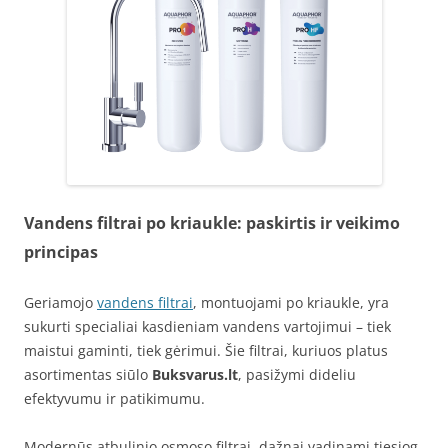
Vandens filtrai po kriaukle: paskirtis ir veikimo
principas
Geriamojo
vandens filtrai
, montuojami po kriaukle, yra
sukurti specialiai kasdieniam vandens vartojimui – tiek
maistui gaminti, tiek gėrimui. Šie filtrai, kuriuos platus
asortimentas siūlo
Buksvarus.lt
, pasižymi dideliu
efektyvumu ir patikimumu.
Modernūs atbulinio osmoso filtrai, dažnai vadinami tiesiog