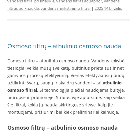
vandens filtrai po kriaukle
,
vandens filtras aquaphor
,
vandens
filtras po kriaukle
,
vandens minkstinimo filtrai
|
2025 14 birželio
Osmoso filtrų – atbulinio osmoso nauda
Osmoso filtrų – atbulinio osmoso nauda. Vandens kokybė
tiesiogiai veikia mūsų sveikatą, buitinius prietaisus ir net
gamybos procesų efektyvumą. Vienas efektyviausių būdų
užtikrinti švarų, saugų ir skaidrų vandenį – tai
atbulinio
osmoso filtrai
. Ši technologija plačiai naudojama buityje,
biuruose ir pramonėje. Straipsnyje aptarsime, kaip veikia
šie filtrai, kokia jų nauda skirtingose srityse, kaip jie
montuojami, prižiūrimi bei kiek preliminariai kainuoja.
Osmoso filtrų – atbulinio osmoso nauda