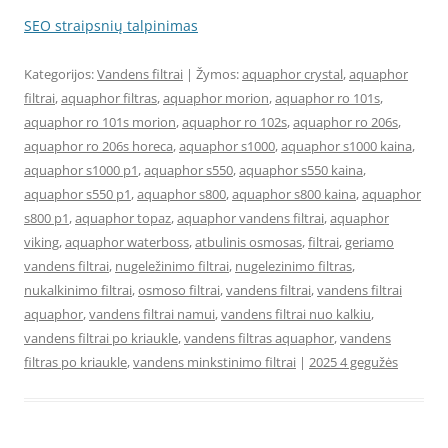
SEO straipsnių talpinimas
Kategorijos:
Vandens filtrai
| Žymos:
aquaphor crystal
,
aquaphor
filtrai
,
aquaphor filtras
,
aquaphor morion
,
aquaphor ro 101s
,
aquaphor ro 101s morion
,
aquaphor ro 102s
,
aquaphor ro 206s
,
aquaphor ro 206s horeca
,
aquaphor s1000
,
aquaphor s1000 kaina
,
aquaphor s1000 p1
,
aquaphor s550
,
aquaphor s550 kaina
,
aquaphor s550 p1
,
aquaphor s800
,
aquaphor s800 kaina
,
aquaphor
s800 p1
,
aquaphor topaz
,
aquaphor vandens filtrai
,
aquaphor
viking
,
aquaphor waterboss
,
atbulinis osmosas
,
filtrai
,
geriamo
vandens filtrai
,
nugeležinimo filtrai
,
nugelezinimo filtras
,
nukalkinimo filtrai
,
osmoso filtrai
,
vandens filtrai
,
vandens filtrai
aquaphor
,
vandens filtrai namui
,
vandens filtrai nuo kalkiu
,
vandens filtrai po kriaukle
,
vandens filtras aquaphor
,
vandens
filtras po kriaukle
,
vandens minkstinimo filtrai
|
2025 4 gegužės