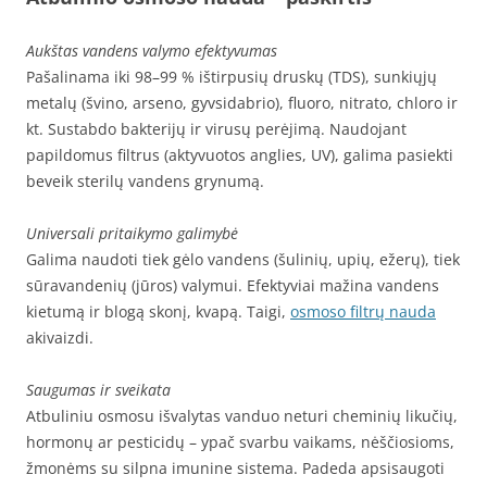
Aukštas vandens valymo efektyvumas
Pašalinama iki 98–99 % ištirpusių druskų (TDS), sunkiųjų
metalų (švino, arseno, gyvsidabrio), fluoro, nitrato, chloro ir
kt. Sustabdo bakterijų ir virusų perėjimą. Naudojant
papildomus filtrus (aktyvuotos anglies, UV), galima pasiekti
beveik sterilų vandens grynumą.
Universali pritaikymo galimybė
Galima naudoti tiek gėlo vandens (šulinių, upių, ežerų), tiek
sūravandenių (jūros) valymui. Efektyviai mažina vandens
kietumą ir blogą skonį, kvapą. Taigi,
osmoso filtrų nauda
akivaizdi.
Saugumas ir sveikata
Atbuliniu osmosu išvalytas vanduo neturi cheminių likučių,
hormonų ar pesticidų – ypač svarbu vaikams, nėščiosioms,
žmonėms su silpna imunine sistema. Padeda apsisaugoti