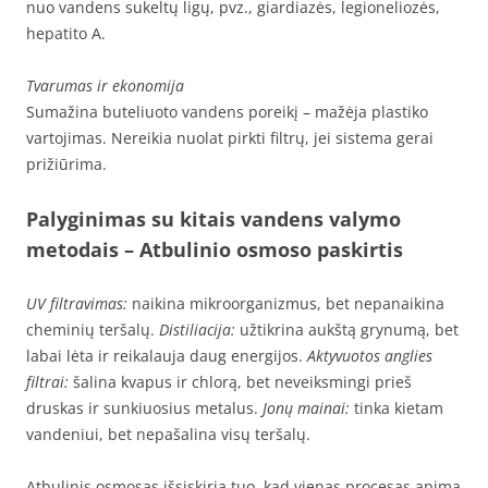
nuo vandens sukeltų ligų, pvz., giardiazės, legioneliozės,
hepatito A.
Tvarumas ir ekonomija
Sumažina buteliuoto vandens poreikį – mažėja plastiko
vartojimas. Nereikia nuolat pirkti filtrų, jei sistema gerai
prižiūrima.
Palyginimas su kitais vandens valymo
metodais
– Atbulinio osmoso paskirtis
UV filtravimas:
naikina mikroorganizmus, bet nepanaikina
cheminių teršalų.
Distiliacija:
užtikrina aukštą grynumą, bet
labai lėta ir reikalauja daug energijos.
Aktyvuotos anglies
filtrai:
šalina kvapus ir chlorą, bet neveiksmingi prieš
druskas ir sunkiuosius metalus.
Jonų mainai:
tinka kietam
vandeniui, bet nepašalina visų teršalų.
Atbulinis osmosas išsiskiria tuo, kad vienas procesas apima