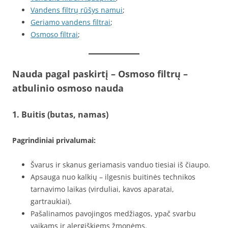
Vandens filtrų rūšys namui
;
Geriamo vandens filtrai
;
Osmoso filtrai
;
Nauda pagal paskirtį – Osmoso filtrų –
atbulinio osmoso nauda
1. Buitis (butas, namas)
Pagrindiniai privalumai:
Švarus ir skanus geriamasis vanduo tiesiai iš čiaupo.
Apsauga nuo kalkių – ilgesnis buitinės technikos
tarnavimo laikas (virduliai, kavos aparatai,
gartraukiai).
Pašalinamos pavojingos medžiagos, ypač svarbu
vaikams ir alergiškiems žmonėms.