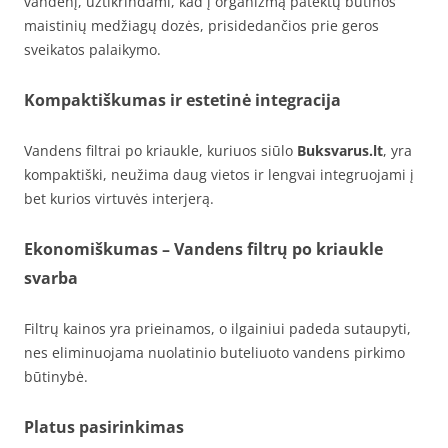
vandenį, užtikrindami, kad į organizmą patektų būtinos
maistinių medžiagų dozės, prisidedančios prie geros
sveikatos palaikymo.
Kompaktiškumas ir estetinė integracija
Vandens filtrai po kriaukle, kuriuos siūlo
Buksvarus.lt
, yra
kompaktiški, neužima daug vietos ir lengvai integruojami į
bet kurios virtuvės interjerą.
Ekonomiškumas – Vandens filtrų po kriaukle
svarba
Filtrų kainos yra prieinamos, o ilgainiui padeda sutaupyti,
nes eliminuojama nuolatinio buteliuoto vandens pirkimo
būtinybė.
Platus pasirinkimas