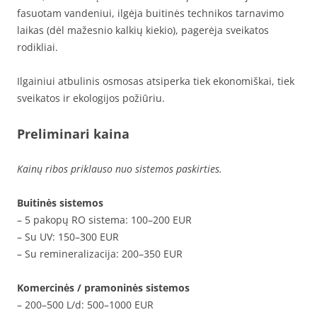
fasuotam vandeniui, ilgėja buitinės technikos tarnavimo
laikas (dėl mažesnio kalkių kiekio), pagerėja sveikatos
rodikliai.
Ilgainiui atbulinis osmosas atsiperka tiek ekonomiškai, tiek
sveikatos ir ekologijos požiūriu.
Preliminari kaina
Kainų ribos priklauso nuo sistemos paskirties.
Buitinės sistemos
– 5 pakopų RO sistema: 100–200 EUR
– Su UV: 150–300 EUR
– Su remineralizacija: 200–350 EUR
Komercinės / pramoninės sistemos
– 200–500 L/d: 500–1000 EUR