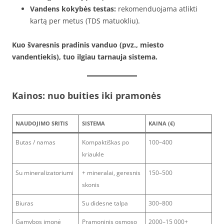
Vandens kokybės testas:
rekomenduojama atlikti
kartą per metus (TDS matuokliu).
Kuo švaresnis pradinis vanduo (pvz., miesto
vandentiekis), tuo ilgiau tarnauja sistema.
Kainos: nuo buities iki pramonės
NAUDOJIMO SRITIS
SISTEMA
KAINA (€)
Butas / namas
Kompaktiškas po
100–400
kriaukle
Su mineralizatoriumi
+ mineralai, geresnis
150–500
skonis
Biuras
Su didesne talpa
300–800
Gamybos įmonė
Pramoninis osmoso
2000–15 000+