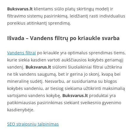
Buksvarus.lt
klientams siūlo platų skirtingų modelį ir
filtravimo sistemų pasirinkimą, leidžiantį rasti individualius
poreikius atitinkantį sprendimą.
Išvada – Vandens filtrų po kriaukle svarba
Vandens filtrai
po kriaukle yra optimalus sprendimas tiems,
kurie siekia kasdien vartoti aukščiausios kokybės geriamąjį
vandenį.
Buksvarus.lt
siūlomi šiuolaikiniai filtrai užtikrina
ne tik vandens saugumą, bet ir gerina jo skonį, kvapą bei
mineralinę sudėtį. Nesvarbu, ar susiduriama su blogos
kokybės vandeniu, ar tiesiog siekiama užtikrinti maksimalią
vartojamo vandens kokybę,
Buksvarus.lt
produktai yra
patikimiausias pasirinkimas siekiant sveikesnio gyvenimo
kasdienybėje.
SEO straipsnių talpinimas