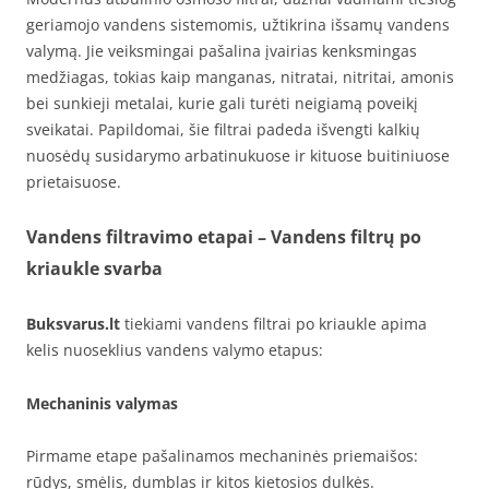
geriamojo vandens sistemomis, užtikrina išsamų vandens
valymą. Jie veiksmingai pašalina įvairias kenksmingas
medžiagas, tokias kaip manganas, nitratai, nitritai, amonis
bei sunkieji metalai, kurie gali turėti neigiamą poveikį
sveikatai. Papildomai, šie filtrai padeda išvengti kalkių
nuosėdų susidarymo arbatinukuose ir kituose buitiniuose
prietaisuose.
Vandens filtravimo etapai – Vandens filtrų po
kriaukle svarba
Buksvarus.lt
tiekiami vandens filtrai po kriaukle apima
kelis nuoseklius vandens valymo etapus:
Mechaninis valymas
Pirmame etape pašalinamos mechaninės priemaišos:
rūdys, smėlis, dumblas ir kitos kietosios dulkės.