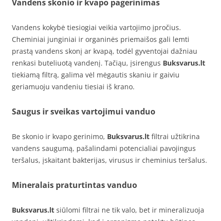
Vandens skonio ir kvapo pagerinimas
Vandens kokybė tiesiogiai veikia vartojimo įpročius.
Cheminiai junginiai ir organinės priemaišos gali lemti
prastą vandens skonį ar kvapą, todėl gyventojai dažniau
renkasi buteliuotą vandenį. Tačiąu, įsirengus
Buksvarus.lt
tiekiamą filtrą, galima vėl mėgautis skaniu ir gaiviu
geriamuoju vandeniu tiesiai iš krano.
Saugus ir sveikas vartojimui vanduo
Be skonio ir kvapo gerinimo,
Buksvarus.lt
filtrai užtikrina
vandens saugumą, pašalindami potencialiai pavojingus
teršalus, įskaitant bakterijas, virusus ir cheminius teršalus.
Mineralais praturtintas vanduo
Buksvarus.lt
siūlomi filtrai ne tik valo, bet ir mineralizuoja