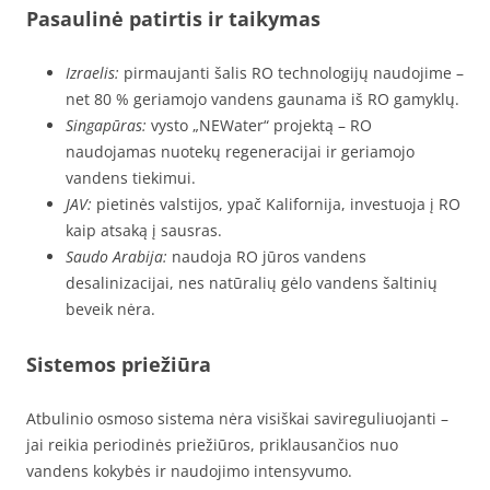
Pasaulinė patirtis ir taikymas
Izraelis:
pirmaujanti šalis RO technologijų naudojime –
net 80 % geriamojo vandens gaunama iš RO gamyklų.
Singapūras:
vysto „NEWater“ projektą – RO
naudojamas nuotekų regeneracijai ir geriamojo
vandens tiekimui.
JAV:
pietinės valstijos, ypač Kalifornija, investuoja į RO
kaip atsaką į sausras.
Saudo Arabija:
naudoja RO jūros vandens
desalinizacijai, nes natūralių gėlo vandens šaltinių
beveik nėra.
Sistemos priežiūra
Atbulinio osmoso sistema nėra visiškai savireguliuojanti –
jai reikia periodinės priežiūros, priklausančios nuo
vandens kokybės ir naudojimo intensyvumo.