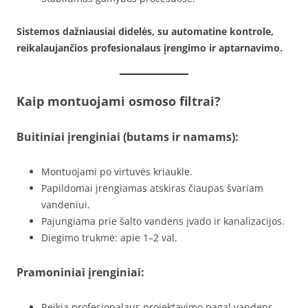
Sistemos dažniausiai didelės, su automatine kontrole,
reikalaujančios profesionalaus įrengimo ir aptarnavimo.
Kaip montuojami osmoso filtrai?
Buitiniai įrenginiai (butams ir namams):
Montuojami po virtuvės kriaukle.
Papildomai įrengiamas atskiras čiaupas švariam
vandeniui.
Pajungiama prie šalto vandens įvado ir kanalizacijos.
Diegimo trukmė: apie 1–2 val.
Pramoniniai įrenginiai:
Reikia profesionalaus projektavimo pagal vandens