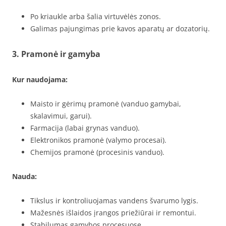
Po kriaukle arba šalia virtuvėlės zonos.
Galimas pajungimas prie kavos aparatų ar dozatorių.
3. Pramonė ir gamyba
Kur naudojama:
Maisto ir gėrimų pramonė (vanduo gamybai,
skalavimui, garui).
Farmacija (labai grynas vanduo).
Elektronikos pramonė (valymo procesai).
Chemijos pramonė (procesinis vanduo).
Nauda:
Tikslus ir kontroliuojamas vandens švarumo lygis.
Mažesnės išlaidos įrangos priežiūrai ir remontui.
Stabilumas gamybos procesuose.