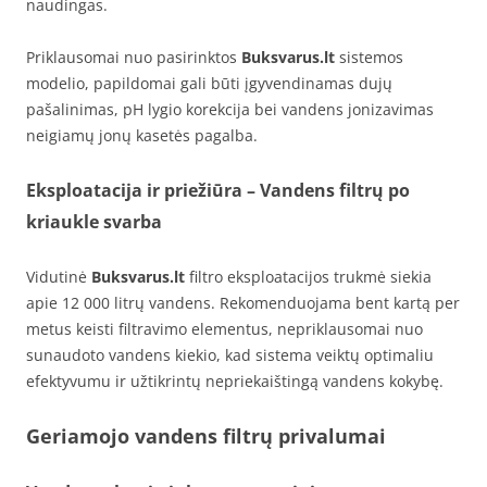
naudingas.
Priklausomai nuo pasirinktos
Buksvarus.lt
sistemos
modelio, papildomai gali būti įgyvendinamas dujų
pašalinimas, pH lygio korekcija bei vandens jonizavimas
neigiamų jonų kasetės pagalba.
Eksploatacija ir priežiūra – Vandens filtrų po
kriaukle svarba
Vidutinė
Buksvarus.lt
filtro eksploatacijos trukmė siekia
apie 12 000 litrų vandens. Rekomenduojama bent kartą per
metus keisti filtravimo elementus, nepriklausomai nuo
sunaudoto vandens kiekio, kad sistema veiktų optimaliu
efektyvumu ir užtikrintų nepriekaištingą vandens kokybę.
Geriamojo vandens filtrų privalumai