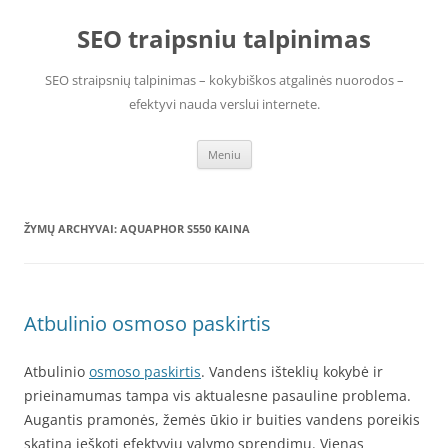
Pereiti
prie
SEO traipsniu talpinimas
turinio
SEO straipsnių talpinimas – kokybiškos atgalinės nuorodos –
efektyvi nauda verslui internete.
Meniu
ŽYMŲ ARCHYVAI:
AQUAPHOR S550 KAINA
Atbulinio osmoso paskirtis
Atbulinio
osmoso paskirtis
. Vandens išteklių kokybė ir
prieinamumas tampa vis aktualesne pasauline problema.
Augantis pramonės, žemės ūkio ir buities vandens poreikis
skatina ieškoti efektyvių valymo sprendimų. Vienas