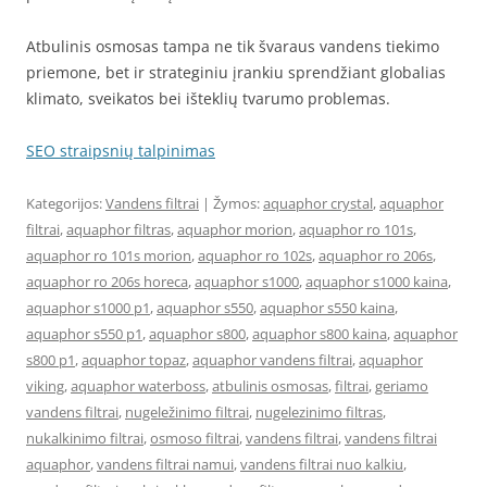
Atbulinis osmosas tampa ne tik švaraus vandens tiekimo
priemone, bet ir strateginiu įrankiu sprendžiant globalias
klimato, sveikatos bei išteklių tvarumo problemas.
SEO straipsnių talpinimas
Kategorijos:
Vandens filtrai
| Žymos:
aquaphor crystal
,
aquaphor
filtrai
,
aquaphor filtras
,
aquaphor morion
,
aquaphor ro 101s
,
aquaphor ro 101s morion
,
aquaphor ro 102s
,
aquaphor ro 206s
,
aquaphor ro 206s horeca
,
aquaphor s1000
,
aquaphor s1000 kaina
,
aquaphor s1000 p1
,
aquaphor s550
,
aquaphor s550 kaina
,
aquaphor s550 p1
,
aquaphor s800
,
aquaphor s800 kaina
,
aquaphor
s800 p1
,
aquaphor topaz
,
aquaphor vandens filtrai
,
aquaphor
viking
,
aquaphor waterboss
,
atbulinis osmosas
,
filtrai
,
geriamo
vandens filtrai
,
nugeležinimo filtrai
,
nugelezinimo filtras
,
nukalkinimo filtrai
,
osmoso filtrai
,
vandens filtrai
,
vandens filtrai
aquaphor
,
vandens filtrai namui
,
vandens filtrai nuo kalkiu
,