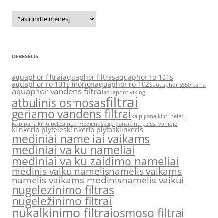
Archyvas
DEBESĖLIS
aquaphor filtrai
aquaphor filtras
aquaphor ro 101s
aquaphor ro 101s morion
aquaphor ro 102s
aquaphor s550 kaina
aquaphor vandens filtrai
aquaphor viking
filtrai
atbulinis osmosas
geriamo vandens filtrai
kaip panaikinti pelesi
kaip panaikinti pelesi nuo medienos
kaip panaikinti pelesi vonioje
klinkerio plyteles
klinkerio plytos
klinkeris
mediniai nameliai vaikams
mediniai vaiku nameliai
mediniai vaiku zaidimo nameliai
medinis vaiku namelis
namelis vaikams
namelis vaikams medinis
namelis vaikui
nugelezinimo filtras
nugeležinimo filtrai
nukalkinimo filtrai
osmoso filtrai