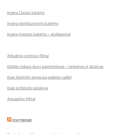
Josera Classic katėms
Josera sterilizuotoms katėms
Josera maistas katėms – atsiliepimai
Atbulinio osmoso filtrai
Didelis vidaus durų pasirinkimas – rankenos ir dizainas
Kaip išsirinkti geriausią pelėsio valiklį
Kaip prižiūrėti patalynę
Aquaphor filtrai
STATYBOMS