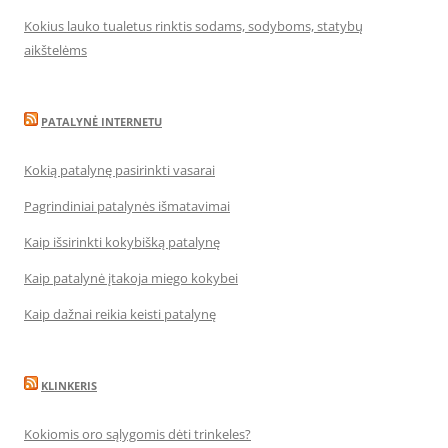
Kokius lauko tualetus rinktis sodams, sodyboms, statybų
aikštelėms
PATALYNĖ INTERNETU
Kokią patalynę pasirinkti vasarai
Pagrindiniai patalynės išmatavimai
Kaip išsirinkti kokybišką patalynę
Kaip patalynė įtakoja miego kokybei
Kaip dažnai reikia keisti patalynę
KLINKERIS
Kokiomis oro sąlygomis dėti trinkeles?