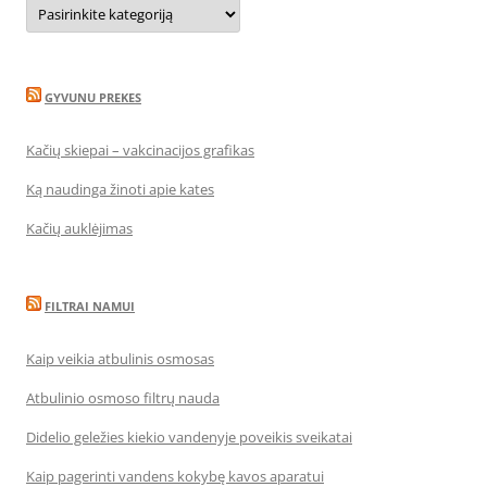
Kategorijos
GYVUNU PREKES
Kačių skiepai – vakcinacijos grafikas
Ką naudinga žinoti apie kates
Kačių auklėjimas
FILTRAI NAMUI
Kaip veikia atbulinis osmosas
Atbulinio osmoso filtrų nauda
Didelio geležies kiekio vandenyje poveikis sveikatai
Kaip pagerinti vandens kokybę kavos aparatui