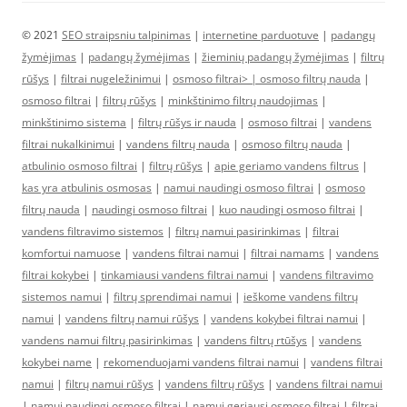
© 2021
SEO straipsniu talpinimas
|
internetine parduotuve
|
padangų
žymėjimas
|
padangų žymėjimas
|
žieminių padangų žymėjimas
|
filtrų
rūšys
|
filtrai nugeležinimui
|
osmoso filtrai> |
osmoso filtrų nauda
|
osmoso filtrai
|
filtrų rūšys
|
minkštinimo filtrų naudojimas
|
minkštinimo sistema
|
filtrų rūšys ir nauda
|
osmoso filtrai
|
vandens
filtrai nukalkinimui
|
vandens filtrų nauda
|
osmoso filtrų nauda
|
atbulinio osmoso filtrai
|
filtrų rūšys
|
apie geriamo vandens filtrus
|
kas yra atbulinis osmosas
|
namui naudingi osmoso filtrai
|
osmoso
filtrų nauda
|
naudingi osmoso filtrai
|
kuo naudingi osmoso filtrai
|
vandens filtravimo sistemos
|
filtrų namui pasirinkimas
|
filtrai
komfortui namuose
|
vandens filtrai namui
|
filtrai namams
|
vandens
filtrai kokybei
|
tinkamiausi vandens filtrai namui
|
vandens filtravimo
sistemos namui
|
filtrų sprendimai namui
|
ieškome vandens filtrų
namui
|
vandens filtrų namui rūšys
|
vandens kokybei filtrai namui
|
vandens namui filtrų pasirinkimas
|
vandens filtrų rtūšys
|
vandens
kokybei name
|
rekomenduojami vandens filtrai namui
|
vandens filtrai
namui
|
filtrų namui rūšys
|
vandens filtrų rūšys
|
vandens filtrai namui
|
namui naudingi osmoso filtrai
|
namui geriausi osmoso filtrai
|
filtrai