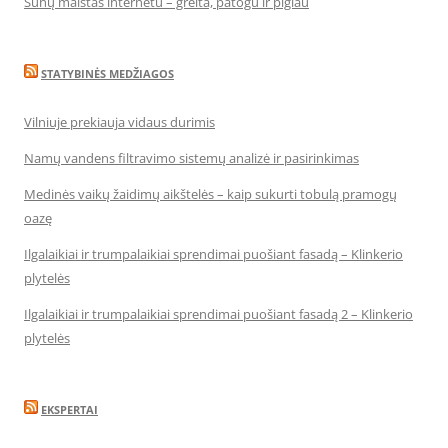
Šunų maistas internetu – greita, patogu ir pigiau
STATYBINĖS MEDŽIAGOS
Vilniuje prekiauja vidaus durimis
Namų vandens filtravimo sistemų analizė ir pasirinkimas
Medinės vaikų žaidimų aikštelės – kaip sukurti tobulą pramogų
oazę
Ilgalaikiai ir trumpalaikiai sprendimai puošiant fasadą – Klinkerio
plytelės
Ilgalaikiai ir trumpalaikiai sprendimai puošiant fasadą 2 – Klinkerio
plytelės
EKSPERTAI