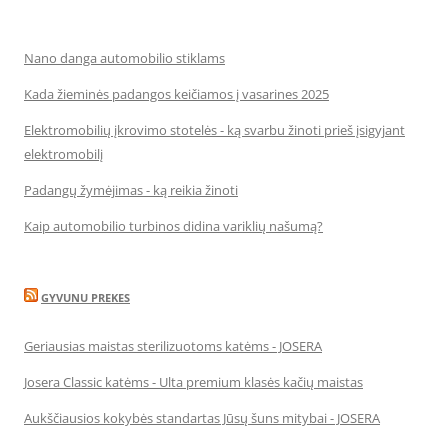
Nano danga automobilio stiklams
Kada žieminės padangos keičiamos į vasarines 2025
Elektromobilių įkrovimo stotelės - ką svarbu žinoti prieš įsigyjant
elektromobilį
Padangų žymėjimas - ką reikia žinoti
Kaip automobilio turbinos didina variklių našumą?
GYVUNU PREKES
Geriausias maistas sterilizuotoms katėms - JOSERA
Josera Classic katėms - Ulta premium klasės kačių maistas
Aukščiausios kokybės standartas Jūsų šuns mitybai - JOSERA