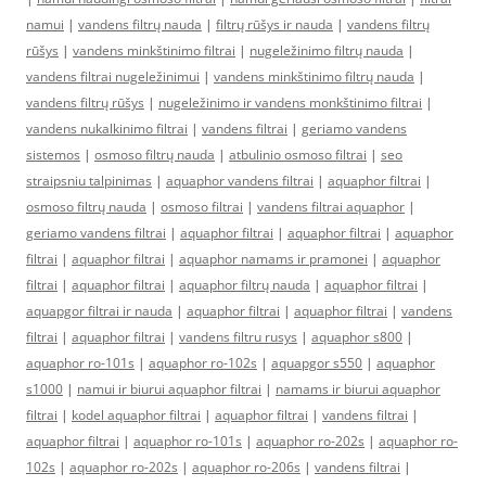
namui
|
vandens filtrų nauda
|
filtrų rūšys ir nauda
|
vandens filtrų
rūšys
|
vandens minkštinimo filtrai
|
nugeležinimo filtrų nauda
|
vandens filtrai nugeležinimui
|
vandens minkštinimo filtrų nauda
|
vandens filtrų rūšys
|
nugeležinimo ir vandens monkštinimo filtrai
|
vandens nukalkinimo filtrai
|
vandens filtrai
|
geriamo vandens
sistemos
|
osmoso filtrų nauda
|
atbulinio osmoso filtrai
|
seo
straipsniu talpinimas
|
aquaphor vandens filtrai
|
aquaphor filtrai
|
osmoso filtrų nauda
|
osmoso filtrai
|
vandens filtrai aquaphor
|
geriamo vandens filtrai
|
aquaphor filtrai
|
aquaphor filtrai
|
aquaphor
filtrai
|
aquaphor filtrai
|
aquaphor namams ir pramonei
|
aquaphor
filtrai
|
aquaphor filtrai
|
aquaphor filtrų nauda
|
aquaphor filtrai
|
aquapgor filtrai ir nauda
|
aquaphor filtrai
|
aquaphor filtrai
|
vandens
filtrai
|
aquaphor filtrai
|
vandens filtru rusys
|
aquaphor s800
|
aquaphor ro-101s
|
aquaphor ro-102s
|
aquapgor s550
|
aquaphor
s1000
|
namui ir biurui aquaphor filtrai
|
namams ir biurui aquaphor
filtrai
|
kodel aquaphor filtrai
|
aquaphor filtrai
|
vandens filtrai
|
aquaphor filtrai
|
aquaphor ro-101s
|
aquaphor ro-202s
|
aquaphor ro-
102s
|
aquaphor ro-202s
|
aquaphor ro-206s
|
vandens filtrai
|