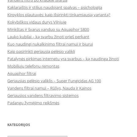
Vandens filtrų po kriaukle svarba
Kaklaraištis ir stilius naudojant spalvas – psichologija
Kirpyklos plautuvės: kaip išsirinkti tinkamiausią variantą?
Kokybiškos vidaus durys Vilniuje
Minkštas ir švarus vanduo su Aquaphor S800
Lauko kubilai – ką svarbu žinoti prieš perkant
Kuo naudingi nukalkinimo filtrai namui ir biurui
Kaip pasirinkti geriausią pelėsio valiklį
Patalynės pirkimas internetu yra svarbus – ką naudinga žinoti
Mobiliųjų telefonų remontas
Aquaphor filtrai
Geriausias pelėsio valiklis – Super Fungicidas AG 100
Vandens filtrai namui – Rūšys, Nauda ir Kainos
Geriausios vandens filtravimo sistemos
Padangų žymėjimo reikšmės
KATEGORIJOS