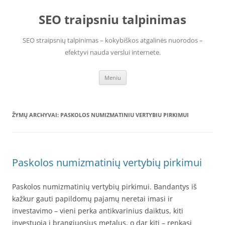
Pereiti
prie
SEO traipsniu talpinimas
turinio
SEO straipsnių talpinimas – kokybiškos atgalinės nuorodos –
efektyvi nauda verslui internete.
Meniu
ŽYMŲ ARCHYVAI:
PASKOLOS NUMIZMATINIU VERTYBIU PIRKIMUI
Paskolos numizmatinių vertybių pirkimui
Paskolos numizmatinių vertybių pirkimui. Bandantys iš
kažkur gauti papildomų pajamų neretai imasi ir
investavimo – vieni perka antikvarinius daiktus, kiti
investuoja į brangiuosius metalus, o dar kiti – renkasi