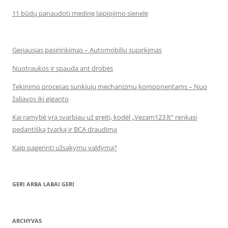
11 būdų panaudoti medinę laipiojimo sienelę
Geriausias pasirinkimas – Automobilių supirkimas
Nuotraukos ir spauda ant drobės
Tekinimo procesas sunkiųjų mechanizmų komponentams – Nuo
žaliavos iki giganto
Kai ramybė yra svarbiau už greitį, kodėl „Vezam123.lt“ renkasi
pedantišką tvarką ir BCA draudimą
Kaip pagerinti užsakymų valdymą?
GERI ARBA LABAI GERI
ARCHYVAS