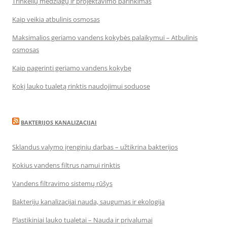
Trinkelių medžiagų ir projektavimo parinkimas
Kaip veikia atbulinis osmosas
Maksimalios geriamo vandens kokybės palaikymui – Atbulinis
osmosas
Kaip pagerinti geriamo vandens kokybę
Kokį lauko tualetą rinktis naudojimui soduose
BAKTERIJOS KANALIZACIJAI
Sklandus valymo įrenginių darbas – užtikrina bakterijos
Kokius vandens filtrus namui rinktis
Vandens filtravimo sistemų rūšys
Bakterijų kanalizacijai nauda, saugumas ir ekologija
Plastikiniai lauko tualetai – Nauda ir privalumai