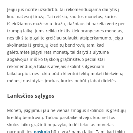
Jeigu jūs norite užsidirbti, tai rekomenduojama dairytis į
kuo mažesnį tiražą. Tai reiškia, kad tos monetos, kurios
išleidžiamos mažesniu tiražu, dažniausiai pakelia vertę per
trumpą laiką. Jums reikia rinktis kiek brangesnes monetas,
nes tik šitaip galite greičiau sulaukti atsiperkamumo. Jeigu
skolinatės iš greitųjų kreditų bendrovių tam, kad
galėtumėte įsigyti retą monetą, tai daryti siūlytume
apgalvojus ir iš ko tą skolą grąžinsite. Specialistai
rekomenduoja tokiais atvejais skolintis ilgesniam
laikotarpiui, nes tokiu būdu klientui tektų mokėti kiekvieną
mėnesį nustatytas įmokas, kurios nebūtų labai didelės.
Lanksčios sąlygos
Monetų įsigijimui jau ne vienas žmogus skolinosi iš greitųjų
kreditų bendrovių. Tačiau pasitaikė atveju, kuomet tos
skolos laiku grąžinti nepavyko, todėl teko tas monetas
parduoti, jog
paskola
būtų grąžinama laiku. Tam, kad tokių