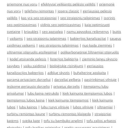
priemone nuo voru
|
efektyviai veikiantis pelėsio valiklis
|
priemonė
nuo vorų
|
telefonų remontas
|
josera classic
|
geriausias pelesio
valiklis
|
kas yra seo straipsniai
|
seo straipsniu talpinimas
|
isorinis
seo optimizavimas
|
vidinis seo optimizavimas
|
kaip optimizuoti
svetaine
|
kriaukles
|
seo apzvalga
|
namu apyvokos reikmenys
|
buitis
|
vaikams
|
seo straipsniu talpinimas
|
bakterijos kanalizacijai
|
saugus
zaidimas vaikams
|
seo straipsniu talpinimas
|
nuo kada ziemines
|
siltnamiai stipruolis atsiliepimai
|
polikarbonatiniai šiltnamiai stipruolis
|
kodel atsiranda pelesis
|
listerijos bakterija
|
zieminio langu skyscio
savybes
|
vaiku zaidimui
|
bioloģiskie risinājumi
|
geriausios
kanalizacijos bakterijos
|
adblue skystis
|
buhalterine apskaita
|
parama privaciam darzeliui
|
darzeliai gelbeja
|
pasirinkimas vilniuje
|
ieskome geriausio darzelio
|
privatus darzelis
|
itempiamu lubu
privalumai
|
lubu kaina netrukdo
|
kiek kainuoja itempiamos lubos
|
itempiamos lubos kaina
|
kiek kainuoja itempiamos
|
kiek kainuoja
lubos
|
lubu kainos
|
lubu rusys vilniuje
|
lubos vilniuje
|
siltnamiai
|
turbinu remontas kaune
|
turbinu remontas klaipeda
|
straipsniai
katems
|
sveika kate
|
tofu su bambuko anglimi
|
tofu zalios arbatos
ekstraktu
|
tofu kraikas originalus
|
prekiu gyvunams grazinimas
|