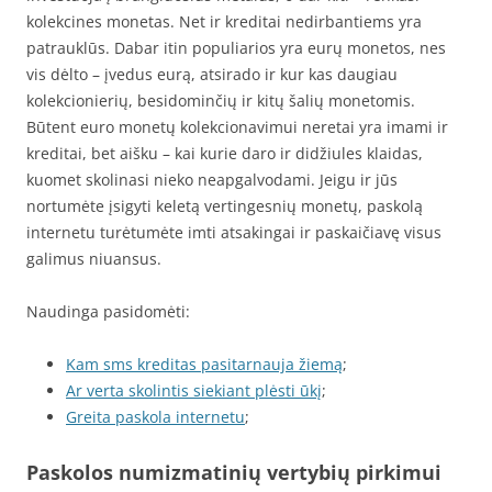
kolekcines monetas. Net ir kreditai nedirbantiems yra
patrauklūs. Dabar itin populiarios yra eurų monetos, nes
vis dėlto – įvedus eurą, atsirado ir kur kas daugiau
kolekcionierių, besidominčių ir kitų šalių monetomis.
Būtent euro monetų kolekcionavimui neretai yra imami ir
kreditai, bet aišku – kai kurie daro ir didžiules klaidas,
kuomet skolinasi nieko neapgalvodami. Jeigu ir jūs
nortumėte įsigyti keletą vertingesnių monetų, paskolą
internetu turėtumėte imti atsakingai ir paskaičiavę visus
galimus niuansus.
Naudinga pasidomėti:
Kam sms kreditas pasitarnauja žiemą
;
Ar verta skolintis siekiant plėsti ūkį
;
Greita paskola internetu
;
Paskolos numizmatinių vertybių pirkimui