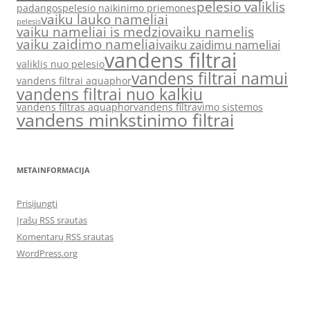
pelesio valiklis
padangos
pelesio naikinimo priemones
vaiku lauko nameliai
pelesis
vaiku nameliai is medzio
vaiku namelis
vaiku zaidimo nameliai
vaiku zaidimu nameliai
vandens filtrai
valiklis nuo pelesio
vandens filtrai namui
vandens filtrai aquaphor
vandens filtrai nuo kalkiu
vandens filtras aquaphor
vandens filtravimo sistemos
vandens minkstinimo filtrai
METAINFORMACIJA
Prisijungti
Įrašų RSS srautas
Komentarų RSS srautas
WordPress.org