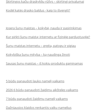
Skirtingos kačių draskyklių rūšys – skirtingi privalumai
Kodėl katės drasko baldus - kaip to išvengti?
Josera šunų maistas – kokybė, nauda ir pasirinkimas
Kur pirkti šunų maistą: internetu ar fizinėje parduotuvėje?
Šunų maistas internetu – greita, patogu ir pigiau
Kokybiška šunų mityba – ką naudinga žinoti
Sausas šunų maistas – iš kokių produktų gaminamas
5 būdų panaudoti lauko namelį vaikams
2026 6 būdų panaudoti žaidimų aikšteles vaikams
7 būdų panaudoti žaidimų namelį vaikams
Dažniausios klaidos renkantis vaikų namelius