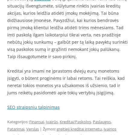
situacijų išvengtumėte, siūlytume rinktis įvairias kreditų
akcijas, kurios leidžia atidėti įmokų mokėjimą. Tai būna
didžiausiose įmonėse. Pavyzdžiui, kai kurios bendrovės
pirmą įmoką klientui leidžia atidėti trims mėnesiams. Tad
imti paskolą ilgam laikotarpiui tikrai verta, nes pradžioje
nebūtų jokių sunkumų – galbūt per tą laiką pavyktų surinkti
visą paskolos sumą ir grąžinti nemokant jokių palūkanų.
Taip išsaugotumėte ir savo pirkinį.
Kreditai yra imami ne įprastoms dviejų eurų monetoms
įsigyti, o būtent proginėms ir labai retoms. Tai reiškia, kad
neretai tokios monetos yra užsakomos iš užsienio, tad ir
jums reikėtų pasidomėti apie tokių vertybių įsigijimą.
SEO straipsniu talpinimas
Kategorijos:
Finansai
,
Įvairūs
,
Kreditai/Paskolos
,
Paslaugos
,
Patarimai
,
Verslas
| Žymos:
greitieji kreditai internetu
,
ivairios