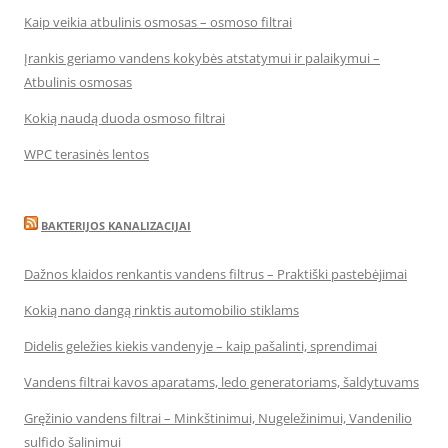
Kaip veikia atbulinis osmosas – osmoso filtrai
Įrankis geriamo vandens kokybės atstatymui ir palaikymui –
Atbulinis osmosas
Kokią naudą duoda osmoso filtrai
WPC terasinės lentos
BAKTERIJOS KANALIZACIJAI
Dažnos klaidos renkantis vandens filtrus – Praktiški pastebėjimai
Kokią nano dangą rinktis automobilio stiklams
Didelis geležies kiekis vandenyje – kaip pašalinti, sprendimai
Vandens filtrai kavos aparatams, ledo generatoriams, šaldytuvams
Gręžinio vandens filtrai – Minkštinimui, Nugeležinimui, Vandenilio
sulfido šalinimui