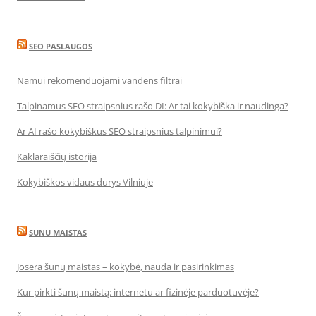
SEO PASLAUGOS
Namui rekomenduojami vandens filtrai
Talpinamus SEO straipsnius rašo DI: Ar tai kokybiška ir naudinga?
Ar AI rašo kokybiškus SEO straipsnius talpinimui?
Kaklaraiščių istorija
Kokybiškos vidaus durys Vilniuje
SUNU MAISTAS
Josera šunų maistas – kokybė, nauda ir pasirinkimas
Kur pirkti šunų maistą: internetu ar fizinėje parduotuvėje?