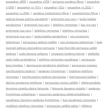
aquaphor s800
|
aquaphor s550
|
geriamo vandens filtrai
|
aquaphor
s1000
|
aquaphor ro 101s
|
aquaphor 102s
|
aquaphor ro 202s
|
aquaphor ro 206s
|
vandens minkstinimo filtrai
|
nugeležinimo filtrai
|
pelesio kvapa galima panaikinti
|
priemone nuo voru
|
lauko kubilai
pardavimui
|
priemonė nuo vorų
|
telefonų remontas
|
kas yra seo
|
priemone nuo voru
|
telefonų remontas
|
telefonų remontas
|
priemonė nuo vorų
|
lauko kubilai pardavimui
|
seo straipsniu
talpinimas
|
geriausias pelėsio valiklis
|
seo straipsniu talpinimas
|
kaip
isvengti pelesio atsiradimo namuose
|
kaip išsirinkti geriausią valiklį
pelėsiui
|
puiki dovana vaikams
|
smagiam žaidimui kieme
|
aikštelės
vaikų laiko praleidimui
|
telefonų remontas naudingas
|
geriausias
kaciu kraikas
|
dazniausiai gendantys telefonai
|
geriausias maistas
sterilizuotoms katėms
|
padangų žymėjimas
|
mobiliųjų telefonų
remontas
|
sterilizuotoms katėms geriausias
|
kiek kainuoja kubilai
|
dažnai gendantys telefonai
|
geriausias vonios valiklis
|
elektromobiliu
ikrovimo stoteliu pletra lietuvoje
|
lietuvoje daugeja stoteliu
|
padangų
žymėjimas reikalingas
|
vasarinės padangos elektromobiliams
|
naudingas žieminių padangų žymėjimas
|
kuo naudingas remontas
|
mobiliųjų telefonų remontas
|
geriausias valiklis peliui
|
efektyvi