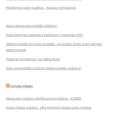
Plastikiniai lauko tualetai – Nauda ir privalumai
Nano danga automobilio stiklams
Kada žieminės padangos keičiamos į vasarines 2025
Elektromobilių įkrovimo stotelės - ką svarbu žinoti prieš įsigyjant
elektromobilį
Padangų žymėjimas - ką reikia žinoti
Kaip automobilio turbinos didina variklių našumą?
GYVUNU PREKES
Geriausias maistas sterilizuotoms katėms - JOSERA
Josera Classic katėms - Ulta premium klasės kačių maistas