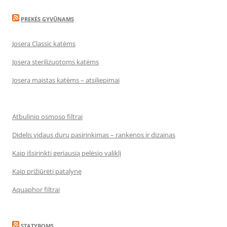
PREKĖS GYVŪNAMS
Josera Classic katėms
Josera sterilizuotoms katėms
Josera maistas katėms – atsiliepimai
Atbulinio osmoso filtrai
Didelis vidaus durų pasirinkimas – rankenos ir dizainas
Kaip išsirinkti geriausią pelėsio valiklį
Kaip prižiūrėti patalynę
Aquaphor filtrai
STATYBOMS