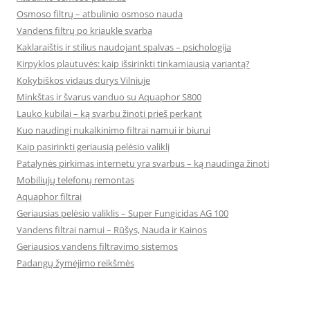
Osmoso filtrų – atbulinio osmoso nauda
Vandens filtrų po kriaukle svarba
Kaklaraištis ir stilius naudojant spalvas – psichologija
Kirpyklos plautuvės: kaip išsirinkti tinkamiausią variantą?
Kokybiškos vidaus durys Vilniuje
Minkštas ir švarus vanduo su Aquaphor S800
Lauko kubilai – ką svarbu žinoti prieš perkant
Kuo naudingi nukalkinimo filtrai namui ir biurui
Kaip pasirinkti geriausią pelėsio valiklį
Patalynės pirkimas internetu yra svarbus – ką naudinga žinoti
Mobiliųjų telefonų remontas
Aquaphor filtrai
Geriausias pelėsio valiklis – Super Fungicidas AG 100
Vandens filtrai namui – Rūšys, Nauda ir Kainos
Geriausios vandens filtravimo sistemos
Padangų žymėjimo reikšmės