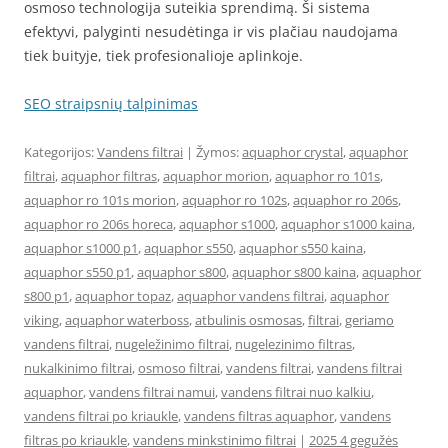
osmoso technologija suteikia sprendimą. Ši sistema
efektyvi, palyginti nesudėtinga ir vis plačiau naudojama
tiek buityje, tiek profesionalioje aplinkoje.
SEO straipsnių talpinimas
Kategorijos:
Vandens filtrai
| Žymos:
aquaphor crystal
,
aquaphor
filtrai
,
aquaphor filtras
,
aquaphor morion
,
aquaphor ro 101s
,
aquaphor ro 101s morion
,
aquaphor ro 102s
,
aquaphor ro 206s
,
aquaphor ro 206s horeca
,
aquaphor s1000
,
aquaphor s1000 kaina
,
aquaphor s1000 p1
,
aquaphor s550
,
aquaphor s550 kaina
,
aquaphor s550 p1
,
aquaphor s800
,
aquaphor s800 kaina
,
aquaphor
s800 p1
,
aquaphor topaz
,
aquaphor vandens filtrai
,
aquaphor
viking
,
aquaphor waterboss
,
atbulinis osmosas
,
filtrai
,
geriamo
vandens filtrai
,
nugeležinimo filtrai
,
nugelezinimo filtras
,
nukalkinimo filtrai
,
osmoso filtrai
,
vandens filtrai
,
vandens filtrai
aquaphor
,
vandens filtrai namui
,
vandens filtrai nuo kalkiu
,
vandens filtrai po kriaukle
,
vandens filtras aquaphor
,
vandens
filtras po kriaukle
,
vandens minkstinimo filtrai
|
2025 4 gegužės