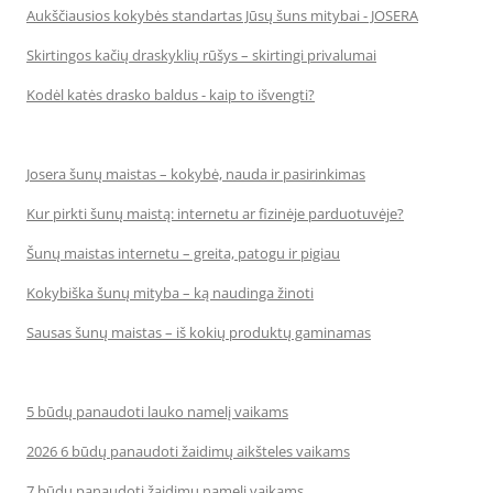
Aukščiausios kokybės standartas Jūsų šuns mitybai - JOSERA
Skirtingos kačių draskyklių rūšys – skirtingi privalumai
Kodėl katės drasko baldus - kaip to išvengti?
Josera šunų maistas – kokybė, nauda ir pasirinkimas
Kur pirkti šunų maistą: internetu ar fizinėje parduotuvėje?
Šunų maistas internetu – greita, patogu ir pigiau
Kokybiška šunų mityba – ką naudinga žinoti
Sausas šunų maistas – iš kokių produktų gaminamas
5 būdų panaudoti lauko namelį vaikams
2026 6 būdų panaudoti žaidimų aikšteles vaikams
7 būdų panaudoti žaidimų namelį vaikams