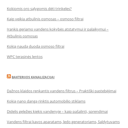
Kokiomis oro sąlygomis dėti trinkeles?
Kaip veikia atbulinis osmosas – osmoso filtrai
Įrankis geriamo vandens kokybės atstatymui ir palaikymui –
Atbulinis osmosas
Kokią naudą duoda osmoso filtrai
WPC terasinės lentos
BAKTERIJOS KANALIZACIJAI
Dažnos klaidos renkantis vandens filtrus – Praktiški pastebėjimai
Kokią nano dangą rinktis automobilio stiklams
Didelis geležies kiekis vandenyje – kaip pašalinti, sprendimai
Vandens filtrai kavos aparatams, ledo generatoriams, šaldytuvams