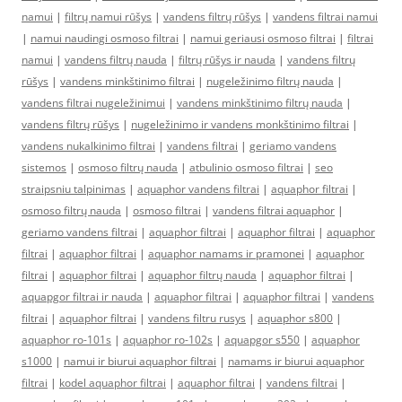
namui
|
filtrų namui rūšys
|
vandens filtrų rūšys
|
vandens filtrai namui
|
namui naudingi osmoso filtrai
|
namui geriausi osmoso filtrai
|
filtrai
namui
|
vandens filtrų nauda
|
filtrų rūšys ir nauda
|
vandens filtrų
rūšys
|
vandens minkštinimo filtrai
|
nugeležinimo filtrų nauda
|
vandens filtrai nugeležinimui
|
vandens minkštinimo filtrų nauda
|
vandens filtrų rūšys
|
nugeležinimo ir vandens monkštinimo filtrai
|
vandens nukalkinimo filtrai
|
vandens filtrai
|
geriamo vandens
sistemos
|
osmoso filtrų nauda
|
atbulinio osmoso filtrai
|
seo
straipsniu talpinimas
|
aquaphor vandens filtrai
|
aquaphor filtrai
|
osmoso filtrų nauda
|
osmoso filtrai
|
vandens filtrai aquaphor
|
geriamo vandens filtrai
|
aquaphor filtrai
|
aquaphor filtrai
|
aquaphor
filtrai
|
aquaphor filtrai
|
aquaphor namams ir pramonei
|
aquaphor
filtrai
|
aquaphor filtrai
|
aquaphor filtrų nauda
|
aquaphor filtrai
|
aquapgor filtrai ir nauda
|
aquaphor filtrai
|
aquaphor filtrai
|
vandens
filtrai
|
aquaphor filtrai
|
vandens filtru rusys
|
aquaphor s800
|
aquaphor ro-101s
|
aquaphor ro-102s
|
aquapgor s550
|
aquaphor
s1000
|
namui ir biurui aquaphor filtrai
|
namams ir biurui aquaphor
filtrai
|
kodel aquaphor filtrai
|
aquaphor filtrai
|
vandens filtrai
|