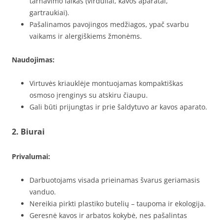
tarnavimo laikas (virduliai, kavos aparatai,
gartraukiai).
Pašalinamos pavojingos medžiagos, ypač svarbu
vaikams ir alergiškiems žmonėms.
Naudojimas:
Virtuvės kriauklėje montuojamas kompaktiškas
osmoso įrenginys su atskiru čiaupu.
Gali būti prijungtas ir prie šaldytuvo ar kavos aparato.
2. Biurai
Privalumai:
Darbuotojams visada prieinamas švarus geriamasis
vanduo.
Nereikia pirkti plastiko butelių – taupoma ir ekologija.
Geresnė kavos ir arbatos kokybė, nes pašalintas