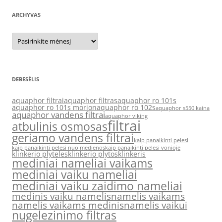
ARCHYVAS
Archyvas
DEBESĖLIS
aquaphor filtrai
aquaphor filtras
aquaphor ro 101s
aquaphor ro 101s morion
aquaphor ro 102s
aquaphor s550 kaina
aquaphor vandens filtrai
aquaphor viking
filtrai
atbulinis osmosas
geriamo vandens filtrai
kaip panaikinti pelesi
kaip panaikinti pelesi nuo medienos
kaip panaikinti pelesi vonioje
klinkerio plyteles
klinkerio plytos
klinkeris
mediniai nameliai vaikams
mediniai vaiku nameliai
mediniai vaiku zaidimo nameliai
medinis vaiku namelis
namelis vaikams
namelis vaikams medinis
namelis vaikui
nugelezinimo filtras