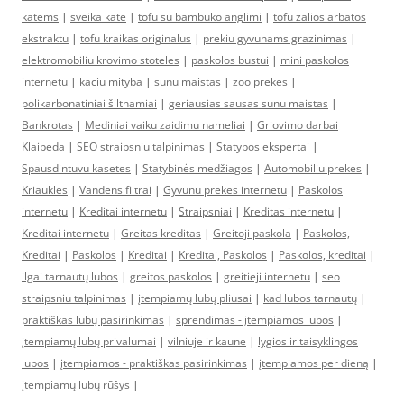
katems
|
sveika kate
|
tofu su bambuko anglimi
|
tofu zalios arbatos
ekstraktu
|
tofu kraikas originalus
|
prekiu gyvunams grazinimas
|
elektromobiliu krovimo stoteles
|
paskolos bustui
|
mini paskolos
internetu
|
kaciu mityba
|
sunu maistas
|
zoo prekes
|
polikarbonatiniai šiltnamiai
|
geriausias sausas sunu maistas
|
Bankrotas
|
Mediniai vaiku zaidimu nameliai
|
Griovimo darbai
Klaipeda
|
SEO straipsniu talpinimas
|
Statybos ekspertai
|
Spausdintuvu kasetes
|
Statybinės medžiagos
|
Automobiliu prekes
|
Kriaukles
|
Vandens filtrai
|
Gyvunu prekes internetu
|
Paskolos
internetu
|
Kreditai internetu
|
Straipsniai
|
Kreditas internetu
|
Kreditai internetu
|
Greitas kreditas
|
Greitoji paskola
|
Paskolos,
Kreditai
|
Paskolos
|
Kreditai
|
Kreditai, Paskolos
|
Paskolos, kreditai
|
ilgai tarnautų lubos
|
greitos paskolos
|
greitieji internetu
|
seo
straipsniu talpinimas
|
įtempiamų lubų pliusai
|
kad lubos tarnautų
|
praktiškas lubų pasirinkimas
|
sprendimas - įtempiamos lubos
|
įtempiamų lubų privalumai
|
vilniuje ir kaune
|
lygios ir taisyklingos
lubos
|
įtempiamos - praktiškas pasirinkimas
|
įtempiamos per dieną
|
įtempiamų lubų rūšys
|