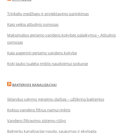
Trinkelių medžiagų ir projektavimo parinkimas
Kaip veikia atbulinis osmosas
Maksimalios geriamo vandens kokybės palaikymui – Atbulinis
osmosas
Kaip pagerinti geriamo vandens kokybę
Kokį lauko tualetą rinktis naudojimui soduose
BAKTERIJOS KANALIZACIJAI
Sklandus valymo įrenginių darbas – užtikrina bakterijos
Kokius vandens filtrus namui rinktis
Vandens filtravimo sistemų rūšys
Bakterijų kanalizacijai nauda, saugumas ir ekologija