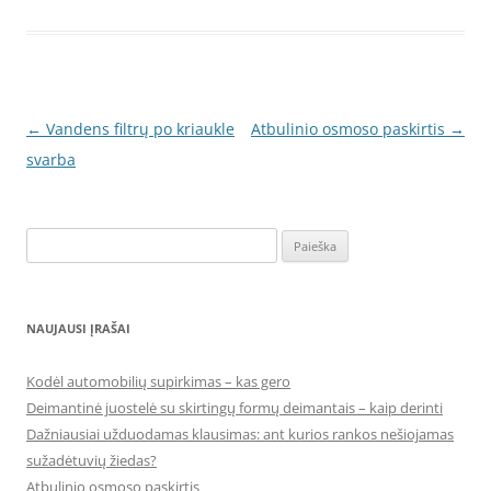
Įrašo
←
Vandens filtrų po kriaukle
Atbulinio osmoso paskirtis
→
navigacija
svarba
Ieškoti:
NAUJAUSI ĮRAŠAI
Kodėl automobilių supirkimas – kas gero
Deimantinė juostelė su skirtingų formų deimantais – kaip derinti
Dažniausiai užduodamas klausimas: ant kurios rankos nešiojamas
sužadėtuvių žiedas?
Atbulinio osmoso paskirtis