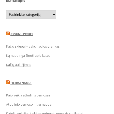
KATEGORIJOS
Kategorijos
GYVUNU PREKES
Kačių skiepai – vakcinacijos grafikas
Ką naudinga žinoti apie kates
Kačių auklėjimas
FILTRAI NAMUI
Kaip veikia atbulinis osmosas
Atbulinio osmoso filtrų nauda
Didelio geležies kiekio vandenyje poveikis sveikatai