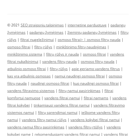
© 2021
SEO straipsniu talpinimas
|
internetine parduotuve
|
padangų
žymėjimas
|
padangų žymėjimas
|
žieminių padangų žymėjimas
|
filtrų
rūšys
|
filtrai nugeležinimui
|
osmoso filtrai> |
osmoso filtrų nauda
|
osmoso filtrai
|
filtrų rūšys
|
minkštinimo filtrų naudojimas
|
minkštinimo sistema
|
filtrų rūšys ir nauda
|
osmoso filtrai
|
vandens
filtrai nukalkinimui
|
vandens filtrų nauda
|
osmoso filtrų nauda
|
atbulinio osmoso filtrai
|
filtrų rūšys
|
apie geriamo vandens filtrus
|
kas yra atbulinis osmosas
|
namui naudingi osmoso filtrai
|
osmoso
filtrų nauda
|
naudingi osmoso filtrai
|
kuo naudingi osmoso filtrai
|
vandens filtravimo sistemos
|
filtrų namui pasirinkimas
|
filtrai
komfortui namuose
|
vandens filtrai namui
|
filtrai namams
|
vandens
filtrai kokybei
|
tinkamiausi vandens filtrai namui
|
vandens filtravimo
sistemos namui
|
filtrų sprendimai namui
|
ieškome vandens filtrų
namui
|
vandens filtrų namui rūšys
|
vandens kokybei filtrai namui
|
vandens namui filtrų pasirinkimas
|
vandens filtrų rtūšys
|
vandens
kokybei name
|
rekomenduojami vandens filtrai namui
|
vandens filtrai