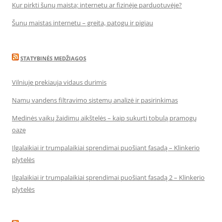
Kur pirkti šunų maistą: internetu ar fizinėje parduotuvėje?
Šunų maistas internetu – greita, patogu ir pigiau
STATYBINĖS MEDŽIAGOS
Vilniuje prekiauja vidaus durimis
Namų vandens filtravimo sistemų analizė ir pasirinkimas
Medinės vaikų žaidimų aikštelės – kaip sukurti tobulą pramogų
oazę
Ilgalaikiai ir trumpalaikiai sprendimai puošiant fasadą – Klinkerio
plytelės
Ilgalaikiai ir trumpalaikiai sprendimai puošiant fasadą 2 – Klinkerio
plytelės