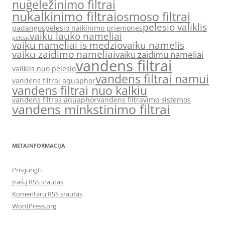
nugeležinimo filtrai
nukalkinimo filtrai
osmoso filtrai
pelesio valiklis
padangos
pelesio naikinimo priemones
vaiku lauko nameliai
pelesis
vaiku nameliai is medzio
vaiku namelis
vaiku zaidimo nameliai
vaiku zaidimu nameliai
vandens filtrai
valiklis nuo pelesio
vandens filtrai namui
vandens filtrai aquaphor
vandens filtrai nuo kalkiu
vandens filtras aquaphor
vandens filtravimo sistemos
vandens minkstinimo filtrai
METAINFORMACIJA
Prisijungti
Įrašų RSS srautas
Komentarų RSS srautas
WordPress.org