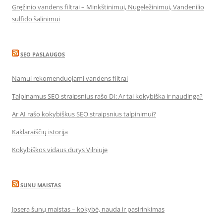
Gręžinio vandens filtrai – Minkštinimui, Nugeležinimui, Vandenilio
sulfido šalinimui
SEO PASLAUGOS
Namui rekomenduojami vandens filtrai
Talpinamus SEO straipsnius rašo DI: Ar tai kokybiška ir naudinga?
Ar AI rašo kokybiškus SEO straipsnius talpinimui?
Kaklaraiščių istorija
Kokybiškos vidaus durys Vilniuje
SUNU MAISTAS
Josera šunų maistas – kokybė, nauda ir pasirinkimas