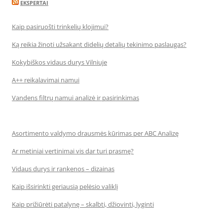
EKSPERTAI
Kaip pasiruošti trinkelių klojimui?
Ką reikia žinoti užsakant didelių detalių tekinimo paslaugas?
Kokybiškos vidaus durys Vilniuje
A++ reikalavimai namui
Vandens filtrų namui analizė ir pasirinkimas
Asortimento valdymo drausmės kūrimas per ABC Analizę
Ar metiniai vertinimai vis dar turi prasmę?
Vidaus durys ir rankenos – dizainas
Kaip išsirinkti geriausią pelėsio valiklį
Kaip prižiūrėti patalynę – skalbti, džiovinti, lyginti