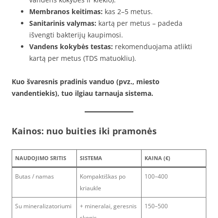
Membranos keitimas:
kas 2–5 metus.
Sanitarinis valymas:
kartą per metus – padeda
išvengti bakterijų kaupimosi.
Vandens kokybės testas:
rekomenduojama atlikti
kartą per metus (TDS matuokliu).
Kuo švaresnis pradinis vanduo (pvz., miesto
vandentiekis), tuo ilgiau tarnauja sistema.
Kainos: nuo buities iki pramonės
NAUDOJIMO SRITIS
SISTEMA
KAINA (€)
Butas / namas
Kompaktiškas po
100–400
kriaukle
Su mineralizatoriumi
+ mineralai, geresnis
150–500
skonis