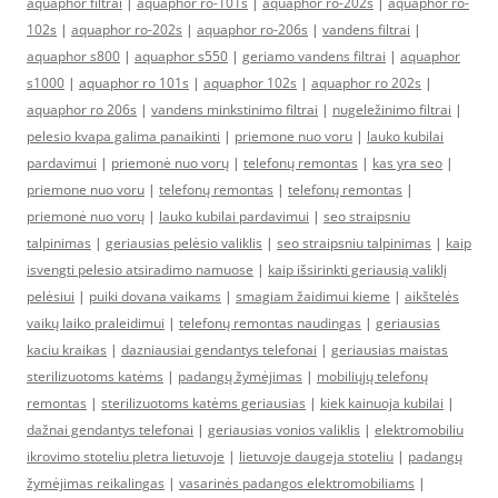
aquaphor filtrai
|
aquaphor ro-101s
|
aquaphor ro-202s
|
aquaphor ro-
102s
|
aquaphor ro-202s
|
aquaphor ro-206s
|
vandens filtrai
|
aquaphor s800
|
aquaphor s550
|
geriamo vandens filtrai
|
aquaphor
s1000
|
aquaphor ro 101s
|
aquaphor 102s
|
aquaphor ro 202s
|
aquaphor ro 206s
|
vandens minkstinimo filtrai
|
nugeležinimo filtrai
|
pelesio kvapa galima panaikinti
|
priemone nuo voru
|
lauko kubilai
pardavimui
|
priemonė nuo vorų
|
telefonų remontas
|
kas yra seo
|
priemone nuo voru
|
telefonų remontas
|
telefonų remontas
|
priemonė nuo vorų
|
lauko kubilai pardavimui
|
seo straipsniu
talpinimas
|
geriausias pelėsio valiklis
|
seo straipsniu talpinimas
|
kaip
isvengti pelesio atsiradimo namuose
|
kaip išsirinkti geriausią valiklį
pelėsiui
|
puiki dovana vaikams
|
smagiam žaidimui kieme
|
aikštelės
vaikų laiko praleidimui
|
telefonų remontas naudingas
|
geriausias
kaciu kraikas
|
dazniausiai gendantys telefonai
|
geriausias maistas
sterilizuotoms katėms
|
padangų žymėjimas
|
mobiliųjų telefonų
remontas
|
sterilizuotoms katėms geriausias
|
kiek kainuoja kubilai
|
dažnai gendantys telefonai
|
geriausias vonios valiklis
|
elektromobiliu
ikrovimo stoteliu pletra lietuvoje
|
lietuvoje daugeja stoteliu
|
padangų
žymėjimas reikalingas
|
vasarinės padangos elektromobiliams
|