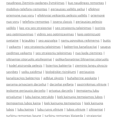
naudingas žieminių padangų žymėjimas
|
kuo naudingas remontas
|
mobiliųjų telefonų remontas
|
geriausias valiklis peliui
|
efektyvi
priemone nuo voru
|
efektyviai veikiantis pelėsio valiklis
|
priemonė
nuo vorų
|
telefonų remontas
|
josera classic
|
geriausias pelesio
valiklis
|
kas yra seo straipsniai
|
seo straipsniu talpinimas
|
isorinis
seo optimizavimas
|
vidinis seo optimizavimas
|
kaip optimizuoti
svetaine
|
kriaukles
|
seo apzvalga
|
namu apyvokos reikmenys
|
buitis
|
vaikams
|
seo straipsniu talpinimas
|
bakterijos kanalizacijai
|
saugus
zaidimas vaikams
|
seo straipsniu talpinimas
|
nuo kada ziemines
|
siltnamiai stipruolis atsiliepimai
|
polikarbonatiniai šiltnamiai stipruolis
|
kodel atsiranda pelesis
|
listerijos bakterija
|
zieminio langu skyscio
savybes
|
vaiku zaidimui
|
bioloģiskie risinājumi
|
geriausios
kanalizacijos bakterijos
|
adblue skystis
|
buhalterine apskaita
|
parama privaciam darzeliui
|
darzeliai gelbeja
|
pasirinkimas vilniuje
|
ieskome geriausio darzelio
|
privatus darzelis
|
itempiamu lubu
privalumai
|
lubu kaina netrukdo
|
kiek kainuoja itempiamos lubos
|
itempiamos lubos kaina
|
kiek kainuoja itempiamos
|
kiek kainuoja
lubos
|
lubu kainos
|
lubu rusys vilniuje
|
lubos vilniuje
|
siltnamiai
|
turbinu remontas kaune
|
turbinu remontas klaipeda
|
straipsniai