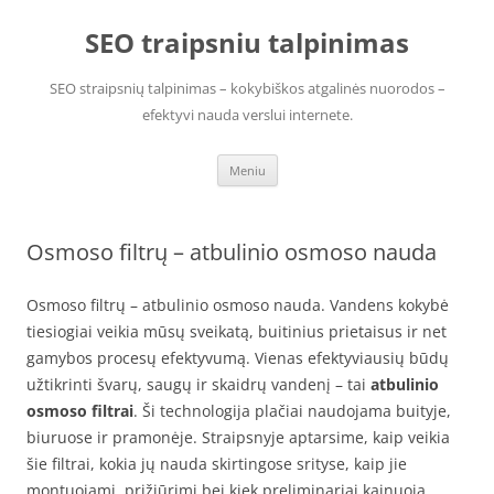
Pereiti
prie
SEO traipsniu talpinimas
turinio
SEO straipsnių talpinimas – kokybiškos atgalinės nuorodos –
efektyvi nauda verslui internete.
Meniu
Osmoso filtrų – atbulinio osmoso nauda
Osmoso filtrų – atbulinio osmoso nauda. Vandens kokybė
tiesiogiai veikia mūsų sveikatą, buitinius prietaisus ir net
gamybos procesų efektyvumą. Vienas efektyviausių būdų
užtikrinti švarų, saugų ir skaidrų vandenį – tai
atbulinio
osmoso filtrai
. Ši technologija plačiai naudojama buityje,
biuruose ir pramonėje. Straipsnyje aptarsime, kaip veikia
šie filtrai, kokia jų nauda skirtingose srityse, kaip jie
montuojami, prižiūrimi bei kiek preliminariai kainuoja.