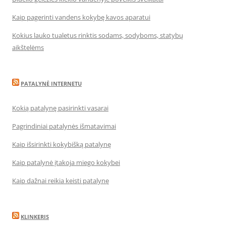
Kaip pagerinti vandens kokybę kavos aparatui
Kokius lauko tualetus rinktis sodams, sodyboms, statybų
aikštelėms
PATALYNĖ INTERNETU
Kokią patalynę pasirinkti vasarai
Pagrindiniai patalynės išmatavimai
Kaip išsirinkti kokybišką patalynę
Kaip patalynė įtakoja miego kokybei
Kaip dažnai reikia keisti patalynę
KLINKERIS