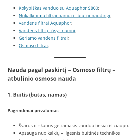
Kokybiškas vanduo su Aquaphor S800
;
Nukalkinimo filtrai namui ir biurui naudingi
;
Vandens filtrai Aquaphor
;
Vandens filtrų rūšys namui
;
Geriamo vandens filtrai
;
Osmoso filtrai
;
Nauda pagal paskirtį – Osmoso filtrų –
atbulinio osmoso nauda
1. Buitis (butas, namas)
Pagrindiniai privalumai:
Švarus ir skanus geriamasis vanduo tiesiai iš čiaupo.
Apsauga nuo kalkių – ilgesnis buitinės technikos