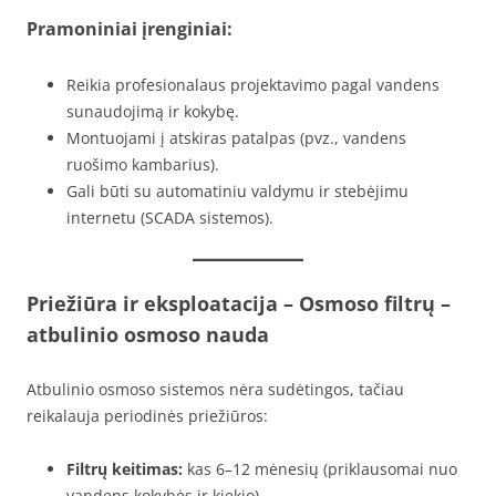
Pramoniniai įrenginiai:
Reikia profesionalaus projektavimo pagal vandens
sunaudojimą ir kokybę.
Montuojami į atskiras patalpas (pvz., vandens
ruošimo kambarius).
Gali būti su automatiniu valdymu ir stebėjimu
internetu (SCADA sistemos).
Priežiūra ir eksploatacija – Osmoso filtrų –
atbulinio osmoso nauda
Atbulinio osmoso sistemos nėra sudėtingos, tačiau
reikalauja periodinės priežiūros:
Filtrų keitimas:
kas 6–12 mėnesių (priklausomai nuo
vandens kokybės ir kiekio).