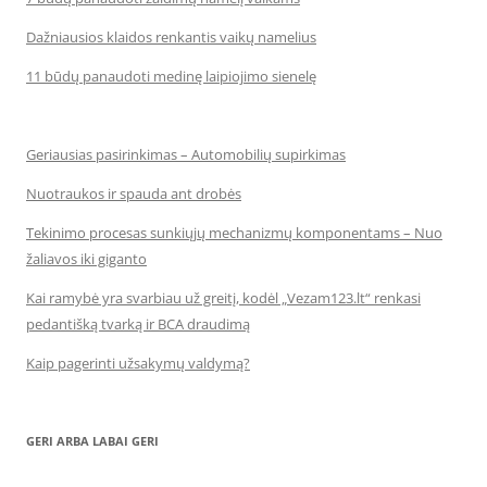
Dažniausios klaidos renkantis vaikų namelius
11 būdų panaudoti medinę laipiojimo sienelę
Geriausias pasirinkimas – Automobilių supirkimas
Nuotraukos ir spauda ant drobės
Tekinimo procesas sunkiųjų mechanizmų komponentams – Nuo
žaliavos iki giganto
Kai ramybė yra svarbiau už greitį, kodėl „Vezam123.lt“ renkasi
pedantišką tvarką ir BCA draudimą
Kaip pagerinti užsakymų valdymą?
GERI ARBA LABAI GERI