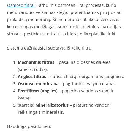
Osmoso filtrai
– atbulinis osmosas – tai procesas, kurio
metu vanduo, veikiamas slėgio, praleidžiamas pro pusiau
pralaidžią membraną. Ši membrana sulaiko beveik visas
kenksmingas medžiagas: sunkiuosius metalus, bakterijas,
virusus, pesticidus, nitratus, chlorą, mikroplastiką ir kt.
Sistema dažniausiai sudaryta iš kelių filtrų:
Mechaninis filtras
– pašalina didesnes daleles
(smėlis, rūdys).
Anglies filtras
– suriša chlorą ir organinius junginius.
Osmoso membrana
– pagrindinis valymo etapas.
Postfiltras (anglies)
– pagerina vandens skonį ir
kvapą.
(Kartais)
Mineralizatorius
– praturtina vandenį
reikalingais mineralais.
Naudinga pasidomėti: