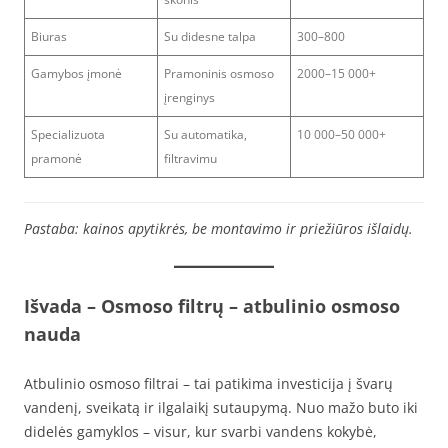
Biuras
Su didesne talpa
300–800
Gamybos įmonė
Pramoninis osmoso
2000–15 000+
įrenginys
Specializuota
Su automatika,
10 000–50 000+
pramonė
filtravimu
Pastaba: kainos apytikrės, be montavimo ir priežiūros išlaidų.
Išvada – Osmoso filtrų – atbulinio osmoso
nauda
Atbulinio osmoso filtrai – tai patikima investicija į švarų
vandenį, sveikatą ir ilgalaikį sutaupymą. Nuo mažo buto iki
didelės gamyklos – visur, kur svarbi vandens kokybė,