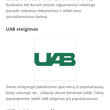
Ruošiantis bet kuriam įmonės registravimui reikalinga
paruošti reikiamus dokumentus ir atlikti visus
paruošiamuosius darbus.
UAB steigimas
Šiame straipsnyje pakalbėsime apie vieną iš populiariausių
būdų Lietuvoje, tai – uždaroji akcinė bendrovė (UAB). Toliau
papasakosime, kodėl UAB steigimas yra populiariausias.