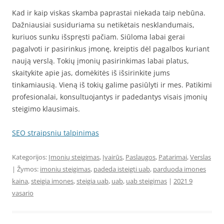
Kad ir kaip viskas skamba paprastai niekada taip nebūna.
Dažniausiai susiduriama su netikėtais nesklandumais,
kuriuos sunku išspręsti pačiam. Siūloma labai gerai
pagalvoti ir pasirinkus įmonę, kreiptis dėl pagalbos kuriant
naują verslą. Tokių įmonių pasirinkimas labai platus,
skaitykite apie jas, domėkitės iš išsirinkite jums
tinkamiausią. Vieną iš tokių galime pasiūlyti ir mes. Patikimi
profesionalai, konsultuojantys ir padedantys visais įmonių
steigimo klausimais.
SEO straipsniu talpinimas
Kategorijos:
Įmonių steigimas
,
Įvairūs
,
Paslaugos
,
Patarimai
,
Verslas
| Žymos:
imoniu steigimas
,
padeda isteigti uab
,
parduoda imones
kaina
,
steigia imones
,
steigia uab
,
uab
,
uab steigimas
|
2021 9
vasario