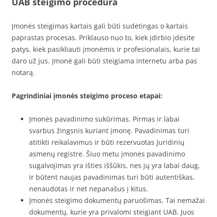
UAB steigimo procedūra
Įmonės steigimas kartais gali būti sudėtingas o kartais
paprastas procesas. Priklauso nuo to, kiek įdirbio įdėsite
patys, kiek pasikliauti įmonėmis ir profesionalais, kurie tai
daro už jus. Įmonė gali būti steigiama internetu arba pas
notarą.
Pagrindiniai įmonės steigimo proceso etapai:
Įmonės pavadinimo sukūrimas. Pirmas ir labai
svarbus žingsnis kuriant įmonę. Pavadinimas turi
atitikti reikalavimus ir būti rezervuotas Juridinių
asmenų registre. Šiuo metu įmonės pavadinimo
sugalvojimas yra išties iššūkis, nes jų yra labai daug,
ir būtent naujas pavadinimas turi būti autentiškas,
nenaudotas ir net nepanašus į kitus.
Įmonės steigimo dokumentų paruošimas. Tai nemažai
dokumentų, kurie yra privalomi steigiant UAB. Juos