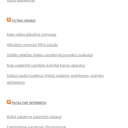
Kačių auklėjimas
FILTRAI NAMUI
Kaip veikia atbulinis osmosas
Atbulinio osmoso filtrų nauda
Didelio geležies kiekio vandenyje poveikis sveikatai
Kaip pagerinti vandens kokybę kavos aparatui
Kokius lauko tualetus rinktis sodams, sodyboms, statybų
aikštelėms
PATALYNĖ INTERNETU
Kokią patalynę pasirinkti vasarai
Pagrindiniai patalynės išmatavimai