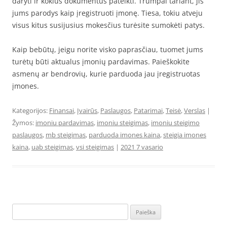
daryti ir kokius dokumentus pateikti. Trumpai tariant, jis
jums parodys kaip įregistruoti įmonę. Tiesa, tokiu atveju
visus kitus susijusius mokesčius turėsite sumokėti patys.
Kaip bebūtų, jeigu norite visko paprasčiau, tuomet jums
turėtų būti aktualus įmonių pardavimas. Paieškokite
asmenų ar bendrovių, kurie parduoda jau įregistruotas
įmones.
Kategorijos:
Finansai
,
Įvairūs
,
Paslaugos
,
Patarimai
,
Teisė
,
Verslas
|
Žymos:
imoniu pardavimas
,
imoniu steigimas
,
imoniu steigimo
paslaugos
,
mb steigimas
,
parduoda imones kaina
,
steigia imones
kaina
,
uab steigimas
,
vsi steigimas
|
2021 7 vasario
Ieškoti: