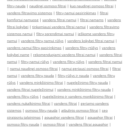
filtrų nauda
|
naudingi osmoso filtrai
|
kuo naudingi osmoso filtrai
|
vandens filtravimo sistemos
|
filtrų namui pasirinkimas
|
filtrai
komfortui namuose
|
vandens filtrai namui
|
filtrai namams
|
vandens
filtrai kokybei
|
tinkamiausi vandens filtrai namui
|
vandens filtravimo
sistemos namui
|
filtrų sprendimai namui
|
ieškome vandens filtrų
namui
|
vandens filtrų namui rūšys
|
vandens kokybei filtrai namui
|
vandens namui filtrų pasirinkimas
|
vandens filtrų rtūšys
|
vandens
kokybei name
|
rekomenduojami vandens filtrai namui
|
vandens filtrai
namui
|
filtrų namui rūšys
|
vandens filtrų rūšys
|
vandens filtrai namui
|
namui naudingi osmoso filtrai
|
namui geriausi osmoso filtrai
|
filtrai
namui
|
vandens filtrų nauda
|
filtrų rūšys ir nauda
|
vandens filtrų
rūšys
|
vandens minkštinimo filtrai
|
nugeležinimo filtrų nauda
|
vandens filtrai nugeležinimui
|
vandens minkštinimo filtrų nauda
|
vandens filtrų rūšys
|
nugeležinimo ir vandens monkštinimo filtrai
|
vandens nukalkinimo filtrai
|
vandens filtrai
|
geriamo vandens
sistemos
|
osmoso filtrų nauda
|
atbulinio osmoso filtrai
|
seo
straipsniu talpinimas
|
aquaphor vandens filtrai
|
aquaphor filtrai
|
osmoso filtrų nauda
|
osmoso filtrai
|
vandens filtrai aquaphor
|