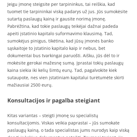
Jeigu įmonę steigsite per tarpininkus, tai reiškia, kad
tuomet tie tarpininkai viską padarys už jus. Jūs sumokėsite
sutartą paslaugų kainą ir gausite norimą įmonę.
Pabrėžtina, kad tokie paslaugų teikėjai dažnai padeda
apeiti įstatinio kapitalo suformavimo klausimą. Tad,
sumokėjus pinigus, tikėtina, kad jūsų įmonės banko
sąskaitoje to įstatinio kapitalo kaip ir nebus, bet
dokumentai bus tvarkingai paruošti. Aišku, jūs dėl to ir
mokėsite gerokai mažesnę sumą. Įprastai tokių paslaugų
kaina siekia iki kelių šimtų eurų. Tad, pagalvokite kiek
sutaupote, nes vien įstatiniam kapitalui turėtumėte skirti
mažiausiai 2500 eurų.
Konsultacijos ir pagalba steigiant
Kitas variantas – steigti įmonę su specialistų
konsultacijomis. Viskas veikia paprastai – jūs sumokate
paslaugų kainą, o tada specialistas jums nurodys kaip viską