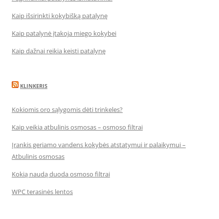
Kaip išsirinkti kokybišką patalynę
Kaip patalynė įtakoja miego kokybei
Kaip dažnai reikia keisti patalynę
KLINKERIS
Kokiomis oro sąlygomis dėti trinkeles?
Kaip veikia atbulinis osmosas – osmoso filtrai
Įrankis geriamo vandens kokybės atstatymui ir palaikymui –
Atbulinis osmosas
Kokią naudą duoda osmoso filtrai
WPC terasinės lentos