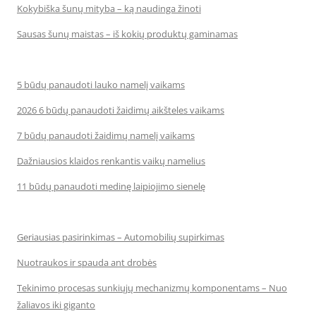
Kokybiška šunų mityba – ką naudinga žinoti
Sausas šunų maistas – iš kokių produktų gaminamas
5 būdų panaudoti lauko namelį vaikams
2026 6 būdų panaudoti žaidimų aikšteles vaikams
7 būdų panaudoti žaidimų namelį vaikams
Dažniausios klaidos renkantis vaikų namelius
11 būdų panaudoti medinę laipiojimo sienelę
Geriausias pasirinkimas – Automobilių supirkimas
Nuotraukos ir spauda ant drobės
Tekinimo procesas sunkiųjų mechanizmų komponentams – Nuo
žaliavos iki giganto