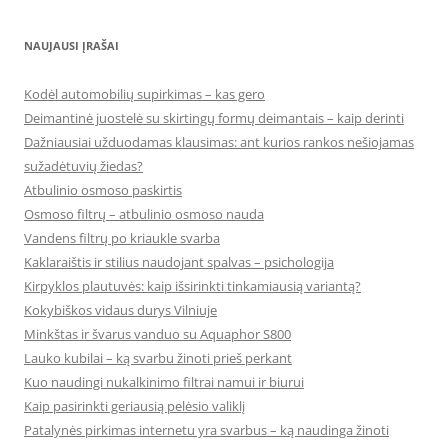
NAUJAUSI ĮRAŠAI
Kodėl automobilių supirkimas – kas gero
Deimantinė juostelė su skirtingų formų deimantais – kaip derinti
Dažniausiai užduodamas klausimas: ant kurios rankos nešiojamas
sužadėtuvių žiedas?
Atbulinio osmoso paskirtis
Osmoso filtrų – atbulinio osmoso nauda
Vandens filtrų po kriaukle svarba
Kaklaraištis ir stilius naudojant spalvas – psichologija
Kirpyklos plautuvės: kaip išsirinkti tinkamiausią variantą?
Kokybiškos vidaus durys Vilniuje
Minkštas ir švarus vanduo su Aquaphor S800
Lauko kubilai – ką svarbu žinoti prieš perkant
Kuo naudingi nukalkinimo filtrai namui ir biurui
Kaip pasirinkti geriausią pelėsio valiklį
Patalynės pirkimas internetu yra svarbus – ką naudinga žinoti