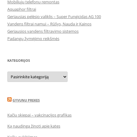
Mobiliųjų telefonų remontas
Aquaphor filtrai
Geriausias pelėsio valiklis – Super Fungicidas AG 100
Vandens filtrai namui – Rūšys, Nauda ir Kainos
Geriausios vandens filtravimo sistemos
Padangų žymėjimo reikšmės
KATEGORIJOS
Kategorijos
GYVUNU PREKES
Kačių skiepai – vakcinacijos grafikas
Ką naudinga žinoti apie kates