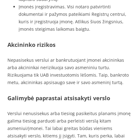
Įmonės įregistravimas. Visi notaro patvirtinti
dokumentai ir pažymos pateikiami Registrų centrui,
kuris ir įregistruoja įmonę. Atlikus šiuos žingsnius,
įmonės steigimas laikomas baigtu.
Akcininko rizikos
Nepasisekus verslui ar bankrutuojant įmonei akcininkas
arba akcininkai nerizikuoja savo asmeniniu turtu.
Rizikuojama tik UAB investuotomis lėšomis. Taip, bankroto
metu, akcininkas apsisaugo save ir savo asmeninį turtą.
Galimybė paprastai atsisakyti verslo
Verslui nenusisekus arba tiesiog pasikeitus planams įmonę
galima tiesiog parduoti arba perleisti verslą kitam
asmeniui/įmonei. Tai labai greitas būdas vieniems
atsisakyti verslo, kitiems jį įsigyti. Tam, kuris perka, labai