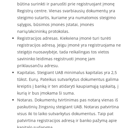
būtina surinkti ir paruošti prie registruojant įmonę
Registrų centre. Vienas svarbiausių dokumentų yra
steigimo sutartis, kuriame yra numatomos steigimo
sąlygos, būsimos įmonės įstatai, įmonės
narių/akcininkų protokolas.
Registracijos adresas. Kiekviena įmonė turi turėti
registracijos adresą. Jeigu įmonė yra registruojama ne
steigėjo nuosavybėje, tada reikalingas tos vietos
savininko leidimas registruoti įmonę jam
priklausančiu adresu.
Kapitalas. Steigiant UAB minimalus kapitalas yra 2,5
tūkst. Eurų. Pateikus sutvarkytus dokumentus galima
kreiptis į banką ir ten atidaryti kaupiamąją sąskaitą, į
kurią ir bus įmokama ši suma.
Notaras. Dokumentų tvirtinimas pas notarą vienas iš
paskutinių žingsnių steigiant UAB. Notaras patvirtina
visus iki to laiko sutvarkytus dokumentus. Taip pat
patvirtina registracijos adresą ir banko pažymą apie
kapitalo sudarymą.