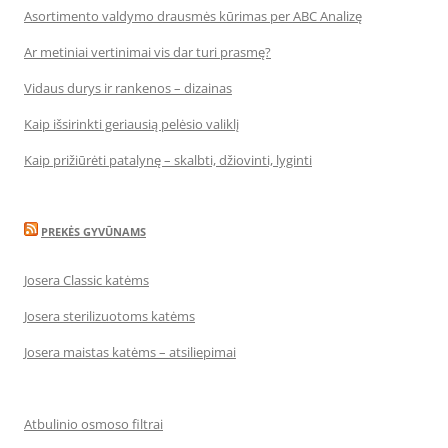
Asortimento valdymo drausmės kūrimas per ABC Analizę
Ar metiniai vertinimai vis dar turi prasmę?
Vidaus durys ir rankenos – dizainas
Kaip išsirinkti geriausią pelėsio valiklį
Kaip prižiūrėti patalynę – skalbti, džiovinti, lyginti
PREKĖS GYVŪNAMS
Josera Classic katėms
Josera sterilizuotoms katėms
Josera maistas katėms – atsiliepimai
Atbulinio osmoso filtrai