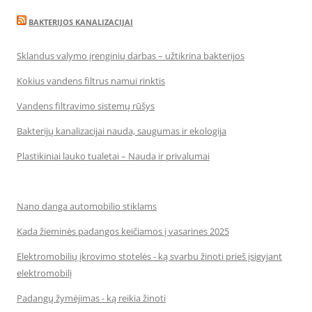
BAKTERIJOS KANALIZACIJAI
Sklandus valymo įrenginių darbas – užtikrina bakterijos
Kokius vandens filtrus namui rinktis
Vandens filtravimo sistemų rūšys
Bakterijų kanalizacijai nauda, saugumas ir ekologija
Plastikiniai lauko tualetai – Nauda ir privalumai
Nano danga automobilio stiklams
Kada žieminės padangos keičiamos į vasarines 2025
Elektromobilių įkrovimo stotelės - ką svarbu žinoti prieš įsigyjant
elektromobilį
Padangų žymėjimas - ką reikia žinoti