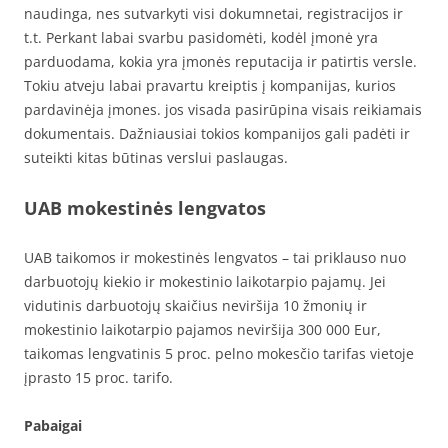
naudinga, nes sutvarkyti visi dokumnetai, registracijos ir
t.t. Perkant labai svarbu pasidomėti, kodėl įmonė yra
parduodama, kokia yra įmonės reputacija ir patirtis versle.
Tokiu atveju labai pravartu kreiptis į kompanijas, kurios
pardavinėja įmones. jos visada pasirūpina visais reikiamais
dokumentais. Dažniausiai tokios kompanijos gali padėti ir
suteikti kitas būtinas verslui paslaugas.
UAB mokestinės lengvatos
UAB taikomos ir mokestinės lengvatos – tai priklauso nuo
darbuotojų kiekio ir mokestinio laikotarpio pajamų. Jei
vidutinis darbuotojų skaičius neviršija 10 žmonių ir
mokestinio laikotarpio pajamos neviršija 300 000 Eur,
taikomas lengvatinis 5 proc. pelno mokesčio tarifas vietoje
įprasto 15 proc. tarifo.
Pabaigai