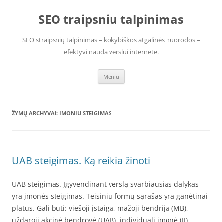
Pereiti
prie
SEO traipsniu talpinimas
turinio
SEO straipsnių talpinimas – kokybiškos atgalinės nuorodos –
efektyvi nauda verslui internete.
Meniu
ŽYMŲ ARCHYVAI:
IMONIU STEIGIMAS
UAB steigimas. Ką reikia žinoti
UAB steigimas. Įgyvendinant verslą svarbiausias dalykas
yra įmonės steigimas. Teisinių formų sąrašas yra ganėtinai
platus. Gali būti: viešoji įstaiga, mažoji bendrija (MB),
uždaroji akcinė bendrovė (UAB), individuali įmonė (IĮ).