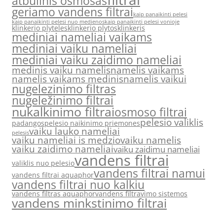
atbulinis osmosas
geriamo vandens filtrai
kaip panaikinti pelesi
kaip panaikinti pelesi nuo medienos
kaip panaikinti pelesi vonioje
klinkerio plyteles
klinkerio plytos
klinkeris
mediniai nameliai vaikams
mediniai vaiku nameliai
mediniai vaiku zaidimo nameliai
medinis vaiku namelis
namelis vaikams
namelis vaikams medinis
namelis vaikui
nugelezinimo filtras
nugeležinimo filtrai
nukalkinimo filtrai
osmoso filtrai
pelesio valiklis
padangos
pelesio naikinimo priemones
vaiku lauko nameliai
pelesis
vaiku nameliai is medzio
vaiku namelis
vaiku zaidimo nameliai
vaiku zaidimu nameliai
vandens filtrai
valiklis nuo pelesio
vandens filtrai namui
vandens filtrai aquaphor
vandens filtrai nuo kalkiu
vandens filtras aquaphor
vandens filtravimo sistemos
vandens minkstinimo filtrai