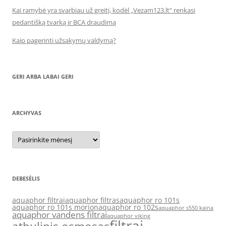
Kai ramybė yra svarbiau už greitį, kodėl „Vezam123.lt“ renkasi
pedantišką tvarką ir BCA draudimą
Kaip pagerinti užsakymų valdymą?
GERI ARBA LABAI GERI
ARCHYVAS
Archyvas
DEBESĖLIS
aquaphor filtrai
aquaphor filtras
aquaphor ro 101s
aquaphor ro 101s morion
aquaphor ro 102s
aquaphor s550 kaina
aquaphor vandens filtrai
aquaphor viking
filtrai