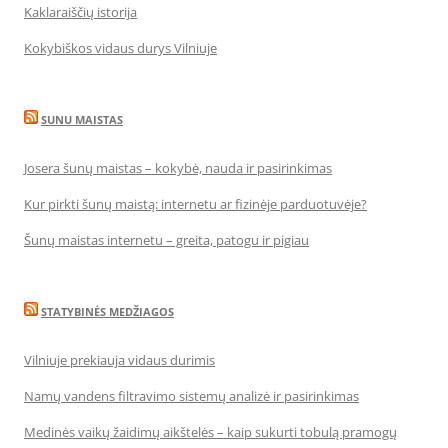
Kaklaraiščių istorija
Kokybiškos vidaus durys Vilniuje
SUNU MAISTAS
Josera šunų maistas – kokybė, nauda ir pasirinkimas
Kur pirkti šunų maistą: internetu ar fizinėje parduotuvėje?
Šunų maistas internetu – greita, patogu ir pigiau
STATYBINĖS MEDŽIAGOS
Vilniuje prekiauja vidaus durimis
Namų vandens filtravimo sistemų analizė ir pasirinkimas
Medinės vaikų žaidimų aikštelės – kaip sukurti tobulą pramogų