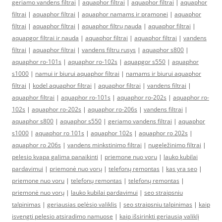
geriamo vandens filtrai
|
aquaphor filtrai
|
aquaphor filtrai
|
aquaphor
filtrai
|
aquaphor filtrai
|
aquaphor namams ir pramonei
|
aquaphor
filtrai
|
aquaphor filtrai
|
aquaphor filtrų nauda
|
aquaphor filtrai
|
aquapgor filtrai ir nauda
|
aquaphor filtrai
|
aquaphor filtrai
|
vandens
filtrai
|
aquaphor filtrai
|
vandens filtru rusys
|
aquaphor s800
|
aquaphor ro-101s
|
aquaphor ro-102s
|
aquapgor s550
|
aquaphor
s1000
|
namui ir biurui aquaphor filtrai
|
namams ir biurui aquaphor
filtrai
|
kodel aquaphor filtrai
|
aquaphor filtrai
|
vandens filtrai
|
aquaphor filtrai
|
aquaphor ro-101s
|
aquaphor ro-202s
|
aquaphor ro-
102s
|
aquaphor ro-202s
|
aquaphor ro-206s
|
vandens filtrai
|
aquaphor s800
|
aquaphor s550
|
geriamo vandens filtrai
|
aquaphor
s1000
|
aquaphor ro 101s
|
aquaphor 102s
|
aquaphor ro 202s
|
aquaphor ro 206s
|
vandens minkstinimo filtrai
|
nugeležinimo filtrai
|
pelesio kvapa galima panaikinti
|
priemone nuo voru
|
lauko kubilai
pardavimui
|
priemonė nuo vorų
|
telefonų remontas
|
kas yra seo
|
priemone nuo voru
|
telefonų remontas
|
telefonų remontas
|
priemonė nuo vorų
|
lauko kubilai pardavimui
|
seo straipsniu
talpinimas
|
geriausias pelėsio valiklis
|
seo straipsniu talpinimas
|
kaip
isvengti pelesio atsiradimo namuose
|
kaip išsirinkti geriausią valiklį