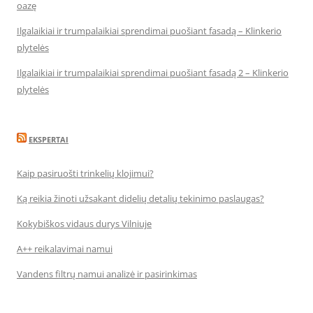
oazę
Ilgalaikiai ir trumpalaikiai sprendimai puošiant fasadą – Klinkerio
plytelės
Ilgalaikiai ir trumpalaikiai sprendimai puošiant fasadą 2 – Klinkerio
plytelės
EKSPERTAI
Kaip pasiruošti trinkelių klojimui?
Ką reikia žinoti užsakant didelių detalių tekinimo paslaugas?
Kokybiškos vidaus durys Vilniuje
A++ reikalavimai namui
Vandens filtrų namui analizė ir pasirinkimas