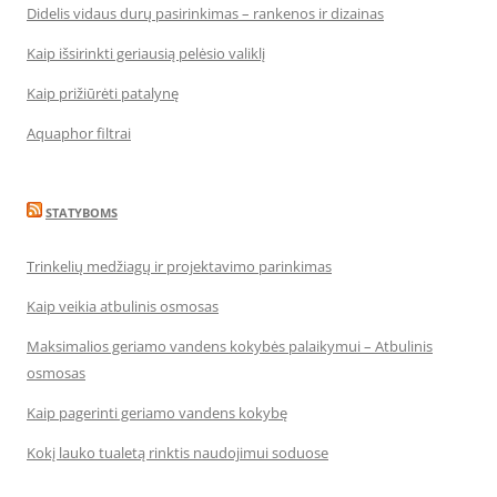
Didelis vidaus durų pasirinkimas – rankenos ir dizainas
Kaip išsirinkti geriausią pelėsio valiklį
Kaip prižiūrėti patalynę
Aquaphor filtrai
STATYBOMS
Trinkelių medžiagų ir projektavimo parinkimas
Kaip veikia atbulinis osmosas
Maksimalios geriamo vandens kokybės palaikymui – Atbulinis
osmosas
Kaip pagerinti geriamo vandens kokybę
Kokį lauko tualetą rinktis naudojimui soduose