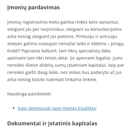
Įmonių pardavimas
Įmonių registravimo metu galima rinktis kelis variantus:
steigiant jas per tarpininkus, steigiant su konsultacijomis
arba tiesiog steigiant jas patiems. Pirmuoju ir antruoju
atvejais galima sutaupyti nemažai laiko ir tikėtina – pinigų.
Kodėl? Paprastai kalbant, tam tikrų specialistų dėka
apeinami tam tikri teisės aktai. Jie apeinami legaliai. Jums
nereikės išleisti didelių sumų įstatiniam kapitalui, taip pat
nereikės gaišti daug laiko, nes viskas bus padaryta už jus
arba tiesiog būsite nukreipti tinkama linkme.
Naudinga pasidomėti:
Kaip optimizuoti savo įmonės biudžetą
;
Dokumentai ir įstatinis kapitalas