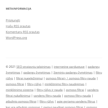
METAINFORMACIJA
Prisijungti
Įrašų RSS srautas
Komentarų RSS srautas
WordPress.org
© 2021
SEO straipsniu talpinimas
|
internetine parduotuve
|
padangų
žymėjimas
|
padangų žymėjimas
|
žieminių padangų žymėjimas
|
filtrų
rūšys
|
filtrai nugeležinimui
|
osmoso filtrai> |
osmoso filtrų nauda
|
osmoso filtrai
|
filtrų rūšys
|
minkštinimo filtrų naudojimas
|
minkštinimo sistema
|
filtrų rūšys ir nauda
|
osmoso filtrai
|
vandens
filtrai nukalkinimui
|
vandens filtrų nauda
|
osmoso filtrų nauda
|
atbulinio osmoso filtrai
|
filtrų rūšys
|
apie geriamo vandens filtrus
|
kas yra atbulinis osmosas
|
namui naudingi osmoso filtrai
|
osmoso