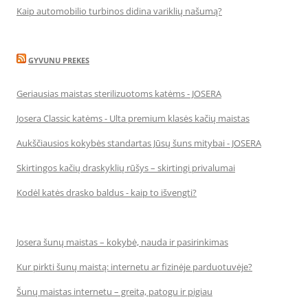
Kaip automobilio turbinos didina variklių našumą?
GYVUNU PREKES
Geriausias maistas sterilizuotoms katėms - JOSERA
Josera Classic katėms - Ulta premium klasės kačių maistas
Aukščiausios kokybės standartas Jūsų šuns mitybai - JOSERA
Skirtingos kačių draskyklių rūšys – skirtingi privalumai
Kodėl katės drasko baldus - kaip to išvengti?
Josera šunų maistas – kokybė, nauda ir pasirinkimas
Kur pirkti šunų maistą: internetu ar fizinėje parduotuvėje?
Šunų maistas internetu – greita, patogu ir pigiau