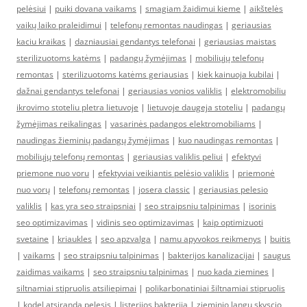
pelėsiui
|
puiki dovana vaikams
|
smagiam žaidimui kieme
|
aikštelės
vaikų laiko praleidimui
|
telefonų remontas naudingas
|
geriausias
kaciu kraikas
|
dazniausiai gendantys telefonai
|
geriausias maistas
sterilizuotoms katėms
|
padangų žymėjimas
|
mobiliųjų telefonų
remontas
|
sterilizuotoms katėms geriausias
|
kiek kainuoja kubilai
|
dažnai gendantys telefonai
|
geriausias vonios valiklis
|
elektromobiliu
ikrovimo stoteliu pletra lietuvoje
|
lietuvoje daugeja stoteliu
|
padangų
žymėjimas reikalingas
|
vasarinės padangos elektromobiliams
|
naudingas žieminių padangų žymėjimas
|
kuo naudingas remontas
|
mobiliųjų telefonų remontas
|
geriausias valiklis peliui
|
efektyvi
priemone nuo voru
|
efektyviai veikiantis pelėsio valiklis
|
priemonė
nuo vorų
|
telefonų remontas
|
josera classic
|
geriausias pelesio
valiklis
|
kas yra seo straipsniai
|
seo straipsniu talpinimas
|
isorinis
seo optimizavimas
|
vidinis seo optimizavimas
|
kaip optimizuoti
svetaine
|
kriaukles
|
seo apzvalga
|
namu apyvokos reikmenys
|
buitis
|
vaikams
|
seo straipsniu talpinimas
|
bakterijos kanalizacijai
|
saugus
zaidimas vaikams
|
seo straipsniu talpinimas
|
nuo kada ziemines
|
siltnamiai stipruolis atsiliepimai
|
polikarbonatiniai šiltnamiai stipruolis
|
kodel atsiranda pelesis
|
listerijos bakterija
|
zieminio langu skyscio