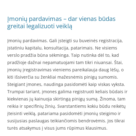
Įmonių pardavimas – dar vienas būdas
greitai legalizuoti veiklą
Įmonių pardavimas. Gali įsteigti su buveinės registracija,
įstatiniu kapitalu, konsultacija, patarimais. Ne visiems
verslo pradžia būna sėkminga. Taip nutinka dėl to, kad
pradžioje dažnai nepamatuojami tam tikri niuansai. Štai,
įmonių įregistravimas vieniems pareikalauja daug lėšų, o
kiti išsiverčia su ženkliai mažesnėmis pinigų sumomis.
Steigiant įmones, naudinga pasidomėti kaip viskas vyksta.
Trumpai tariant, įmones galima registruoti keliais būdais ir
kiekvienas jų kainuoja skirtingą pinigų sumą. Žinoma, tam
reikia ir specifinių žinių. Svarstantiems kokiu būdu reikėtų
įteisinti veiklą, patariama pasidomėti įmonių steigimo ir
susijusias paslaugas teikiančiomis bendrovėmis. Jos tikrai
turės atsakymus į visus jums rūpimus klausimus.