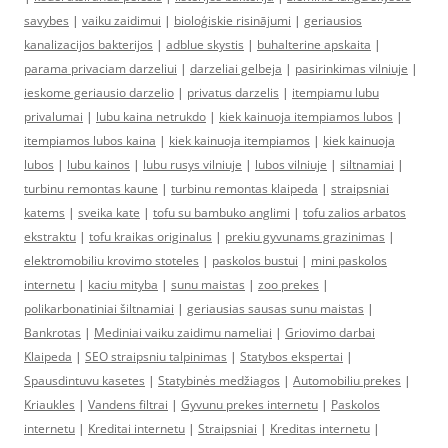
savybes
|
vaiku zaidimui
|
bioloģiskie risinājumi
|
geriausios
kanalizacijos bakterijos
|
adblue skystis
|
buhalterine apskaita
|
parama privaciam darzeliui
|
darzeliai gelbeja
|
pasirinkimas vilniuje
|
ieskome geriausio darzelio
|
privatus darzelis
|
itempiamu lubu
privalumai
|
lubu kaina netrukdo
|
kiek kainuoja itempiamos lubos
|
itempiamos lubos kaina
|
kiek kainuoja itempiamos
|
kiek kainuoja
lubos
|
lubu kainos
|
lubu rusys vilniuje
|
lubos vilniuje
|
siltnamiai
|
turbinu remontas kaune
|
turbinu remontas klaipeda
|
straipsniai
katems
|
sveika kate
|
tofu su bambuko anglimi
|
tofu zalios arbatos
ekstraktu
|
tofu kraikas originalus
|
prekiu gyvunams grazinimas
|
elektromobiliu krovimo stoteles
|
paskolos bustui
|
mini paskolos
internetu
|
kaciu mityba
|
sunu maistas
|
zoo prekes
|
polikarbonatiniai šiltnamiai
|
geriausias sausas sunu maistas
|
Bankrotas
|
Mediniai vaiku zaidimu nameliai
|
Griovimo darbai
Klaipeda
|
SEO straipsniu talpinimas
|
Statybos ekspertai
|
Spausdintuvu kasetes
|
Statybinės medžiagos
|
Automobiliu prekes
|
Kriaukles
|
Vandens filtrai
|
Gyvunu prekes internetu
|
Paskolos
internetu
|
Kreditai internetu
|
Straipsniai
|
Kreditas internetu
|