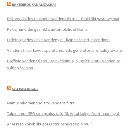
BAKTERIJOS KANALIZACIJAI
Dažnos klaidos renkantis vandens filtrus – Praktiški pastebėjimai
Kokią nano dangą rinktis automobilio stiklams
Didelis geležies kiekis vandenyje – kaip pašalinti, sprendimai
Vandens filtrai kavos aparatams, ledo generatoriams, šaldytuvams
Gręžinio vandens filtrai – Minkštinimui, Nugeležinimui, Vandenilio
sulfido šalinimui
SEO PASLAUGOS
Namui rekomenduojami vandens filtrai
Talpinamus SEO straipsnius rašo DI: Ar tai kokybiška ir naudinga?
Ar AI rašo kokybiškus SEO straipsnius talpinimui?