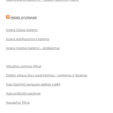
PREKĖS GYVŪNAMS
Josera Classic katėms
Josera sterilizuotoms katėms
Josera maistas katėms – atsiliepimai
Atbulinio osmoso filtrai
Didelis vidaus durų pasirinkimas – rankenos ir dizainas
Kaip išsirinkti geriausią pelėsio valiklį
Kaip prižiūrėti patalynę
Aquaphor filtrai