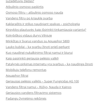
sužadėtuvių žiedas?
Atbulinio osmoso paskirtis
Osmoso filtrų – atbulinio osmoso nauda
Vandens filtrų po kriaukle svarba
Kaklaraištis ir stilius naudojant spalvas – psichologija
Kirpyklos plautuvės: kaip išsirinkti tinkamiausią variantą?
Kokybiškos vidaus durys Vilniuje
Minkštas ir švarus vanduo su Aquaphor S800
Lauko kubilai – ką svarbu žinoti prieš perkant
Kuo naudingi nukalkinimo filtrai namui ir biurui
Kaip pasirinkti geriausią pelėsio valiklį
Patalynės pirkimas internetu yra svarbus – ką naudinga žinoti
Mobiliųjų telefonų remontas
Aquaphor filtrai
Geriausias pelėsio valiklis – Super Fungicidas AG 100
Vandens filtrai namui – Rūšys, Nauda ir Kainos
Geriausios vandens filtravimo sistemos
Padangų žymėjimo reikšmės