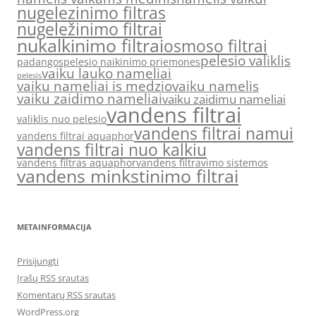
nugelezinimo filtras
nugeležinimo filtrai
nukalkinimo filtrai
osmoso filtrai
pelesio valiklis
padangos
pelesio naikinimo priemones
vaiku lauko nameliai
pelesis
vaiku nameliai is medzio
vaiku namelis
vaiku zaidimo nameliai
vaiku zaidimu nameliai
vandens filtrai
valiklis nuo pelesio
vandens filtrai namui
vandens filtrai aquaphor
vandens filtrai nuo kalkiu
vandens filtras aquaphor
vandens filtravimo sistemos
vandens minkstinimo filtrai
METAINFORMACIJA
Prisijungti
Įrašų RSS srautas
Komentarų RSS srautas
WordPress.org