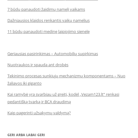
7 būdų panaudoti žaidimų namelį vaikams
Dažniausios klaidos renkantis vaikų namelius
11 būdų panaudoti medinę laipiojimo sienelę
Geriausias pasirinkimas – Automobilių supirkimas
Nuotraukos ir spauda ant drobės
Tekinimo procesas sunkiųjų mechanizmų komponentams – Nuo
žaliavos iki giganto
Kai ramybė yra svarbiau už greitį, kodėl „Vezam123.lt“ renkasi
pedantišką tvarką ir BCA draudimą
Kaip pagerinti užsakymų valdymą?
GERI ARBA LABAI GERI