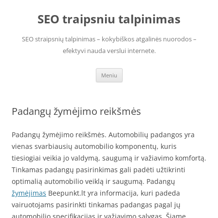
Pereiti
prie
SEO traipsniu talpinimas
turinio
SEO straipsnių talpinimas – kokybiškos atgalinės nuorodos –
efektyvi nauda verslui internete.
Meniu
Padangų žymėjimo reikšmės
Padangų žymėjimo reikšmės. Automobilių padangos yra
vienas svarbiausių automobilio komponentų, kuris
tiesiogiai veikia jo valdymą, saugumą ir važiavimo komfortą.
Tinkamas padangų pasirinkimas gali padėti užtikrinti
optimalią automobilio veiklą ir saugumą. Padangų
žymėjimas
Beepunkt.lt yra informacija, kuri padeda
vairuotojams pasirinkti tinkamas padangas pagal jų
automobilio specifikacijas ir važiavimo sąlygas. Šiame