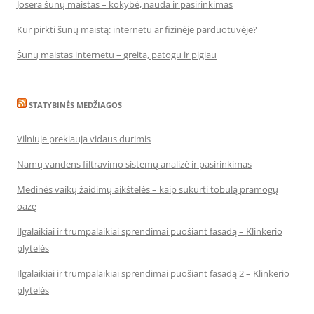
Josera šunų maistas – kokybė, nauda ir pasirinkimas
Kur pirkti šunų maistą: internetu ar fizinėje parduotuvėje?
Šunų maistas internetu – greita, patogu ir pigiau
STATYBINĖS MEDŽIAGOS
Vilniuje prekiauja vidaus durimis
Namų vandens filtravimo sistemų analizė ir pasirinkimas
Medinės vaikų žaidimų aikštelės – kaip sukurti tobulą pramogų
oazę
Ilgalaikiai ir trumpalaikiai sprendimai puošiant fasadą – Klinkerio
plytelės
Ilgalaikiai ir trumpalaikiai sprendimai puošiant fasadą 2 – Klinkerio
plytelės