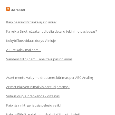
EKSPERTAI
Kaip pasiruošti trinkelių klojimui?
Ką reikia žinoti užsakant didelių detalių tekinimo paslaugas?
Kokybiškos vidaus durys Vilniuje
A++ reikalavimai namui
Vandens filtrų namui analizė ir pasirinkimas
Asortimento valdymo drausmės kūrimas per ABC Analizę
Ar metiniai vertinimai vis dar turi prasmę?
Vidaus durys ir rankenos – dizainas
Kaip išsirinkti geriausią pelėsio valiklį
Kaip prižiūrėti patalynę – skalbti, džiovinti, lyginti