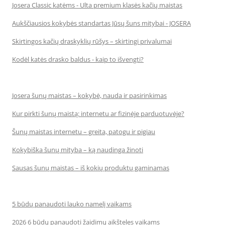
Josera Classic katėms - Ulta premium klasės kačių maistas
Aukščiausios kokybės standartas Jūsų šuns mitybai - JOSERA
Skirtingos kačių draskyklių rūšys – skirtingi privalumai
Kodėl katės drasko baldus - kaip to išvengti?
Josera šunų maistas – kokybė, nauda ir pasirinkimas
Kur pirkti šunų maistą: internetu ar fizinėje parduotuvėje?
Šunų maistas internetu – greita, patogu ir pigiau
Kokybiška šunų mityba – ką naudinga žinoti
Sausas šunų maistas – iš kokių produktų gaminamas
5 būdų panaudoti lauko namelį vaikams
2026 6 būdų panaudoti žaidimų aikšteles vaikams