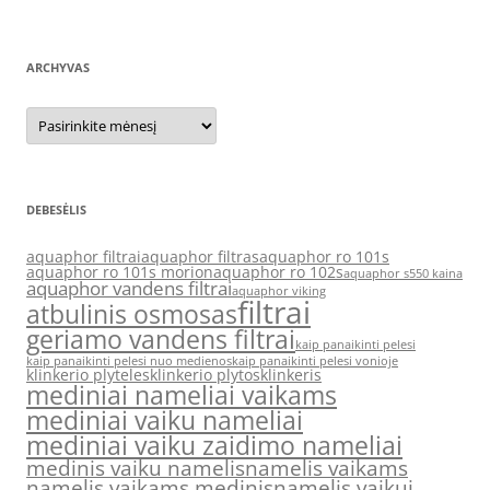
ARCHYVAS
Archyvas
DEBESĖLIS
aquaphor filtrai
aquaphor filtras
aquaphor ro 101s
aquaphor ro 101s morion
aquaphor ro 102s
aquaphor s550 kaina
aquaphor vandens filtrai
aquaphor viking
filtrai
atbulinis osmosas
geriamo vandens filtrai
kaip panaikinti pelesi
kaip panaikinti pelesi nuo medienos
kaip panaikinti pelesi vonioje
klinkerio plyteles
klinkerio plytos
klinkeris
mediniai nameliai vaikams
mediniai vaiku nameliai
mediniai vaiku zaidimo nameliai
medinis vaiku namelis
namelis vaikams
namelis vaikams medinis
namelis vaikui