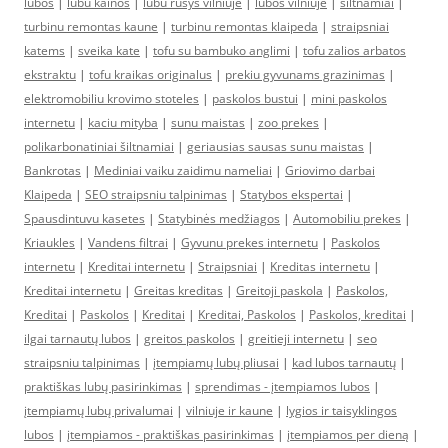
lubos
|
lubu kainos
|
lubu rusys vilniuje
|
lubos vilniuje
|
siltnamiai
|
turbinu remontas kaune
|
turbinu remontas klaipeda
|
straipsniai
katems
|
sveika kate
|
tofu su bambuko anglimi
|
tofu zalios arbatos
ekstraktu
|
tofu kraikas originalus
|
prekiu gyvunams grazinimas
|
elektromobiliu krovimo stoteles
|
paskolos bustui
|
mini paskolos
internetu
|
kaciu mityba
|
sunu maistas
|
zoo prekes
|
polikarbonatiniai šiltnamiai
|
geriausias sausas sunu maistas
|
Bankrotas
|
Mediniai vaiku zaidimu nameliai
|
Griovimo darbai
Klaipeda
|
SEO straipsniu talpinimas
|
Statybos ekspertai
|
Spausdintuvu kasetes
|
Statybinės medžiagos
|
Automobiliu prekes
|
Kriaukles
|
Vandens filtrai
|
Gyvunu prekes internetu
|
Paskolos
internetu
|
Kreditai internetu
|
Straipsniai
|
Kreditas internetu
|
Kreditai internetu
|
Greitas kreditas
|
Greitoji paskola
|
Paskolos,
Kreditai
|
Paskolos
|
Kreditai
|
Kreditai, Paskolos
|
Paskolos, kreditai
|
ilgai tarnautų lubos
|
greitos paskolos
|
greitieji internetu
|
seo
straipsniu talpinimas
|
įtempiamų lubų pliusai
|
kad lubos tarnautų
|
praktiškas lubų pasirinkimas
|
sprendimas - įtempiamos lubos
|
įtempiamų lubų privalumai
|
vilniuje ir kaune
|
lygios ir taisyklingos
lubos
|
įtempiamos - praktiškas pasirinkimas
|
įtempiamos per dieną
|