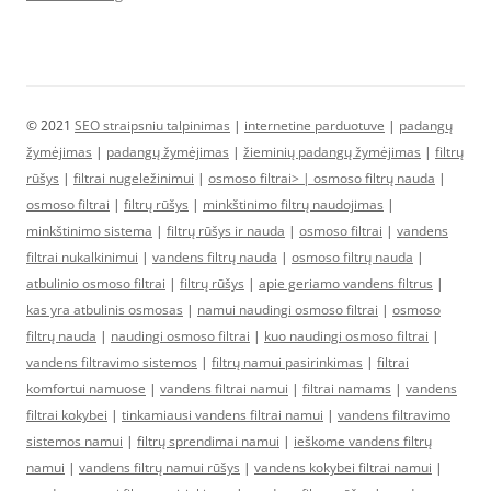
© 2021
SEO straipsniu talpinimas
|
internetine parduotuve
|
padangų
žymėjimas
|
padangų žymėjimas
|
žieminių padangų žymėjimas
|
filtrų
rūšys
|
filtrai nugeležinimui
|
osmoso filtrai> |
osmoso filtrų nauda
|
osmoso filtrai
|
filtrų rūšys
|
minkštinimo filtrų naudojimas
|
minkštinimo sistema
|
filtrų rūšys ir nauda
|
osmoso filtrai
|
vandens
filtrai nukalkinimui
|
vandens filtrų nauda
|
osmoso filtrų nauda
|
atbulinio osmoso filtrai
|
filtrų rūšys
|
apie geriamo vandens filtrus
|
kas yra atbulinis osmosas
|
namui naudingi osmoso filtrai
|
osmoso
filtrų nauda
|
naudingi osmoso filtrai
|
kuo naudingi osmoso filtrai
|
vandens filtravimo sistemos
|
filtrų namui pasirinkimas
|
filtrai
komfortui namuose
|
vandens filtrai namui
|
filtrai namams
|
vandens
filtrai kokybei
|
tinkamiausi vandens filtrai namui
|
vandens filtravimo
sistemos namui
|
filtrų sprendimai namui
|
ieškome vandens filtrų
namui
|
vandens filtrų namui rūšys
|
vandens kokybei filtrai namui
|