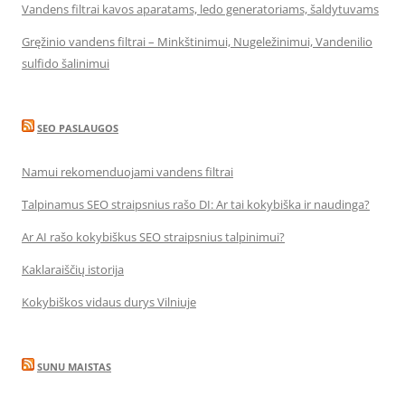
Vandens filtrai kavos aparatams, ledo generatoriams, šaldytuvams
Gręžinio vandens filtrai – Minkštinimui, Nugeležinimui, Vandenilio
sulfido šalinimui
SEO PASLAUGOS
Namui rekomenduojami vandens filtrai
Talpinamus SEO straipsnius rašo DI: Ar tai kokybiška ir naudinga?
Ar AI rašo kokybiškus SEO straipsnius talpinimui?
Kaklaraiščių istorija
Kokybiškos vidaus durys Vilniuje
SUNU MAISTAS