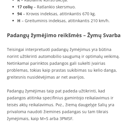
17 colių
– Ratlankio skersmuo.
94
– Krovos indeksas, atitinkantis 670 kg.
H
– Greituminis indeksas, atitinkantis 210 km/h.
Padangų žymėjimo reikšmės – Žymų Svarba
Teisingai interpretuoti padangų žymėjimus yra būtina
norint užtikrinti automobilio saugumą ir optimalų veikimą.
Netinkamai parinktos padangos gali sukelti įvairias
problemas, tokias kaip prastas sukibimas su kelio danga,
greitesnis nusidėvėjimas ar net avarijos.
Padangų žymėjimas taip pat padeda užtikrinti, kad
padangos atitinka specifinius gamintojo reikalavimus ir
teisės aktų reikalavimus. Pvz., žiemą daugelyje šalių yra
privaloma naudoti žiemines padangas su tam tikrais
žymėjimais, kaip M+S arba 3PMSF.