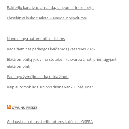
Bakterijų kanalizacijai nauda, saugumas ir ekologija
Plastikiniai lauko tualetai – Nauda ir privalumai
Nano danga automobilio stiklams
Kada žieminės padangos keičiamos į vasarines 2025
Elektromobilių įkrovimo stotelės - ką svarbu žinoti prieš įsigyjant
elektromobilį
Padangų žymėjimas - ką reikia žinoti
Kaip automobilio turbinos didina variklių našumą?
GYVUNU PREKES
Geriausias maistas sterilizuotoms katėms - JOSERA