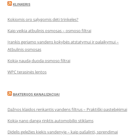
KLINKERIS
Kokiomis oro sąlygomis dėti trinkeles?
Kaip veikia atbulinis osmosas – osmoso filtrai
Įrankis geriamo vandens kokybės atstatymui ir palaikymui –
Atbulinis osmosas
Kokią naudą duoda osmoso filtrai
WPC terasinės lentos
BAKTERIJOS KANALIZACIJAI
Dažnos klaidos renkantis vandens filtrus – Praktiški pastebėjimai
Kokią nano dangą rinktis automobilio stiklams
Didelis geležies kiekis vandenyje – kaip pašalinti, sprendimai