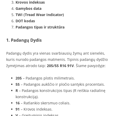
Krovos indeksas
Gamybos data
TWI (Tread Wear Indicator)
DOT kodas
Padangos tipas ir struktūra
1. Padangų Dydis
Padangų dydis yra vienas svarbiausių žymų ant sienelės,
kuris nurodo padangos matmenis. Tipinis padangų dydžio
žymėjimas atrodo taip:
205/55 R16 91V
. Šiame pavyzdyje:
205
– Padangos plotis milimetrais.
55
– Padangos aukščio ir pločio santykis procentais.
R
– Padangos konstrukcijos tipas (R reiškia radialinę
konstrukciją).
16
– Ratlankio skersmuo coliais.
91
– Krovos indeksas.
V
– Greituminis indeksas.