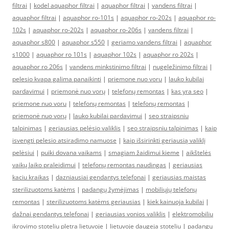
filtrai
|
kodel aquaphor filtrai
|
aquaphor filtrai
|
vandens filtrai
|
aquaphor filtrai
|
aquaphor ro-101s
|
aquaphor ro-202s
|
aquaphor ro-
102s
|
aquaphor ro-202s
|
aquaphor ro-206s
|
vandens filtrai
|
aquaphor s800
|
aquaphor s550
|
geriamo vandens filtrai
|
aquaphor
s1000
|
aquaphor ro 101s
|
aquaphor 102s
|
aquaphor ro 202s
|
aquaphor ro 206s
|
vandens minkstinimo filtrai
|
nugeležinimo filtrai
|
pelesio kvapa galima panaikinti
|
priemone nuo voru
|
lauko kubilai
pardavimui
|
priemonė nuo vorų
|
telefonų remontas
|
kas yra seo
|
priemone nuo voru
|
telefonų remontas
|
telefonų remontas
|
priemonė nuo vorų
|
lauko kubilai pardavimui
|
seo straipsniu
talpinimas
|
geriausias pelėsio valiklis
|
seo straipsniu talpinimas
|
kaip
isvengti pelesio atsiradimo namuose
|
kaip išsirinkti geriausią valiklį
pelėsiui
|
puiki dovana vaikams
|
smagiam žaidimui kieme
|
aikštelės
vaikų laiko praleidimui
|
telefonų remontas naudingas
|
geriausias
kaciu kraikas
|
dazniausiai gendantys telefonai
|
geriausias maistas
sterilizuotoms katėms
|
padangų žymėjimas
|
mobiliųjų telefonų
remontas
|
sterilizuotoms katėms geriausias
|
kiek kainuoja kubilai
|
dažnai gendantys telefonai
|
geriausias vonios valiklis
|
elektromobiliu
ikrovimo stoteliu pletra lietuvoje
|
lietuvoje daugeja stoteliu
|
padangų