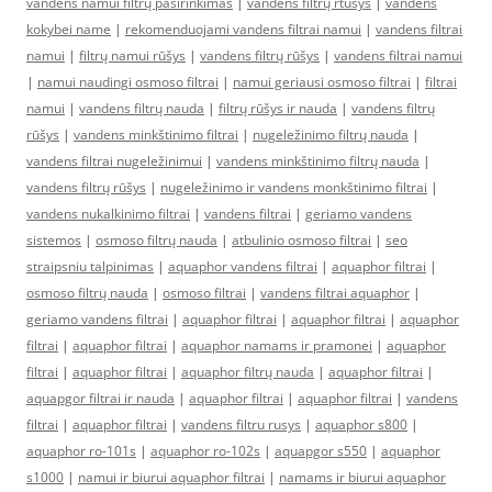
vandens namui filtrų pasirinkimas
|
vandens filtrų rtūšys
|
vandens
kokybei name
|
rekomenduojami vandens filtrai namui
|
vandens filtrai
namui
|
filtrų namui rūšys
|
vandens filtrų rūšys
|
vandens filtrai namui
|
namui naudingi osmoso filtrai
|
namui geriausi osmoso filtrai
|
filtrai
namui
|
vandens filtrų nauda
|
filtrų rūšys ir nauda
|
vandens filtrų
rūšys
|
vandens minkštinimo filtrai
|
nugeležinimo filtrų nauda
|
vandens filtrai nugeležinimui
|
vandens minkštinimo filtrų nauda
|
vandens filtrų rūšys
|
nugeležinimo ir vandens monkštinimo filtrai
|
vandens nukalkinimo filtrai
|
vandens filtrai
|
geriamo vandens
sistemos
|
osmoso filtrų nauda
|
atbulinio osmoso filtrai
|
seo
straipsniu talpinimas
|
aquaphor vandens filtrai
|
aquaphor filtrai
|
osmoso filtrų nauda
|
osmoso filtrai
|
vandens filtrai aquaphor
|
geriamo vandens filtrai
|
aquaphor filtrai
|
aquaphor filtrai
|
aquaphor
filtrai
|
aquaphor filtrai
|
aquaphor namams ir pramonei
|
aquaphor
filtrai
|
aquaphor filtrai
|
aquaphor filtrų nauda
|
aquaphor filtrai
|
aquapgor filtrai ir nauda
|
aquaphor filtrai
|
aquaphor filtrai
|
vandens
filtrai
|
aquaphor filtrai
|
vandens filtru rusys
|
aquaphor s800
|
aquaphor ro-101s
|
aquaphor ro-102s
|
aquapgor s550
|
aquaphor
s1000
|
namui ir biurui aquaphor filtrai
|
namams ir biurui aquaphor