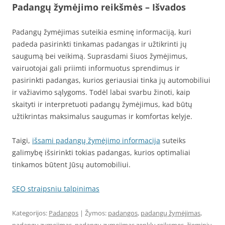
Padangų žymėjimo reikšmės – Išvados
Padangų žymėjimas suteikia esminę informaciją, kuri
padeda pasirinkti tinkamas padangas ir užtikrinti jų
saugumą bei veikimą. Suprasdami šiuos žymėjimus,
vairuotojai gali priimti informuotus sprendimus ir
pasirinkti padangas, kurios geriausiai tinka jų automobiliui
ir važiavimo sąlygoms. Todėl labai svarbu žinoti, kaip
skaityti ir interpretuoti padangų žymėjimus, kad būtų
užtikrintas maksimalus saugumas ir komfortas kelyje.
Taigi,
išsami padangų žymėjimo informacija
suteiks
galimybę išsirinkti tokias padangas, kurios optimaliai
tinkamos būtent Jūsų automobiliui.
SEO straipsniu talpinimas
Kategorijos:
Padangos
| Žymos:
padangos
,
padangų žymėjimas
,