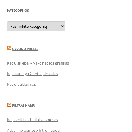
KATEGORIJOS
Kategorijos
GYVUNU PREKES
Kačių skiepai – vakcinacijos grafikas
Ką naudinga žinoti apie kates
Kačių auklėjimas
FILTRAI NAMUI
Kaip veikia atbulinis osmosas
Atbulinio osmoso filtrų nauda