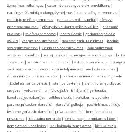
žymėjimas reikalingas
|
vasarinės padangos elektromobiliams
|
naudingas žieminių padangų žymėjimas
|
kuo naudingas remontas
|
mobiliųjų telefonų remontas
|
geriausias valiklis peliui
|
efektyvi
priemone nuo voru
|
efektyviai veikiantis pelėsio valiklis
|
priemonė
nuo vorų
|
telefonų remontas
|
josera classic
|
geriausias pelesio
valiklis
|
kas yra seo straipsniai
|
seo straipsniu talpinimas
|
isorinis
seo optimizavimas
|
vidinis seo optimizavimas
|
kaip optimizuoti
svetaine
|
kriaukles
|
seo apzvalga
|
namu apyvokos reikmenys
|
buitis
|
vaikams
|
seo straipsniu talpinimas
|
bakterijos kanalizacijai
|
saugus
zaidimas vaikams
|
seo straipsniu talpinimas
|
nuo kada ziemines
|
siltnamiai stipruolis atsiliepimai
|
polikarbonatiniai šiltnamiai stipruolis
|
kodel atsiranda pelesis
|
listerijos bakterija
|
zieminio langu skyscio
savybes
|
vaiku zaidimui
|
bioloģiskie risinājumi
|
geriausios
kanalizacijos bakterijos
|
adblue skystis
|
buhalterine apskaita
|
parama privaciam darzeliui
|
darzeliai gelbeja
|
pasirinkimas vilniuje
|
ieskome geriausio darzelio
|
privatus darzelis
|
itempiamu lubu
privalumai
|
lubu kaina netrukdo
|
kiek kainuoja itempiamos lubos
|
itempiamos lubos kaina
|
kiek kainuoja itempiamos
|
kiek kainuoja