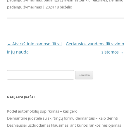
padangu zymejimas
,
padangu zymejimas zenklu reiksmes
,
žieminių
padangų žymėjimas
|
2024 18 birželio
Įrašo
←
Atvirkštinio osmoso filtrai
Geriausios vandens filtravimo
navigacija
ir jų nauda
sistemos
→
Ieškoti:
NAUJAUSI ĮRAŠAI
Kodėl automobilių supirkimas – kas gero
Deimantinė juostelė su skirtingų formų deimantais – kaip derinti
Dažniausiai užduodamas klausimas: ant kurios rankos nešiojamas