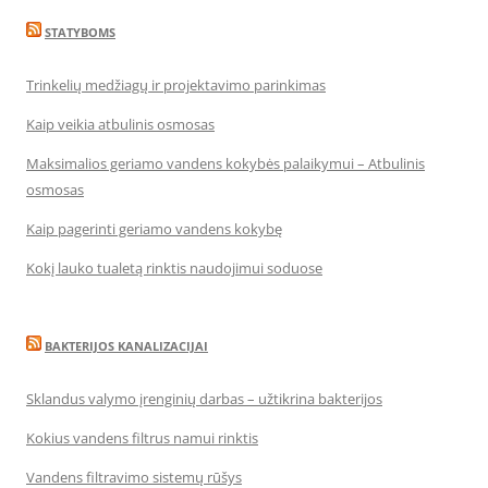
STATYBOMS
Trinkelių medžiagų ir projektavimo parinkimas
Kaip veikia atbulinis osmosas
Maksimalios geriamo vandens kokybės palaikymui – Atbulinis
osmosas
Kaip pagerinti geriamo vandens kokybę
Kokį lauko tualetą rinktis naudojimui soduose
BAKTERIJOS KANALIZACIJAI
Sklandus valymo įrenginių darbas – užtikrina bakterijos
Kokius vandens filtrus namui rinktis
Vandens filtravimo sistemų rūšys