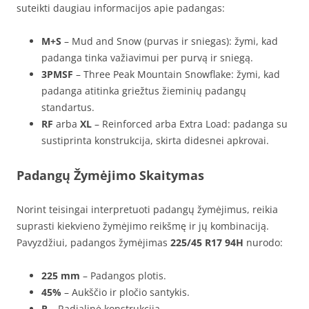
suteikti daugiau informacijos apie padangas:
M+S
– Mud and Snow (purvas ir sniegas): žymi, kad
padanga tinka važiavimui per purvą ir sniegą.
3PMSF
– Three Peak Mountain Snowflake: žymi, kad
padanga atitinka griežtus žieminių padangų
standartus.
RF
arba
XL
– Reinforced arba Extra Load: padanga su
sustiprinta konstrukcija, skirta didesnei apkrovai.
Padangų Žymėjimo Skaitymas
Norint teisingai interpretuoti padangų žymėjimus, reikia
suprasti kiekvieno žymėjimo reikšmę ir jų kombinaciją.
Pavyzdžiui, padangos žymėjimas
225/45 R17 94H
nurodo:
225 mm
– Padangos plotis.
45%
– Aukščio ir pločio santykis.
R
– Radialinė konstrukcija.