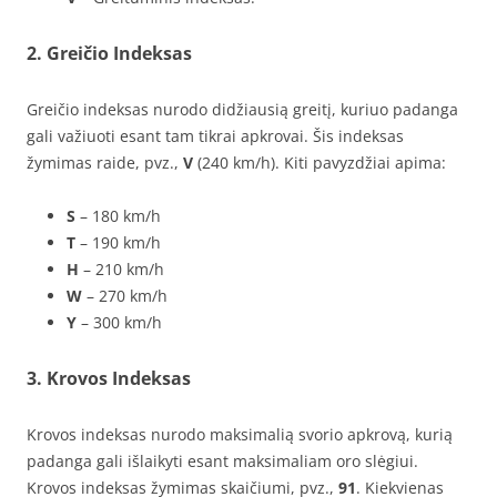
2. Greičio Indeksas
Greičio indeksas nurodo didžiausią greitį, kuriuo padanga
gali važiuoti esant tam tikrai apkrovai. Šis indeksas
žymimas raide, pvz.,
V
(240 km/h). Kiti pavyzdžiai apima:
S
– 180 km/h
T
– 190 km/h
H
– 210 km/h
W
– 270 km/h
Y
– 300 km/h
3. Krovos Indeksas
Krovos indeksas nurodo maksimalią svorio apkrovą, kurią
padanga gali išlaikyti esant maksimaliam oro slėgiui.
Krovos indeksas žymimas skaičiumi, pvz.,
91
. Kiekvienas