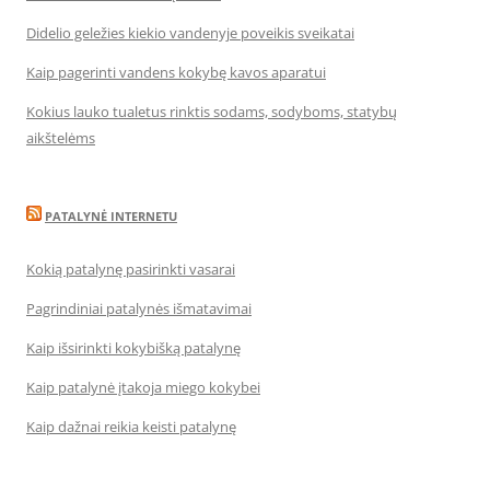
Didelio geležies kiekio vandenyje poveikis sveikatai
Kaip pagerinti vandens kokybę kavos aparatui
Kokius lauko tualetus rinktis sodams, sodyboms, statybų
aikštelėms
PATALYNĖ INTERNETU
Kokią patalynę pasirinkti vasarai
Pagrindiniai patalynės išmatavimai
Kaip išsirinkti kokybišką patalynę
Kaip patalynė įtakoja miego kokybei
Kaip dažnai reikia keisti patalynę