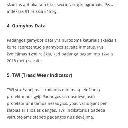
skaičius atitinka tam tikrą svorio vertę kilogramais. Pvz.,
indeksas 91 reiškia 615 kg.
4. Gamybos Data
Padangos gamybos data yra nurodoma keturiais skaičiais,
kurie reprezentuoja gamybos savaitę ir metus. Pvz.,
žymėjimas
1218
reiškia, kad padanga pagaminta 12-ąją
2018 metų savaitę.
5. TWI (Tread Wear Indicator)
TWI yra žymėjimas, rodantis minimalų leidžiamą
protektoriaus gylį. Padangos su nusidėvėjusiu
protektoriumi tampa nesaugios, ypač važiuojant per
šlapias ar slidžias dangas. TWI indikatorius padeda
vairuotojams stebėti padangos nusidėvėjimą.