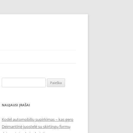
Ieškoti:
NAUJAUSI ĮRAŠAI
Kodėl automobilių supirkimas – kas gero
Deimantinė juostelė su skirtingų formų