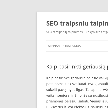
Pereiti
prie
turinio
SEO traipsniu talpi
SEO straipsnių talpinimas – kokybiškos atga
TALPINAME STRAIPSNIUS
Kaip pasirinkti geriausią p
Kaip pasirinkti geriausią pelėsio valikl
patalpoms, tiek sveikatai. PSO (Pasauli
sukelti pavojingas ligas. Tai apima kvė
vaikai, senjorai ir žmonės su nusilpu
priemones pelėsiui šalinti. Vienas iš j
Buksvarus.lt, yra efektyvus, saugus ir