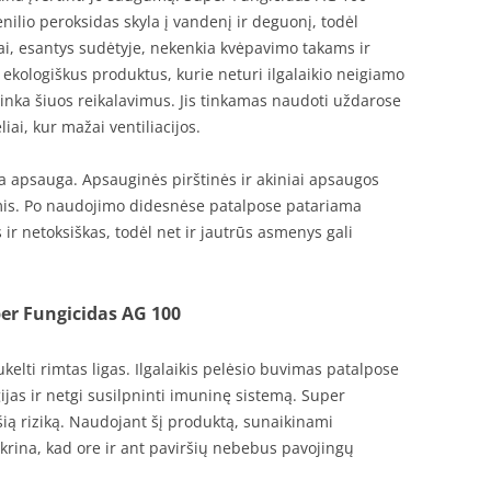
nilio peroksidas skyla į vandenį ir deguonį, todėl
ai, esantys sudėtyje, nekenkia kvėpavimo takams ir
ekologiškus produktus, kurie neturi ilgalaikio neigiamo
tinka šiuos reikalavimus. Jis tinkamas naudoti uždarose
iai, kur mažai ventiliacijos.
apsauga. Apsauginės pirštinės ir akiniai apsaugos
imis. Po naudojimo didesnėse patalpose patariama
 ir netoksiškas, todėl net ir jautrūs asmenys gali
er Fungicidas AG 100
kelti rimtas ligas. Ilgalaikis pelėsio buvimas patalpose
gijas ir netgi susilpninti imuninę sistemą. Super
ą riziką. Naudojant šį produktą, sunaikinami
tikrina, kad ore ir ant paviršių nebebus pavojingų