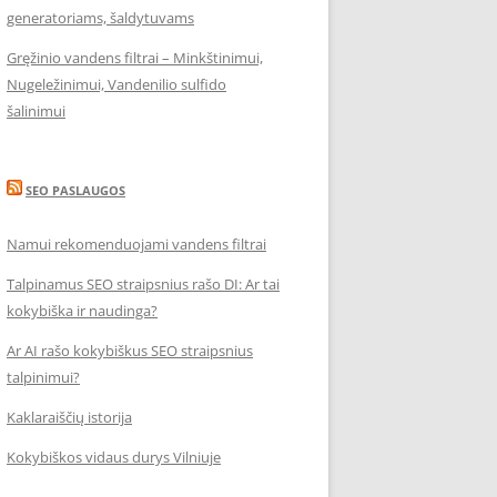
generatoriams, šaldytuvams
Gręžinio vandens filtrai – Minkštinimui,
Nugeležinimui, Vandenilio sulfido
šalinimui
SEO PASLAUGOS
Namui rekomenduojami vandens filtrai
Talpinamus SEO straipsnius rašo DI: Ar tai
kokybiška ir naudinga?
Ar AI rašo kokybiškus SEO straipsnius
talpinimui?
Kaklaraiščių istorija
Kokybiškos vidaus durys Vilniuje