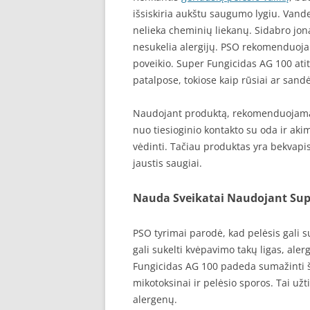
išsiskiria aukštu saugumo lygiu. Vande
nelieka cheminių liekanų. Sidabro jon
nesukelia alergijų. PSO rekomenduoja 
poveikio. Super Fungicidas AG 100 ati
patalpose, tokiose kaip rūsiai ar sandėl
Naudojant produktą, rekomenduojama 
nuo tiesioginio kontakto su oda ir ak
vėdinti. Tačiau produktas yra bekvapis
jaustis saugiai.
Nauda Sveikatai Naudojant Sup
PSO tyrimai parodė, kad pelėsis gali su
gali sukelti kvėpavimo takų ligas, aler
Fungicidas AG 100 padeda sumažinti ši
mikotoksinai ir pelėsio sporos. Tai už
alergenų.