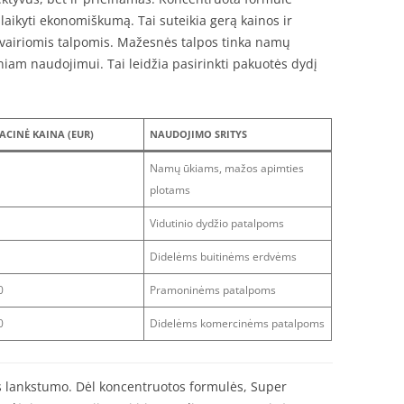
šlaikyti ekonomiškumą. Tai suteikia gerą kainos ir
įvairiomis talpomis. Mažesnės talpos tinka namų
iam naudojimui. Tai leidžia pasirinkti pakuotės dydį
ACINĖ KAINA (EUR)
NAUDOJIMO SRITYS
Namų ūkiams, mažos apimties
plotams
Vidutinio dydžio patalpoms
Didelėms buitinėms erdvėms
0
Pramoninėms patalpoms
0
Didelėms komercinėms patalpoms
ms lankstumo. Dėl koncentruotos formulės, Super