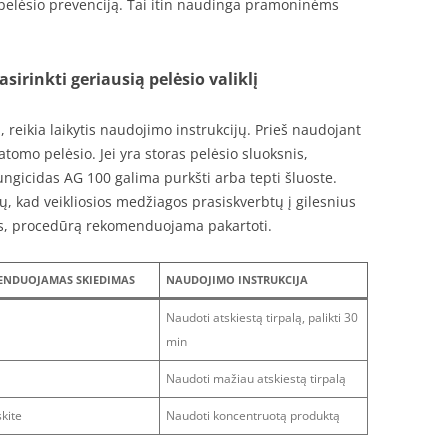
a pelėsio prevenciją. Tai itin naudinga pramoninėms
sirinkti geriausią pelėsio valiklį
reikia laikytis naudojimo instrukcijų. Prieš naudojant
atomo pelėsio. Jei yra storas pelėsio sluoksnis,
gicidas AG 100 galima purkšti arba tepti šluoste.
ių, kad veikliosios medžiagos prasiskverbtų į gilesnius
rbęs, procedūrą rekomenduojama pakartoti.
NDUOJAMAS SKIEDIMAS
NAUDOJIMO INSTRUKCIJA
Naudoti atskiestą tirpalą, palikti 30
min
Naudoti mažiau atskiestą tirpalą
kite
Naudoti koncentruotą produktą