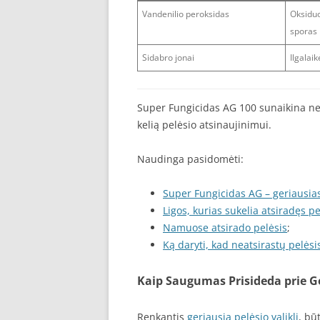
Vandenilio peroksidas
Oksiduo
sporas
Sidabro jonai
Ilgalai
Super Fungicidas AG 100 sunaikina ne t
kelią pelėsio atsinaujinimui.
Naudinga pasidomėti:
Super Fungicidas AG – geriausia
Ligos, kurias sukelia atsiradęs pe
Namuose atsirado pelėsis
;
Ką daryti, kad neatsirastų pelė
Kaip Saugumas Prisideda prie G
Renkantis
geriausią pelėsio valiklį
, bū