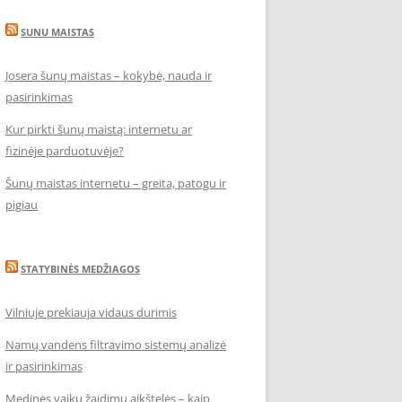
SUNU MAISTAS
Josera šunų maistas – kokybė, nauda ir
pasirinkimas
Kur pirkti šunų maistą: internetu ar
fizinėje parduotuvėje?
Šunų maistas internetu – greita, patogu ir
pigiau
STATYBINĖS MEDŽIAGOS
Vilniuje prekiauja vidaus durimis
Namų vandens filtravimo sistemų analizė
ir pasirinkimas
Medinės vaikų žaidimų aikštelės – kaip