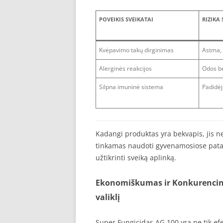
POVEIKIS SVEIKATAI
RIZIKA 
Kvėpavimo takų dirginimas
Astma, 
Alerginės reakcijos
Odos bė
Silpna imuninė sistema
Padidėju
Kadangi produktas yra bekvapis, jis n
tinkamas naudoti gyvenamosiose patal
užtikrinti sveiką aplinką.
Ekonomiškumas ir Konkurencinga
valiklį
Super Fungicidas AG 100 yra ne tik ef