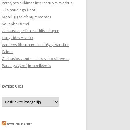
Patalynės pirkimas internetu yra svarbus
– ką naudinga žinoti
Mobiliųjų telefonų remontas
Aquaphor filtrai
Geriausias pelėsio valiklis – Super
Fungicidas AG 100
Vandens filtrai namui – Rūšys, Nauda ir
Kainos
Geriausios vandens filtravimo sistemos
Padangų žymėjimo reikšmės
KATEGORIJOS
Kategorijos
GYVUNU PREKES