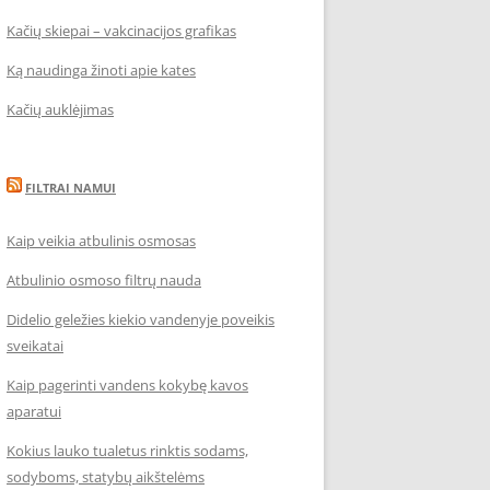
Kačių skiepai – vakcinacijos grafikas
Ką naudinga žinoti apie kates
Kačių auklėjimas
FILTRAI NAMUI
Kaip veikia atbulinis osmosas
Atbulinio osmoso filtrų nauda
Didelio geležies kiekio vandenyje poveikis
sveikatai
Kaip pagerinti vandens kokybę kavos
aparatui
Kokius lauko tualetus rinktis sodams,
sodyboms, statybų aikštelėms