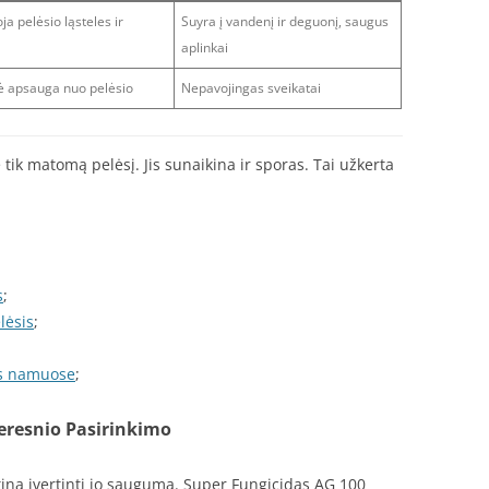
ja pelėsio ląsteles ir
Suyra į vandenį ir deguonį, saugus
aplinkai
kė apsauga nuo pelėsio
Nepavojingas sveikatai
ik matomą pelėsį. Jis sunaikina ir sporas. Tai užkerta
s
;
lėsis
;
sis namuose
;
eresnio Pasirinkimo
tina įvertinti jo saugumą. Super Fungicidas AG 100