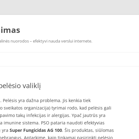
nimas
linės nuorodos – efektyvi nauda verslui internete.
elėsio valiklį
į. Pelėsis yra dažna problema. Jis kenkia tiek
o sveikatos organizacija) tyrimai rodo, kad pelėsis gali
pavimo takų infekcijas ir alergijas. Ypač jautrūs yra
sia imunine sistema. PSO pataria naudoti efektyvias
ų yra
Super Fungicidas AG 100
. Šis produktas, siūlomas
 nebrangus. Aptarkime, kaip tinkamai pasirinkti pelėsio