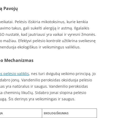
mą Pavojų
ikatai. Pelėsis išskiria mikotoksinus, kurie kenkia
imo takus, gali sukelti alergiją ir astmą. Ilgalaikis
O nustatė, kad jautriausi yra vaikai ir vyresni žmonės.
o mažiau. Efektyvi pelėsio kontrolė užtikrina sveikesnę
menduoja ekologiškus ir veiksmingus valiklius.
imo Mechanizmas
s pelėsio valiklis
, nes turi dvigubą veikimo principą. Jo
idabro jonų. Vandenilio peroksidas oksiduoja pelėsio
esas yra natūralus ir saugus. Vandenilio peroksidas
ka cheminių likučių. Sidabro jonai slopina pelėsio
augą. Šis derinys yra veiksmingas ir saugus.
JA
EKOLOGIŠKUMAS