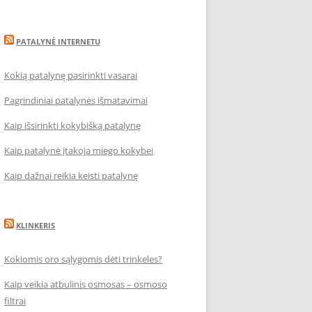
PATALYNĖ INTERNETU
Kokią patalynę pasirinkti vasarai
Pagrindiniai patalynės išmatavimai
Kaip išsirinkti kokybišką patalynę
Kaip patalynė įtakoja miego kokybei
Kaip dažnai reikia keisti patalynę
KLINKERIS
Kokiomis oro sąlygomis dėti trinkeles?
Kaip veikia atbulinis osmosas – osmoso
filtrai