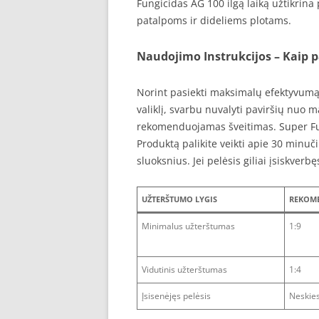
Fungicidas AG 100 ilgą laiką užtikrin
patalpoms ir dideliems plotams.
Naudojimo Instrukcijos – Kaip pa
Norint pasiekti maksimalų efektyvumą, 
valiklį, svarbu nuvalyti paviršių nuo m
rekomenduojamas šveitimas. Super Fun
Produktą palikite veikti apie 30 minuč
sluoksnius. Jei pelėsis giliai įsiskve
UŽTERŠTUMO LYGIS
REKOME
Minimalus užterštumas
1:9
Vidutinis užterštumas
1:4
Įsisenėjęs pelėsis
Neskies