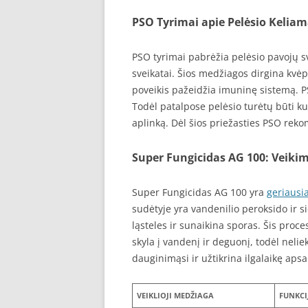
PSO Tyrimai apie Pelėsio Kelia
PSO tyrimai pabrėžia pelėsio pavojų sve
sveikatai. Šios medžiagos dirgina kvėpav
poveikis pažeidžia imuninę sistemą. PS
Todėl patalpose pelėsio turėtų būti ku
aplinką. Dėl šios priežasties PSO reko
Super Fungicidas AG 100: Veik
Super Fungicidas AG 100 yra
geriausia
sudėtyje yra vandenilio peroksido ir s
ląsteles ir sunaikina sporas. Šis proc
skyla į vandenį ir deguonį, todėl nelie
dauginimąsi ir užtikrina ilgalaikę aps
VEIKLIOJI MEDŽIAGA
FUNKCI