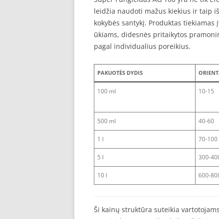
leidžia naudoti mažus kiekius ir taip i
kokybės santykį. Produktas tiekiamas 
ūkiams, didesnės pritaikytos pramonin
pagal individualius poreikius.
PAKUOTĖS DYDIS
ORIENT
100 ml
10-15
500 ml
40-60
1 l
70-100
5 l
300-40
10 l
600-80
Ši kainų struktūra suteikia vartotoja