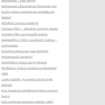
deimantais – kaip derinti
Dažniausiai užduodamas klausimas: ant
kurios rankos nešiojamas sužadėtuvių
žiedas?
Atbulinio osmoso paskirtis
Osmoso filtrų – atbulinio osmoso nauda
Vandens filtrų po kriaukle svarba
Kaklaraištis ir stilius naudojant spalvas –
psichologija
Kirpyklos plautuvės: kaip išsirinkti
tinkamiausią variantą?
Kokybiškos vidaus durys Vilniuje
Minkštas ir švarus vanduo su Aquaphor
S800
Lauko kubilai – ką svarbu žinoti prieš
perkant
Kuo naudingi nukalkinimo filtrai namui ir
biurui
Kaip pasirinkti geriausią pelėsio valiklį