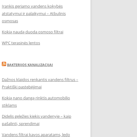
Įrankis geriamo vandens kokybės
atstatymui ir palaikymui – Atbulinis
osmosas
Kokią naudą duoda osmoso filtrai
WPC terasinės lentos
BAKTERIJOS KANALIZACIJAI
Dažnos klaidos renkantis vandens filtrus –
Praktiški pastebėjimai
Kokią nano dangą rinktis automobilio
stiklams
Didelis geležies kiekis vandenyje – kaip
pašalinti, sprendimai
Vandens filtrai kavos aparatams, ledo