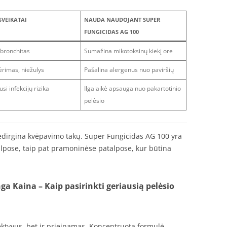
SVEIKATAI
NAUDA NAUDOJANT SUPER
FUNGICIDAS AG 100
bronchitas
Sumažina mikotoksinų kiekį ore
rimas, niežulys
Pašalina alergenus nuo paviršių
si infekcijų rizika
Ilgalaikė apsauga nuo pakartotinio
pelėsio
edirgina kvėpavimo takų. Super Fungicidas AG 100 yra
pose, taip pat pramoninėse patalpose, kur būtina
 Kaina – Kaip pasirinkti geriausią pelėsio
ektyvus, bet ir prieinamas. Koncentruota formulė