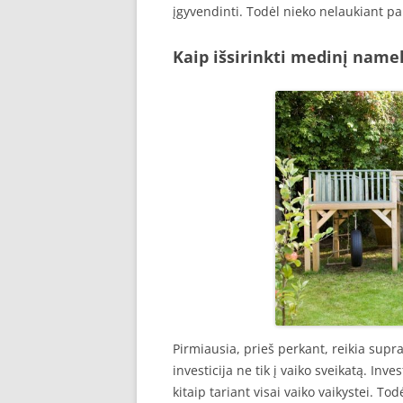
įgyvendinti. Todėl nieko nelaukiant pa
Kaip išsirinkti medinį namel
Pirmiausia, prieš perkant, reikia supr
investicija ne tik į vaiko sveikatą. In
kitaip tariant visai vaiko vaikystei. To