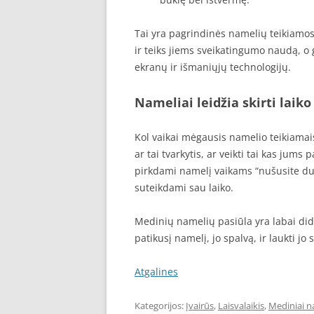
Tai yra pagrindinės namelių teikiamos 
ir teiks jiems sveikatingumo naudą, o g
ekranų ir išmaniųjų technologijų.
Nameliai leidžia skirti laiko
Kol vaikai mėgausis namelio teikiamais
ar tai tvarkytis, ar veikti tai kas jums 
pirkdami namelį vaikams “nušusite du 
suteikdami sau laiko.
Medinių namelių pasiūla yra labai didel
patikusį namelį, jo spalvą, ir laukti jo
Atgalines
Kategorijos:
Įvairūs
,
Laisvalaikis
,
Mediniai n