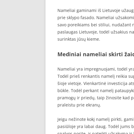
Nameliai gaminami iš Lietuvoje užaugi
prie sklypo fasado. Nameliai užsakomi 
savo poreikiams bei stiliui, nudažant
paslaugas Lietuvoje, todėl užsakius nam
surinktas jūsų kieme.
Mediniai nameliai skirti ža
Nameliai yra impregnuojami, todėl yra 
Todėl prieš renkantis namelį reikia sup
šioje vietoje. Vienkartinė investicija 
būkle. Todėl perkant namelį pataupyk
pramogų ir priedų, taip žinosite kad p
praleistu prie ekranų.
Jeigu nežinote kokį namelį pirkti, gami
pasiūloje yra labai daug. Todėl jums be
spalvos norite, ir pateikti užsakymą i