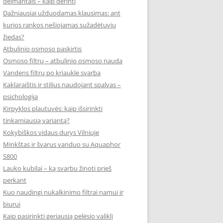
deimantais – kaip derinti
Dažniausiai užduodamas klausimas: ant
kurios rankos nešiojamas sužadėtuvių
žiedas?
Atbulinio osmoso paskirtis
Osmoso filtrų – atbulinio osmoso nauda
Vandens filtrų po kriaukle svarba
Kaklaraištis ir stilius naudojant spalvas –
psichologija
Kirpyklos plautuvės: kaip išsirinkti
tinkamiausią variantą?
Kokybiškos vidaus durys Vilniuje
Minkštas ir švarus vanduo su Aquaphor
S800
Lauko kubilai – ką svarbu žinoti prieš
perkant
Kuo naudingi nukalkinimo filtrai namui ir
biurui
Kaip pasirinkti geriausią pelėsio valiklį