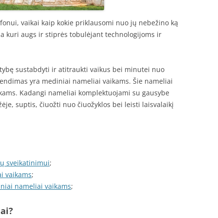
fonui, vaikai kaip kokie priklausomi nuo jų nebežino ką
ma kuri augs ir stiprės tobulėjant technologijoms ir
ybę sustabdyti ir atitraukti vaikus bei minutei nuo
rendimas yra mediniai nameliai vaikams. Šie nameliai
ikams. Kadangi nameliai komplektuojami su gausybe
je, suptis, čiuožti nuo čiuožyklos bei leisti laisvalaikį
ų sveikatinimui
;
ai vaikams
;
iniai nameliai vaikams
;
ai?