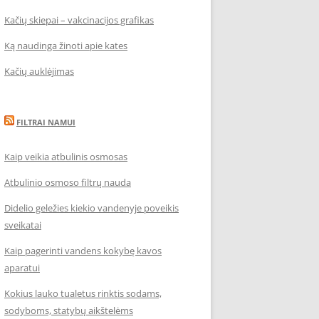
Kačių skiepai – vakcinacijos grafikas
Ką naudinga žinoti apie kates
Kačių auklėjimas
FILTRAI NAMUI
Kaip veikia atbulinis osmosas
Atbulinio osmoso filtrų nauda
Didelio geležies kiekio vandenyje poveikis
sveikatai
Kaip pagerinti vandens kokybę kavos
aparatui
Kokius lauko tualetus rinktis sodams,
sodyboms, statybų aikštelėms