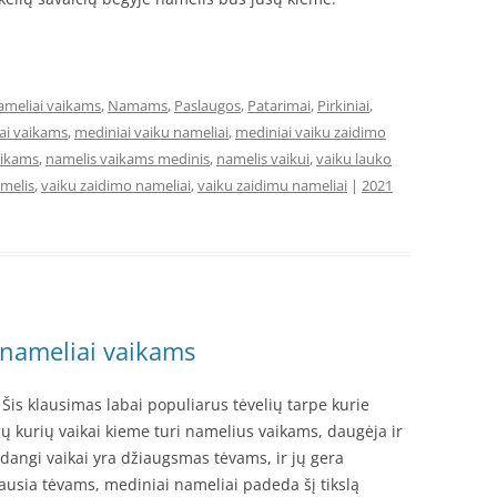
ameliai vaikams
,
Namams
,
Paslaugos
,
Patarimai
,
Pirkiniai
,
ai vaikams
,
mediniai vaiku nameliai
,
mediniai vaiku zaidimo
aikams
,
namelis vaikams medinis
,
namelis vaikui
,
vaiku lauko
melis
,
vaiku zaidimo nameliai
,
vaiku zaidimu nameliai
|
2021
i nameliai vaikams
 Šis klausimas labai populiarus tėvelių tarpe kurie
 kurių vaikai kieme turi namelius vaikams, daugėja ir
adangi vaikai yra džiaugsmas tėvams, ir jų gera
iausia tėvams, mediniai nameliai padeda šį tikslą