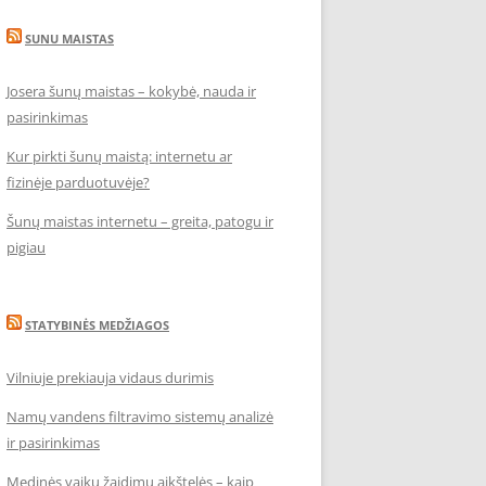
SUNU MAISTAS
Josera šunų maistas – kokybė, nauda ir
pasirinkimas
Kur pirkti šunų maistą: internetu ar
fizinėje parduotuvėje?
Šunų maistas internetu – greita, patogu ir
pigiau
STATYBINĖS MEDŽIAGOS
Vilniuje prekiauja vidaus durimis
Namų vandens filtravimo sistemų analizė
ir pasirinkimas
Medinės vaikų žaidimų aikštelės – kaip