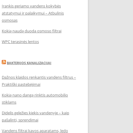
Įrankis geriamo vandens kokybės
atstatymui ir palaikymui – Atbulinis
osmosas
Kokią naudą duoda osmoso filtrai
WPC terasinės lentos
BAKTERIJOS KANALIZACIJAI
Dažnos klaidos renkantis vandens filtrus –
Praktiški pastebėjimai
Kokią nano dangą rinktis automobilio
stiklams
Didelis geležies kiekis vandenyje – kaip
pašalinti, sprendimai
Vandens filtrai kavos aparatams, ledo