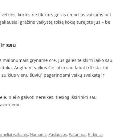
veiklos, kurios ne tik kurs geras emocijas vaikams bet
aliausiai gražins vaikystę tokią kokią turėjote jūs – be
 ir sau
 malonumais gryname ore, Jūs galėsite skirti laiko sau,
patinka. Auginant vaikus šio laiko sau labai trūksta, tai
zuikius vienu šūvių” pagerindami vaikų sveikatą ir
ė, nieko galvoti nereikės, tiesiog išsirinkti sau
 savo kieme.
ameliai vaikams
,
Namams
,
Paslaugos
,
Patarimai
,
Pirkiniai
,