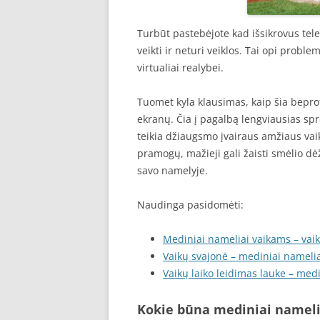
Turbūt pastebėjote kad išsikrovus tele
veikti ir neturi veiklos. Tai opi proble
virtualiai realybei.
Tuomet kyla klausimas, kaip šia beprot
ekranų. Čia į pagalbą lengviausias sp
teikia džiaugsmo įvairaus amžiaus va
pramogų, mažieji gali žaisti smėlio dėžė
savo namelyje.
Naudinga pasidomėti:
Mediniai nameliai vaikams – vaik
Vaikų svajonė – mediniai nameli
Vaikų laiko leidimas lauke – med
Kokie būna mediniai nameli