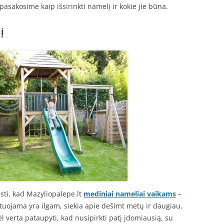
pasakosime kaip išsirinkti namelį ir kokie jie būna.
į
asti, kad Mazyliopalepe.lt
mediniai nameliai vaikams
–
vestuojama yra ilgam, siekia apie dešimt metų ir daugiau,
dėl verta pataupyti, kad nusipirkti patį įdomiausią, su