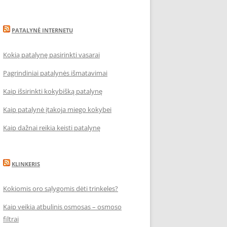
PATALYNĖ INTERNETU
Kokią patalynę pasirinkti vasarai
Pagrindiniai patalynės išmatavimai
Kaip išsirinkti kokybišką patalynę
Kaip patalynė įtakoja miego kokybei
Kaip dažnai reikia keisti patalynę
KLINKERIS
Kokiomis oro sąlygomis dėti trinkeles?
Kaip veikia atbulinis osmosas – osmoso
filtrai