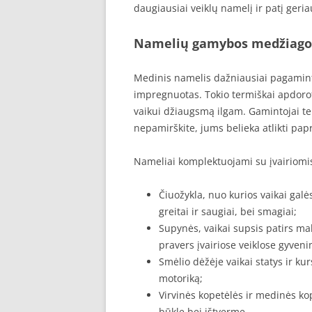
daugiausiai veiklų namelį ir patį geri
Namelių gamybos medžiago
Medinis namelis dažniausiai pagamintas
impregnuotas. Tokio termiškai apdoroto
vaikui džiaugsmą ilgam. Gamintojai tei
nepamirškite, jums belieka atlikti papr
Nameliai komplektuojami su įvairiom
Čiuožykla, nuo kurios vaikai galės
greitai ir saugiai, bei smagiai;
Supynės, vaikai supsis patirs ma
pravers įvairiose veiklose gyveni
Smėlio dėžėje vaikai statys ir kur
motoriką;
Virvinės kopetėlės ir medinės kop
būklę bei ištvermę.