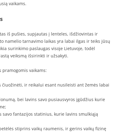
ausią vaikams.
s
 iš pušies, supjautas į lenteles, išdžiovintas ir
 namelio tarnavimo laikas yra labai ilgas ir teiks jūsų
kia surinkimo paslaugas visoje Lietuvoje, todėl
astą veiksmą išsirinkti ir užsakyti.
is pramogomis vaikams:
 čiuožinėti, ir reikalui esant nusileisti ant žemės labai
lonumą, bei lavins savo pusiausvyros įgūdžius kurie
me;
s savo fantazijos statinius, kurie lavins smulkiąją
etėlės stiprins vaikų raumenis, ir gerins vaikų fizinę