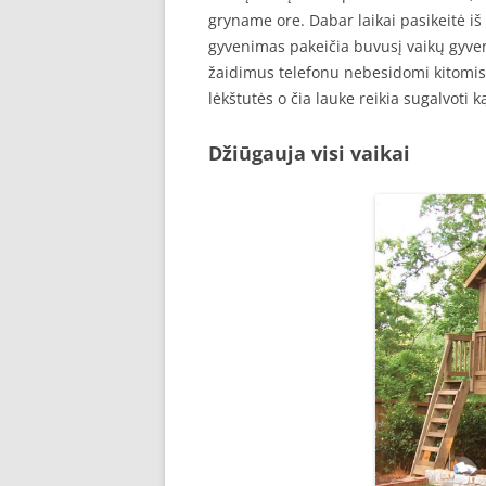
gryname ore. Dabar laikai pasikeitė iš
gyvenimas pakeičia buvusį vaikų gyven
žaidimus telefonu nebesidomi kitomis 
lėkštutės o čia lauke reikia sugalvoti ką
Džiūgauja visi vaikai