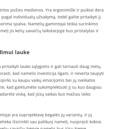
ntos pušies medienos. Yra ergonimiški ir puikiai dera
pagal individualų užsakymą, todėl galite pritaikyti jį
 norima spalva. Namelių gamintojai teikia surinkimo
elį jis kelių savaičių laikotarpyje bus pristatytas ir
idimui lauke
pritaikyti lauko sąlygoms ir gali tarnauti daug metų.
rasti, kad namelis investicija ilgam, ir neverta taupyti
atsipirks su kaupu vaikų emocijomis bei jų sveikatos
ite, kad galėtumėte sukomplektuoti jį su kuo daugiau
adarėte viską, kad jūsų vaikas kuo mažiau laiko
ntojai yra suprojektavę begalės jų variantų, ir jų
lieka išsirinkti sau patikusį namelį, nuspręsti kokios
r kelių savaičių bėgyje namelis bus jūsų kieme.