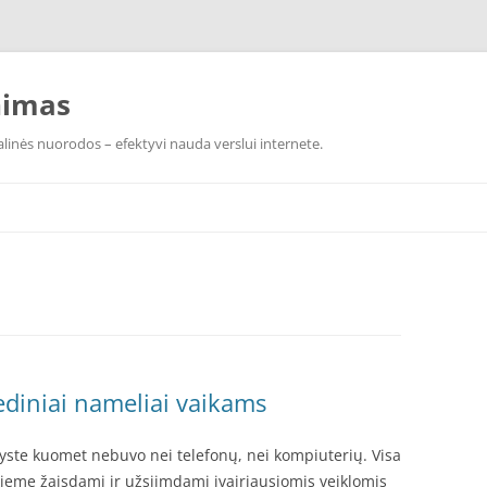
nimas
linės nuorodos – efektyvi nauda verslui internete.
ediniai nameliai vaikams
ikyste kuomet nebuvo nei telefonų, nei kompiuterių. Visa
 kieme žaisdami ir užsiimdami įvairiausiomis veiklomis