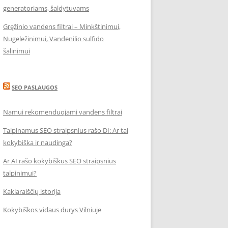
generatoriams, šaldytuvams
Gręžinio vandens filtrai – Minkštinimui,
Nugeležinimui, Vandenilio sulfido
šalinimui
SEO PASLAUGOS
Namui rekomenduojami vandens filtrai
Talpinamus SEO straipsnius rašo DI: Ar tai
kokybiška ir naudinga?
Ar AI rašo kokybiškus SEO straipsnius
talpinimui?
Kaklaraiščių istorija
Kokybiškos vidaus durys Vilniuje