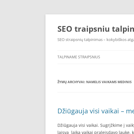
Pereiti
prie
turinio
SEO traipsniu talpi
SEO straipsnių talpinimas – kokybiškos atga
TALPINAME STRAIPSNIUS
ŽYMŲ ARCHYVAI:
NAMELIS VAIKAMS MEDINIS
Džiūgauja visi vaikai – m
Džiūgauja visi vaikai. Sugrįžkime į va
laisvą laiką vaikai praleisdavo lauke,