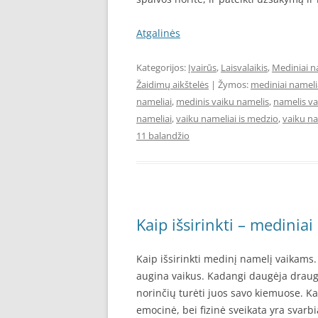
Atgalinės
Kategorijos:
Įvairūs
,
Laisvalaikis
,
Mediniai n
Žaidimų aikštelės
| Žymos:
mediniai nameli
nameliai
,
medinis vaiku namelis
,
namelis v
nameliai
,
vaiku nameliai is medzio
,
vaiku na
11 balandžio
Kaip išsirinkti – medinia
Kaip išsirinkti medinį namelį vaikams.
augina vaikus. Kadangi daugėja draugų
norinčių turėti juos savo kiemuose. K
emocinė, bei fizinė sveikata yra svarb