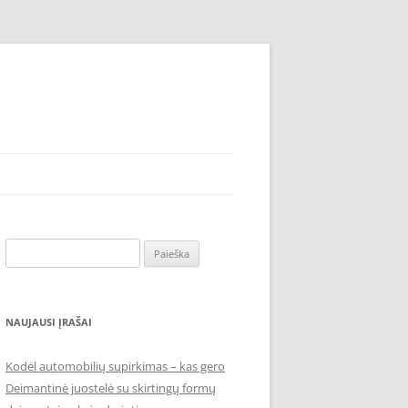
Ieškoti:
NAUJAUSI ĮRAŠAI
Kodėl automobilių supirkimas – kas gero
Deimantinė juostelė su skirtingų formų