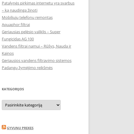
Patalynės pirkimas internetu yra svarbus
– ką naudinga žinoti
Mobiliųjų telefonų remontas
Aquaphor filtrai
Geriausias pelėsio valiklis – Super
Fungicidas AG 100
Vandens filtrai namui – Rūšys, Nauda ir
Kainos
Geriausios vandens filtravimo sistemos
Padangų žymėjimo reikšmės
KATEGORIJOS
Kategorijos
GYVUNU PREKES