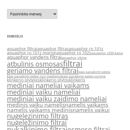
Archyvas
DEBESĖLIS
aquaphor filtrai
aquaphor filtras
aquaphor ro 101s
aquaphor ro 101s morion
aquaphor ro 102s
aquaphor s550 kaina
aquaphor vandens filtrai
aquaphor viking
filtrai
atbulinis osmosas
geriamo vandens filtrai
kaip panaikinti pelesi
kaip panaikinti pelesi nuo medienos
kaip panaikinti pelesi vonioje
klinkerio plyteles
klinkerio plytos
klinkeris
mediniai nameliai vaikams
mediniai vaiku nameliai
mediniai vaiku zaidimo nameliai
medinis vaiku namelis
namelis vaikams
namelis vaikams medinis
namelis vaikui
nugelezinimo filtras
nugeležinimo filtrai
nukalkinimo filtrai
osmoso filtrai