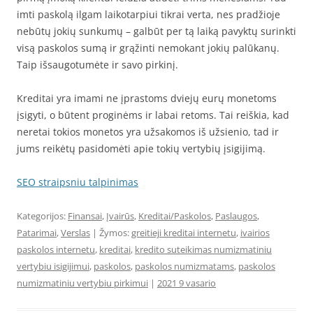
imti paskolą ilgam laikotarpiui tikrai verta, nes pradžioje
nebūtų jokių sunkumų – galbūt per tą laiką pavyktų surinkti
visą paskolos sumą ir grąžinti nemokant jokių palūkanų.
Taip išsaugotumėte ir savo pirkinį.
Kreditai yra imami ne įprastoms dviejų eurų monetoms
įsigyti, o būtent proginėms ir labai retoms. Tai reiškia, kad
neretai tokios monetos yra užsakomos iš užsienio, tad ir
jums reikėtų pasidomėti apie tokių vertybių įsigijimą.
SEO straipsniu talpinimas
Kategorijos:
Finansai
,
Įvairūs
,
Kreditai/Paskolos
,
Paslaugos
,
Patarimai
,
Verslas
| Žymos:
greitieji kreditai internetu
,
ivairios
paskolos internetu
,
kreditai
,
kredito suteikimas numizmatiniu
vertybiu isigijimui
,
paskolos
,
paskolos numizmatams
,
paskolos
numizmatiniu vertybiu pirkimui
|
2021 9 vasario