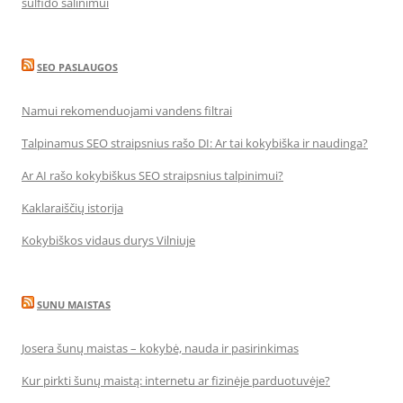
sulfido šalinimui
SEO PASLAUGOS
Namui rekomenduojami vandens filtrai
Talpinamus SEO straipsnius rašo DI: Ar tai kokybiška ir naudinga?
Ar AI rašo kokybiškus SEO straipsnius talpinimui?
Kaklaraiščių istorija
Kokybiškos vidaus durys Vilniuje
SUNU MAISTAS
Josera šunų maistas – kokybė, nauda ir pasirinkimas
Kur pirkti šunų maistą: internetu ar fizinėje parduotuvėje?