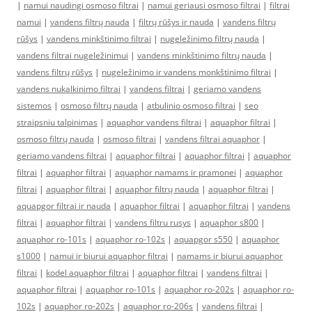
|
namui naudingi osmoso filtrai
|
namui geriausi osmoso filtrai
|
filtrai
namui
|
vandens filtrų nauda
|
filtrų rūšys ir nauda
|
vandens filtrų
rūšys
|
vandens minkštinimo filtrai
|
nugeležinimo filtrų nauda
|
vandens filtrai nugeležinimui
|
vandens minkštinimo filtrų nauda
|
vandens filtrų rūšys
|
nugeležinimo ir vandens monkštinimo filtrai
|
vandens nukalkinimo filtrai
|
vandens filtrai
|
geriamo vandens
sistemos
|
osmoso filtrų nauda
|
atbulinio osmoso filtrai
|
seo
straipsniu talpinimas
|
aquaphor vandens filtrai
|
aquaphor filtrai
|
osmoso filtrų nauda
|
osmoso filtrai
|
vandens filtrai aquaphor
|
geriamo vandens filtrai
|
aquaphor filtrai
|
aquaphor filtrai
|
aquaphor
filtrai
|
aquaphor filtrai
|
aquaphor namams ir pramonei
|
aquaphor
filtrai
|
aquaphor filtrai
|
aquaphor filtrų nauda
|
aquaphor filtrai
|
aquapgor filtrai ir nauda
|
aquaphor filtrai
|
aquaphor filtrai
|
vandens
filtrai
|
aquaphor filtrai
|
vandens filtru rusys
|
aquaphor s800
|
aquaphor ro-101s
|
aquaphor ro-102s
|
aquapgor s550
|
aquaphor
s1000
|
namui ir biurui aquaphor filtrai
|
namams ir biurui aquaphor
filtrai
|
kodel aquaphor filtrai
|
aquaphor filtrai
|
vandens filtrai
|
aquaphor filtrai
|
aquaphor ro-101s
|
aquaphor ro-202s
|
aquaphor ro-
102s
|
aquaphor ro-202s
|
aquaphor ro-206s
|
vandens filtrai
|