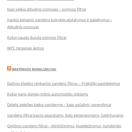
Kaip veikia atbulinis osmosas – osmoso filtrai
Įrankis geriamo vandens kokybės atstatymui ir palaikymui –
Atbulinis osmosas
Kokią naudą duoda osmoso filtrai
WPC terasinės lentos
BAKTERIJOS KANALIZACIJAI
Dažnos klaidos renkantis vandens filtrus – Praktiški pastebėjimai
Kokią nano dangą rinktis automobilio stiklams
Didelis geležies kiekis vandenyje – kaip pašalinti, sprendimai
Vandens filtrai kavos aparatams, ledo generatoriams, šaldytuvams
Gręžinio vandens filtrai – Minkštinimui, Nugeležinimui, Vandenilio