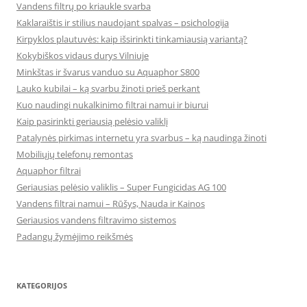
Vandens filtrų po kriaukle svarba
Kaklaraištis ir stilius naudojant spalvas – psichologija
Kirpyklos plautuvės: kaip išsirinkti tinkamiausią variantą?
Kokybiškos vidaus durys Vilniuje
Minkštas ir švarus vanduo su Aquaphor S800
Lauko kubilai – ką svarbu žinoti prieš perkant
Kuo naudingi nukalkinimo filtrai namui ir biurui
Kaip pasirinkti geriausią pelėsio valiklį
Patalynės pirkimas internetu yra svarbus – ką naudinga žinoti
Mobiliųjų telefonų remontas
Aquaphor filtrai
Geriausias pelėsio valiklis – Super Fungicidas AG 100
Vandens filtrai namui – Rūšys, Nauda ir Kainos
Geriausios vandens filtravimo sistemos
Padangų žymėjimo reikšmės
KATEGORIJOS