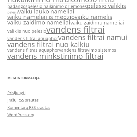
pelesio valiklis
padangos
pelesio naikinimo priemones
vaiku lauko nameliai
pelesis
vaiku nameliai is medzio
vaiku namelis
vaiku zaidimo nameliai
vaiku zaidimu nameliai
vandens filtrai
valiklis nuo pelesio
vandens filtrai namui
vandens filtrai aquaphor
vandens filtrai nuo kalkiu
vandens filtras aquaphor
vandens filtravimo sistemos
vandens minkstinimo filtrai
METAINFORMACIJA
Prisijungti
Įrašų RSS srautas
Komentarų RSS srautas
WordPress.org