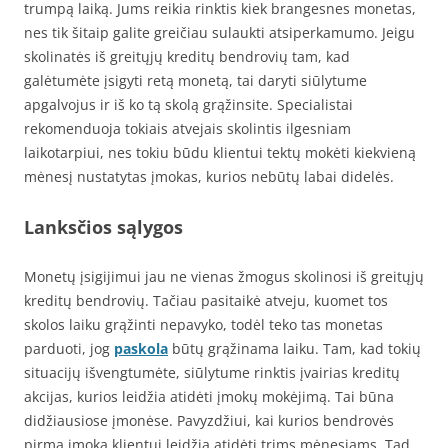
trumpą laiką. Jums reikia rinktis kiek brangesnes monetas,
nes tik šitaip galite greičiau sulaukti atsiperkamumo. Jeigu
skolinatės iš greitųjų kreditų bendrovių tam, kad
galėtumėte įsigyti retą monetą, tai daryti siūlytume
apgalvojus ir iš ko tą skolą grąžinsite. Specialistai
rekomenduoja tokiais atvejais skolintis ilgesniam
laikotarpiui, nes tokiu būdu klientui tektų mokėti kiekvieną
mėnesį nustatytas įmokas, kurios nebūtų labai didelės.
Lanksčios sąlygos
Monetų įsigijimui jau ne vienas žmogus skolinosi iš greitųjų
kreditų bendrovių. Tačiau pasitaikė atveju, kuomet tos
skolos laiku grąžinti nepavyko, todėl teko tas monetas
parduoti, jog
paskola
būtų grąžinama laiku. Tam, kad tokių
situacijų išvengtumėte, siūlytume rinktis įvairias kreditų
akcijas, kurios leidžia atidėti įmokų mokėjimą. Tai būna
didžiausiose įmonėse. Pavyzdžiui, kai kurios bendrovės
pirmą įmoką klientui leidžia atidėti trims mėnesiams. Tad