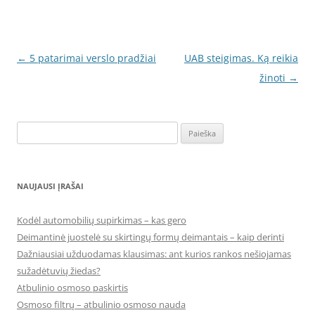
Įrašo
←
5 patarimai verslo pradžiai
UAB steigimas. Ką reikia
navigacija
žinoti
→
Ieškoti:
NAUJAUSI ĮRAŠAI
Kodėl automobilių supirkimas – kas gero
Deimantinė juostelė su skirtingų formų deimantais – kaip derinti
Dažniausiai užduodamas klausimas: ant kurios rankos nešiojamas
sužadėtuvių žiedas?
Atbulinio osmoso paskirtis
Osmoso filtrų – atbulinio osmoso nauda