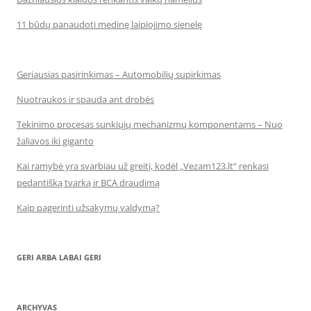
11 būdų panaudoti medinę laipiojimo sienelę
Geriausias pasirinkimas – Automobilių supirkimas
Nuotraukos ir spauda ant drobės
Tekinimo procesas sunkiųjų mechanizmų komponentams – Nuo
žaliavos iki giganto
Kai ramybė yra svarbiau už greitį, kodėl „Vezam123.lt“ renkasi
pedantišką tvarką ir BCA draudimą
Kaip pagerinti užsakymų valdymą?
GERI ARBA LABAI GERI
ARCHYVAS