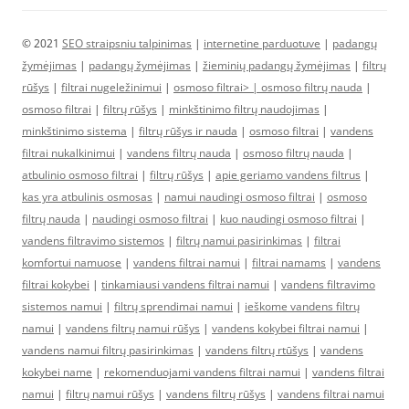
© 2021
SEO straipsniu talpinimas
|
internetine parduotuve
|
padangų
žymėjimas
|
padangų žymėjimas
|
žieminių padangų žymėjimas
|
filtrų
rūšys
|
filtrai nugeležinimui
|
osmoso filtrai> |
osmoso filtrų nauda
|
osmoso filtrai
|
filtrų rūšys
|
minkštinimo filtrų naudojimas
|
minkštinimo sistema
|
filtrų rūšys ir nauda
|
osmoso filtrai
|
vandens
filtrai nukalkinimui
|
vandens filtrų nauda
|
osmoso filtrų nauda
|
atbulinio osmoso filtrai
|
filtrų rūšys
|
apie geriamo vandens filtrus
|
kas yra atbulinis osmosas
|
namui naudingi osmoso filtrai
|
osmoso
filtrų nauda
|
naudingi osmoso filtrai
|
kuo naudingi osmoso filtrai
|
vandens filtravimo sistemos
|
filtrų namui pasirinkimas
|
filtrai
komfortui namuose
|
vandens filtrai namui
|
filtrai namams
|
vandens
filtrai kokybei
|
tinkamiausi vandens filtrai namui
|
vandens filtravimo
sistemos namui
|
filtrų sprendimai namui
|
ieškome vandens filtrų
namui
|
vandens filtrų namui rūšys
|
vandens kokybei filtrai namui
|
vandens namui filtrų pasirinkimas
|
vandens filtrų rtūšys
|
vandens
kokybei name
|
rekomenduojami vandens filtrai namui
|
vandens filtrai
namui
|
filtrų namui rūšys
|
vandens filtrų rūšys
|
vandens filtrai namui