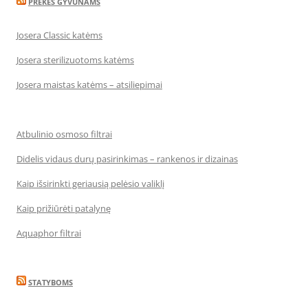
PREKĖS GYVŪNAMS
Josera Classic katėms
Josera sterilizuotoms katėms
Josera maistas katėms – atsiliepimai
Atbulinio osmoso filtrai
Didelis vidaus durų pasirinkimas – rankenos ir dizainas
Kaip išsirinkti geriausią pelėsio valiklį
Kaip prižiūrėti patalynę
Aquaphor filtrai
STATYBOMS