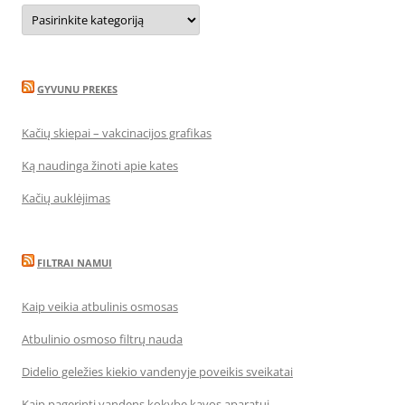
Kategorijos
GYVUNU PREKES
Kačių skiepai – vakcinacijos grafikas
Ką naudinga žinoti apie kates
Kačių auklėjimas
FILTRAI NAMUI
Kaip veikia atbulinis osmosas
Atbulinio osmoso filtrų nauda
Didelio geležies kiekio vandenyje poveikis sveikatai
Kaip pagerinti vandens kokybę kavos aparatui