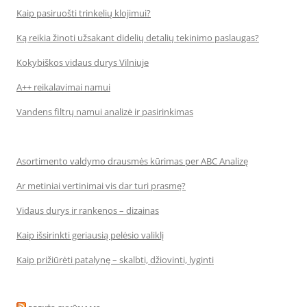
Kaip pasiruošti trinkelių klojimui?
Ką reikia žinoti užsakant didelių detalių tekinimo paslaugas?
Kokybiškos vidaus durys Vilniuje
A++ reikalavimai namui
Vandens filtrų namui analizė ir pasirinkimas
Asortimento valdymo drausmės kūrimas per ABC Analizę
Ar metiniai vertinimai vis dar turi prasmę?
Vidaus durys ir rankenos – dizainas
Kaip išsirinkti geriausią pelėsio valiklį
Kaip prižiūrėti patalynę – skalbti, džiovinti, lyginti