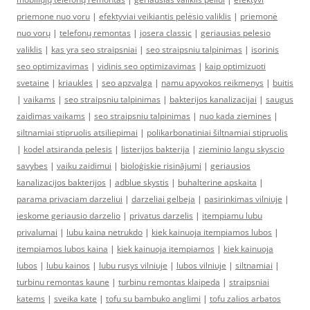
priemone nuo voru
|
efektyviai veikiantis pelėsio valiklis
|
priemonė
nuo vorų
|
telefonų remontas
|
josera classic
|
geriausias pelesio
valiklis
|
kas yra seo straipsniai
|
seo straipsniu talpinimas
|
isorinis
seo optimizavimas
|
vidinis seo optimizavimas
|
kaip optimizuoti
svetaine
|
kriaukles
|
seo apzvalga
|
namu apyvokos reikmenys
|
buitis
|
vaikams
|
seo straipsniu talpinimas
|
bakterijos kanalizacijai
|
saugus
zaidimas vaikams
|
seo straipsniu talpinimas
|
nuo kada ziemines
|
siltnamiai stipruolis atsiliepimai
|
polikarbonatiniai šiltnamiai stipruolis
|
kodel atsiranda pelesis
|
listerijos bakterija
|
zieminio langu skyscio
savybes
|
vaiku zaidimui
|
bioloģiskie risinājumi
|
geriausios
kanalizacijos bakterijos
|
adblue skystis
|
buhalterine apskaita
|
parama privaciam darzeliui
|
darzeliai gelbeja
|
pasirinkimas vilniuje
|
ieskome geriausio darzelio
|
privatus darzelis
|
itempiamu lubu
privalumai
|
lubu kaina netrukdo
|
kiek kainuoja itempiamos lubos
|
itempiamos lubos kaina
|
kiek kainuoja itempiamos
|
kiek kainuoja
lubos
|
lubu kainos
|
lubu rusys vilniuje
|
lubos vilniuje
|
siltnamiai
|
turbinu remontas kaune
|
turbinu remontas klaipeda
|
straipsniai
katems
|
sveika kate
|
tofu su bambuko anglimi
|
tofu zalios arbatos