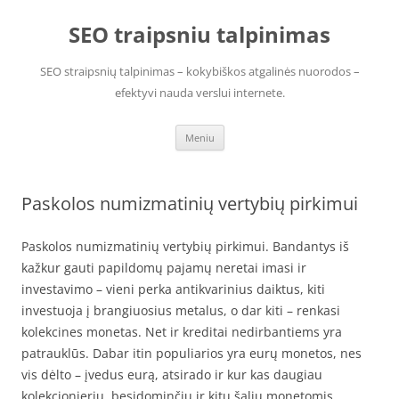
Pereiti
prie
SEO traipsniu talpinimas
turinio
SEO straipsnių talpinimas – kokybiškos atgalinės nuorodos –
efektyvi nauda verslui internete.
Meniu
Paskolos numizmatinių vertybių pirkimui
Paskolos numizmatinių vertybių pirkimui. Bandantys iš
kažkur gauti papildomų pajamų neretai imasi ir
investavimo – vieni perka antikvarinius daiktus, kiti
investuoja į brangiuosius metalus, o dar kiti – renkasi
kolekcines monetas. Net ir kreditai nedirbantiems yra
patrauklūs. Dabar itin populiarios yra eurų monetos, nes
vis dėlto – įvedus eurą, atsirado ir kur kas daugiau
kolekcionierių, besidominčių ir kitų šalių monetomis.