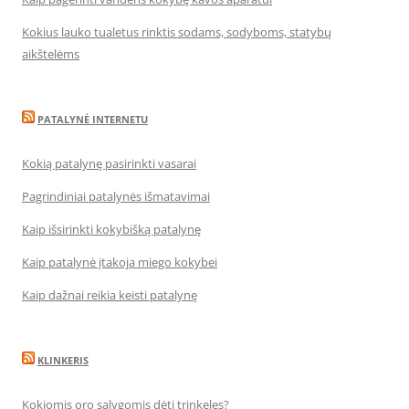
Kokius lauko tualetus rinktis sodams, sodyboms, statybų
aikštelėms
PATALYNĖ INTERNETU
Kokią patalynę pasirinkti vasarai
Pagrindiniai patalynės išmatavimai
Kaip išsirinkti kokybišką patalynę
Kaip patalynė įtakoja miego kokybei
Kaip dažnai reikia keisti patalynę
KLINKERIS
Kokiomis oro sąlygomis dėti trinkeles?