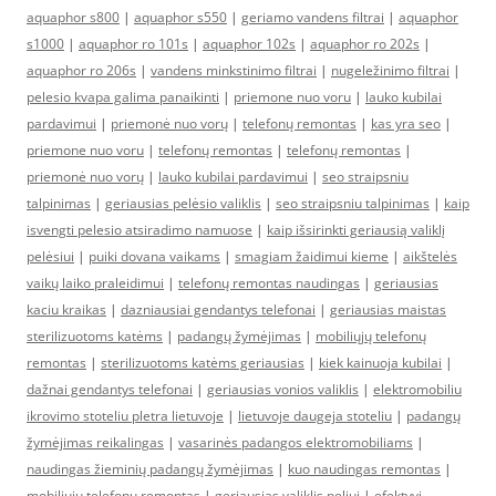
aquaphor s800
|
aquaphor s550
|
geriamo vandens filtrai
|
aquaphor
s1000
|
aquaphor ro 101s
|
aquaphor 102s
|
aquaphor ro 202s
|
aquaphor ro 206s
|
vandens minkstinimo filtrai
|
nugeležinimo filtrai
|
pelesio kvapa galima panaikinti
|
priemone nuo voru
|
lauko kubilai
pardavimui
|
priemonė nuo vorų
|
telefonų remontas
|
kas yra seo
|
priemone nuo voru
|
telefonų remontas
|
telefonų remontas
|
priemonė nuo vorų
|
lauko kubilai pardavimui
|
seo straipsniu
talpinimas
|
geriausias pelėsio valiklis
|
seo straipsniu talpinimas
|
kaip
isvengti pelesio atsiradimo namuose
|
kaip išsirinkti geriausią valiklį
pelėsiui
|
puiki dovana vaikams
|
smagiam žaidimui kieme
|
aikštelės
vaikų laiko praleidimui
|
telefonų remontas naudingas
|
geriausias
kaciu kraikas
|
dazniausiai gendantys telefonai
|
geriausias maistas
sterilizuotoms katėms
|
padangų žymėjimas
|
mobiliųjų telefonų
remontas
|
sterilizuotoms katėms geriausias
|
kiek kainuoja kubilai
|
dažnai gendantys telefonai
|
geriausias vonios valiklis
|
elektromobiliu
ikrovimo stoteliu pletra lietuvoje
|
lietuvoje daugeja stoteliu
|
padangų
žymėjimas reikalingas
|
vasarinės padangos elektromobiliams
|
naudingas žieminių padangų žymėjimas
|
kuo naudingas remontas
|
mobiliųjų telefonų remontas
|
geriausias valiklis peliui
|
efektyvi