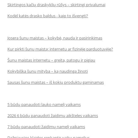
Skirtingos kačių draskyklių rūšys – skirtingi privalumai
Kodėl katės drasko baldus - kaip to išvengti?
Josera šunų maistas – kokybė, nauda ir pasirinkimas
Kur pirkti šunų maistą: internetu ar fizinėje parduotuvėje?
Šunų maistas internetu – greita, patogu ir pigiau
Kokybiška šunų mityba – ką naudinga žinoti
Sausas šunų maistas – iš kokių produktų gaminamas
5 būdų panaudoti lauko namelį vaikams
2026 6 būdų panaudoti žaidimų aikšteles vaikams
7 būdų panaudoti žaidimų namelį vaikams
Dažniausios klaidos renkantis vaikų namelius