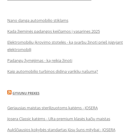
Nano danga automobilio stiklams
Kada žieminės padangos keičiamos į vasarines 2025
Elektromobilių įkrovimo stotelės - ką svarbu žinoti prieš įsigyjant
elektromobilį
Padangų žymėjimas - ką reikia žinoti
Kaip automobilio turbinos didina variklių našumą?
GYVUNU PREKES
Geriausias maistas sterilizuotoms katėms - JOSERA
Josera Classic katėms - Ulta premium klasės kačių maistas
Aukščiausios kokybės standartas Jūsų šuns mitybai - JOSERA