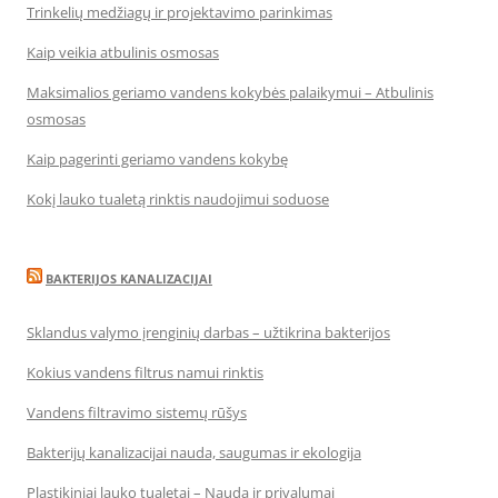
Trinkelių medžiagų ir projektavimo parinkimas
Kaip veikia atbulinis osmosas
Maksimalios geriamo vandens kokybės palaikymui – Atbulinis
osmosas
Kaip pagerinti geriamo vandens kokybę
Kokį lauko tualetą rinktis naudojimui soduose
BAKTERIJOS KANALIZACIJAI
Sklandus valymo įrenginių darbas – užtikrina bakterijos
Kokius vandens filtrus namui rinktis
Vandens filtravimo sistemų rūšys
Bakterijų kanalizacijai nauda, saugumas ir ekologija
Plastikiniai lauko tualetai – Nauda ir privalumai