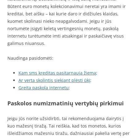
Būtent euro monetų kolekcionavimui neretai yra imami ir
kreditai, bet aišku – kai kurie daro ir didžiules klaidas,
kuomet skolinasi nieko neapgalvodami. Jeigu ir jūs
nortumėte įsigyti keletą vertingesnių monetų, paskolą
internetu turėtumėte imti atsakingai ir paskaičiavę visus
galimus niuansus.
Naudinga pasidomėti:
Kam sms kreditas pasitarnauja žiemą
;
Ar verta skolintis siekiant plėsti ūkį
;
Greita paskola internetu
;
Paskolos numizmatinių vertybių pirkimui
Jeigu jūs norite užsidirbti, tai rekomenduojama dairytis į
kuo mažesnį tiražą. Tai reiškia, kad tos monetos, kurios
išleidžiamos mažesniu tiražu, dažniausiai pakelia vertę per