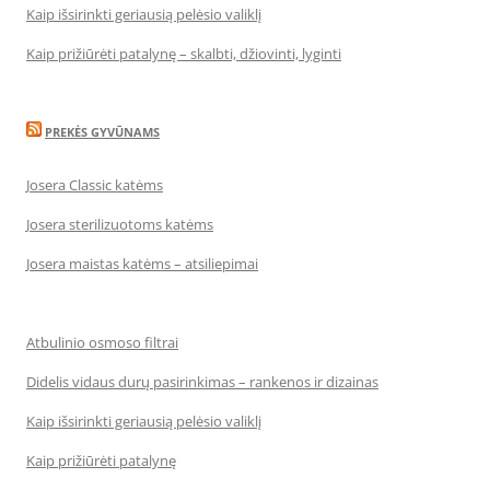
Kaip išsirinkti geriausią pelėsio valiklį
Kaip prižiūrėti patalynę – skalbti, džiovinti, lyginti
PREKĖS GYVŪNAMS
Josera Classic katėms
Josera sterilizuotoms katėms
Josera maistas katėms – atsiliepimai
Atbulinio osmoso filtrai
Didelis vidaus durų pasirinkimas – rankenos ir dizainas
Kaip išsirinkti geriausią pelėsio valiklį
Kaip prižiūrėti patalynę