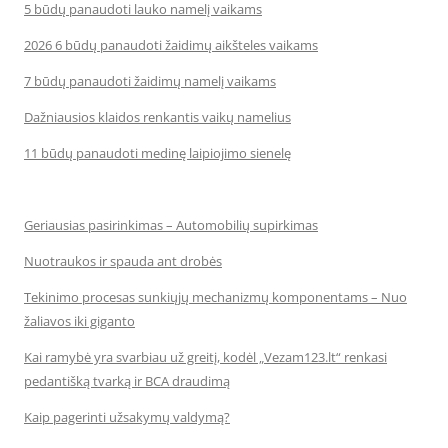
5 būdų panaudoti lauko namelį vaikams
2026 6 būdų panaudoti žaidimų aikšteles vaikams
7 būdų panaudoti žaidimų namelį vaikams
Dažniausios klaidos renkantis vaikų namelius
11 būdų panaudoti medinę laipiojimo sienelę
Geriausias pasirinkimas – Automobilių supirkimas
Nuotraukos ir spauda ant drobės
Tekinimo procesas sunkiųjų mechanizmų komponentams – Nuo
žaliavos iki giganto
Kai ramybė yra svarbiau už greitį, kodėl „Vezam123.lt“ renkasi
pedantišką tvarką ir BCA draudimą
Kaip pagerinti užsakymų valdymą?