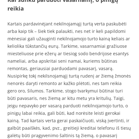
reikia
Kartais pardavinėjant nekilnojamąjį turtą verta paskubėti
arba kaip tik – šiek tiek palaukti, nes net ir keli papildomi
mėnesiai gali užauginti nekilnojamojo turto kainą keliais ar
keliolika tūkstančių eurų. Tarkime, vasarnamiai gražiuose
miesteliuose prie ežerų ar tiesiog sodo bendrijose esantys
nameliai, arba apskritai seni namai, kuriems būtinas
remontas, geriausiai parduodami pavasarį, vasarą.
Nusipirkę tokį nekilsnojamąjį turtą rudenį ar žiemą žmonės
nenorės daryti remonto ar kažko plėtoti, nes tam reikia
gero oro, šilumos. Tarkime, stogo tvarkymui būtinai turi
būti pavasaris, nes žiemą ar kitu metu yra kritulių. Taigi,
jeigu nepavyko per vasarą parduoti nekilnojamojo turto, o
pinigų labai reikia, gali būti, kad norėsite leisti gerokai
kainą. Tad kartais verta gerai paskaičiuoti, viską įvertinti, ir
galbūt paaiškės, kad, pvz., greitieji kreditai telefonu iš tiesų
galėtų būti pragyvenimo šaltinis tą žiemą, o pavasarį