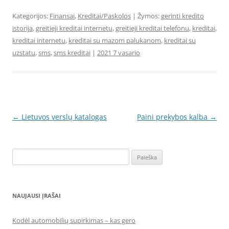
Kategorijos:
Finansai
,
Kreditai/Paskolos
| Žymos:
gerinti kredito
istorija
,
greitieji kreditai internetu
,
greitieji kreditai telefonu
,
kreditai
,
kreditai internetu
,
kreditai su mazom palukanom
,
kreditai su
uzstatu
,
sms
,
sms kreditai
|
2021 7 vasario
Įrašo
←
Lietuvos verslų katalogas
Paini prekybos kalba
→
navigacija
Ieškoti:
NAUJAUSI ĮRAŠAI
Kodėl automobilių supirkimas – kas gero