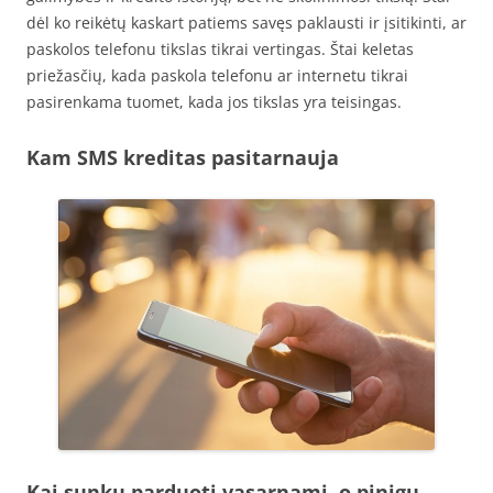
dėl ko reikėtų kaskart patiems savęs paklausti ir įsitikinti, ar
paskolos telefonu tikslas tikrai vertingas. Štai keletas
priežasčių, kada paskola telefonu ar internetu tikrai
pasirenkama tuomet, kada jos tikslas yra teisingas.
Kam SMS kreditas pasitarnauja
Kai sunku parduoti vasarnamį, o pinigų