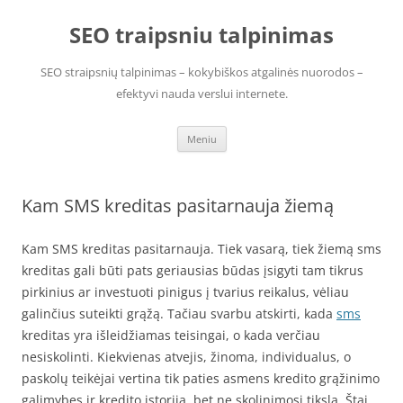
Pereiti
prie
SEO traipsniu talpinimas
turinio
SEO straipsnių talpinimas – kokybiškos atgalinės nuorodos –
efektyvi nauda verslui internete.
Meniu
Kam SMS kreditas pasitarnauja žiemą
Kam SMS kreditas pasitarnauja. Tiek vasarą, tiek žiemą sms
kreditas gali būti pats geriausias būdas įsigyti tam tikrus
pirkinius ar investuoti pinigus į tvarius reikalus, vėliau
galinčius suteikti grąžą. Tačiau svarbu atskirti, kada
sms
kreditas yra išleidžiamas teisingai, o kada verčiau
nesiskolinti. Kiekvienas atvejis, žinoma, individualus, o
paskolų teikėjai vertina tik paties asmens kredito grąžinimo
galimybes ir kredito istoriją, bet ne skolinimosi tikslą. Štai