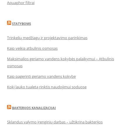
Aquaphor filtrai
STATYBOMS
Trinkelių medžiagų ir projektavimo parinkimas
Kaip veikia atbulinis osmosas
Maksimalios geriamo vandens kokybės palaikymui – Atbulinis
osmosas
Kaip pagerinti geriamo vandens kokybę
Kokį lauko tualetą rinktis naudojimui soduose
BAKTERIJOS KANALIZACIJAI
Sklandus valymo įrenginių darbas – užtikrina bakterijos