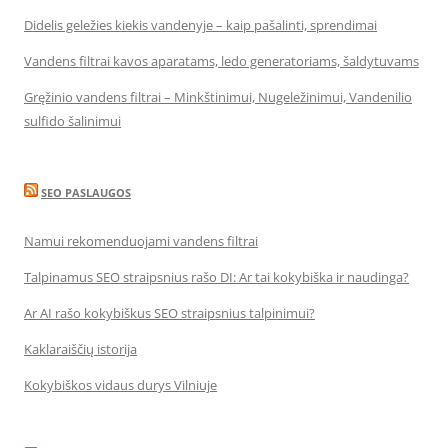
Didelis geležies kiekis vandenyje – kaip pašalinti, sprendimai
Vandens filtrai kavos aparatams, ledo generatoriams, šaldytuvams
Gręžinio vandens filtrai – Minkštinimui, Nugeležinimui, Vandenilio
sulfido šalinimui
SEO PASLAUGOS
Namui rekomenduojami vandens filtrai
Talpinamus SEO straipsnius rašo DI: Ar tai kokybiška ir naudinga?
Ar AI rašo kokybiškus SEO straipsnius talpinimui?
Kaklaraiščių istorija
Kokybiškos vidaus durys Vilniuje