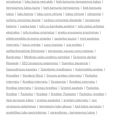
privalumai
|
lubu kaina netrukdo
|
kiek kainuoja itempiamos lubos
|
itempiamos lubos kaina
|
kiek kainuoja itempiamos
|
kiek kainuoja
lubos
|
lubu kainos
|
lubu rusys vilniuje
|
lubos vilniuje
|
siltnamiai
|
turbinu remontas kaune
|
turbinu remontas klaipeda
|
straipsniai
katems
|
sveika kate
|
tofu su bambuko anglimi
|
tofu zalios arbatos
ekstraktu
|
tofu kraikas originalus
|
prekiu gyvunams grazinimas
|
elektromobiliu krovimo stoteles
|
paskolos bustui
|
mini paskolos
internetu
|
kaciu mityba
|
sunu maistas
|
zoo prekes
|
polikarbonatiniai šiltnamiai
|
geriausias sausas sunu maistas
|
Bankrotas
|
Mediniai vaiku zaidimu nameliai
|
Griovimo darbai
Klaipeda
|
SEO straipsniu talpinimas
|
Statybos ekspertai
|
Spausdintuvu kasetes
|
Statybinės medžiagos
|
Automobiliu prekes
|
Kriaukles
|
Vandens filtrai
|
Gyvunu prekes internetu
|
Paskolos
internetu
|
Kreditai internetu
|
Straipsniai
|
Kreditas internetu
|
Kreditai internetu
|
Greitas kreditas
|
Greitoji paskola
|
Paskolos,
Kreditai
|
Paskolos
|
Kreditai
|
Kreditai, Paskolos
|
Paskolos, kreditai
|
ilgai tarnautų lubos
|
greitos paskolos
|
greitieji internetu
|
seo
straipsniu talpinimas
|
įtempiamų lubų pliusai
|
kad lubos tarnautų
|
praktiškas lubų pasirinkimas
|
sprendimas - įtempiamos lubos
|