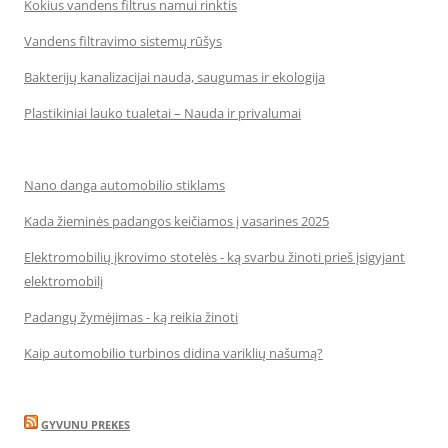
Kokius vandens filtrus namui rinktis
Vandens filtravimo sistemų rūšys
Bakterijų kanalizacijai nauda, saugumas ir ekologija
Plastikiniai lauko tualetai – Nauda ir privalumai
Nano danga automobilio stiklams
Kada žieminės padangos keičiamos į vasarines 2025
Elektromobilių įkrovimo stotelės - ką svarbu žinoti prieš įsigyjant
elektromobilį
Padangų žymėjimas - ką reikia žinoti
Kaip automobilio turbinos didina variklių našumą?
GYVUNU PREKES