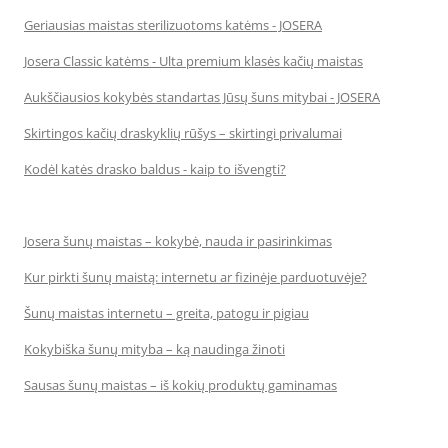
Geriausias maistas sterilizuotoms katėms - JOSERA
Josera Classic katėms - Ulta premium klasės kačių maistas
Aukščiausios kokybės standartas Jūsų šuns mitybai - JOSERA
Skirtingos kačių draskyklių rūšys – skirtingi privalumai
Kodėl katės drasko baldus - kaip to išvengti?
Josera šunų maistas – kokybė, nauda ir pasirinkimas
Kur pirkti šunų maistą: internetu ar fizinėje parduotuvėje?
Šunų maistas internetu – greita, patogu ir pigiau
Kokybiška šunų mityba – ką naudinga žinoti
Sausas šunų maistas – iš kokių produktų gaminamas