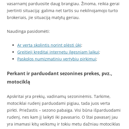
vasarnamį parduosite daug brangiau. Žinoma, reikia gerai
įvertinti situaciją: galima net tartis su nekilnojamojo turto
brokeriais, jie situaciją matytų geriau.
Naudinga pasidomėti:
Ar verta skolintis norint plėsti ūkį
;
Greitieji kreditai internetu ilgesniam laikui
;
Paskolos numizmatinių vertybių pirkimui
;
Perkant ir parduodant sezonines prekes, pvz.,
motociklą
Apskritai yra prekių, vadinamų sezoninėmis. Tarkime,
motociklai rudenį parduodami pigiau, tada juos verta
pirkti. Priežastis – sezono pabaiga. Visi būna išparduodami
rudenį, nes kam jį laikyti iki pavasario. O štai pavasarį jau
yra imamasi kitų veiksmų ir tokiu metu dažniau motociklas