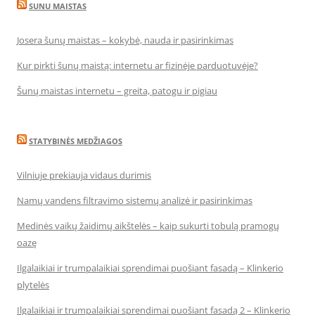
SUNU MAISTAS
Josera šunų maistas – kokybė, nauda ir pasirinkimas
Kur pirkti šunų maistą: internetu ar fizinėje parduotuvėje?
Šunų maistas internetu – greita, patogu ir pigiau
STATYBINĖS MEDŽIAGOS
Vilniuje prekiauja vidaus durimis
Namų vandens filtravimo sistemų analizė ir pasirinkimas
Medinės vaikų žaidimų aikštelės – kaip sukurti tobulą pramogų
oazę
Ilgalaikiai ir trumpalaikiai sprendimai puošiant fasadą – Klinkerio
plytelės
Ilgalaikiai ir trumpalaikiai sprendimai puošiant fasadą 2 – Klinkerio