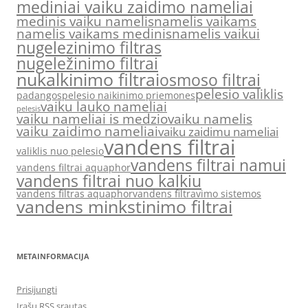
mediniai vaiku zaidimo nameliai
medinis vaiku namelis
namelis vaikams
namelis vaikams medinis
namelis vaikui
nugelezinimo filtras
nugeležinimo filtrai
nukalkinimo filtrai
osmoso filtrai
pelesio valiklis
padangos
pelesio naikinimo priemones
vaiku lauko nameliai
pelesis
vaiku nameliai is medzio
vaiku namelis
vaiku zaidimo nameliai
vaiku zaidimu nameliai
vandens filtrai
valiklis nuo pelesio
vandens filtrai namui
vandens filtrai aquaphor
vandens filtrai nuo kalkiu
vandens filtras aquaphor
vandens filtravimo sistemos
vandens minkstinimo filtrai
METAINFORMACIJA
Prisijungti
Įrašų RSS srautas