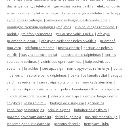
dažnai gendantys telefonai
|
geriausias vonios valiklis
|
elektromobiliu
ikrovimo stoteliu pletra lietuvoje
|
lietuvoje daugeja stoteliu
|
padangų
žymėjimas reikalingas
|
vasarinės padangos elektromobiliams
|
naudingas žieminių padangų žymėjimas
|
kuo naudingas remontas
|
mobiliųjų telefonų remontas
|
geriausias valiklis peliui
|
efektyvi
priemone nuo voru
|
efektyviai veikiantis pelėsio valiklis
|
priemonė
nuo vorų
|
telefonų remontas
|
josera classic
|
geriausias pelesio
valiklis
|
kas yra seo straipsniai
|
seo straipsniu talpinimas
|
isorinis
seo optimizavimas
|
vidinis seo optimizavimas
|
kaip optimizuoti
svetaine
|
kriaukles
|
seo apzvalga
|
namu apyvokos reikmenys
|
buitis
|
vaikams
|
seo straipsniu talpinimas
|
bakterijos kanalizacijai
|
saugus
zaidimas vaikams
|
seo straipsniu talpinimas
|
nuo kada ziemines
|
siltnamiai stipruolis atsiliepimai
|
polikarbonatiniai šiltnamiai stipruolis
|
kodel atsiranda pelesis
|
listerijos bakterija
|
zieminio langu skyscio
savybes
|
vaiku zaidimui
|
bioloģiskie risinājumi
|
geriausios
kanalizacijos bakterijos
|
adblue skystis
|
buhalterine apskaita
|
parama privaciam darzeliui
|
darzeliai gelbeja
|
pasirinkimas vilniuje
|
ieskome geriausio darzelio
|
privatus darzelis
|
itempiamu lubu