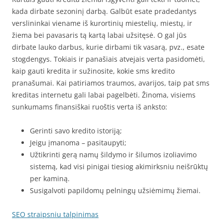
kada dirbate sezoninį darbą. Galbūt esate pradedantys
verslininkai viename iš kurortinių miestelių, miestų, ir
žiema bei pavasaris tą kartą labai užsitęsė. O gal jūs
dirbate lauko darbus, kurie dirbami tik vasarą, pvz., esate
stogdengys. Tokiais ir panašiais atvejais verta pasidomėti,
kaip gauti kredita ir sužinosite, kokie sms kredito
pranašumai. Kai patiriamos traumos, avarijos, taip pat sms
kreditas internetu gali labai pagelbėti. Žinoma, visiems
sunkumams finansiškai ruoštis verta iš anksto:
Gerinti savo kredito istoriją;
Jeigu įmanoma – pasitaupyti;
Užtikrinti gerą namų šildymo ir šilumos izoliavimo
sistemą, kad visi pinigai tiesiog akimirksniu neišrūktų
per kaminą.
Susigalvoti papildomų pelningų užsiėmimų žiemai.
SEO straipsniu talpinimas