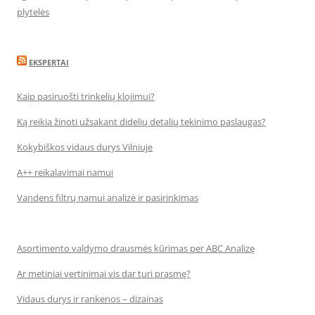
plytelės
EKSPERTAI
Kaip pasiruošti trinkelių klojimui?
Ką reikia žinoti užsakant didelių detalių tekinimo paslaugas?
Kokybiškos vidaus durys Vilniuje
A++ reikalavimai namui
Vandens filtrų namui analizė ir pasirinkimas
Asortimento valdymo drausmės kūrimas per ABC Analizę
Ar metiniai vertinimai vis dar turi prasmę?
Vidaus durys ir rankenos – dizainas