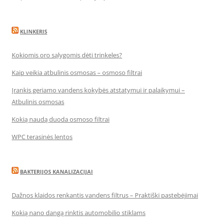
KLINKERIS
Kokiomis oro sąlygomis dėti trinkeles?
Kaip veikia atbulinis osmosas – osmoso filtrai
Įrankis geriamo vandens kokybės atstatymui ir palaikymui –
Atbulinis osmosas
Kokią naudą duoda osmoso filtrai
WPC terasinės lentos
BAKTERIJOS KANALIZACIJAI
Dažnos klaidos renkantis vandens filtrus – Praktiški pastebėjimai
Kokią nano dangą rinktis automobilio stiklams