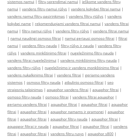
sistemos namui
|
filtrų sprendimai namui
|
ieškome vandens filtrų
namui
|
vandens filtrų namui rūšys
|
vandens kokybei filtrai namui
|
vandens namui filtrų pasirinkimas
|
vandens filtrų rtūšys
|
vandens
kokybei name
|
rekomenduojami vandens filtrai namui
|
vandens filtrai
namui
|
filtrų namui rūšys
|
vandens filtrų rūšys
|
vandens filtrai namui
|
namui naudingi osmoso filtrai
|
namui geriausi osmoso filtrai
|
filtrai
namui
|
vandens filtrų nauda
|
filtrų rūšys ir nauda
|
vandens filtrų
rūšys
|
vandens minkštinimo filtrai
|
nugeležinimo filtrų nauda
|
vandens filtrai nugeležinimui
|
vandens minkštinimo filtrų nauda
|
vandens filtrų rūšys
|
nugeležinimo ir vandens monkštinimo filtrai
|
vandens nukalkinimo filtrai
|
vandens filtrai
|
geriamo vandens
sistemos
|
osmoso filtrų nauda
|
atbulinio osmoso filtrai
|
seo
straipsniu talpinimas
|
aquaphor vandens filtrai
|
aquaphor filtrai
|
osmoso filtrų nauda
|
osmoso filtrai
|
vandens filtrai aquaphor
|
geriamo vandens filtrai
|
aquaphor filtrai
|
aquaphor filtrai
|
aquaphor
filtrai
|
aquaphor filtrai
|
aquaphor namams ir pramonei
|
aquaphor
filtrai
|
aquaphor filtrai
|
aquaphor filtrų nauda
|
aquaphor filtrai
|
aquapgor filtrai ir nauda
|
aquaphor filtrai
|
aquaphor filtrai
|
vandens
filtrai
|
aquaphor filtrai
|
vandens filtru rusys
|
aquaphor s800
|