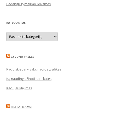
Padangų žymėjimo reikšmės
KATEGORIJOS
Kategorijos
GYVUNU PREKES
Kačių skiepai – vakcinacijos grafikas
Ką naudinga žinoti apie kates
Kačių auklėjimas
FILTRAI NAMUI