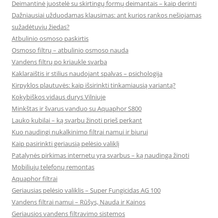
Deimantinė juostelė su skirtingų formų deimantais – kaip derinti
Dažniausiai užduodamas klausimas: ant kurios rankos nešiojamas
sužadėtuvių žiedas?
Atbulinio osmoso paskirtis
Osmoso filtrų – atbulinio osmoso nauda
Vandens filtrų po kriaukle svarba
Kaklaraištis ir stilius naudojant spalvas – psichologija
Kirpyklos plautuvės: kaip išsirinkti tinkamiausią variantą?
Kokybiškos vidaus durys Vilniuje
Minkštas ir švarus vanduo su Aquaphor S800
Lauko kubilai – ką svarbu žinoti prieš perkant
Kuo naudingi nukalkinimo filtrai namui ir biurui
Kaip pasirinkti geriausią pelėsio valiklį
Patalynės pirkimas internetu yra svarbus – ką naudinga žinoti
Mobiliųjų telefonų remontas
Aquaphor filtrai
Geriausias pelėsio valiklis – Super Fungicidas AG 100
Vandens filtrai namui – Rūšys, Nauda ir Kainos
Geriausios vandens filtravimo sistemos