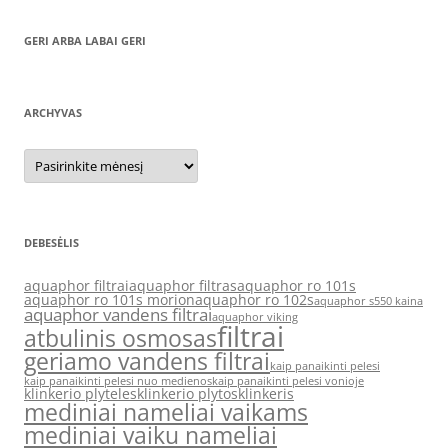
GERI ARBA LABAI GERI
ARCHYVAS
Archyvas
DEBESĖLIS
aquaphor filtrai
aquaphor filtras
aquaphor ro 101s
aquaphor ro 101s morion
aquaphor ro 102s
aquaphor s550 kaina
aquaphor vandens filtrai
aquaphor viking
filtrai
atbulinis osmosas
geriamo vandens filtrai
kaip panaikinti pelesi
kaip panaikinti pelesi nuo medienos
kaip panaikinti pelesi vonioje
klinkerio plyteles
klinkerio plytos
klinkeris
mediniai nameliai vaikams
mediniai vaiku nameliai