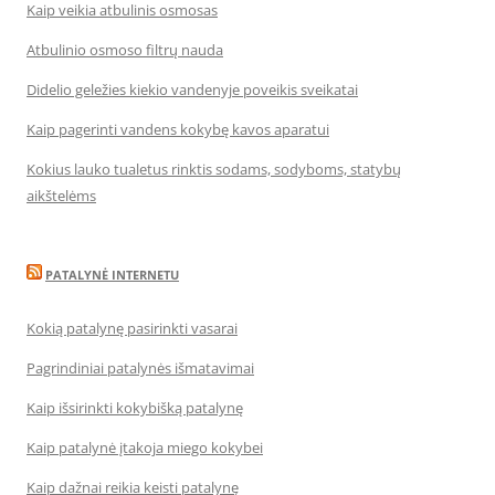
Kaip veikia atbulinis osmosas
Atbulinio osmoso filtrų nauda
Didelio geležies kiekio vandenyje poveikis sveikatai
Kaip pagerinti vandens kokybę kavos aparatui
Kokius lauko tualetus rinktis sodams, sodyboms, statybų
aikštelėms
PATALYNĖ INTERNETU
Kokią patalynę pasirinkti vasarai
Pagrindiniai patalynės išmatavimai
Kaip išsirinkti kokybišką patalynę
Kaip patalynė įtakoja miego kokybei
Kaip dažnai reikia keisti patalynę