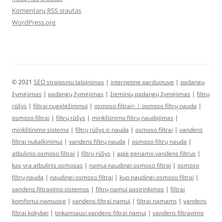
Komentarų RSS srautas
WordPress.org
© 2021
SEO straipsniu talpinimas
|
internetine parduotuve
|
padangų
žymėjimas
|
padangų žymėjimas
|
žieminių padangų žymėjimas
|
filtrų
rūšys
|
filtrai nugeležinimui
|
osmoso filtrai> |
osmoso filtrų nauda
|
osmoso filtrai
|
filtrų rūšys
|
minkštinimo filtrų naudojimas
|
minkštinimo sistema
|
filtrų rūšys ir nauda
|
osmoso filtrai
|
vandens
filtrai nukalkinimui
|
vandens filtrų nauda
|
osmoso filtrų nauda
|
atbulinio osmoso filtrai
|
filtrų rūšys
|
apie geriamo vandens filtrus
|
kas yra atbulinis osmosas
|
namui naudingi osmoso filtrai
|
osmoso
filtrų nauda
|
naudingi osmoso filtrai
|
kuo naudingi osmoso filtrai
|
vandens filtravimo sistemos
|
filtrų namui pasirinkimas
|
filtrai
komfortui namuose
|
vandens filtrai namui
|
filtrai namams
|
vandens
filtrai kokybei
|
tinkamiausi vandens filtrai namui
|
vandens filtravimo