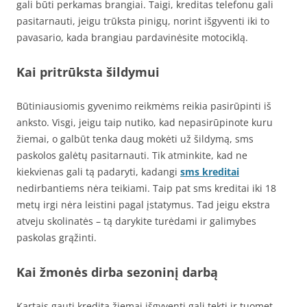
gali būti perkamas brangiai. Taigi, kreditas telefonu gali
pasitarnauti, jeigu trūksta pinigų, norint išgyventi iki to
pavasario, kada brangiau pardavinėsite motociklą.
Kai pritrūksta šildymui
Būtiniausiomis gyvenimo reikmėms reikia pasirūpinti iš
anksto. Visgi, jeigu taip nutiko, kad nepasirūpinote kuru
žiemai, o galbūt tenka daug mokėti už šildymą, sms
paskolos galėtų pasitarnauti. Tik atminkite, kad ne
kiekvienas gali tą padaryti, kadangi
sms
kreditai
nedirbantiems nėra teikiami. Taip pat sms kreditai iki 18
metų irgi nėra leistini pagal įstatymus. Tad jeigu ekstra
atveju skolinatės – tą darykite turėdami ir galimybes
paskolas grąžinti.
Kai žmonės dirba sezoninį darbą
Kartais gauti kredita žiemai išgyventi gali tekti ir tuomet,