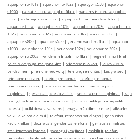
aquaphor ro-101s
|
aquaphor ro-102s
|
aquapgor s550
|
aquaphor
s1000
|
namui ir biurui aquaphor filtrai
|
namams ir biurui aquaphor
filtrai
|
kodel aquaphor filtrai
|
aquaphor filtrai
|
vandens filtrai
|
aquaphor filtrai
|
aquaphor ro-101s
|
aquaphor ro-202s
|
aquaphor ro-
102s
|
aquaphor ro-202s
|
aquaphor ro-206s
|
vandens filtrai
|
aquaphor s800
|
aquaphor s550
|
geriamo vandens filtrai
|
aquaphor
s1000
|
aquaphor ro 101s
|
aquaphor 102s
|
aquaphor ro 202s
|
aquaphor ro 206s
|
vandens minkstinimo filtrai
|
nugeležinimo filtrai
|
pelesio kvapa galima panaikinti
|
priemone nuo voru
|
lauko kubilai
pardavimui
|
priemonė nuo vorų
|
telefonų remontas
|
kas yra seo
|
priemone nuo voru
|
telefonų remontas
|
telefonų remontas
|
priemonė nuo vorų
|
lauko kubilai pardavimui
|
seo straipsniu
talpinimas
|
geriausias pelėsio valiklis
|
seo straipsniu talpinimas
|
kaip
isvengti pelesio atsiradimo namuose
|
kaip išsirinkti geriausią valiklį
pelėsiui
|
puiki dovana vaikams
|
smagiam žaidimui kieme
|
aikštelės
vaikų laiko praleidimui
|
telefonų remontas naudingas
|
geriausias
kaciu kraikas
|
dazniausiai gendantys telefonai
|
geriausias maistas
sterilizuotoms katėms
|
padangų žymėjimas
|
mobiliųjų telefonų
remontas
|
sterilizuotoms katėms geriausias
|
kiek kainuoja kubilai
|