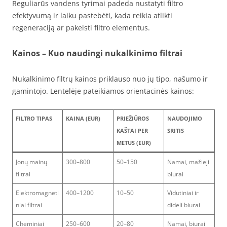
Reguliarūs vandens tyrimai padeda nustatyti filtro
efektyvumą ir laiku pastebėti, kada reikia atlikti
regeneraciją ar pakeisti filtro elementus.
Kainos – Kuo naudingi nukalkinimo filtrai
Nukalkinimo filtrų kainos priklauso nuo jų tipo, našumo ir
gamintojo. Lentelėje pateikiamos orientacinės kainos:
FILTRO TIPAS
KAINA (EUR)
PRIEŽIŪROS
NAUDOJIMO
KAŠTAI PER
SRITIS
METUS (EUR)
Jonų mainų
300–800
50–150
Namai, mažieji
filtrai
biurai
Elektromagneti
400–1200
10–50
Vidutiniai ir
niai filtrai
dideli biurai
Cheminiai
250–600
20–80
Namai, biurai