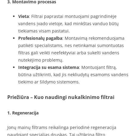
3. Montavimo procesas
Vieta
: Filtrai paprastai montuojami pagrindinėje
vandens įvado vietoje, kad minkštas vanduo būtų
tiekiamas visam pastatui.
Profesionalų pagalba
: Montavimą rekomenduojama
patikėti specialistams, nes netinkamai sumontuotas
filtras gali veikti neefektyviai arba sukelti vandens
nutekėjimo problemų.
Integracija su esama sistema
: Montuojant filtrą,
būtina užtikrinti, kad jis nekliudytų esamoms vandens
tiekimo ar šildymo sistemoms.
Priežiūra – Kuo naudingi nukalkinimo filtrai
1. Regeneracija
Jonų mainų filtrams reikalinga periodinė regeneracija
naudojant specialias druskas. Tai užtikrina filtro