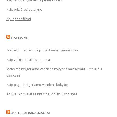
Kaip išsirinkti geriausią pelėsio valiklį
Kaip prižiūrėti patalynę
Aquaphor filtrai
STATYBOMS
Trinkelių medžiagų ir projektavimo parinkimas
Kaip veikia atbulinis osmosas
Maksimalios geriamo vandens kokybės palaikymui – Atbulinis
osmosas
Kaip pagerinti geriamo vandens kokybę
Kokį lauko tualetą rinktis naudojimui soduose
BAKTERIJOS KANALIZACIJAI