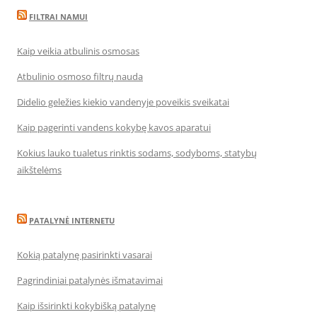
FILTRAI NAMUI
Kaip veikia atbulinis osmosas
Atbulinio osmoso filtrų nauda
Didelio geležies kiekio vandenyje poveikis sveikatai
Kaip pagerinti vandens kokybę kavos aparatui
Kokius lauko tualetus rinktis sodams, sodyboms, statybų
aikštelėms
PATALYNĖ INTERNETU
Kokią patalynę pasirinkti vasarai
Pagrindiniai patalynės išmatavimai
Kaip išsirinkti kokybišką patalynę