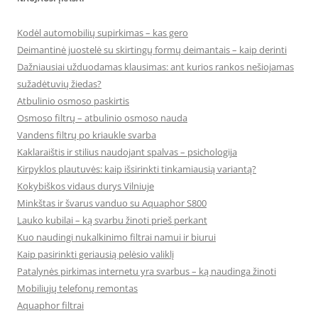
Kodėl automobilių supirkimas – kas gero
Deimantinė juostelė su skirtingų formų deimantais – kaip derinti
Dažniausiai užduodamas klausimas: ant kurios rankos nešiojamas
sužadėtuvių žiedas?
Atbulinio osmoso paskirtis
Osmoso filtrų – atbulinio osmoso nauda
Vandens filtrų po kriaukle svarba
Kaklaraištis ir stilius naudojant spalvas – psichologija
Kirpyklos plautuvės: kaip išsirinkti tinkamiausią variantą?
Kokybiškos vidaus durys Vilniuje
Minkštas ir švarus vanduo su Aquaphor S800
Lauko kubilai – ką svarbu žinoti prieš perkant
Kuo naudingi nukalkinimo filtrai namui ir biurui
Kaip pasirinkti geriausią pelėsio valiklį
Patalynės pirkimas internetu yra svarbus – ką naudinga žinoti
Mobiliųjų telefonų remontas
Aquaphor filtrai