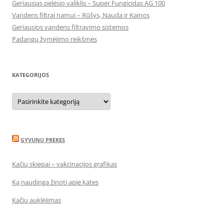
Geriausias pelėsio valiklis – Super Fungicidas AG 100
Vandens filtrai namui – Rūšys, Nauda ir Kainos
Geriausios vandens filtravimo sistemos
Padangų žymėjimo reikšmės
KATEGORIJOS
Kategorijos
GYVUNU PREKES
Kačių skiepai – vakcinacijos grafikas
Ką naudinga žinoti apie kates
Kačių auklėjimas