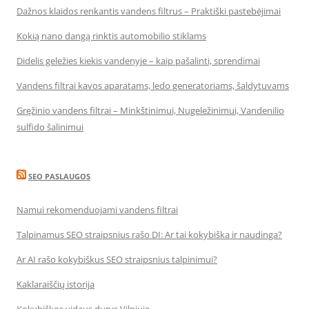
Dažnos klaidos renkantis vandens filtrus – Praktiški pastebėjimai
Kokią nano dangą rinktis automobilio stiklams
Didelis geležies kiekis vandenyje – kaip pašalinti, sprendimai
Vandens filtrai kavos aparatams, ledo generatoriams, šaldytuvams
Gręžinio vandens filtrai – Minkštinimui, Nugeležinimui, Vandenilio
sulfido šalinimui
SEO PASLAUGOS
Namui rekomenduojami vandens filtrai
Talpinamus SEO straipsnius rašo DI: Ar tai kokybiška ir naudinga?
Ar AI rašo kokybiškus SEO straipsnius talpinimui?
Kaklaraiščių istorija