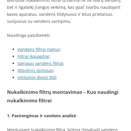
Biuruose nukalkinimo filtrai užtikrina ne tik švarų vandenį,
bet ir ilgalaikį įrangos veikimą, kas ypač svarbu naudojant
kavos aparatus, vandens šildytuvus ir kitus prietaisus,
susijusius su vandens vartojimu.
Naudinga pasidomėti:
Vandens filtrai namui
;
Filtrai Aquaphor
;
Geriausi vandens filtrai
;
Atbulinis osmosas
;
eVolution Boost 300
;
Nukalkinimo filtrų montavimas – Kuo naudingi
nukalkinimo filtrai
1. Pasirengimas ir vandens analizė
Montuojant nukalkinimo filtrą, būtina išmatuoti vandens