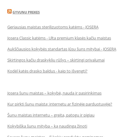
GYVUNU PREKES
Geriausias maistas sterilizuotoms katėms - JOSERA
Josera Classic katėms - Ulta premium klasės kačių maistas
Aukščiausios kokybės standartas Jūsų šuns mitybai - JOSERA
Skirtingos kačių draskyklių rūšys – skirtingi privalumai
Kodėl katės drasko baldus - kaip to išvengti?
Josera šunų maistas – kokybė, nauda ir pasirinkimas
Kur pirkti šunų maistą: internetu ar fizinėje parduotuvėje?
Šunų maistas internetu – greita, patogu ir pigiau
Kokybiška šunų mityba – ką naudinga žinoti