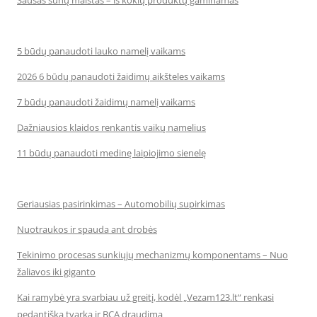
Sausas šunų maistas – iš kokių produktų gaminamas
5 būdų panaudoti lauko namelį vaikams
2026 6 būdų panaudoti žaidimų aikšteles vaikams
7 būdų panaudoti žaidimų namelį vaikams
Dažniausios klaidos renkantis vaikų namelius
11 būdų panaudoti medinę laipiojimo sienelę
Geriausias pasirinkimas – Automobilių supirkimas
Nuotraukos ir spauda ant drobės
Tekinimo procesas sunkiųjų mechanizmų komponentams – Nuo
žaliavos iki giganto
Kai ramybė yra svarbiau už greitį, kodėl „Vezam123.lt“ renkasi
pedantišką tvarką ir BCA draudimą