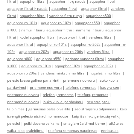
filtrai
|
aquaphor filtrai
|
aquaphor filtrų nauda
|
aquaphor filtrai
|
aquapgor filtrai ir nauda
|
aquaphor filtrai
|
aquaphor filtrai
|
vandens
filtrai
|
aquaphor filtrai
|
vandens filtru rusys
|
aquaphor s800
|
aquaphor ro-101s
|
aquaphor ro-102s
|
aquapgor s550
|
aquaphor
s1000
|
namui ir biurui aquaphor filtrai
|
namams ir biurui aquaphor
filtrai
|
kodel aquaphor filtrai
|
aquaphor filtrai
|
vandens filtrai
|
aquaphor filtrai
|
aquaphor ro-101s
|
aquaphor ro-202s
|
aquaphor ro-
102s
|
aquaphor ro-202s
|
aquaphor ro-206s
|
vandens filtrai
|
aquaphor s800
|
aquaphor s550
|
geriamo vandens filtrai
|
aquaphor
s1000
|
aquaphor ro 101s
|
aquaphor 102s
|
aquaphor ro 202s
|
aquaphor ro 206s
|
vandens minkstinimo filtrai
|
nugeležinimo filtrai
|
pelesio kvapa galima panaikinti
|
priemone nuo voru
|
lauko kubilai
pardavimui
|
priemonė nuo vorų
|
telefonų remontas
|
kas yra seo
|
priemone nuo voru
|
telefonų remontas
|
telefonų remontas
|
priemonė nuo vorų
|
lauko kubilai pardavimui
|
seo straipsniu
talpinimas
|
geriausias pelėsio valiklis
|
seo straipsniu talpinimas
|
kaip
isvengti pelesio atsiradimo namuose
|
kaip išsirinkti geriausią valiklį
pelėsiui
|
puiki dovana vaikams
|
smagiam žaidimui kieme
|
aikštelės
vaikų laiko praleidimui
|
telefonų remontas naudingas
|
geriausias