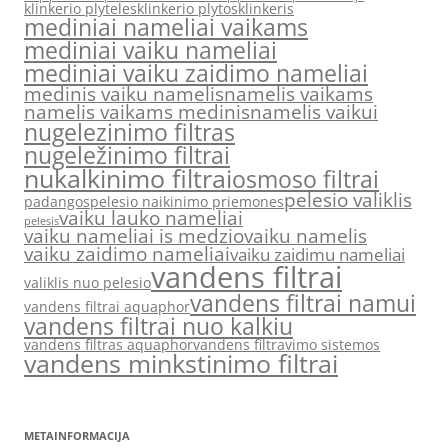
klinkerio plyteles
klinkerio plytos
klinkeris
mediniai nameliai vaikams
mediniai vaiku nameliai
mediniai vaiku zaidimo nameliai
medinis vaiku namelis
namelis vaikams
namelis vaikams medinis
namelis vaikui
nugelezinimo filtras
nugeležinimo filtrai
nukalkinimo filtrai
osmoso filtrai
pelesio valiklis
padangos
pelesio naikinimo priemones
vaiku lauko nameliai
pelesis
vaiku nameliai is medzio
vaiku namelis
vaiku zaidimo nameliai
vaiku zaidimu nameliai
vandens filtrai
valiklis nuo pelesio
vandens filtrai namui
vandens filtrai aquaphor
vandens filtrai nuo kalkiu
vandens filtras aquaphor
vandens filtravimo sistemos
vandens minkstinimo filtrai
METAINFORMACIJA