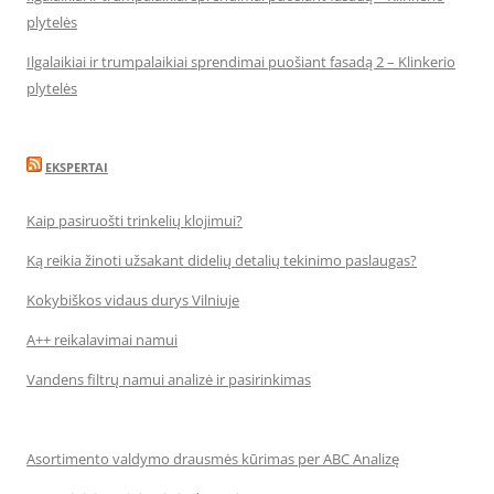
plytelės
Ilgalaikiai ir trumpalaikiai sprendimai puošiant fasadą 2 – Klinkerio
plytelės
EKSPERTAI
Kaip pasiruošti trinkelių klojimui?
Ką reikia žinoti užsakant didelių detalių tekinimo paslaugas?
Kokybiškos vidaus durys Vilniuje
A++ reikalavimai namui
Vandens filtrų namui analizė ir pasirinkimas
Asortimento valdymo drausmės kūrimas per ABC Analizę