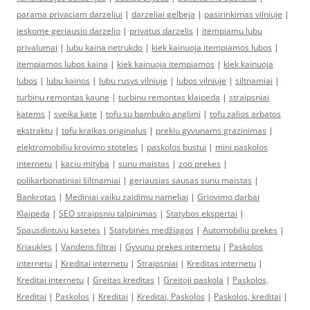
parama privaciam darzeliui
|
darzeliai gelbeja
|
pasirinkimas vilniuje
|
ieskome geriausio darzelio
|
privatus darzelis
|
itempiamu lubu
privalumai
|
lubu kaina netrukdo
|
kiek kainuoja itempiamos lubos
|
itempiamos lubos kaina
|
kiek kainuoja itempiamos
|
kiek kainuoja
lubos
|
lubu kainos
|
lubu rusys vilniuje
|
lubos vilniuje
|
siltnamiai
|
turbinu remontas kaune
|
turbinu remontas klaipeda
|
straipsniai
katems
|
sveika kate
|
tofu su bambuko anglimi
|
tofu zalios arbatos
ekstraktu
|
tofu kraikas originalus
|
prekiu gyvunams grazinimas
|
elektromobiliu krovimo stoteles
|
paskolos bustui
|
mini paskolos
internetu
|
kaciu mityba
|
sunu maistas
|
zoo prekes
|
polikarbonatiniai šiltnamiai
|
geriausias sausas sunu maistas
|
Bankrotas
|
Mediniai vaiku zaidimu nameliai
|
Griovimo darbai
Klaipeda
|
SEO straipsniu talpinimas
|
Statybos ekspertai
|
Spausdintuvu kasetes
|
Statybinės medžiagos
|
Automobiliu prekes
|
Kriaukles
|
Vandens filtrai
|
Gyvunu prekes internetu
|
Paskolos
internetu
|
Kreditai internetu
|
Straipsniai
|
Kreditas internetu
|
Kreditai internetu
|
Greitas kreditas
|
Greitoji paskola
|
Paskolos,
Kreditai
|
Paskolos
|
Kreditai
|
Kreditai, Paskolos
|
Paskolos, kreditai
|