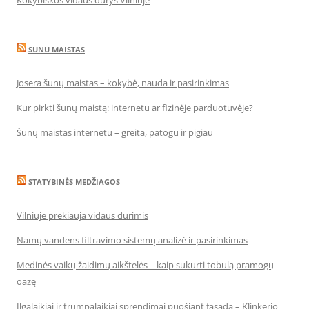
Kokybiškos vidaus durys Vilniuje
SUNU MAISTAS
Josera šunų maistas – kokybė, nauda ir pasirinkimas
Kur pirkti šunų maistą: internetu ar fizinėje parduotuvėje?
Šunų maistas internetu – greita, patogu ir pigiau
STATYBINĖS MEDŽIAGOS
Vilniuje prekiauja vidaus durimis
Namų vandens filtravimo sistemų analizė ir pasirinkimas
Medinės vaikų žaidimų aikštelės – kaip sukurti tobulą pramogų
oazę
Ilgalaikiai ir trumpalaikiai sprendimai puošiant fasadą – Klinkerio