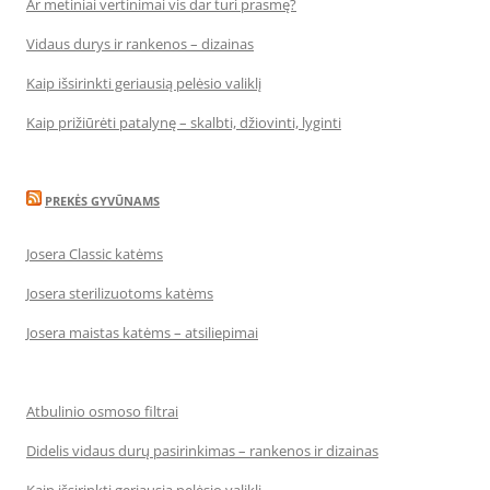
Ar metiniai vertinimai vis dar turi prasmę?
Vidaus durys ir rankenos – dizainas
Kaip išsirinkti geriausią pelėsio valiklį
Kaip prižiūrėti patalynę – skalbti, džiovinti, lyginti
PREKĖS GYVŪNAMS
Josera Classic katėms
Josera sterilizuotoms katėms
Josera maistas katėms – atsiliepimai
Atbulinio osmoso filtrai
Didelis vidaus durų pasirinkimas – rankenos ir dizainas