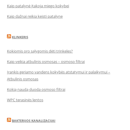
Kaip patalynė įtakoja miego kokybei
Kaip dažnai reikia keisti patalynę
KLINKERIS
Kokiomis oro sąlygomis dėti trinkeles?
Kaip veikia atbulinis osmosas – osmoso filtrai
Įrankis geriamo vandens kokybės atstatymui ir palaikymui –
Atbulinis osmosas
Kokią naudą duoda osmoso filtrai
WPC terasinės lentos
BAKTERIJOS KANALIZACIJAI