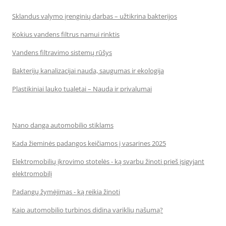
Sklandus valymo įrenginių darbas – užtikrina bakterijos
Kokius vandens filtrus namui rinktis
Vandens filtravimo sistemų rūšys
Bakterijų kanalizacijai nauda, saugumas ir ekologija
Plastikiniai lauko tualetai – Nauda ir privalumai
Nano danga automobilio stiklams
Kada žieminės padangos keičiamos į vasarines 2025
Elektromobilių įkrovimo stotelės - ką svarbu žinoti prieš įsigyjant
elektromobilį
Padangų žymėjimas - ką reikia žinoti
Kaip automobilio turbinos didina variklių našumą?