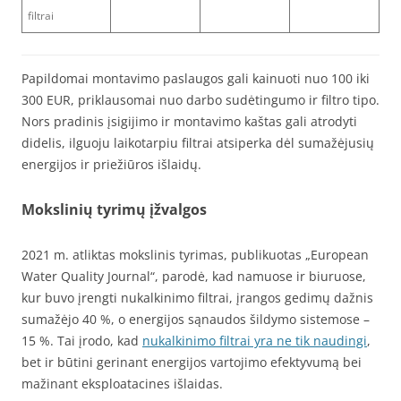
filtrai
Papildomai montavimo paslaugos gali kainuoti nuo 100 iki
300 EUR, priklausomai nuo darbo sudėtingumo ir filtro tipo.
Nors pradinis įsigijimo ir montavimo kaštas gali atrodyti
didelis, ilguoju laikotarpiu filtrai atsiperka dėl sumažėjusių
energijos ir priežiūros išlaidų.
Mokslinių tyrimų įžvalgos
2021 m. atliktas mokslinis tyrimas, publikuotas „European
Water Quality Journal“, parodė, kad namuose ir biuruose,
kur buvo įrengti nukalkinimo filtrai, įrangos gedimų dažnis
sumažėjo 40 %, o energijos sąnaudos šildymo sistemose –
15 %. Tai įrodo, kad
nukalkinimo filtrai yra ne tik naudingi
,
bet ir būtini gerinant energijos vartojimo efektyvumą bei
mažinant eksploatacines išlaidas.