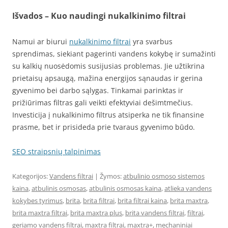
Išvados – Kuo naudingi nukalkinimo filtrai
Namui ar biurui
nukalkinimo filtrai
yra svarbus
sprendimas, siekiant pagerinti vandens kokybę ir sumažinti
su kalkių nuosėdomis susijusias problemas. Jie užtikrina
prietaisų apsaugą, mažina energijos sąnaudas ir gerina
gyvenimo bei darbo sąlygas. Tinkamai parinktas ir
prižiūrimas filtras gali veikti efektyviai dešimtmečius.
Investicija į nukalkinimo filtrus atsiperka ne tik finansine
prasme, bet ir prisideda prie tvaraus gyvenimo būdo.
SEO straipsnių talpinimas
Kategorijos:
Vandens filtrai
| Žymos:
atbulinio osmoso sistemos
kaina
,
atbulinis osmosas
,
atbulinis osmosas kaina
,
atlieka vandens
kokybes tyrimus
,
brita
,
brita filtrai
,
brita filtrai kaina
,
brita maxtra
,
brita maxtra filtrai
,
brita maxtra plus
,
brita vandens filtrai
,
filtrai
,
geriamo vandens filtrai
,
maxtra filtrai
,
maxtra+
,
mechaniniai