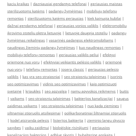
kaciu kraikas
|
dazniausiai gendantys telefonai
|
geriausias maistas
sterilizuotoms katėms
|
padangų žymėjimas
|
mobiliųjų telefonų
remontas
|
sterilizuotoms katėms geriausias
|
kiek kainuoja kubilai
|
dažnai gendantys telefonai
|
geriausias vonios valiklis
|
elektromobiliu
ikrovimo stoteliu pletra lietuvoje
|
lietuvoje daugeja stoteliu
|
padangų
žymėjimas reikalingas
|
vasarinės padangos elektromobiliams
|
naudingas žieminių padangų žymėjimas
|
kuo naudingas remontas
|
mobiliųjų telefonų remontas
|
geriausias valiklis peliui
|
efektyvi
priemone nuo voru
|
efektyviai veikiantis pelėsio valiklis
|
priemonė
nuo vorų
|
telefonų remontas
|
josera classic
|
geriausias pelesio
valiklis
|
kas yra seo straipsniai
|
seo straipsniu talpinimas
|
isorinis
seo optimizavimas
|
vidinis seo optimizavimas
|
kaip optimizuoti
svetaine
|
kriaukles
|
seo apzvalga
|
namu apyvokos reikmenys
|
buitis
|
vaikams
|
seo straipsniu talpinimas
|
bakterijos kanalizacijai
|
saugus
zaidimas vaikams
|
seo straipsniu talpinimas
|
nuo kada ziemines
|
siltnamiai stipruolis atsiliepimai
|
polikarbonatiniai šiltnamiai stipruolis
|
kodel atsiranda pelesis
|
listerijos bakterija
|
zieminio langu skyscio
savybes
|
vaiku zaidimui
|
bioloģiskie risinājumi
|
geriausios
kanalizacijos bakterijos
|
adblue skystis
|
buhalterine apskaita
|