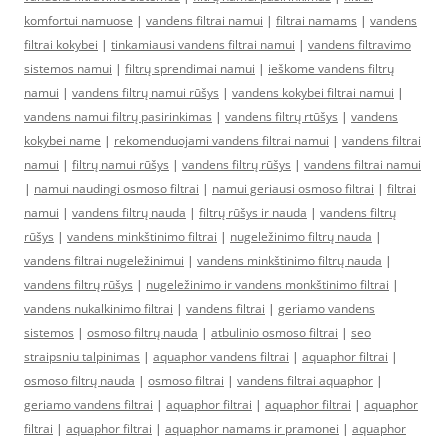
komfortui namuose
|
vandens filtrai namui
|
filtrai namams
|
vandens
filtrai kokybei
|
tinkamiausi vandens filtrai namui
|
vandens filtravimo
sistemos namui
|
filtrų sprendimai namui
|
ieškome vandens filtrų
namui
|
vandens filtrų namui rūšys
|
vandens kokybei filtrai namui
|
vandens namui filtrų pasirinkimas
|
vandens filtrų rtūšys
|
vandens
kokybei name
|
rekomenduojami vandens filtrai namui
|
vandens filtrai
namui
|
filtrų namui rūšys
|
vandens filtrų rūšys
|
vandens filtrai namui
|
namui naudingi osmoso filtrai
|
namui geriausi osmoso filtrai
|
filtrai
namui
|
vandens filtrų nauda
|
filtrų rūšys ir nauda
|
vandens filtrų
rūšys
|
vandens minkštinimo filtrai
|
nugeležinimo filtrų nauda
|
vandens filtrai nugeležinimui
|
vandens minkštinimo filtrų nauda
|
vandens filtrų rūšys
|
nugeležinimo ir vandens monkštinimo filtrai
|
vandens nukalkinimo filtrai
|
vandens filtrai
|
geriamo vandens
sistemos
|
osmoso filtrų nauda
|
atbulinio osmoso filtrai
|
seo
straipsniu talpinimas
|
aquaphor vandens filtrai
|
aquaphor filtrai
|
osmoso filtrų nauda
|
osmoso filtrai
|
vandens filtrai aquaphor
|
geriamo vandens filtrai
|
aquaphor filtrai
|
aquaphor filtrai
|
aquaphor
filtrai
|
aquaphor filtrai
|
aquaphor namams ir pramonei
|
aquaphor