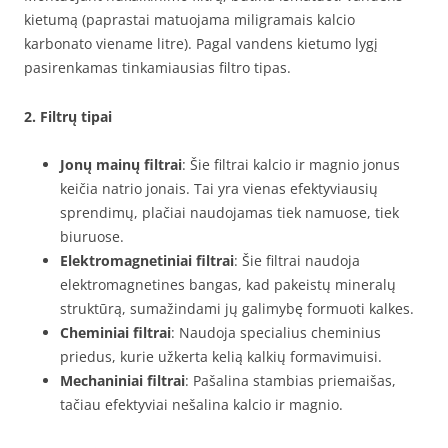
kietumą (paprastai matuojama miligramais kalcio
karbonato viename litre). Pagal vandens kietumo lygį
pasirenkamas tinkamiausias filtro tipas.
2. Filtrų tipai
Jonų mainų filtrai
: Šie filtrai kalcio ir magnio jonus
keičia natrio jonais. Tai yra vienas efektyviausių
sprendimų, plačiai naudojamas tiek namuose, tiek
biuruose.
Elektromagnetiniai filtrai
: Šie filtrai naudoja
elektromagnetines bangas, kad pakeistų mineralų
struktūrą, sumažindami jų galimybę formuoti kalkes.
Cheminiai filtrai
: Naudoja specialius cheminius
priedus, kurie užkerta kelią kalkių formavimuisi.
Mechaniniai filtrai
: Pašalina stambias priemaišas,
tačiau efektyviai nešalina kalcio ir magnio.