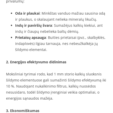
privalumų:
Oda ir plaukai
: Minkštas vanduo mažiau sausina odą
ir plaukus, o skalaujant nelieka mineralų likučių.
Indų ir paviršių švara
: Sumažėjus kalkių kiekiui, ant
indų ir čiaupų nebelieka baltų dėmių.
Prietaisų apsauga
: Buities prietaisai (pvz., skalbyklės,
indaplovės) ilgiau tarnauja, nes nebeužkalkėja jų
šildymo elementai.
2. Energijos efektyvumo didinimas
Moksliniai tyrimai rodo, kad 1 mm storio kalkių sluoksnis
šildymo elementuose gali sumažinti šildymo efektyvumą iki
10 %. Naudojant nukalkinimo filtrus, kalkių nuosėdos
nesusidaro, todėl šildymo įrenginiai veikia optimaliai, o
energijos sąnaudos mažėja.
3. Ekonomiškumas