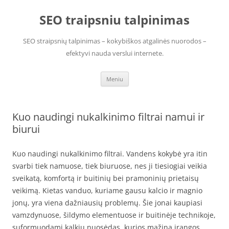
Pereiti
prie
SEO traipsniu talpinimas
turinio
SEO straipsnių talpinimas – kokybiškos atgalinės nuorodos –
efektyvi nauda verslui internete.
Meniu
Kuo naudingi nukalkinimo filtrai namui ir
biurui
Kuo naudingi nukalkinimo filtrai. Vandens kokybė yra itin
svarbi tiek namuose, tiek biuruose, nes ji tiesiogiai veikia
sveikatą, komfortą ir buitinių bei pramoninių prietaisų
veikimą. Kietas vanduo, kuriame gausu kalcio ir magnio
jonų, yra viena dažniausių problemų. Šie jonai kaupiasi
vamzdynuose, šildymo elementuose ir buitinėje technikoje,
suformuodami kalkių nuosėdas, kurios mažina įrangos