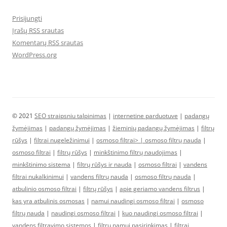
Prisijungti
Įrašų RSS srautas
Komentarų RSS srautas
WordPress.org
© 2021
SEO straipsniu talpinimas
|
internetine parduotuve
|
padangų
žymėjimas
|
padangų žymėjimas
|
žieminių padangų žymėjimas
|
filtrų
rūšys
|
filtrai nugeležinimui
|
osmoso filtrai> |
osmoso filtrų nauda
|
osmoso filtrai
|
filtrų rūšys
|
minkštinimo filtrų naudojimas
|
minkštinimo sistema
|
filtrų rūšys ir nauda
|
osmoso filtrai
|
vandens
filtrai nukalkinimui
|
vandens filtrų nauda
|
osmoso filtrų nauda
|
atbulinio osmoso filtrai
|
filtrų rūšys
|
apie geriamo vandens filtrus
|
kas yra atbulinis osmosas
|
namui naudingi osmoso filtrai
|
osmoso
filtrų nauda
|
naudingi osmoso filtrai
|
kuo naudingi osmoso filtrai
|
vandens filtravimo sistemos
|
filtrų namui pasirinkimas
|
filtrai