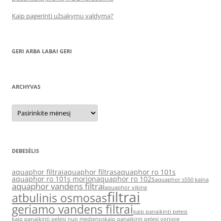
Kaip pagerinti užsakymų valdymą?
GERI ARBA LABAI GERI
ARCHYVAS
Archyvas
DEBESĖLIS
aquaphor filtrai
aquaphor filtras
aquaphor ro 101s
aquaphor ro 101s morion
aquaphor ro 102s
aquaphor s550 kaina
aquaphor vandens filtrai
aquaphor viking
filtrai
atbulinis osmosas
geriamo vandens filtrai
kaip panaikinti pelesi
kaip panaikinti pelesi nuo medienos
kaip panaikinti pelesi vonioje