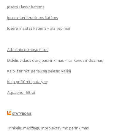
Josera Classic katėms
Josera sterilizuotoms katėms
Josera maistas katėms – atsiliepimai
Atbulinio osmoso filtrai
Didelis vidaus durų pasirinkimas – rankenos ir dizainas
Kaip išsirinkti geriausią pelėsio valiklį
Kaip prižiūrėti patalynę
Aquaphor filtrai
STATYBOMS
Trinkelių medžiagų ir projektavimo parinkimas