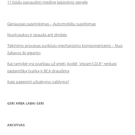
11 būdų panaudoti medinę laipiojimo sienelę
Geriausias pasirinkimas – Automobilių supirkimas
Nuotraukos ir spauda ant drobės
Tekinimo procesas sunkiųjų mechanizmų komponentams – Nuo
žaliavos iki giganto
Kai ramybė yra svarbiau už greitį, kodėl „Vezam123.lt“ renkasi
pedantišką tvarką ir BCA draudimą
Kaip pagerinti užsakymų valdymą?
GERI ARBA LABAI GERI
ARCHYVAS