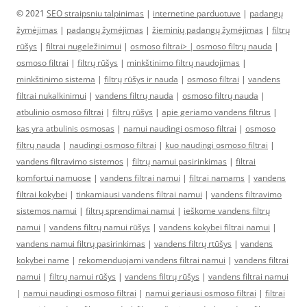
© 2021
SEO straipsniu talpinimas
|
internetine parduotuve
|
padangų
žymėjimas
|
padangų žymėjimas
|
žieminių padangų žymėjimas
|
filtrų
rūšys
|
filtrai nugeležinimui
|
osmoso filtrai> |
osmoso filtrų nauda
|
osmoso filtrai
|
filtrų rūšys
|
minkštinimo filtrų naudojimas
|
minkštinimo sistema
|
filtrų rūšys ir nauda
|
osmoso filtrai
|
vandens
filtrai nukalkinimui
|
vandens filtrų nauda
|
osmoso filtrų nauda
|
atbulinio osmoso filtrai
|
filtrų rūšys
|
apie geriamo vandens filtrus
|
kas yra atbulinis osmosas
|
namui naudingi osmoso filtrai
|
osmoso
filtrų nauda
|
naudingi osmoso filtrai
|
kuo naudingi osmoso filtrai
|
vandens filtravimo sistemos
|
filtrų namui pasirinkimas
|
filtrai
komfortui namuose
|
vandens filtrai namui
|
filtrai namams
|
vandens
filtrai kokybei
|
tinkamiausi vandens filtrai namui
|
vandens filtravimo
sistemos namui
|
filtrų sprendimai namui
|
ieškome vandens filtrų
namui
|
vandens filtrų namui rūšys
|
vandens kokybei filtrai namui
|
vandens namui filtrų pasirinkimas
|
vandens filtrų rtūšys
|
vandens
kokybei name
|
rekomenduojami vandens filtrai namui
|
vandens filtrai
namui
|
filtrų namui rūšys
|
vandens filtrų rūšys
|
vandens filtrai namui
|
namui naudingi osmoso filtrai
|
namui geriausi osmoso filtrai
|
filtrai