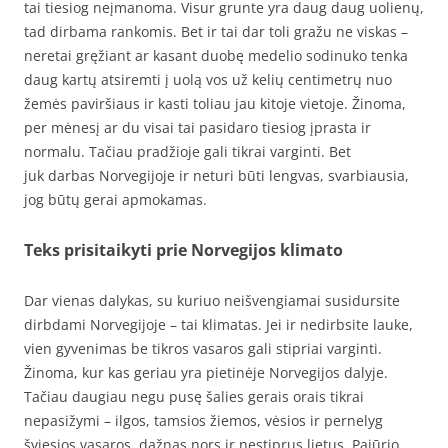
tai tiesiog neįmanoma. Visur grunte yra daug daug uolienų,
tad dirbama rankomis. Bet ir tai dar toli gražu ne viskas –
neretai gręžiant ar kasant duobę medelio sodinuko tenka
daug kartų atsiremti į uolą vos už kelių centimetrų nuo
žemės paviršiaus ir kasti toliau jau kitoje vietoje. Žinoma,
per mėnesį ar du visai tai pasidaro tiesiog įprasta ir
normalu. Tačiau pradžioje gali tikrai varginti. Bet
juk darbas Norvegijoje ir neturi būti lengvas, svarbiausia,
jog būtų gerai apmokamas.
Teks prisitaikyti prie Norvegijos klimato
Dar vienas dalykas, su kuriuo neišvengiamai susidursite
dirbdami Norvegijoje – tai klimatas. Jei ir nedirbsite lauke,
vien gyvenimas be tikros vasaros gali stipriai varginti.
Žinoma, kur kas geriau yra pietinėje Norvegijos dalyje.
Tačiau daugiau negu pusę šalies gerais orais tikrai
nepasižymi – ilgos, tamsios žiemos, vėsios ir pernelyg
šviesios vasaros, dažnas nors ir nestiprus lietus. Pajūrio