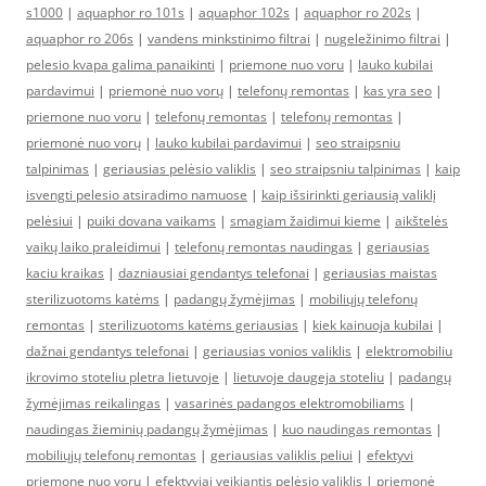
s1000
|
aquaphor ro 101s
|
aquaphor 102s
|
aquaphor ro 202s
|
aquaphor ro 206s
|
vandens minkstinimo filtrai
|
nugeležinimo filtrai
|
pelesio kvapa galima panaikinti
|
priemone nuo voru
|
lauko kubilai
pardavimui
|
priemonė nuo vorų
|
telefonų remontas
|
kas yra seo
|
priemone nuo voru
|
telefonų remontas
|
telefonų remontas
|
priemonė nuo vorų
|
lauko kubilai pardavimui
|
seo straipsniu
talpinimas
|
geriausias pelėsio valiklis
|
seo straipsniu talpinimas
|
kaip
isvengti pelesio atsiradimo namuose
|
kaip išsirinkti geriausią valiklį
pelėsiui
|
puiki dovana vaikams
|
smagiam žaidimui kieme
|
aikštelės
vaikų laiko praleidimui
|
telefonų remontas naudingas
|
geriausias
kaciu kraikas
|
dazniausiai gendantys telefonai
|
geriausias maistas
sterilizuotoms katėms
|
padangų žymėjimas
|
mobiliųjų telefonų
remontas
|
sterilizuotoms katėms geriausias
|
kiek kainuoja kubilai
|
dažnai gendantys telefonai
|
geriausias vonios valiklis
|
elektromobiliu
ikrovimo stoteliu pletra lietuvoje
|
lietuvoje daugeja stoteliu
|
padangų
žymėjimas reikalingas
|
vasarinės padangos elektromobiliams
|
naudingas žieminių padangų žymėjimas
|
kuo naudingas remontas
|
mobiliųjų telefonų remontas
|
geriausias valiklis peliui
|
efektyvi
priemone nuo voru
|
efektyviai veikiantis pelėsio valiklis
|
priemonė