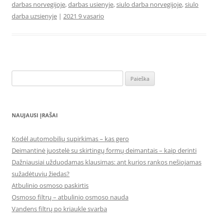
darbas norvegijoje
,
darbas usienyje
,
siulo darba norvegijoje
,
siulo
darba uzsienyje
|
2021 9 vasario
Ieškoti:
NAUJAUSI ĮRAŠAI
Kodėl automobilių supirkimas – kas gero
Deimantinė juostelė su skirtingų formų deimantais – kaip derinti
Dažniausiai užduodamas klausimas: ant kurios rankos nešiojamas
sužadėtuvių žiedas?
Atbulinio osmoso paskirtis
Osmoso filtrų – atbulinio osmoso nauda
Vandens filtrų po kriaukle svarba