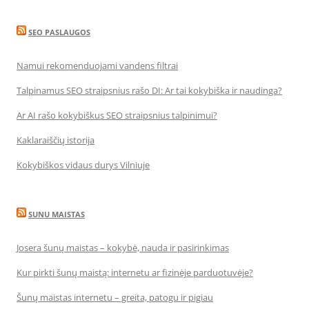
SEO PASLAUGOS
Namui rekomenduojami vandens filtrai
Talpinamus SEO straipsnius rašo DI: Ar tai kokybiška ir naudinga?
Ar AI rašo kokybiškus SEO straipsnius talpinimui?
Kaklaraiščių istorija
Kokybiškos vidaus durys Vilniuje
SUNU MAISTAS
Josera šunų maistas – kokybė, nauda ir pasirinkimas
Kur pirkti šunų maistą: internetu ar fizinėje parduotuvėje?
Šunų maistas internetu – greita, patogu ir pigiau