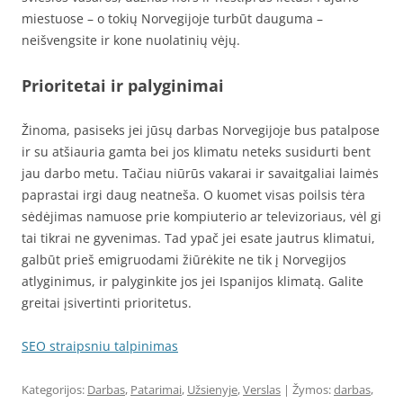
miestuose – o tokių Norvegijoje turbūt dauguma –
neišvengsite ir kone nuolatinių vėjų.
Prioritetai ir palyginimai
Žinoma, pasiseks jei jūsų darbas Norvegijoje bus patalpose
ir su atšiauria gamta bei jos klimatu neteks susidurti bent
jau darbo metu. Tačiau niūrūs vakarai ir savaitgaliai laimės
paprastai irgi daug neatneša. O kuomet visas poilsis tėra
sėdėjimas namuose prie kompiuterio ar televizoriaus, vėl gi
tai tikrai ne gyvenimas. Tad ypač jei esate jautrus klimatui,
galbūt prieš emigruodami žiūrėkite ne tik į Norvegijos
atlyginimus, ir palyginkite jos jei Ispanijos klimatą. Galite
greitai įsivertinti prioritetus.
SEO straipsniu talpinimas
Kategorijos:
Darbas
,
Patarimai
,
Užsienyje
,
Verslas
| Žymos:
darbas
,