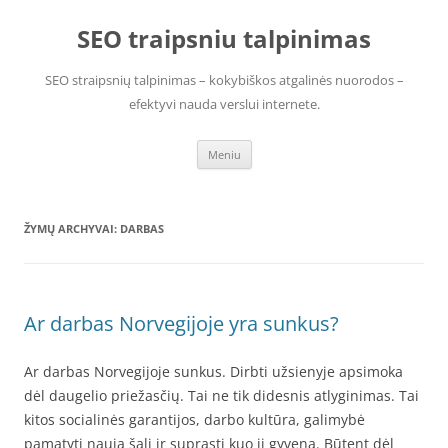
Pereiti
prie
SEO traipsniu talpinimas
turinio
SEO straipsnių talpinimas – kokybiškos atgalinės nuorodos –
efektyvi nauda verslui internete.
Meniu
ŽYMŲ ARCHYVAI:
DARBAS
Ar darbas Norvegijoje yra sunkus?
Ar darbas Norvegijoje sunkus. Dirbti užsienyje apsimoka
dėl daugelio priežasčių. Tai ne tik didesnis atlyginimas. Tai
kitos socialinės garantijos, darbo kultūra, galimybė
pamatyti naują šalį ir suprasti kuo ji gyvena. Būtent dėl