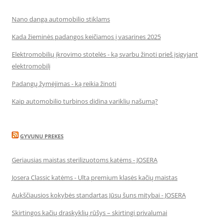
Nano danga automobilio stiklams
Kada žieminės padangos keičiamos į vasarines 2025
Elektromobilių įkrovimo stotelės - ką svarbu žinoti prieš įsigyjant
elektromobilį
Padangų žymėjimas - ką reikia žinoti
Kaip automobilio turbinos didina variklių našumą?
GYVUNU PREKES
Geriausias maistas sterilizuotoms katėms - JOSERA
Josera Classic katėms - Ulta premium klasės kačių maistas
Aukščiausios kokybės standartas Jūsų šuns mitybai - JOSERA
Skirtingos kačių draskyklių rūšys – skirtingi privalumai