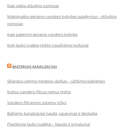
Kaip veikia atbulinis osmosas
Maksimalios geriamo vandens kokybės palaikymui – Atbulinis
osmosas
Kaip pagerinti geriamo vandens kokybę
Kokį lauko tualetą rinktis naudojimui soduose
BAKTERIJOS KANALIZACIJAI
Sklandus valymo įrenginių darbas – užtikrina bakterijos
Kokius vandens filtrus namui rinktis
Vandens filtravimo sistemų rūšys
Bakterijų kanalizacijai nauda, saugumas ir ekologija
Plastikiniai lauko tualetai – Nauda ir privalumai