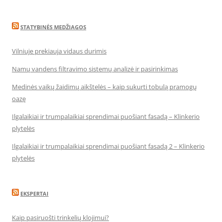
STATYBINĖS MEDŽIAGOS
Vilniuje prekiauja vidaus durimis
Namų vandens filtravimo sistemų analizė ir pasirinkimas
Medinės vaikų žaidimų aikštelės – kaip sukurti tobulą pramogų
oazę
Ilgalaikiai ir trumpalaikiai sprendimai puošiant fasadą – Klinkerio
plytelės
Ilgalaikiai ir trumpalaikiai sprendimai puošiant fasadą 2 – Klinkerio
plytelės
EKSPERTAI
Kaip pasiruošti trinkelių klojimui?