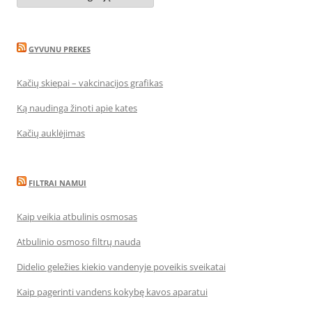
GYVUNU PREKES
Kačių skiepai – vakcinacijos grafikas
Ką naudinga žinoti apie kates
Kačių auklėjimas
FILTRAI NAMUI
Kaip veikia atbulinis osmosas
Atbulinio osmoso filtrų nauda
Didelio geležies kiekio vandenyje poveikis sveikatai
Kaip pagerinti vandens kokybę kavos aparatui