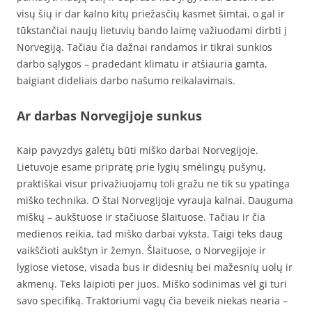
visų šių ir dar kalno kitų priežasčių kasmet šimtai, o gal ir
tūkstančiai naujų lietuvių bando laimę važiuodami dirbti į
Norvegiją. Tačiau čia dažnai randamos ir tikrai sunkios
darbo sąlygos – pradedant klimatu ir atšiauria gamta,
baigiant dideliais darbo našumo reikalavimais.
Ar darbas Norvegijoje sunkus
Kaip pavyzdys galėtų būti miško darbai Norvegijoje.
Lietuvoje esame pripratę prie lygių smėlingų pušynų,
praktiškai visur privažiuojamų toli gražu ne tik su ypatinga
miško technika. O štai Norvegijoje vyrauja kalnai. Dauguma
miškų – aukštuose ir stačiuose šlaituose. Tačiau ir čia
medienos reikia, tad miško darbai vyksta. Taigi teks daug
vaikščioti aukštyn ir žemyn. Šlaituose, o Norvegijoje ir
lygiose vietose, visada bus ir didesnių bei mažesnių uolų ir
akmenų. Teks laipioti per juos. Miško sodinimas vėl gi turi
savo specifiką. Traktoriumi vagų čia beveik niekas nearia –