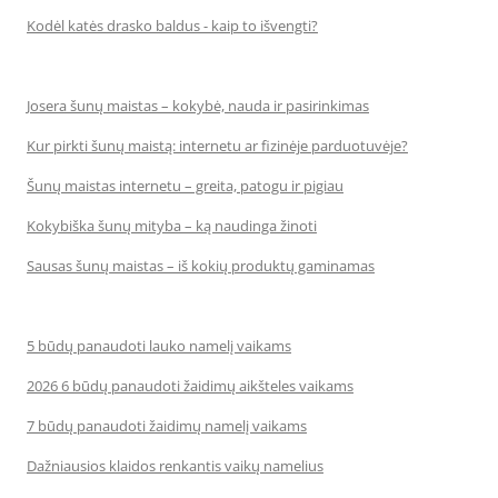
Kodėl katės drasko baldus - kaip to išvengti?
Josera šunų maistas – kokybė, nauda ir pasirinkimas
Kur pirkti šunų maistą: internetu ar fizinėje parduotuvėje?
Šunų maistas internetu – greita, patogu ir pigiau
Kokybiška šunų mityba – ką naudinga žinoti
Sausas šunų maistas – iš kokių produktų gaminamas
5 būdų panaudoti lauko namelį vaikams
2026 6 būdų panaudoti žaidimų aikšteles vaikams
7 būdų panaudoti žaidimų namelį vaikams
Dažniausios klaidos renkantis vaikų namelius