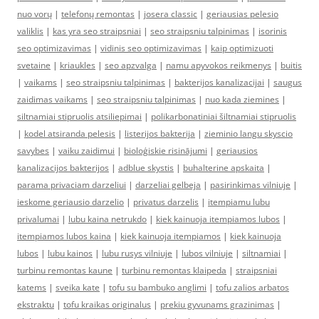
nuo vorų
|
telefonų remontas
|
josera classic
|
geriausias pelesio
valiklis
|
kas yra seo straipsniai
|
seo straipsniu talpinimas
|
isorinis
seo optimizavimas
|
vidinis seo optimizavimas
|
kaip optimizuoti
svetaine
|
kriaukles
|
seo apzvalga
|
namu apyvokos reikmenys
|
buitis
|
vaikams
|
seo straipsniu talpinimas
|
bakterijos kanalizacijai
|
saugus
zaidimas vaikams
|
seo straipsniu talpinimas
|
nuo kada ziemines
|
siltnamiai stipruolis atsiliepimai
|
polikarbonatiniai šiltnamiai stipruolis
|
kodel atsiranda pelesis
|
listerijos bakterija
|
zieminio langu skyscio
savybes
|
vaiku zaidimui
|
bioloģiskie risinājumi
|
geriausios
kanalizacijos bakterijos
|
adblue skystis
|
buhalterine apskaita
|
parama privaciam darzeliui
|
darzeliai gelbeja
|
pasirinkimas vilniuje
|
ieskome geriausio darzelio
|
privatus darzelis
|
itempiamu lubu
privalumai
|
lubu kaina netrukdo
|
kiek kainuoja itempiamos lubos
|
itempiamos lubos kaina
|
kiek kainuoja itempiamos
|
kiek kainuoja
lubos
|
lubu kainos
|
lubu rusys vilniuje
|
lubos vilniuje
|
siltnamiai
|
turbinu remontas kaune
|
turbinu remontas klaipeda
|
straipsniai
katems
|
sveika kate
|
tofu su bambuko anglimi
|
tofu zalios arbatos
ekstraktu
|
tofu kraikas originalus
|
prekiu gyvunams grazinimas
|