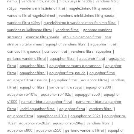
namui
|
vandens filtrų nauda
|
filtrų rūšys ir nauda
|
vandens filtrų
rūšys
|
vandens minkštinimo filtrai
|
nugeležinimo filtrų nauda
|
vandens filtrai nugeležinimui
|
vandens minkštinimo filtrų nauda
|
vandens filtrų rūšys
|
nugeležinimo ir vandens monkštinimo filtrai
|
vandens nukalkinimo filtrai
|
vandens filtrai
|
geriamo vandens
sistemos
|
osmoso filtrų nauda
|
atbulinio osmoso filtrai
|
seo
straipsniu talpinimas
|
aquaphor vandens filtrai
|
aquaphor filtrai
|
osmoso filtrų nauda
|
osmoso filtrai
|
vandens filtrai aquaphor
|
geriamo vandens filtrai
|
aquaphor filtrai
|
aquaphor filtrai
|
aquaphor
filtrai
|
aquaphor filtrai
|
aquaphor namams ir pramonei
|
aquaphor
filtrai
|
aquaphor filtrai
|
aquaphor filtrų nauda
|
aquaphor filtrai
|
aquapgor filtrai ir nauda
|
aquaphor filtrai
|
aquaphor filtrai
|
vandens
filtrai
|
aquaphor filtrai
|
vandens filtru rusys
|
aquaphor s800
|
aquaphor ro-101s
|
aquaphor ro-102s
|
aquapgor s550
|
aquaphor
s1000
|
namui ir biurui aquaphor filtrai
|
namams ir biurui aquaphor
filtrai
|
kodel aquaphor filtrai
|
aquaphor filtrai
|
vandens filtrai
|
aquaphor filtrai
|
aquaphor ro-101s
|
aquaphor ro-202s
|
aquaphor ro-
102s
|
aquaphor ro-202s
|
aquaphor ro-206s
|
vandens filtrai
|
aquaphor s800
|
aquaphor s550
|
geriamo vandens filtrai
|
aquaphor