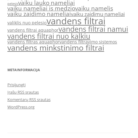
vaiku lauko nameliai
pelesis
vaiku nameliai is medzio
vaiku namelis
vaiku zaidimo nameliai
vaiku zaidimu nameliai
vandens filtrai
valiklis nuo pelesio
vandens filtrai namui
vandens filtrai aquaphor
vandens filtrai nuo kalkiu
vandens filtras aquaphor
vandens filtravimo sistemos
vandens minkstinimo filtrai
METAINFORMACIJA
Prisijungti
Įrašų RSS srautas
Komentarų RSS srautas
WordPress.org