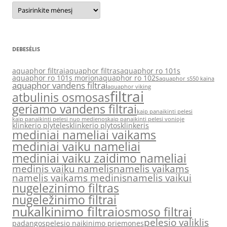
Archyvas
DEBESĖLIS
aquaphor filtrai
aquaphor filtras
aquaphor ro 101s
aquaphor ro 101s morion
aquaphor ro 102s
aquaphor s550 kaina
aquaphor vandens filtrai
aquaphor viking
filtrai
atbulinis osmosas
geriamo vandens filtrai
kaip panaikinti pelesi
kaip panaikinti pelesi nuo medienos
kaip panaikinti pelesi vonioje
klinkerio plyteles
klinkerio plytos
klinkeris
mediniai nameliai vaikams
mediniai vaiku nameliai
mediniai vaiku zaidimo nameliai
medinis vaiku namelis
namelis vaikams
namelis vaikams medinis
namelis vaikui
nugelezinimo filtras
nugeležinimo filtrai
nukalkinimo filtrai
osmoso filtrai
pelesio valiklis
padangos
pelesio naikinimo priemones