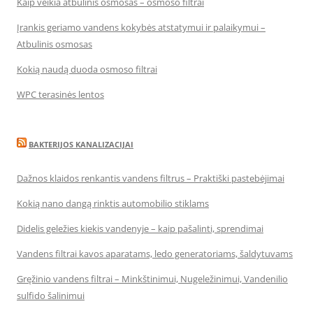
Kaip veikia atbulinis osmosas – osmoso filtrai
Įrankis geriamo vandens kokybės atstatymui ir palaikymui –
Atbulinis osmosas
Kokią naudą duoda osmoso filtrai
WPC terasinės lentos
BAKTERIJOS KANALIZACIJAI
Dažnos klaidos renkantis vandens filtrus – Praktiški pastebėjimai
Kokią nano dangą rinktis automobilio stiklams
Didelis geležies kiekis vandenyje – kaip pašalinti, sprendimai
Vandens filtrai kavos aparatams, ledo generatoriams, šaldytuvams
Gręžinio vandens filtrai – Minkštinimui, Nugeležinimui, Vandenilio
sulfido šalinimui