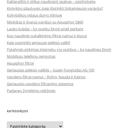
Kaklaraištis ir stilius naudojant spalvas – psichologija
Kirpyklos plautuvės: kaip išsirinkti tinkamiausią variantą?
Kokybiškos vidaus durys Vilniuje
Minkštas ir švarus vanduo su Aquaphor S800
Lauko kubilai – ką svarbu žinoti prieš perkant
Kuo naudingi nukalkinimo filtrai namui ir biurui
Kaip pasirinkti geriausią pelėsio valiklį
Patalynės pirkimas internetu yra svarbus – ką naudinga žinoti
Mobiliųjų telefonų remontas
Aquaphor filtrai
Geriausias pelėsio valiklis – Super Fungicidas AG 100
Vandens filtrai namui – Rūšys, Nauda ir Kainos
Geriausios vandens filtravimo sistemos
Padangų žymėjimo reikšmės
KATEGORIJOS
Kategorijos