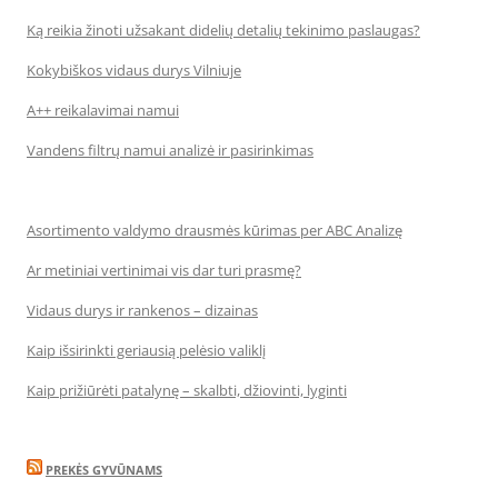
Ką reikia žinoti užsakant didelių detalių tekinimo paslaugas?
Kokybiškos vidaus durys Vilniuje
A++ reikalavimai namui
Vandens filtrų namui analizė ir pasirinkimas
Asortimento valdymo drausmės kūrimas per ABC Analizę
Ar metiniai vertinimai vis dar turi prasmę?
Vidaus durys ir rankenos – dizainas
Kaip išsirinkti geriausią pelėsio valiklį
Kaip prižiūrėti patalynę – skalbti, džiovinti, lyginti
PREKĖS GYVŪNAMS