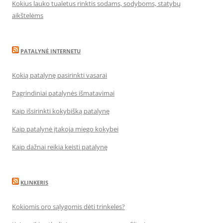
Kokius lauko tualetus rinktis sodams, sodyboms, statybų
aikštelėms
PATALYNĖ INTERNETU
Kokią patalynę pasirinkti vasarai
Pagrindiniai patalynės išmatavimai
Kaip išsirinkti kokybišką patalynę
Kaip patalynė įtakoja miego kokybei
Kaip dažnai reikia keisti patalynę
KLINKERIS
Kokiomis oro sąlygomis dėti trinkeles?