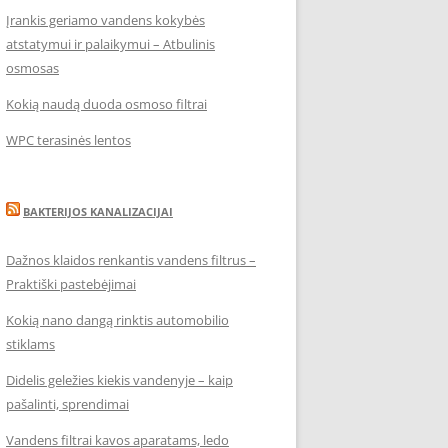
Įrankis geriamo vandens kokybės
atstatymui ir palaikymui – Atbulinis
osmosas
Kokią naudą duoda osmoso filtrai
WPC terasinės lentos
BAKTERIJOS KANALIZACIJAI
Dažnos klaidos renkantis vandens filtrus –
Praktiški pastebėjimai
Kokią nano dangą rinktis automobilio
stiklams
Didelis geležies kiekis vandenyje – kaip
pašalinti, sprendimai
Vandens filtrai kavos aparatams, ledo