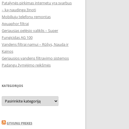
Patalynės pirkimas internetu yra svarbus
– ką naudinga žinoti
Mobiliųjų telefonų remontas
Aquaphor filtrai
Geriausias pelėsio valiklis – Super
Fungicidas AG 100
Vandens filtrai namui – Rūšys, Nauda ir
Kainos
Geriausios vandens filtravimo sistemos
Padangų žymėjimo reikšmės
KATEGORIJOS
Kategorijos
GYVUNU PREKES