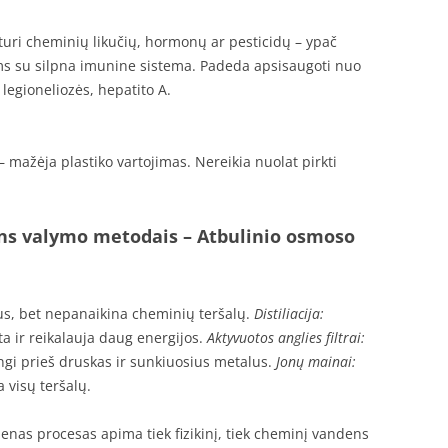
uri cheminių likučių, hormonų ar pesticidų – ypač
s su silpna imunine sistema. Padeda apsisaugoti nuo
 legioneliozės, hepatito A.
 mažėja plastiko vartojimas. Nereikia nuolat pirkti
ens valymo metodais
– Atbulinio osmoso
s, bet nepanaikina cheminių teršalų.
Distiliacija:
ta ir reikalauja daug energijos.
Aktyvuotos anglies filtrai:
ngi prieš druskas ir sunkiuosius metalus.
Jonų mainai:
 visų teršalų.
vienas procesas apima tiek fizikinį, tiek cheminį vandens