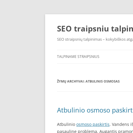
Pereiti
prie
turinio
SEO traipsniu talpi
SEO straipsnių talpinimas – kokybiškos atga
TALPINAME STRAIPSNIUS
ŽYMŲ ARCHYVAI:
ATBULINIS OSMOSAS
Atbulinio osmoso paskirt
Atbulinio
osmoso paskirtis
. Vandens i
pasauline problema. Augantis pramonė