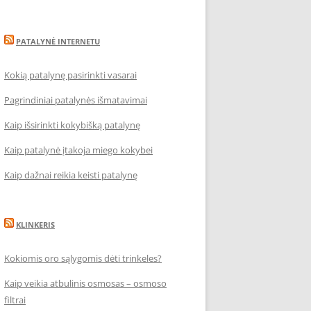
PATALYNĖ INTERNETU
Kokią patalynę pasirinkti vasarai
Pagrindiniai patalynės išmatavimai
Kaip išsirinkti kokybišką patalynę
Kaip patalynė įtakoja miego kokybei
Kaip dažnai reikia keisti patalynę
KLINKERIS
Kokiomis oro sąlygomis dėti trinkeles?
Kaip veikia atbulinis osmosas – osmoso
filtrai