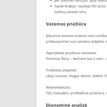
JAV:
pietinės valstijos, ypač Kalif
Saudo Arabija:
naudoja RO jūros v
šaltinių beveik nėra.
Sistemos priežiūra
Atbulinio osmoso sistema nėra visiškai 
priklausančios nuo vandens kokybės 
Pagrindiniai priežiūros elementai:
Pirminiai filtrai – keičiami kas 6 mėn
Problemos požymiai:
Lėtas srautas, blogas skonis, didelis 
Rekomendacijos:
TDS matuoklis, profilaktinė priežiūra, 
Ekonominė analizė