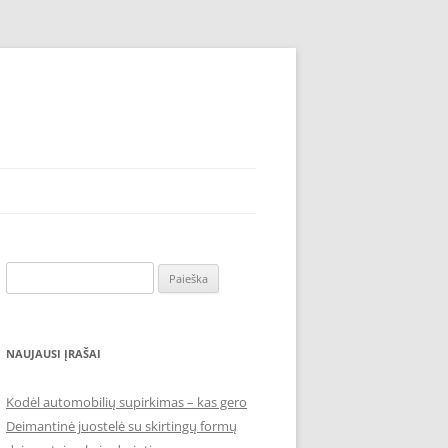
Ieškoti:
NAUJAUSI ĮRAŠAI
Kodėl automobilių supirkimas – kas gero
Deimantinė juostelė su skirtingų formų