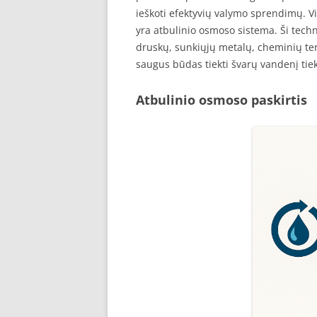
ieškoti efektyvių valymo sprendimų. 
yra atbulinio osmoso sistema. Ši techno
druskų, sunkiųjų metalų, cheminių terš
saugus būdas tiekti švarų vandenį tiek
Atbulinio osmoso paskirtis