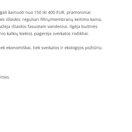
gali kainuoti nuo 150 iki 400 EUR, pramoniniai
ės išlaidos:
reguliari filtrų/membranų keitimo kaina,
žėja išlaidos fasuotam vandeniui, ilgėja buitinės
o kalkių kiekio), pagerėja sveikatos rodikliai.
iek ekonomiškai, tiek sveikatos ir ekologijos požiūriu.
rties.