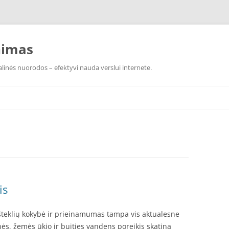
nimas
linės nuorodos – efektyvi nauda verslui internete.
is
šteklių kokybė ir prieinamumas tampa vis aktualesne
s, žemės ūkio ir buities vandens poreikis skatina