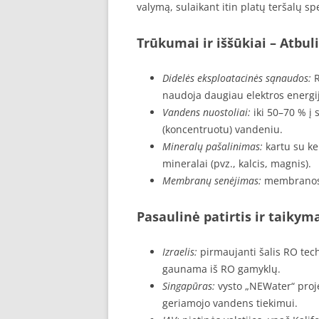
valymą, sulaikant itin platų teršalų sp
Trūkumai ir iššūkiai
– Atbul
Didelės eksploatacinės sąnaudos:
R
naudoja daugiau elektros energijo
Vandens nuostoliai:
iki 50–70 % į
(koncentruotu) vandeniu.
Mineralų pašalinimas:
kartu su k
mineralai (pvz., kalcis, magnis).
Membranų senėjimas:
membranos t
Pasaulinė patirtis ir taikym
Izraelis:
pirmaujanti šalis RO tec
gaunama iš RO gamyklų.
Singapūras:
vysto „NEWater“ proj
geriamojo vandens tiekimui.