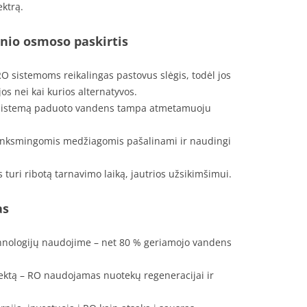
ektrą.
inio osmoso paskirtis
O sistemoms reikalingas pastovus slėgis, todėl jos
s nei kai kurios alternatyvos.
 sistemą paduoto vandens tampa atmetamuoju
enksmingomis medžiagomis pašalinami ir naudingi
uri ribotą tarnavimo laiką, jautrios užsikimšimui.
as
hnologijų naudojime – net 80 % geriamojo vandens
ektą – RO naudojamas nuotekų regeneracijai ir