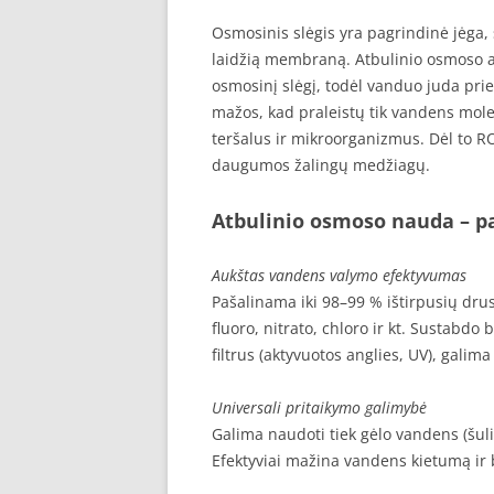
Osmosinis slėgis yra pagrindinė jėga,
laidžią membraną. Atbulinio osmoso atv
osmosinį slėgį, todėl vanduo juda pr
mažos, kad praleistų tik vandens molek
teršalus ir mikroorganizmus. Dėl to R
daugumos žalingų medžiagų.
Atbulinio osmoso nauda
– pa
Aukštas vandens valymo efektyvumas
Pašalinama iki 98–99 % ištirpusių drus
fluoro, nitrato, chloro ir kt. Sustabd
filtrus (aktyvuotos anglies, UV), gali
Universali pritaikymo galimybė
Galima naudoti tiek gėlo vandens (šuli
Efektyviai mažina vandens kietumą ir b