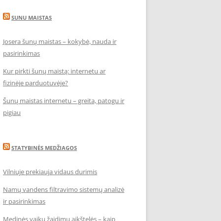
SUNU MAISTAS
Josera šunų maistas – kokybė, nauda ir
pasirinkimas
Kur pirkti šunų maistą: internetu ar
fizinėje parduotuvėje?
Šunų maistas internetu – greita, patogu ir
pigiau
STATYBINĖS MEDŽIAGOS
Vilniuje prekiauja vidaus durimis
Namų vandens filtravimo sistemų analizė
ir pasirinkimas
Medinės vaikų žaidimų aikštelės – kaip