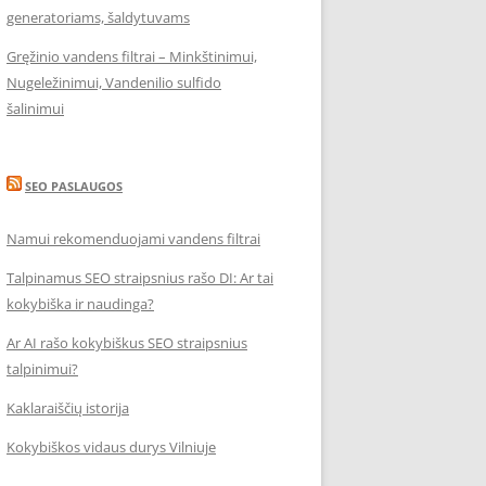
generatoriams, šaldytuvams
Gręžinio vandens filtrai – Minkštinimui,
Nugeležinimui, Vandenilio sulfido
šalinimui
SEO PASLAUGOS
Namui rekomenduojami vandens filtrai
Talpinamus SEO straipsnius rašo DI: Ar tai
kokybiška ir naudinga?
Ar AI rašo kokybiškus SEO straipsnius
talpinimui?
Kaklaraiščių istorija
Kokybiškos vidaus durys Vilniuje