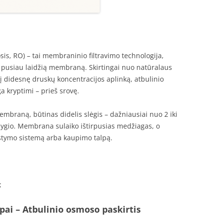
is, RO) – tai membraninio filtravimo technologija,
pusiau laidžią membraną. Skirtingai nuo natūralaus
 didesnę druskų koncentracijos aplinką, atbulinio
 kryptimi – prieš srovę.
braną, būtinas didelis slėgis – dažniausiai nuo 2 iki
lygio. Membrana sulaiko ištirpusias medžiagas, o
rstymo sistemą arba kaupimo talpą.
;
ipai
– Atbulinio osmoso paskirtis