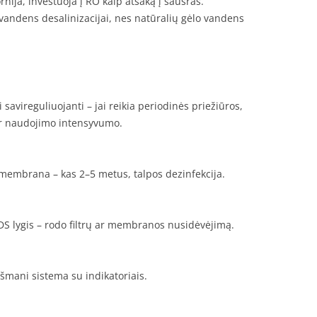
ornija, investuoja į RO kaip atsaką į sausras.
andens desalinizacijai, nes natūralių gėlo vandens
savireguliuojanti – jai reikia periodinės priežiūros,
ir naudojimo intensyvumo.
., membrana – kas 2–5 metus, talpos dezinfekcija.
TDS lygis – rodo filtrų ar membranos nusidėvėjimą.
išmani sistema su indikatoriais.