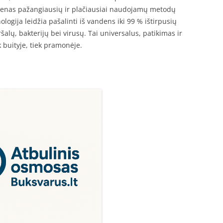
Vienas pažangiausių ir plačiausiai naudojamų metodų
logija leidžia pašalinti iš vandens iki 99 % ištirpusių
alų, bakterijų bei virusų. Tai universalus, patikimas ir
 buityje, tiek pramonėje.