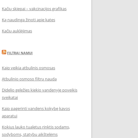
Kačių skiepai – vakcinacijos grafikas
Ką naudinga žinoti apie kates
Kačių auklėjimas
FILTRAI NAMUI
Kaip veikia atbulinis osmosas
Atbulinio osmoso filtrų nauda
Didelio geležies kiekio vandenyje poveikis
sveikatai
Kaip pagerinti vandens kokybę kavos
aparatui
Kokius lauko tualetus rinktis sodams,
sodyboms, statybų aikštelėms