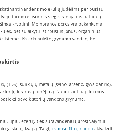
 skatinanti vandens molekulių judėjimą per pusiau
eju taikomas išorinis slėgis, viršijantis natūralų
iešinga kryptimi. Membranos poros yra pakankamai
ules, bet sulaikytų ištirpusius jonus, organinius
O sistemos išskiria aukšto grynumo vandenį be
skirtis
kų (TDS), sunkiųjų metalų (švino, arseno, gyvsidabrio),
o bakterijų ir virusų perėjimą. Naudojant papildomus
ma pasiekti beveik sterilų vandens grynumą.
nių, upių, ežerų), tiek sūravandenių (jūros) valymui.
logą skonį, kvapą. Taigi,
osmoso filtrų nauda
akivaizdi.