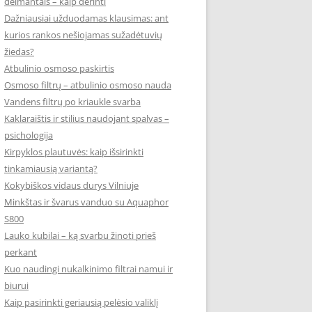
deimantais – kaip derinti
Dažniausiai užduodamas klausimas: ant
kurios rankos nešiojamas sužadėtuvių
žiedas?
Atbulinio osmoso paskirtis
Osmoso filtrų – atbulinio osmoso nauda
Vandens filtrų po kriaukle svarba
Kaklaraištis ir stilius naudojant spalvas –
psichologija
Kirpyklos plautuvės: kaip išsirinkti
tinkamiausią variantą?
Kokybiškos vidaus durys Vilniuje
Minkštas ir švarus vanduo su Aquaphor
S800
Lauko kubilai – ką svarbu žinoti prieš
perkant
Kuo naudingi nukalkinimo filtrai namui ir
biurui
Kaip pasirinkti geriausią pelėsio valiklį