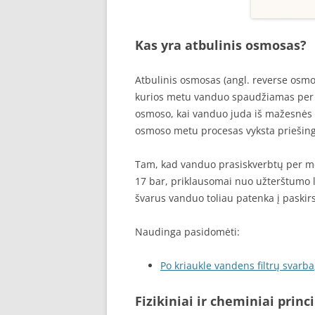
Kas yra atbulinis osmosas?
Atbulinis osmosas (angl. reverse osmos
kurios metu vanduo spaudžiamas per 
osmoso, kai vanduo juda iš mažesnės į
osmoso metu procesas vyksta priešinga
Tam, kad vanduo prasiskverbtų per mem
17 bar, priklausomai nuo užterštumo 
švarus vanduo toliau patenka į paski
Naudinga pasidomėti:
Po kriaukle vandens filtrų svarba
Fizikiniai ir cheminiai princ