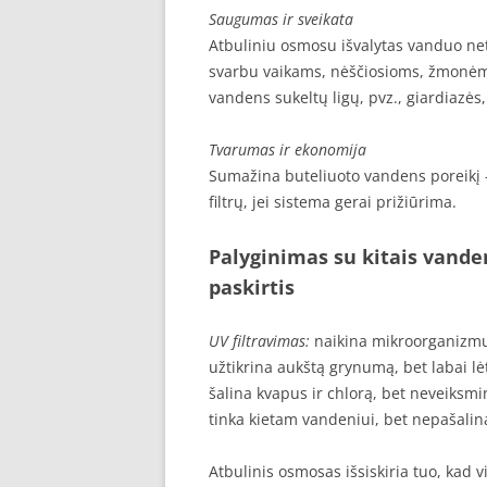
Saugumas ir sveikata
Atbuliniu osmosu išvalytas vanduo net
svarbu vaikams, nėščiosioms, žmonėm
vandens sukeltų ligų, pvz., giardiazės,
Tvarumas ir ekonomija
Sumažina buteliuoto vandens poreikį –
filtrų, jei sistema gerai prižiūrima.
Palyginimas su kitais vand
paskirtis
UV filtravimas:
naikina mikroorganizmu
užtikrina aukštą grynumą, bet labai lė
šalina kvapus ir chlorą, bet neveiksmi
tinka kietam vandeniui, bet nepašalina
Atbulinis osmosas išsiskiria tuo, kad 