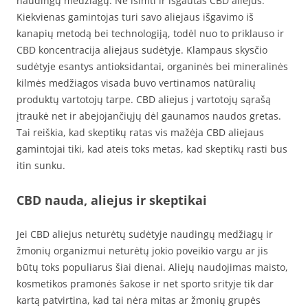
naudingų medžiagų. Ne išimti ir išgautas CBD aliejus.
Kiekvienas gamintojas turi savo aliejaus išgavimo iš
kanapių metodą bei technologiją, todėl nuo to priklauso ir
CBD koncentracija aliejaus sudėtyje. Klampaus skysčio
sudėtyje esantys antioksidantai, organinės bei mineralinės
kilmės medžiagos visada buvo vertinamos natūralių
produktų vartotojų tarpe. CBD aliejus į vartotojų sąrašą
įtraukė net ir abejojančiųjų dėl gaunamos naudos gretas.
Tai reiškia, kad skeptikų ratas vis mažėja CBD aliejaus
gamintojai tiki, kad ateis toks metas, kad skeptikų rasti bus
itin sunku.
CBD nauda, aliejus ir skeptikai
Jei CBD aliejus neturėtų sudėtyje naudingų medžiagų ir
žmonių organizmui neturėtų jokio poveikio vargu ar jis
būtų toks populiarus šiai dienai. Aliejų naudojimas maisto,
kosmetikos pramonės šakose ir net sporto srityje tik dar
kartą patvirtina, kad tai nėra mitas ar žmonių grupės