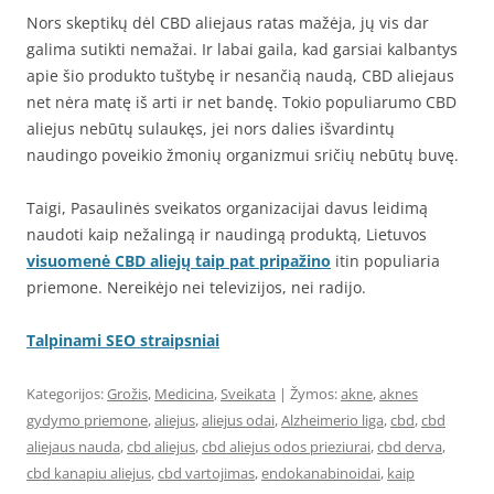
Nors skeptikų dėl CBD aliejaus ratas mažėja, jų vis dar
galima sutikti nemažai. Ir labai gaila, kad garsiai kalbantys
apie šio produkto tuštybę ir nesančią naudą, CBD aliejaus
net nėra matę iš arti ir net bandę. Tokio populiarumo CBD
aliejus nebūtų sulaukęs, jei nors dalies išvardintų
naudingo poveikio žmonių organizmui sričių nebūtų buvę.
Taigi, Pasaulinės sveikatos organizacijai davus leidimą
naudoti kaip nežalingą ir naudingą produktą, Lietuvos
visuomenė CBD aliejų taip pat pripažino
itin populiaria
priemone. Nereikėjo nei televizijos, nei radijo.
Talpinami SEO straipsniai
Kategorijos:
Grožis
,
Medicina
,
Sveikata
| Žymos:
akne
,
aknes
gydymo priemone
,
aliejus
,
aliejus odai
,
Alzheimerio liga
,
cbd
,
cbd
aliejaus nauda
,
cbd aliejus
,
cbd aliejus odos prieziurai
,
cbd derva
,
cbd kanapiu aliejus
,
cbd vartojimas
,
endokanabinoidai
,
kaip