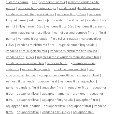
sistemos namui
|
filtrų sprendimai namui
|
ieškome vandens filtrų
namui
|
vandens filtrų namui rūšys
|
vandens kokybei filtrai namui
|
vandens namui filtrų pasirinkimas
|
vandens filtrų rtūšys
|
vandens
kokybei name
|
rekomenduojami vandens filtrai namui
|
vandens filtrai
namui
|
filtrų namui rūšys
|
vandens filtrų rūšys
|
vandens filtrai namui
|
namui naudingi osmoso filtrai
|
namui geriausi osmoso filtrai
|
filtrai
namui
|
vandens filtrų nauda
|
filtrų rūšys ir nauda
|
vandens filtrų
rūšys
|
vandens minkštinimo filtrai
|
nugeležinimo filtrų nauda
|
vandens filtrai nugeležinimui
|
vandens minkštinimo filtrų nauda
|
vandens filtrų rūšys
|
nugeležinimo ir vandens monkštinimo filtrai
|
vandens nukalkinimo filtrai
|
vandens filtrai
|
geriamo vandens
sistemos
|
osmoso filtrų nauda
|
atbulinio osmoso filtrai
|
seo
straipsniu talpinimas
|
aquaphor vandens filtrai
|
aquaphor filtrai
|
osmoso filtrų nauda
|
osmoso filtrai
|
vandens filtrai aquaphor
|
geriamo vandens filtrai
|
aquaphor filtrai
|
aquaphor filtrai
|
aquaphor
filtrai
|
aquaphor filtrai
|
aquaphor namams ir pramonei
|
aquaphor
filtrai
|
aquaphor filtrai
|
aquaphor filtrų nauda
|
aquaphor filtrai
|
aquapgor filtrai ir nauda
|
aquaphor filtrai
|
aquaphor filtrai
|
vandens
filtrai
|
aquaphor filtrai
|
vandens filtru rusys
|
aquaphor s800
|