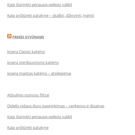
Kaip išsirinkti geriausią pelėsio valiklį
Kaip prižiūrėti patalynę – skalbti, džiovinti, lyginti
PREKĖS GYVŪNAMS
Josera Classic katėms
Josera sterilizuotoms katėms
Josera maistas katėms – atsiliepimai
Atbulinio osmoso filtrai
Didelis vidaus durų pasirinkimas – rankenos ir dizainas
Kaip išsirinkti geriausią pelėsio valiklį
Kaip prižiūrėti patalynę