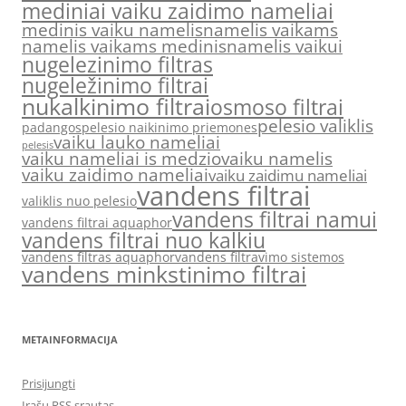
mediniai vaiku zaidimo nameliai
medinis vaiku namelis
namelis vaikams
namelis vaikams medinis
namelis vaikui
nugelezinimo filtras
nugeležinimo filtrai
nukalkinimo filtrai
osmoso filtrai
pelesio valiklis
padangos
pelesio naikinimo priemones
vaiku lauko nameliai
pelesis
vaiku nameliai is medzio
vaiku namelis
vaiku zaidimo nameliai
vaiku zaidimu nameliai
vandens filtrai
valiklis nuo pelesio
vandens filtrai namui
vandens filtrai aquaphor
vandens filtrai nuo kalkiu
vandens filtras aquaphor
vandens filtravimo sistemos
vandens minkstinimo filtrai
METAINFORMACIJA
Prisijungti
Įrašų RSS srautas