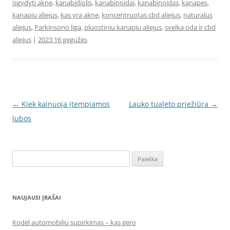
isgydyti akne
,
kanabidiolis
,
kanabinoidai
,
kanabinoidas
,
kanapes
,
kanapiu aliejus
,
kas yra akne
,
koncentruotas cbd aliejus
,
naturalus
aliejus
,
Parkinsono liga
,
pluostiniu kanapiu aliejus
,
sveika oda ir cbd
aliejus
|
2023 16 gegužės
Įrašo
←
Kiek kainuoja įtempiamos
Lauko tualeto priežiūra
→
navigacija
lubos
Ieškoti:
NAUJAUSI ĮRAŠAI
Kodėl automobilių supirkimas – kas gero