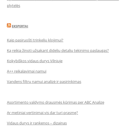
plytelės
EKSPERTAI
Kaip pasiruošti trinkelių klojimui?
Ką reikia žinoti užsakant didelių detalių tekinimo paslaugas?
Kokybiškos vidaus durys Vilniuje
A++ reikalavimai namui
Vandens filtrų namui analizė ir pasirinkimas
Asortimento valdymo drausmės kūrimas per ABC Analizę
Ar metiniai vertinimai vis dar turi prasmę?
Vidaus durys ir rankenos – dizainas