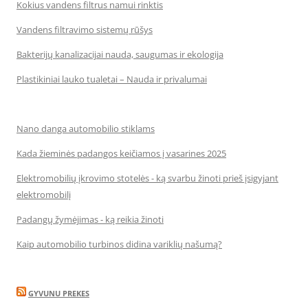
Kokius vandens filtrus namui rinktis
Vandens filtravimo sistemų rūšys
Bakterijų kanalizacijai nauda, saugumas ir ekologija
Plastikiniai lauko tualetai – Nauda ir privalumai
Nano danga automobilio stiklams
Kada žieminės padangos keičiamos į vasarines 2025
Elektromobilių įkrovimo stotelės - ką svarbu žinoti prieš įsigyjant
elektromobilį
Padangų žymėjimas - ką reikia žinoti
Kaip automobilio turbinos didina variklių našumą?
GYVUNU PREKES