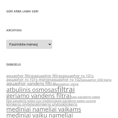
GERI ARBA LABAI GERI
ARCHYVAS
Archyvas
DEBESĖLIS
aquaphor filtrai
aquaphor filtras
aquaphor ro 101s
aquaphor ro 101s morion
aquaphor ro 102s
aquaphor s550 kaina
aquaphor vandens filtrai
aquaphor viking
filtrai
atbulinis osmosas
geriamo vandens filtrai
kaip panaikinti pelesi
kaip panaikinti pelesi nuo medienos
kaip panaikinti pelesi vonioje
klinkerio plyteles
klinkerio plytos
klinkeris
mediniai nameliai vaikams
mediniai vaiku nameliai