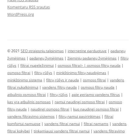
Komentarų RSS srautas
WordPress.org
© 2021
SEO straipsniu talpinimas
|
internetine parduotuve
|
padangų
žymėjimas
|
padangų žymėjimas
|
žieminių padangų žymėjimas
|
filtrų
rūšys
|
filtrai nugeležinimui
|
osmoso filtrai> |
osmoso filtrų nauda
|
osmoso filtrai
|
filtrų rūšys
|
minkštinimo filtrų naudojimas
|
minkštinimo sistema
|
filtrų rūšys ir nauda
|
osmoso filtrai
|
vandens
filtrai nukalkinimui
|
vandens filtrų nauda
|
osmoso filtrų nauda
|
atbulinio osmoso filtrai
|
filtrų rūšys
|
apie geriamo vandens filtrus
|
kas yra atbulinis osmosas
|
namui naudingi osmoso filtrai
|
osmoso
filtrų nauda
|
naudingi osmoso filtrai
|
kuo naudingi osmoso filtrai
|
vandens filtravimo sistemos
|
filtrų namui pasirinkimas
|
filtrai
komfortui namuose
|
vandens filtrai namui
|
filtrai namams
|
vandens
filtrai kokybei
|
tinkamiausi vandens filtrai namui
|
vandens filtravimo