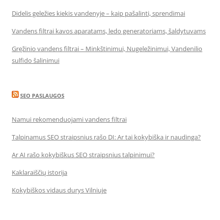
Didelis geležies kiekis vandenyje – kaip pašalinti, sprendimai
Vandens filtrai kavos aparatams, ledo generatoriams, šaldytuvams
Gręžinio vandens filtrai – Minkštinimui, Nugeležinimui, Vandenilio
sulfido šalinimui
SEO PASLAUGOS
Namui rekomenduojami vandens filtrai
Talpinamus SEO straipsnius rašo DI: Ar tai kokybiška ir naudinga?
Ar AI rašo kokybiškus SEO straipsnius talpinimui?
Kaklaraiščių istorija
Kokybiškos vidaus durys Vilniuje