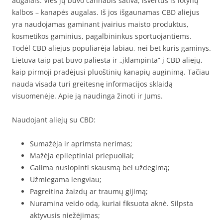
augalais. Vies jų buvo cannabis sativa, išvertus iš lotynų
kalbos – kanapės augalas. Iš jos išgaunamas CBD aliejus
yra naudojamas gaminant įvairius maisto produktus,
kosmetikos gaminius, pagalbininkus sportuojantiems.
Todėl CBD aliejus populiarėja labiau, nei bet kuris gaminys.
Lietuva taip pat buvo paliesta ir „įklampinta” į CBD aliejų,
kaip pirmoji pradėjusi pluoštinių kanapių auginimą. Tačiau
nauda visada turi greitesnę informacijos sklaidą
visuomenėje. Apie ją naudinga žinoti ir Jums.
Naudojant aliejų su CBD:
Sumažėja ir aprimsta nerimas;
Mažėja epileptiniai priepuoliai;
Galima nuslopinti skausmą bei uždegimą;
Užmiegama lengviau;
Pagreitina žaizdų ar traumų gijimą;
Nuramina veido odą, kuriai fiksuota aknė. Silpsta
aktyvusis niežėjimas;