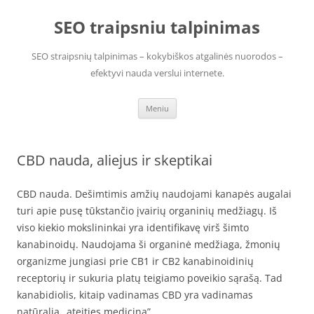
Pereiti
prie
SEO traipsniu talpinimas
turinio
SEO straipsnių talpinimas – kokybiškos atgalinės nuorodos –
efektyvi nauda verslui internete.
Meniu
CBD nauda, aliejus ir skeptikai
CBD nauda. Dešimtimis amžių naudojami kanapės augalai
turi apie pusę tūkstančio įvairių organinių medžiagų. Iš
viso kiekio mokslininkai yra identifikavę virš šimto
kanabinoidų. Naudojama ši organinė medžiaga, žmonių
organizme jungiasi prie CB1 ir CB2 kanabinoidinių
receptorių ir sukuria platų teigiamo poveikio sąrašą. Tad
kanabidiolis, kitaip vadinamas CBD yra vadinamas
natūralia „ateities medicina”.