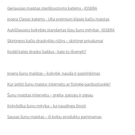
Geriausias maistas sterilizuotoms katėms - JOSERA
Josera Classic katėms - Ulta premium klasės kačių maistas
Aukščiausios kokybės standartas Jūsų šuns mitybai - JOSERA
Skirtingos kačių draskyklių rūšys – skirtingi privalumai
Kodėl katės drasko baldus - kaip to išvengti?
Josera šunų maistas – kokybė, nauda ir pasirinkimas
Kur pirkti šunų maistą: internetu ar fizinėje parduotuvėje?
Šunų maistas internetu – greita, patogu ir pigiau
Kokybiška šunų mityba – ką naudinga žinoti
Sausas šunų maistas – iš kokių produktų gaminamas