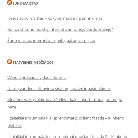
SUNU MAISTAS
Josera šunų maistas – kokybė, nauda ir pasirinkimas
Kur pirkti šunų maistą: internetu ar fizinėje parduotuvėje?
Šunų maistas internetu – greita, patogu ir pigiau
STATYBINĖS MEDŽIAGOS
Vilniuje prekiauja vidaus durimis
Namų vandens filtravimo sistemų analizė ir pasirinkimas
Medinės vaikų žaidimų aikštelės – kaip sukurti tobulą pramogų
oazę
Ilgalaikiai ir trumpalaikiai sprendimai puošiant fasadą – Klinkerio
plytelės
Ilgalaikiai ir trumpalaikiai sprendimai puošiant fasadą 2 – Klinkerio