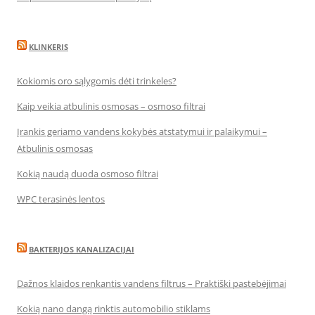
KLINKERIS
Kokiomis oro sąlygomis dėti trinkeles?
Kaip veikia atbulinis osmosas – osmoso filtrai
Įrankis geriamo vandens kokybės atstatymui ir palaikymui –
Atbulinis osmosas
Kokią naudą duoda osmoso filtrai
WPC terasinės lentos
BAKTERIJOS KANALIZACIJAI
Dažnos klaidos renkantis vandens filtrus – Praktiški pastebėjimai
Kokią nano dangą rinktis automobilio stiklams