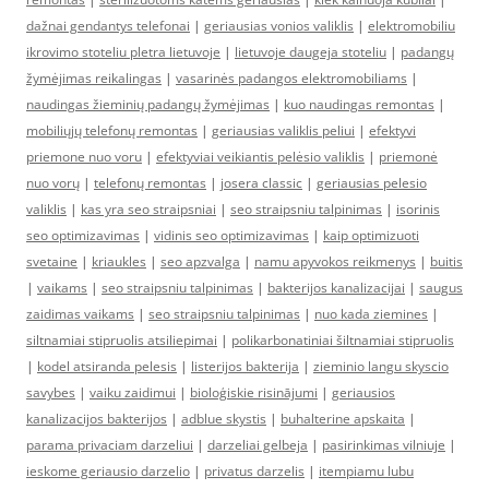
dažnai gendantys telefonai
|
geriausias vonios valiklis
|
elektromobiliu
ikrovimo stoteliu pletra lietuvoje
|
lietuvoje daugeja stoteliu
|
padangų
žymėjimas reikalingas
|
vasarinės padangos elektromobiliams
|
naudingas žieminių padangų žymėjimas
|
kuo naudingas remontas
|
mobiliųjų telefonų remontas
|
geriausias valiklis peliui
|
efektyvi
priemone nuo voru
|
efektyviai veikiantis pelėsio valiklis
|
priemonė
nuo vorų
|
telefonų remontas
|
josera classic
|
geriausias pelesio
valiklis
|
kas yra seo straipsniai
|
seo straipsniu talpinimas
|
isorinis
seo optimizavimas
|
vidinis seo optimizavimas
|
kaip optimizuoti
svetaine
|
kriaukles
|
seo apzvalga
|
namu apyvokos reikmenys
|
buitis
|
vaikams
|
seo straipsniu talpinimas
|
bakterijos kanalizacijai
|
saugus
zaidimas vaikams
|
seo straipsniu talpinimas
|
nuo kada ziemines
|
siltnamiai stipruolis atsiliepimai
|
polikarbonatiniai šiltnamiai stipruolis
|
kodel atsiranda pelesis
|
listerijos bakterija
|
zieminio langu skyscio
savybes
|
vaiku zaidimui
|
bioloģiskie risinājumi
|
geriausios
kanalizacijos bakterijos
|
adblue skystis
|
buhalterine apskaita
|
parama privaciam darzeliui
|
darzeliai gelbeja
|
pasirinkimas vilniuje
|
ieskome geriausio darzelio
|
privatus darzelis
|
itempiamu lubu