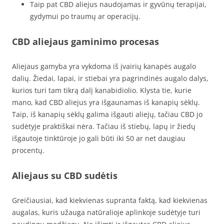
Taip pat CBD aliejus naudojamas ir gyvūnų terapijai,
gydymui po traumų ar operacijų.
CBD aliejaus gaminimo procesas
Aliejaus gamyba yra vykdoma iš įvairių kanapės augalo
dalių. Žiedai, lapai, ir stiebai yra pagrindinės augalo dalys,
kurios turi tam tikrą dalį kanabidiolio. Klysta tie, kurie
mano, kad CBD aliejus yra išgaunamas iš kanapių sėklų.
Taip, iš kanapių sėklų galima išgauti aliejų, tačiau CBD jo
sudėtyje praktiškai nėra. Tačiau iš stiebų, lapų ir žiedų
išgautoje tinktūroje jo gali būti iki 50 ar net daugiau
procentų.
Aliejaus su CBD sudėtis
Greičiausiai, kad kiekvienas supranta faktą, kad kiekvienas
augalas, kuris užauga natūralioje aplinkoje sudėtyje turi