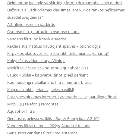
Deimantinė juostelė su skirtingų formų deimantais – kaip derinti
Dažniausiai užduodamas klausimas: ant kurios rankos nešiojamas
sužadėtuvių žiedas?
Atbulinio osmoso paskirtis
Osmoso filtrų – atbulinio osmoso nauda
Vandens filtrų po kriaukle svarba
Kaklaraištis ir stilius naudojant spalvas – psichologija
Kirpyklos plautuvės: kaip išsirinkti tinkamiausią variantą?
Kokybiškos vidaus durys Vilniuje
Minkštas ir švarus vanduo su Aquaphor S800
Lauko kubilai – ką svarbu žinoti prieš perkant
Kuo naudingi nukalkinimo filtrai namui ir biurui
Kaip pasirinkti geriausią pelėsio valiklį
Patalynės pirkimas internetu yra svarbus – ką naudinga žinoti
Mobiliųjų telefonų remontas
Aquaphor filtrai
Geriausias pelėsio valiklis – Super Fungicidas AG 100
Vandens filtrai namui – Rūšys, Nauda ir Kainos
Geriausios vandens filtravimo sistemos