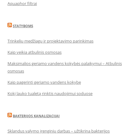
Aquaphor filtrai
STATYBOMS
Trinkelių medžiagų ir projektavimo parinkimas
Kaip veikia atbulinis osmosas
Maksimalios geriamo vandens kokybės palaikymui – Atbulinis
osmosas
Kaip pagerinti geriamo vandens kokybę
Kokį lauko tualetą rinktis naudojimui soduose
BAKTERIJOS KANALIZACIJAI
Sklandus valymo įrenginių darbas – užtikrina bakterijos