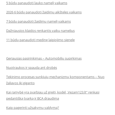
5 būdų panaudoti lauko namelį vaikams
2026 6 būdų panaudoti žaidimų aikšteles vaikams
7 būdų panaudoti žaidimų namelį vaikams
Dažniausios klaidos renkantis vaikų namelius
11 būdų panaudoti medinę laipiojimo sienelę
Geriausias pasirinkimas – Automobilių supirkimas
Nuotraukos ir spauda ant drobės
Tekinimo procesas sunkiųjų mechanizmų komponentams – Nuo
žaliavos iki giganto
Kai ramybė yra svarbiau už greitį, kodėl „Vezam123.lt“ renkasi
pedantišką tvarką ir BCA draudimą
Kaip pagerinti užsakymų valdymą?