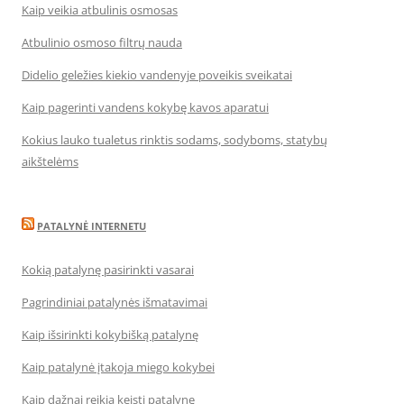
Kaip veikia atbulinis osmosas
Atbulinio osmoso filtrų nauda
Didelio geležies kiekio vandenyje poveikis sveikatai
Kaip pagerinti vandens kokybę kavos aparatui
Kokius lauko tualetus rinktis sodams, sodyboms, statybų
aikštelėms
PATALYNĖ INTERNETU
Kokią patalynę pasirinkti vasarai
Pagrindiniai patalynės išmatavimai
Kaip išsirinkti kokybišką patalynę
Kaip patalynė įtakoja miego kokybei
Kaip dažnai reikia keisti patalynę