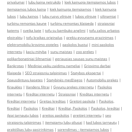
privalumai
|
lubu kaina netrukdo
|
kiek kainuoja itempiamos lubos
|
itempiamos lubos kaina
|
kiek kainuoja itempiamos
|
kiek kainuoja
lubos
|
lubu kainos
|
lubu rusys vilniuje
|
lubos vilniuje
|
siltnamiai
|
turbinu remontas kaune
|
turbinu remontas klaipeda
|
straipsniai
katems
|
sveika kate
|
tofu su bambuko anglimi
|
tofu zalios arbatos
ekstraktu
|
tofu kraikas originalus
|
prekiu gyvunams grazinimas
|
elektromobiliu krovimo stoteles
|
paskolos bustui
|
mini paskolos
internetu
|
kaciu mityba
|
sunu maistas
|
zoo prekes
|
polikarbonatiniai šiltnamiai
|
geriausias sausas sunu maistas
|
Bankrotas
|
Mediniai vaiku zaidimu nameliai
|
Griovimo darbai
Klaipeda
|
SEO straipsniu talpinimas
|
Statybos ekspertai
|
Spausdintuvu kasetes
|
Statybinės medžiagos
|
Automobiliu prekes
|
Kriaukles
|
Vandens filtrai
|
Gyvunu prekes internetu
|
Paskolos
internetu
|
Kreditai internetu
|
Straipsniai
|
Kreditas internetu
|
Kreditai internetu
|
Greitas kreditas
|
Greitoji paskola
|
Paskolos,
Kreditai
|
Paskolos
|
Kreditai
|
Kreditai, Paskolos
|
Paskolos, kreditai
|
ilgai tarnautų lubos
|
greitos paskolos
|
greitieji internetu
|
seo
straipsniu talpinimas
|
įtempiamų lubų pliusai
|
kad lubos tarnautų
|
praktiškas lubų pasirinkimas
|
sprendimas - įtempiamos lubos
|