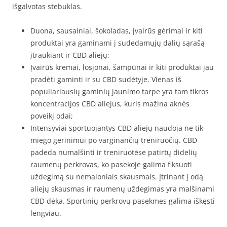
išgalvotas stebuklas.
Duona, sausainiai, šokoladas, įvairūs gėrimai ir kiti
produktai yra gaminami į sudedamųjų dalių sąrašą
įtraukiant ir CBD aliejų;
Įvairūs kremai, losjonai, šampūnai ir kiti produktai jau
pradėti gaminti ir su CBD sudėtyje. Vienas iš
populiariausių gaminių jaunimo tarpe yra tam tikros
koncentracijos CBD aliejus, kuris mažina aknės
poveikį odai;
Intensyviai sportuojantys CBD aliejų naudoja ne tik
miego gerinimui po varginančių treniruočių. CBD
padeda numalšinti ir treniruotėse patirtų didelių
raumenų perkrovas, ko pasekoje galima fiksuoti
uždegimą su nemaloniais skausmais. Įtrinant į odą
aliejų skausmas ir raumenų uždegimas yra malšinami
CBD dėka. Sportinių perkrovų pasekmes galima iškęsti
lengviau.