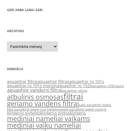
GERI ARBA LABAI GERI
ARCHYVAS
Archyvas
DEBESĖLIS
aquaphor filtrai
aquaphor filtras
aquaphor ro 101s
aquaphor ro 101s morion
aquaphor ro 102s
aquaphor s550 kaina
aquaphor vandens filtrai
aquaphor viking
filtrai
atbulinis osmosas
geriamo vandens filtrai
kaip panaikinti pelesi
kaip panaikinti pelesi nuo medienos
kaip panaikinti pelesi vonioje
klinkerio plyteles
klinkerio plytos
klinkeris
mediniai nameliai vaikams
mediniai vaiku nameliai