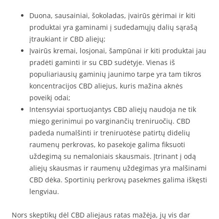
Duona, sausainiai, šokoladas, įvairūs gėrimai ir kiti
produktai yra gaminami į sudedamųjų dalių sąrašą
įtraukiant ir CBD aliejų;
Įvairūs kremai, losjonai, šampūnai ir kiti produktai jau
pradėti gaminti ir su CBD sudėtyje. Vienas iš
populiariausių gaminių jaunimo tarpe yra tam tikros
koncentracijos CBD aliejus, kuris mažina aknės
poveikį odai;
Intensyviai sportuojantys CBD aliejų naudoja ne tik
miego gerinimui po varginančių treniruočių. CBD
padeda numalšinti ir treniruotėse patirtų didelių
raumenų perkrovas, ko pasekoje galima fiksuoti
uždegimą su nemaloniais skausmais. Įtrinant į odą
aliejų skausmas ir raumenų uždegimas yra malšinami
CBD dėka. Sportinių perkrovų pasekmes galima iškęsti
lengviau.
Nors skeptikų dėl CBD aliejaus ratas mažėja, jų vis dar