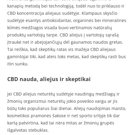
kanapių metodą bei technologiją, todėl nuo to priklauso ir
CBD koncentracija aliejaus sudėtyje. Klampaus skysčio
sudėtyje esantys antioksidantai, organinės bei mineralinės
kilmės medžiagos visada buvo vertinamos natūralių
produktų vartotojų tarpe. CBD aliejus į vartotojų sąrašą
įtraukė net ir abejojančiųjų dėl gaunamos naudos gretas.
Tai reiškia, kad skeptikų ratas vis mažėja CBD aliejaus
gamintojai tiki, kad ateis toks metas, kad skeptikų rasti bus
itin sunku.
CBD nauda, aliejus ir skeptikai
Jei CBD aliejus neturėtų sudėtyje naudingų medžiagų ir
žmonių organizmui neturėtų jokio poveikio vargu ar jis
būtų toks populiarus šiai dienai. Aliejų naudojimas maisto,
kosmetikos pramonės šakose ir net sporto srityje tik dar
kartą patvirtina, kad tai nėra mitas ar žmonių grupės
išgalvotas stebuklas.