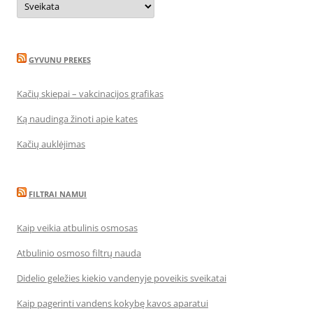
GYVUNU PREKES
Kačių skiepai – vakcinacijos grafikas
Ką naudinga žinoti apie kates
Kačių auklėjimas
FILTRAI NAMUI
Kaip veikia atbulinis osmosas
Atbulinio osmoso filtrų nauda
Didelio geležies kiekio vandenyje poveikis sveikatai
Kaip pagerinti vandens kokybę kavos aparatui