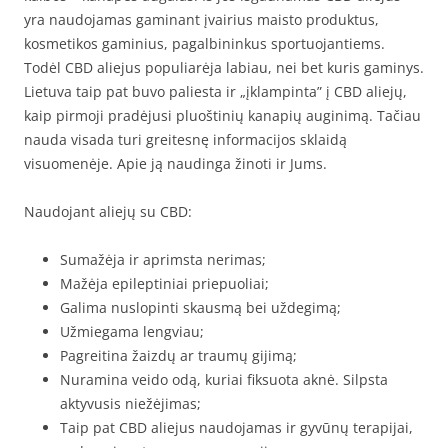
yra naudojamas gaminant įvairius maisto produktus,
kosmetikos gaminius, pagalbininkus sportuojantiems.
Todėl CBD aliejus populiarėja labiau, nei bet kuris gaminys.
Lietuva taip pat buvo paliesta ir „įklampinta” į CBD aliejų,
kaip pirmoji pradėjusi pluoštinių kanapių auginimą. Tačiau
nauda visada turi greitesnę informacijos sklaidą
visuomenėje. Apie ją naudinga žinoti ir Jums.
Naudojant aliejų su CBD:
Sumažėja ir aprimsta nerimas;
Mažėja epileptiniai priepuoliai;
Galima nuslopinti skausmą bei uždegimą;
Užmiegama lengviau;
Pagreitina žaizdų ar traumų gijimą;
Nuramina veido odą, kuriai fiksuota aknė. Silpsta
aktyvusis niežėjimas;
Taip pat CBD aliejus naudojamas ir gyvūnų terapijai,