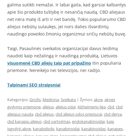
galima sutikti nemažai. Ir labai gaila, kad garsiai kalbantys
apie šio produkto tuštybę ir nesančią naudą, CBD aliejaus
net nėra matę iš arti ir net bandę. Tokio populiarumo CBD
aliejus nebūtų sulaukęs, jei nors dalies išvardintų
naudingo poveikio žmonių organizmui sričių nebūtų buvę.
Taigi, Pasaulinės sveikatos organizacijai davus leidimą
naudoti kaip nežalingą ir naudingą produktą, Lietuvos
visuomenė CBD aliejų taip pat pripažino
itin populiaria
priemone. Nereikėjo nei televizijos, nei radijo.
Talpinami SEO straipsniai
Kategorijos:
Grožis
,
Medicina
,
Sveikata
| Žymos:
akne
,
aknes
gydymo priemone
,
aliejus
,
aliejus odai
,
Alzheimerio liga
,
cbd
,
cbd
aliejaus nauda
,
cbd aliejus
,
cbd aliejus odos prieziurai
,
cbd derva
,
cbd kanapiu aliejus
,
cbd vartojimas
,
endokanabinoidai
,
kaip
isgydyti akne
,
kanabidiolis
,
kanabinoidai
,
kanabinoidas
,
kanapes
,