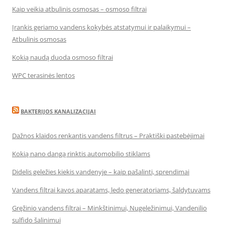
Kaip veikia atbulinis osmosas – osmoso filtrai
Įrankis geriamo vandens kokybės atstatymui ir palaikymui –
Atbulinis osmosas
Kokią naudą duoda osmoso filtrai
WPC terasinės lentos
BAKTERIJOS KANALIZACIJAI
Dažnos klaidos renkantis vandens filtrus – Praktiški pastebėjimai
Kokią nano dangą rinktis automobilio stiklams
Didelis geležies kiekis vandenyje – kaip pašalinti, sprendimai
Vandens filtrai kavos aparatams, ledo generatoriams, šaldytuvams
Gręžinio vandens filtrai – Minkštinimui, Nugeležinimui, Vandenilio
sulfido šalinimui