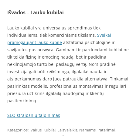
Išvados – Lauko kubilai
Lauko kubilai yra universalus sprendimas tiek
individualiems, tiek komerciniams tikslams.
Sveikai
pramogaujant lauko kubile
atstatoma psichologinė ir
savijautos pusiausvyra. Gaminami ir parduodami kubilai ne
tik teikia fizinę ir emocinę naudą, bet ir padidina
nekilnojamojo turto bei paslaugų vertę. Nors pradinė
investicija gali būti reikšminga, ilgalaikė nauda ir
atsiperkamumas daro juos patrauklia alternatyva. Tinkamai
pasirinktas modelis, profesionalus montavimas ir reguliari
priežiūra užtikrins ilgalaikį naudojimą ir klientų
pasitenkinimą.
SEO straipsnių talpinimas
Kategorijos:
Įvairūs
,
Kubilai
,
Laisvalaikis
,
Namams
,
Patarimai
,