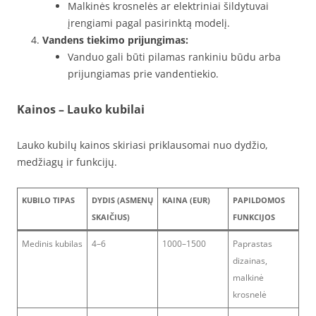
Malkinės krosnelės ar elektriniai šildytuvai
įrengiami pagal pasirinktą modelį.
Vandens tiekimo prijungimas:
Vanduo gali būti pilamas rankiniu būdu arba
prijungiamas prie vandentiekio.
Kainos – Lauko kubilai
Lauko kubilų kainos skiriasi priklausomai nuo dydžio,
medžiagų ir funkcijų.
KUBILO TIPAS
DYDIS (ASMENŲ
KAINA (EUR)
PAPILDOMOS
SKAIČIUS)
FUNKCIJOS
Medinis kubilas
4–6
1000–1500
Paprastas
dizainas,
malkinė
krosnelė