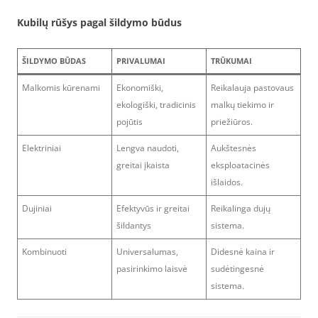
Kubilų rūšys pagal šildymo būdus
ŠILDYMO BŪDAS
PRIVALUMAI
TRŪKUMAI
Malkomis kūrenami
Ekonomiški,
Reikalauja pastovaus
ekologiški, tradicinis
malkų tiekimo ir
pojūtis
priežiūros.
Elektriniai
Lengva naudoti,
Aukštesnės
greitai įkaista
eksploatacinės
išlaidos.
Dujiniai
Efektyvūs ir greitai
Reikalinga dujų
šildantys
sistema.
Kombinuoti
Universalumas,
Didesnė kaina ir
pasirinkimo laisvė
sudėtingesnė
sistema.