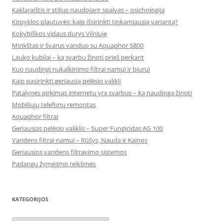
Kaklaraištis ir stilius naudojant spalvas – psichologija
Kirpyklos plautuvės: kaip išsirinkti tinkamiausią variantą?
Kokybiškos vidaus durys Vilniuje
Minkštas ir švarus vanduo su Aquaphor S800
Lauko kubilai – ką svarbu žinoti prieš perkant
Kuo naudingi nukalkinimo filtrai namui ir biurui
Kaip pasirinkti geriausią pelėsio valiklį
Patalynės pirkimas internetu yra svarbus – ką naudinga žinoti
Mobiliųjų telefonų remontas
Aquaphor filtrai
Geriausias pelėsio valiklis – Super Fungicidas AG 100
Vandens filtrai namui – Rūšys, Nauda ir Kainos
Geriausios vandens filtravimo sistemos
Padangų žymėjimo reikšmės
KATEGORIJOS
Kategorijos