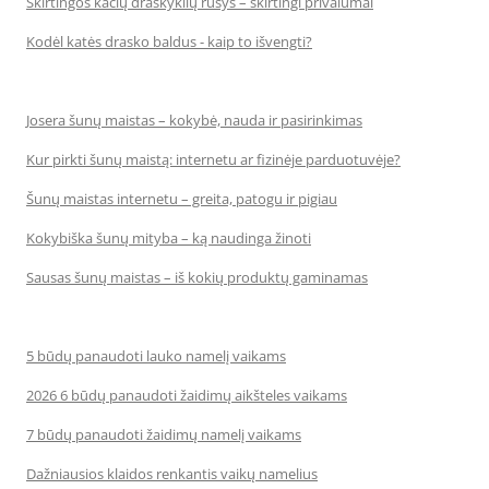
Skirtingos kačių draskyklių rūšys – skirtingi privalumai
Kodėl katės drasko baldus - kaip to išvengti?
Josera šunų maistas – kokybė, nauda ir pasirinkimas
Kur pirkti šunų maistą: internetu ar fizinėje parduotuvėje?
Šunų maistas internetu – greita, patogu ir pigiau
Kokybiška šunų mityba – ką naudinga žinoti
Sausas šunų maistas – iš kokių produktų gaminamas
5 būdų panaudoti lauko namelį vaikams
2026 6 būdų panaudoti žaidimų aikšteles vaikams
7 būdų panaudoti žaidimų namelį vaikams
Dažniausios klaidos renkantis vaikų namelius