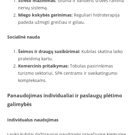
Streso mažinimas:
Šiluma ir vandens srovės ramina
nervų sistemą.
Miego kokybės gerinimas:
Reguliari hidroterapija
padeda užmigti greičiau ir giliau.
Socialinė nauda
Šeimos ir draugų susibūrimai:
Kubilas skatina laiko
praleidimą kartu.
Komercinis pritaikymas:
Tobulas pasirinkimas
turizmo sektoriui, SPA centrams ir sveikatingumo
kompleksams.
Panaudojimas individualiai ir paslaugų plėtimo
galimybės
Individualus naudojimas
Lauko kubilai dažniausiai naudojami privačiuose kiemuose