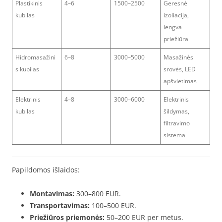
Plastikinis
4–6
1500–2500
Geresnė
kubilas
izoliacija,
lengva
priežiūra
Hidromasažini
6–8
3000–5000
Masažinės
s kubilas
srovės, LED
apšvietimas
Elektrinis
4–8
3000–6000
Elektrinis
kubilas
šildymas,
filtravimo
sistema
Papildomos išlaidos:
Montavimas:
300–800 EUR.
Transportavimas:
100–500 EUR.
Priežiūros priemonės:
50–200 EUR per metus.