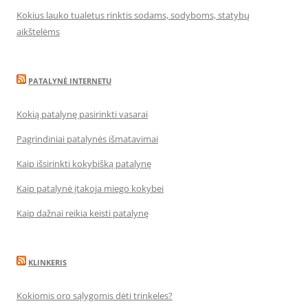
Kokius lauko tualetus rinktis sodams, sodyboms, statybų
aikštelėms
PATALYNĖ INTERNETU
Kokią patalynę pasirinkti vasarai
Pagrindiniai patalynės išmatavimai
Kaip išsirinkti kokybišką patalynę
Kaip patalynė įtakoja miego kokybei
Kaip dažnai reikia keisti patalynę
KLINKERIS
Kokiomis oro sąlygomis dėti trinkeles?