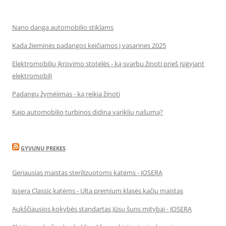
Nano danga automobilio stiklams
Kada žieminės padangos keičiamos į vasarines 2025
Elektromobilių įkrovimo stotelės - ką svarbu žinoti prieš įsigyjant
elektromobilį
Padangų žymėjimas - ką reikia žinoti
Kaip automobilio turbinos didina variklių našumą?
GYVUNU PREKES
Geriausias maistas sterilizuotoms katėms - JOSERA
Josera Classic katėms - Ulta premium klasės kačių maistas
Aukščiausios kokybės standartas Jūsų šuns mitybai - JOSERA