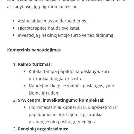
ar sodybose. Jų pagrindiniai tikslai:
Atsipalaidavimas po darbo dienos.
Hidroterapijos nauda sveikatai.
Investicija į nekilnojamojo turto vertės didinimą.
Komercinis panaudojimas
Kaimo turizmas:
Kubilai tampa papildoma paslauga, kuri
pritraukia daugiau klientų.
Naudojami kaip sezoninės paslaugos, ypač
žiemą ir rudenį.
SPA centrai ir sveikatingumo kompleksai:
Hidromasažiniai kubilai su LED apšvietimu ir
papildomomis funkcijomis pritraukia
prabangesnių paslaugų mėgėjus.
Renginių organizavimas: