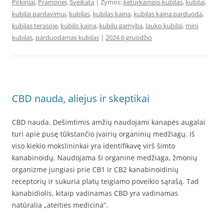
Pirkiniai
,
Pramonei
,
Sveikata
| Žymos:
keturkampis kubilas
,
kubilai
,
kubilai pardavimui
,
kubilas
,
kubilas kaina
,
kubilas kaina parduoda
,
kubilas terasoje
,
kubilo kaina
,
kubilu gamyba
,
lauko kubilai
,
mini
kubilas
,
parduodamas kubilas
|
2024 6 gruodžio
CBD nauda, aliejus ir skeptikai
CBD nauda. Dešimtimis amžių naudojami kanapės augalai
turi apie pusę tūkstančio įvairių organinių medžiagų. Iš
viso kiekio mokslininkai yra identifikavę virš šimto
kanabinoidų. Naudojama ši organinė medžiaga, žmonių
organizme jungiasi prie CB1 ir CB2 kanabinoidinių
receptorių ir sukuria platų teigiamo poveikio sąrašą. Tad
kanabidiolis, kitaip vadinamas CBD yra vadinamas
natūralia „ateities medicina”.