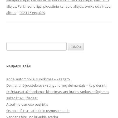
kanapiu aliejus
,
kas yra akne
,
koncentruotas cbd aliejus
,
naturalus
aliejus
,
Parkinsono liga
,
pluostiniu kanapiu aliejus
,
sveika oda ir cbd
aliejus
|
2023 16 gegužės
Ieškoti:
NAUJAUSI ĮRAŠAI
Kodėl automobilių supirkimas – kas gero
Deimantinė juostelė su skirtingų formų deimantais – kaip derinti
Dažniausiai užduodamas klausimas: ant kurios rankos nešiojamas
sužadėtuvių žiedas?
Atbulinio osmoso paskirtis
Osmoso filtrų – atbulinio osmoso nauda
Vandens filtrų po kriaukle svarba