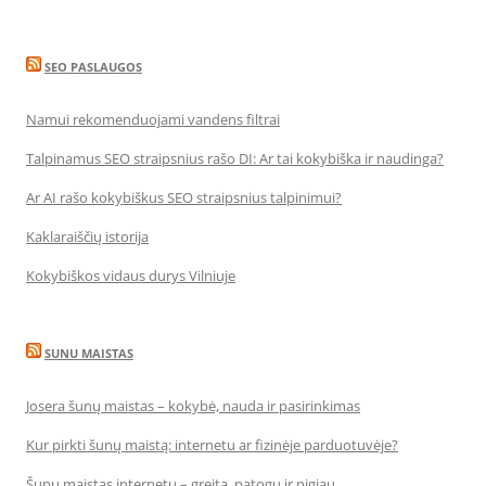
SEO PASLAUGOS
Namui rekomenduojami vandens filtrai
Talpinamus SEO straipsnius rašo DI: Ar tai kokybiška ir naudinga?
Ar AI rašo kokybiškus SEO straipsnius talpinimui?
Kaklaraiščių istorija
Kokybiškos vidaus durys Vilniuje
SUNU MAISTAS
Josera šunų maistas – kokybė, nauda ir pasirinkimas
Kur pirkti šunų maistą: internetu ar fizinėje parduotuvėje?
Šunų maistas internetu – greita, patogu ir pigiau