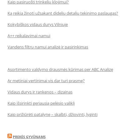
Kaip pasiruošti trinkelių klojimui?
Ką reikia žinoti užsakant didelių detalių tekinimo paslaugas?
Kokybiškos vidaus durys Vilniuje
A++ reikalavimai namui
Vandens filtrų namui analizė ir pasirinkimas
Asortimento valdymo drausmės kūrimas per ABC Analizę
Ar metiniai vertinimai vis dar turi prasmę?
Vidaus durys ir rankenos – dizainas
Kaip išsirinkti geriausią pelėsio valiklį
Kaip prižiūrėti patalynę – skalbti, džiovinti, lyginti
PREKĖS GYVŪNAMS