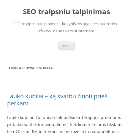
Pereiti
prie
SEO traipsniu talpinimas
turinio
SEO straipsnių talpinimas – kokybiškos atgalinės nuorodos –
efektyvi nauda verslui internete.
Meniu
TEMOS ARCHYVAI:
SVEIKATA
Lauko kubilai – ką svarbu žinoti prieš
perkant
Lauko kubilai. Tai universali poilsio ir terapijos priemonė,
pritaikoma tiek individualiems, tiek komerciniams tikslams.
Jie užtikrina fizinę ir emocinę gerovę, o jų panaudojimas