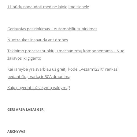
11 būdų panaudoti medinę laipiojimo sienelę
Geriausias pasirinkimas – Automobilių supirkimas
Nuotraukos ir spauda ant drobės
Tekinimo procesas sunkiųjų mechanizmų komponentams – Nuo
žaliavos iki giganto
Kai ramybė yra svarbiau už greitį, kodėl „Vezam123.lt“ renkasi
pedantišką tvarką ir BCA draudimą
Kaip pagerinti užsakymų valdymą?
GERI ARBA LABAI GERI
ARCHYVAS