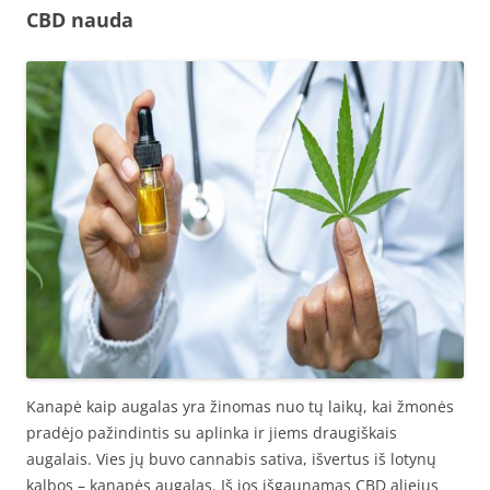
CBD nauda
Kanapė kaip augalas yra žinomas nuo tų laikų, kai žmonės
pradėjo pažindintis su aplinka ir jiems draugiškais
augalais. Vies jų buvo cannabis sativa, išvertus iš lotynų
kalbos – kanapės augalas. Iš jos išgaunamas CBD aliejus