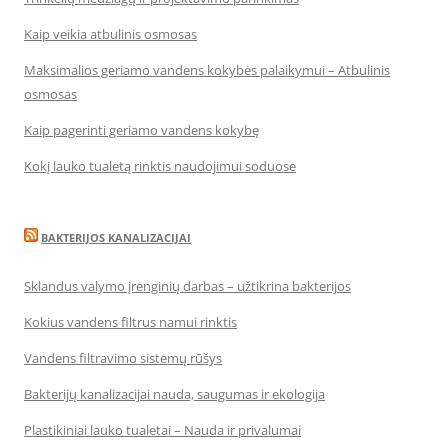
Kaip veikia atbulinis osmosas
Maksimalios geriamo vandens kokybės palaikymui – Atbulinis
osmosas
Kaip pagerinti geriamo vandens kokybę
Kokį lauko tualetą rinktis naudojimui soduose
BAKTERIJOS KANALIZACIJAI
Sklandus valymo įrenginių darbas – užtikrina bakterijos
Kokius vandens filtrus namui rinktis
Vandens filtravimo sistemų rūšys
Bakterijų kanalizacijai nauda, saugumas ir ekologija
Plastikiniai lauko tualetai – Nauda ir privalumai