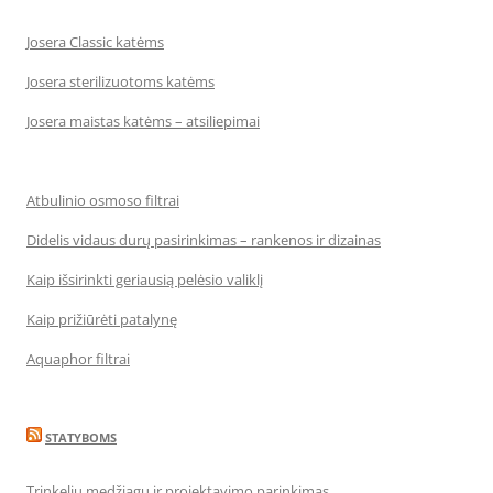
Josera Classic katėms
Josera sterilizuotoms katėms
Josera maistas katėms – atsiliepimai
Atbulinio osmoso filtrai
Didelis vidaus durų pasirinkimas – rankenos ir dizainas
Kaip išsirinkti geriausią pelėsio valiklį
Kaip prižiūrėti patalynę
Aquaphor filtrai
STATYBOMS
Trinkelių medžiagų ir projektavimo parinkimas