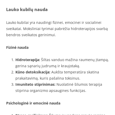
Lauko kubilų nauda
Lauko kubilai yra naudingi fizinei, emocinei ir socialinei
sveikatai. Moksliniai tyrimai pabrėžia hidroterapijos svarbą
bendros sveikatos gerinimui.
Fizinė nauda
Hidroterapija:
Šiltas vanduo mažina raumenų įtampą,
gerina sąnarių judrumą ir kraujotaką.
Kūno detoksikacija:
Aukšta temperatūra skatina
prakaitavimą, kuris pašalina toksinus.
Imuniteto stiprinimas:
Nuolatinė šilumos terapija
stiprina organizmo apsaugines funkcijas.
Psichologinė ir emocinė nauda