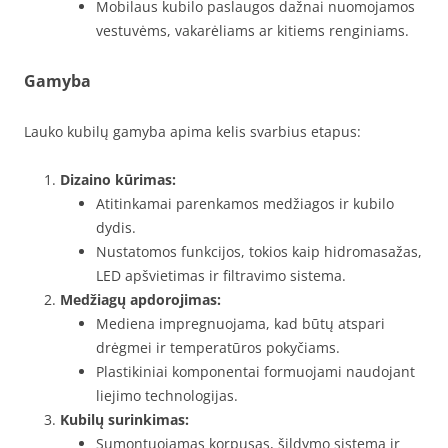
Mobilaus kubilo paslaugos dažnai nuomojamos
vestuvėms, vakarėliams ar kitiems renginiams.
Gamyba
Lauko kubilų gamyba apima kelis svarbius etapus:
Dizaino kūrimas:
Atitinkamai parenkamos medžiagos ir kubilo
dydis.
Nustatomos funkcijos, tokios kaip hidromasažas,
LED apšvietimas ir filtravimo sistema.
Medžiagų apdorojimas:
Mediena impregnuojama, kad būtų atspari
drėgmei ir temperatūros pokyčiams.
Plastikiniai komponentai formuojami naudojant
liejimo technologijas.
Kubilų surinkimas:
Sumontuojamas korpusas, šildymo sistema ir