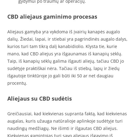
gydymui po traumų ar operacijų.
CBD aliejaus gaminimo procesas
Aliejaus gamyba yra vykdoma iš įvairių kanapės augalo
dalių. Žiedai, lapai, ir stiebai yra pagrindinės augalo dalys,
kurios turi tam tikrą dalį kanabidiolio. Klysta tie, kurie
mano, kad CBD aliejus yra išgaunamas iš kanapių sėklų.
Taip, iš kanapių sėklų galima išgauti aliejų, tačiau CBD jo
sudėtyje praktiškai nėra. Tačiau iš stiebų, lapų ir žiedų
išgautoje tinktūroje jo gali būti iki 50 ar net daugiau
procentų.
Aliejaus su CBD sudėtis
Greičiausiai, kad kiekvienas supranta faktą, kad kiekvienas
augalas, kuris užauga natūralioje aplinkoje sudėtyje turi
naudingų medžiagų. Ne išimti ir išgautas CBD aliejus.
Kiekvienas gamintojas turi savo aliejaus išgavimo iš