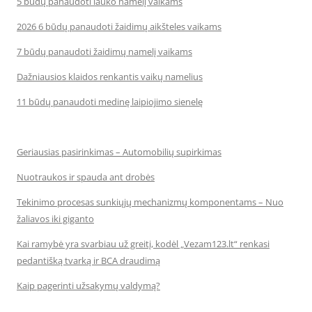
5 būdų panaudoti lauko namelį vaikams
2026 6 būdų panaudoti žaidimų aikšteles vaikams
7 būdų panaudoti žaidimų namelį vaikams
Dažniausios klaidos renkantis vaikų namelius
11 būdų panaudoti medinę laipiojimo sienelę
Geriausias pasirinkimas – Automobilių supirkimas
Nuotraukos ir spauda ant drobės
Tekinimo procesas sunkiųjų mechanizmų komponentams – Nuo
žaliavos iki giganto
Kai ramybė yra svarbiau už greitį, kodėl „Vezam123.lt“ renkasi
pedantišką tvarką ir BCA draudimą
Kaip pagerinti užsakymų valdymą?