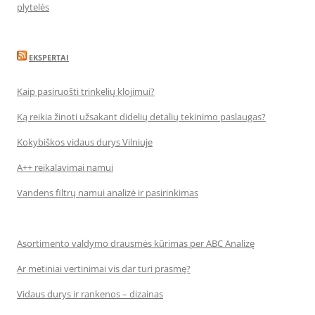
plytelės
EKSPERTAI
Kaip pasiruošti trinkelių klojimui?
Ką reikia žinoti užsakant didelių detalių tekinimo paslaugas?
Kokybiškos vidaus durys Vilniuje
A++ reikalavimai namui
Vandens filtrų namui analizė ir pasirinkimas
Asortimento valdymo drausmės kūrimas per ABC Analizę
Ar metiniai vertinimai vis dar turi prasmę?
Vidaus durys ir rankenos – dizainas