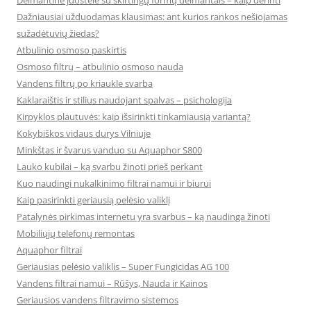
Deimantinė juostelė su skirtingų formų deimantais – kaip derinti
Dažniausiai užduodamas klausimas: ant kurios rankos nešiojamas
sužadėtuvių žiedas?
Atbulinio osmoso paskirtis
Osmoso filtrų – atbulinio osmoso nauda
Vandens filtrų po kriaukle svarba
Kaklaraištis ir stilius naudojant spalvas – psichologija
Kirpyklos plautuvės: kaip išsirinkti tinkamiausią variantą?
Kokybiškos vidaus durys Vilniuje
Minkštas ir švarus vanduo su Aquaphor S800
Lauko kubilai – ką svarbu žinoti prieš perkant
Kuo naudingi nukalkinimo filtrai namui ir biurui
Kaip pasirinkti geriausią pelėsio valiklį
Patalynės pirkimas internetu yra svarbus – ką naudinga žinoti
Mobiliųjų telefonų remontas
Aquaphor filtrai
Geriausias pelėsio valiklis – Super Fungicidas AG 100
Vandens filtrai namui – Rūšys, Nauda ir Kainos
Geriausios vandens filtravimo sistemos