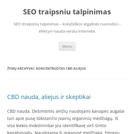
Pereiti
prie
SEO traipsniu talpinimas
turinio
SEO straipsnių talpinimas – kokybiškos atgalinės nuorodos –
efektyvi nauda verslui internete.
Meniu
ŽYMŲ ARCHYVAI:
KONCENTRUOTAS CBD ALIEJUS
CBD nauda, aliejus ir skeptikai
CBD nauda. Dešimtimis amžių naudojami kanapės augalai
turi apie pusę tūkstančio įvairių organinių medžiagų. Iš
viso kiekio mokslininkai yra identifikavę virš šimto
kanabinoidų. Naudojama ši organinė medžiaga, žmonių