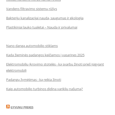
Vandens filtravimo sistemų rūšys
Bakterijų kanalizacijai nauda, saugumas ir ekologija
Plastikiniai lauko tualetai – Nauda ir privalumai
Nano danga automobilio stiklams
Kada žieminės padangos keičiamos į vasarines 2025
Elektromobilių įkrovimo stotelės - ką svarbu žinoti prieš įsigyjant
elektromobilį
Padangų žymėjimas - ką reikia žinoti
Kaip automobilio turbinos didina variklių našumą?
GYVUNU PREKES