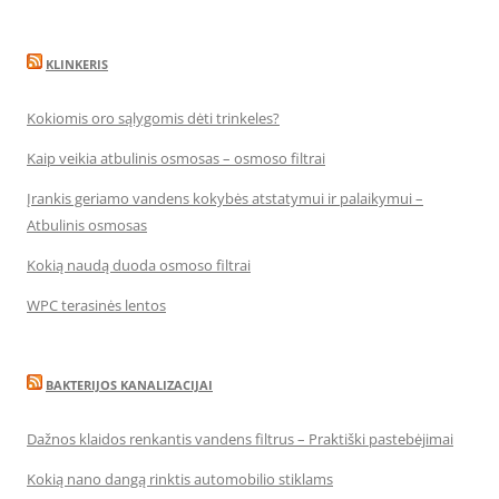
KLINKERIS
Kokiomis oro sąlygomis dėti trinkeles?
Kaip veikia atbulinis osmosas – osmoso filtrai
Įrankis geriamo vandens kokybės atstatymui ir palaikymui –
Atbulinis osmosas
Kokią naudą duoda osmoso filtrai
WPC terasinės lentos
BAKTERIJOS KANALIZACIJAI
Dažnos klaidos renkantis vandens filtrus – Praktiški pastebėjimai
Kokią nano dangą rinktis automobilio stiklams