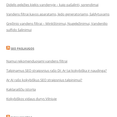
Didelis geležies kiekis vandenyje – kaip pašalinti, sprendimai
Vandens filtrai kavos aparatams, ledo generatoriams, šaldytuvams
Gręžinio vandens filtrai – Minkštinimui, Nugeležinimui, Vandenilio
sulfido šalinimui
SEO PASLAUGOS
Namui rekomenduojami vandens filtrai
Talpinamus SEO straipsnius rašo DI: Ar tai kokybiška ir naudinga?
Ar AI rašo kokybiškus SEO straipsnius talpinimui?
Kaklaraiščių istorija
Kokybiškos vidaus durys Vilniuje