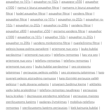
aquaphor ro-101s
|
aquaphor ro-102s
|
aquapgor s550
|
aquaphor
s1000
|
namui ir biurui aquaphor filtrai
|
namams ir biurui aquaphor
filtrai
|
kodel aquaphor filtrai
|
aquaphor filtrai
|
vandens filtrai
|
aquaphor filtrai
|
aquaphor ro-101s
|
aquaphor ro-202s
|
aquaphor ro-
102s
|
aquaphor ro-202s
|
aquaphor ro-206s
|
vandens filtrai
|
aquaphor s800
|
aquaphor s550
|
geriamo vandens filtrai
|
aquaphor
s1000
|
aquaphor ro 101s
|
aquaphor 102s
|
aquaphor ro 202s
|
aquaphor ro 206s
|
vandens minkstinimo filtrai
|
nugeležinimo filtrai
|
pelesio kvapa galima panaikinti
|
priemone nuo voru
|
lauko kubilai
pardavimui
|
priemonė nuo vorų
|
telefonų remontas
|
kas yra seo
|
priemone nuo voru
|
telefonų remontas
|
telefonų remontas
|
priemonė nuo vorų
|
lauko kubilai pardavimui
|
seo straipsniu
talpinimas
|
geriausias pelėsio valiklis
|
seo straipsniu talpinimas
|
kaip
isvengti pelesio atsiradimo namuose
|
kaip išsirinkti geriausią valiklį
pelėsiui
|
puiki dovana vaikams
|
smagiam žaidimui kieme
|
aikštelės
vaikų laiko praleidimui
|
telefonų remontas naudingas
|
geriausias
kaciu kraikas
|
dazniausiai gendantys telefonai
|
geriausias maistas
sterilizuotoms katėms
|
padangų žymėjimas
|
mobiliųjų telefonų
remontas
|
sterilizuotoms katėms geriausias
|
kiek kainuoja kubilai
|