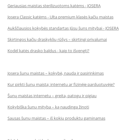
Geriausias maistas sterilizuotoms katėms - JOSERA
Josera Classic katėms - Ulta premium klasės kačių maistas
Aukščiausios kokybės standartas Jūsų šuns mitybai - JOSERA
Skirtingos kačių draskyklių rūšys – skirtingi privalumai
Kodėl katės drasko baldus - kaip to išvengti?
Josera šunų maistas – kokybė, nauda ir pasirinkimas
Kur pirkti šunų maistą: internetu ar fizinėje parduotuvėje?
Šunų maistas internetu – greita, patogu ir pigiau
Kokybiška šunų mityba – ką naudinga žinoti
Sausas šunų maistas – iš kokių produktų gaminamas