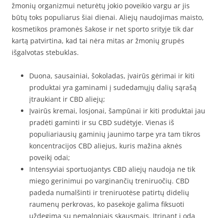
žmonių organizmui neturėtų jokio poveikio vargu ar jis
būtų toks populiarus šiai dienai. Aliejų naudojimas maisto,
kosmetikos pramonės šakose ir net sporto srityje tik dar
kartą patvirtina, kad tai nėra mitas ar žmonių grupės
išgalvotas stebuklas.
Duona, sausainiai, šokoladas, įvairūs gėrimai ir kiti
produktai yra gaminami į sudedamųjų dalių sąrašą
įtraukiant ir CBD aliejų;
Įvairūs kremai, losjonai, šampūnai ir kiti produktai jau
pradėti gaminti ir su CBD sudėtyje. Vienas iš
populiariausių gaminių jaunimo tarpe yra tam tikros
koncentracijos CBD aliejus, kuris mažina aknės
poveikį odai;
Intensyviai sportuojantys CBD aliejų naudoja ne tik
miego gerinimui po varginančių treniruočių. CBD
padeda numalšinti ir treniruotėse patirtų didelių
raumenų perkrovas, ko pasekoje galima fiksuoti
uždegimą su nemaloniais skausmais. Įtrinant į odą