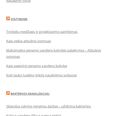
Aquaphor filtrai
STATYBOMS
Trinkelių medžiagų ir projektavimo parinkimas
Kaip veikia atbulinis osmosas
Maksimalios geriamo vandens kokybės palaikymui – Atbulinis
osmosas
Kaip pagerinti geriamo vandens kokybę
Kokį lauko tualetą rinktis naudojimui soduose
BAKTERIJOS KANALIZACIJAI
Sklandus valymo įrenginių darbas – užtikrina bakterijos
Kokius vandens filtrus namui rinktis