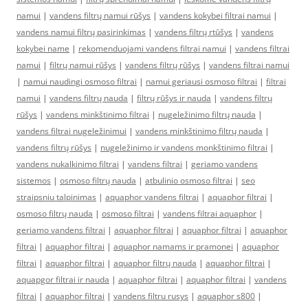
namui
|
vandens filtrų namui rūšys
|
vandens kokybei filtrai namui
|
vandens namui filtrų pasirinkimas
|
vandens filtrų rtūšys
|
vandens
kokybei name
|
rekomenduojami vandens filtrai namui
|
vandens filtrai
namui
|
filtrų namui rūšys
|
vandens filtrų rūšys
|
vandens filtrai namui
|
namui naudingi osmoso filtrai
|
namui geriausi osmoso filtrai
|
filtrai
namui
|
vandens filtrų nauda
|
filtrų rūšys ir nauda
|
vandens filtrų
rūšys
|
vandens minkštinimo filtrai
|
nugeležinimo filtrų nauda
|
vandens filtrai nugeležinimui
|
vandens minkštinimo filtrų nauda
|
vandens filtrų rūšys
|
nugeležinimo ir vandens monkštinimo filtrai
|
vandens nukalkinimo filtrai
|
vandens filtrai
|
geriamo vandens
sistemos
|
osmoso filtrų nauda
|
atbulinio osmoso filtrai
|
seo
straipsniu talpinimas
|
aquaphor vandens filtrai
|
aquaphor filtrai
|
osmoso filtrų nauda
|
osmoso filtrai
|
vandens filtrai aquaphor
|
geriamo vandens filtrai
|
aquaphor filtrai
|
aquaphor filtrai
|
aquaphor
filtrai
|
aquaphor filtrai
|
aquaphor namams ir pramonei
|
aquaphor
filtrai
|
aquaphor filtrai
|
aquaphor filtrų nauda
|
aquaphor filtrai
|
aquapgor filtrai ir nauda
|
aquaphor filtrai
|
aquaphor filtrai
|
vandens
filtrai
|
aquaphor filtrai
|
vandens filtru rusys
|
aquaphor s800
|