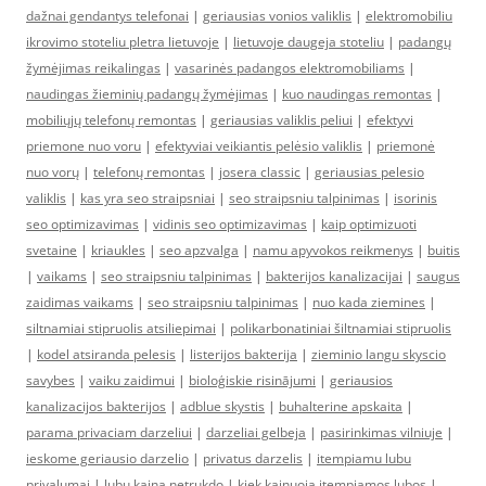
dažnai gendantys telefonai
|
geriausias vonios valiklis
|
elektromobiliu
ikrovimo stoteliu pletra lietuvoje
|
lietuvoje daugeja stoteliu
|
padangų
žymėjimas reikalingas
|
vasarinės padangos elektromobiliams
|
naudingas žieminių padangų žymėjimas
|
kuo naudingas remontas
|
mobiliųjų telefonų remontas
|
geriausias valiklis peliui
|
efektyvi
priemone nuo voru
|
efektyviai veikiantis pelėsio valiklis
|
priemonė
nuo vorų
|
telefonų remontas
|
josera classic
|
geriausias pelesio
valiklis
|
kas yra seo straipsniai
|
seo straipsniu talpinimas
|
isorinis
seo optimizavimas
|
vidinis seo optimizavimas
|
kaip optimizuoti
svetaine
|
kriaukles
|
seo apzvalga
|
namu apyvokos reikmenys
|
buitis
|
vaikams
|
seo straipsniu talpinimas
|
bakterijos kanalizacijai
|
saugus
zaidimas vaikams
|
seo straipsniu talpinimas
|
nuo kada ziemines
|
siltnamiai stipruolis atsiliepimai
|
polikarbonatiniai šiltnamiai stipruolis
|
kodel atsiranda pelesis
|
listerijos bakterija
|
zieminio langu skyscio
savybes
|
vaiku zaidimui
|
bioloģiskie risinājumi
|
geriausios
kanalizacijos bakterijos
|
adblue skystis
|
buhalterine apskaita
|
parama privaciam darzeliui
|
darzeliai gelbeja
|
pasirinkimas vilniuje
|
ieskome geriausio darzelio
|
privatus darzelis
|
itempiamu lubu
privalumai
|
lubu kaina netrukdo
|
kiek kainuoja itempiamos lubos
|