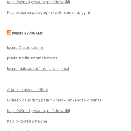
Kaip išsirinkti geriausią pelėsio valiklį
Kaip prižiūrėti patalynę – skalbti, džiovinti, lyginti
PREKĖS GYVŪNAMS
Josera Classic katėms
Josera sterilizuotoms katėms
Josera maistas katėms – atsiliepimai
Atbulinio osmoso filtrai
Didelis vidaus durų pasirinkimas – rankenos ir dizainas
Kaip išsirinkti geriausią pelėsio valiklį
Kaip prižiūrėti patalynę