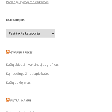
Padangų žymėjimo reikšmės
KATEGORIJOS
Kategorijos
GYVUNU PREKES
Kačių skiepai – vakcinacijos grafikas
Ką naudinga žinoti apie kates
Kačių auklėjimas
FILTRAI NAMUI