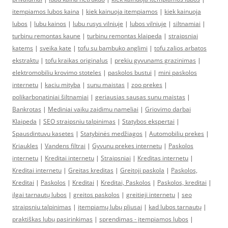
itempiamos lubos kaina
|
kiek kainuoja itempiamos
|
kiek kainuoja
lubos
|
lubu kainos
|
lubu rusys vilniuje
|
lubos vilniuje
|
siltnamiai
|
turbinu remontas kaune
|
turbinu remontas klaipeda
|
straipsniai
katems
|
sveika kate
|
tofu su bambuko anglimi
|
tofu zalios arbatos
ekstraktu
|
tofu kraikas originalus
|
prekiu gyvunams grazinimas
|
elektromobiliu krovimo stoteles
|
paskolos bustui
|
mini paskolos
internetu
|
kaciu mityba
|
sunu maistas
|
zoo prekes
|
polikarbonatiniai šiltnamiai
|
geriausias sausas sunu maistas
|
Bankrotas
|
Mediniai vaiku zaidimu nameliai
|
Griovimo darbai
Klaipeda
|
SEO straipsniu talpinimas
|
Statybos ekspertai
|
Spausdintuvu kasetes
|
Statybinės medžiagos
|
Automobiliu prekes
|
Kriaukles
|
Vandens filtrai
|
Gyvunu prekes internetu
|
Paskolos
internetu
|
Kreditai internetu
|
Straipsniai
|
Kreditas internetu
|
Kreditai internetu
|
Greitas kreditas
|
Greitoji paskola
|
Paskolos,
Kreditai
|
Paskolos
|
Kreditai
|
Kreditai, Paskolos
|
Paskolos, kreditai
|
ilgai tarnautų lubos
|
greitos paskolos
|
greitieji internetu
|
seo
straipsniu talpinimas
|
įtempiamų lubų pliusai
|
kad lubos tarnautų
|
praktiškas lubų pasirinkimas
|
sprendimas - įtempiamos lubos
|