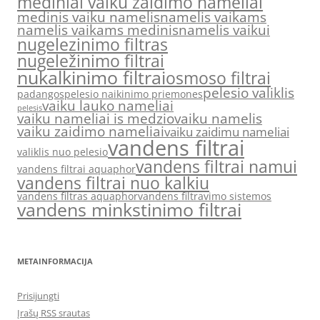
mediniai vaiku zaidimo nameliai
medinis vaiku namelis
namelis vaikams
namelis vaikams medinis
namelis vaikui
nugelezinimo filtras
nugeležinimo filtrai
nukalkinimo filtrai
osmoso filtrai
pelesio valiklis
padangos
pelesio naikinimo priemones
vaiku lauko nameliai
pelesis
vaiku nameliai is medzio
vaiku namelis
vaiku zaidimo nameliai
vaiku zaidimu nameliai
vandens filtrai
valiklis nuo pelesio
vandens filtrai namui
vandens filtrai aquaphor
vandens filtrai nuo kalkiu
vandens filtras aquaphor
vandens filtravimo sistemos
vandens minkstinimo filtrai
METAINFORMACIJA
Prisijungti
Įrašų RSS srautas