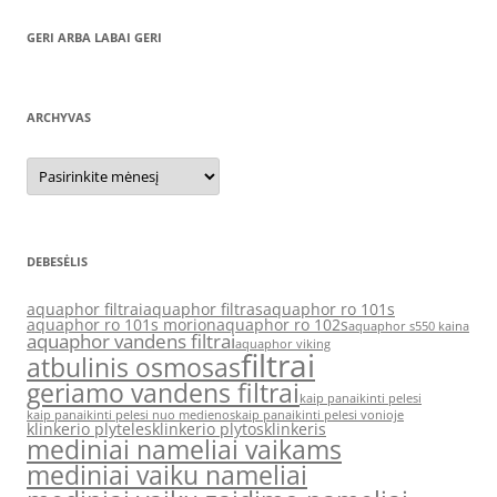
GERI ARBA LABAI GERI
ARCHYVAS
Archyvas
DEBESĖLIS
aquaphor filtrai
aquaphor filtras
aquaphor ro 101s
aquaphor ro 101s morion
aquaphor ro 102s
aquaphor s550 kaina
aquaphor vandens filtrai
aquaphor viking
filtrai
atbulinis osmosas
geriamo vandens filtrai
kaip panaikinti pelesi
kaip panaikinti pelesi nuo medienos
kaip panaikinti pelesi vonioje
klinkerio plyteles
klinkerio plytos
klinkeris
mediniai nameliai vaikams
mediniai vaiku nameliai