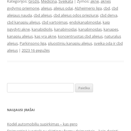
Kategorijos:
Grožis
,
Medicina
,
Sveikata
| Žymos:
akne
,
aknes
gydymo priemone
,
aliejus
,
aliejus odai
,
Alzheimerio liga
,
cbd
,
cbd
aliejaus nauda
,
cbd aliejus
,
cbd aliejus odos prieziurai
,
cbd derva
,
cbd kanapiu aliejus
,
cbd vartojimas
,
endokanabinoidai
,
kaip
isgydyti akne
,
kanabidiolis
,
kanabinoidai
,
kanabinoidas
,
kanapes
,
kanapiu aliejus
,
kas yra akne
,
koncentruotas cbd aliejus
,
naturalus
aliejus
,
Parkinsono liga
,
pluostiniu kanapiu aliejus
,
sveika oda ir cbd
aliejus
|
2023 16 gegužės
Ieškoti:
NAUJAUSI ĮRAŠAI
Kodėl automobilių supirkimas – kas gero