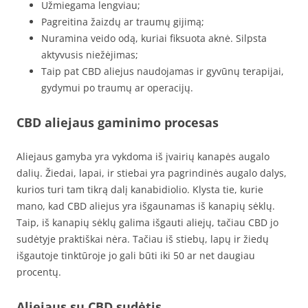
Užmiegama lengviau;
Pagreitina žaizdų ar traumų gijimą;
Nuramina veido odą, kuriai fiksuota aknė. Silpsta
aktyvusis niežėjimas;
Taip pat CBD aliejus naudojamas ir gyvūnų terapijai,
gydymui po traumų ar operacijų.
CBD aliejaus gaminimo procesas
Aliejaus gamyba yra vykdoma iš įvairių kanapės augalo
dalių. Žiedai, lapai, ir stiebai yra pagrindinės augalo dalys,
kurios turi tam tikrą dalį kanabidiolio. Klysta tie, kurie
mano, kad CBD aliejus yra išgaunamas iš kanapių sėklų.
Taip, iš kanapių sėklų galima išgauti aliejų, tačiau CBD jo
sudėtyje praktiškai nėra. Tačiau iš stiebų, lapų ir žiedų
išgautoje tinktūroje jo gali būti iki 50 ar net daugiau
procentų.
Aliejaus su CBD sudėtis