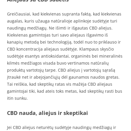
Greičiausiai, kad kiekvienas supranta faktą, kad kiekvienas
augalas, kuris užauga natūralioje aplinkoje sudėtyje turi
naudingų medžiagų. Ne išimti ir išgautas CBD aliejus.
Kiekvienas gamintojas turi savo aliejaus išgavimo iš
kanapių metodą bei technologiją, todėl nuo to priklauso ir
CBD koncentracija aliejaus sudėtyje. Klampaus skysčio
sudėtyje esantys antioksidantai, organinės bei mineralinės
kilmės medžiagos visada buvo vertinamos natūralių
produktų vartotojų tarpe. CBD aliejus į vartotojų sąrašą
įtraukė net ir abejojančiųjų dėl gaunamos naudos gretas.
Tai reiškia, kad skeptikų ratas vis mažėja CBD aliejaus
gamintojai tiki, kad ateis toks metas, kad skeptikų rasti bus
itin sunku.
CBD nauda, aliejus ir skeptikai
Jei CBD aliejus neturėtų sudėtyje naudingų medžiagų ir