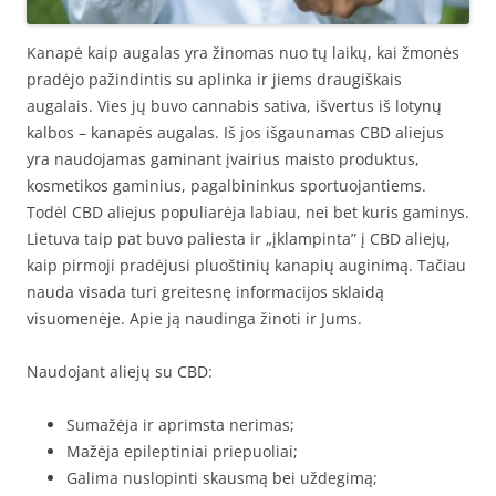
Kanapė kaip augalas yra žinomas nuo tų laikų, kai žmonės
pradėjo pažindintis su aplinka ir jiems draugiškais
augalais. Vies jų buvo cannabis sativa, išvertus iš lotynų
kalbos – kanapės augalas. Iš jos išgaunamas CBD aliejus
yra naudojamas gaminant įvairius maisto produktus,
kosmetikos gaminius, pagalbininkus sportuojantiems.
Todėl CBD aliejus populiarėja labiau, nei bet kuris gaminys.
Lietuva taip pat buvo paliesta ir „įklampinta” į CBD aliejų,
kaip pirmoji pradėjusi pluoštinių kanapių auginimą. Tačiau
nauda visada turi greitesnę informacijos sklaidą
visuomenėje. Apie ją naudinga žinoti ir Jums.
Naudojant aliejų su CBD:
Sumažėja ir aprimsta nerimas;
Mažėja epileptiniai priepuoliai;
Galima nuslopinti skausmą bei uždegimą;