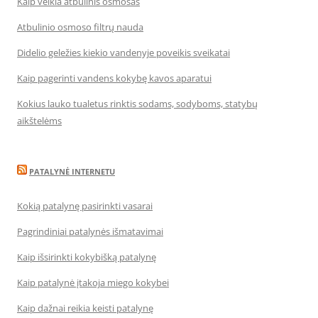
Kaip veikia atbulinis osmosas
Atbulinio osmoso filtrų nauda
Didelio geležies kiekio vandenyje poveikis sveikatai
Kaip pagerinti vandens kokybę kavos aparatui
Kokius lauko tualetus rinktis sodams, sodyboms, statybų
aikštelėms
PATALYNĖ INTERNETU
Kokią patalynę pasirinkti vasarai
Pagrindiniai patalynės išmatavimai
Kaip išsirinkti kokybišką patalynę
Kaip patalynė įtakoja miego kokybei
Kaip dažnai reikia keisti patalynę