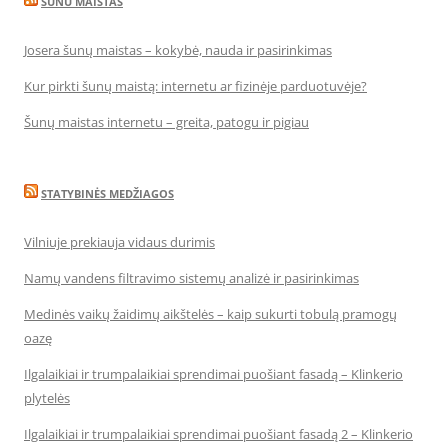
SUNU MAISTAS
Josera šunų maistas – kokybė, nauda ir pasirinkimas
Kur pirkti šunų maistą: internetu ar fizinėje parduotuvėje?
Šunų maistas internetu – greita, patogu ir pigiau
STATYBINĖS MEDŽIAGOS
Vilniuje prekiauja vidaus durimis
Namų vandens filtravimo sistemų analizė ir pasirinkimas
Medinės vaikų žaidimų aikštelės – kaip sukurti tobulą pramogų
oazę
Ilgalaikiai ir trumpalaikiai sprendimai puošiant fasadą – Klinkerio
plytelės
Ilgalaikiai ir trumpalaikiai sprendimai puošiant fasadą 2 – Klinkerio