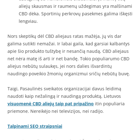
aliejų skausmas ir raumenų uždegimas yra malšinami
CBD dėka. Sportinių perkrovų pasekmes galima iškęsti
lengviau.
Nors skeptikų dėl CBD aliejaus ratas mažėja, jų vis dar
galima sutikti nemažai. Ir labai gaila, kad garsiai kalbantys
apie šio produkto tuštybę ir nesančią naudą, CBD aliejaus
net nėra matę iš arti ir net bandę. Tokio populiarumo CBD
aliejus nebūtų sulaukęs, jei nors dalies išvardintų
naudingo poveikio žmonių organizmui sričių nebūtų buvę.
Taigi, Pasaulinės sveikatos organizacijai davus leidimą
naudoti kaip nežalingą ir naudingą produktą, Lietuvos
visuomenė CBD aliejų taip pat pripažino
itin populiaria
priemone. Nereikėjo nei televizijos, nei radijo.
Talpinami SEO straipsniai