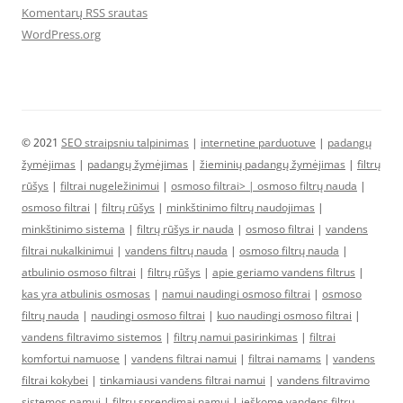
Komentarų RSS srautas
WordPress.org
© 2021
SEO straipsniu talpinimas
|
internetine parduotuve
|
padangų
žymėjimas
|
padangų žymėjimas
|
žieminių padangų žymėjimas
|
filtrų
rūšys
|
filtrai nugeležinimui
|
osmoso filtrai> |
osmoso filtrų nauda
|
osmoso filtrai
|
filtrų rūšys
|
minkštinimo filtrų naudojimas
|
minkštinimo sistema
|
filtrų rūšys ir nauda
|
osmoso filtrai
|
vandens
filtrai nukalkinimui
|
vandens filtrų nauda
|
osmoso filtrų nauda
|
atbulinio osmoso filtrai
|
filtrų rūšys
|
apie geriamo vandens filtrus
|
kas yra atbulinis osmosas
|
namui naudingi osmoso filtrai
|
osmoso
filtrų nauda
|
naudingi osmoso filtrai
|
kuo naudingi osmoso filtrai
|
vandens filtravimo sistemos
|
filtrų namui pasirinkimas
|
filtrai
komfortui namuose
|
vandens filtrai namui
|
filtrai namams
|
vandens
filtrai kokybei
|
tinkamiausi vandens filtrai namui
|
vandens filtravimo
sistemos namui
|
filtrų sprendimai namui
|
ieškome vandens filtrų