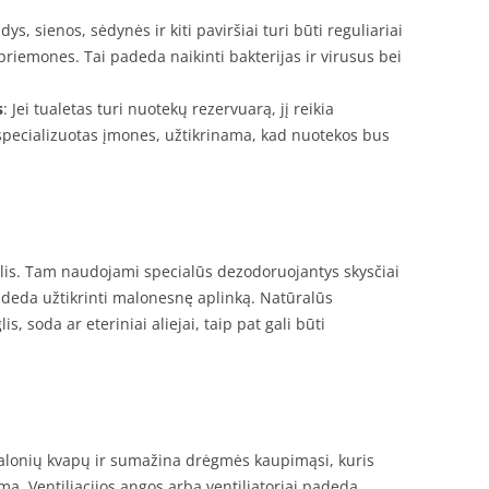
ndys, sienos, sėdynės ir kiti paviršiai turi būti reguliariai
riemones. Tai padeda naikinti bakterijas ir virusus bei
s
: Jei tualetas turi nuotekų rezervuarą, jį reikia
t specializuotas įmones, užtikrinama, kad nuotekos bus
lis. Tam naudojami specialūs dezodoruojantys skysčiai
adeda užtikrinti malonesnę aplinką. Natūralūs
s, soda ar eteriniai aliejai, taip pat gali būti
malonių kvapų ir sumažina drėgmės kaupimąsi, kuris
dimą. Ventiliacijos angos arba ventiliatoriai padeda