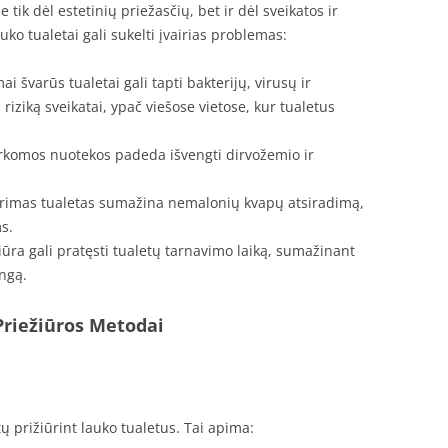
tik dėl estetinių priežasčių, bet ir dėl sveikatos ir
o tualetai gali sukelti įvairias problemas:
 švarūs tualetai gali tapti bakterijų, virusų ir
a riziką sveikatai, ypač viešose vietose, kur tualetus
arkomos nuotekos padeda išvengti dirvožemio ir
ūrimas tualetas sumažina nemalonių kvapų atsiradimą,
s.
žiūra gali pratęsti tualetų tarnavimo laiką, sumažinant
angą.
Priežiūros Metodai
 prižiūrint lauko tualetus. Tai apima: