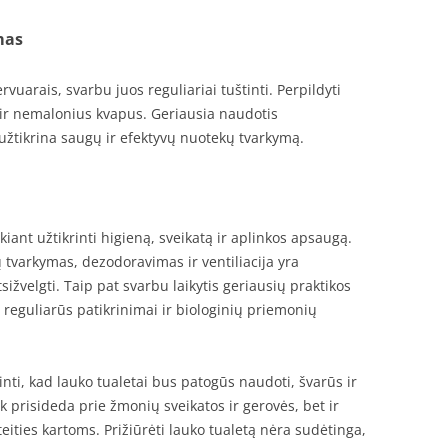
mas
vuarais, svarbu juos reguliariai tuštinti. Perpildyti
ą ir nemalonius kvapus. Geriausia naudotis
užtikrina saugų ir efektyvų nuotekų tvarkymą.
iant užtikrinti higieną, sveikatą ir aplinkos apsaugą.
tvarkymas, dezodoravimas ir ventiliacija yra
sižvelgti. Taip pat svarbu laikytis geriausių praktikos
 reguliarūs patikrinimai ir biologinių priemonių
rinti, kad lauko tualetai bus patogūs naudoti, švarūs ir
 prisideda prie žmonių sveikatos ir gerovės, bet ir
eities kartoms. Prižiūrėti lauko tualetą nėra sudėtinga,