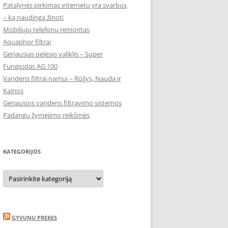
Patalynės pirkimas internetu yra svarbus
– ką naudinga žinoti
Mobiliųjų telefonų remontas
Aquaphor filtrai
Geriausias pelėsio valiklis – Super
Fungicidas AG 100
Vandens filtrai namui – Rūšys, Nauda ir
Kainos
Geriausios vandens filtravimo sistemos
Padangų žymėjimo reikšmės
KATEGORIJOS
Kategorijos
GYVUNU PREKES