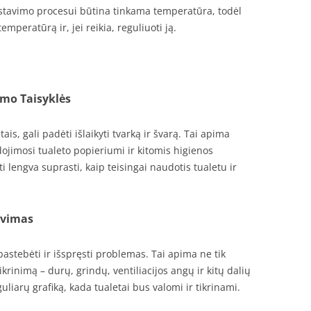
tavimo procesui būtina tinkama temperatūra, todėl
mperatūrą ir, jei reikia, reguliuoti ją.
imo Taisyklės
is, gali padėti išlaikyti tvarką ir švarą. Tai apima
dojimosi tualeto popieriumi ir kitomis higienos
lengva suprasti, kaip teisingai naudotis tualetu ir
tavimas
astebėti ir išspręsti problemas. Tai apima ne tik
ikrinimą – durų, grindų, ventiliacijos angų ir kitų dalių
uliarų grafiką, kada tualetai bus valomi ir tikrinami.