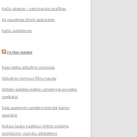
Kačių skiepai – vakcinacijos grafikas
Ką naudinga žinoti apie kates
Kačių auklėjimas
FILTRAI NAMUI
Kaip veikia atbulinis osmosas
Atbulinio osmoso filtrų nauda
Didelio geležies kiekio vandenyje poveikis
sveikatai
Kaip pagerinti vandens kokybę kavos
aparatui
Kokius lauko tualetus rinktis sodams,
sodyboms, statybų aikštelėms