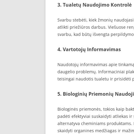
3. Tualetų Naudojimo Kontrolė
Svarbu stebėti, kiek žmonių naudojasi 
atlikti priežiūros darbus. Viešuose ren
svarbu, kad būtų išvengta perpildymo
4. Vartotojų Informavimas
Naudotojų informavimas apie tinkamą t
daugelio problemų. Informaciniai plaka
teisingai naudotis tualetu ir prisidėti 
5. Biologinių Priemonių Naudoj
Biologinės priemonės, tokios kaip bakt
padėti efektyviai suskaidyti atliekas ir
alternatyva cheminiams produktams. P
skaidyti organines medžiagas ir mažin