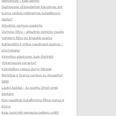
deimantais – kaip derinti
Dažniausiai užduodamas klausimas: ant
kurios rankos nešiojamas sužadėtuvių
žiedas?
Atbulinio osmoso paskirtis
Osmoso filtrų – atbulinio osmoso nauda
Vandens filtrų po kriaukle svarba
Kaklaraištis ir stilius naudojant spalvas –
psichologija
Kirpyklos plautuvės: kaip išsirinkti
tinkamiausią variantą?
Kokybiškos vidaus durys Vilniuje
Minkštas ir švarus vanduo su Aquaphor
S800
Lauko kubilai – ką svarbu žinoti prieš
perkant
Kuo naudingi nukalkinimo filtrai namui ir
biurui
Kaip pasirinkti geriausią pelėsio valiklį