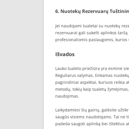
6. Nuotekų Rezervuarų Tuštini
Jei naudojami tualetai su nuotekų rezer
rezervuarai gali sukelti aplinkos tarš
profesionaliomis paslaugomis, kurios 
Išvados
Lauko tualeto priežiūra yra esminė siek
Reguliarus valymas, tinkamas nuotekų 
pagrindiniai aspektai, kuriuos reikia at
metodų, tokių kaip tualetų žymėjimas,
naudojimas.
Laikydamiesi šių gairių, galėsite užtik
saugūs visiems naudotojams. Tai ne tik
padeda saugoti aplinką bei išteklius at