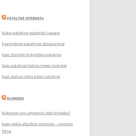
PATALYNĖ INTERNETU
Kokią patalynę pasirinkti vasarai
Pagrindiniai patalynės išmatavimai
Kaip išsirinkti kokybišką patalynę
Kaip patalynė įtakoja miego kokybei
Kaip dažnai reikia keisti patalynę
KLINKERIS
Kokiomis oro sąlygomis dėti trinkeles?
Kaip veikia atbulinis osmosas – osmoso
filtrai