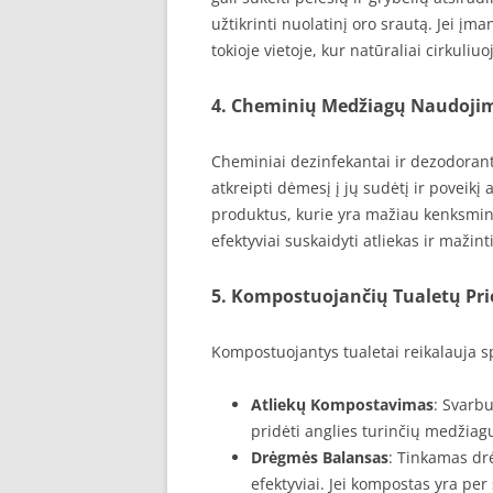
užtikrinti nuolatinį oro srautą. Jei į
tokioje vietoje, kur natūraliai cirkuliuo
4. Cheminių Medžiagų Naudoji
Cheminiai dezinfekantai ir dezodoranta
atkreipti dėmesį į jų sudėtį ir poveik
produktus, kurie yra mažiau kenksmin
efektyviai suskaidyti atliekas ir mažint
5. Kompostuojančių Tualetų Pri
Kompostuojantys tualetai reikalauja sp
Atliekų Kompostavimas
: Svarbu
pridėti anglies turinčių medžiagų
Drėgmės Balansas
: Tinkamas dr
efektyviai. Jei kompostas yra per 