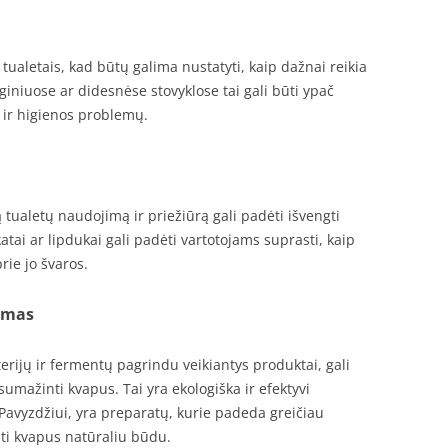
tualetais, kad būtų galima nustatyti, kaip dažnai reikia
giniuose ar didesnėse stovyklose tai gali būti ypač
 ir higienos problemų.
ualetų naudojimą ir priežiūrą gali padėti išvengti
tai ar lipdukai gali padėti vartotojams suprasti, kaip
prie jo švaros.
imas
erijų ir fermentų pagrindu veikiantys produktai, gali
 sumažinti kvapus. Tai yra ekologiška ir efektyvi
avyzdžiui, yra preparatų, kurie padeda greičiau
ti kvapus natūraliu būdu.