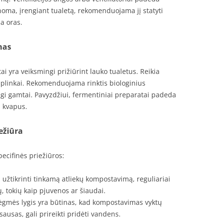
manoma, įrengiant tualetą, rekomenduojama jį statyti
ja oras.
mas
i yra veiksmingi prižiūrint lauko tualetus. Reikia
į aplinkai. Rekomenduojama rinktis biologinius
gi gamtai. Pavyzdžiui, fermentiniai preparatai padeda
i kvapus.
ežiūra
ecifinės priežiūros:
 užtikrinti tinkamą atliekų kompostavimą, reguliariai
, tokių kaip pjuvenos ar šiaudai.
ėgmės lygis yra būtinas, kad kompostavimas vyktų
sausas, gali prireikti pridėti vandens.