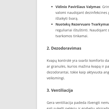
Vidinio Paviršiaus Valymas
: Gri
valomi naudojant dezinfekcines p
išlaikyti švarą.
Nuotekų Rezervuaro Tvarkyma
reguliariai ištuštinti. Naudojan
tvarkomos tinkamai.
2. Dezodoravimas
Kvapų kontrolė yra svarbi komforto da
ar granulės, kurios mažina kvapą ir p
dezodorantai, tokie kaip aktyvuota angli
veiksmingi.
3. Ventiliacija
Gera ventiliacija padeda išvengti ne
gali sukelti pelėsių ir grybelių atsira