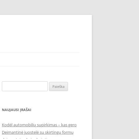
Ieškoti:
NAUJAUSI ĮRAŠAI
Kodėl automobilių supirkimas – kas gero
Deimantinė juostelė su skirtingų formų