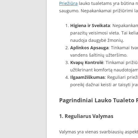
Priežiūra
lauko tualetams yra būtina ne 
saugumo. Nepakankamai prižiūrimi lauk
Higiena ir Sveikata
: Nepakankamai
parazitų veisimosi vieta. Tai keli
naudoja daugybė žmonių.
Aplinkos Apsauga
: Tinkamai tv
vandens šaltinių užteršimo.
Kvapų Kontrolė
: Tinkamai priži
užtikrinant komfortą naudotojam
Ilgaamžiškumas
: Reguliari prie
poreikį dažnai keisti ar taisyti įr
Pagrindiniai Lauko Tualeto 
1. Reguliarus Valymas
Valymas yra vienas svarbiausių aspektų