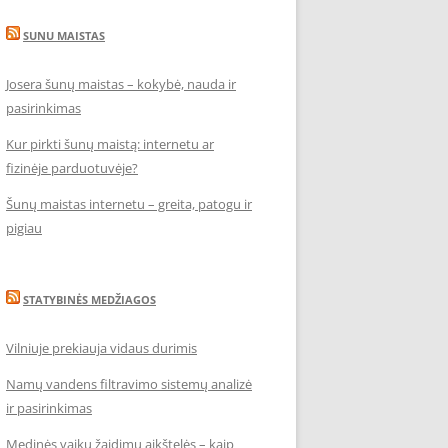
SUNU MAISTAS
Josera šunų maistas – kokybė, nauda ir
pasirinkimas
Kur pirkti šunų maistą: internetu ar
fizinėje parduotuvėje?
Šunų maistas internetu – greita, patogu ir
pigiau
STATYBINĖS MEDŽIAGOS
Vilniuje prekiauja vidaus durimis
Namų vandens filtravimo sistemų analizė
ir pasirinkimas
Medinės vaikų žaidimų aikštelės – kaip