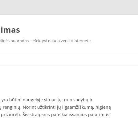
nimas
linės nuorodos – efektyvi nauda verslui internete.
 yra būtini daugelyje situacijų: nuo sodybų ir
ųjų renginių. Norint užtikrinti jų ilgaamžiškumą, higieną
rižiūrėti. Šis straipsnis pateikia išsamius patarimus,