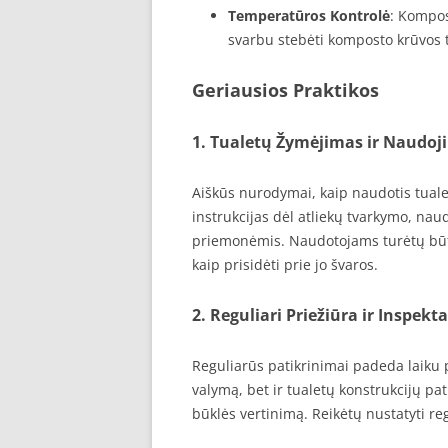
Temperatūros Kontrolė
: Kompos
svarbu stebėti komposto krūvos te
Geriausios Praktikos
1. Tualetų Žymėjimas ir Naudoj
Aiškūs nurodymai, kaip naudotis tualeta
instrukcijas dėl atliekų tvarkymo, nau
priemonėmis. Naudotojams turėtų būti 
kaip prisidėti prie jo švaros.
2. Reguliari Priežiūra ir Inspek
Reguliarūs patikrinimai padeda laiku p
valymą, bet ir tualetų konstrukcijų pat
būklės vertinimą. Reikėtų nustatyti reg