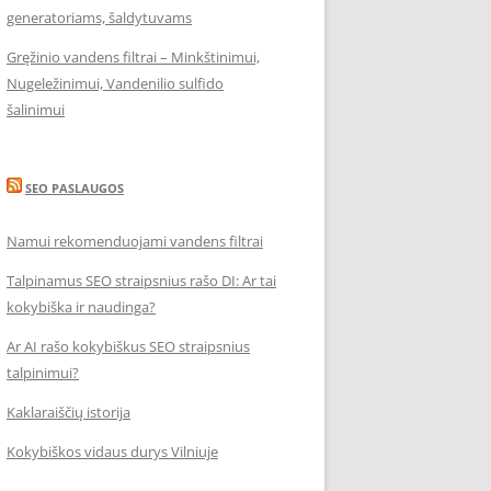
generatoriams, šaldytuvams
Gręžinio vandens filtrai – Minkštinimui,
Nugeležinimui, Vandenilio sulfido
šalinimui
SEO PASLAUGOS
Namui rekomenduojami vandens filtrai
Talpinamus SEO straipsnius rašo DI: Ar tai
kokybiška ir naudinga?
Ar AI rašo kokybiškus SEO straipsnius
talpinimui?
Kaklaraiščių istorija
Kokybiškos vidaus durys Vilniuje