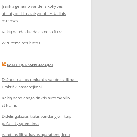
Įrankis geriamo vandens kokybės
atstatymui ir palaikymui – Atbulinis
osmosas
Kokią naudą duoda osmoso filtrai
WPC terasinės lentos
BAKTERIJOS KANALIZACIJAI
Dažnos klaidos renkantis vandens filtrus –
Praktiški pastebėjimai
Kokią nano dangą rinktis automobilio
stiklams
Didelis geležies kiekis vandenyje – kaip
pašalinti, sprendimai
Vandens filtrai kavos aparatams, ledo