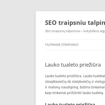
Pereiti
prie
turinio
SEO traipsniu talpi
SEO straipsnių talpinimas – kokybiškos atga
TALPINAME STRAIPSNIUS
Lauko tualeto priežiūra
Lauko tualeto priežiūra. Lauko tualetai
stovyklaviečių iki statybviečių ir vieš
ir malonų naudojimą, būtina tinkamai p
kaip tinkamai prižiūrėti lauko tualetą.
Lauko tualeto priežiūra