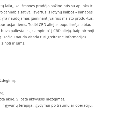
ų laikų, kai žmonės pradėjo pažindintis su aplinka ir
vo cannabis sativa, išvertus iš lotynų kalbos – kanapės
us yra naudojamas gaminant įvairius maisto produktus,
ortuojantiems. Todėl CBD aliejus populiarėja labiau,
 buvo paliesta ir „įklampinta” į CBD aliejų, kaip pirmoji
. Tačiau nauda visada turi greitesnę informacijos
žinoti ir Jums.
uždegimą;
mą;
ta aknė. Silpsta aktyvusis niežėjimas;
 ir gyvūnų terapijai, gydymui po traumų ar operacijų.