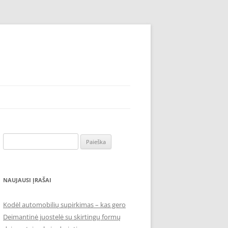
Ieškoti:
NAUJAUSI ĮRAŠAI
Kodėl automobilių supirkimas – kas gero
Deimantinė juostelė su skirtingų formų