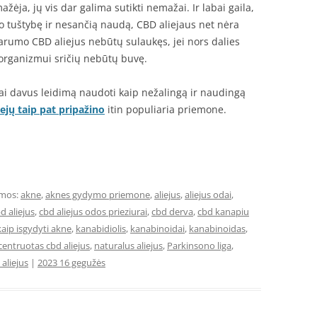
žėja, jų vis dar galima sutikti nemažai. Ir labai gaila,
to tuštybę ir nesančią naudą, CBD aliejaus net nėra
iarumo CBD aliejus nebūtų sulaukęs, jei nors dalies
organizmui sričių nebūtų buvę.
jai davus leidimą naudoti kaip nežalingą ir naudingą
jų taip pat pripažino
itin populiaria priemone.
mos:
akne
,
aknes gydymo priemone
,
aliejus
,
aliejus odai
,
d aliejus
,
cbd aliejus odos prieziurai
,
cbd derva
,
cbd kanapiu
kaip isgydyti akne
,
kanabidiolis
,
kanabinoidai
,
kanabinoidas
,
entruotas cbd aliejus
,
naturalus aliejus
,
Parkinsono liga
,
 aliejus
|
2023 16 gegužės