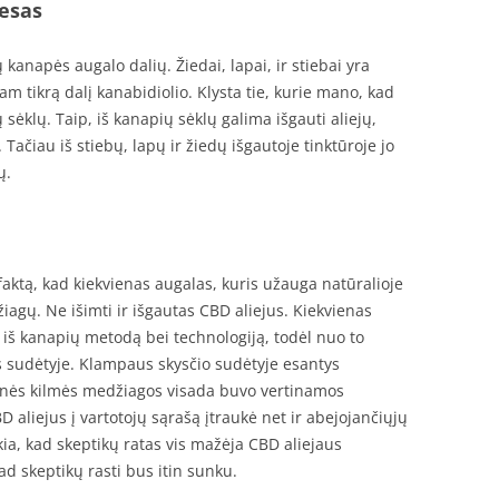
esas
kanapės augalo dalių. Žiedai, lapai, ir stiebai yra
am tikrą dalį kanabidiolio. Klysta tie, kurie mano, kad
sėklų. Taip, iš kanapių sėklų galima išgauti aliejų,
 Tačiau iš stiebų, lapų ir žiedų išgautoje tinktūroje jo
ų.
faktą, kad kiekvienas augalas, kuris užauga natūralioje
agų. Ne išimti ir išgautas CBD aliejus. Kiekvienas
 iš kanapių metodą bei technologiją, todėl nuo to
us sudėtyje. Klampaus skysčio sudėtyje esantys
linės kilmės medžiagos visada buvo vertinamos
 aliejus į vartotojų sąrašą įtraukė net ir abejojančiųjų
ia, kad skeptikų ratas vis mažėja CBD aliejaus
kad skeptikų rasti bus itin sunku.