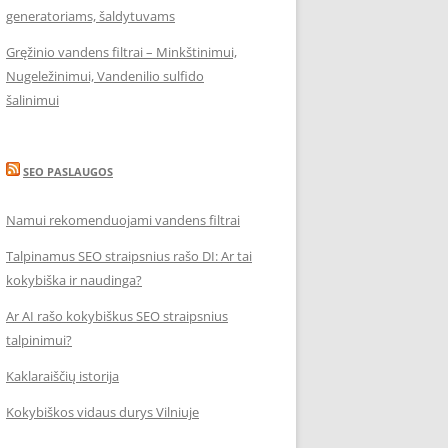
generatoriams, šaldytuvams
Gręžinio vandens filtrai – Minkštinimui,
Nugeležinimui, Vandenilio sulfido
šalinimui
SEO PASLAUGOS
Namui rekomenduojami vandens filtrai
Talpinamus SEO straipsnius rašo DI: Ar tai
kokybiška ir naudinga?
Ar AI rašo kokybiškus SEO straipsnius
talpinimui?
Kaklaraiščių istorija
Kokybiškos vidaus durys Vilniuje