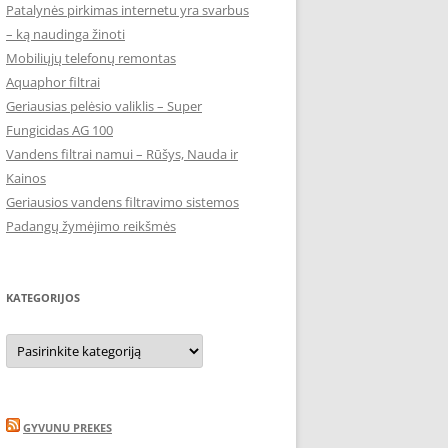
Patalynės pirkimas internetu yra svarbus
– ką naudinga žinoti
Mobiliųjų telefonų remontas
Aquaphor filtrai
Geriausias pelėsio valiklis – Super
Fungicidas AG 100
Vandens filtrai namui – Rūšys, Nauda ir
Kainos
Geriausios vandens filtravimo sistemos
Padangų žymėjimo reikšmės
KATEGORIJOS
Kategorijos
GYVUNU PREKES