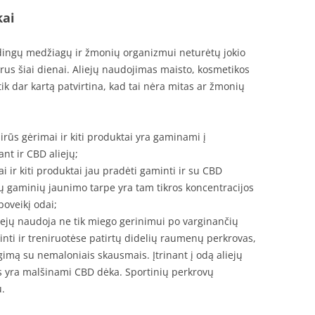
kai
udingų medžiagų ir žmonių organizmui neturėtų jokio
arus šiai dienai. Aliejų naudojimas maisto, kosmetikos
tik dar kartą patvirtina, kad tai nėra mitas ar žmonių
irūs gėrimai ir kiti produktai yra gaminami į
nt ir CBD aliejų;
i ir kiti produktai jau pradėti gaminti ir su CBD
ių gaminių jaunimo tarpe yra tam tikros koncentracijos
poveikį odai;
iejų naudoja ne tik miego gerinimui po varginančių
ti ir treniruotėse patirtų didelių raumenų perkrovas,
gimą su nemaloniais skausmais. Įtrinant į odą aliejų
yra malšinami CBD dėka. Sportinių perkrovų
u.