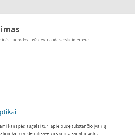
nimas
linės nuorodos – efektyvi nauda verslui internete.
ptikai
i kanapės augalai turi apie pusę tūkstančio įvairių
slininkai yra identifikavę virš šimto kanabinoidų.