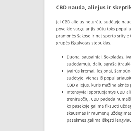
CBD nauda, aliejus ir skepti
Jei CBD aliejus neturėtų sudėtyje na
poveikio vargu ar jis būtų toks populi
pramonės šakose ir net sporto srityje 
grupės išgalvotas stebuklas.
Duona, sausainiai, šokoladas, įva
sudedamųjų dalių sąrašą įtraukia
Įvairūs kremai, losjonai, šampūna
sudėtyje. Vienas iš populiariaus
CBD aliejus, kuris mažina aknės 
Intensyviai sportuojantys CBD al
treniruočių. CBD padeda numalšin
ko pasekoje galima fiksuoti užde
skausmas ir raumenų uždegimas 
pasekmes galima iškęsti lengvia