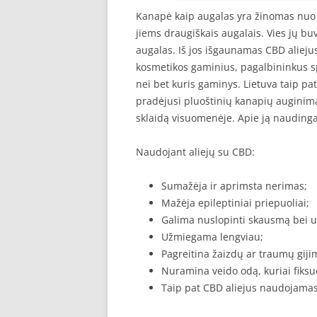
Kanapė kaip augalas yra žinomas nuo t
jiems draugiškais augalais. Vies jų bu
augalas. Iš jos išgaunamas CBD aliej
kosmetikos gaminius, pagalbininkus sp
nei bet kuris gaminys. Lietuva taip pat
pradėjusi pluoštinių kanapių auginimą
sklaidą visuomenėje. Apie ją naudinga 
Naudojant aliejų su CBD:
Sumažėja ir aprimsta nerimas;
Mažėja epileptiniai priepuoliai;
Galima nuslopinti skausmą bei 
Užmiegama lengviau;
Pagreitina žaizdų ar traumų giji
Nuramina veido odą, kuriai fiksuo
Taip pat CBD aliejus naudojamas