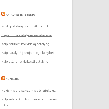
PATALYNĖ INTERNETU
Kokią patalynę pasirinkti vasarai
Pagrindiniai patalynės išmatavimai
Kaip išsirinkti kokybišką patalynę
Kaip patalynė įtakoja miego kokybei
Kaip dažnai reikia keisti patalynę
KLINKERIS
Kokiomis oro sąlygomis dėti trinkeles?
Kaip veikia atbulinis osmosas – osmoso
filtrai