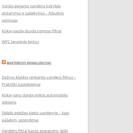
Įrankis geriamo vandens kokybės
atstatymui ir palaikymui – Atbulinis
osmosas
Kokią naudą duoda osmoso filtrai
WPC terasinės lentos
BAKTERIJOS KANALIZACIJAI
Dažnos klaidos renkantis vandens filtrus –
Praktiški pastebėjimai
Kokią nano dangą rinktis automobilio
stiklams
Didelis geležies kiekis vandenyje – kaip
pašalinti, sprendimai
Vandens filtrai kavos aparatams, ledo