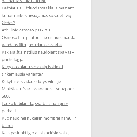
deimantais – kaip derinti
Dažniausiai užduodamas klausimas: ant
kurios rankos nešiojamas sužadėtuvių
žiedas?
Atbulinio osmoso paskirtis
Osmoso filtrų – atbulinio osmoso nauda
Vandens filtrų po kriaukle svarba
Kaklaraištis ir stilius naudojant spalvas –
psichologija
Kirpyklos plautuvės: kaip išsirinkti
tinkamiausią variantą?
Kokybiškos vidaus durys Vilniuje
Minkštas ir švarus vanduo su Aquaphor
S800
Lauko kubilai – ką svarbu žinoti prieš
perkant
Kuo naudingi nukalkinimo filtrai namui ir
biurui
Kaip pasirinkti geriausią pelėsio valiklį