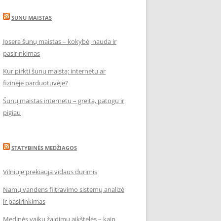
SUNU MAISTAS
Josera šunų maistas – kokybė, nauda ir
pasirinkimas
Kur pirkti šunų maistą: internetu ar
fizinėje parduotuvėje?
Šunų maistas internetu – greita, patogu ir
pigiau
STATYBINĖS MEDŽIAGOS
Vilniuje prekiauja vidaus durimis
Namų vandens filtravimo sistemų analizė
ir pasirinkimas
Medinės vaikų žaidimų aikštelės – kaip