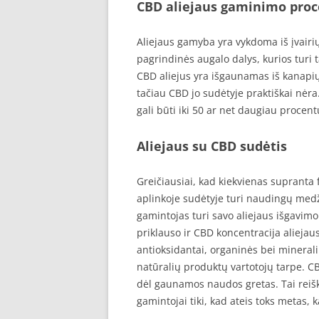
CBD aliejaus gaminimo proc
Aliejaus gamyba yra vykdoma iš įvairių 
pagrindinės augalo dalys, kurios turi t
CBD aliejus yra išgaunamas iš kanapių 
tačiau CBD jo sudėtyje praktiškai nėra.
gali būti iki 50 ar net daugiau procent
Aliejaus su CBD sudėtis
Greičiausiai, kad kiekvienas supranta 
aplinkoje sudėtyje turi naudingų medži
gamintojas turi savo aliejaus išgavimo
priklauso ir CBD koncentracija alieja
antioksidantai, organinės bei minera
natūralių produktų vartotojų tarpe. CBD
dėl gaunamos naudos gretas. Tai reišk
gamintojai tiki, kad ateis toks metas, 