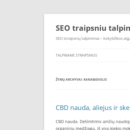
Pereiti
prie
turinio
SEO traipsniu talpi
SEO straipsnių talpinimas – kokybiškos atga
TALPINAME STRAIPSNIUS
ŽYMŲ ARCHYVAI:
KANABIDIOLIS
CBD nauda, aliejus ir ske
CBD nauda. Dešimtimis amžių naudojam
organinių medžiagų. Iš viso kiekio mok