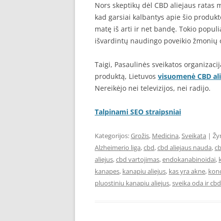
Nors skeptikų dėl CBD aliejaus ratas ma
kad garsiai kalbantys apie šio produk
matę iš arti ir net bandę. Tokio popul
išvardintų naudingo poveikio žmonių 
Taigi, Pasaulinės sveikatos organizaci
produktą, Lietuvos
visuomenė CBD alie
Nereikėjo nei televizijos, nei radijo.
Talpinami SEO straipsniai
Kategorijos:
Grožis
,
Medicina
,
Sveikata
| Žy
Alzheimerio liga
,
cbd
,
cbd aliejaus nauda
,
cb
aliejus
,
cbd vartojimas
,
endokanabinoidai
,
kanapes
,
kanapiu aliejus
,
kas yra akne
,
konc
pluostiniu kanapiu aliejus
,
sveika oda ir cbd