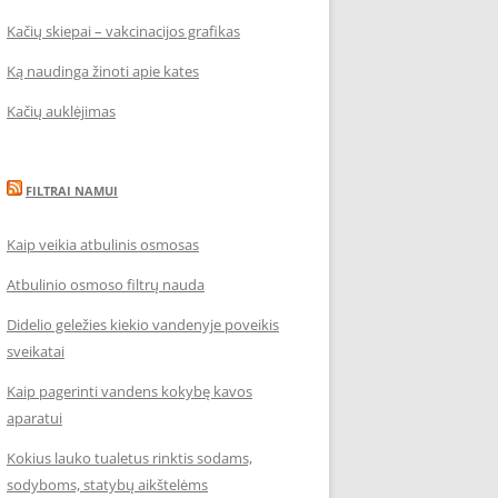
Kačių skiepai – vakcinacijos grafikas
Ką naudinga žinoti apie kates
Kačių auklėjimas
FILTRAI NAMUI
Kaip veikia atbulinis osmosas
Atbulinio osmoso filtrų nauda
Didelio geležies kiekio vandenyje poveikis
sveikatai
Kaip pagerinti vandens kokybę kavos
aparatui
Kokius lauko tualetus rinktis sodams,
sodyboms, statybų aikštelėms