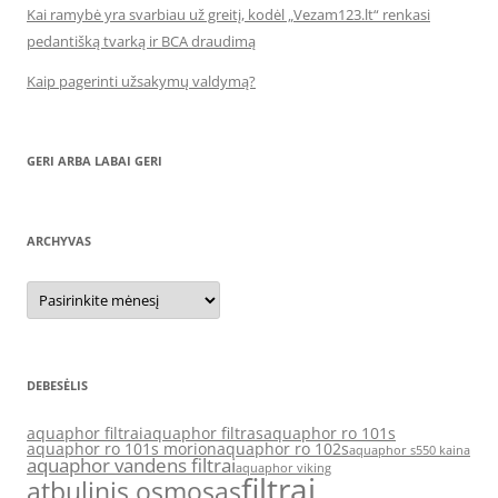
Kai ramybė yra svarbiau už greitį, kodėl „Vezam123.lt“ renkasi
pedantišką tvarką ir BCA draudimą
Kaip pagerinti užsakymų valdymą?
GERI ARBA LABAI GERI
ARCHYVAS
Archyvas
DEBESĖLIS
aquaphor filtrai
aquaphor filtras
aquaphor ro 101s
aquaphor ro 101s morion
aquaphor ro 102s
aquaphor s550 kaina
aquaphor vandens filtrai
aquaphor viking
filtrai
atbulinis osmosas