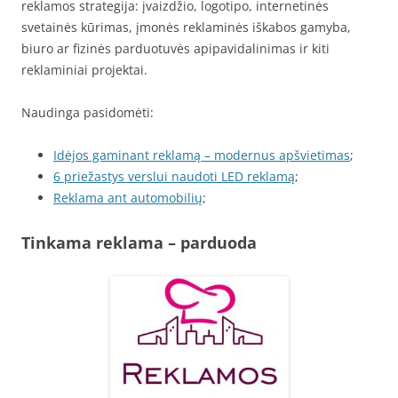
reklamos strategija: įvaizdžio, logotipo, internetinės
svetainės kūrimas, įmonės reklaminės iškabos gamyba,
biuro ar fizinės parduotuvės apipavidalinimas ir kiti
reklaminiai projektai.
Naudinga pasidomėti:
Idėjos gaminant reklamą – modernus apšvietimas
;
6 priežastys verslui naudoti LED reklamą
;
Reklama ant automobilių
;
Tinkama reklama – parduoda