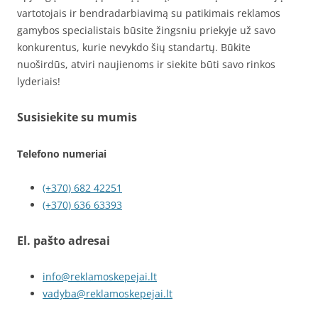
vartotojais ir bendradarbiavimą su patikimais reklamos
gamybos specialistais būsite žingsniu priekyje už savo
konkurentus, kurie nevykdo šių standartų. Būkite
nuoširdūs, atviri naujienoms ir siekite būti savo rinkos
lyderiais!
Susisiekite su mumis
Telefono numeriai
(+370) 682 42251
(+370) 636 63393
El. pašto adresai
info@reklamoskepejai.lt
vadyba@reklamoskepejai.lt