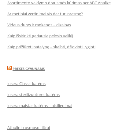
Asortimento valdymo drausmės kūrimas per ABC Analizę
Ar metiniai vertinimai vis dar turi prasmę?
Vidaus durys ir rankenos – dizainas
Kaip išsirinkti geriausią pelėsio valiklį
Kaip prižiūrėti patalynę – skalbti, džiovinti, lyginti
PREKĖS GYVŪNAMS
Josera Classic katėms
Josera sterilizuotoms katėms
Josera maistas katėms – atsiliepimai
Atbulinio osmoso filtrai