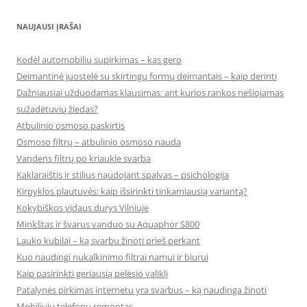
NAUJAUSI ĮRAŠAI
Kodėl automobilių supirkimas – kas gero
Deimantinė juostelė su skirtingų formų deimantais – kaip derinti
Dažniausiai užduodamas klausimas: ant kurios rankos nešiojamas
sužadėtuvių žiedas?
Atbulinio osmoso paskirtis
Osmoso filtrų – atbulinio osmoso nauda
Vandens filtrų po kriaukle svarba
Kaklaraištis ir stilius naudojant spalvas – psichologija
Kirpyklos plautuvės: kaip išsirinkti tinkamiausią variantą?
Kokybiškos vidaus durys Vilniuje
Minkštas ir švarus vanduo su Aquaphor S800
Lauko kubilai – ką svarbu žinoti prieš perkant
Kuo naudingi nukalkinimo filtrai namui ir biurui
Kaip pasirinkti geriausią pelėsio valiklį
Patalynės pirkimas internetu yra svarbus – ką naudinga žinoti
Mobiliųjų telefonų remontas