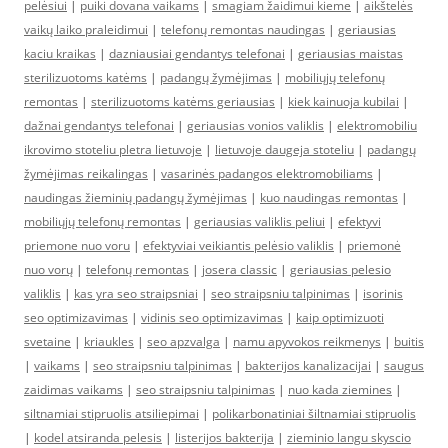
pelėsiui
|
puiki dovana vaikams
|
smagiam žaidimui kieme
|
aikštelės
vaikų laiko praleidimui
|
telefonų remontas naudingas
|
geriausias
kaciu kraikas
|
dazniausiai gendantys telefonai
|
geriausias maistas
sterilizuotoms katėms
|
padangų žymėjimas
|
mobiliųjų telefonų
remontas
|
sterilizuotoms katėms geriausias
|
kiek kainuoja kubilai
|
dažnai gendantys telefonai
|
geriausias vonios valiklis
|
elektromobiliu
ikrovimo stoteliu pletra lietuvoje
|
lietuvoje daugeja stoteliu
|
padangų
žymėjimas reikalingas
|
vasarinės padangos elektromobiliams
|
naudingas žieminių padangų žymėjimas
|
kuo naudingas remontas
|
mobiliųjų telefonų remontas
|
geriausias valiklis peliui
|
efektyvi
priemone nuo voru
|
efektyviai veikiantis pelėsio valiklis
|
priemonė
nuo vorų
|
telefonų remontas
|
josera classic
|
geriausias pelesio
valiklis
|
kas yra seo straipsniai
|
seo straipsniu talpinimas
|
isorinis
seo optimizavimas
|
vidinis seo optimizavimas
|
kaip optimizuoti
svetaine
|
kriaukles
|
seo apzvalga
|
namu apyvokos reikmenys
|
buitis
|
vaikams
|
seo straipsniu talpinimas
|
bakterijos kanalizacijai
|
saugus
zaidimas vaikams
|
seo straipsniu talpinimas
|
nuo kada ziemines
|
siltnamiai stipruolis atsiliepimai
|
polikarbonatiniai šiltnamiai stipruolis
|
kodel atsiranda pelesis
|
listerijos bakterija
|
zieminio langu skyscio