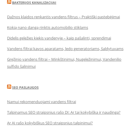
BAKTERIJOS KANALIZACIJAI
Dažnos klaidos renkantis vandens filtrus – Praktiški pastebėjimai
Kokią nano dangą rinktis automobilio stiklams
Didelis geležies kiekis vandenyje – kaip pašalinti, sprendimai
Vandens filtrai kavos aparatams, ledo generatoriams, šaldytuvams
Gręžinio vandens filtrai – Minkštinimui, Nugeležinimui, Vandenilio
sulfido šalinimui
SEO PASLAUGOS
Namui rekomenduojami vandens filtrai
Talpinamus SEO straipsnius rašo DI: Ar tai kokybiška ir naudinga?
Ar AI rašo kokybiškus SEO straipsnius talpinimui?