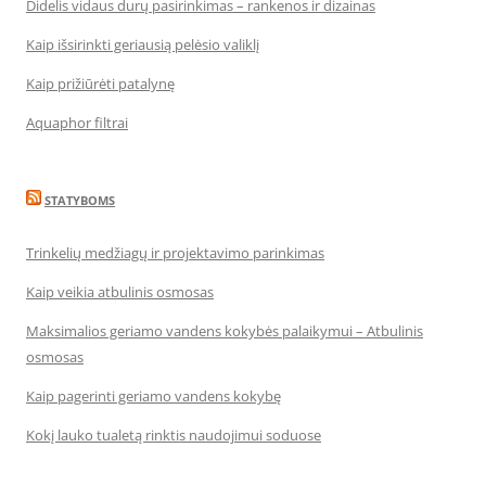
Didelis vidaus durų pasirinkimas – rankenos ir dizainas
Kaip išsirinkti geriausią pelėsio valiklį
Kaip prižiūrėti patalynę
Aquaphor filtrai
STATYBOMS
Trinkelių medžiagų ir projektavimo parinkimas
Kaip veikia atbulinis osmosas
Maksimalios geriamo vandens kokybės palaikymui – Atbulinis
osmosas
Kaip pagerinti geriamo vandens kokybę
Kokį lauko tualetą rinktis naudojimui soduose