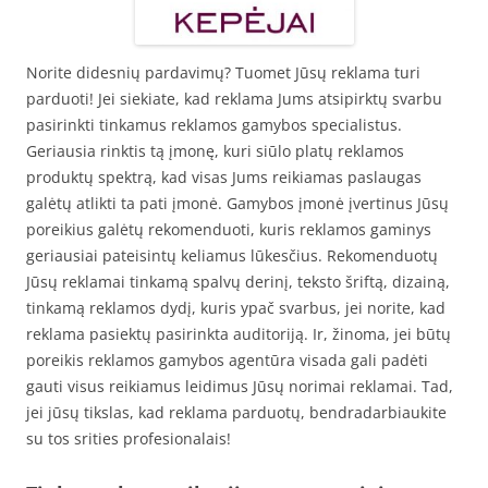
Norite didesnių pardavimų? Tuomet Jūsų reklama turi
parduoti! Jei siekiate, kad reklama Jums atsipirktų svarbu
pasirinkti tinkamus reklamos gamybos specialistus.
Geriausia rinktis tą įmonę, kuri siūlo platų reklamos
produktų spektrą, kad visas Jums reikiamas paslaugas
galėtų atlikti ta pati įmonė. Gamybos įmonė įvertinus Jūsų
poreikius galėtų rekomenduoti, kuris reklamos gaminys
geriausiai pateisintų keliamus lūkesčius. Rekomenduotų
Jūsų reklamai tinkamą spalvų derinį, teksto šriftą, dizainą,
tinkamą reklamos dydį, kuris ypač svarbus, jei norite, kad
reklama pasiektų pasirinkta auditoriją. Ir, žinoma, jei būtų
poreikis reklamos gamybos agentūra visada gali padėti
gauti visus reikiamus leidimus Jūsų norimai reklamai. Tad,
jei jūsų tikslas, kad reklama parduotų, bendradarbiaukite
su tos srities profesionalais!