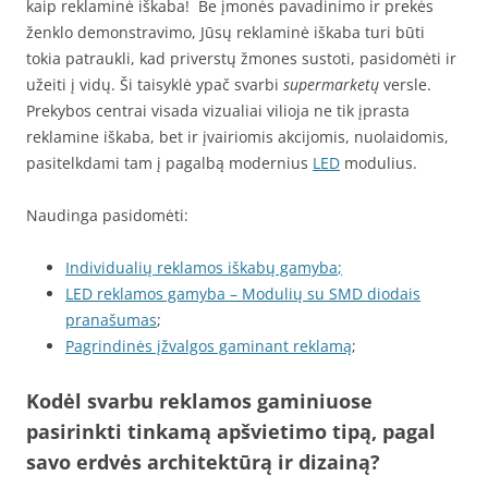
kaip reklaminė iškaba! Be įmonės pavadinimo ir prekės
ženklo demonstravimo, Jūsų reklaminė iškaba turi būti
tokia patraukli, kad priverstų žmones sustoti, pasidomėti ir
užeiti į vidų. Ši taisyklė ypač svarbi
supermarketų
versle.
Prekybos centrai visada vizualiai vilioja ne tik įprasta
reklamine iškaba, bet ir įvairiomis akcijomis, nuolaidomis,
pasitelkdami tam į pagalbą modernius
LED
modulius.
Naudinga pasidomėti:
Individualių reklamos iškabų gamyba
;
LED reklamos gamyba – Modulių su SMD diodais
pranašumas
;
Pagrindinės įžvalgos gaminant reklamą
;
Kodėl svarbu reklamos gaminiuose
pasirinkti tinkamą apšvietimo tipą, pagal
savo erdvės architektūrą ir dizainą?