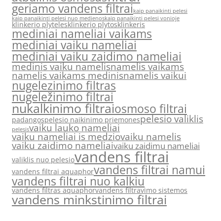
geriamo vandens filtrai
kaip panaikinti pelesi
kaip panaikinti pelesi nuo medienos
kaip panaikinti pelesi vonioje
klinkerio plyteles
klinkerio plytos
klinkeris
mediniai nameliai vaikams
mediniai vaiku nameliai
mediniai vaiku zaidimo nameliai
medinis vaiku namelis
namelis vaikams
namelis vaikams medinis
namelis vaikui
nugelezinimo filtras
nugeležinimo filtrai
nukalkinimo filtrai
osmoso filtrai
pelesio valiklis
padangos
pelesio naikinimo priemones
vaiku lauko nameliai
pelesis
vaiku nameliai is medzio
vaiku namelis
vaiku zaidimo nameliai
vaiku zaidimu nameliai
vandens filtrai
valiklis nuo pelesio
vandens filtrai namui
vandens filtrai aquaphor
vandens filtrai nuo kalkiu
vandens filtras aquaphor
vandens filtravimo sistemos
vandens minkstinimo filtrai