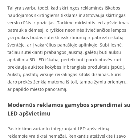
Tai yra svarbu todėl, kad skirtingos reklaminės iškabos
naudojamos skirtingiems tikslams ir atstovauja skirtingas
verslo rūšis ir pozicijas. Tarkime mirksintis led apšvietimas
patraukia dėmesį, o ryškios neoninės šviečiančios lempos
yra puikus būdas suteikti išskirtinumą ir pabrėžti iškabą
šventėje, ar į vakarėlius panašioje aplinkoje. Subtilesnė,
tačiau suteikianti prabangos jausmą, galėtų būti auksu
apdailinta 3D LED iškaba, perteikianti parduotuvės kuri
prekiauja aukštos kokybės ir brangiais produktais įspūdį.
Aukštų pastatų viršuje reikalingas kitoks dizainas, kuris
daro prekės ženklą matomą iš toli, tampa žymiu orientyru,
ar papildo miesto panoramą.
Modernūs reklamos gamybos sprendimai su
LED apšvietimu
Pasirinkimo variantų integruojant LED apšvietimą
reklamoje yra tikrai nemažai. Renkantis atsižvelkite į savo