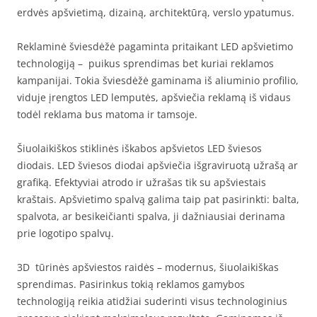
erdvės apšvietimą, dizainą, architektūrą, verslo ypatumus.
Reklaminė šviesdėžė pagaminta pritaikant LED apšvietimo
technologiją – puikus sprendimas bet kuriai reklamos
kampanijai. Tokia šviesdėžė gaminama iš aliuminio profilio,
viduje įrengtos LED lemputės, apšviečia reklamą iš vidaus
todėl reklama bus matoma ir tamsoje.
Šiuolaikiškos stiklinės iškabos apšvietos LED šviesos
diodais. LED šviesos diodai apšviečia išgraviruotą užrašą ar
grafiką. Efektyviai atrodo ir užrašas tik su apšviestais
kraštais. Apšvietimo spalvą galima taip pat pasirinkti: balta,
spalvota, ar besikeičianti spalva, ji dažniausiai derinama
prie logotipo spalvų.
3D tūrinės apšviestos raidės – modernus, šiuolaikiškas
sprendimas. Pasirinkus tokią reklamos gamybos
technologiją reikia atidžiai suderinti visus technologinius