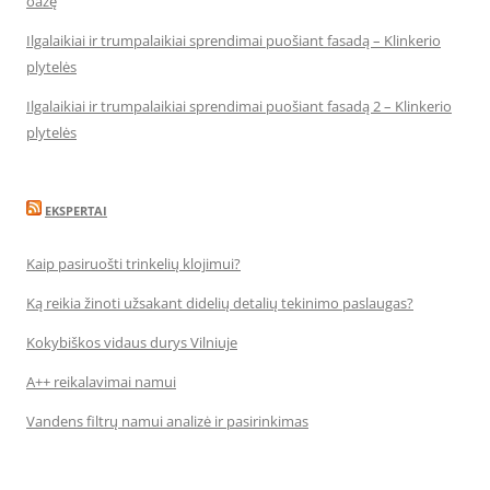
oazę
Ilgalaikiai ir trumpalaikiai sprendimai puošiant fasadą – Klinkerio
plytelės
Ilgalaikiai ir trumpalaikiai sprendimai puošiant fasadą 2 – Klinkerio
plytelės
EKSPERTAI
Kaip pasiruošti trinkelių klojimui?
Ką reikia žinoti užsakant didelių detalių tekinimo paslaugas?
Kokybiškos vidaus durys Vilniuje
A++ reikalavimai namui
Vandens filtrų namui analizė ir pasirinkimas