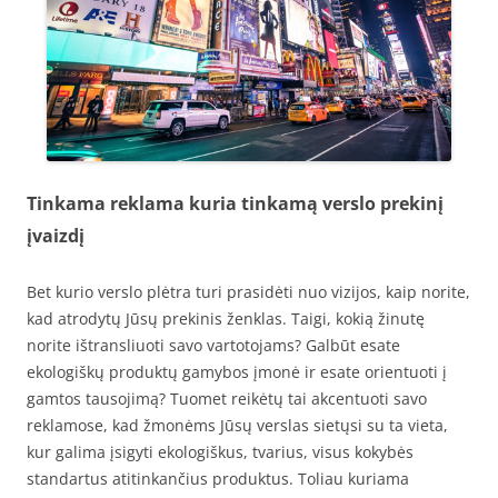
Tinkama reklama kuria tinkamą verslo prekinį
įvaizdį
Bet kurio verslo plėtra turi prasidėti nuo vizijos, kaip norite,
kad atrodytų Jūsų prekinis ženklas. Taigi, kokią žinutę
norite ištransliuoti savo vartotojams? Galbūt esate
ekologiškų produktų gamybos įmonė ir esate orientuoti į
gamtos tausojimą? Tuomet reikėtų tai akcentuoti savo
reklamose, kad žmonėms Jūsų verslas sietųsi su ta vieta,
kur galima įsigyti ekologiškus, tvarius, visus kokybės
standartus atitinkančius produktus. Toliau kuriama