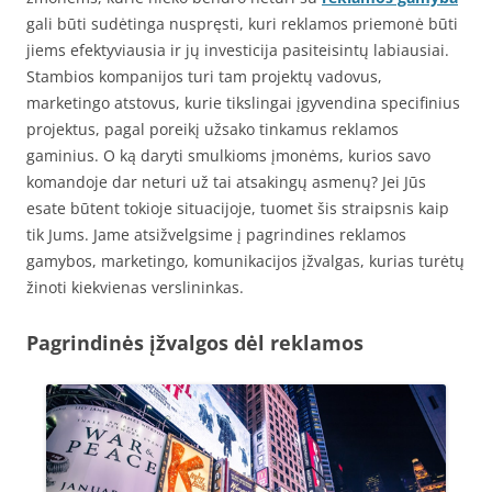
gali būti sudėtinga nuspręsti, kuri reklamos priemonė būti
jiems efektyviausia ir jų investicija pasiteisintų labiausiai.
Stambios kompanijos turi tam projektų vadovus,
marketingo atstovus, kurie tikslingai įgyvendina specifinius
projektus, pagal poreikį užsako tinkamus reklamos
gaminius. O ką daryti smulkioms įmonėms, kurios savo
komandoje dar neturi už tai atsakingų asmenų? Jei Jūs
esate būtent tokioje situacijoje, tuomet šis straipsnis kaip
tik Jums. Jame atsižvelgsime į pagrindines reklamos
gamybos, marketingo, komunikacijos įžvalgas, kurias turėtų
žinoti kiekvienas verslininkas.
Pagrindinės įžvalgos dėl reklamos