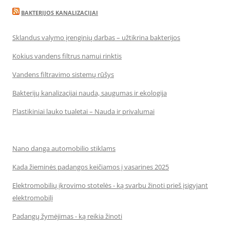
BAKTERIJOS KANALIZACIJAI
Sklandus valymo įrenginių darbas – užtikrina bakterijos
Kokius vandens filtrus namui rinktis
Vandens filtravimo sistemų rūšys
Bakterijų kanalizacijai nauda, saugumas ir ekologija
Plastikiniai lauko tualetai – Nauda ir privalumai
Nano danga automobilio stiklams
Kada žieminės padangos keičiamos į vasarines 2025
Elektromobilių įkrovimo stotelės - ką svarbu žinoti prieš įsigyjant
elektromobilį
Padangų žymėjimas - ką reikia žinoti