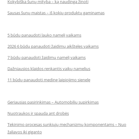
Kokybiška šunų mityba – ką naudinga žinoti
Sausas šunų maistas – iš kokių produktų gaminamas
5 būdų panaudoti lauko namelį vaikams
2026 6 būdų panaudoti žaidimų aikšteles vaikams
7 būdų panaudoti žaidimų namelį vaikams
Dažniausios klaidos renkantis vaikų namelius
11 būdų panaudoti medinę laipiojimo sienelę
Geriausias pasirinkimas – Automobilių supirkimas
Nuotraukos ir spauda ant drobės
Tekinimo procesas sunkiųjų mechanizmų komponentams – Nuo
žaliavos iki giganto