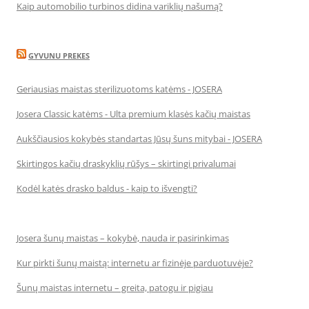
Kaip automobilio turbinos didina variklių našumą?
GYVUNU PREKES
Geriausias maistas sterilizuotoms katėms - JOSERA
Josera Classic katėms - Ulta premium klasės kačių maistas
Aukščiausios kokybės standartas Jūsų šuns mitybai - JOSERA
Skirtingos kačių draskyklių rūšys – skirtingi privalumai
Kodėl katės drasko baldus - kaip to išvengti?
Josera šunų maistas – kokybė, nauda ir pasirinkimas
Kur pirkti šunų maistą: internetu ar fizinėje parduotuvėje?
Šunų maistas internetu – greita, patogu ir pigiau