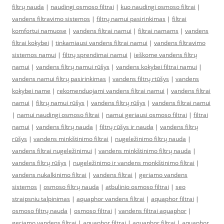
filtrų nauda
|
naudingi osmoso filtrai
|
kuo naudingi osmoso filtrai
|
vandens filtravimo sistemos
|
filtrų namui pasirinkimas
|
filtrai
komfortui namuose
|
vandens filtrai namui
|
filtrai namams
|
vandens
filtrai kokybei
|
tinkamiausi vandens filtrai namui
|
vandens filtravimo
sistemos namui
|
filtrų sprendimai namui
|
ieškome vandens filtrų
namui
|
vandens filtrų namui rūšys
|
vandens kokybei filtrai namui
|
vandens namui filtrų pasirinkimas
|
vandens filtrų rtūšys
|
vandens
kokybei name
|
rekomenduojami vandens filtrai namui
|
vandens filtrai
namui
|
filtrų namui rūšys
|
vandens filtrų rūšys
|
vandens filtrai namui
|
namui naudingi osmoso filtrai
|
namui geriausi osmoso filtrai
|
filtrai
namui
|
vandens filtrų nauda
|
filtrų rūšys ir nauda
|
vandens filtrų
rūšys
|
vandens minkštinimo filtrai
|
nugeležinimo filtrų nauda
|
vandens filtrai nugeležinimui
|
vandens minkštinimo filtrų nauda
|
vandens filtrų rūšys
|
nugeležinimo ir vandens monkštinimo filtrai
|
vandens nukalkinimo filtrai
|
vandens filtrai
|
geriamo vandens
sistemos
|
osmoso filtrų nauda
|
atbulinio osmoso filtrai
|
seo
straipsniu talpinimas
|
aquaphor vandens filtrai
|
aquaphor filtrai
|
osmoso filtrų nauda
|
osmoso filtrai
|
vandens filtrai aquaphor
|
geriamo vandens filtrai
|
aquaphor filtrai
|
aquaphor filtrai
|
aquaphor