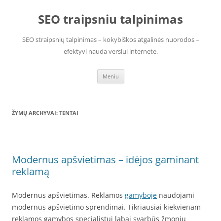
Pereiti
prie
SEO traipsniu talpinimas
turinio
SEO straipsnių talpinimas – kokybiškos atgalinės nuorodos –
efektyvi nauda verslui internete.
Meniu
ŽYMŲ ARCHYVAI:
TENTAI
Modernus apšvietimas – idėjos gaminant
reklamą
Modernus apšvietimas. Reklamos
gamyboje
naudojami
modernūs apšvietimo sprendimai. Tikriausiai kiekvienam
reklamos gamybos specialistui labai svarbūs žmonių