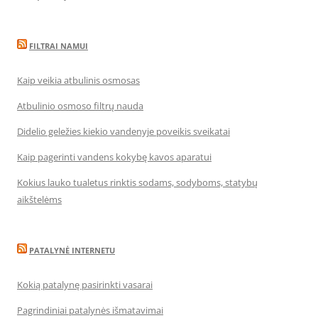
FILTRAI NAMUI
Kaip veikia atbulinis osmosas
Atbulinio osmoso filtrų nauda
Didelio geležies kiekio vandenyje poveikis sveikatai
Kaip pagerinti vandens kokybę kavos aparatui
Kokius lauko tualetus rinktis sodams, sodyboms, statybų
aikštelėms
PATALYNĖ INTERNETU
Kokią patalynę pasirinkti vasarai
Pagrindiniai patalynės išmatavimai