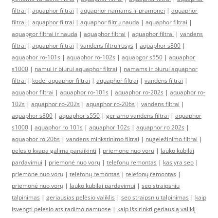
filtrai
|
aquaphor filtrai
|
aquaphor namams ir pramonei
|
aquaphor
filtrai
|
aquaphor filtrai
|
aquaphor filtrų nauda
|
aquaphor filtrai
|
aquapgor filtrai ir nauda
|
aquaphor filtrai
|
aquaphor filtrai
|
vandens
filtrai
|
aquaphor filtrai
|
vandens filtru rusys
|
aquaphor s800
|
aquaphor ro-101s
|
aquaphor ro-102s
|
aquapgor s550
|
aquaphor
s1000
|
namui ir biurui aquaphor filtrai
|
namams ir biurui aquaphor
filtrai
|
kodel aquaphor filtrai
|
aquaphor filtrai
|
vandens filtrai
|
aquaphor filtrai
|
aquaphor ro-101s
|
aquaphor ro-202s
|
aquaphor ro-
102s
|
aquaphor ro-202s
|
aquaphor ro-206s
|
vandens filtrai
|
aquaphor s800
|
aquaphor s550
|
geriamo vandens filtrai
|
aquaphor
s1000
|
aquaphor ro 101s
|
aquaphor 102s
|
aquaphor ro 202s
|
aquaphor ro 206s
|
vandens minkstinimo filtrai
|
nugeležinimo filtrai
|
pelesio kvapa galima panaikinti
|
priemone nuo voru
|
lauko kubilai
pardavimui
|
priemonė nuo vorų
|
telefonų remontas
|
kas yra seo
|
priemone nuo voru
|
telefonų remontas
|
telefonų remontas
|
priemonė nuo vorų
|
lauko kubilai pardavimui
|
seo straipsniu
talpinimas
|
geriausias pelėsio valiklis
|
seo straipsniu talpinimas
|
kaip
isvengti pelesio atsiradimo namuose
|
kaip išsirinkti geriausią valiklį