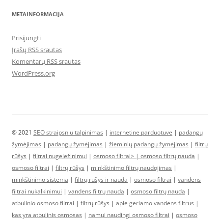
METAINFORMACIJA
Prisijungti
Įrašų RSS srautas
Komentarų RSS srautas
WordPress.org
© 2021
SEO straipsniu talpinimas
|
internetine parduotuve
|
padangų
žymėjimas
|
padangų žymėjimas
|
žieminių padangų žymėjimas
|
filtrų
rūšys
|
filtrai nugeležinimui
|
osmoso filtrai> |
osmoso filtrų nauda
|
osmoso filtrai
|
filtrų rūšys
|
minkštinimo filtrų naudojimas
|
minkštinimo sistema
|
filtrų rūšys ir nauda
|
osmoso filtrai
|
vandens
filtrai nukalkinimui
|
vandens filtrų nauda
|
osmoso filtrų nauda
|
atbulinio osmoso filtrai
|
filtrų rūšys
|
apie geriamo vandens filtrus
|
kas yra atbulinis osmosas
|
namui naudingi osmoso filtrai
|
osmoso