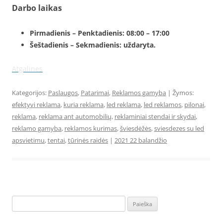
Darbo laikas
Pirmadienis – Penktadienis: 08:00 – 17:00
Šeštadienis – Sekmadienis: uždaryta.
Atgalines
Kategorijos:
Paslaugos
,
Patarimai
,
Reklamos gamyba
| Žymos:
efektyvi reklama
,
kuria reklama
,
led reklama
,
led reklamos
,
pilonai
,
reklama
,
reklama ant automobilių
,
reklaminiai stendai ir skydai
,
reklamo gamyba
,
reklamos kurimas
,
šviesdėžės
,
sviesdezes su led
apsvietimu
,
tentai
,
tūrinės raidės
|
2021 22 balandžio
Ieškoti: