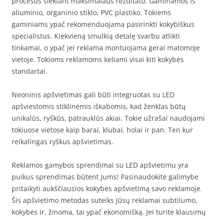
procesus siekiant maksimalaus rezultato. Gaminamos iš
aliuminio, organinio stiklo, PVC plastiko. Tokiems
gaminiams ypač rekomenduojama pasirinkti kokybiškus
specialistus. Kiekvieną smulkią detalę svarbu atlikti
tinkamai, o ypač jei reklama montuojama gerai matomoje
vietoje. Tokioms reklamoms keliami visai kiti kokybės
standartai.
Neoninis apšvietimas gali būti integruotas su LED
apšviestomis stiklinėmis iškabomis, kad ženklas būtų
unikalūs, ryškūs, patrauklūs akiai. Tokie užrašai naudojami
tokiuose vietose kaip barai, klubai, holai ir pan. Ten kur
reikalingas ryškus apšvietimas.
Reklamos gamybos sprendimai su LED apšvietimu yra
puikus sprendimas būtent Jums! Pasinaudokite galimybe
pritaikyti aukščiausios kokybės apšvietimą savo reklamoje.
Šis apšvietimo metodas suteiks Jūsų reklamai subtilumo,
kokybės ir, žinoma, tai ypač ekonomišką. Jei turite klausimų