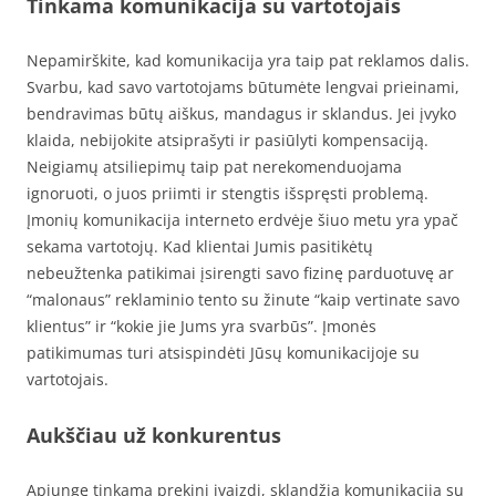
Tinkama komunikacija su vartotojais
Nepamirškite, kad komunikacija yra taip pat reklamos dalis.
Svarbu, kad savo vartotojams būtumėte lengvai prieinami,
bendravimas būtų aiškus, mandagus ir sklandus. Jei įvyko
klaida, nebijokite atsiprašyti ir pasiūlyti kompensaciją.
Neigiamų atsiliepimų taip pat nerekomenduojama
ignoruoti, o juos priimti ir stengtis išspręsti problemą.
Įmonių komunikacija interneto erdvėje šiuo metu yra ypač
sekama vartotojų. Kad klientai Jumis pasitikėtų
nebeužtenka patikimai įsirengti savo fizinę parduotuvę ar
“malonaus” reklaminio tento su žinute “kaip vertinate savo
klientus” ir “kokie jie Jums yra svarbūs”. Įmonės
patikimumas turi atsispindėti Jūsų komunikacijoje su
vartotojais.
Aukščiau už konkurentus
Apjungę tinkamą prekinį įvaizdį, sklandžią komunikaciją su