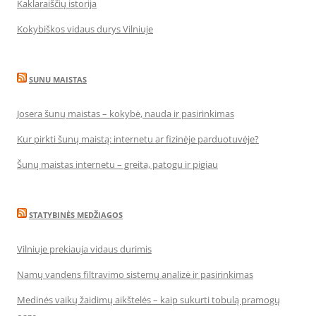
Kaklaraiščių istorija
Kokybiškos vidaus durys Vilniuje
SUNU MAISTAS
Josera šunų maistas – kokybė, nauda ir pasirinkimas
Kur pirkti šunų maistą: internetu ar fizinėje parduotuvėje?
Šunų maistas internetu – greita, patogu ir pigiau
STATYBINĖS MEDŽIAGOS
Vilniuje prekiauja vidaus durimis
Namų vandens filtravimo sistemų analizė ir pasirinkimas
Medinės vaikų žaidimų aikštelės – kaip sukurti tobulą pramogų