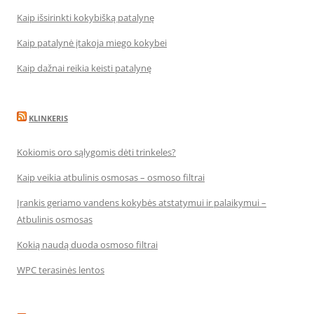
Kaip išsirinkti kokybišką patalynę
Kaip patalynė įtakoja miego kokybei
Kaip dažnai reikia keisti patalynę
KLINKERIS
Kokiomis oro sąlygomis dėti trinkeles?
Kaip veikia atbulinis osmosas – osmoso filtrai
Įrankis geriamo vandens kokybės atstatymui ir palaikymui –
Atbulinis osmosas
Kokią naudą duoda osmoso filtrai
WPC terasinės lentos