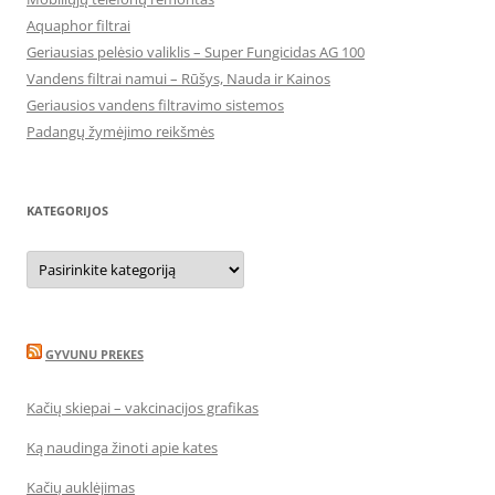
Aquaphor filtrai
Geriausias pelėsio valiklis – Super Fungicidas AG 100
Vandens filtrai namui – Rūšys, Nauda ir Kainos
Geriausios vandens filtravimo sistemos
Padangų žymėjimo reikšmės
KATEGORIJOS
Kategorijos
GYVUNU PREKES
Kačių skiepai – vakcinacijos grafikas
Ką naudinga žinoti apie kates
Kačių auklėjimas