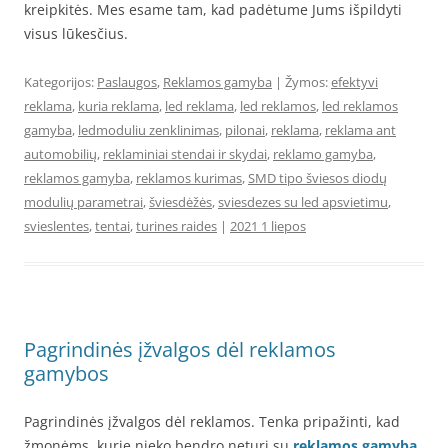
kreipkitės. Mes esame tam, kad padėtume Jums išpildyti
visus lūkesčius.
Kategorijos:
Paslaugos
,
Reklamos gamyba
| Žymos:
efektyvi
reklama
,
kuria reklama
,
led reklama
,
led reklamos
,
led reklamos
gamyba
,
ledmoduliu zenklinimas
,
pilonai
,
reklama
,
reklama ant
automobilių
,
reklaminiai stendai ir skydai
,
reklamo gamyba
,
reklamos gamyba
,
reklamos kurimas
,
SMD tipo šviesos diodų
modulių parametrai
,
šviesdėžės
,
sviesdezes su led apsvietimu
,
svieslentes
,
tentai
,
turines raides
|
2021 1 liepos
Pagrindinės įžvalgos dėl reklamos
gamybos
Pagrindinės įžvalgos dėl reklamos. Tenka pripažinti, kad
žmonėms, kurie nieko bendro neturi su
reklamos gamyba