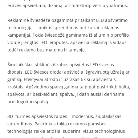
erdvės apšvietimą, dizainą, architektūrą, verslo ypatumus.
Reklaminė šviesdėžė pagaminta pritaikant LED apšvietimo
technologiją – puikus sprendimas bet kuriai reklamos
kampanijai. Tokia šviesdėžė gaminama iš aliuminio profilio,
viduje įrengtos LED lemputės, apšviečia reklamą iš vidaus
todėl reklama bus matoma ir tamsoje.
Šiuolaikiškos stiklinės iškabos apšvietos LED šviesos
diodais. LED šviesos diodai apšviečia išgraviruotą užrašą ar
grafiką. Efektyviai atrodo ir užrašas tik su apšviestais
kraštais. Apšvietimo spalvą galima taip pat pasirinkti: balta,
spalvota, ar besikeičianti spalva, ji dažniausiai derinama
prie logotipo spalvų.
3D tūrinės apšviestos raidės – modernus, šiuolaikiškas
sprendimas. Pasirinkus tokią reklamos gamybos
technologiją reikia atidžiai suderinti visus technologinius