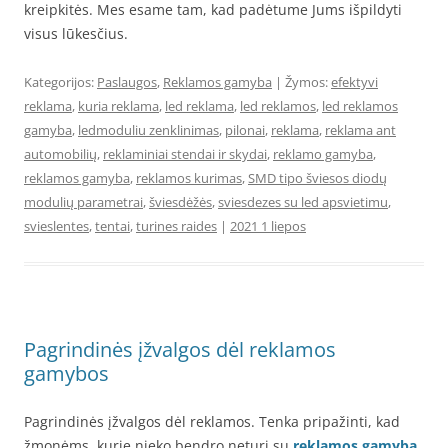
kreipkitės. Mes esame tam, kad padėtume Jums išpildyti
visus lūkesčius.
Kategorijos:
Paslaugos
,
Reklamos gamyba
| Žymos:
efektyvi
reklama
,
kuria reklama
,
led reklama
,
led reklamos
,
led reklamos
gamyba
,
ledmoduliu zenklinimas
,
pilonai
,
reklama
,
reklama ant
automobilių
,
reklaminiai stendai ir skydai
,
reklamo gamyba
,
reklamos gamyba
,
reklamos kurimas
,
SMD tipo šviesos diodų
modulių parametrai
,
šviesdėžės
,
sviesdezes su led apsvietimu
,
svieslentes
,
tentai
,
turines raides
|
2021 1 liepos
Pagrindinės įžvalgos dėl reklamos
gamybos
Pagrindinės įžvalgos dėl reklamos. Tenka pripažinti, kad
žmonėms, kurie nieko bendro neturi su
reklamos gamyba