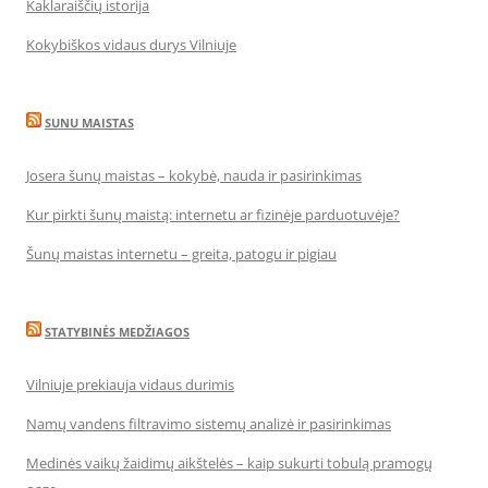
Kaklaraiščių istorija
Kokybiškos vidaus durys Vilniuje
SUNU MAISTAS
Josera šunų maistas – kokybė, nauda ir pasirinkimas
Kur pirkti šunų maistą: internetu ar fizinėje parduotuvėje?
Šunų maistas internetu – greita, patogu ir pigiau
STATYBINĖS MEDŽIAGOS
Vilniuje prekiauja vidaus durimis
Namų vandens filtravimo sistemų analizė ir pasirinkimas
Medinės vaikų žaidimų aikštelės – kaip sukurti tobulą pramogų