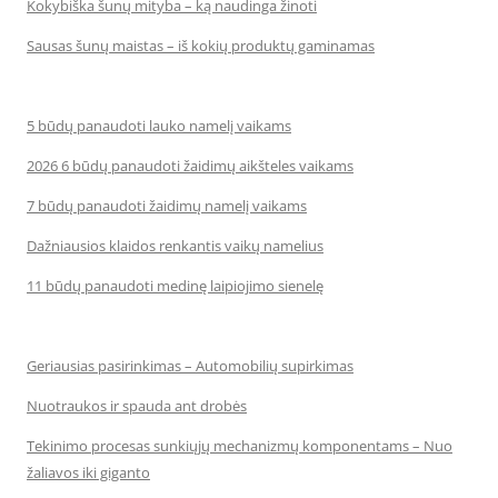
Kokybiška šunų mityba – ką naudinga žinoti
Sausas šunų maistas – iš kokių produktų gaminamas
5 būdų panaudoti lauko namelį vaikams
2026 6 būdų panaudoti žaidimų aikšteles vaikams
7 būdų panaudoti žaidimų namelį vaikams
Dažniausios klaidos renkantis vaikų namelius
11 būdų panaudoti medinę laipiojimo sienelę
Geriausias pasirinkimas – Automobilių supirkimas
Nuotraukos ir spauda ant drobės
Tekinimo procesas sunkiųjų mechanizmų komponentams – Nuo
žaliavos iki giganto