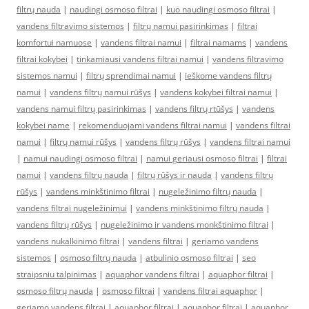
filtrų nauda
|
naudingi osmoso filtrai
|
kuo naudingi osmoso filtrai
|
vandens filtravimo sistemos
|
filtrų namui pasirinkimas
|
filtrai
komfortui namuose
|
vandens filtrai namui
|
filtrai namams
|
vandens
filtrai kokybei
|
tinkamiausi vandens filtrai namui
|
vandens filtravimo
sistemos namui
|
filtrų sprendimai namui
|
ieškome vandens filtrų
namui
|
vandens filtrų namui rūšys
|
vandens kokybei filtrai namui
|
vandens namui filtrų pasirinkimas
|
vandens filtrų rtūšys
|
vandens
kokybei name
|
rekomenduojami vandens filtrai namui
|
vandens filtrai
namui
|
filtrų namui rūšys
|
vandens filtrų rūšys
|
vandens filtrai namui
|
namui naudingi osmoso filtrai
|
namui geriausi osmoso filtrai
|
filtrai
namui
|
vandens filtrų nauda
|
filtrų rūšys ir nauda
|
vandens filtrų
rūšys
|
vandens minkštinimo filtrai
|
nugeležinimo filtrų nauda
|
vandens filtrai nugeležinimui
|
vandens minkštinimo filtrų nauda
|
vandens filtrų rūšys
|
nugeležinimo ir vandens monkštinimo filtrai
|
vandens nukalkinimo filtrai
|
vandens filtrai
|
geriamo vandens
sistemos
|
osmoso filtrų nauda
|
atbulinio osmoso filtrai
|
seo
straipsniu talpinimas
|
aquaphor vandens filtrai
|
aquaphor filtrai
|
osmoso filtrų nauda
|
osmoso filtrai
|
vandens filtrai aquaphor
|
geriamo vandens filtrai
|
aquaphor filtrai
|
aquaphor filtrai
|
aquaphor