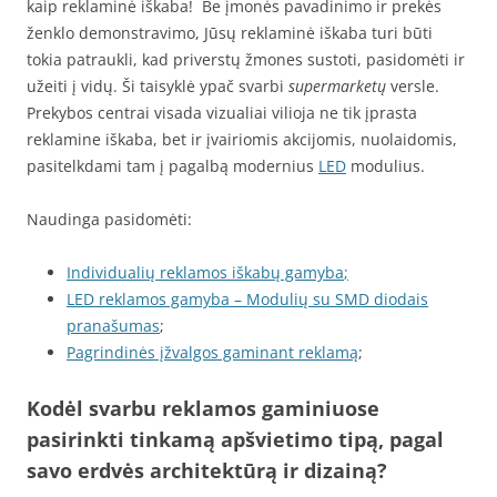
kaip reklaminė iškaba! Be įmonės pavadinimo ir prekės
ženklo demonstravimo, Jūsų reklaminė iškaba turi būti
tokia patraukli, kad priverstų žmones sustoti, pasidomėti ir
užeiti į vidų. Ši taisyklė ypač svarbi
supermarketų
versle.
Prekybos centrai visada vizualiai vilioja ne tik įprasta
reklamine iškaba, bet ir įvairiomis akcijomis, nuolaidomis,
pasitelkdami tam į pagalbą modernius
LED
modulius.
Naudinga pasidomėti:
Individualių reklamos iškabų gamyba
;
LED reklamos gamyba – Modulių su SMD diodais
pranašumas
;
Pagrindinės įžvalgos gaminant reklamą
;
Kodėl svarbu reklamos gaminiuose
pasirinkti tinkamą apšvietimo tipą, pagal
savo erdvės architektūrą ir dizainą?