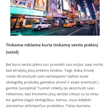
Tinkama reklama kuria tinkamą verslo prekinį
įvaizdį
Bet kurio verslo plėtra turi prasidėti nuo vizijos, kaip norite,
kad atrodytų Jūsų prekinis ženklas. Taigi, kokią žinutę
norite ištransliuoti savo vartotojams? Galbūt esate
ekologiškų produktų gamybos įmonė ir esate orientuoti į
gamtos tausojimą? Tuomet reikėtų tai akcentuoti savo
reklamose, kad žmonėms Jūsų verslas sietųsi su ta vieta,
kur galima įsigyti ekologiškus, tvarius, visus kokybės
standartus atitinkančius produktus. Toliau kuriama