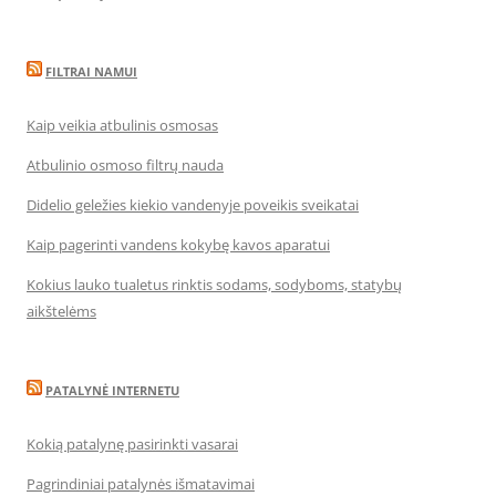
FILTRAI NAMUI
Kaip veikia atbulinis osmosas
Atbulinio osmoso filtrų nauda
Didelio geležies kiekio vandenyje poveikis sveikatai
Kaip pagerinti vandens kokybę kavos aparatui
Kokius lauko tualetus rinktis sodams, sodyboms, statybų
aikštelėms
PATALYNĖ INTERNETU
Kokią patalynę pasirinkti vasarai
Pagrindiniai patalynės išmatavimai