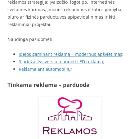
reklamos strategija: įvaizdžio, logotipo, internetinės
svetainės kūrimas, įmonės reklaminės iškabos gamyba,
biuro ar fizinės parduotuvės apipavidalinimas ir kiti
reklaminiai projektai.
Naudinga pasidomėti:
Idėjos gaminant reklamą – modernus apšvietimas
;
6 priežastys verslui naudoti LED reklamą
;
Reklama ant automobilių
;
Tinkama reklama – parduoda