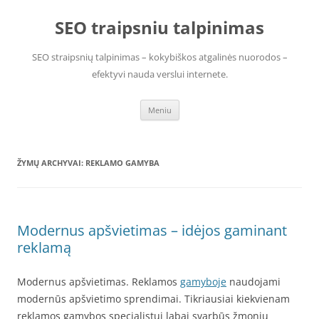
Pereiti
prie
SEO traipsniu talpinimas
turinio
SEO straipsnių talpinimas – kokybiškos atgalinės nuorodos –
efektyvi nauda verslui internete.
Meniu
ŽYMŲ ARCHYVAI:
REKLAMO GAMYBA
Modernus apšvietimas – idėjos gaminant
reklamą
Modernus apšvietimas. Reklamos
gamyboje
naudojami
modernūs apšvietimo sprendimai. Tikriausiai kiekvienam
reklamos gamybos specialistui labai svarbūs žmonių