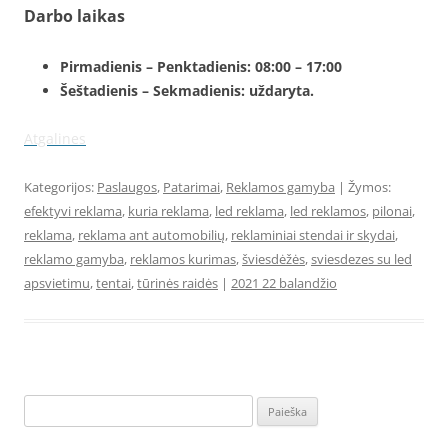
Darbo laikas
Pirmadienis – Penktadienis: 08:00 – 17:00
Šeštadienis – Sekmadienis: uždaryta.
Atgalines
Kategorijos:
Paslaugos
,
Patarimai
,
Reklamos gamyba
| Žymos:
efektyvi reklama
,
kuria reklama
,
led reklama
,
led reklamos
,
pilonai
,
reklama
,
reklama ant automobilių
,
reklaminiai stendai ir skydai
,
reklamo gamyba
,
reklamos kurimas
,
šviesdėžės
,
sviesdezes su led
apsvietimu
,
tentai
,
tūrinės raidės
|
2021 22 balandžio
Ieškoti: