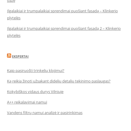
oazę
Ilgalaikiai ir trumpalaikiai sprendimai puošiant fasadą – Klinkerio
plytelės
Ilgalaikiai ir trumpalaikiai sprendimai puošiant fasadą 2 – Klinkerio
plytelės
EKSPERTAI
Kaip pasiruošti trinkelių klojimui?
Ką reikia žinoti užsakant didelių detalių tekinimo paslaugas?
Kokybiškos vidaus durys Vilniuje
A++ reikalavimai namui
Vandens filtrų namui analizė ir pasirinkimas