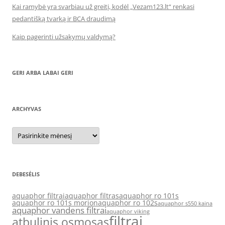
Kai ramybė yra svarbiau už greitį, kodėl „Vezam123.lt“ renkasi
pedantišką tvarką ir BCA draudimą
Kaip pagerinti užsakymų valdymą?
GERI ARBA LABAI GERI
ARCHYVAS
Archyvas
DEBESĖLIS
aquaphor filtrai
aquaphor filtras
aquaphor ro 101s
aquaphor ro 101s morion
aquaphor ro 102s
aquaphor s550 kaina
aquaphor vandens filtrai
aquaphor viking
filtrai
atbulinis osmosas