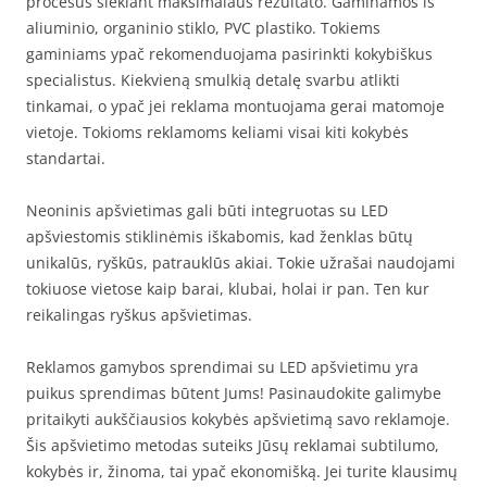
procesus siekiant maksimalaus rezultato. Gaminamos iš
aliuminio, organinio stiklo, PVC plastiko. Tokiems
gaminiams ypač rekomenduojama pasirinkti kokybiškus
specialistus. Kiekvieną smulkią detalę svarbu atlikti
tinkamai, o ypač jei reklama montuojama gerai matomoje
vietoje. Tokioms reklamoms keliami visai kiti kokybės
standartai.
Neoninis apšvietimas gali būti integruotas su LED
apšviestomis stiklinėmis iškabomis, kad ženklas būtų
unikalūs, ryškūs, patrauklūs akiai. Tokie užrašai naudojami
tokiuose vietose kaip barai, klubai, holai ir pan. Ten kur
reikalingas ryškus apšvietimas.
Reklamos gamybos sprendimai su LED apšvietimu yra
puikus sprendimas būtent Jums! Pasinaudokite galimybe
pritaikyti aukščiausios kokybės apšvietimą savo reklamoje.
Šis apšvietimo metodas suteiks Jūsų reklamai subtilumo,
kokybės ir, žinoma, tai ypač ekonomišką. Jei turite klausimų