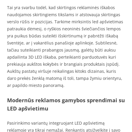
Tai yra svarbu todėl, kad skirtingos reklaminės iškabos
naudojamos skirtingiems tikslams ir atstovauja skirtingas
verslo rūšis ir pozicijas. Tarkime mirksintis led apšvietimas
patraukia dėmesį, o ryškios neoninės šviečiančios lempos
yra puikus būdas suteikti išskirtinumą ir pabrėžti iškabą
šventėje, ar į vakarėlius panašioje aplinkoje. Subtilesnė,
tačiau suteikianti prabangos jausmą, galėtų būti auksu
apdailinta 3D LED iškaba, perteikianti parduotuvės kuri
prekiauja aukštos kokybės ir brangiais produktais įspūdį.
Aukštų pastatų viršuje reikalingas kitoks dizainas, kuris
daro prekės ženklą matomą iš toli, tampa žymiu orientyru,
ar papildo miesto panoramą.
Modernūs reklamos gamybos sprendimai su
LED apšvietimu
Pasirinkimo variantų integruojant LED apšvietimą
reklamoje yra tikrai nemažai. Renkantis atsižvelkite į savo