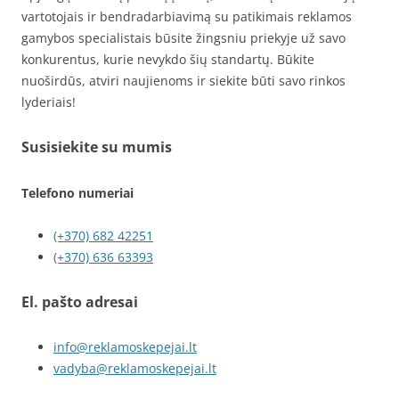
vartotojais ir bendradarbiavimą su patikimais reklamos
gamybos specialistais būsite žingsniu priekyje už savo
konkurentus, kurie nevykdo šių standartų. Būkite
nuoširdūs, atviri naujienoms ir siekite būti savo rinkos
lyderiais!
Susisiekite su mumis
Telefono numeriai
(+370) 682 42251
(+370) 636 63393
El. pašto adresai
info@reklamoskepejai.lt
vadyba@reklamoskepejai.lt