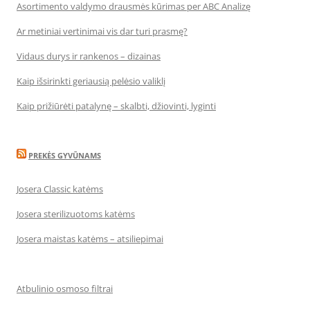
Asortimento valdymo drausmės kūrimas per ABC Analizę
Ar metiniai vertinimai vis dar turi prasmę?
Vidaus durys ir rankenos – dizainas
Kaip išsirinkti geriausią pelėsio valiklį
Kaip prižiūrėti patalynę – skalbti, džiovinti, lyginti
PREKĖS GYVŪNAMS
Josera Classic katėms
Josera sterilizuotoms katėms
Josera maistas katėms – atsiliepimai
Atbulinio osmoso filtrai