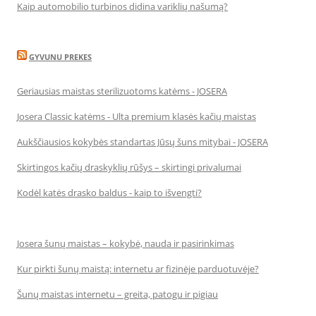
Kaip automobilio turbinos didina variklių našumą?
GYVUNU PREKES
Geriausias maistas sterilizuotoms katėms - JOSERA
Josera Classic katėms - Ulta premium klasės kačių maistas
Aukščiausios kokybės standartas Jūsų šuns mitybai - JOSERA
Skirtingos kačių draskyklių rūšys – skirtingi privalumai
Kodėl katės drasko baldus - kaip to išvengti?
Josera šunų maistas – kokybė, nauda ir pasirinkimas
Kur pirkti šunų maistą: internetu ar fizinėje parduotuvėje?
Šunų maistas internetu – greita, patogu ir pigiau