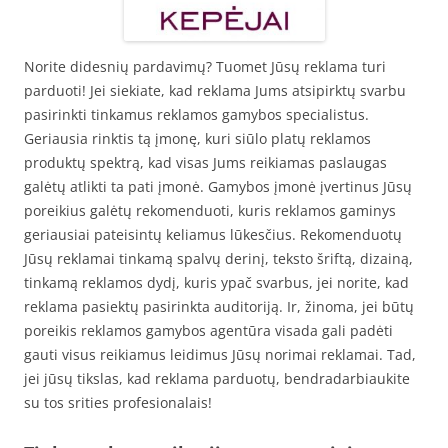
Norite didesnių pardavimų? Tuomet Jūsų reklama turi
parduoti! Jei siekiate, kad reklama Jums atsipirktų svarbu
pasirinkti tinkamus reklamos gamybos specialistus.
Geriausia rinktis tą įmonę, kuri siūlo platų reklamos
produktų spektrą, kad visas Jums reikiamas paslaugas
galėtų atlikti ta pati įmonė. Gamybos įmonė įvertinus Jūsų
poreikius galėtų rekomenduoti, kuris reklamos gaminys
geriausiai pateisintų keliamus lūkesčius. Rekomenduotų
Jūsų reklamai tinkamą spalvų derinį, teksto šriftą, dizainą,
tinkamą reklamos dydį, kuris ypač svarbus, jei norite, kad
reklama pasiektų pasirinkta auditoriją. Ir, žinoma, jei būtų
poreikis reklamos gamybos agentūra visada gali padėti
gauti visus reikiamus leidimus Jūsų norimai reklamai. Tad,
jei jūsų tikslas, kad reklama parduotų, bendradarbiaukite
su tos srities profesionalais!