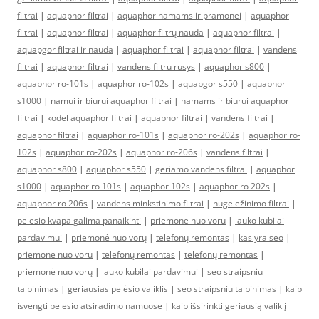
filtrai
|
aquaphor filtrai
|
aquaphor namams ir pramonei
|
aquaphor
filtrai
|
aquaphor filtrai
|
aquaphor filtrų nauda
|
aquaphor filtrai
|
aquapgor filtrai ir nauda
|
aquaphor filtrai
|
aquaphor filtrai
|
vandens
filtrai
|
aquaphor filtrai
|
vandens filtru rusys
|
aquaphor s800
|
aquaphor ro-101s
|
aquaphor ro-102s
|
aquapgor s550
|
aquaphor
s1000
|
namui ir biurui aquaphor filtrai
|
namams ir biurui aquaphor
filtrai
|
kodel aquaphor filtrai
|
aquaphor filtrai
|
vandens filtrai
|
aquaphor filtrai
|
aquaphor ro-101s
|
aquaphor ro-202s
|
aquaphor ro-
102s
|
aquaphor ro-202s
|
aquaphor ro-206s
|
vandens filtrai
|
aquaphor s800
|
aquaphor s550
|
geriamo vandens filtrai
|
aquaphor
s1000
|
aquaphor ro 101s
|
aquaphor 102s
|
aquaphor ro 202s
|
aquaphor ro 206s
|
vandens minkstinimo filtrai
|
nugeležinimo filtrai
|
pelesio kvapa galima panaikinti
|
priemone nuo voru
|
lauko kubilai
pardavimui
|
priemonė nuo vorų
|
telefonų remontas
|
kas yra seo
|
priemone nuo voru
|
telefonų remontas
|
telefonų remontas
|
priemonė nuo vorų
|
lauko kubilai pardavimui
|
seo straipsniu
talpinimas
|
geriausias pelėsio valiklis
|
seo straipsniu talpinimas
|
kaip
isvengti pelesio atsiradimo namuose
|
kaip išsirinkti geriausią valiklį