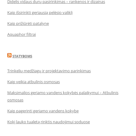
Didelis vidaus durų pasirinkimas – rankenos ir dizainas
Kaip išsirinkti geriausią pelėsio valiklį
Kaip prižiūrėti patalynę
Aquaphor filtrai
STATYBOMS
Trinkelių medžiagų ir projektavimo parinkimas
Kaip veikia atbulinis osmosas
Maksimalios geriamo vandens kokybės palaikymui – Atbulinis
osmosas
Kaip pagerinti geriamo vandens kokybę
Kokį lauko tualetą rinktis naudojimui soduose