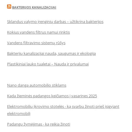
BAKTERIJOS KANALIZACIJAI
Sklandus valymo įrenginių darbas – užtikrina bakterijos
Kokius vandens filtrus namui rinktis
Vandens filtravimo sistemų rūšys
Bakterijų kanalizacijai nauda, saugumas ir ekologija
Plastikiniai lauko tualetai – Nauda ir privalumai
Nano danga automobilio stiklams
Kada žieminės padangos keičiamos į vasarines 2025
Elektromobilių įkrovimo stotelės - ką svarbu žinoti prieš įsigyjant
elektromobilį
Padangų žymėjimas - ką reikia žinoti