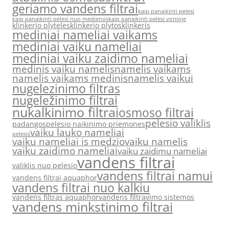
geriamo vandens filtrai
kaip panaikinti pelesi
kaip panaikinti pelesi nuo medienos
kaip panaikinti pelesi vonioje
klinkerio plyteles
klinkerio plytos
klinkeris
mediniai nameliai vaikams
mediniai vaiku nameliai
mediniai vaiku zaidimo nameliai
medinis vaiku namelis
namelis vaikams
namelis vaikams medinis
namelis vaikui
nugelezinimo filtras
nugeležinimo filtrai
nukalkinimo filtrai
osmoso filtrai
pelesio valiklis
padangos
pelesio naikinimo priemones
vaiku lauko nameliai
pelesis
vaiku nameliai is medzio
vaiku namelis
vaiku zaidimo nameliai
vaiku zaidimu nameliai
vandens filtrai
valiklis nuo pelesio
vandens filtrai namui
vandens filtrai aquaphor
vandens filtrai nuo kalkiu
vandens filtras aquaphor
vandens filtravimo sistemos
vandens minkstinimo filtrai