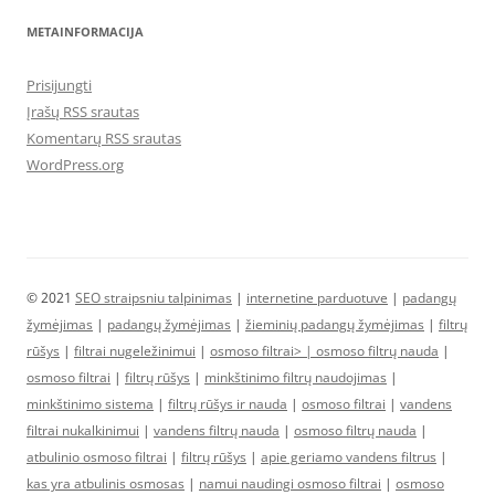
METAINFORMACIJA
Prisijungti
Įrašų RSS srautas
Komentarų RSS srautas
WordPress.org
© 2021
SEO straipsniu talpinimas
|
internetine parduotuve
|
padangų
žymėjimas
|
padangų žymėjimas
|
žieminių padangų žymėjimas
|
filtrų
rūšys
|
filtrai nugeležinimui
|
osmoso filtrai> |
osmoso filtrų nauda
|
osmoso filtrai
|
filtrų rūšys
|
minkštinimo filtrų naudojimas
|
minkštinimo sistema
|
filtrų rūšys ir nauda
|
osmoso filtrai
|
vandens
filtrai nukalkinimui
|
vandens filtrų nauda
|
osmoso filtrų nauda
|
atbulinio osmoso filtrai
|
filtrų rūšys
|
apie geriamo vandens filtrus
|
kas yra atbulinis osmosas
|
namui naudingi osmoso filtrai
|
osmoso