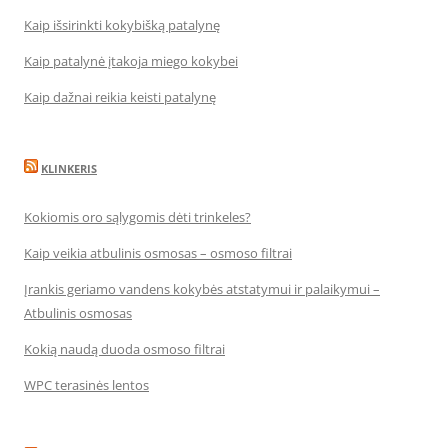
Kaip išsirinkti kokybišką patalynę
Kaip patalynė įtakoja miego kokybei
Kaip dažnai reikia keisti patalynę
KLINKERIS
Kokiomis oro sąlygomis dėti trinkeles?
Kaip veikia atbulinis osmosas – osmoso filtrai
Įrankis geriamo vandens kokybės atstatymui ir palaikymui –
Atbulinis osmosas
Kokią naudą duoda osmoso filtrai
WPC terasinės lentos