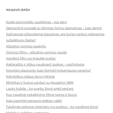
NAUJAUSI ĮRAŠAI
Kodėl automobilių supirkimas – kas gero
Deimantinė juostelė su skirtingų formų deimantais – kaip derinti
Dažniausiai užduodamas klausimas: ant kurios rankos nešiojamas
sužadėtuvių žiedas?
Atbulinio osmoso paskirtis
Osmoso filtrų – atbulinio osmoso nauda
Vandens filtrų po kriaukle svarba
Kaklaraištis ir stilius naudojant spalvas – psichologija
Kirpyklos plautuvės: kaip išsirinkti tinkamiausią variantą?
Kokybiškos vidaus durys Vilniuje
Minkštas ir švarus vanduo su Aquaphor S800
Lauko kubilai – ką svarbu žinoti prieš perkant
Kuo naudingi nukalkinimo filtrai namui ir biurui
Kaip pasirinkti geriausią pelėsio valiklį
Patalynės pirkimas internetu yra svarbus – ką naudinga žinoti
Mobiliųjų telefonų remontas