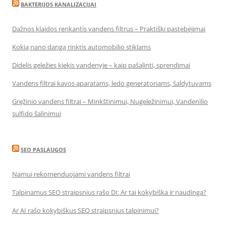
BAKTERIJOS KANALIZACIJAI
Dažnos klaidos renkantis vandens filtrus – Praktiški pastebėjimai
Kokią nano dangą rinktis automobilio stiklams
Didelis geležies kiekis vandenyje – kaip pašalinti, sprendimai
Vandens filtrai kavos aparatams, ledo generatoriams, šaldytuvams
Gręžinio vandens filtrai – Minkštinimui, Nugeležinimui, Vandenilio
sulfido šalinimui
SEO PASLAUGOS
Namui rekomenduojami vandens filtrai
Talpinamus SEO straipsnius rašo DI: Ar tai kokybiška ir naudinga?
Ar AI rašo kokybiškus SEO straipsnius talpinimui?