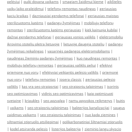
pelėsiui
|
puiki dovana vaikams
|
smagiam žaidimui kieme
|
aikštelės
vaikų laiko praleidimui
|
telefonų remontas naudingas
|
geriausias
kaciu kraikas
|
dazniausiai gendantys telefonai
|
geriausias maistas
sterilizuotoms katėms
|
padangų žymėjimas
|
mobiliųjų telefonų
remontas
|
sterilizuotoms katėms geriausias
|
kiek kainuoja kubilai
|
dažnai gendantys telefonai
|
geriausias vonios valiklis
|
elektromobiliu
ikrovimo stoteliu pletra lietuvoje
|
lietuvoje daugeja stoteliu
|
padangų
žymėjimas reikalingas
|
vasarinės padangos elektromobiliams
|
naudingas žieminių padangų žymėjimas
|
kuo naudingas remontas
|
mobiliųjų telefonų remontas
|
geriausias valiklis peliui
|
efektyvi
priemone nuo voru
|
efektyviai veikiantis pelėsio valiklis
|
priemonė
nuo vorų
|
telefonų remontas
|
josera classic
|
geriausias pelesio
valiklis
|
kas yra seo straipsniai
|
seo straipsniu talpinimas
|
isorinis
seo optimizavimas
|
vidinis seo optimizavimas
|
kaip optimizuoti
svetaine
|
kriaukles
|
seo apzvalga
|
namu apyvokos reikmenys
|
buitis
|
vaikams
|
seo straipsniu talpinimas
|
bakterijos kanalizacijai
|
saugus
zaidimas vaikams
|
seo straipsniu talpinimas
|
nuo kada ziemines
|
siltnamiai stipruolis atsiliepimai
|
polikarbonatiniai šiltnamiai stipruolis
|
kodel atsiranda pelesis
|
listerijos bakterija
|
zieminio langu skyscio