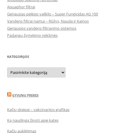
Aquaphor filtrai
Geriausias pelėsio valiklis – Super Fungicidas AG 100
Vandens filtrai namui – Rūšys, Nauda ir Kainos
Geriausios vandens filtravimo sistemos
Padangų žymėjimo reikšmės
KATEGORIJOS
Kategorijos
GYVUNU PREKES
Kačių skiepai – vakcinacijos grafikas
Ką naudinga žinoti apie kates
Kačių auklėjimas