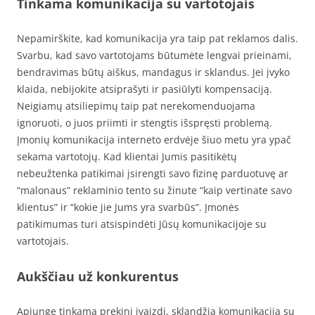
Tinkama komunikacija su vartotojais
Nepamirškite, kad komunikacija yra taip pat reklamos dalis.
Svarbu, kad savo vartotojams būtumėte lengvai prieinami,
bendravimas būtų aiškus, mandagus ir sklandus. Jei įvyko
klaida, nebijokite atsiprašyti ir pasiūlyti kompensaciją.
Neigiamų atsiliepimų taip pat nerekomenduojama
ignoruoti, o juos priimti ir stengtis išspręsti problemą.
Įmonių komunikacija interneto erdvėje šiuo metu yra ypač
sekama vartotojų. Kad klientai Jumis pasitikėtų
nebeužtenka patikimai įsirengti savo fizinę parduotuvę ar
“malonaus” reklaminio tento su žinute “kaip vertinate savo
klientus” ir “kokie jie Jums yra svarbūs”. Įmonės
patikimumas turi atsispindėti Jūsų komunikacijoje su
vartotojais.
Aukščiau už konkurentus
Apjungę tinkamą prekinį įvaizdį, sklandžią komunikaciją su