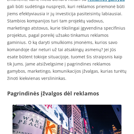
gali būti sudėtinga nuspręsti, kuri reklamos priemonė būti
jiems efektyviausia ir jų investicija pasiteisintų labiausiai.
Stambios kompanijos turi tam projektų vadovus,
marketingo atstovus, kurie tikslingai įgyvendina specifinius
projektus, pagal poreikį užsako tinkamus reklamos
gaminius. O ką daryti smulkioms įmonėms, kurios savo
komandoje dar neturi už tai atsakingų asmenų? Jei Jūs
esate būtent tokioje situacijoje, tuomet šis straipsnis kaip
tik Jums. Jame atsižvelgsime į pagrindines reklamos
gamybos, marketingo, komunikacijos įžvalgas, kurias turėtų
žinoti kiekvienas verslininkas.
Pagrindinės įžvalgos dėl reklamos