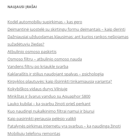
NAUJAUSI ĮRAŠAI
Kodėl automobilių supirkimas – kas gero
Deimantinė juostelė su skirtingų formų deimantais – kaip derinti
Dažniausiai užduodamas klausimas: ant kurios rankos nešiojamas
sužadėtuvių žiedas?
Atbulinio osmoso paskirtis
Osmoso filtrų – atbulinio osmoso nauda
Vandens filtrų po kriaukle svarba
Kaklaraištis ir stilius naudojant spalvas – psichologija
Kirpyklos plautuvės: kaip išsirinkti tinkamiausią variantą?
Kokybiškos vidaus durys Vilniuje
Minkštas ir švarus vanduo su Aquaphor S800
Lauko kubilai – ką svarbu žinoti prieš perkant
Kuo naudingi nukalkinimo filtrai namui ir biurui
Kaip pasirinkti geriausią pelėsio valiklį
Patalynės pirkimas internetu yra svarbus – ką naudinga žinoti
Mobiliųjų telefonų remontas