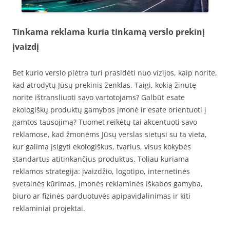
Tinkama reklama kuria tinkamą verslo prekinį
įvaizdį
Bet kurio verslo plėtra turi prasidėti nuo vizijos, kaip norite,
kad atrodytų Jūsų prekinis ženklas. Taigi, kokią žinutę
norite ištransliuoti savo vartotojams? Galbūt esate
ekologiškų produktų gamybos įmonė ir esate orientuoti į
gamtos tausojimą? Tuomet reikėtų tai akcentuoti savo
reklamose, kad žmonėms Jūsų verslas sietųsi su ta vieta,
kur galima įsigyti ekologiškus, tvarius, visus kokybės
standartus atitinkančius produktus. Toliau kuriama
reklamos strategija: įvaizdžio, logotipo, internetinės
svetainės kūrimas, įmonės reklaminės iškabos gamyba,
biuro ar fizinės parduotuvės apipavidalinimas ir kiti
reklaminiai projektai.