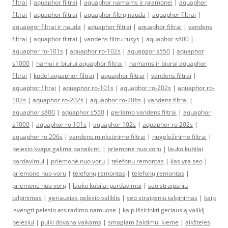
filtrai
|
aquaphor filtrai
|
aquaphor namams ir pramonei
|
aquaphor
filtrai
|
aquaphor filtrai
|
aquaphor filtrų nauda
|
aquaphor filtrai
|
aquapgor filtrai ir nauda
|
aquaphor filtrai
|
aquaphor filtrai
|
vandens
filtrai
|
aquaphor filtrai
|
vandens filtru rusys
|
aquaphor s800
|
aquaphor ro-101s
|
aquaphor ro-102s
|
aquapgor s550
|
aquaphor
s1000
|
namui ir biurui aquaphor filtrai
|
namams ir biurui aquaphor
filtrai
|
kodel aquaphor filtrai
|
aquaphor filtrai
|
vandens filtrai
|
aquaphor filtrai
|
aquaphor ro-101s
|
aquaphor ro-202s
|
aquaphor ro-
102s
|
aquaphor ro-202s
|
aquaphor ro-206s
|
vandens filtrai
|
aquaphor s800
|
aquaphor s550
|
geriamo vandens filtrai
|
aquaphor
s1000
|
aquaphor ro 101s
|
aquaphor 102s
|
aquaphor ro 202s
|
aquaphor ro 206s
|
vandens minkstinimo filtrai
|
nugeležinimo filtrai
|
pelesio kvapa galima panaikinti
|
priemone nuo voru
|
lauko kubilai
pardavimui
|
priemonė nuo vorų
|
telefonų remontas
|
kas yra seo
|
priemone nuo voru
|
telefonų remontas
|
telefonų remontas
|
priemonė nuo vorų
|
lauko kubilai pardavimui
|
seo straipsniu
talpinimas
|
geriausias pelėsio valiklis
|
seo straipsniu talpinimas
|
kaip
isvengti pelesio atsiradimo namuose
|
kaip išsirinkti geriausią valiklį
pelėsiui
|
puiki dovana vaikams
|
smagiam žaidimui kieme
|
aikštelės