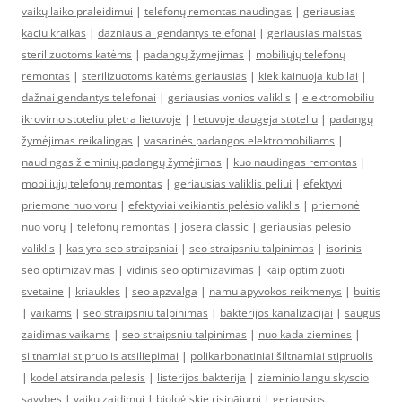
vaikų laiko praleidimui
|
telefonų remontas naudingas
|
geriausias
kaciu kraikas
|
dazniausiai gendantys telefonai
|
geriausias maistas
sterilizuotoms katėms
|
padangų žymėjimas
|
mobiliųjų telefonų
remontas
|
sterilizuotoms katėms geriausias
|
kiek kainuoja kubilai
|
dažnai gendantys telefonai
|
geriausias vonios valiklis
|
elektromobiliu
ikrovimo stoteliu pletra lietuvoje
|
lietuvoje daugeja stoteliu
|
padangų
žymėjimas reikalingas
|
vasarinės padangos elektromobiliams
|
naudingas žieminių padangų žymėjimas
|
kuo naudingas remontas
|
mobiliųjų telefonų remontas
|
geriausias valiklis peliui
|
efektyvi
priemone nuo voru
|
efektyviai veikiantis pelėsio valiklis
|
priemonė
nuo vorų
|
telefonų remontas
|
josera classic
|
geriausias pelesio
valiklis
|
kas yra seo straipsniai
|
seo straipsniu talpinimas
|
isorinis
seo optimizavimas
|
vidinis seo optimizavimas
|
kaip optimizuoti
svetaine
|
kriaukles
|
seo apzvalga
|
namu apyvokos reikmenys
|
buitis
|
vaikams
|
seo straipsniu talpinimas
|
bakterijos kanalizacijai
|
saugus
zaidimas vaikams
|
seo straipsniu talpinimas
|
nuo kada ziemines
|
siltnamiai stipruolis atsiliepimai
|
polikarbonatiniai šiltnamiai stipruolis
|
kodel atsiranda pelesis
|
listerijos bakterija
|
zieminio langu skyscio
savybes
|
vaiku zaidimui
|
bioloģiskie risinājumi
|
geriausios