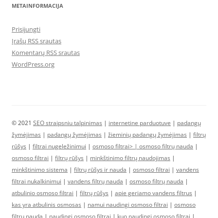
METAINFORMACIJA
Prisijungti
Įrašų RSS srautas
Komentarų RSS srautas
WordPress.org
© 2021
SEO straipsniu talpinimas
|
internetine parduotuve
|
padangų
žymėjimas
|
padangų žymėjimas
|
žieminių padangų žymėjimas
|
filtrų
rūšys
|
filtrai nugeležinimui
|
osmoso filtrai> |
osmoso filtrų nauda
|
osmoso filtrai
|
filtrų rūšys
|
minkštinimo filtrų naudojimas
|
minkštinimo sistema
|
filtrų rūšys ir nauda
|
osmoso filtrai
|
vandens
filtrai nukalkinimui
|
vandens filtrų nauda
|
osmoso filtrų nauda
|
atbulinio osmoso filtrai
|
filtrų rūšys
|
apie geriamo vandens filtrus
|
kas yra atbulinis osmosas
|
namui naudingi osmoso filtrai
|
osmoso
filtrų nauda
|
naudingi osmoso filtrai
|
kuo naudingi osmoso filtrai
|