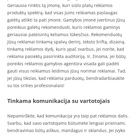
Geriausia rinktis tą įmonę, kuri siūlo platų reklamos
produktų spektrą, kad visas Jums reikiamas paslaugas
galėtų atlikti ta pati įmonė. Gamybos įmonė įvertinus Jūsų
poreikius galėtų rekomenduoti, kuris reklamos gaminys
geriausiai pateisintų keliamus lūkesčius. Rekomenduotų
Jūsų reklamai tinkamą spalvų derinį, teksto šriftą, dizainą,
tinkamą reklamos dydį, kuris ypač svarbus, jei norite, kad
reklama pasiektų pasirinkta auditoriją. Ir, žinoma, jei būtų
poreikis reklamos gamybos agentūra visada gali padėti
gauti visus reikiamus leidimus Jūsų norimai reklamai. Tad,
jei jūsų tikslas, kad reklama parduotų, bendradarbiaukite
su tos srities profesionalais!
Tinkama komunikacija su vartotojais
Nepamirškite, kad komunikacija yra taip pat reklamos dalis.
Svarbu, kad savo vartotojams būtumėte lengvai prieinami,
bendravimas būtų aiškus, mandagus ir sklandus. Jei įvyko