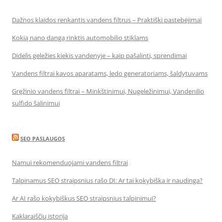
Dažnos klaidos renkantis vandens filtrus – Praktiški pastebėjimai
Kokią nano dangą rinktis automobilio stiklams
Didelis geležies kiekis vandenyje – kaip pašalinti, sprendimai
Vandens filtrai kavos aparatams, ledo generatoriams, šaldytuvams
Gręžinio vandens filtrai – Minkštinimui, Nugeležinimui, Vandenilio
sulfido šalinimui
SEO PASLAUGOS
Namui rekomenduojami vandens filtrai
Talpinamus SEO straipsnius rašo DI: Ar tai kokybiška ir naudinga?
Ar AI rašo kokybiškus SEO straipsnius talpinimui?
Kaklaraiščių istorija