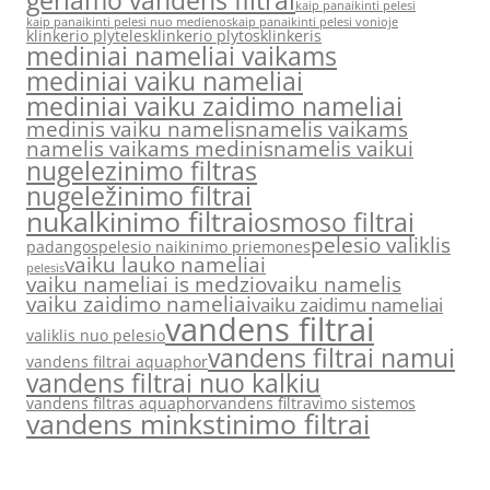
geriamo vandens filtrai
kaip panaikinti pelesi
kaip panaikinti pelesi nuo medienos
kaip panaikinti pelesi vonioje
klinkerio plyteles
klinkerio plytos
klinkeris
mediniai nameliai vaikams
mediniai vaiku nameliai
mediniai vaiku zaidimo nameliai
medinis vaiku namelis
namelis vaikams
namelis vaikams medinis
namelis vaikui
nugelezinimo filtras
nugeležinimo filtrai
nukalkinimo filtrai
osmoso filtrai
pelesio valiklis
padangos
pelesio naikinimo priemones
vaiku lauko nameliai
pelesis
vaiku nameliai is medzio
vaiku namelis
vaiku zaidimo nameliai
vaiku zaidimu nameliai
vandens filtrai
valiklis nuo pelesio
vandens filtrai namui
vandens filtrai aquaphor
vandens filtrai nuo kalkiu
vandens filtras aquaphor
vandens filtravimo sistemos
vandens minkstinimo filtrai