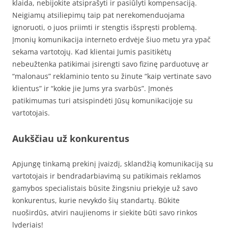
klaida, nebijokite atsiprašyti ir pasiūlyti kompensaciją.
Neigiamų atsiliepimų taip pat nerekomenduojama
ignoruoti, o juos priimti ir stengtis išspręsti problemą.
Įmonių komunikacija interneto erdvėje šiuo metu yra ypač
sekama vartotojų. Kad klientai Jumis pasitikėtų
nebeužtenka patikimai įsirengti savo fizinę parduotuvę ar
“malonaus” reklaminio tento su žinute “kaip vertinate savo
klientus” ir “kokie jie Jums yra svarbūs”. Įmonės
patikimumas turi atsispindėti Jūsų komunikacijoje su
vartotojais.
Aukščiau už konkurentus
Apjungę tinkamą prekinį įvaizdį, sklandžią komunikaciją su
vartotojais ir bendradarbiavimą su patikimais reklamos
gamybos specialistais būsite žingsniu priekyje už savo
konkurentus, kurie nevykdo šių standartų. Būkite
nuoširdūs, atviri naujienoms ir siekite būti savo rinkos
lyderiais!