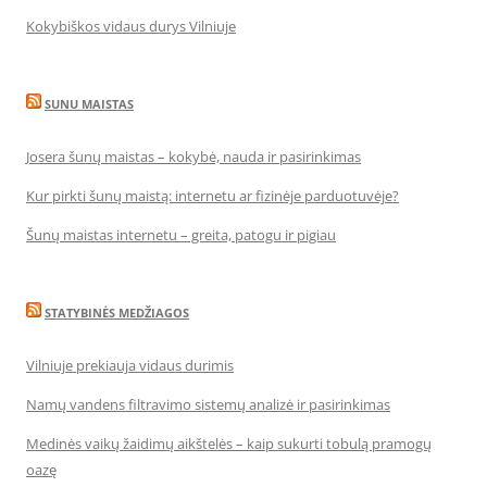
Kokybiškos vidaus durys Vilniuje
SUNU MAISTAS
Josera šunų maistas – kokybė, nauda ir pasirinkimas
Kur pirkti šunų maistą: internetu ar fizinėje parduotuvėje?
Šunų maistas internetu – greita, patogu ir pigiau
STATYBINĖS MEDŽIAGOS
Vilniuje prekiauja vidaus durimis
Namų vandens filtravimo sistemų analizė ir pasirinkimas
Medinės vaikų žaidimų aikštelės – kaip sukurti tobulą pramogų
oazę