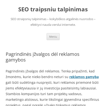
Pereiti
prie
SEO traipsniu talpinimas
turinio
SEO straipsnių talpinimas – kokybiškos atgalinės nuorodos –
efektyvi nauda verslui internete.
Meniu
Pagrindinės įžvalgos dėl reklamos
gamybos
Pagrindinės įžvalgos dėl reklamos. Tenka pripažinti, kad
žmonėms, kurie nieko bendro neturi su
reklamos gamyba
gali būti sudėtinga nuspręsti, kuri reklamos priemonė būti
jiems efektyviausia ir jų investicija pasiteisintų labiausiai.
Stambios kompanijos turi tam projektų vadovus,
marketingo atstovus, kurie tikslingai įgyvendina specifinius
projektus, pagal poreikį užsako tinkamus reklamos