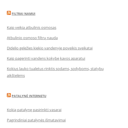
FILTRAI NAMUI
Kaip veikia atbulinis osmosas
Atbulinio osmoso filtrų nauda
Didelio geležies kiekio vandenyje poveikis sveikatai
Kaip pagerinti vandens kokybę kavos aparatui
Kokius lauko tualetus rinktis sodams, sodyboms, statybų
aikštelėms
PATALYNĖ INTERNETU
Kokią patalynę pasirinkti vasarai
Pagrindiniai patalynės išmatavimai