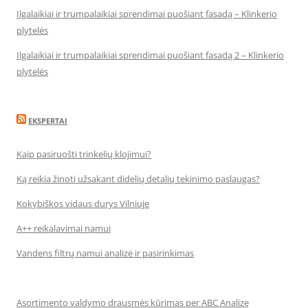
Ilgalaikiai ir trumpalaikiai sprendimai puošiant fasadą – Klinkerio
plytelės
Ilgalaikiai ir trumpalaikiai sprendimai puošiant fasadą 2 – Klinkerio
plytelės
EKSPERTAI
Kaip pasiruošti trinkelių klojimui?
Ką reikia žinoti užsakant didelių detalių tekinimo paslaugas?
Kokybiškos vidaus durys Vilniuje
A++ reikalavimai namui
Vandens filtrų namui analizė ir pasirinkimas
Asortimento valdymo drausmės kūrimas per ABC Analizę