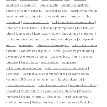
kanalizacijos bakterijos
|
adblue skystis
|
buhalterine apskaita
|
parama privaciam darzeliui
|
darzeliai gelbeja
|
pasirinkimas vilniuje
|
ieskome geriausio darzelio
|
privatus darzelis
|
itempiamu lubu
privalumai
|
lubu kaina netrukdo
|
kiek kainuoja itempiamos lubos
|
itempiamos lubos kaina
|
kiek kainuoja itempiamos
|
kiek kainuoja
lubos
|
lubu kainos
|
lubu rusys vilniuje
|
lubos vilniuje
|
siltnamiai
|
turbinu remontas kaune
|
turbinu remontas klaipeda
|
straipsniai
katems
|
sveika kate
|
tofu su bambuko anglimi
|
tofu zalios arbatos
ekstraktu
|
tofu kraikas originalus
|
prekiu gyvunams grazinimas
|
elektromobiliu krovimo stoteles
|
paskolos bustui
|
mini paskolos
internetu
|
kaciu mityba
|
sunu maistas
|
zoo prekes
|
polikarbonatiniai šiltnamiai
|
geriausias sausas sunu maistas
|
Bankrotas
|
Mediniai vaiku zaidimu nameliai
|
Griovimo darbai
Klaipeda
|
SEO straipsniu talpinimas
|
Statybos ekspertai
|
Spausdintuvu kasetes
|
Statybinės medžiagos
|
Automobiliu prekes
|
Kriaukles
|
Vandens filtrai
|
Gyvunu prekes internetu
|
Paskolos
internetu
|
Kreditai internetu
|
Straipsniai
|
Kreditas internetu
|
Kreditai internetu
|
Greitas kreditas
|
Greitoji paskola
|
Paskolos,