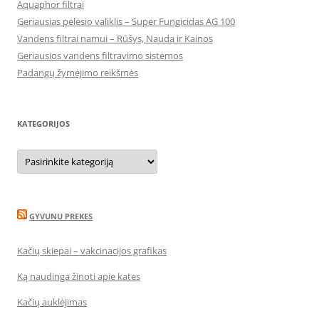
Aquaphor filtrai
Geriausias pelėsio valiklis – Super Fungicidas AG 100
Vandens filtrai namui – Rūšys, Nauda ir Kainos
Geriausios vandens filtravimo sistemos
Padangų žymėjimo reikšmės
KATEGORIJOS
Kategorijos
GYVUNU PREKES
Kačių skiepai – vakcinacijos grafikas
Ką naudinga žinoti apie kates
Kačių auklėjimas