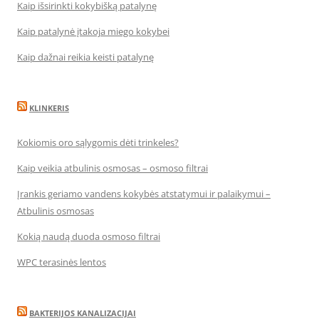
Kaip išsirinkti kokybišką patalynę
Kaip patalynė įtakoja miego kokybei
Kaip dažnai reikia keisti patalynę
KLINKERIS
Kokiomis oro sąlygomis dėti trinkeles?
Kaip veikia atbulinis osmosas – osmoso filtrai
Įrankis geriamo vandens kokybės atstatymui ir palaikymui –
Atbulinis osmosas
Kokią naudą duoda osmoso filtrai
WPC terasinės lentos
BAKTERIJOS KANALIZACIJAI