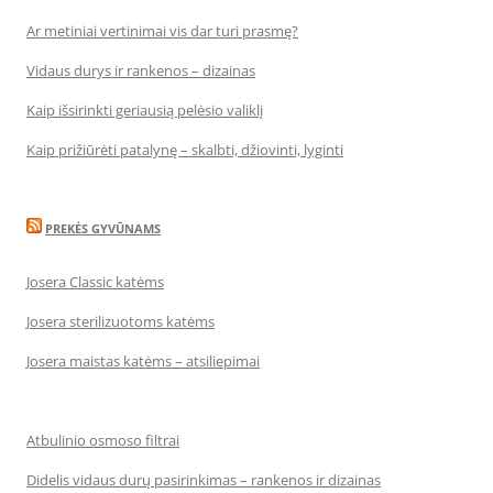
Ar metiniai vertinimai vis dar turi prasmę?
Vidaus durys ir rankenos – dizainas
Kaip išsirinkti geriausią pelėsio valiklį
Kaip prižiūrėti patalynę – skalbti, džiovinti, lyginti
PREKĖS GYVŪNAMS
Josera Classic katėms
Josera sterilizuotoms katėms
Josera maistas katėms – atsiliepimai
Atbulinio osmoso filtrai
Didelis vidaus durų pasirinkimas – rankenos ir dizainas