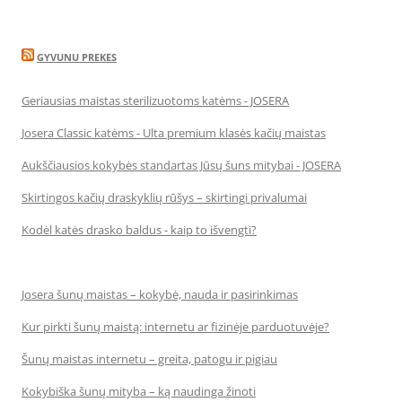
GYVUNU PREKES
Geriausias maistas sterilizuotoms katėms - JOSERA
Josera Classic katėms - Ulta premium klasės kačių maistas
Aukščiausios kokybės standartas Jūsų šuns mitybai - JOSERA
Skirtingos kačių draskyklių rūšys – skirtingi privalumai
Kodėl katės drasko baldus - kaip to išvengti?
Josera šunų maistas – kokybė, nauda ir pasirinkimas
Kur pirkti šunų maistą: internetu ar fizinėje parduotuvėje?
Šunų maistas internetu – greita, patogu ir pigiau
Kokybiška šunų mityba – ką naudinga žinoti