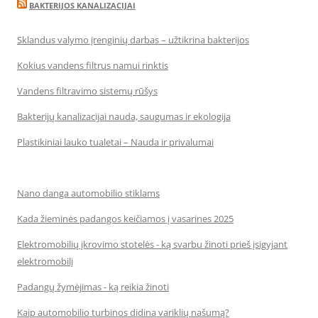
BAKTERIJOS KANALIZACIJAI
Sklandus valymo įrenginių darbas – užtikrina bakterijos
Kokius vandens filtrus namui rinktis
Vandens filtravimo sistemų rūšys
Bakterijų kanalizacijai nauda, saugumas ir ekologija
Plastikiniai lauko tualetai – Nauda ir privalumai
Nano danga automobilio stiklams
Kada žieminės padangos keičiamos į vasarines 2025
Elektromobilių įkrovimo stotelės - ką svarbu žinoti prieš įsigyjant
elektromobilį
Padangų žymėjimas - ką reikia žinoti
Kaip automobilio turbinos didina variklių našumą?