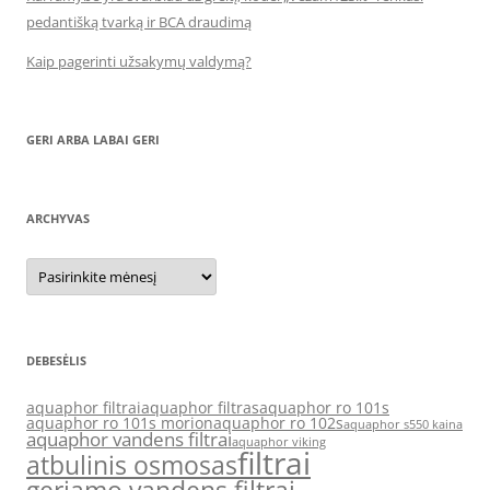
pedantišką tvarką ir BCA draudimą
Kaip pagerinti užsakymų valdymą?
GERI ARBA LABAI GERI
ARCHYVAS
Archyvas
DEBESĖLIS
aquaphor filtrai
aquaphor filtras
aquaphor ro 101s
aquaphor ro 101s morion
aquaphor ro 102s
aquaphor s550 kaina
aquaphor vandens filtrai
aquaphor viking
filtrai
atbulinis osmosas