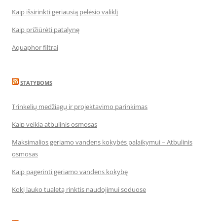
Kaip išsirinkti geriausią pelėsio valiklį
Kaip prižiūrėti patalynę
Aquaphor filtrai
STATYBOMS
Trinkelių medžiagų ir projektavimo parinkimas
Kaip veikia atbulinis osmosas
Maksimalios geriamo vandens kokybės palaikymui – Atbulinis
osmosas
Kaip pagerinti geriamo vandens kokybę
Kokį lauko tualetą rinktis naudojimui soduose