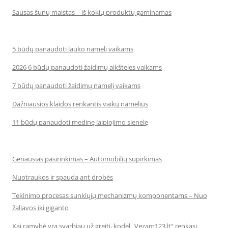
Sausas šunų maistas – iš kokių produktų gaminamas
5 būdų panaudoti lauko namelį vaikams
2026 6 būdų panaudoti žaidimų aikšteles vaikams
7 būdų panaudoti žaidimų namelį vaikams
Dažniausios klaidos renkantis vaikų namelius
11 būdų panaudoti medinę laipiojimo sienelę
Geriausias pasirinkimas – Automobilių supirkimas
Nuotraukos ir spauda ant drobės
Tekinimo procesas sunkiųjų mechanizmų komponentams – Nuo
žaliavos iki giganto
Kai ramybė yra svarbiau už greitį, kodėl „Vezam123.lt“ renkasi