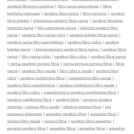
vandens filtravimo sistemos
|
filtrų namui pasirinkimas
|
filtrai
komfortui namuose
|
vandens filtrai namui
|
filtrai namams
|
vandens
filtrai kokybei
|
tinkamiausi vandens filtrai namui
|
vandens filtravimo
sistemos namui
|
filtrų sprendimai namui
|
ieškome vandens filtrų
namui
|
vandens filtrų namui rūšys
|
vandens kokybei filtrai namui
|
vandens namui filtrų pasirinkimas
|
vandens filtrų rtūšys
|
vandens
kokybei name
|
rekomenduojami vandens filtrai namui
|
vandens filtrai
namui
|
filtrų namui rūšys
|
vandens filtrų rūšys
|
vandens filtrai namui
|
namui naudingi osmoso filtrai
|
namui geriausi osmoso filtrai
|
filtrai
namui
|
vandens filtrų nauda
|
filtrų rūšys ir nauda
|
vandens filtrų
rūšys
|
vandens minkštinimo filtrai
|
nugeležinimo filtrų nauda
|
vandens filtrai nugeležinimui
|
vandens minkštinimo filtrų nauda
|
vandens filtrų rūšys
|
nugeležinimo ir vandens monkštinimo filtrai
|
vandens nukalkinimo filtrai
|
vandens filtrai
|
geriamo vandens
sistemos
|
osmoso filtrų nauda
|
atbulinio osmoso filtrai
|
seo
straipsniu talpinimas
|
aquaphor vandens filtrai
|
aquaphor filtrai
|
osmoso filtrų nauda
|
osmoso filtrai
|
vandens filtrai aquaphor
|
geriamo vandens filtrai
|
aquaphor filtrai
|
aquaphor filtrai
|
aquaphor