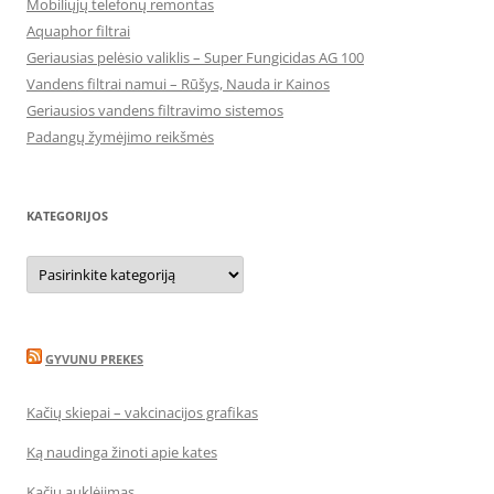
Mobiliųjų telefonų remontas
Aquaphor filtrai
Geriausias pelėsio valiklis – Super Fungicidas AG 100
Vandens filtrai namui – Rūšys, Nauda ir Kainos
Geriausios vandens filtravimo sistemos
Padangų žymėjimo reikšmės
KATEGORIJOS
Kategorijos
GYVUNU PREKES
Kačių skiepai – vakcinacijos grafikas
Ką naudinga žinoti apie kates
Kačių auklėjimas