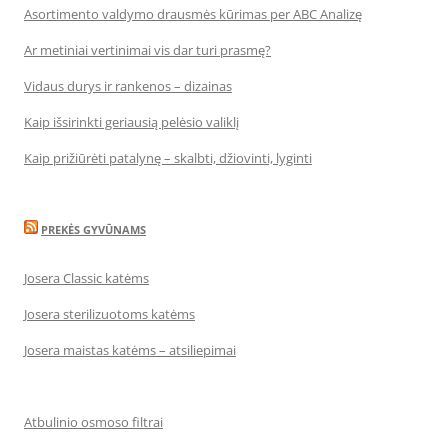
Asortimento valdymo drausmės kūrimas per ABC Analizę
Ar metiniai vertinimai vis dar turi prasmę?
Vidaus durys ir rankenos – dizainas
Kaip išsirinkti geriausią pelėsio valiklį
Kaip prižiūrėti patalynę – skalbti, džiovinti, lyginti
PREKĖS GYVŪNAMS
Josera Classic katėms
Josera sterilizuotoms katėms
Josera maistas katėms – atsiliepimai
Atbulinio osmoso filtrai