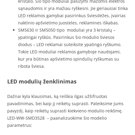
kristalo. Šio tipo moduliai pasižymi mažomis elektros
sąnaudomis ir yra mažiau ryškesni. Jie geriausiai tinka
LED reklamos gamybai pasirinkus šviesdėžes, įvairias
naktinio apšvietimo juosteles, reklamines iškabas.
SM5630 ir SM5050 tipo moduliai yra 3 kristalų –
ypatingai ryškūs. Pasirinkus šio modulio šviesos
diodus – LED reklamai suteiksite ypatingo ryškumo.
Tokie LED moduliai reklamos gamyboje naudojami,
kur yra būtinas apšvietimo spindulių ryškumas su
ribota šviesa.
LED modulių že
nklinimas
Dažnai kyla klausimas, ką reiškia ilgas užšifruotas
pavadinimas, bei kaip jį reikėtų suprasti. Pateiksime Jums
pavyzdį, kaip reikėtų suprasti kiekvieno modulio reikšmę.
LED-WW-SMD3528 – paanalizuokime šio modelio
parametrus: