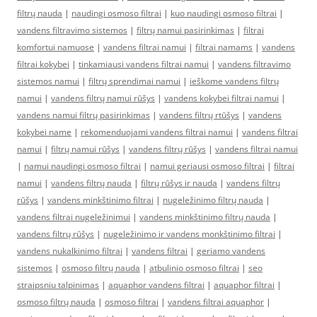
filtrų nauda
|
naudingi osmoso filtrai
|
kuo naudingi osmoso filtrai
|
vandens filtravimo sistemos
|
filtrų namui pasirinkimas
|
filtrai
komfortui namuose
|
vandens filtrai namui
|
filtrai namams
|
vandens
filtrai kokybei
|
tinkamiausi vandens filtrai namui
|
vandens filtravimo
sistemos namui
|
filtrų sprendimai namui
|
ieškome vandens filtrų
namui
|
vandens filtrų namui rūšys
|
vandens kokybei filtrai namui
|
vandens namui filtrų pasirinkimas
|
vandens filtrų rtūšys
|
vandens
kokybei name
|
rekomenduojami vandens filtrai namui
|
vandens filtrai
namui
|
filtrų namui rūšys
|
vandens filtrų rūšys
|
vandens filtrai namui
|
namui naudingi osmoso filtrai
|
namui geriausi osmoso filtrai
|
filtrai
namui
|
vandens filtrų nauda
|
filtrų rūšys ir nauda
|
vandens filtrų
rūšys
|
vandens minkštinimo filtrai
|
nugeležinimo filtrų nauda
|
vandens filtrai nugeležinimui
|
vandens minkštinimo filtrų nauda
|
vandens filtrų rūšys
|
nugeležinimo ir vandens monkštinimo filtrai
|
vandens nukalkinimo filtrai
|
vandens filtrai
|
geriamo vandens
sistemos
|
osmoso filtrų nauda
|
atbulinio osmoso filtrai
|
seo
straipsniu talpinimas
|
aquaphor vandens filtrai
|
aquaphor filtrai
|
osmoso filtrų nauda
|
osmoso filtrai
|
vandens filtrai aquaphor
|