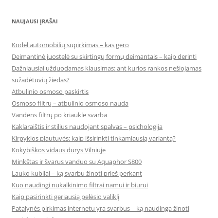
NAUJAUSI ĮRAŠAI
Kodėl automobilių supirkimas – kas gero
Deimantinė juostelė su skirtingų formų deimantais – kaip derinti
Dažniausiai užduodamas klausimas: ant kurios rankos nešiojamas
sužadėtuvių žiedas?
Atbulinio osmoso paskirtis
Osmoso filtrų – atbulinio osmoso nauda
Vandens filtrų po kriaukle svarba
Kaklaraištis ir stilius naudojant spalvas – psichologija
Kirpyklos plautuvės: kaip išsirinkti tinkamiausią variantą?
Kokybiškos vidaus durys Vilniuje
Minkštas ir švarus vanduo su Aquaphor S800
Lauko kubilai – ką svarbu žinoti prieš perkant
Kuo naudingi nukalkinimo filtrai namui ir biurui
Kaip pasirinkti geriausią pelėsio valiklį
Patalynės pirkimas internetu yra svarbus – ką naudinga žinoti