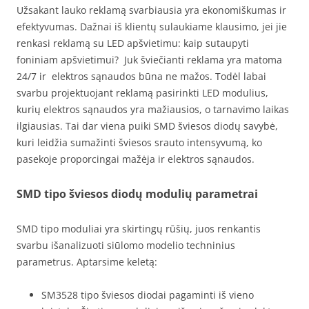
Užsakant lauko reklamą svarbiausia yra ekonomiškumas ir
efektyvumas. Dažnai iš klientų sulaukiame klausimo, jei jie
renkasi reklamą su LED apšvietimu: kaip sutaupyti
foniniam apšvietimui? Juk šviečianti reklama yra matoma
24/7 ir elektros sąnaudos būna ne mažos. Todėl labai
svarbu projektuojant reklamą pasirinkti LED modulius,
kurių elektros sąnaudos yra mažiausios, o tarnavimo laikas
ilgiausias. Tai dar viena puiki SMD šviesos diodų savybė,
kuri leidžia sumažinti šviesos srauto intensyvumą, ko
pasekoje proporcingai mažėja ir elektros sąnaudos.
SMD tipo šviesos diodų modulių parametrai
SMD tipo moduliai yra skirtingų rūšių, juos renkantis
svarbu išanalizuoti siūlomo modelio techninius
parametrus. Aptarsime keletą:
SM3528 tipo šviesos diodai pagaminti iš vieno