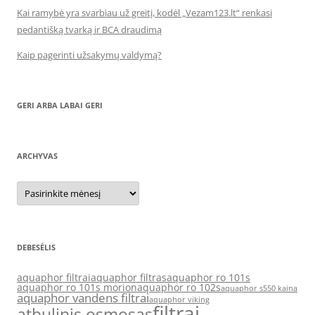
Kai ramybė yra svarbiau už greitį, kodėl „Vezam123.lt“ renkasi
pedantišką tvarką ir BCA draudimą
Kaip pagerinti užsakymų valdymą?
GERI ARBA LABAI GERI
ARCHYVAS
Archyvas
DEBESĖLIS
aquaphor filtrai
aquaphor filtras
aquaphor ro 101s
aquaphor ro 101s morion
aquaphor ro 102s
aquaphor s550 kaina
aquaphor vandens filtrai
aquaphor viking
filtrai
atbulinis osmosas