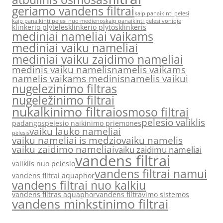
geriamo vandens filtrai
kaip panaikinti pelesi
kaip panaikinti pelesi nuo medienos
kaip panaikinti pelesi vonioje
klinkerio plyteles
klinkerio plytos
klinkeris
mediniai nameliai vaikams
mediniai vaiku nameliai
mediniai vaiku zaidimo nameliai
medinis vaiku namelis
namelis vaikams
namelis vaikams medinis
namelis vaikui
nugelezinimo filtras
nugeležinimo filtrai
nukalkinimo filtrai
osmoso filtrai
pelesio valiklis
padangos
pelesio naikinimo priemones
vaiku lauko nameliai
pelesis
vaiku nameliai is medzio
vaiku namelis
vaiku zaidimo nameliai
vaiku zaidimu nameliai
vandens filtrai
valiklis nuo pelesio
vandens filtrai namui
vandens filtrai aquaphor
vandens filtrai nuo kalkiu
vandens filtras aquaphor
vandens filtravimo sistemos
vandens minkstinimo filtrai