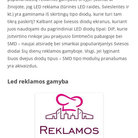
žinojote, jog LED reklama (tūrinės LED raidės, švieslentės ir
kt.) yra gaminama iš skirtingų tipo diodų, kurie turi tam
tikrą paskirtį? Kalbant apie šviesos diodų ekranus, kuriant
juos naudojami du pagrindiniai LED diodų tipai: DiP, kurie
įsitvirtino rinkoje jau praėjusio šimtmečio pabaigoje bei
SMD – naujai atsiradę bei smarkiai populiarėjantys šviesos
diodai šių dienų reklamos gamyboje. Visgi, jei lyginant
šiuos dvejus diodų tipus – SMD tipo modulių pranašumas
yra akivaizdus.
Led reklamos gamyba