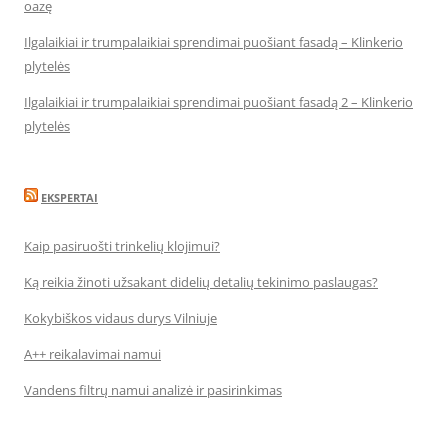
oazę
Ilgalaikiai ir trumpalaikiai sprendimai puošiant fasadą – Klinkerio
plytelės
Ilgalaikiai ir trumpalaikiai sprendimai puošiant fasadą 2 – Klinkerio
plytelės
EKSPERTAI
Kaip pasiruošti trinkelių klojimui?
Ką reikia žinoti užsakant didelių detalių tekinimo paslaugas?
Kokybiškos vidaus durys Vilniuje
A++ reikalavimai namui
Vandens filtrų namui analizė ir pasirinkimas