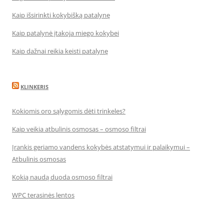
Kaip išsirinkti kokybišką patalynę
Kaip patalynė įtakoja miego kokybei
Kaip dažnai reikia keisti patalynę
KLINKERIS
Kokiomis oro sąlygomis dėti trinkeles?
Kaip veikia atbulinis osmosas – osmoso filtrai
Įrankis geriamo vandens kokybės atstatymui ir palaikymui –
Atbulinis osmosas
Kokią naudą duoda osmoso filtrai
WPC terasinės lentos