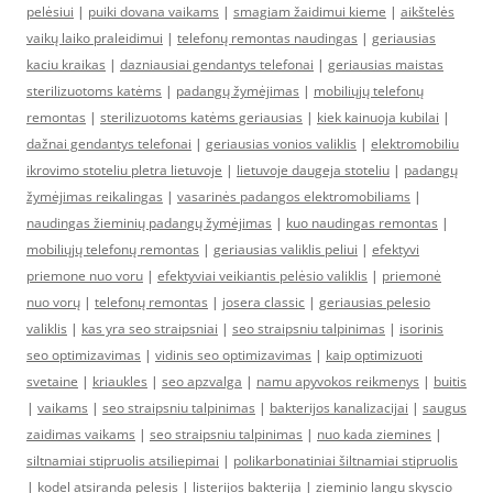
pelėsiui
|
puiki dovana vaikams
|
smagiam žaidimui kieme
|
aikštelės
vaikų laiko praleidimui
|
telefonų remontas naudingas
|
geriausias
kaciu kraikas
|
dazniausiai gendantys telefonai
|
geriausias maistas
sterilizuotoms katėms
|
padangų žymėjimas
|
mobiliųjų telefonų
remontas
|
sterilizuotoms katėms geriausias
|
kiek kainuoja kubilai
|
dažnai gendantys telefonai
|
geriausias vonios valiklis
|
elektromobiliu
ikrovimo stoteliu pletra lietuvoje
|
lietuvoje daugeja stoteliu
|
padangų
žymėjimas reikalingas
|
vasarinės padangos elektromobiliams
|
naudingas žieminių padangų žymėjimas
|
kuo naudingas remontas
|
mobiliųjų telefonų remontas
|
geriausias valiklis peliui
|
efektyvi
priemone nuo voru
|
efektyviai veikiantis pelėsio valiklis
|
priemonė
nuo vorų
|
telefonų remontas
|
josera classic
|
geriausias pelesio
valiklis
|
kas yra seo straipsniai
|
seo straipsniu talpinimas
|
isorinis
seo optimizavimas
|
vidinis seo optimizavimas
|
kaip optimizuoti
svetaine
|
kriaukles
|
seo apzvalga
|
namu apyvokos reikmenys
|
buitis
|
vaikams
|
seo straipsniu talpinimas
|
bakterijos kanalizacijai
|
saugus
zaidimas vaikams
|
seo straipsniu talpinimas
|
nuo kada ziemines
|
siltnamiai stipruolis atsiliepimai
|
polikarbonatiniai šiltnamiai stipruolis
|
kodel atsiranda pelesis
|
listerijos bakterija
|
zieminio langu skyscio