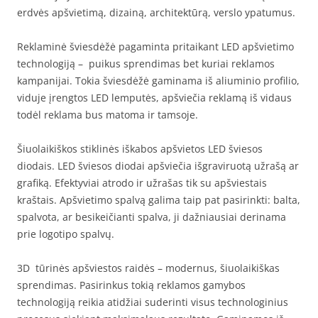
erdvės apšvietimą, dizainą, architektūrą, verslo ypatumus.
Reklaminė šviesdėžė pagaminta pritaikant LED apšvietimo
technologiją – puikus sprendimas bet kuriai reklamos
kampanijai. Tokia šviesdėžė gaminama iš aliuminio profilio,
viduje įrengtos LED lemputės, apšviečia reklamą iš vidaus
todėl reklama bus matoma ir tamsoje.
Šiuolaikiškos stiklinės iškabos apšvietos LED šviesos
diodais. LED šviesos diodai apšviečia išgraviruotą užrašą ar
grafiką. Efektyviai atrodo ir užrašas tik su apšviestais
kraštais. Apšvietimo spalvą galima taip pat pasirinkti: balta,
spalvota, ar besikeičianti spalva, ji dažniausiai derinama
prie logotipo spalvų.
3D tūrinės apšviestos raidės – modernus, šiuolaikiškas
sprendimas. Pasirinkus tokią reklamos gamybos
technologiją reikia atidžiai suderinti visus technologinius