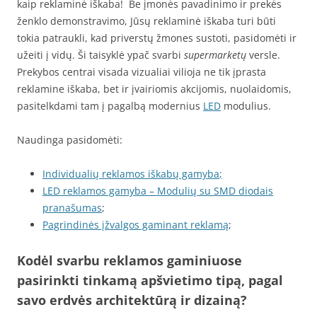
kaip reklaminė iškaba! Be įmonės pavadinimo ir prekės
ženklo demonstravimo, Jūsų reklaminė iškaba turi būti
tokia patraukli, kad priverstų žmones sustoti, pasidomėti ir
užeiti į vidų. Ši taisyklė ypač svarbi
supermarketų
versle.
Prekybos centrai visada vizualiai vilioja ne tik įprasta
reklamine iškaba, bet ir įvairiomis akcijomis, nuolaidomis,
pasitelkdami tam į pagalbą modernius
LED
modulius.
Naudinga pasidomėti:
Individualių reklamos iškabų gamyba
;
LED reklamos gamyba – Modulių su SMD diodais
pranašumas
;
Pagrindinės įžvalgos gaminant reklamą
;
Kodėl svarbu reklamos gaminiuose
pasirinkti tinkamą apšvietimo tipą, pagal
savo erdvės architektūrą ir dizainą?