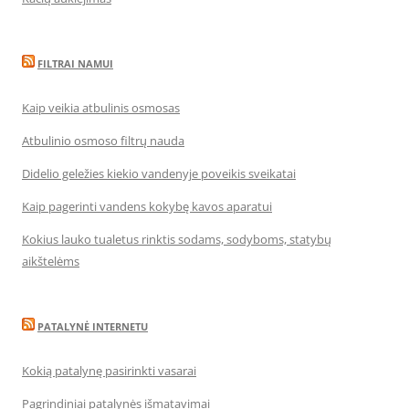
FILTRAI NAMUI
Kaip veikia atbulinis osmosas
Atbulinio osmoso filtrų nauda
Didelio geležies kiekio vandenyje poveikis sveikatai
Kaip pagerinti vandens kokybę kavos aparatui
Kokius lauko tualetus rinktis sodams, sodyboms, statybų
aikštelėms
PATALYNĖ INTERNETU
Kokią patalynę pasirinkti vasarai
Pagrindiniai patalynės išmatavimai