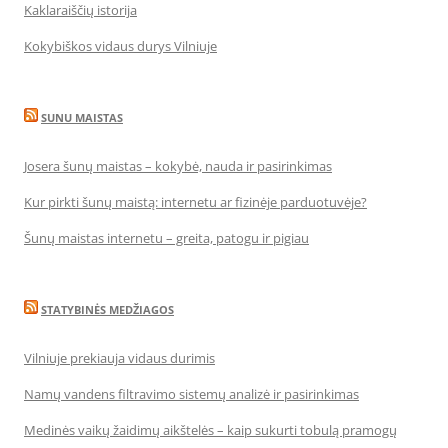
Kaklaraiščių istorija
Kokybiškos vidaus durys Vilniuje
SUNU MAISTAS
Josera šunų maistas – kokybė, nauda ir pasirinkimas
Kur pirkti šunų maistą: internetu ar fizinėje parduotuvėje?
Šunų maistas internetu – greita, patogu ir pigiau
STATYBINĖS MEDŽIAGOS
Vilniuje prekiauja vidaus durimis
Namų vandens filtravimo sistemų analizė ir pasirinkimas
Medinės vaikų žaidimų aikštelės – kaip sukurti tobulą pramogų