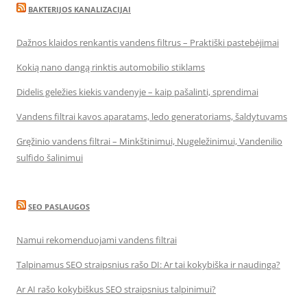
BAKTERIJOS KANALIZACIJAI
Dažnos klaidos renkantis vandens filtrus – Praktiški pastebėjimai
Kokią nano dangą rinktis automobilio stiklams
Didelis geležies kiekis vandenyje – kaip pašalinti, sprendimai
Vandens filtrai kavos aparatams, ledo generatoriams, šaldytuvams
Gręžinio vandens filtrai – Minkštinimui, Nugeležinimui, Vandenilio
sulfido šalinimui
SEO PASLAUGOS
Namui rekomenduojami vandens filtrai
Talpinamus SEO straipsnius rašo DI: Ar tai kokybiška ir naudinga?
Ar AI rašo kokybiškus SEO straipsnius talpinimui?