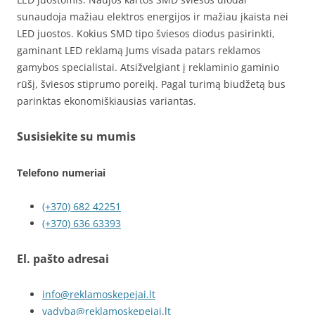
sunaudoja mažiau elektros energijos ir mažiau įkaista nei
LED juostos. Kokius SMD tipo šviesos diodus pasirinkti,
gaminant LED reklamą Jums visada patars reklamos
gamybos specialistai. Atsižvelgiant į reklaminio gaminio
rūšį, šviesos stiprumo poreikį. Pagal turimą biudžetą bus
parinktas ekonomiškiausias variantas.
Susisiekite su mumis
Telefono numeriai
(+370) 682 42251
(+370) 636 63393
El. pašto adresai
info@reklamoskepejai.lt
vadyba@reklamoskepejai.lt