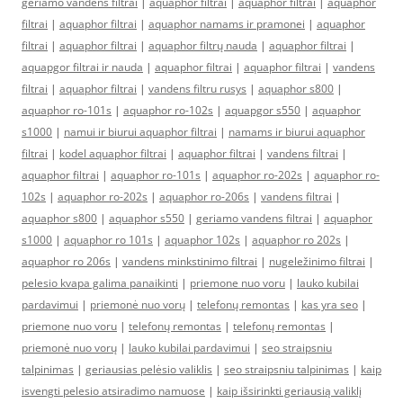
geriamo vandens filtrai
|
aquaphor filtrai
|
aquaphor filtrai
|
aquaphor
filtrai
|
aquaphor filtrai
|
aquaphor namams ir pramonei
|
aquaphor
filtrai
|
aquaphor filtrai
|
aquaphor filtrų nauda
|
aquaphor filtrai
|
aquapgor filtrai ir nauda
|
aquaphor filtrai
|
aquaphor filtrai
|
vandens
filtrai
|
aquaphor filtrai
|
vandens filtru rusys
|
aquaphor s800
|
aquaphor ro-101s
|
aquaphor ro-102s
|
aquapgor s550
|
aquaphor
s1000
|
namui ir biurui aquaphor filtrai
|
namams ir biurui aquaphor
filtrai
|
kodel aquaphor filtrai
|
aquaphor filtrai
|
vandens filtrai
|
aquaphor filtrai
|
aquaphor ro-101s
|
aquaphor ro-202s
|
aquaphor ro-
102s
|
aquaphor ro-202s
|
aquaphor ro-206s
|
vandens filtrai
|
aquaphor s800
|
aquaphor s550
|
geriamo vandens filtrai
|
aquaphor
s1000
|
aquaphor ro 101s
|
aquaphor 102s
|
aquaphor ro 202s
|
aquaphor ro 206s
|
vandens minkstinimo filtrai
|
nugeležinimo filtrai
|
pelesio kvapa galima panaikinti
|
priemone nuo voru
|
lauko kubilai
pardavimui
|
priemonė nuo vorų
|
telefonų remontas
|
kas yra seo
|
priemone nuo voru
|
telefonų remontas
|
telefonų remontas
|
priemonė nuo vorų
|
lauko kubilai pardavimui
|
seo straipsniu
talpinimas
|
geriausias pelėsio valiklis
|
seo straipsniu talpinimas
|
kaip
isvengti pelesio atsiradimo namuose
|
kaip išsirinkti geriausią valiklį