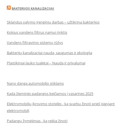
BAKTERIJOS KANALIZACIJAI
Sklandus valymo įrenginių darbas – užtikrina bakterijos
Kokius vandens filtrus namui rinktis
Vandens filtravimo sistemų rūšys
Bakterijų kanalizacijai nauda, saugumas ir ekologija
Plastikiniai lauko tualetai – Nauda ir privalumai
Nano danga automobilio stiklams
Kada žieminės padangos keičiamos į vasarines 2025
Elektromobilių įkrovimo stotelės - ką svarbu žinoti prieš įsigyjant
elektromobilį
Padangų žymėjimas - ką reikia žinoti