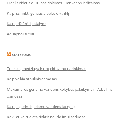
Didelis vidaus durų pasirinkimas – rankenos ir dizainas
Kaip išsirinkti geriausią pelėsio valiklį
Kaip prižiūrėti patalynę
Aquaphor filtrai
STATYBOMS
Trinkelių medžiagų ir projektavimo parinkimas
Kaip veikia atbulinis osmosas
Maksimalios geriamo vandens kokybės palaikymui – Atbulinis
osmosas
Kaip pagerinti geriamo vandens kokybę
Kokį lauko tualetą rinktis naudojimui soduose