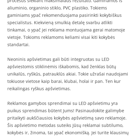
procesus siekiant maksimalaus rezultato. Gaminamos iš
aliuminio, organinio stiklo, PVC plastiko. Tokiems
gaminiams ypač rekomenduojama pasirinkti kokybiškus
specialistus. Kiekvieną smulkią detalę svarbu atlikti
tinkamai, o ypač jei reklama montuojama gerai matomoje
vietoje. Tokioms reklamoms keliami visai kiti kokybės
standartai.
Neoninis apšvietimas gali būti integruotas su LED
apšviestomis stiklinėmis iškabomis, kad ženklas būtų
unikalūs, ryškūs, patrauklūs akiai. Tokie užrašai naudojami
tokiuose vietose kaip barai, klubai, holai ir pan. Ten kur
reikalingas ryškus apšvietimas.
Reklamos gamybos sprendimai su LED apšvietimu yra
puikus sprendimas būtent Jums! Pasinaudokite galimybe
pritaikyti aukščiausios kokybės apšvietimą savo reklamoje.
Šis apšvietimo metodas suteiks Jūsų reklamai subtilumo,
kokybės ir, žinoma, tai ypač ekonomišką. Jei turite klausimų