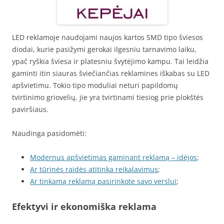
LED reklamoje naudojami naujos kartos SMD tipo šviesos
diodai, kurie pasižymi gerokai ilgesniu tarnavimo laiku,
ypač ryškia šviesa ir platesniu švytėjimo kampu. Tai leidžia
gaminti itin siauras šviečiančias reklamines iškabas su LED
apšvietimu. Tokio tipo moduliai neturi papildomų
tvirtinimo griovelių, jie yra tvirtinami tiesiog prie plokštės
paviršiaus.
Naudinga pasidomėti:
Modernus apšvietimas gaminant reklamą – idėjos
;
Ar tūrinės raidės atitinka reikalavimus
;
Ar tinkamą reklamą pasirinkote savo verslui
;
Efektyvi ir ekonomiška reklama