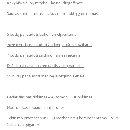
Kokybiška šunų mityba – ką naudinga žinoti
Sausas šunų maistas – iš kokių produktų gaminamas
5 būdų panaudoti lauko namelį vaikams
2026 6 būdų panaudoti žaidimų aikšteles vaikams
7 būdų panaudoti žaidimų namelį vaikams
Dažniausios klaidos renkantis vaikų namelius
11 būdų panaudoti medinę laipiojimo sienelę
Geriausias pasirinkimas – Automobilių supirkimas
Nuotraukos ir spauda ant drobės
Tekinimo procesas sunkiųjų mechanizmų komponentams – Nuo
žaliavos iki giganto