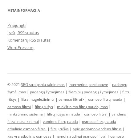
METAINFORMACIJA
Prisijungti
Įrašų RSS srautas
Komentarų RSS srautas
WordPress.org
© 2021
SEO straipsniu talpinimas
|
internetine parduotuve
|
padangų
žymėjimas
|
padangų žymėjimas
|
žieminių padangų žymėjimas
|
filtrų
rūšys
|
filtrai nugeležinimui
|
osmoso filtrai> |
osmoso filtrų nauda
|
osmoso filtrai
|
filtrų rūšys
|
minkštinimo filtrų naudojimas
|
minkštinimo sistema
|
filtrų rūšys ir nauda
|
osmoso filtrai
|
vandens
filtrai nukalkinimui
|
vandens filtrų nauda
|
osmoso filtrų nauda
|
atbulinio osmoso filtrai
|
filtrų rūšys
|
apie geriamo vandens filtrus
|
kas yra atbulinis osmosas
|
namui naudingi osmoso filtrai
|
osmoso