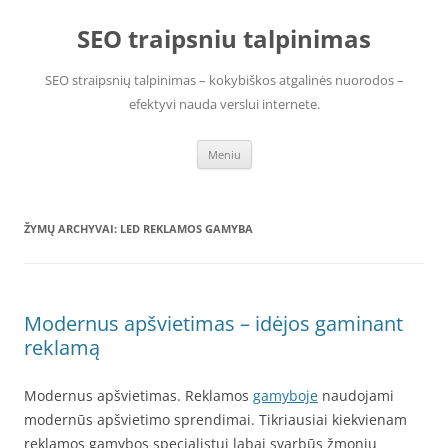
Pereiti
prie
SEO traipsniu talpinimas
turinio
SEO straipsnių talpinimas – kokybiškos atgalinės nuorodos –
efektyvi nauda verslui internete.
Meniu
ŽYMŲ ARCHYVAI:
LED REKLAMOS GAMYBA
Modernus apšvietimas – idėjos gaminant
reklamą
Modernus apšvietimas. Reklamos
gamyboje
naudojami
modernūs apšvietimo sprendimai. Tikriausiai kiekvienam
reklamos gamybos specialistui labai svarbūs žmonių