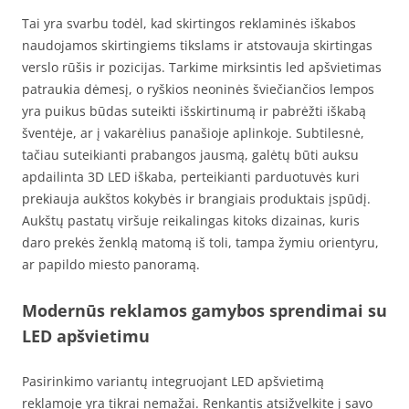
Tai yra svarbu todėl, kad skirtingos reklaminės iškabos
naudojamos skirtingiems tikslams ir atstovauja skirtingas
verslo rūšis ir pozicijas. Tarkime mirksintis led apšvietimas
patraukia dėmesį, o ryškios neoninės šviečiančios lempos
yra puikus būdas suteikti išskirtinumą ir pabrėžti iškabą
šventėje, ar į vakarėlius panašioje aplinkoje. Subtilesnė,
tačiau suteikianti prabangos jausmą, galėtų būti auksu
apdailinta 3D LED iškaba, perteikianti parduotuvės kuri
prekiauja aukštos kokybės ir brangiais produktais įspūdį.
Aukštų pastatų viršuje reikalingas kitoks dizainas, kuris
daro prekės ženklą matomą iš toli, tampa žymiu orientyru,
ar papildo miesto panoramą.
Modernūs reklamos gamybos sprendimai su
LED apšvietimu
Pasirinkimo variantų integruojant LED apšvietimą
reklamoje yra tikrai nemažai. Renkantis atsižvelkite į savo