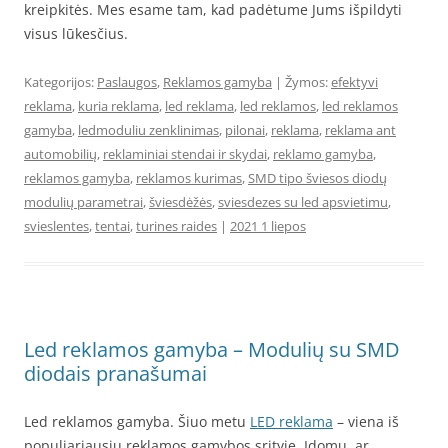
kreipkitės. Mes esame tam, kad padėtume Jums išpildyti
visus lūkesčius.
Kategorijos:
Paslaugos
,
Reklamos gamyba
| Žymos:
efektyvi
reklama
,
kuria reklama
,
led reklama
,
led reklamos
,
led reklamos
gamyba
,
ledmoduliu zenklinimas
,
pilonai
,
reklama
,
reklama ant
automobilių
,
reklaminiai stendai ir skydai
,
reklamo gamyba
,
reklamos gamyba
,
reklamos kurimas
,
SMD tipo šviesos diodų
modulių parametrai
,
šviesdėžės
,
sviesdezes su led apsvietimu
,
svieslentes
,
tentai
,
turines raides
|
2021 1 liepos
Led reklamos gamyba – Modulių su SMD
diodais pranašumai
Led reklamos gamyba. Šiuo metu
LED reklama
– viena iš
populiariausių reklamos gamybos srityje. Įdomu, ar