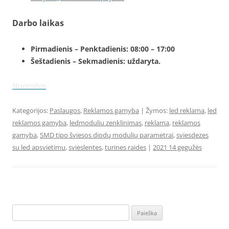
Darbo laikas
Pirmadienis – Penktadienis: 08:00 – 17:00
Šeštadienis – Sekmadienis: uždaryta.
Nuorodos
Kategorijos:
Paslaugos
,
Reklamos gamyba
| Žymos:
led reklama
,
led
reklamos gamyba
,
ledmoduliu zenklinimas
,
reklama
,
reklamos
gamyba
,
SMD tipo šviesos diodų modulių parametrai
,
sviesdezes
su led apsvietimu
,
svieslentes
,
turines raides
|
2021 14 gegužės
Ieškoti: