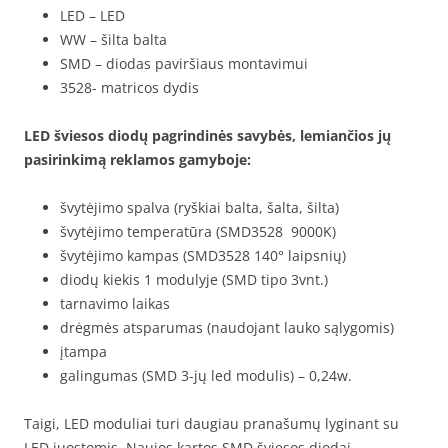
LED – LED
WW – šilta balta
SMD – diodas paviršiaus montavimui
3528- matricos dydis
LED šviesos diodų pagrindinės savybės, lemiančios jų
pasirinkimą reklamos gamyboje:
švytėjimo spalva (ryškiai balta, šalta, šilta)
švytėjimo temperatūra (SMD3528 9000K)
švytėjimo kampas (SMD3528 140° laipsnių)
diodų kiekis 1 modulyje (SMD tipo 3vnt.)
tarnavimo laikas
drėgmės atsparumas (naudojant lauko sąlygomis)
įtampa
galingumas (SMD 3-jų led modulis) – 0,24w.
Taigi, LED moduliai turi daugiau pranašumų lyginant su
LED juostomis. Naujos kartos SMD šviesos diodai