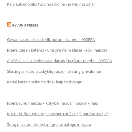
Kaip automobilio turbinos didina variklių našumą?
GYVUNU PREKES
Geriausias maistas sterilizuotoms katėms - JOSERA
Josera Classic katėms - Ulta premium klasės kačių maistas
Aukščiausios kokybės standartas Jūsų šuns mitybai - JOSERA
Skirtingos kačių draskyklių rūšys – skirtingi privalumai
Kodėl katės drasko baldus - kaip to išvengti?
Josera šunų maistas – kokybė, nauda ir pasirinkimas
Kur pirkti šunų maistą: internetu ar fizinėje parduotuvėje?
Šunų maistas internetu – greita, patogu ir pigiau