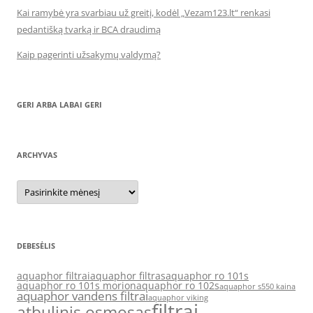
Kai ramybė yra svarbiau už greitį, kodėl „Vezam123.lt“ renkasi
pedantišką tvarką ir BCA draudimą
Kaip pagerinti užsakymų valdymą?
GERI ARBA LABAI GERI
ARCHYVAS
Archyvas
DEBESĖLIS
aquaphor filtrai
aquaphor filtras
aquaphor ro 101s
aquaphor ro 101s morion
aquaphor ro 102s
aquaphor s550 kaina
aquaphor vandens filtrai
aquaphor viking
filtrai
atbulinis osmosas