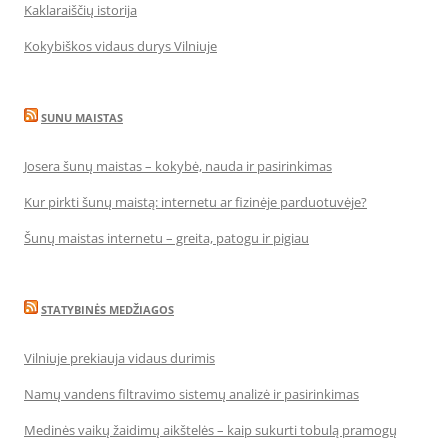
Kaklaraiščių istorija
Kokybiškos vidaus durys Vilniuje
SUNU MAISTAS
Josera šunų maistas – kokybė, nauda ir pasirinkimas
Kur pirkti šunų maistą: internetu ar fizinėje parduotuvėje?
Šunų maistas internetu – greita, patogu ir pigiau
STATYBINĖS MEDŽIAGOS
Vilniuje prekiauja vidaus durimis
Namų vandens filtravimo sistemų analizė ir pasirinkimas
Medinės vaikų žaidimų aikštelės – kaip sukurti tobulą pramogų