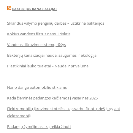
BAKTERIJOS KANALIZACIJAI
Sklandus valymo įrenginių darbas – užtikrina bakterijos
Kokius vandens filtrus namui rinktis
Vandens filtravimo sistemų rūšys
Bakterijų kanalizacijai nauda, saugumas ir ekologija
Plastikiniai lauko tualetai – Nauda ir privalumai
Nano danga automobilio stiklams
Kada žieminės padangos keičiamos į vasarines 2025
Elektromobilių įkrovimo stotelės - ką svarbu žinoti prieš įsigyjant
elektromobilį
Padangų žymėjimas - ką reikia žinoti