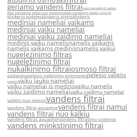
geriamo vandens filtrai
kaip panaikinti pelesi
kaip panaikinti pelesi nuo medienos
kaip panaikinti pelesi vonioje
klinkerio plyteles
klinkerio plytos
klinkeris
mediniai nameliai vaikams
mediniai vaiku nameliai
mediniai vaiku zaidimo nameliai
medinis vaiku namelis
namelis vaikams
namelis vaikams medinis
namelis vaikui
nugelezinimo filtras
nugeležinimo filtrai
nukalkinimo filtrai
osmoso filtrai
pelesio valiklis
padangos
pelesio naikinimo priemones
vaiku lauko nameliai
pelesis
vaiku nameliai is medzio
vaiku namelis
vaiku zaidimo nameliai
vaiku zaidimu nameliai
vandens filtrai
valiklis nuo pelesio
vandens filtrai namui
vandens filtrai aquaphor
vandens filtrai nuo kalkiu
vandens filtras aquaphor
vandens filtravimo sistemos
vandens minkstinimo filtrai