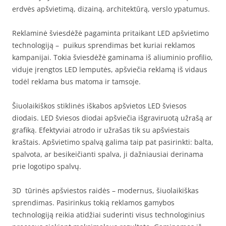
erdvės apšvietimą, dizainą, architektūrą, verslo ypatumus.
Reklaminė šviesdėžė pagaminta pritaikant LED apšvietimo
technologiją – puikus sprendimas bet kuriai reklamos
kampanijai. Tokia šviesdėžė gaminama iš aliuminio profilio,
viduje įrengtos LED lemputės, apšviečia reklamą iš vidaus
todėl reklama bus matoma ir tamsoje.
Šiuolaikiškos stiklinės iškabos apšvietos LED šviesos
diodais. LED šviesos diodai apšviečia išgraviruotą užrašą ar
grafiką. Efektyviai atrodo ir užrašas tik su apšviestais
kraštais. Apšvietimo spalvą galima taip pat pasirinkti: balta,
spalvota, ar besikeičianti spalva, ji dažniausiai derinama
prie logotipo spalvų.
3D tūrinės apšviestos raidės – modernus, šiuolaikiškas
sprendimas. Pasirinkus tokią reklamos gamybos
technologiją reikia atidžiai suderinti visus technologinius