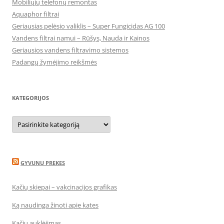
Mobiliųjų telefonų remontas
Aquaphor filtrai
Geriausias pelėsio valiklis – Super Fungicidas AG 100
Vandens filtrai namui – Rūšys, Nauda ir Kainos
Geriausios vandens filtravimo sistemos
Padangų žymėjimo reikšmės
KATEGORIJOS
Kategorijos
GYVUNU PREKES
Kačių skiepai – vakcinacijos grafikas
Ką naudinga žinoti apie kates
Kačių auklėjimas