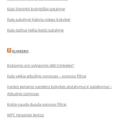
Kaip išsirinkti kokybišką patalynę
Kaip patalynė įtakoja miego kokybei
Kaip dažnai reikia keisti patalynę
KLINKERIS
Kokiomis oro sąlygomis dėti trinkeles?
Kaip veikia atbulinis osmosas – osmoso filtrai
Įrankis geriamo vandens kokybės atstatymui ir palaikymui –
Atbulinis osmosas
Kokią naudą duoda osmoso filtrai
WPC terasinės lentos