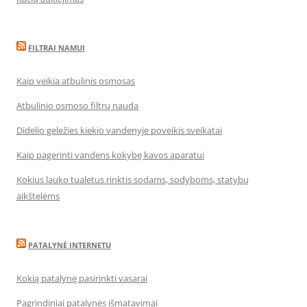
FILTRAI NAMUI
Kaip veikia atbulinis osmosas
Atbulinio osmoso filtrų nauda
Didelio geležies kiekio vandenyje poveikis sveikatai
Kaip pagerinti vandens kokybę kavos aparatui
Kokius lauko tualetus rinktis sodams, sodyboms, statybų
aikštelėms
PATALYNĖ INTERNETU
Kokią patalynę pasirinkti vasarai
Pagrindiniai patalynės išmatavimai