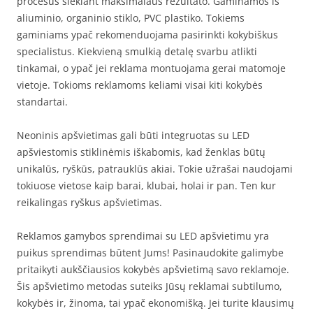
procesus siekiant maksimalaus rezultato. Gaminamos iš
aliuminio, organinio stiklo, PVC plastiko. Tokiems
gaminiams ypač rekomenduojama pasirinkti kokybiškus
specialistus. Kiekvieną smulkią detalę svarbu atlikti
tinkamai, o ypač jei reklama montuojama gerai matomoje
vietoje. Tokioms reklamoms keliami visai kiti kokybės
standartai.
Neoninis apšvietimas gali būti integruotas su LED
apšviestomis stiklinėmis iškabomis, kad ženklas būtų
unikalūs, ryškūs, patrauklūs akiai. Tokie užrašai naudojami
tokiuose vietose kaip barai, klubai, holai ir pan. Ten kur
reikalingas ryškus apšvietimas.
Reklamos gamybos sprendimai su LED apšvietimu yra
puikus sprendimas būtent Jums! Pasinaudokite galimybe
pritaikyti aukščiausios kokybės apšvietimą savo reklamoje.
Šis apšvietimo metodas suteiks Jūsų reklamai subtilumo,
kokybės ir, žinoma, tai ypač ekonomišką. Jei turite klausimų