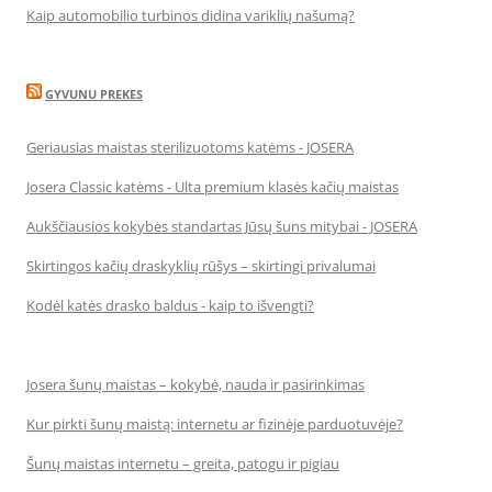
Kaip automobilio turbinos didina variklių našumą?
GYVUNU PREKES
Geriausias maistas sterilizuotoms katėms - JOSERA
Josera Classic katėms - Ulta premium klasės kačių maistas
Aukščiausios kokybės standartas Jūsų šuns mitybai - JOSERA
Skirtingos kačių draskyklių rūšys – skirtingi privalumai
Kodėl katės drasko baldus - kaip to išvengti?
Josera šunų maistas – kokybė, nauda ir pasirinkimas
Kur pirkti šunų maistą: internetu ar fizinėje parduotuvėje?
Šunų maistas internetu – greita, patogu ir pigiau