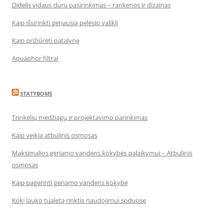
Didelis vidaus durų pasirinkimas – rankenos ir dizainas
Kaip išsirinkti geriausią pelėsio valiklį
Kaip prižiūrėti patalynę
Aquaphor filtrai
STATYBOMS
Trinkelių medžiagų ir projektavimo parinkimas
Kaip veikia atbulinis osmosas
Maksimalios geriamo vandens kokybės palaikymui – Atbulinis
osmosas
Kaip pagerinti geriamo vandens kokybę
Kokį lauko tualetą rinktis naudojimui soduose