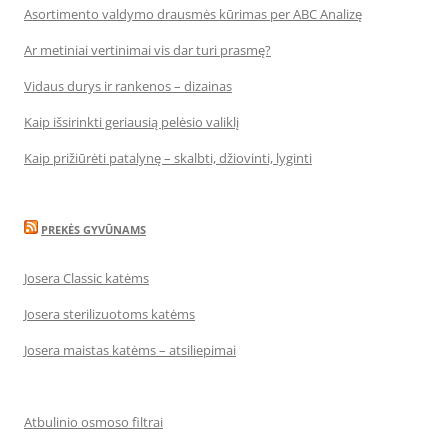
Asortimento valdymo drausmės kūrimas per ABC Analizę
Ar metiniai vertinimai vis dar turi prasmę?
Vidaus durys ir rankenos – dizainas
Kaip išsirinkti geriausią pelėsio valiklį
Kaip prižiūrėti patalynę – skalbti, džiovinti, lyginti
PREKĖS GYVŪNAMS
Josera Classic katėms
Josera sterilizuotoms katėms
Josera maistas katėms – atsiliepimai
Atbulinio osmoso filtrai