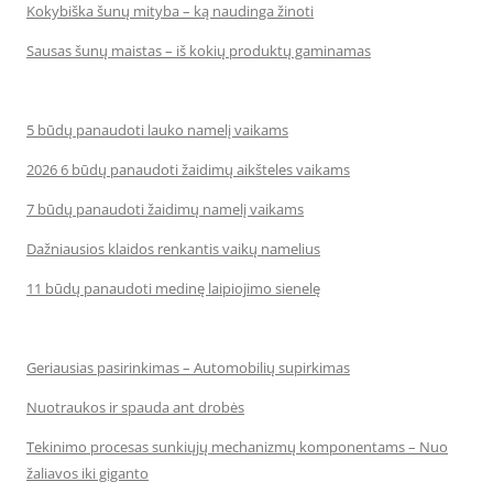
Kokybiška šunų mityba – ką naudinga žinoti
Sausas šunų maistas – iš kokių produktų gaminamas
5 būdų panaudoti lauko namelį vaikams
2026 6 būdų panaudoti žaidimų aikšteles vaikams
7 būdų panaudoti žaidimų namelį vaikams
Dažniausios klaidos renkantis vaikų namelius
11 būdų panaudoti medinę laipiojimo sienelę
Geriausias pasirinkimas – Automobilių supirkimas
Nuotraukos ir spauda ant drobės
Tekinimo procesas sunkiųjų mechanizmų komponentams – Nuo
žaliavos iki giganto