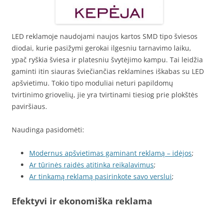
LED reklamoje naudojami naujos kartos SMD tipo šviesos
diodai, kurie pasižymi gerokai ilgesniu tarnavimo laiku,
ypač ryškia šviesa ir platesniu švytėjimo kampu. Tai leidžia
gaminti itin siauras šviečiančias reklamines iškabas su LED
apšvietimu. Tokio tipo moduliai neturi papildomų
tvirtinimo griovelių, jie yra tvirtinami tiesiog prie plokštės
paviršiaus.
Naudinga pasidomėti:
Modernus apšvietimas gaminant reklamą – idėjos
;
Ar tūrinės raidės atitinka reikalavimus
;
Ar tinkamą reklamą pasirinkote savo verslui
;
Efektyvi ir ekonomiška reklama