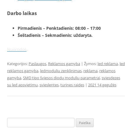
Darbo laikas
Pirmadienis – Penktadienis: 08:00 – 17:00
Šeštadienis – Sekmadienis: uždaryta.
Nuorodos
Kategorijos:
Paslaugos
,
Reklamos gamyba
| Žymos:
led reklama
,
led
reklamos gamyba
,
ledmoduliu zenklinimas
,
reklama
,
reklamos
gamyba
,
SMD tipo šviesos diodų modulių parametrai
,
sviesdezes
su led apsvietimu
,
svieslentes
,
turines raides
|
2021 14 gegužės
Ieškoti: