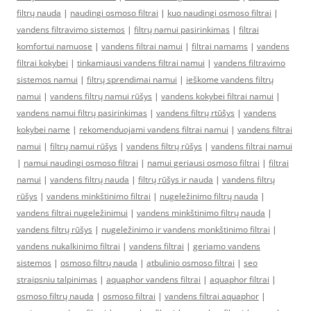
filtrų nauda
|
naudingi osmoso filtrai
|
kuo naudingi osmoso filtrai
|
vandens filtravimo sistemos
|
filtrų namui pasirinkimas
|
filtrai
komfortui namuose
|
vandens filtrai namui
|
filtrai namams
|
vandens
filtrai kokybei
|
tinkamiausi vandens filtrai namui
|
vandens filtravimo
sistemos namui
|
filtrų sprendimai namui
|
ieškome vandens filtrų
namui
|
vandens filtrų namui rūšys
|
vandens kokybei filtrai namui
|
vandens namui filtrų pasirinkimas
|
vandens filtrų rtūšys
|
vandens
kokybei name
|
rekomenduojami vandens filtrai namui
|
vandens filtrai
namui
|
filtrų namui rūšys
|
vandens filtrų rūšys
|
vandens filtrai namui
|
namui naudingi osmoso filtrai
|
namui geriausi osmoso filtrai
|
filtrai
namui
|
vandens filtrų nauda
|
filtrų rūšys ir nauda
|
vandens filtrų
rūšys
|
vandens minkštinimo filtrai
|
nugeležinimo filtrų nauda
|
vandens filtrai nugeležinimui
|
vandens minkštinimo filtrų nauda
|
vandens filtrų rūšys
|
nugeležinimo ir vandens monkštinimo filtrai
|
vandens nukalkinimo filtrai
|
vandens filtrai
|
geriamo vandens
sistemos
|
osmoso filtrų nauda
|
atbulinio osmoso filtrai
|
seo
straipsniu talpinimas
|
aquaphor vandens filtrai
|
aquaphor filtrai
|
osmoso filtrų nauda
|
osmoso filtrai
|
vandens filtrai aquaphor
|