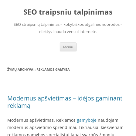
Pereiti
prie
SEO traipsniu talpinimas
turinio
SEO straipsnių talpinimas – kokybiškos atgalinės nuorodos –
efektyvi nauda verslui internete.
Meniu
ŽYMŲ ARCHYVAI:
REKLAMOS GAMYBA
Modernus apšvietimas – idėjos gaminant
reklamą
Modernus apšvietimas. Reklamos
gamyboje
naudojami
modernūs apšvietimo sprendimai. Tikriausiai kiekvienam
reklamos gamybos specialistui labai svarbūs žmonių