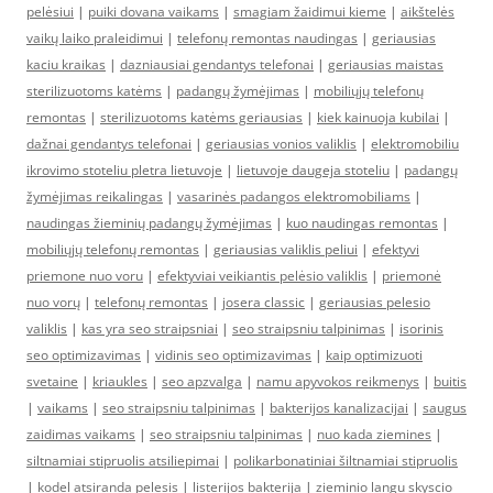
pelėsiui
|
puiki dovana vaikams
|
smagiam žaidimui kieme
|
aikštelės
vaikų laiko praleidimui
|
telefonų remontas naudingas
|
geriausias
kaciu kraikas
|
dazniausiai gendantys telefonai
|
geriausias maistas
sterilizuotoms katėms
|
padangų žymėjimas
|
mobiliųjų telefonų
remontas
|
sterilizuotoms katėms geriausias
|
kiek kainuoja kubilai
|
dažnai gendantys telefonai
|
geriausias vonios valiklis
|
elektromobiliu
ikrovimo stoteliu pletra lietuvoje
|
lietuvoje daugeja stoteliu
|
padangų
žymėjimas reikalingas
|
vasarinės padangos elektromobiliams
|
naudingas žieminių padangų žymėjimas
|
kuo naudingas remontas
|
mobiliųjų telefonų remontas
|
geriausias valiklis peliui
|
efektyvi
priemone nuo voru
|
efektyviai veikiantis pelėsio valiklis
|
priemonė
nuo vorų
|
telefonų remontas
|
josera classic
|
geriausias pelesio
valiklis
|
kas yra seo straipsniai
|
seo straipsniu talpinimas
|
isorinis
seo optimizavimas
|
vidinis seo optimizavimas
|
kaip optimizuoti
svetaine
|
kriaukles
|
seo apzvalga
|
namu apyvokos reikmenys
|
buitis
|
vaikams
|
seo straipsniu talpinimas
|
bakterijos kanalizacijai
|
saugus
zaidimas vaikams
|
seo straipsniu talpinimas
|
nuo kada ziemines
|
siltnamiai stipruolis atsiliepimai
|
polikarbonatiniai šiltnamiai stipruolis
|
kodel atsiranda pelesis
|
listerijos bakterija
|
zieminio langu skyscio