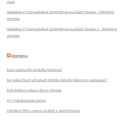
oazę
Ilgalaikiai ir trumpalaikiai sprendimai puošiant fasadą – Klinkerio
plytelės
Ilgalaikiai ir trumpalaikiai sprendimai puošiant fasadą 2 – Klinkerio
plytelės
EKSPERTAI
Kaip pasiruošti trinkelių klojimui?
Ką reikia žinoti užsakant didelių detalių tekinimo paslaugas?
Kokybiškos vidaus durys Vilniuje
A++ reikalavimai namui
Vandens filtrų namui analizė ir pasirinkimas