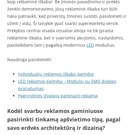
kaip reklaminė iškaba! Be įmonės pavadinimo ir prekės
ženklo demonstravimo, Jūsų reklaminė iškaba turi būti
tokia patraukli, kad priverstų žmones sustoti, pasidomėti ir
užeiti į vidų. Ši taisyklė ypač svarbi
supermarketų
versle.
Prekybos centrai visada vizualiai vilioja ne tik įprasta
reklamine iškaba, bet ir įvairiomis akcijomis, nuolaidomis,
pasitelkdami tam į pagalbą modernius
LED
modulius.
Naudinga pasidomėti:
Individualių reklamos iškabų gamyba
;
LED reklamos gamyba – Modulių su SMD diodais
pranašumas
;
Pagrindinės įžvalgos gaminant reklamą
;
Kodėl svarbu reklamos gaminiuose
pasirinkti tinkamą apšvietimo tipą, pagal
savo erdvės architektūrą ir dizainą?