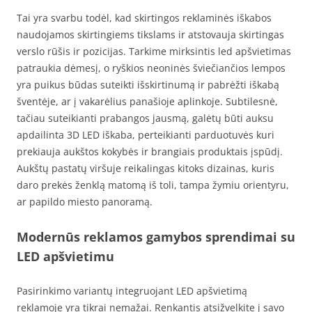
Tai yra svarbu todėl, kad skirtingos reklaminės iškabos
naudojamos skirtingiems tikslams ir atstovauja skirtingas
verslo rūšis ir pozicijas. Tarkime mirksintis led apšvietimas
patraukia dėmesį, o ryškios neoninės šviečiančios lempos
yra puikus būdas suteikti išskirtinumą ir pabrėžti iškabą
šventėje, ar į vakarėlius panašioje aplinkoje. Subtilesnė,
tačiau suteikianti prabangos jausmą, galėtų būti auksu
apdailinta 3D LED iškaba, perteikianti parduotuvės kuri
prekiauja aukštos kokybės ir brangiais produktais įspūdį.
Aukštų pastatų viršuje reikalingas kitoks dizainas, kuris
daro prekės ženklą matomą iš toli, tampa žymiu orientyru,
ar papildo miesto panoramą.
Modernūs reklamos gamybos sprendimai su
LED apšvietimu
Pasirinkimo variantų integruojant LED apšvietimą
reklamoje yra tikrai nemažai. Renkantis atsižvelkite į savo