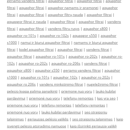
geriamo vandens filtrai
|
aquaphor filtrai
|
aquaphor filtrai
|
aquaphor
filtrai
|
aquaphor filtrai
|
aquaphor namams ir pramonei
|
aquaphor
filtrai
|
aquaphor filtrai
|
aquaphor filtrų nauda
|
aquaphor filtrai
|
aquapgor filtrai ir nauda
|
aquaphor filtrai
|
aquaphor filtrai
|
vandens
filtrai
|
aquaphor filtrai
|
vandens filtru rusys
|
aquaphor s800
|
aquaphor ro-101s
|
aquaphor ro-102s
|
aquapgor s550
|
aquaphor
s1000
|
namui ir biurui aquaphor filtrai
|
namams ir biurui aquaphor
filtrai
|
kodel aquaphor filtrai
|
aquaphor filtrai
|
vandens filtrai
|
aquaphor filtrai
|
aquaphor ro-101s
|
aquaphor ro-202s
|
aquaphor ro-
102s
|
aquaphor ro-202s
|
aquaphor ro-206s
|
vandens filtrai
|
aquaphor s800
|
aquaphor s550
|
geriamo vandens filtrai
|
aquaphor
s1000
|
aquaphor ro 101s
|
aquaphor 102s
|
aquaphor ro 202s
|
aquaphor ro 206s
|
vandens minkstinimo filtrai
|
nugeležinimo filtrai
|
pelesio kvapa galima panaikinti
|
priemone nuo voru
|
lauko kubilai
pardavimui
|
priemonė nuo vorų
|
telefonų remontas
|
kas yra seo
|
priemone nuo voru
|
telefonų remontas
|
telefonų remontas
|
priemonė nuo vorų
|
lauko kubilai pardavimui
|
seo straipsniu
talpinimas
|
geriausias pelėsio valiklis
|
seo straipsniu talpinimas
|
kaip
isvengti pelesio atsiradimo namuose
|
kaip išsirinkti geriausią valiklį