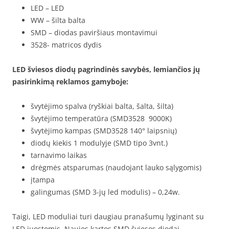
LED – LED
WW – šilta balta
SMD – diodas paviršiaus montavimui
3528- matricos dydis
LED šviesos diodų pagrindinės savybės, lemiančios jų
pasirinkimą reklamos gamyboje:
švytėjimo spalva (ryškiai balta, šalta, šilta)
švytėjimo temperatūra (SMD3528 9000K)
švytėjimo kampas (SMD3528 140° laipsnių)
diodų kiekis 1 modulyje (SMD tipo 3vnt.)
tarnavimo laikas
drėgmės atsparumas (naudojant lauko sąlygomis)
įtampa
galingumas (SMD 3-jų led modulis) – 0,24w.
Taigi, LED moduliai turi daugiau pranašumų lyginant su
LED juostomis. Naujos kartos SMD šviesos diodai