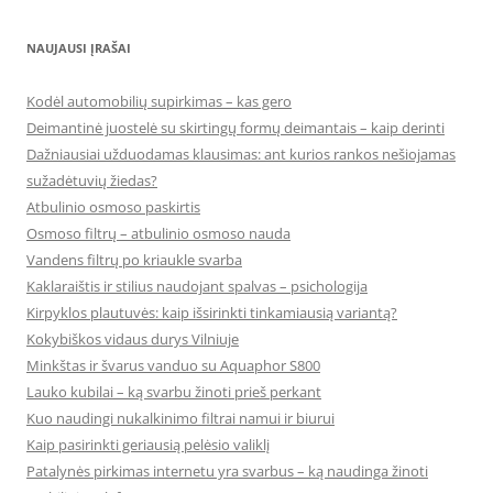
NAUJAUSI ĮRAŠAI
Kodėl automobilių supirkimas – kas gero
Deimantinė juostelė su skirtingų formų deimantais – kaip derinti
Dažniausiai užduodamas klausimas: ant kurios rankos nešiojamas
sužadėtuvių žiedas?
Atbulinio osmoso paskirtis
Osmoso filtrų – atbulinio osmoso nauda
Vandens filtrų po kriaukle svarba
Kaklaraištis ir stilius naudojant spalvas – psichologija
Kirpyklos plautuvės: kaip išsirinkti tinkamiausią variantą?
Kokybiškos vidaus durys Vilniuje
Minkštas ir švarus vanduo su Aquaphor S800
Lauko kubilai – ką svarbu žinoti prieš perkant
Kuo naudingi nukalkinimo filtrai namui ir biurui
Kaip pasirinkti geriausią pelėsio valiklį
Patalynės pirkimas internetu yra svarbus – ką naudinga žinoti