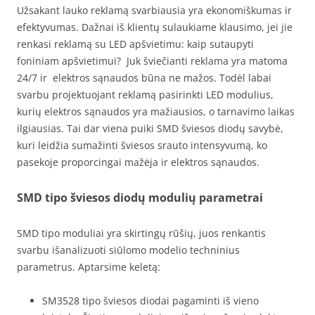
Užsakant lauko reklamą svarbiausia yra ekonomiškumas ir
efektyvumas. Dažnai iš klientų sulaukiame klausimo, jei jie
renkasi reklamą su LED apšvietimu: kaip sutaupyti
foniniam apšvietimui? Juk šviečianti reklama yra matoma
24/7 ir elektros sąnaudos būna ne mažos. Todėl labai
svarbu projektuojant reklamą pasirinkti LED modulius,
kurių elektros sąnaudos yra mažiausios, o tarnavimo laikas
ilgiausias. Tai dar viena puiki SMD šviesos diodų savybė,
kuri leidžia sumažinti šviesos srauto intensyvumą, ko
pasekoje proporcingai mažėja ir elektros sąnaudos.
SMD tipo šviesos diodų modulių parametrai
SMD tipo moduliai yra skirtingų rūšių, juos renkantis
svarbu išanalizuoti siūlomo modelio techninius
parametrus. Aptarsime keletą:
SM3528 tipo šviesos diodai pagaminti iš vieno