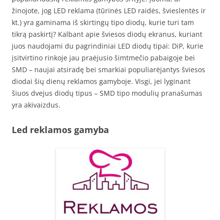
žinojote, jog LED reklama (tūrinės LED raidės, švieslentės ir
kt.) yra gaminama iš skirtingų tipo diodų, kurie turi tam
tikrą paskirtį? Kalbant apie šviesos diodų ekranus, kuriant
juos naudojami du pagrindiniai LED diodų tipai: DiP, kurie
įsitvirtino rinkoje jau praėjusio šimtmečio pabaigoje bei
SMD – naujai atsiradę bei smarkiai populiarėjantys šviesos
diodai šių dienų reklamos gamyboje. Visgi, jei lyginant
šiuos dvejus diodų tipus – SMD tipo modulių pranašumas
yra akivaizdus.
Led reklamos gamyba