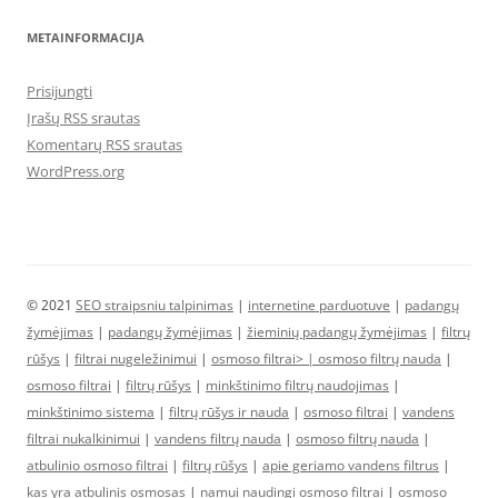
METAINFORMACIJA
Prisijungti
Įrašų RSS srautas
Komentarų RSS srautas
WordPress.org
© 2021
SEO straipsniu talpinimas
|
internetine parduotuve
|
padangų
žymėjimas
|
padangų žymėjimas
|
žieminių padangų žymėjimas
|
filtrų
rūšys
|
filtrai nugeležinimui
|
osmoso filtrai> |
osmoso filtrų nauda
|
osmoso filtrai
|
filtrų rūšys
|
minkštinimo filtrų naudojimas
|
minkštinimo sistema
|
filtrų rūšys ir nauda
|
osmoso filtrai
|
vandens
filtrai nukalkinimui
|
vandens filtrų nauda
|
osmoso filtrų nauda
|
atbulinio osmoso filtrai
|
filtrų rūšys
|
apie geriamo vandens filtrus
|
kas yra atbulinis osmosas
|
namui naudingi osmoso filtrai
|
osmoso