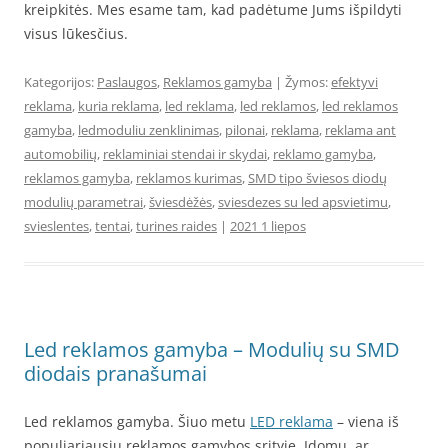
kreipkitės. Mes esame tam, kad padėtume Jums išpildyti
visus lūkesčius.
Kategorijos:
Paslaugos
,
Reklamos gamyba
| Žymos:
efektyvi
reklama
,
kuria reklama
,
led reklama
,
led reklamos
,
led reklamos
gamyba
,
ledmoduliu zenklinimas
,
pilonai
,
reklama
,
reklama ant
automobilių
,
reklaminiai stendai ir skydai
,
reklamo gamyba
,
reklamos gamyba
,
reklamos kurimas
,
SMD tipo šviesos diodų
modulių parametrai
,
šviesdėžės
,
sviesdezes su led apsvietimu
,
svieslentes
,
tentai
,
turines raides
|
2021 1 liepos
Led reklamos gamyba – Modulių su SMD
diodais pranašumai
Led reklamos gamyba. Šiuo metu
LED reklama
– viena iš
populiariausių reklamos gamybos srityje. Įdomu, ar