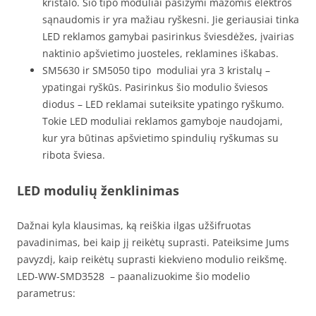
kristalo. Šio tipo moduliai pasižymi mažomis elektros
sąnaudomis ir yra mažiau ryškesni. Jie geriausiai tinka
LED reklamos gamybai pasirinkus šviesdėžes, įvairias
naktinio apšvietimo juosteles, reklamines iškabas.
SM5630 ir SM5050 tipo moduliai yra 3 kristalų –
ypatingai ryškūs. Pasirinkus šio modulio šviesos
diodus – LED reklamai suteiksite ypatingo ryškumo.
Tokie LED moduliai reklamos gamyboje naudojami,
kur yra būtinas apšvietimo spindulių ryškumas su
ribota šviesa.
LED modulių že
nklinimas
Dažnai kyla klausimas, ką reiškia ilgas užšifruotas
pavadinimas, bei kaip jį reikėtų suprasti. Pateiksime Jums
pavyzdį, kaip reikėtų suprasti kiekvieno modulio reikšmę.
LED-WW-SMD3528 – paanalizuokime šio modelio
parametrus: