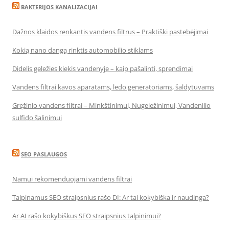
BAKTERIJOS KANALIZACIJAI
Dažnos klaidos renkantis vandens filtrus – Praktiški pastebėjimai
Kokią nano dangą rinktis automobilio stiklams
Didelis geležies kiekis vandenyje – kaip pašalinti, sprendimai
Vandens filtrai kavos aparatams, ledo generatoriams, šaldytuvams
Gręžinio vandens filtrai – Minkštinimui, Nugeležinimui, Vandenilio
sulfido šalinimui
SEO PASLAUGOS
Namui rekomenduojami vandens filtrai
Talpinamus SEO straipsnius rašo DI: Ar tai kokybiška ir naudinga?
Ar AI rašo kokybiškus SEO straipsnius talpinimui?