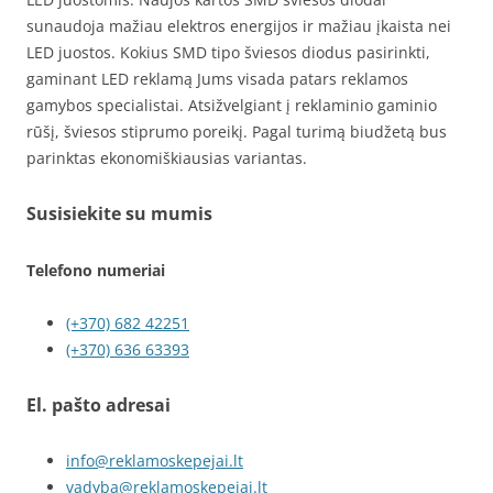
sunaudoja mažiau elektros energijos ir mažiau įkaista nei
LED juostos. Kokius SMD tipo šviesos diodus pasirinkti,
gaminant LED reklamą Jums visada patars reklamos
gamybos specialistai. Atsižvelgiant į reklaminio gaminio
rūšį, šviesos stiprumo poreikį. Pagal turimą biudžetą bus
parinktas ekonomiškiausias variantas.
Susisiekite su mumis
Telefono numeriai
(+370) 682 42251
(+370) 636 63393
El. pašto adresai
info@reklamoskepejai.lt
vadyba@reklamoskepejai.lt