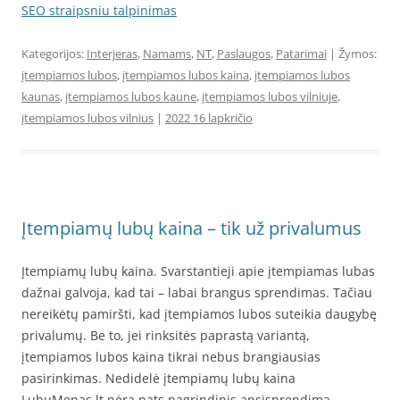
SEO straipsniu talpinimas
Kategorijos:
Interjeras
,
Namams
,
NT
,
Paslaugos
,
Patarimai
| Žymos:
įtempiamos lubos
,
įtempiamos lubos kaina
,
įtempiamos lubos
kaunas
,
įtempiamos lubos kaune
,
įtempiamos lubos vilniuje
,
įtempiamos lubos vilnius
|
2022 16 lapkričio
Įtempiamų lubų kaina – tik už privalumus
Įtempiamų lubų kaina. Svarstantieji apie įtempiamas lubas
dažnai galvoja, kad tai – labai brangus sprendimas. Tačiau
nereikėtų pamiršti, kad įtempiamos lubos suteikia daugybę
privalumų. Be to, jei rinksitės paprastą variantą,
įtempiamos lubos kaina tikrai nebus brangiausias
pasirinkimas. Nedidelė įtempiamų lubų kaina
LubuMenas.lt nėra pats pagrindinis apsisprendimą