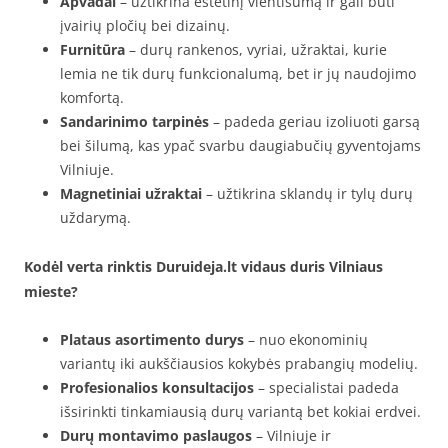
Apvadai
– užtikrina estetinį vientisumą ir gali būti
įvairių pločių bei dizainų.
Furnitūra
– durų rankenos, vyriai, užraktai, kurie
lemia ne tik durų funkcionalumą, bet ir jų naudojimo
komfortą.
Sandarinimo tarpinės
– padeda geriau izoliuoti garsą
bei šilumą, kas ypač svarbu daugiabučių gyventojams
Vilniuje.
Magnetiniai užraktai
– užtikrina sklandų ir tylų durų
uždarymą.
Kodėl verta rinktis Duruideja.lt vidaus duris Vilniaus
mieste?
Plataus asortimento durys
– nuo ekonominių
variantų iki aukščiausios kokybės prabangių modelių.
Profesionalios konsultacijos
– specialistai padeda
išsirinkti tinkamiausią durų variantą bet kokiai erdvei.
Durų montavimo paslaugos
– Vilniuje ir