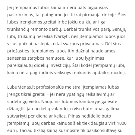
Jei įtempiamos lubos kaina ir nėra pats pigiausias
pasirinkimas, tai patogumu jos tikrai pirmauja rinkoje. Šios
lubos įrengiamos greitai ir be jokių dulkių ar ilgai
trunkančių remonto darbų. Darbai trunka vos parą. Senųjų
lubų trūkumų nereikia tvarkyti, nes įtempiamos lubos juos
visus puikiai paslepia, o tai svarbus privalumas. Dėl šios
priežasties įtempiamos lubos itin dažnai naudojamos
senesnės statybos namuose, kur lubų lyginimas
pareikalautų didelių investicijų. Štai kodėl įtempiamų lubų
kaina nėra pagrindinis veiksnys renkantis apdailos modelį.
LubuMenas.lt profesionalūs meistrai įtempiamas lubas
įrengs tikrai greitai – jei nėra ypatingų reikalavimų ar
sudėtingų vietų. Naujomis lubomis kambaryje galėsite
džiaugtis jau po kelių valandų, o viso buto lubas galima
sutvarkyti per dieną ar kelias. Pilnas nedidelio buto
įtempiamų lubų darbas kainuos šiek tiek daugiau virš 1000
eurų. Tačiau tikslią kainą sužinosite tik pasikonsultavę su