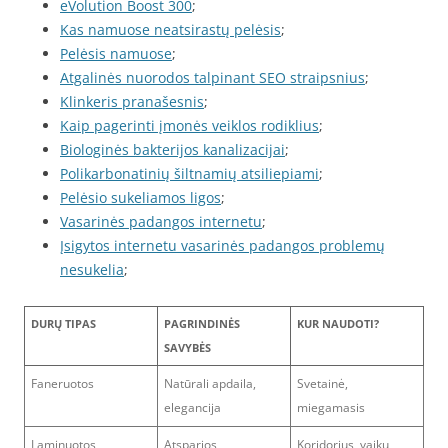
eVolution Boost 300
;
Kas namuose neatsirastų pelėsis
;
Pelėsis namuose
;
Atgalinės nuorodos talpinant SEO straipsnius
;
Klinkeris pranašesnis
;
Kaip pagerinti įmonės veiklos rodiklius
;
Biologinės bakterijos kanalizacijai
;
Polikarbonatinių šiltnamių atsiliepiami
;
Pelėsio sukeliamos ligos
;
Vasarinės padangos internetu
;
Įsigytos internetu vasarinės padangos problemų
nesukelia
;
DURŲ TIPAS
PAGRINDINĖS
KUR NAUDOTI?
SAVYBĖS
Faneruotos
Natūrali apdaila,
Svetainė,
elegancija
miegamasis
Laminuotos
Atsparios
Koridorius, vaikų