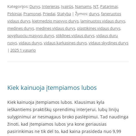
Kategorijos:
Durys
,
Interjeras
,
Įvairūs
,
Namams
,
NT
,
Patarimai
,
Pirkiniai
,
Pramonei
,
Priedai
,
Statyba
| Žymos:
durys
,
faneruotos
vidaus durys
,
kietmedzio masyvo durys
,
laminuotos vidaus durys
,
medines durys
,
medines vidaus durys
,
plastikines vidaus durys
,
spygliuociu masyvo durys
,
stiklines vidaus durys
,
vidaus duru
rusys
,
vidaus durys
,
vidaus karkasines durys
,
vidaus skydines durys
|
2025 1 vasario
Kiek kainuoja įtempiamos lubos
Kiek kainuoja įtempiamos lubos. Klausimas kyla
ieškantiems praktiškų sprendimų interjerui, lubų linijų
sulyginimui ar nesmagaus broko paslėpimui. Tad naudinga
žinoti, kad įtempiamos lubos yra kone geriausias
pasirinkimas ne tik dėl to, kad kaina prasideda nuo 9,99