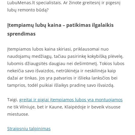
LubuMenas.lt specialistais. Ar žinote greitesnį ir pigesnį
lubų remonto būdą?
Įtempiamų lubų kaina –
patikimas ilgalaikis
sprendimas
Įtempiamos lubos kaina skiriasi, priklausomai nuo
naudojamų medžiagų, tačiau pasirinkę kokybišką plėvelę,
lubomis džiaugsitės daugiau nei dešimtmetį. Tokios lubos
nekeičia savo išvaizdos, netrūkinėja ir neskilinėja kaip
dažai ar tinkas. Jos yra patvarios ir išlieka lanksčios bei
tamprios, todėl puikiai išlaikys pradinę savo išvaizdą.
Taigi,
greitai ir pigiai įtempiamos lubos yra montuojamos
ne tik Vilniuje, bet ir Kaune, Klaipėdoje ir beveik visuose
miestuose.
Straipsniu talpinimas