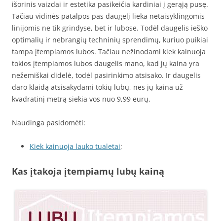
išorinis vaizdai ir estetika pasikeičia kardiniai į gerąją pusę.
Tačiau vidinės patalpos pas daugelį lieka netaisyklingomis
linijomis ne tik grindyse, bet ir lubose. Todėl daugelis ieško
optimalių ir nebrangių techninių sprendimų, kuriuo puikiai
tampa įtempiamos lubos. Tačiau nežinodami kiek kainuoja
tokios įtempiamos lubos daugelis mano, kad jų kaina yra
nežemiškai didelė, todėl pasirinkimo atsisako. Ir daugelis
daro klaidą atsisakydami tokių lubų, nes jų kaina už
kvadratinį metrą siekia vos nuo 9,99 eurų.
Naudinga pasidomėti:
Kiek kainuoja lauko tualetai
;
Kas įtakoja įtempiamų lubų kainą