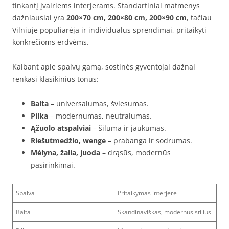
tinkantį įvairiems interjerams. Standartiniai matmenys
dažniausiai yra
200×70 cm, 200×80 cm, 200×90 cm
, tačiau
Vilniuje populiarėja ir individualūs sprendimai, pritaikyti
konkrečioms erdvėms.
Kalbant apie spalvų gamą, sostinės gyventojai dažnai
renkasi klasikinius tonus:
Balta
– universalumas, šviesumas.
Pilka
– modernumas, neutralumas.
Ąžuolo atspalviai
– šiluma ir jaukumas.
Riešutmedžio, wenge
– prabanga ir sodrumas.
Mėlyna, žalia, juoda
– drąsūs, modernūs
pasirinkimai.
Spalva
Pritaikymas interjere
Balta
Skandinaviškas, modernus stilius