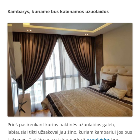
Kambarys, kuriame bus kabinamos užuolaidos
Prieš pasirenkant kurios naktinės užuolaidos galėtų
labiausiai tikti užsakovai jau žino, kuriam kambariui jos bus
taikomos. Tad žinant patalpų paskirtį
uzuolaidos
bus