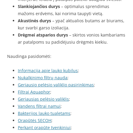
Slankiojančios durys
– optimalus sprendimas
mažoms erdvėms, kai norima taupyti vietą.
Akustinės durys
– ypač aktualios butams ar biurams,
kur svarbi garso izoliacija.
Drėgmei atsparios durys
– skirtos vonios kambariams
ar patalpoms su padidėjusiu drėgmės kiekiu.
Naudinga pasidomėti:
Informacija apie lauko kubilus
;
Nukalkinimo filtrų nauda
;
Geriausio pelėsio valiklio pasirinkimas
;
Filtrai Aquaphor
;
Geriausias pelėsio valiklis
;
Vandens filtrai namui
;
Bakterijos lauko tualetams
;
Orapūtės SECOH
;
Perkant orapūtę tvenkiniui
;