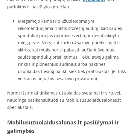
parinktos ir pasiūlytos greičiau.
Miegamojo kambario užuolaidoms yra
rekomenduojama rinktis storesnį audinį, kad saulės
spinduliai pro jas neprasiskverbtų ir nesutrukdytų
miegą ryte. Nors, kai kurių užsakovų poreikis gali ir
skirtis, kai rytais norisi pabusti jaučiant švelnius
saulės spindulių prisilietimus. Tokiu atveju galima
rinktis ir plonesnius audinius arba naktines
užuolaidas tiesiog palikti šiek tiek pratrauktas. Jei toks
veiksmas neįtakos užsakovų privatumui;
Norint išsirinkti tinkamas užuolaidas svetainei ir virtuvei,
naudinga pasikonsultuoti su Mobilusuzuolaidusalonas.lt
specialistais.
Mobilusuzuolaidusalonas.lt pasiūlymai ir
galimybės