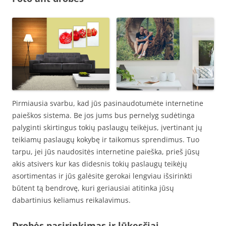
Pirmiausia svarbu, kad jūs pasinaudotumėte internetine
paieškos sistema. Be jos jums bus pernelyg sudėtinga
palyginti skirtingus tokių paslaugų teikėjus, įvertinant jų
teikiamų paslaugų kokybę ir taikomus sprendimus. Tuo
tarpu, jei jūs naudositės internetine paieška, prieš jūsų
akis atsivers kur kas didesnis tokių paslaugų teikėjų
asortimentas ir jūs galėsite gerokai lengviau išsirinkti
būtent tą bendrovę, kuri geriausiai atitinka jūsų
dabartinius keliamus reikalavimus.
Drobės pasirinkimas ir lūkesčiai