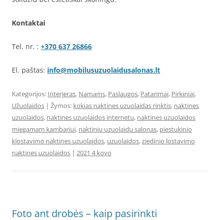
Kontaktai
Tel. nr. :
+370 637 26866
El. paštas:
info@mobilusuzuolaidusalonas.lt
Kategorijos:
Interjeras
,
Namams
,
Paslaugos
,
Patarimai
,
Pirkiniai
,
Užuolaidos
| Žymos:
kokias naktines uzuolaidas rinktis
,
naktines
uzuolaidos
,
naktines uzuolaidos internetu
,
naktines uzuolaidos
miegamam kambariui
,
naktiniu uzuolaidu salonas
,
piestukinio
klostavimo naktines uzuolaidos
,
uzuolaidos
,
ziedinio lostavimo
naktines uzuolaidos
|
2021 4 kovo
Foto ant drobės – kaip pasirinkti