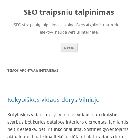
Pereiti
prie
SEO traipsniu talpinimas
turinio
SEO straipsnių talpinimas – kokybiškos atgalinės nuorodos –
efektyvi nauda verslui internete.
Meniu
TEMOS ARCHYVAI:
INTERJERAS
Kokybiškos vidaus durys Vilniuje
Kokybiškos vidaus durys Vilniuje. Vidaus durų kokybė –
svarbus bet kurios patalpos interjero elementas, lemiantis
ne tik estetiką, bet ir funkcionalumą. Sostinės gyventojams
aktualu rasti patikimą tiekėją, siūlantį platų vidaus durų