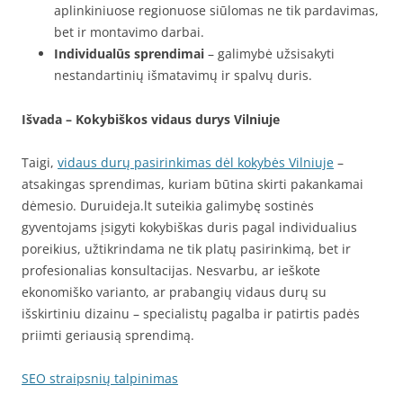
aplinkiniuose regionuose siūlomas ne tik pardavimas,
bet ir montavimo darbai.
Individualūs sprendimai
– galimybė užsisakyti
nestandartinių išmatavimų ir spalvų duris.
Išvada – Kokybiškos vidaus durys Vilniuje
Taigi,
vidaus durų pasirinkimas dėl kokybės Vilniuje
–
atsakingas sprendimas, kuriam būtina skirti pakankamai
dėmesio. Duruideja.lt suteikia galimybę sostinės
gyventojams įsigyti kokybiškas duris pagal individualius
poreikius, užtikrindama ne tik platų pasirinkimą, bet ir
profesionalias konsultacijas. Nesvarbu, ar ieškote
ekonomiško varianto, ar prabangių vidaus durų su
išskirtiniu dizainu – specialistų pagalba ir patirtis padės
priimti geriausią sprendimą.
SEO straipsnių talpinimas