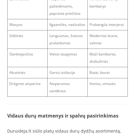
pažeidimams,
kambarys
paprasta priežiūra
Masyvo
Ilgaamžės, natūralios
Prabangūs interjerai
Stiklinės
Lengvumas, šviesos
Modernūs biurai,
pralaidumas
salonai
Slankiojančios
Vietos taupymas
Maži kambariai,
drabužinės
Akustinės
Garso izoliacija
Butai, biurai
Drėgmei atsparios
Atsparumas
Vonios, virtuvės
vandeniui
Vidaus durų matmenys ir spalvų pasirinkimas
Duruideja.lt siūlo platų vidaus durų dydžių asortimentą,