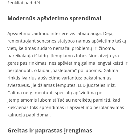
ženkliai padidėti.
Modernūs apšvietimo sprendimai
Apšvietimo vaidmuo interjere vis labiau auga. Deja,
remontuojant senesnės statybos namus apšvietimo taškų
vietų keitimas sudaro nemažai problemų ir, žinoma,
pareikalauja išlaidų. Įtempiamos lubos šiuo atveju yra
geras pasirinkimas, nes apšvietimą galima lengvai keisti ir
perplanuoti, o laidai „paslepiami“ po lubomis. Galima
rinktis įvairius apšvietimo variantus: pakabinamus
šviestuvus, įleidžiamas lemputes, LED juosteles ir kt.
Galima netgi montuoti specialų apšvietimą po
įtempiamomis lubomis! Tačiau nereikėtų pamiršti, kad
kiekvienas toks sprendimas ir apšvietimo perplanavimas
kainuoja papildomai.
Greitas ir paprastas įrengimas