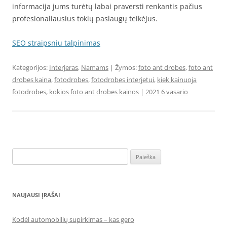
informacija jums turėtų labai praversti renkantis pačius
profesionaliausius tokių paslaugų teikėjus.
SEO straipsniu talpinimas
Kategorijos:
Interjeras
,
Namams
| Žymos:
foto ant drobes
,
foto ant
drobes kaina
,
fotodrobes
,
fotodrobes interjetui
,
kiek kainuoja
fotodrobes
,
kokios foto ant drobes kainos
|
2021 6 vasario
Ieškoti:
NAUJAUSI ĮRAŠAI
Kodėl automobilių supirkimas – kas gero