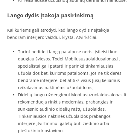
Ar reikalausite užuolaidų audinių derinimui namuose.
Lango dydis įtakoja pasirinkimą
Kai kuriems gali atrodyti, kad lango dydis neįtakoja
bendram interjero vaizdui, klysta. Atvirkščiai.
Turint nedidelį langą patalpose norisi įsileisti kuo
daugiau šviesos. Todėl Mobilusuzuolaidusalonas.lt
specialistai gali patarti ir parinkti tinkamiausias
užuolaidos bet, kurioms patalpoms. Jos ne tik derės
bendrame interjere, bet atitiks visus Jūsų keliamus
reikalavimus naktinėms užuolaidoms;
Didelių langų uždengimui Mobilusuzuolaidusalonas.lt
rekomenduoja rinktis modernias, prabangias ir
sunkesnio audinio didelių raštų užuolaidas.
Tinkamiausios naktinės užuolaidos prabangos
interjere įtvirtinimui galėtų būti žiedinio arba
pieštukinio klostavimo.