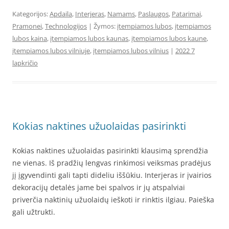
Kategorijos:
Apdaila
,
Interjeras
,
Namams
,
Paslaugos
,
Patarimai
,
Pramonei
,
Technologijos
| Žymos:
įtempiamos lubos
,
įtempiamos
lubos kaina
,
įtempiamos lubos kaunas
,
įtempiamos lubos kaune
,
įtempiamos lubos vilniuje
,
įtempiamos lubos vilnius
|
2022 7
lapkričio
Kokias naktines užuolaidas pasirinkti
Kokias naktines užuolaidas pasirinkti klausimą sprendžia
ne vienas. Iš pradžių lengvas rinkimosi veiksmas pradėjus
jį įgyvendinti gali tapti dideliu iššūkiu. Interjeras ir įvairios
dekoracijų detalės jame bei spalvos ir jų atspalviai
priverčia naktinių užuolaidų ieškoti ir rinktis ilgiau. Paieška
gali užtrukti.