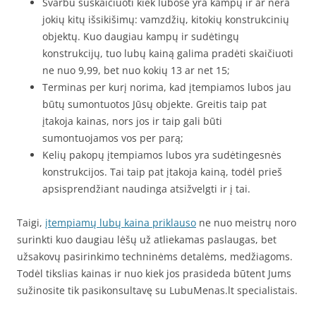
Svarbu suskaičiuoti kiek lubose yra kampų ir ar nėra
jokių kitų išsikišimų: vamzdžių, kitokių konstrukcinių
objektų. Kuo daugiau kampų ir sudėtingų
konstrukcijų, tuo lubų kainą galima pradėti skaičiuoti
ne nuo 9,99, bet nuo kokių 13 ar net 15;
Terminas per kurį norima, kad įtempiamos lubos jau
būtų sumontuotos Jūsų objekte. Greitis taip pat
įtakoja kainas, nors jos ir taip gali būti
sumontuojamos vos per parą;
Kelių pakopų įtempiamos lubos yra sudėtingesnės
konstrukcijos. Tai taip pat įtakoja kainą, todėl prieš
apsisprendžiant naudinga atsižvelgti ir į tai.
Taigi,
įtempiamų lubų kaina priklauso
ne nuo meistrų noro
surinkti kuo daugiau lėšų už atliekamas paslaugas, bet
užsakovų pasirinkimo techninėms detalėms, medžiagoms.
Todėl tikslias kainas ir nuo kiek jos prasideda būtent Jums
sužinosite tik pasikonsultavę su LubuMenas.lt specialistais.