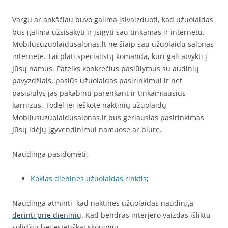
Vargu ar ankščiau buvo galima įsivaizduoti, kad užuolaidas
bus galima užsisakyti ir įsigyti sau tinkamas ir internetu.
Mobilusuzuolaidusalonas.lt ne šiaip sau užuolaidų salonas
internete. Tai plati specialistų komanda, kuri gali atvykti į
Jūsų namus. Pateiks konkrečius pasiūlymus su audinių
pavyzdžiais, pasiūs užuolaidas pasirinkimui ir net
pasisiūlys jas pakabinti parenkant ir tinkamiausius
karnizus. Todėl jei ieškote naktinių užuolaidų
Mobilusuzuolaidusalonas.lt bus geriausias pasirinkimas
Jūsų idėjų įgyvendinimui namuose ar biure.
Naudinga pasidomėti:
Kokias dienines užuolaidas rinktis
;
Naudinga atminti, kad naktines užuolaidas naudinga
derinti prie dieninių
. Kad bendras interjero vaizdas išliktų
solidžiu bei estetiškai skoningu.