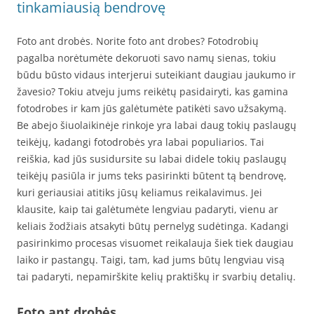
tinkamiausią bendrovę
Foto ant drobės. Norite foto ant drobes? Fotodrobių
pagalba norėtumėte dekoruoti savo namų sienas, tokiu
būdu būsto vidaus interjerui suteikiant daugiau jaukumo ir
žavesio? Tokiu atveju jums reikėtų pasidairyti, kas gamina
fotodrobes ir kam jūs galėtumėte patikėti savo užsakymą.
Be abejo šiuolaikinėje rinkoje yra labai daug tokių paslaugų
teikėjų, kadangi fotodrobės yra labai populiarios. Tai
reiškia, kad jūs susidursite su labai didele tokių paslaugų
teikėjų pasiūla ir jums teks pasirinkti būtent tą bendrovę,
kuri geriausiai atitiks jūsų keliamus reikalavimus. Jei
klausite, kaip tai galėtumėte lengviau padaryti, vienu ar
keliais žodžiais atsakyti būtų pernelyg sudėtinga. Kadangi
pasirinkimo procesas visuomet reikalauja šiek tiek daugiau
laiko ir pastangų. Taigi, tam, kad jums būtų lengviau visą
tai padaryti, nepamirškite kelių praktiškų ir svarbių detalių.
Foto ant drobės