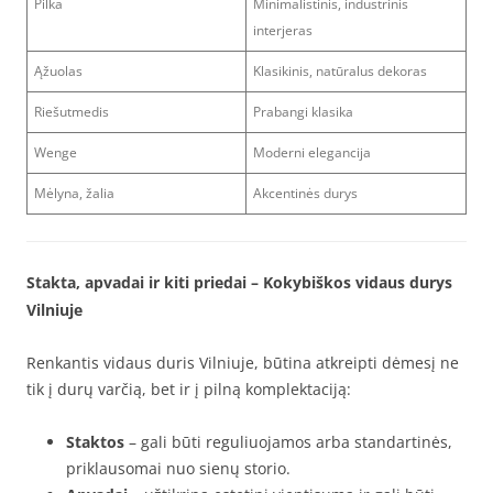
Pilka
Minimalistinis, industrinis
interjeras
Ąžuolas
Klasikinis, natūralus dekoras
Riešutmedis
Prabangi klasika
Wenge
Moderni elegancija
Mėlyna, žalia
Akcentinės durys
Stakta, apvadai ir kiti priedai – Kokybiškos vidaus durys
Vilniuje
Renkantis vidaus duris Vilniuje, būtina atkreipti dėmesį ne
tik į durų varčią, bet ir į pilną komplektaciją:
Staktos
– gali būti reguliuojamos arba standartinės,
priklausomai nuo sienų storio.