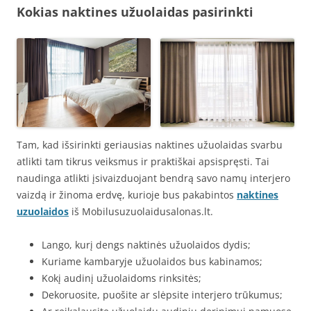
Kokias naktines užuolaidas pasirinkti
Tam, kad išsirinkti geriausias naktines užuolaidas svarbu
atlikti tam tikrus veiksmus ir praktiškai apsispręsti. Tai
naudinga atlikti įsivaizduojant bendrą savo namų interjero
vaizdą ir žinoma erdvę, kurioje bus pakabintos
naktines
uzuolaidos
iš Mobilusuzuolaidusalonas.lt.
Lango, kurį dengs naktinės užuolaidos dydis;
Kuriame kambaryje užuolaidos bus kabinamos;
Kokį audinį užuolaidoms rinksitės;
Dekoruosite, puošite ar slėpsite interjero trūkumus;