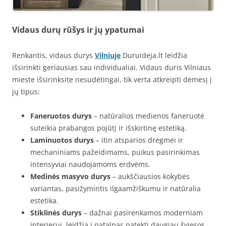
Vidaus durų rūšys ir jų ypatumai
Renkantis, vidaus durys
Vilniuje
Duruideja.lt leidžia
išsirinkti geriausias sau individualiai. Vidaus duris Vilniaus
mieste išsirinksite nesudėtingai, tik verta atkreipti dėmesį į
jų tipus:
Faneruotos durys
– natūralios medienos faneruotė
suteikia prabangos pojūtį ir išskirtinę estetiką.
Laminuotos durys
– itin atsparios drėgmei ir
mechaniniams pažeidimams, puikus pasirinkimas
intensyviai naudojamoms erdvėms.
Medinės masyvo durys
– aukščiausios kokybės
variantas, pasižymintis ilgaamžiškumu ir natūralia
estetika.
Stiklinės durys
– dažnai pasirenkamos moderniam
interjerui, leidžia į patalpas patekti daugiau šviesos.