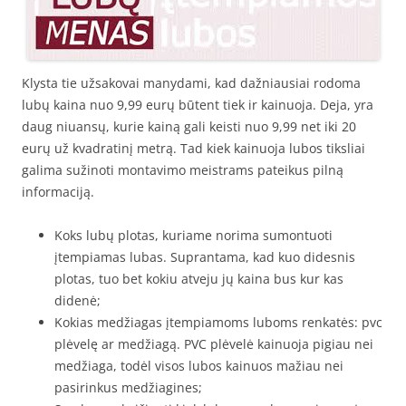
Klysta tie užsakovai manydami, kad dažniausiai rodoma
lubų kaina nuo 9,99 eurų būtent tiek ir kainuoja. Deja, yra
daug niuansų, kurie kainą gali keisti nuo 9,99 net iki 20
eurų už kvadratinį metrą. Tad kiek kainuoja lubos tiksliai
galima sužinoti montavimo meistrams pateikus pilną
informaciją.
Koks lubų plotas, kuriame norima sumontuoti
įtempiamas lubas. Suprantama, kad kuo didesnis
plotas, tuo bet kokiu atveju jų kaina bus kur kas
didenė;
Kokias medžiagas įtempiamoms luboms renkatės: pvc
plėvelę ar medžiagą. PVC plėvelė kainuoja pigiau nei
medžiaga, todėl visos lubos kainuos mažiau nei
pasirinkus medžiagines;