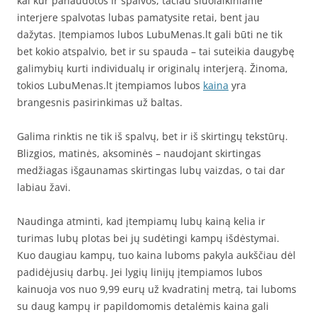
kai kur panaudotos ir spalvos, tačiau šiuolaikiniame
interjere spalvotas lubas pamatysite retai, bent jau
dažytas. Įtempiamos lubos LubuMenas.lt gali būti ne tik
bet kokio atspalvio, bet ir su spauda – tai suteikia daugybę
galimybių kurti individualų ir originalų interjerą. Žinoma,
tokios LubuMenas.lt įtempiamos lubos
kaina
yra
brangesnis pasirinkimas už baltas.
Galima rinktis ne tik iš spalvų, bet ir iš skirtingų tekstūrų.
Blizgios, matinės, aksominės – naudojant skirtingas
medžiagas išgaunamas skirtingas lubų vaizdas, o tai dar
labiau žavi.
Naudinga atminti, kad įtempiamų lubų kainą kelia ir
turimas lubų plotas bei jų sudėtingi kampų išdėstymai.
Kuo daugiau kampų, tuo kaina luboms pakyla aukščiau dėl
padidėjusių darbų. Jei lygių linijų įtempiamos lubos
kainuoja vos nuo 9,99 eurų už kvadratinį metrą, tai luboms
su daug kampų ir papildomomis detalėmis kaina gali