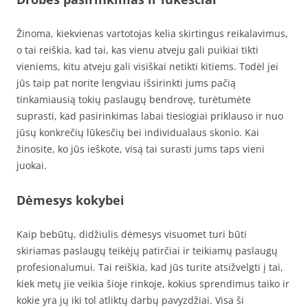
Žinoma, kiekvienas vartotojas kelia skirtingus reikalavimus,
o tai reiškia, kad tai, kas vienu atveju gali puikiai tikti
vieniems, kitu atveju gali visiškai netikti kitiems. Todėl jei
jūs taip pat norite lengviau išsirinkti jums pačią
tinkamiausią tokių paslaugų bendrovę, turėtumėte
suprasti, kad pasirinkimas labai tiesiogiai priklauso ir nuo
jūsų konkrečių lūkesčių bei individualaus skonio. Kai
žinosite, ko jūs ieškote, visą tai surasti jums taps vieni
juokai.
Dėmesys kokybei
Kaip bebūtų, didžiulis dėmesys visuomet turi būti
skiriamas paslaugų teikėjų patirčiai ir teikiamų paslaugų
profesionalumui. Tai reiškia, kad jūs turite atsižvelgti į tai,
kiek metų jie veikia šioje rinkoje, kokius sprendimus taiko ir
kokie yra jų iki tol atliktų darbų pavyzdžiai. Visa ši