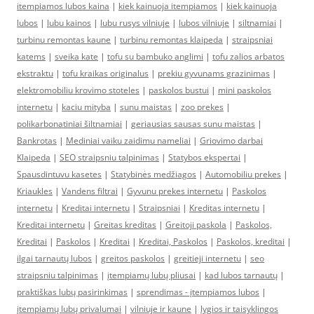
itempiamos lubos kaina
|
kiek kainuoja itempiamos
|
kiek kainuoja
lubos
|
lubu kainos
|
lubu rusys vilniuje
|
lubos vilniuje
|
siltnamiai
|
turbinu remontas kaune
|
turbinu remontas klaipeda
|
straipsniai
katems
|
sveika kate
|
tofu su bambuko anglimi
|
tofu zalios arbatos
ekstraktu
|
tofu kraikas originalus
|
prekiu gyvunams grazinimas
|
elektromobiliu krovimo stoteles
|
paskolos bustui
|
mini paskolos
internetu
|
kaciu mityba
|
sunu maistas
|
zoo prekes
|
polikarbonatiniai šiltnamiai
|
geriausias sausas sunu maistas
|
Bankrotas
|
Mediniai vaiku zaidimu nameliai
|
Griovimo darbai
Klaipeda
|
SEO straipsniu talpinimas
|
Statybos ekspertai
|
Spausdintuvu kasetes
|
Statybinės medžiagos
|
Automobiliu prekes
|
Kriaukles
|
Vandens filtrai
|
Gyvunu prekes internetu
|
Paskolos
internetu
|
Kreditai internetu
|
Straipsniai
|
Kreditas internetu
|
Kreditai internetu
|
Greitas kreditas
|
Greitoji paskola
|
Paskolos,
Kreditai
|
Paskolos
|
Kreditai
|
Kreditai, Paskolos
|
Paskolos, kreditai
|
ilgai tarnautų lubos
|
greitos paskolos
|
greitieji internetu
|
seo
straipsniu talpinimas
|
įtempiamų lubų pliusai
|
kad lubos tarnautų
|
praktiškas lubų pasirinkimas
|
sprendimas - įtempiamos lubos
|
įtempiamų lubų privalumai
|
vilniuje ir kaune
|
lygios ir taisyklingos