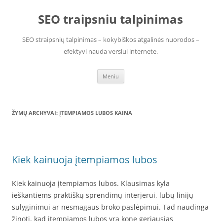
Pereiti
prie
SEO traipsniu talpinimas
turinio
SEO straipsnių talpinimas – kokybiškos atgalinės nuorodos –
efektyvi nauda verslui internete.
Meniu
ŽYMŲ ARCHYVAI:
ĮTEMPIAMOS LUBOS KAINA
Kiek kainuoja įtempiamos lubos
Kiek kainuoja įtempiamos lubos. Klausimas kyla
ieškantiems praktiškų sprendimų interjerui, lubų linijų
sulyginimui ar nesmagaus broko paslėpimui. Tad naudinga
žinoti, kad įtempiamos lubos yra kone geriausias