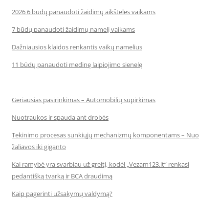
2026 6 būdų panaudoti žaidimų aikšteles vaikams
7 būdų panaudoti žaidimų namelį vaikams
Dažniausios klaidos renkantis vaikų namelius
11 būdų panaudoti medinę laipiojimo sienelę
Geriausias pasirinkimas – Automobilių supirkimas
Nuotraukos ir spauda ant drobės
Tekinimo procesas sunkiųjų mechanizmų komponentams – Nuo
žaliavos iki giganto
Kai ramybė yra svarbiau už greitį, kodėl „Vezam123.lt“ renkasi
pedantišką tvarką ir BCA draudimą
Kaip pagerinti užsakymų valdymą?