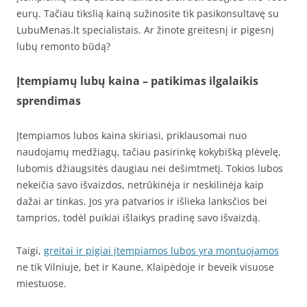
eurų. Tačiau tikslią kainą sužinosite tik pasikonsultavę su
LubuMenas.lt specialistais. Ar žinote greitesnį ir pigesnį
lubų remonto būdą?
Įtempiamų lubų kaina –
patikimas ilgalaikis
sprendimas
Įtempiamos lubos kaina skiriasi, priklausomai nuo
naudojamų medžiagų, tačiau pasirinkę kokybišką plėvelę,
lubomis džiaugsitės daugiau nei dešimtmetį. Tokios lubos
nekeičia savo išvaizdos, netrūkinėja ir neskilinėja kaip
dažai ar tinkas. Jos yra patvarios ir išlieka lanksčios bei
tamprios, todėl puikiai išlaikys pradinę savo išvaizdą.
Taigi,
greitai ir pigiai įtempiamos lubos yra montuojamos
ne tik Vilniuje, bet ir Kaune, Klaipėdoje ir beveik visuose
miestuose.