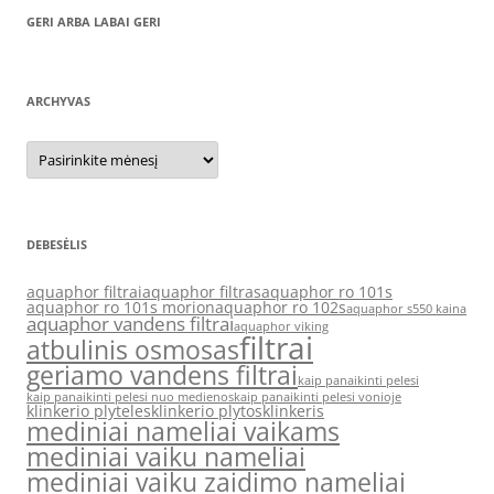
GERI ARBA LABAI GERI
ARCHYVAS
Archyvas
DEBESĖLIS
aquaphor filtrai
aquaphor filtras
aquaphor ro 101s
aquaphor ro 101s morion
aquaphor ro 102s
aquaphor s550 kaina
aquaphor vandens filtrai
aquaphor viking
filtrai
atbulinis osmosas
geriamo vandens filtrai
kaip panaikinti pelesi
kaip panaikinti pelesi nuo medienos
kaip panaikinti pelesi vonioje
klinkerio plyteles
klinkerio plytos
klinkeris
mediniai nameliai vaikams
mediniai vaiku nameliai
mediniai vaiku zaidimo nameliai