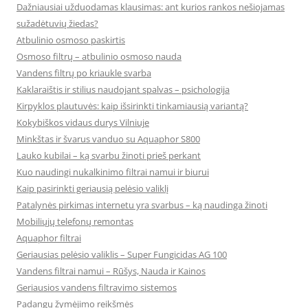
Dažniausiai užduodamas klausimas: ant kurios rankos nešiojamas
sužadėtuvių žiedas?
Atbulinio osmoso paskirtis
Osmoso filtrų – atbulinio osmoso nauda
Vandens filtrų po kriaukle svarba
Kaklaraištis ir stilius naudojant spalvas – psichologija
Kirpyklos plautuvės: kaip išsirinkti tinkamiausią variantą?
Kokybiškos vidaus durys Vilniuje
Minkštas ir švarus vanduo su Aquaphor S800
Lauko kubilai – ką svarbu žinoti prieš perkant
Kuo naudingi nukalkinimo filtrai namui ir biurui
Kaip pasirinkti geriausią pelėsio valiklį
Patalynės pirkimas internetu yra svarbus – ką naudinga žinoti
Mobiliųjų telefonų remontas
Aquaphor filtrai
Geriausias pelėsio valiklis – Super Fungicidas AG 100
Vandens filtrai namui – Rūšys, Nauda ir Kainos
Geriausios vandens filtravimo sistemos
Padangų žymėjimo reikšmės