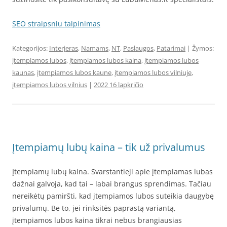
SEO straipsniu talpinimas
Kategorijos:
Interjeras
,
Namams
,
NT
,
Paslaugos
,
Patarimai
| Žymos:
įtempiamos lubos
,
įtempiamos lubos kaina
,
įtempiamos lubos
kaunas
,
įtempiamos lubos kaune
,
įtempiamos lubos vilniuje
,
įtempiamos lubos vilnius
|
2022 16 lapkričio
Įtempiamų lubų kaina – tik už privalumus
Įtempiamų lubų kaina. Svarstantieji apie įtempiamas lubas
dažnai galvoja, kad tai – labai brangus sprendimas. Tačiau
nereikėtų pamiršti, kad įtempiamos lubos suteikia daugybę
privalumų. Be to, jei rinksitės paprastą variantą,
įtempiamos lubos kaina tikrai nebus brangiausias