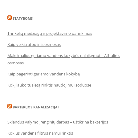
STATYBOMS
Trinkelių medžiagų ir projektavimo parinkimas
Kaip veikia atbulinis osmosas
Maksimalios geriamo vandens kokybės palaikymui – Atbulinis
osmosas
Kaip pagerinti geriamo vandens kokybę
Kokį lauko tualetą rinktis naudojimui soduose
BAKTERIJOS KANALIZACIJAI
Sklandus valymo įrenginių darbas – užtikrina bakterijos
Kokius vandens filtrus namui rinktis