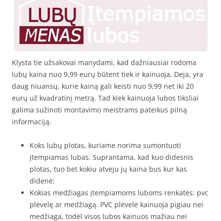
Klysta tie užsakovai manydami, kad dažniausiai rodoma
lubų kaina nuo 9,99 eurų būtent tiek ir kainuoja. Deja, yra
daug niuansų, kurie kainą gali keisti nuo 9,99 net iki 20
eurų už kvadratinį metrą. Tad kiek kainuoja lubos tiksliai
galima sužinoti montavimo meistrams pateikus pilną
informaciją.
Koks lubų plotas, kuriame norima sumontuoti
įtempiamas lubas. Suprantama, kad kuo didesnis
plotas, tuo bet kokiu atveju jų kaina bus kur kas
didenė;
Kokias medžiagas įtempiamoms luboms renkatės: pvc
plėvelę ar medžiagą. PVC plėvelė kainuoja pigiau nei
medžiaga, todėl visos lubos kainuos mažiau nei