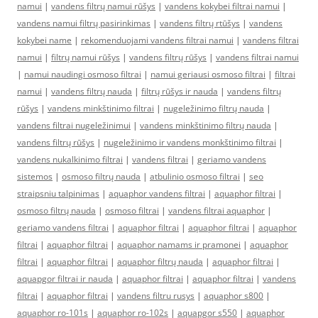
namui
|
vandens filtrų namui rūšys
|
vandens kokybei filtrai namui
|
vandens namui filtrų pasirinkimas
|
vandens filtrų rtūšys
|
vandens
kokybei name
|
rekomenduojami vandens filtrai namui
|
vandens filtrai
namui
|
filtrų namui rūšys
|
vandens filtrų rūšys
|
vandens filtrai namui
|
namui naudingi osmoso filtrai
|
namui geriausi osmoso filtrai
|
filtrai
namui
|
vandens filtrų nauda
|
filtrų rūšys ir nauda
|
vandens filtrų
rūšys
|
vandens minkštinimo filtrai
|
nugeležinimo filtrų nauda
|
vandens filtrai nugeležinimui
|
vandens minkštinimo filtrų nauda
|
vandens filtrų rūšys
|
nugeležinimo ir vandens monkštinimo filtrai
|
vandens nukalkinimo filtrai
|
vandens filtrai
|
geriamo vandens
sistemos
|
osmoso filtrų nauda
|
atbulinio osmoso filtrai
|
seo
straipsniu talpinimas
|
aquaphor vandens filtrai
|
aquaphor filtrai
|
osmoso filtrų nauda
|
osmoso filtrai
|
vandens filtrai aquaphor
|
geriamo vandens filtrai
|
aquaphor filtrai
|
aquaphor filtrai
|
aquaphor
filtrai
|
aquaphor filtrai
|
aquaphor namams ir pramonei
|
aquaphor
filtrai
|
aquaphor filtrai
|
aquaphor filtrų nauda
|
aquaphor filtrai
|
aquapgor filtrai ir nauda
|
aquaphor filtrai
|
aquaphor filtrai
|
vandens
filtrai
|
aquaphor filtrai
|
vandens filtru rusys
|
aquaphor s800
|
aquaphor ro-101s
|
aquaphor ro-102s
|
aquapgor s550
|
aquaphor