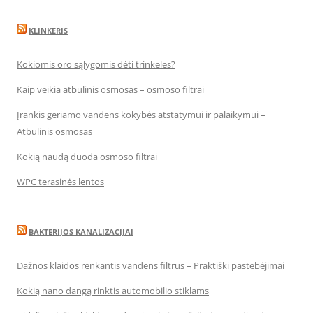
KLINKERIS
Kokiomis oro sąlygomis dėti trinkeles?
Kaip veikia atbulinis osmosas – osmoso filtrai
Įrankis geriamo vandens kokybės atstatymui ir palaikymui –
Atbulinis osmosas
Kokią naudą duoda osmoso filtrai
WPC terasinės lentos
BAKTERIJOS KANALIZACIJAI
Dažnos klaidos renkantis vandens filtrus – Praktiški pastebėjimai
Kokią nano dangą rinktis automobilio stiklams