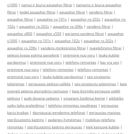
s1000
|
namui ir biurui aquaphor filtrai
|
namams ir biurui aquaphor
filtrai
|
kodel aquaphor filtrai
|
aquaphor filtrai
|
vandens filtrai
|
aquaphor filtrai
|
aquaphor ro-101s
|
aquaphor ro-202s
|
aquaphor ro-
102s
|
aquaphor ro-202s
|
aquaphor ro-206s
|
vandens filtrai
|
aquaphor s800
|
aquaphor s550
|
geriamo vandens filtrai
|
aquaphor
s1000
|
aquaphor ro 101s
|
aquaphor 102s
|
aquaphor ro 202s
|
aquaphor ro 206s
|
vandens minkstinimo filtrai
|
nugeležinimo filtrai
|
pelesio kvapa galima panaikinti
|
priemone nuo voru
|
lauko kubilai
pardavimui
|
priemonė nuo vorų
|
telefonų remontas
|
kas yra seo
|
priemone nuo voru
|
telefonų remontas
|
telefonų remontas
|
priemonė nuo vorų
|
lauko kubilai pardavimui
|
seo straipsniu
talpinimas
|
geriausias pelėsio valiklis
|
seo straipsniu talpinimas
|
kaip
isvengti pelesio atsiradimo namuose
|
kaip išsirinkti geriausią valiklį
pelėsiui
|
puiki dovana vaikams
|
smagiam žaidimui kieme
|
aikštelės
vaikų laiko praleidimui
|
telefonų remontas naudingas
|
geriausias
kaciu kraikas
|
dazniausiai gendantys telefonai
|
geriausias maistas
sterilizuotoms katėms
|
padangų žymėjimas
|
mobiliųjų telefonų
remontas
|
sterilizuotoms katėms geriausias
|
kiek kainuoja kubilai
|