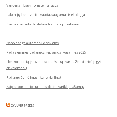
Vandens filtravimo sistemų rūšys
Bakterijų kanalizacijai nauda, saugumas ir ekologija
Plastikiniai lauko tualetai – Nauda ir privalumai
Nano danga automobilio stiklams
Kada žieminės padangos keičiamos į vasarines 2025
Elektromobilių įkrovimo stotelės - ką svarbu žinoti prieš įsigyjant
elektromobilį
Padangų žymėjimas - ką reikia žinoti
Kaip automobilio turbinos didina variklių našumą?
GYVUNU PREKES