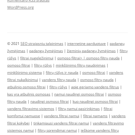
WordPress.org
© 2021
SEO straipsniu talpinimas
|
internetine parduotuve
|
padangų
žymėjimas
|
padangų žymėjimas
|
žieminių padangų žymėjimas
|
filtrų
rūšys
|
filtrai nugeležinimui
|
osmoso filtrai> |
osmoso filtrų nauda
|
osmoso filtrai
|
filtrų rūšys
|
minkštinimo filtrų naudojimas
|
minkštinimo sistema
|
filtrų rūšys ir nauda
|
osmoso filtrai
|
vandens
filtrai nukalkinimui
|
vandens filtrų nauda
|
osmoso filtrų nauda
|
atbulinio osmoso filtrai
|
filtrų rūšys
|
apie geriamo vandens filtrus
|
kas yra atbulinis osmosas
|
namui naudingi osmoso filtrai
|
osmoso
filtrų nauda
|
naudingi osmoso filtrai
|
kuo naudingi osmoso filtrai
|
vandens filtravimo sistemos
|
filtrų namui pasirinkimas
|
filtrai
komfortui namuose
|
vandens filtrai namui
|
filtrai namams
|
vandens
filtrai kokybei
|
tinkamiausi vandens filtrai namui
|
vandens filtravimo
sistemos namui
|
filtrų sprendimai namui
|
ieškome vandens filtrų