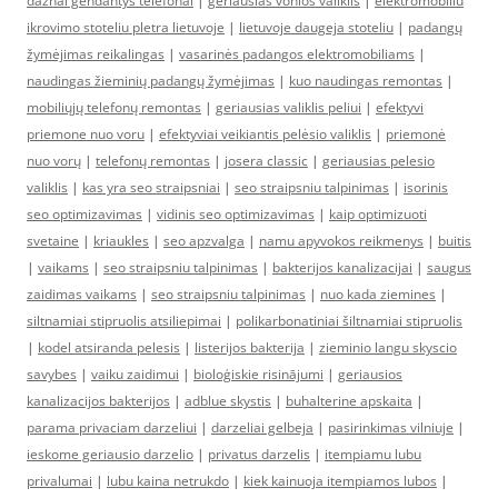
dažnai gendantys telefonai
|
geriausias vonios valiklis
|
elektromobiliu
ikrovimo stoteliu pletra lietuvoje
|
lietuvoje daugeja stoteliu
|
padangų
žymėjimas reikalingas
|
vasarinės padangos elektromobiliams
|
naudingas žieminių padangų žymėjimas
|
kuo naudingas remontas
|
mobiliųjų telefonų remontas
|
geriausias valiklis peliui
|
efektyvi
priemone nuo voru
|
efektyviai veikiantis pelėsio valiklis
|
priemonė
nuo vorų
|
telefonų remontas
|
josera classic
|
geriausias pelesio
valiklis
|
kas yra seo straipsniai
|
seo straipsniu talpinimas
|
isorinis
seo optimizavimas
|
vidinis seo optimizavimas
|
kaip optimizuoti
svetaine
|
kriaukles
|
seo apzvalga
|
namu apyvokos reikmenys
|
buitis
|
vaikams
|
seo straipsniu talpinimas
|
bakterijos kanalizacijai
|
saugus
zaidimas vaikams
|
seo straipsniu talpinimas
|
nuo kada ziemines
|
siltnamiai stipruolis atsiliepimai
|
polikarbonatiniai šiltnamiai stipruolis
|
kodel atsiranda pelesis
|
listerijos bakterija
|
zieminio langu skyscio
savybes
|
vaiku zaidimui
|
bioloģiskie risinājumi
|
geriausios
kanalizacijos bakterijos
|
adblue skystis
|
buhalterine apskaita
|
parama privaciam darzeliui
|
darzeliai gelbeja
|
pasirinkimas vilniuje
|
ieskome geriausio darzelio
|
privatus darzelis
|
itempiamu lubu
privalumai
|
lubu kaina netrukdo
|
kiek kainuoja itempiamos lubos
|