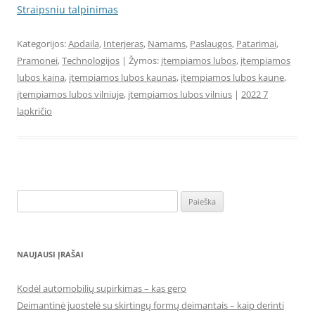
Straipsniu talpinimas
Kategorijos:
Apdaila
,
Interjeras
,
Namams
,
Paslaugos
,
Patarimai
,
Pramonei
,
Technologijos
| Žymos:
įtempiamos lubos
,
įtempiamos
lubos kaina
,
įtempiamos lubos kaunas
,
įtempiamos lubos kaune
,
įtempiamos lubos vilniuje
,
įtempiamos lubos vilnius
|
2022 7
lapkričio
Ieškoti:
NAUJAUSI ĮRAŠAI
Kodėl automobilių supirkimas – kas gero
Deimantinė juostelė su skirtingų formų deimantais – kaip derinti