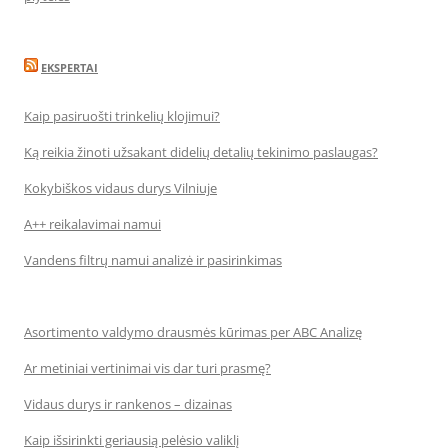
EKSPERTAI
Kaip pasiruošti trinkelių klojimui?
Ką reikia žinoti užsakant didelių detalių tekinimo paslaugas?
Kokybiškos vidaus durys Vilniuje
A++ reikalavimai namui
Vandens filtrų namui analizė ir pasirinkimas
Asortimento valdymo drausmės kūrimas per ABC Analizę
Ar metiniai vertinimai vis dar turi prasmę?
Vidaus durys ir rankenos – dizainas
Kaip išsirinkti geriausią pelėsio valiklį