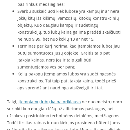
pasirinkus medžiagines;
Svarbu suskaičiuoti kiek lubose yra kampų ir ar nėra
jokių kitų išsikišimų: vamzdžių, kitokių konstrukcinių
objektų. Kuo daugiau kampų ir sudėtingų
konstrukcijų, tuo lubų kainą galima pradėti skaičiuoti
ne nuo 9,99, bet nuo kokių 13 ar net 15;
Terminas per kurį norima, kad įtempiamos lubos jau
būtų sumontuotos Jūsų objekte. Greitis taip pat
įtakoja kainas, nors jos ir taip gali būti
sumontuojamos vos per parą;
Kelių pakopų įtempiamos lubos yra sudėtingesnės
konstrukcijos. Tai taip pat įtakoja kainą, todėl prieš
apsisprendžiant naudinga atsižvelgti ir į tai.
Taigi,
įtempiamų lubų kaina priklauso
ne nuo meistrų noro
surinkti kuo daugiau lėšų už atliekamas paslaugas, bet
užsakovų pasirinkimo techninėms detalėms, medžiagoms.
Todėl tikslias kainas ir nuo kiek jos prasideda būtent Jums
sužinosite tik pasikonsultavę su LubuMenas.lt specialistais.