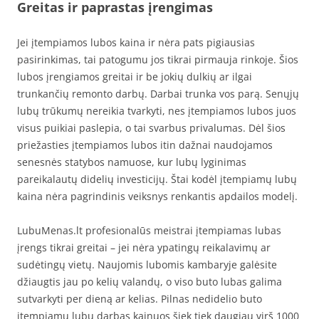
Greitas ir paprastas įrengimas
Jei įtempiamos lubos kaina ir nėra pats pigiausias
pasirinkimas, tai patogumu jos tikrai pirmauja rinkoje. Šios
lubos įrengiamos greitai ir be jokių dulkių ar ilgai
trunkančių remonto darbų. Darbai trunka vos parą. Senųjų
lubų trūkumų nereikia tvarkyti, nes įtempiamos lubos juos
visus puikiai paslepia, o tai svarbus privalumas. Dėl šios
priežasties įtempiamos lubos itin dažnai naudojamos
senesnės statybos namuose, kur lubų lyginimas
pareikalautų didelių investicijų. Štai kodėl įtempiamų lubų
kaina nėra pagrindinis veiksnys renkantis apdailos modelį.
LubuMenas.lt profesionalūs meistrai įtempiamas lubas
įrengs tikrai greitai – jei nėra ypatingų reikalavimų ar
sudėtingų vietų. Naujomis lubomis kambaryje galėsite
džiaugtis jau po kelių valandų, o viso buto lubas galima
sutvarkyti per dieną ar kelias. Pilnas nedidelio buto
įtempiamų lubų darbas kainuos šiek tiek daugiau virš 1000