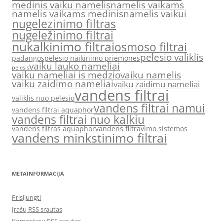
medinis vaiku namelis
namelis vaikams
namelis vaikams medinis
namelis vaikui
nugelezinimo filtras
nugeležinimo filtrai
nukalkinimo filtrai
osmoso filtrai
pelesio valiklis
padangos
pelesio naikinimo priemones
vaiku lauko nameliai
pelesis
vaiku nameliai is medzio
vaiku namelis
vaiku zaidimo nameliai
vaiku zaidimu nameliai
vandens filtrai
valiklis nuo pelesio
vandens filtrai namui
vandens filtrai aquaphor
vandens filtrai nuo kalkiu
vandens filtras aquaphor
vandens filtravimo sistemos
vandens minkstinimo filtrai
METAINFORMACIJA
Prisijungti
Įrašų RSS srautas
Komentarų RSS srautas