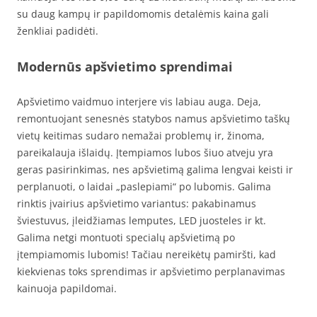
su daug kampų ir papildomomis detalėmis kaina gali
ženkliai padidėti.
Modernūs apšvietimo sprendimai
Apšvietimo vaidmuo interjere vis labiau auga. Deja,
remontuojant senesnės statybos namus apšvietimo taškų
vietų keitimas sudaro nemažai problemų ir, žinoma,
pareikalauja išlaidų. Įtempiamos lubos šiuo atveju yra
geras pasirinkimas, nes apšvietimą galima lengvai keisti ir
perplanuoti, o laidai „paslepiami“ po lubomis. Galima
rinktis įvairius apšvietimo variantus: pakabinamus
šviestuvus, įleidžiamas lemputes, LED juosteles ir kt.
Galima netgi montuoti specialų apšvietimą po
įtempiamomis lubomis! Tačiau nereikėtų pamiršti, kad
kiekvienas toks sprendimas ir apšvietimo perplanavimas
kainuoja papildomai.