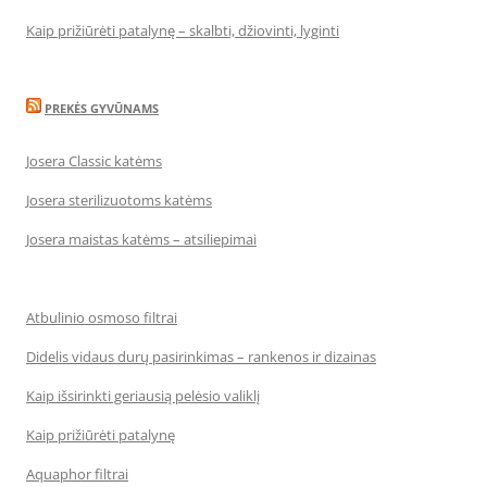
Kaip prižiūrėti patalynę – skalbti, džiovinti, lyginti
PREKĖS GYVŪNAMS
Josera Classic katėms
Josera sterilizuotoms katėms
Josera maistas katėms – atsiliepimai
Atbulinio osmoso filtrai
Didelis vidaus durų pasirinkimas – rankenos ir dizainas
Kaip išsirinkti geriausią pelėsio valiklį
Kaip prižiūrėti patalynę
Aquaphor filtrai