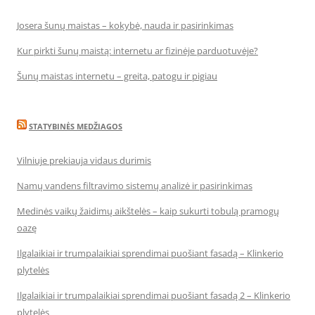
Josera šunų maistas – kokybė, nauda ir pasirinkimas
Kur pirkti šunų maistą: internetu ar fizinėje parduotuvėje?
Šunų maistas internetu – greita, patogu ir pigiau
STATYBINĖS MEDŽIAGOS
Vilniuje prekiauja vidaus durimis
Namų vandens filtravimo sistemų analizė ir pasirinkimas
Medinės vaikų žaidimų aikštelės – kaip sukurti tobulą pramogų
oazę
Ilgalaikiai ir trumpalaikiai sprendimai puošiant fasadą – Klinkerio
plytelės
Ilgalaikiai ir trumpalaikiai sprendimai puošiant fasadą 2 – Klinkerio
plytelės