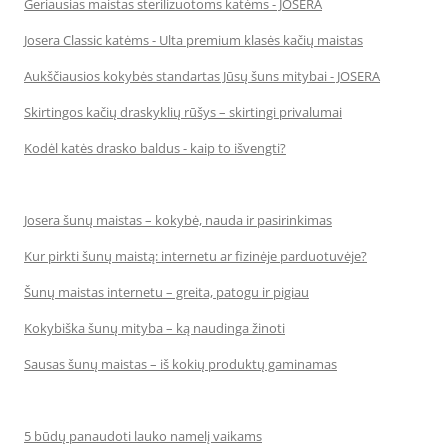
Geriausias maistas sterilizuotoms katėms - JOSERA
Josera Classic katėms - Ulta premium klasės kačių maistas
Aukščiausios kokybės standartas Jūsų šuns mitybai - JOSERA
Skirtingos kačių draskyklių rūšys – skirtingi privalumai
Kodėl katės drasko baldus - kaip to išvengti?
Josera šunų maistas – kokybė, nauda ir pasirinkimas
Kur pirkti šunų maistą: internetu ar fizinėje parduotuvėje?
Šunų maistas internetu – greita, patogu ir pigiau
Kokybiška šunų mityba – ką naudinga žinoti
Sausas šunų maistas – iš kokių produktų gaminamas
5 būdų panaudoti lauko namelį vaikams