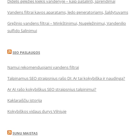
Didelis geležies kiekis vandenyje – kaip pašalinti, sprendimai
Vandens filtrai kavos aparatams, ledo generatoriams, šaldytuvams
Gręžinio vandens filtrai – Minkštinimui, Nugeležinimui, Vandenilio
sulfido šalinimui
SEO PASLAUGOS
Namui rekomenduojami vandens filtrai
Talpinamus SEO straipsnius rašo DI: Ar tai kokybiška ir naudinga?
Ar AI rašo kokybiškus SEO straipsnius talpinimui?
Kaklaraiščių istorija
Kokybiškos vidaus durys Vilniuje
SUNU MAISTAS