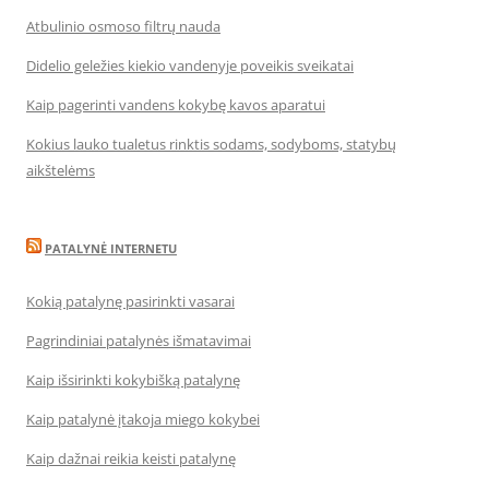
Atbulinio osmoso filtrų nauda
Didelio geležies kiekio vandenyje poveikis sveikatai
Kaip pagerinti vandens kokybę kavos aparatui
Kokius lauko tualetus rinktis sodams, sodyboms, statybų
aikštelėms
PATALYNĖ INTERNETU
Kokią patalynę pasirinkti vasarai
Pagrindiniai patalynės išmatavimai
Kaip išsirinkti kokybišką patalynę
Kaip patalynė įtakoja miego kokybei
Kaip dažnai reikia keisti patalynę