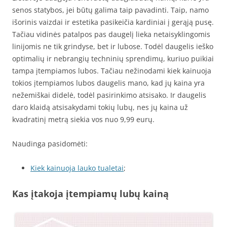
senos statybos, jei būtų galima taip pavadinti. Taip, namo
išorinis vaizdai ir estetika pasikeičia kardiniai į gerąją pusę.
Tačiau vidinės patalpos pas daugelį lieka netaisyklingomis
linijomis ne tik grindyse, bet ir lubose. Todėl daugelis ieško
optimalių ir nebrangių techninių sprendimų, kuriuo puikiai
tampa įtempiamos lubos. Tačiau nežinodami kiek kainuoja
tokios įtempiamos lubos daugelis mano, kad jų kaina yra
nežemiškai didelė, todėl pasirinkimo atsisako. Ir daugelis
daro klaidą atsisakydami tokių lubų, nes jų kaina už
kvadratinį metrą siekia vos nuo 9,99 eurų.
Naudinga pasidomėti:
Kiek kainuoja lauko tualetai
;
Kas įtakoja įtempiamų lubų kainą