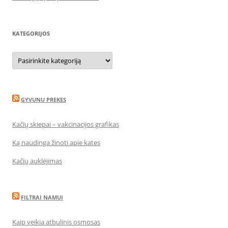
KATEGORIJOS
Kategorijos
GYVUNU PREKES
Kačių skiepai – vakcinacijos grafikas
Ką naudinga žinoti apie kates
Kačių auklėjimas
FILTRAI NAMUI
Kaip veikia atbulinis osmosas