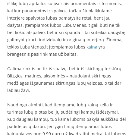
išlikę lubų apdailos su įvairiais ornamentais ir formomis,
kai kur panaudotos ir spalvos, tačiau šiuolaikiniame
interjere spalvotas lubas pamatysite retai, bent jau
dažytas. Įtempiamos lubos LubuMenas.lt gali būti ne tik
bet kokio atspalvio, bet ir su spauda – tai suteikia daugybę
galimybių kurti individualų ir originalų interjerą. Žinoma,
tokios LubuMenas.lt įtempiamos lubos
kaina
yra
brangesnis pasirinkimas už baltas.
Galima rinktis ne tik iš spalvų, bet ir iš skirtingų tekstūrų.
Blizgios, matinės, aksominės – naudojant skirtingas
medžiagas išgaunamas skirtingas lubų vaizdas, o tai dar
labiau žavi.
Naudinga atminti, kad įtempiamų lubų kainą kelia ir
turimas lubų plotas bei jų sudėtingi kampų išdėstymai.
Kuo daugiau kampų, tuo kaina luboms pakyla aukščiau dėl
padidėjusių darbų. Jei lygių linijų įtempiamos lubos
kainuoja vos nuo 9,99 eurų už kvadratinį metrą, tai luboms