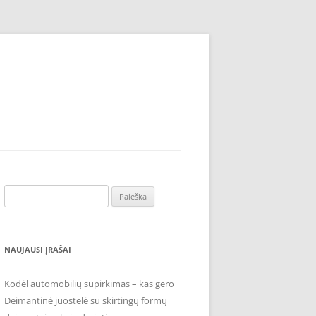
Ieškoti:
NAUJAUSI ĮRAŠAI
Kodėl automobilių supirkimas – kas gero
Deimantinė juostelė su skirtingų formų