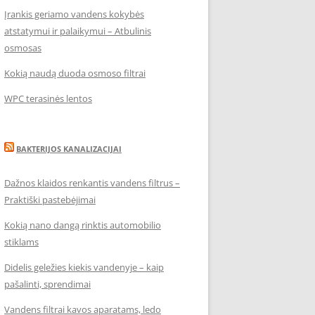
Įrankis geriamo vandens kokybės
atstatymui ir palaikymui – Atbulinis
osmosas
Kokią naudą duoda osmoso filtrai
WPC terasinės lentos
BAKTERIJOS KANALIZACIJAI
Dažnos klaidos renkantis vandens filtrus –
Praktiški pastebėjimai
Kokią nano dangą rinktis automobilio
stiklams
Didelis geležies kiekis vandenyje – kaip
pašalinti, sprendimai
Vandens filtrai kavos aparatams, ledo