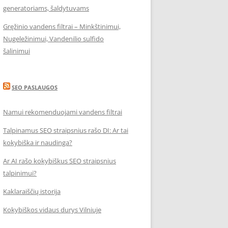
generatoriams, šaldytuvams
Gręžinio vandens filtrai – Minkštinimui,
Nugeležinimui, Vandenilio sulfido
šalinimui
SEO PASLAUGOS
Namui rekomenduojami vandens filtrai
Talpinamus SEO straipsnius rašo DI: Ar tai
kokybiška ir naudinga?
Ar AI rašo kokybiškus SEO straipsnius
talpinimui?
Kaklaraiščių istorija
Kokybiškos vidaus durys Vilniuje