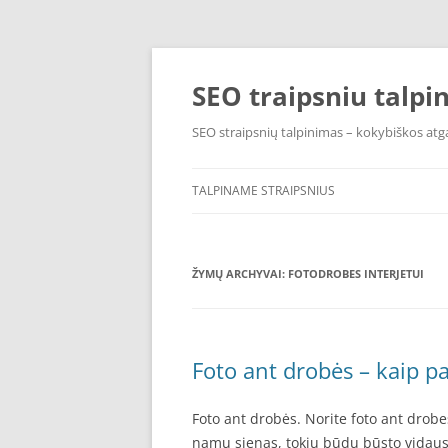
Pereiti
prie
turinio
SEO traipsniu talpi
SEO straipsnių talpinimas – kokybiškos atga
TALPINAME STRAIPSNIUS
ŽYMŲ ARCHYVAI:
FOTODROBES INTERJETUI
Foto ant drobės – kaip p
Foto ant drobės. Norite foto ant drob
namų sienas, tokiu būdu būsto vidaus 