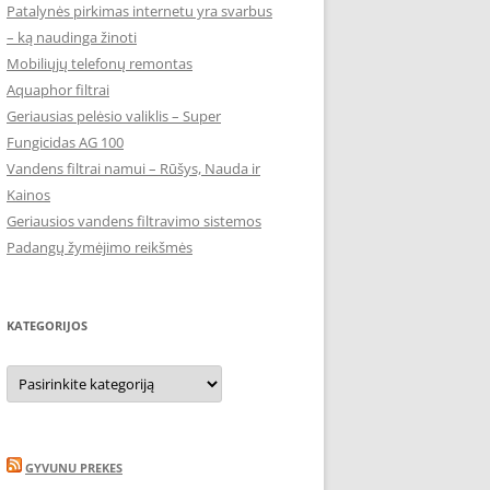
Patalynės pirkimas internetu yra svarbus
– ką naudinga žinoti
Mobiliųjų telefonų remontas
Aquaphor filtrai
Geriausias pelėsio valiklis – Super
Fungicidas AG 100
Vandens filtrai namui – Rūšys, Nauda ir
Kainos
Geriausios vandens filtravimo sistemos
Padangų žymėjimo reikšmės
KATEGORIJOS
Kategorijos
GYVUNU PREKES