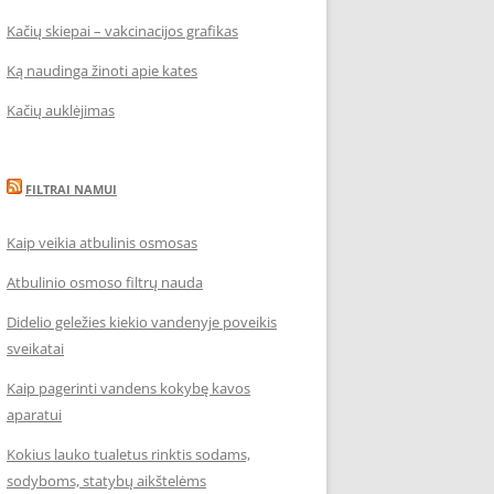
Kačių skiepai – vakcinacijos grafikas
Ką naudinga žinoti apie kates
Kačių auklėjimas
FILTRAI NAMUI
Kaip veikia atbulinis osmosas
Atbulinio osmoso filtrų nauda
Didelio geležies kiekio vandenyje poveikis
sveikatai
Kaip pagerinti vandens kokybę kavos
aparatui
Kokius lauko tualetus rinktis sodams,
sodyboms, statybų aikštelėms