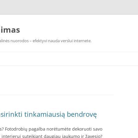
nimas
linės nuorodos – efektyvi nauda verslui internete.
asirinkti tinkamiausią bendrovę
es? Fotodrobių pagalba norėtumėte dekoruoti savo
interjerui suteikiant daugiau jaukumo ir žavesio?