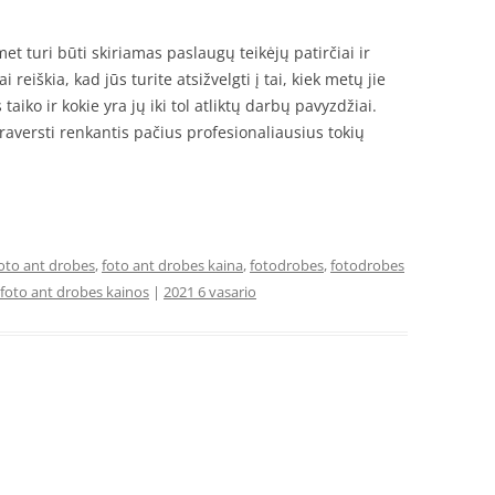
t turi būti skiriamas paslaugų teikėjų patirčiai ir
eiškia, kad jūs turite atsižvelgti į tai, kiek metų jie
taiko ir kokie yra jų iki tol atliktų darbų pavyzdžiai.
praversti renkantis pačius profesionaliausius tokių
oto ant drobes
,
foto ant drobes kaina
,
fotodrobes
,
fotodrobes
 foto ant drobes kainos
|
2021 6 vasario