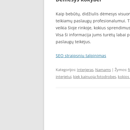
Kaip bebūtų, didžiulis dėmesys visuome
teikiamų paslaugų profesionalumui. Tai r
veikia šioje rinkoje, kokius sprendimus 
Visa ši informacija jums turėtų labai 
paslaugų teikėjus.
SEO straipsniu talpinimas
Kategorijos:
Interjeras
,
Namams
| Žymos:
f
interjetui
,
kiek kainuoja fotodrobes
,
kokios