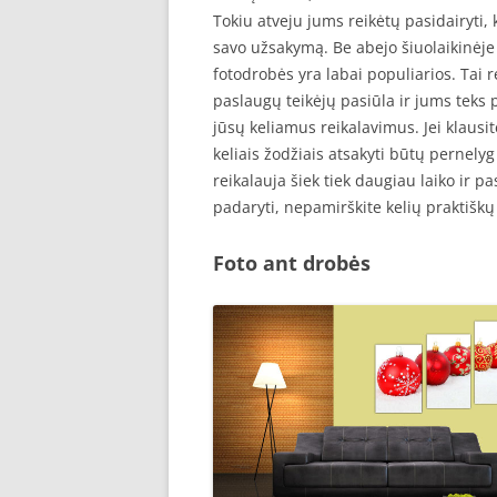
Tokiu atveju jums reikėtų pasidairyti,
savo užsakymą. Be abejo šiuolaikinėje 
fotodrobės yra labai populiarios. Tai r
paslaugų teikėjų pasiūla ir jums teks p
jūsų keliamus reikalavimus. Jei klausit
keliais žodžiais atsakyti būtų pernel
reikalauja šiek tiek daugiau laiko ir p
padaryti, nepamirškite kelių praktiškų 
Foto ant drobės