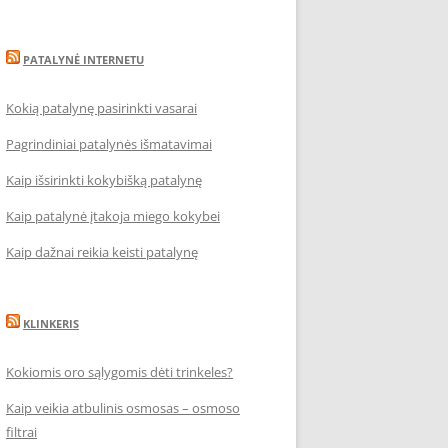
PATALYNĖ INTERNETU
Kokią patalynę pasirinkti vasarai
Pagrindiniai patalynės išmatavimai
Kaip išsirinkti kokybišką patalynę
Kaip patalynė įtakoja miego kokybei
Kaip dažnai reikia keisti patalynę
KLINKERIS
Kokiomis oro sąlygomis dėti trinkeles?
Kaip veikia atbulinis osmosas – osmoso
filtrai