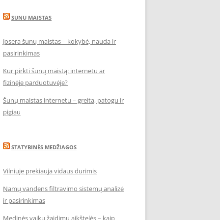
SUNU MAISTAS
Josera šunų maistas – kokybė, nauda ir
pasirinkimas
Kur pirkti šunų maistą: internetu ar
fizinėje parduotuvėje?
Šunų maistas internetu – greita, patogu ir
pigiau
STATYBINĖS MEDŽIAGOS
Vilniuje prekiauja vidaus durimis
Namų vandens filtravimo sistemų analizė
ir pasirinkimas
Medinės vaikų žaidimų aikštelės – kaip