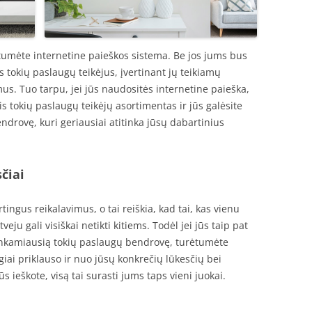
tumėte internetine paieškos sistema. Be jos jums bus
s tokių paslaugų teikėjus, įvertinant jų teikiamų
s. Tuo tarpu, jei jūs naudositės internetine paieška,
is tokių paslaugų teikėjų asortimentas ir jūs galėsite
endrovę, kuri geriausiai atitinka jūsų dabartinius
čiai
tingus reikalavimus, o tai reiškia, kad tai, kas vienu
tveju gali visiškai netikti kitiems. Todėl jei jūs taip pat
 tinkamiausią tokių paslaugų bendrovę, turėtumėte
giai priklauso ir nuo jūsų konkrečių lūkesčių bei
ūs ieškote, visą tai surasti jums taps vieni juokai.