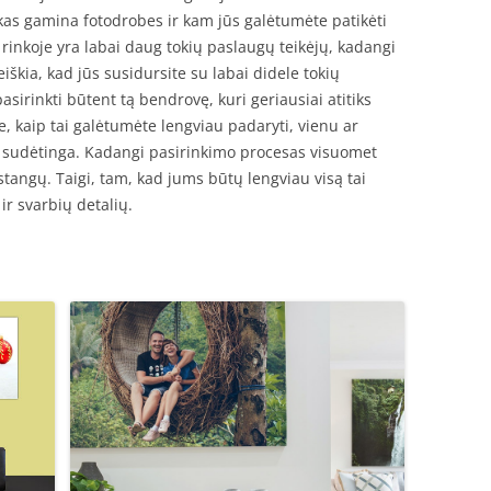
 kas gamina fotodrobes ir kam jūs galėtumėte patikėti
rinkoje yra labai daug tokių paslaugų teikėjų, kadangi
eiškia, kad jūs susidursite su labai didele tokių
asirinkti būtent tą bendrovę, kuri geriausiai atitiks
e, kaip tai galėtumėte lengviau padaryti, vienu ar
yg sudėtinga. Kadangi pasirinkimo procesas visuomet
astangų. Taigi, tam, kad jums būtų lengviau visą tai
ir svarbių detalių.