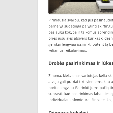
Pirmiausia svarbu, kad jūs pasinaudo
pernelyg sudėtinga palyginti skirtingu
paslaugų kokybę ir taikomus sprendimu
prieš jūsų akis atsivers kur kas didesn
gerokai lengviau išsirinkti būtent tą b
keliamus reikalavimus.
Drobės pasirinkimas ir lūkes
Žinoma, kiekvienas vartotojas kelia skir
atveju gali puikiai tikti vieniems, kitu a
norite lengviau išsirinkti jums pačią
suprasti, kad pasirinkimas labai tiesio
individualaus skonio. Kai žinosite, ko j
Dėmesys kokybei