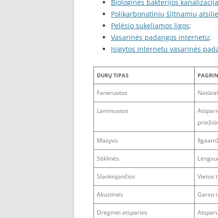
Biologinės bakterijos kanalizacija
Polikarbonatinių šiltnamių atsili
Pelėsio sukeliamos ligos
;
Vasarinės padangos internetu
;
Įsigytos internetu vasarinės pa
DURŲ TIPAS
PAGRIN
Faneruotos
Natūral
Laminuotos
Atspar
priežiū
Masyvo
Ilgaamž
Stiklinės
Lengvu
Slankiojančios
Vietos
Akustinės
Garso i
Drėgmei atsparios
Atspar