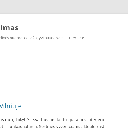
nimas
linės nuorodos – efektyvi nauda verslui internete.
Vilniuje
aus durų kokybė – svarbus bet kurios patalpos interjero
bet ir funkcionalumą. Sostinės gyventojams aktualu rasti