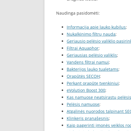
Naudinga pasidomėti:
Informacija apie lauko kubilus
;
Nukalkinimo filtrų nauda
;
Geriausio pelėsio valiklio pasiri
Filtrai Aquaphor
;
Geriausias pelėsio valiklis
;
Vandens filtrai namui
;
Bakterijos lauko tualetams
;
Orapūtės SECOH
;
Perkant orapūtę tvenkiniui
;
eVolution Boost 300
;
Kas namuose neatsirastų pelėsi
Pelėsis namuose
;
Atgalinės nuorodos talpinant SE
Klinkeris pranašesnis
;
Kaip pagerinti įmonės veiklos rod