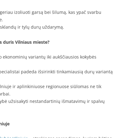
eriau izoliuoti garsą bei šilumą, kas ypač svarbu
e.
 sklandų ir tylų durų uždarymą.
s duris Vilniaus mieste?
 ekonominių variantų iki aukščiausios kokybės
pecialistai padeda išsirinkti tinkamiausią durų variantą
lniuje ir aplinkiniuose regionuose siūlomas ne tik
rbai.
ybė užsisakyti nestandartinių išmatavimų ir spalvų
niuje