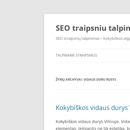
Pereiti
prie
turinio
SEO traipsniu talpi
SEO straipsnių talpinimas – kokybiškos atga
TALPINAME STRAIPSNIUS
ŽYMŲ ARCHYVAI:
VIDAUS DURU RUSYS
Kokybiškos vidaus durys 
Kokybiškos vidaus durys Vilniuje. Vid
elementas, lemiantis ne tik estetiką, 