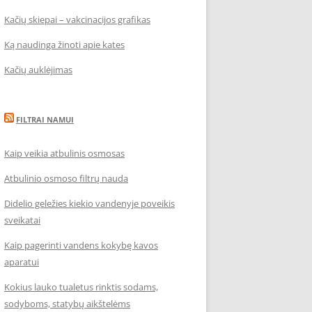
Kačių skiepai – vakcinacijos grafikas
Ką naudinga žinoti apie kates
Kačių auklėjimas
FILTRAI NAMUI
Kaip veikia atbulinis osmosas
Atbulinio osmoso filtrų nauda
Didelio geležies kiekio vandenyje poveikis
sveikatai
Kaip pagerinti vandens kokybę kavos
aparatui
Kokius lauko tualetus rinktis sodams,
sodyboms, statybų aikštelėms