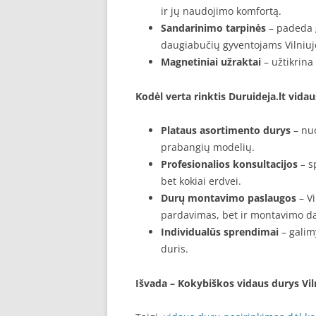
ir jų naudojimo komfortą.
Sandarinimo tarpinės
– padeda g
daugiabučių gyventojams Vilniuj
Magnetiniai užraktai
– užtikrina
Kodėl verta rinktis Duruideja.lt vidau
Plataus asortimento durys
– nuo
prabangių modelių.
Profesionalios konsultacijos
– s
bet kokiai erdvei.
Durų montavimo paslaugos
– Vi
pardavimas, bet ir montavimo da
Individualūs sprendimai
– galim
duris.
Išvada – Kokybiškos vidaus durys Vil