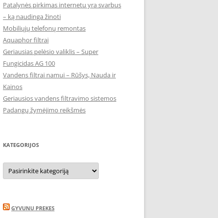
Patalynės pirkimas internetu yra svarbus
– ką naudinga žinoti
Mobiliųjų telefonų remontas
Aquaphor filtrai
Geriausias pelėsio valiklis – Super
Fungicidas AG 100
Vandens filtrai namui – Rūšys, Nauda ir
Kainos
Geriausios vandens filtravimo sistemos
Padangų žymėjimo reikšmės
KATEGORIJOS
Kategorijos
GYVUNU PREKES