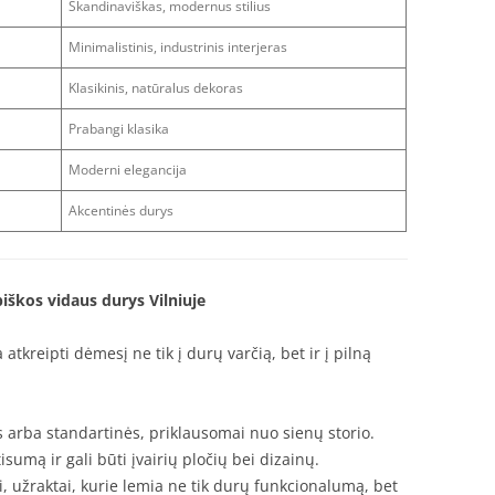
Skandinaviškas, modernus stilius
Minimalistinis, industrinis interjeras
Klasikinis, natūralus dekoras
Prabangi klasika
Moderni elegancija
Akcentinės durys
biškos vidaus durys Vilniuje
atkreipti dėmesį ne tik į durų varčią, bet ir į pilną
s arba standartinės, priklausomai nuo sienų storio.
isumą ir gali būti įvairių pločių bei dizainų.
, užraktai, kurie lemia ne tik durų funkcionalumą, bet