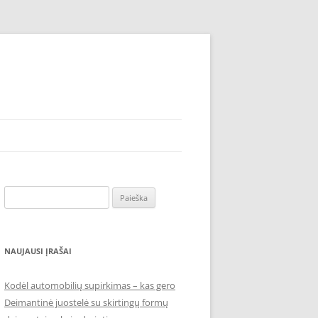
Ieškoti:
NAUJAUSI ĮRAŠAI
Kodėl automobilių supirkimas – kas gero
Deimantinė juostelė su skirtingų formų