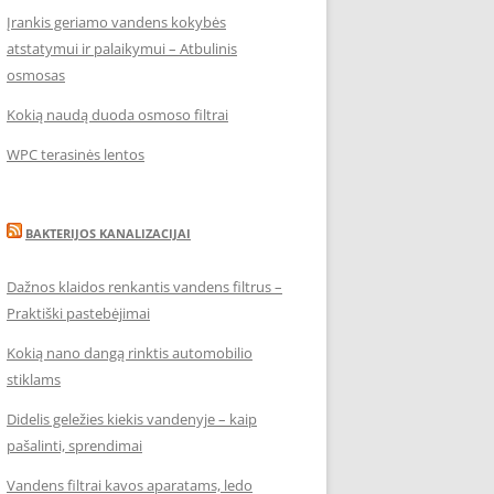
Įrankis geriamo vandens kokybės
atstatymui ir palaikymui – Atbulinis
osmosas
Kokią naudą duoda osmoso filtrai
WPC terasinės lentos
BAKTERIJOS KANALIZACIJAI
Dažnos klaidos renkantis vandens filtrus –
Praktiški pastebėjimai
Kokią nano dangą rinktis automobilio
stiklams
Didelis geležies kiekis vandenyje – kaip
pašalinti, sprendimai
Vandens filtrai kavos aparatams, ledo