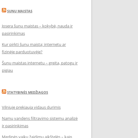
SUNU MAISTAS
Josera šunų maistas – kokybė, nauda ir
pasirinkimas
Kur pirkti šunų maistą: internetu ar
fizinėje parduotuvėje?
Šunų maistas internetu – greita, patogu ir
pigiau
STATYBINĖS MEDŽIAGOS
Vilniuje prekiauja vidaus durimis
Namų vandens filtravimo sistemų analizė
ir pasirinkimas
Medinės vaikų žaidimų aikštelės – kaip