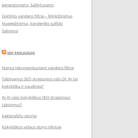
generatoriams, šaldytuvams
Gręžinio vandens filtrai – Minkštinimui,
Nugeležinimui, Vandenilio sulfido
šalinimui
SEO PASLAUGOS
Namui rekomenduojami vandens filtrai
Talpinamus SEO straipsnius rašo DI: Ar tai
kokybiška ir naudinga?
Ar AI rašo kokybiškus SEO straipsnius
talpinimui?
Kaklaraiščių istorija
Kokybiškos vidaus durys Vilniuje