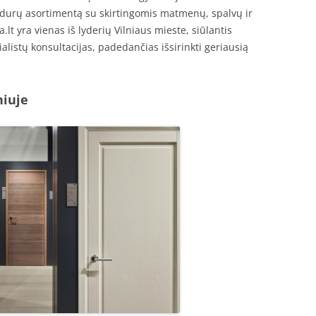
us durų asortimentą su skirtingomis matmenų, spalvų ir
lt yra vienas iš lyderių Vilniaus mieste, siūlantis
alistų konsultacijas, padedančias išsirinkti geriausią
niuje