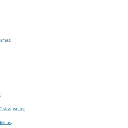
nkimas
;
s
;
O straipsnius
;
iklius
;