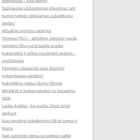
deimantais – kaip derinti
Dažniausiai užduodamas klausimas: ant
kurios rankos nešiojamas sužadėtuvių
žiedas?
Atbulinio osmoso paskirtis
Osmoso filtrų – atbulinio osmoso nauda
Vandens filtrų po kriaukle svarba
Kaklaraištis ir stilius naudojant spalvas –
psichologija
Kirpyklos plautuvės: kaip išsirinkti
tinkamiausią variantą?
Kokybiškos vidaus durys Vilniuje
Minkštas ir švarus vanduo su Aquaphor
S800
Lauko kubilai – ką svarbu žinoti prieš
perkant
Kuo naudingi nukalkinimo filtrai namui ir
biurui
Kaip pasirinkti geriausią pelėsio valiklį