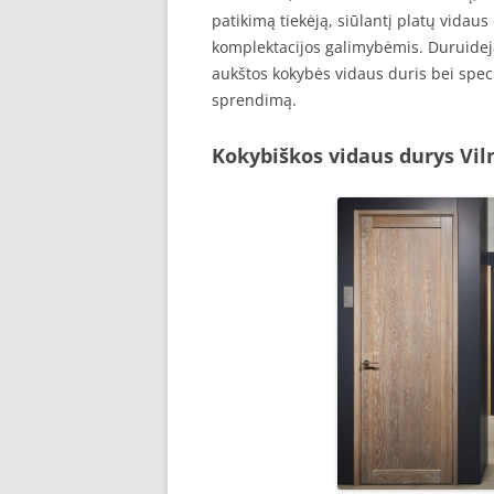
patikimą tiekėją, siūlantį platų vida
komplektacijos galimybėmis. Duruideja.
aukštos kokybės vidaus duris bei speci
sprendimą.
Kokybiškos vidaus durys Vil