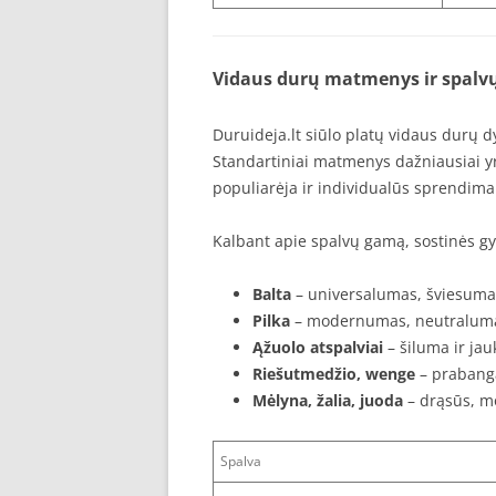
Vidaus durų matmenys ir spalv
Duruideja.lt siūlo platų vidaus durų d
Standartiniai matmenys dažniausiai 
populiarėja ir individualūs sprendima
Kalbant apie spalvų gamą, sostinės gyv
Balta
– universalumas, šviesuma
Pilka
– modernumas, neutralum
Ąžuolo atspalviai
– šiluma ir ja
Riešutmedžio, wenge
– prabang
Mėlyna, žalia, juoda
– drąsūs, m
Spalva