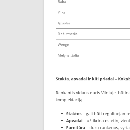
Balta
Pilka
Ąžuolas
Riešutmedis
Wenge
Mėlyna, žalia
Stakta, apvadai ir kiti priedai – Koky
Renkantis vidaus duris Vilniuje, būtina 
komplektaciją:
Staktos
– gali būti reguliuojamo
Apvadai
– užtikrina estetinį vient
Furnitūra
– durų rankenos, vyriai