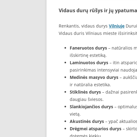
Vidaus durų rūšys ir jų ypatuma
Renkantis, vidaus durys
Vilniuje
Duruid
Vidaus duris Vilniaus mieste išsirinksit
Faneruotos durys
– natūralios m
išskirtinę estetiką.
Laminuotos durys
– itin atspar
pasirinkimas intensyviai naudo
Medinės masyvo durys
– aukšči
ir natūralia estetika.
Stiklinės durys
– dažnai pasirenk
daugiau šviesos.
Slankiojančios durys
– optimalu
vietą.
Akustinės durys
– ypač aktualios
Drėgmei atsparios durys
– skirt
drėgmės kiekiu.