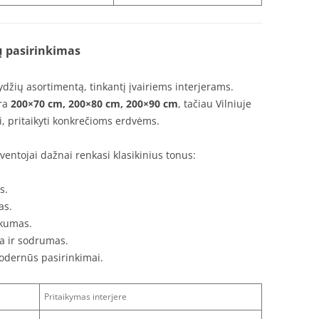
ų pasirinkimas
ydžių asortimentą, tinkantį įvairiems interjerams.
yra
200×70 cm, 200×80 cm, 200×90 cm
, tačiau Vilniuje
i, pritaikyti konkrečioms erdvėms.
entojai dažnai renkasi klasikinius tonus:
s.
as.
ukumas.
a ir sodrumas.
odernūs pasirinkimai.
Pritaikymas interjere