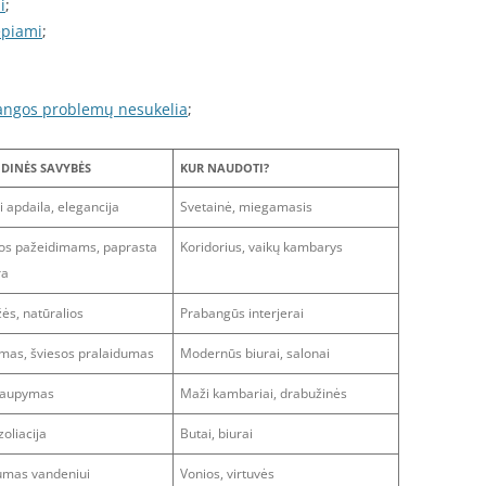
i
;
epiami
;
dangos problemų nesukelia
;
DINĖS SAVYBĖS
KUR NAUDOTI?
i apdaila, elegancija
Svetainė, miegamasis
ios pažeidimams, paprasta
Koridorius, vaikų kambarys
ra
ės, natūralios
Prabangūs interjerai
mas, šviesos pralaidumas
Modernūs biurai, salonai
 taupymas
Maži kambariai, drabužinės
zoliacija
Butai, biurai
umas vandeniui
Vonios, virtuvės