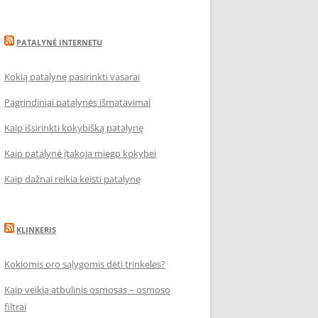
PATALYNĖ INTERNETU
Kokią patalynę pasirinkti vasarai
Pagrindiniai patalynės išmatavimai
Kaip išsirinkti kokybišką patalynę
Kaip patalynė įtakoja miego kokybei
Kaip dažnai reikia keisti patalynę
KLINKERIS
Kokiomis oro sąlygomis dėti trinkeles?
Kaip veikia atbulinis osmosas – osmoso
filtrai