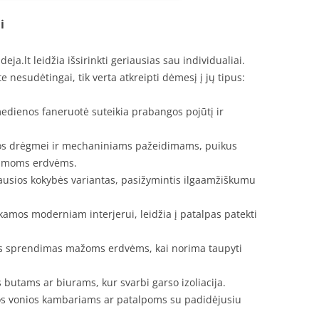
i
eja.lt leidžia išsirinkti geriausias sau individualiai.
e nesudėtingai, tik verta atkreipti dėmesį į jų tipus:
edienos faneruotė suteikia prabangos pojūtį ir
ios drėgmei ir mechaniniams pažeidimams, puikus
jamoms erdvėms.
ausios kokybės variantas, pasižymintis ilgaamžiškumu
amos moderniam interjerui, leidžia į patalpas patekti
s sprendimas mažoms erdvėms, kai norima taupyti
 butams ar biurams, kur svarbi garso izoliacija.
os vonios kambariams ar patalpoms su padidėjusiu