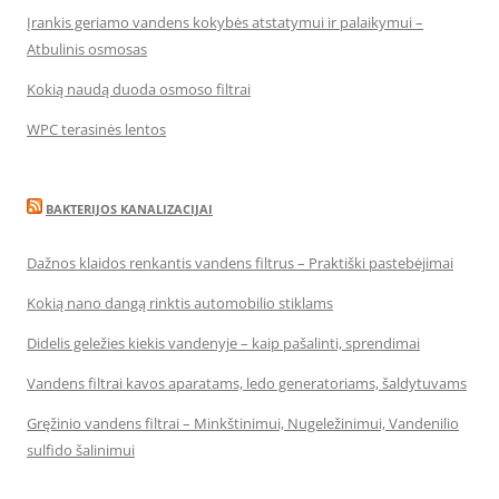
Įrankis geriamo vandens kokybės atstatymui ir palaikymui –
Atbulinis osmosas
Kokią naudą duoda osmoso filtrai
WPC terasinės lentos
BAKTERIJOS KANALIZACIJAI
Dažnos klaidos renkantis vandens filtrus – Praktiški pastebėjimai
Kokią nano dangą rinktis automobilio stiklams
Didelis geležies kiekis vandenyje – kaip pašalinti, sprendimai
Vandens filtrai kavos aparatams, ledo generatoriams, šaldytuvams
Gręžinio vandens filtrai – Minkštinimui, Nugeležinimui, Vandenilio
sulfido šalinimui