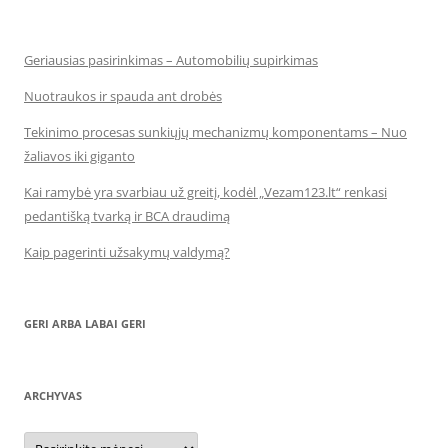
Geriausias pasirinkimas – Automobilių supirkimas
Nuotraukos ir spauda ant drobės
Tekinimo procesas sunkiųjų mechanizmų komponentams – Nuo
žaliavos iki giganto
Kai ramybė yra svarbiau už greitį, kodėl „Vezam123.lt“ renkasi
pedantišką tvarką ir BCA draudimą
Kaip pagerinti užsakymų valdymą?
GERI ARBA LABAI GERI
ARCHYVAS
Archyvas