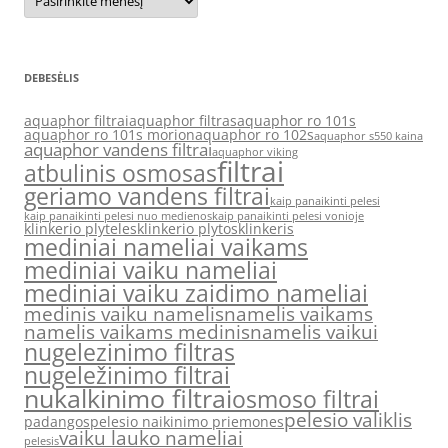
DEBESĖLIS
aquaphor filtrai
aquaphor filtras
aquaphor ro 101s
aquaphor ro 101s morion
aquaphor ro 102s
aquaphor s550 kaina
aquaphor vandens filtrai
aquaphor viking
filtrai
atbulinis osmosas
geriamo vandens filtrai
kaip panaikinti pelesi
kaip panaikinti pelesi nuo medienos
kaip panaikinti pelesi vonioje
klinkerio plyteles
klinkerio plytos
klinkeris
mediniai nameliai vaikams
mediniai vaiku nameliai
mediniai vaiku zaidimo nameliai
medinis vaiku namelis
namelis vaikams
namelis vaikams medinis
namelis vaikui
nugelezinimo filtras
nugeležinimo filtrai
nukalkinimo filtrai
osmoso filtrai
pelesio valiklis
padangos
pelesio naikinimo priemones
vaiku lauko nameliai
pelesis