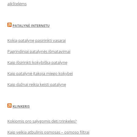
aikštelėms
PATALYNĖ INTERNETU
Kokią patalynę pasirinkti vasarai
Pagrindiniai patalynės išmatavimai
Kaip išsirinkti kokybišką patalynę
Kaip patalynė įtakoja miego kokybei
Kaip dažnai reikia keisti patalynę
KLINKERIS
Kokiomis oro sąlygomis dėti trinkeles?
Kaip veikia atbulinis osmosas – osmoso filtrai