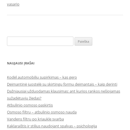
vasario
Ieškoti:
NAUJAUSI ĮRAŠAI
Kodėl automobilių supirkimas – kas gero
Deimantinė juostelė su skirtingų formų deimantais – kaip derinti
Dažniausiai užduodamas klausimas: ant kurios rankos nešiojamas
sužadėtuvių žiedas?
Atbulinio osmoso paskirtis
Osmoso filtrų – atbulinio osmoso nauda
Vandens filtrų po kriaukle svarba
Kaklaraištis ir stilius naudojant spalvas – psichologija