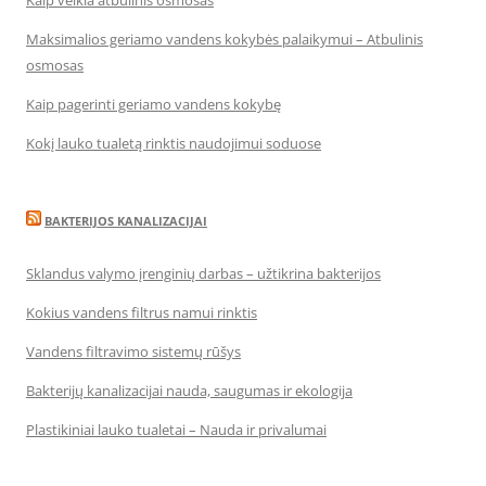
Kaip veikia atbulinis osmosas
Maksimalios geriamo vandens kokybės palaikymui – Atbulinis
osmosas
Kaip pagerinti geriamo vandens kokybę
Kokį lauko tualetą rinktis naudojimui soduose
BAKTERIJOS KANALIZACIJAI
Sklandus valymo įrenginių darbas – užtikrina bakterijos
Kokius vandens filtrus namui rinktis
Vandens filtravimo sistemų rūšys
Bakterijų kanalizacijai nauda, saugumas ir ekologija
Plastikiniai lauko tualetai – Nauda ir privalumai