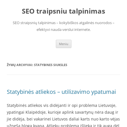
Pereiti
prie
SEO traipsniu talpinimas
turinio
SEO straipsnių talpinimas – kokybiškos atgalinės nuorodos –
efektyvi nauda verslui internete.
Meniu
ŽYMŲ ARCHYVAI:
STATYBINES SIUKSLES
Statybinės atliekos – utilizavimo ypatumai
Statybinės atliekos vis didėjanti ir opi problema Lietuvoje,
ypatingai Klaipėdoje, kurioje aplink savartynų nėra daug ir
jie didėja, bei vakarinei Lietuvos daliai karts nuo karto vėjas
užneša blogą kvapą. Atliekų problema išlieka ir tik auga dėl