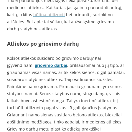
Todėl panaudojus medžiagas lieka plastiko, kartono, bei
medienos atliekos. Kai kurias jas galima panaudoti antrąjį
kartą, o kitas
būtina utilizuoti
bei priduoti į surinkimo
aikšteles. Bet apie tai vėliau, kai apžvelgsime griovimo
darbų statybines atliekas.
Atliekos po griovimo darbų
Kokios atliekos susidaro po griovimo darbų? Kai
įgyvendinami
griovimo darbai
, priklausomai nuo jų tipo, ar
griaunamas visas namas, ar tik kelios sienos, o gal pamatai,
susidaro statybinės atliekos. Taip vadinamos šiukšlės.
Paimkime namo griovimą. Pirmiausia griaunami yra senos
statybos namai. Senos statybos namų stogo danga, visais
laikais buvo asbestinė danga. Tai yra inertinė atlieka, ir ji
turi būti utilizuota pagal visus LR galiojančius įstatymus.
Griaunant namo sienas susidaro betono atliekos, blokeliai,
apšiltinimo medžiagos, tinko gabalai, ir medienos atliekos.
Griovimo darbų metu plastiko atliekų praktiškai