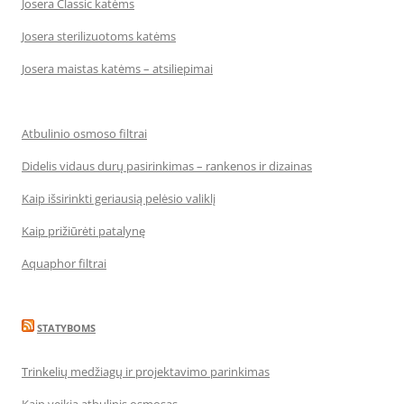
Josera Classic katėms
Josera sterilizuotoms katėms
Josera maistas katėms – atsiliepimai
Atbulinio osmoso filtrai
Didelis vidaus durų pasirinkimas – rankenos ir dizainas
Kaip išsirinkti geriausią pelėsio valiklį
Kaip prižiūrėti patalynę
Aquaphor filtrai
STATYBOMS
Trinkelių medžiagų ir projektavimo parinkimas