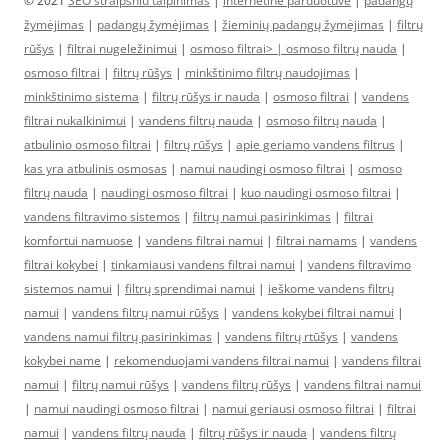
© 2021
SEO straipsniu talpinimas
|
internetine parduotuve
|
padangų
žymėjimas
|
padangų žymėjimas
|
žieminių padangų žymėjimas
|
filtrų
rūšys
|
filtrai nugeležinimui
|
osmoso filtrai> |
osmoso filtrų nauda
|
osmoso filtrai
|
filtrų rūšys
|
minkštinimo filtrų naudojimas
|
minkštinimo sistema
|
filtrų rūšys ir nauda
|
osmoso filtrai
|
vandens
filtrai nukalkinimui
|
vandens filtrų nauda
|
osmoso filtrų nauda
|
atbulinio osmoso filtrai
|
filtrų rūšys
|
apie geriamo vandens filtrus
|
kas yra atbulinis osmosas
|
namui naudingi osmoso filtrai
|
osmoso
filtrų nauda
|
naudingi osmoso filtrai
|
kuo naudingi osmoso filtrai
|
vandens filtravimo sistemos
|
filtrų namui pasirinkimas
|
filtrai
komfortui namuose
|
vandens filtrai namui
|
filtrai namams
|
vandens
filtrai kokybei
|
tinkamiausi vandens filtrai namui
|
vandens filtravimo
sistemos namui
|
filtrų sprendimai namui
|
ieškome vandens filtrų
namui
|
vandens filtrų namui rūšys
|
vandens kokybei filtrai namui
|
vandens namui filtrų pasirinkimas
|
vandens filtrų rtūšys
|
vandens
kokybei name
|
rekomenduojami vandens filtrai namui
|
vandens filtrai
namui
|
filtrų namui rūšys
|
vandens filtrų rūšys
|
vandens filtrai namui
|
namui naudingi osmoso filtrai
|
namui geriausi osmoso filtrai
|
filtrai
namui
|
vandens filtrų nauda
|
filtrų rūšys ir nauda
|
vandens filtrų