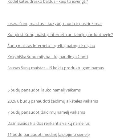
Kodėl katės drasko baldus - kaip to išvengti?
Josera šunų maistas – kokybė, nauda ir pasirinkimas
Kur pirkti šunų maistą: internetu ar fizinėje parduotuvėje?
Šunų maistas internetu – greita, patogu ir pigiau
Kokybiška šunų mityba – ką naudinga žinoti
Sausas šunų maistas – iš kokių produktų gaminamas
5 būdų panaudoti lauko namelį vaikams
2026 6 būdų panaudoti žaidimų aikšteles vaikams
7 būdų panaudoti žaidimų namelį vaikams
Dažniausios klaidos renkantis vaikų namelius
11 būdų panaudoti medinę laipiojimo sienelę