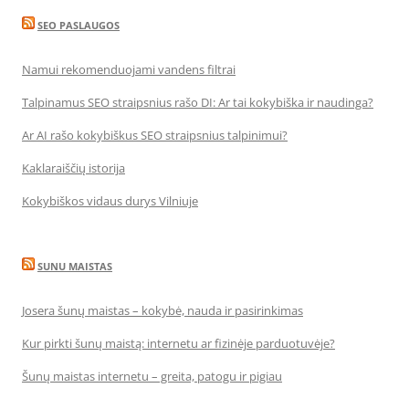
SEO PASLAUGOS
Namui rekomenduojami vandens filtrai
Talpinamus SEO straipsnius rašo DI: Ar tai kokybiška ir naudinga?
Ar AI rašo kokybiškus SEO straipsnius talpinimui?
Kaklaraiščių istorija
Kokybiškos vidaus durys Vilniuje
SUNU MAISTAS
Josera šunų maistas – kokybė, nauda ir pasirinkimas
Kur pirkti šunų maistą: internetu ar fizinėje parduotuvėje?
Šunų maistas internetu – greita, patogu ir pigiau