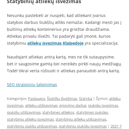
Statybinių atliekų išvežimas
Nesunku pastebėti ar nuspėti, kad atliekant įvarius
statybos darbus šiukšlių atliks nemažai. Kadangi mesti jas į
buitinių atliekų konteinerius yra griežtai draudžiama.
Atliekas privalu išvežti. Tai padaryti gali įmonė, kurios
statybiniu
atlieku isvezimas Klaipedoje
yra specializacija.
Naudojant atliekas antrą kartą, mes ne tik sutaupysime,
bet ir saugosime gamtą bei nereikės pirkti naujų medžiagų.
Todėl tikrai verta rūšiuoti ir atliekas panaudoti antrą kartą.
SEO straipsnių talpinimas
Kategorijos:
Paslaugos
,
Šiukšlių išvežimas
,
Statyba
| Žymos:
atlieku
isvezimas
,
atlieku utilizavimas
,
griovimo darbai
,
siuksliu isvezimas
,
siuksliu utilizavimas
,
statybines atliekos
,
statybines siuksles
,
statybiniu atlieku isvezimas
,
statybiniu atlieku utilizavimas
,
statybiniu siukliu utilizavimas
,
statybiniu siuksliu isvezimas
|
2021 7