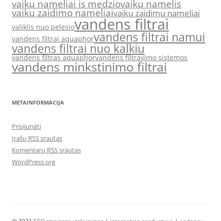
vaiku nameliai is medzio
vaiku namelis
vaiku zaidimo nameliai
vaiku zaidimu nameliai
vandens filtrai
valiklis nuo pelesio
vandens filtrai namui
vandens filtrai aquaphor
vandens filtrai nuo kalkiu
vandens filtras aquaphor
vandens filtravimo sistemos
vandens minkstinimo filtrai
METAINFORMACIJA
Prisijungti
Įrašų RSS srautas
Komentarų RSS srautas
WordPress.org