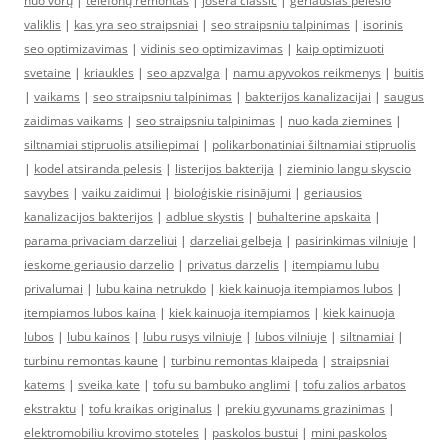
nuo vorų
|
telefonų remontas
|
josera classic
|
geriausias pelesio
valiklis
|
kas yra seo straipsniai
|
seo straipsniu talpinimas
|
isorinis
seo optimizavimas
|
vidinis seo optimizavimas
|
kaip optimizuoti
svetaine
|
kriaukles
|
seo apzvalga
|
namu apyvokos reikmenys
|
buitis
|
vaikams
|
seo straipsniu talpinimas
|
bakterijos kanalizacijai
|
saugus
zaidimas vaikams
|
seo straipsniu talpinimas
|
nuo kada ziemines
|
siltnamiai stipruolis atsiliepimai
|
polikarbonatiniai šiltnamiai stipruolis
|
kodel atsiranda pelesis
|
listerijos bakterija
|
zieminio langu skyscio
savybes
|
vaiku zaidimui
|
bioloģiskie risinājumi
|
geriausios
kanalizacijos bakterijos
|
adblue skystis
|
buhalterine apskaita
|
parama privaciam darzeliui
|
darzeliai gelbeja
|
pasirinkimas vilniuje
|
ieskome geriausio darzelio
|
privatus darzelis
|
itempiamu lubu
privalumai
|
lubu kaina netrukdo
|
kiek kainuoja itempiamos lubos
|
itempiamos lubos kaina
|
kiek kainuoja itempiamos
|
kiek kainuoja
lubos
|
lubu kainos
|
lubu rusys vilniuje
|
lubos vilniuje
|
siltnamiai
|
turbinu remontas kaune
|
turbinu remontas klaipeda
|
straipsniai
katems
|
sveika kate
|
tofu su bambuko anglimi
|
tofu zalios arbatos
ekstraktu
|
tofu kraikas originalus
|
prekiu gyvunams grazinimas
|
elektromobiliu krovimo stoteles
|
paskolos bustui
|
mini paskolos