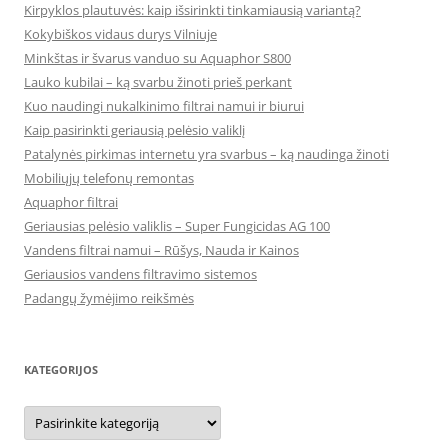
Kirpyklos plautuvės: kaip išsirinkti tinkamiausią variantą?
Kokybiškos vidaus durys Vilniuje
Minkštas ir švarus vanduo su Aquaphor S800
Lauko kubilai – ką svarbu žinoti prieš perkant
Kuo naudingi nukalkinimo filtrai namui ir biurui
Kaip pasirinkti geriausią pelėsio valiklį
Patalynės pirkimas internetu yra svarbus – ką naudinga žinoti
Mobiliųjų telefonų remontas
Aquaphor filtrai
Geriausias pelėsio valiklis – Super Fungicidas AG 100
Vandens filtrai namui – Rūšys, Nauda ir Kainos
Geriausios vandens filtravimo sistemos
Padangų žymėjimo reikšmės
KATEGORIJOS
Kategorijos