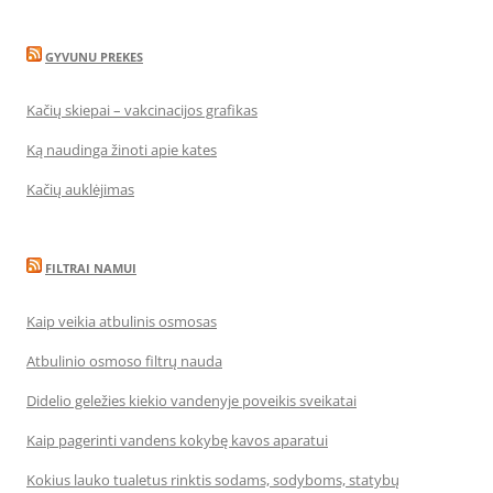
GYVUNU PREKES
Kačių skiepai – vakcinacijos grafikas
Ką naudinga žinoti apie kates
Kačių auklėjimas
FILTRAI NAMUI
Kaip veikia atbulinis osmosas
Atbulinio osmoso filtrų nauda
Didelio geležies kiekio vandenyje poveikis sveikatai
Kaip pagerinti vandens kokybę kavos aparatui
Kokius lauko tualetus rinktis sodams, sodyboms, statybų