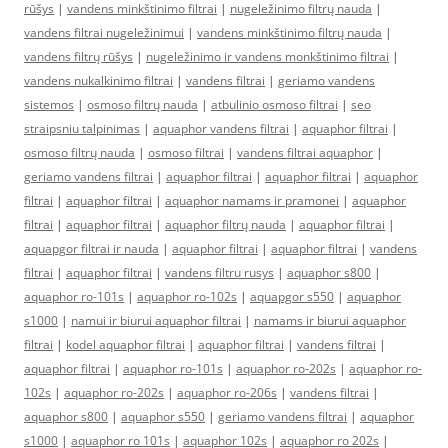
rūšys
|
vandens minkštinimo filtrai
|
nugeležinimo filtrų nauda
|
vandens filtrai nugeležinimui
|
vandens minkštinimo filtrų nauda
|
vandens filtrų rūšys
|
nugeležinimo ir vandens monkštinimo filtrai
|
vandens nukalkinimo filtrai
|
vandens filtrai
|
geriamo vandens
sistemos
|
osmoso filtrų nauda
|
atbulinio osmoso filtrai
|
seo
straipsniu talpinimas
|
aquaphor vandens filtrai
|
aquaphor filtrai
|
osmoso filtrų nauda
|
osmoso filtrai
|
vandens filtrai aquaphor
|
geriamo vandens filtrai
|
aquaphor filtrai
|
aquaphor filtrai
|
aquaphor
filtrai
|
aquaphor filtrai
|
aquaphor namams ir pramonei
|
aquaphor
filtrai
|
aquaphor filtrai
|
aquaphor filtrų nauda
|
aquaphor filtrai
|
aquapgor filtrai ir nauda
|
aquaphor filtrai
|
aquaphor filtrai
|
vandens
filtrai
|
aquaphor filtrai
|
vandens filtru rusys
|
aquaphor s800
|
aquaphor ro-101s
|
aquaphor ro-102s
|
aquapgor s550
|
aquaphor
s1000
|
namui ir biurui aquaphor filtrai
|
namams ir biurui aquaphor
filtrai
|
kodel aquaphor filtrai
|
aquaphor filtrai
|
vandens filtrai
|
aquaphor filtrai
|
aquaphor ro-101s
|
aquaphor ro-202s
|
aquaphor ro-
102s
|
aquaphor ro-202s
|
aquaphor ro-206s
|
vandens filtrai
|
aquaphor s800
|
aquaphor s550
|
geriamo vandens filtrai
|
aquaphor
s1000
|
aquaphor ro 101s
|
aquaphor 102s
|
aquaphor ro 202s
|