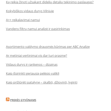
Ką reikia žinoti užsakant didelių detalių tekinimo paslaugas?
Kokybiškos vidaus durys Vilniuje
A++ reikalavimai namui
Vandens filtrų namui analizė ir pasirinkimas
Asortimento valdymo drausmės kūrimas per ABC Analizę
Ar metiniai vertinimai vis dar turi prasmę?
Vidaus durys ir rankenos – dizainas
Kaip išsirinkti geriausią pelėsio valiklį
Kaip prižiūrėti patalynę – skalbti, džiovinti, lyginti
PREKĖS GYVŪNAMS