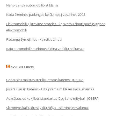
Nano danga automobilio stiklams
Kada žieminės padangos keičiamos į vasarines 2025
Elektromobilių įkrovimo stotelės - ką svarbu žinoti prieš įsigyjant
elektromobilį
Padangų žymėjimas - ką reikia žinoti
Kaip automobilio turbinos didina variklių našumą?
GYVUNU PREKES
Geriausias maistas sterilizuotoms katėms - JOSERA
Josera Classic katėms - Ulta premium klasės kačių maistas
Aukščiausios kokybės standartas Jūsų šuns mitybai - JOSERA
Skirtingos kačių draskyklių rūšys – skirtingi privalumai