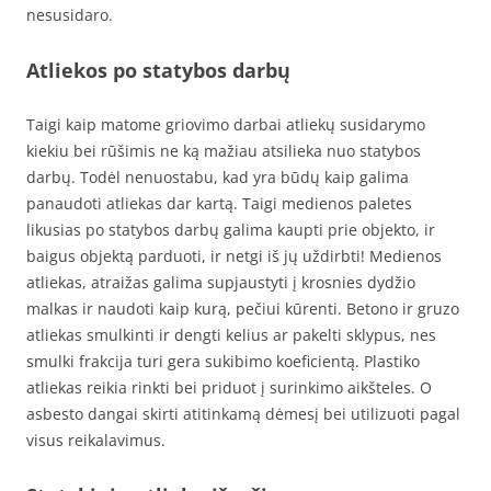
nesusidaro.
Atliekos po statybos darbų
Taigi kaip matome griovimo darbai atliekų susidarymo
kiekiu bei rūšimis ne ką mažiau atsilieka nuo statybos
darbų. Todėl nenuostabu, kad yra būdų kaip galima
panaudoti atliekas dar kartą. Taigi medienos paletes
likusias po statybos darbų galima kaupti prie objekto, ir
baigus objektą parduoti, ir netgi iš jų uždirbti! Medienos
atliekas, atraižas galima supjaustyti į krosnies dydžio
malkas ir naudoti kaip kurą, pečiui kūrenti. Betono ir gruzo
atliekas smulkinti ir dengti kelius ar pakelti sklypus, nes
smulki frakcija turi gera sukibimo koeficientą. Plastiko
atliekas reikia rinkti bei priduot į surinkimo aikšteles. O
asbesto dangai skirti atitinkamą dėmesį bei utilizuoti pagal
visus reikalavimus.