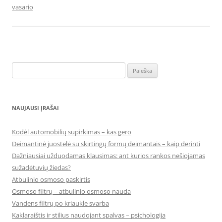
vasario
Ieškoti:
NAUJAUSI ĮRAŠAI
Kodėl automobilių supirkimas – kas gero
Deimantinė juostelė su skirtingų formų deimantais – kaip derinti
Dažniausiai užduodamas klausimas: ant kurios rankos nešiojamas
sužadėtuvių žiedas?
Atbulinio osmoso paskirtis
Osmoso filtrų – atbulinio osmoso nauda
Vandens filtrų po kriaukle svarba
Kaklaraištis ir stilius naudojant spalvas – psichologija