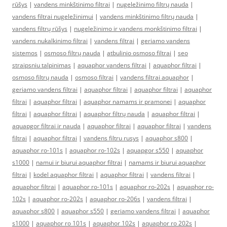
rūšys
|
vandens minkštinimo filtrai
|
nugeležinimo filtrų nauda
|
vandens filtrai nugeležinimui
|
vandens minkštinimo filtrų nauda
|
vandens filtrų rūšys
|
nugeležinimo ir vandens monkštinimo filtrai
|
vandens nukalkinimo filtrai
|
vandens filtrai
|
geriamo vandens
sistemos
|
osmoso filtrų nauda
|
atbulinio osmoso filtrai
|
seo
straipsniu talpinimas
|
aquaphor vandens filtrai
|
aquaphor filtrai
|
osmoso filtrų nauda
|
osmoso filtrai
|
vandens filtrai aquaphor
|
geriamo vandens filtrai
|
aquaphor filtrai
|
aquaphor filtrai
|
aquaphor
filtrai
|
aquaphor filtrai
|
aquaphor namams ir pramonei
|
aquaphor
filtrai
|
aquaphor filtrai
|
aquaphor filtrų nauda
|
aquaphor filtrai
|
aquapgor filtrai ir nauda
|
aquaphor filtrai
|
aquaphor filtrai
|
vandens
filtrai
|
aquaphor filtrai
|
vandens filtru rusys
|
aquaphor s800
|
aquaphor ro-101s
|
aquaphor ro-102s
|
aquapgor s550
|
aquaphor
s1000
|
namui ir biurui aquaphor filtrai
|
namams ir biurui aquaphor
filtrai
|
kodel aquaphor filtrai
|
aquaphor filtrai
|
vandens filtrai
|
aquaphor filtrai
|
aquaphor ro-101s
|
aquaphor ro-202s
|
aquaphor ro-
102s
|
aquaphor ro-202s
|
aquaphor ro-206s
|
vandens filtrai
|
aquaphor s800
|
aquaphor s550
|
geriamo vandens filtrai
|
aquaphor
s1000
|
aquaphor ro 101s
|
aquaphor 102s
|
aquaphor ro 202s
|