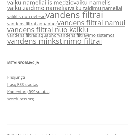
vaiku nameliai is medzio
vaiku namelis
vaiku zaidimo nameliai
vaiku zaidimu nameliai
vandens filtrai
valiklis nuo pelesio
vandens filtrai namui
vandens filtrai aquaphor
vandens filtrai nuo kalkiu
vandens filtras aquaphor
vandens filtravimo sistemos
vandens minkstinimo filtrai
METAINFORMACIJA
Prisijungti
Įrašų RSS srautas
Komentarų RSS srautas
WordPress.org