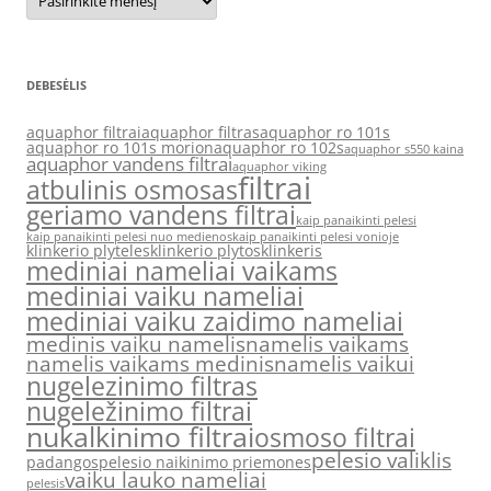
DEBESĖLIS
aquaphor filtrai
aquaphor filtras
aquaphor ro 101s
aquaphor ro 101s morion
aquaphor ro 102s
aquaphor s550 kaina
aquaphor vandens filtrai
aquaphor viking
filtrai
atbulinis osmosas
geriamo vandens filtrai
kaip panaikinti pelesi
kaip panaikinti pelesi nuo medienos
kaip panaikinti pelesi vonioje
klinkerio plyteles
klinkerio plytos
klinkeris
mediniai nameliai vaikams
mediniai vaiku nameliai
mediniai vaiku zaidimo nameliai
medinis vaiku namelis
namelis vaikams
namelis vaikams medinis
namelis vaikui
nugelezinimo filtras
nugeležinimo filtrai
nukalkinimo filtrai
osmoso filtrai
pelesio valiklis
padangos
pelesio naikinimo priemones
vaiku lauko nameliai
pelesis