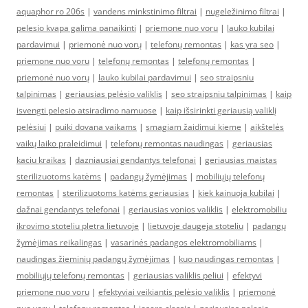
aquaphor ro 206s
|
vandens minkstinimo filtrai
|
nugeležinimo filtrai
|
pelesio kvapa galima panaikinti
|
priemone nuo voru
|
lauko kubilai
pardavimui
|
priemonė nuo vorų
|
telefonų remontas
|
kas yra seo
|
priemone nuo voru
|
telefonų remontas
|
telefonų remontas
|
priemonė nuo vorų
|
lauko kubilai pardavimui
|
seo straipsniu
talpinimas
|
geriausias pelėsio valiklis
|
seo straipsniu talpinimas
|
kaip
isvengti pelesio atsiradimo namuose
|
kaip išsirinkti geriausią valiklį
pelėsiui
|
puiki dovana vaikams
|
smagiam žaidimui kieme
|
aikštelės
vaikų laiko praleidimui
|
telefonų remontas naudingas
|
geriausias
kaciu kraikas
|
dazniausiai gendantys telefonai
|
geriausias maistas
sterilizuotoms katėms
|
padangų žymėjimas
|
mobiliųjų telefonų
remontas
|
sterilizuotoms katėms geriausias
|
kiek kainuoja kubilai
|
dažnai gendantys telefonai
|
geriausias vonios valiklis
|
elektromobiliu
ikrovimo stoteliu pletra lietuvoje
|
lietuvoje daugeja stoteliu
|
padangų
žymėjimas reikalingas
|
vasarinės padangos elektromobiliams
|
naudingas žieminių padangų žymėjimas
|
kuo naudingas remontas
|
mobiliųjų telefonų remontas
|
geriausias valiklis peliui
|
efektyvi
priemone nuo voru
|
efektyviai veikiantis pelėsio valiklis
|
priemonė