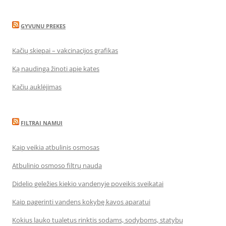
GYVUNU PREKES
Kačių skiepai – vakcinacijos grafikas
Ką naudinga žinoti apie kates
Kačių auklėjimas
FILTRAI NAMUI
Kaip veikia atbulinis osmosas
Atbulinio osmoso filtrų nauda
Didelio geležies kiekio vandenyje poveikis sveikatai
Kaip pagerinti vandens kokybę kavos aparatui
Kokius lauko tualetus rinktis sodams, sodyboms, statybų