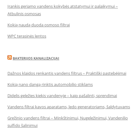
Įrankis geriamo vandens kokybės atstatymui ir palaikymui –
Atbulinis osmosas
Kokią naudą duoda osmoso filtrai
WPC terasinės lentos
BAKTERIJOS KANALIZACIJAI
Dažnos klaidos renkantis vandens filtrus – Praktiški pastebėjimai
Kokią nano dangą rinktis automobilio stiklams
Didelis geležies kiekis vandenyje – kaip pašalinti, sprendimai
Vandens filtrai kavos aparatams, ledo generatoriams, šaldytuvams
Gręžinio vandens filtrai – Minkštinimui, Nugeležinimui, Vandenilio
sulfido šalinimui