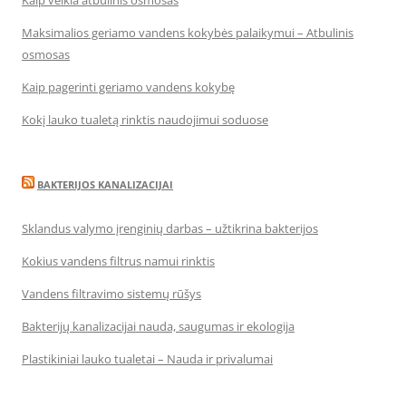
Kaip veikia atbulinis osmosas
Maksimalios geriamo vandens kokybės palaikymui – Atbulinis
osmosas
Kaip pagerinti geriamo vandens kokybę
Kokį lauko tualetą rinktis naudojimui soduose
BAKTERIJOS KANALIZACIJAI
Sklandus valymo įrenginių darbas – užtikrina bakterijos
Kokius vandens filtrus namui rinktis
Vandens filtravimo sistemų rūšys
Bakterijų kanalizacijai nauda, saugumas ir ekologija
Plastikiniai lauko tualetai – Nauda ir privalumai