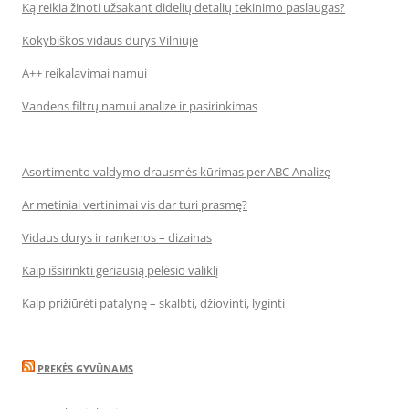
Ką reikia žinoti užsakant didelių detalių tekinimo paslaugas?
Kokybiškos vidaus durys Vilniuje
A++ reikalavimai namui
Vandens filtrų namui analizė ir pasirinkimas
Asortimento valdymo drausmės kūrimas per ABC Analizę
Ar metiniai vertinimai vis dar turi prasmę?
Vidaus durys ir rankenos – dizainas
Kaip išsirinkti geriausią pelėsio valiklį
Kaip prižiūrėti patalynę – skalbti, džiovinti, lyginti
PREKĖS GYVŪNAMS