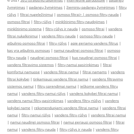
© 2021
SEO straipsniu talpinimas
|
internetine parduotuve
|
padangų
žymėjimas
|
padangų žymėjimas
|
žieminių padangų žymėjimas
|
filtrų
rūšys
|
filtrai nugeležinimui
|
osmoso filtrai> |
osmoso filtrų nauda
|
osmoso filtrai
|
filtrų rūšys
|
minkštinimo filtrų naudojimas
|
minkštinimo sistema
|
filtrų rūšys ir nauda
|
osmoso filtrai
|
vandens
filtrai nukalkinimui
|
vandens filtrų nauda
|
osmoso filtrų nauda
|
atbulinio osmoso filtrai
|
filtrų rūšys
|
apie geriamo vandens filtrus
|
kas yra atbulinis osmosas
|
namui naudingi osmoso filtrai
|
osmoso
filtrų nauda
|
naudingi osmoso filtrai
|
kuo naudingi osmoso filtrai
|
vandens filtravimo sistemos
|
filtrų namui pasirinkimas
|
filtrai
komfortui namuose
|
vandens filtrai namui
|
filtrai namams
|
vandens
filtrai kokybei
|
tinkamiausi vandens filtrai namui
|
vandens filtravimo
sistemos namui
|
filtrų sprendimai namui
|
ieškome vandens filtrų
namui
|
vandens filtrų namui rūšys
|
vandens kokybei filtrai namui
|
vandens namui filtrų pasirinkimas
|
vandens filtrų rtūšys
|
vandens
kokybei name
|
rekomenduojami vandens filtrai namui
|
vandens filtrai
namui
|
filtrų namui rūšys
|
vandens filtrų rūšys
|
vandens filtrai namui
|
namui naudingi osmoso filtrai
|
namui geriausi osmoso filtrai
|
filtrai
namui
|
vandens filtrų nauda
|
filtrų rūšys ir nauda
|
vandens filtrų