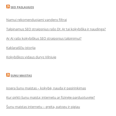
SEO PASLAUGOS
Namui rekomenduojami vandens filtrai
Talpinamus SEO straipsnius rašo DI: Ar tai kokybiška ir naudinga?
Ar AI rašo kokybiškus SEO straipsnius talpinimui?
Kaklaraiščių istorija
Kokybiškos vidaus durys Vilniuje
SUNU MAISTAS
Josera šunų maistas – kokybė, nauda ir pasirinkimas
Kur pirkti šunų maistą: internetu ar fizinėje parduotuvėje?
Šunų maistas internetu – greita, patogu ir pigiau