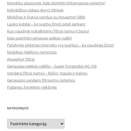
Kirpyklos plautuvės: kaip išsirinkti tinkamiausią variantą?
Kokybiškos vidaus durys Vilniuje
Minkštas ir švarus vanduo su Aquaphor S800
Lauko kubilai – ką svarbu žinoti prieš perkant
Kuo naudingi nukalkinimo filtrai namui ir biurui
Kaip pasirinkti geriausią pelėsio valiklį
Patalynės pirkimas internetu yra svarbus – ką naudinga žinoti
Mobiliųjų telefonų remontas
Aquaphor filtrai
Geriausias pelėsio valiklis – Super Fungicidas AG 100
Vandens filtrai namui – Rūšys, Nauda ir Kainos
Geriausios vandens filtravimo sistemos
Padangų žymėjimo reikšmės
KATEGORIJOS
Kategorijos