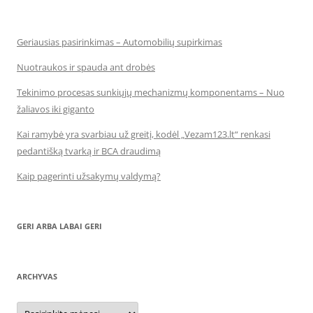
Geriausias pasirinkimas – Automobilių supirkimas
Nuotraukos ir spauda ant drobės
Tekinimo procesas sunkiųjų mechanizmų komponentams – Nuo
žaliavos iki giganto
Kai ramybė yra svarbiau už greitį, kodėl „Vezam123.lt“ renkasi
pedantišką tvarką ir BCA draudimą
Kaip pagerinti užsakymų valdymą?
GERI ARBA LABAI GERI
ARCHYVAS
Archyvas