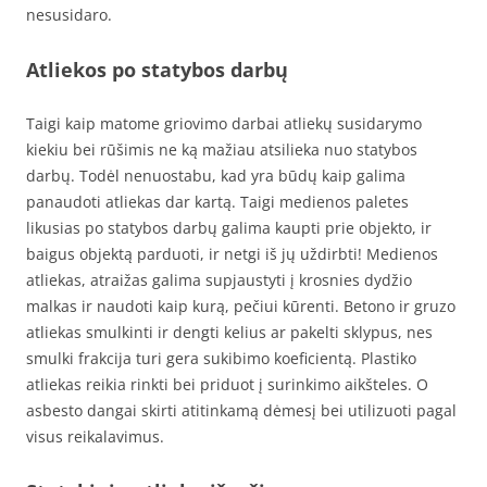
nesusidaro.
Atliekos po statybos darbų
Taigi kaip matome griovimo darbai atliekų susidarymo
kiekiu bei rūšimis ne ką mažiau atsilieka nuo statybos
darbų. Todėl nenuostabu, kad yra būdų kaip galima
panaudoti atliekas dar kartą. Taigi medienos paletes
likusias po statybos darbų galima kaupti prie objekto, ir
baigus objektą parduoti, ir netgi iš jų uždirbti! Medienos
atliekas, atraižas galima supjaustyti į krosnies dydžio
malkas ir naudoti kaip kurą, pečiui kūrenti. Betono ir gruzo
atliekas smulkinti ir dengti kelius ar pakelti sklypus, nes
smulki frakcija turi gera sukibimo koeficientą. Plastiko
atliekas reikia rinkti bei priduot į surinkimo aikšteles. O
asbesto dangai skirti atitinkamą dėmesį bei utilizuoti pagal
visus reikalavimus.