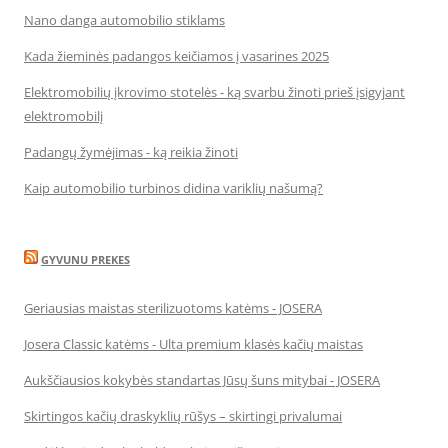
Nano danga automobilio stiklams
Kada žieminės padangos keičiamos į vasarines 2025
Elektromobilių įkrovimo stotelės - ką svarbu žinoti prieš įsigyjant
elektromobilį
Padangų žymėjimas - ką reikia žinoti
Kaip automobilio turbinos didina variklių našumą?
GYVUNU PREKES
Geriausias maistas sterilizuotoms katėms - JOSERA
Josera Classic katėms - Ulta premium klasės kačių maistas
Aukščiausios kokybės standartas Jūsų šuns mitybai - JOSERA
Skirtingos kačių draskyklių rūšys – skirtingi privalumai