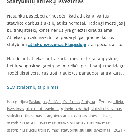
Statybinių atliekų išvežimas
Nesunku pastebėti ar nuspėti, kad atliekant įvarius
statybos darbus šiukšlių atliks nemažai. Kadangi mesti jas į
buitinių atliekų konteinerius yra griežtai draudžiama.
Atliekas privalu išvežti. Tai padaryti gali įmonė, kurios
statybiniu
atlieku isvezimas Klaipedoje
yra specializacija.
Naudojant atliekas antrą kartą, mes ne tik sutaupysime,
bet ir saugosime gamtą bei nereikės pirkti naujų medžiagų.
Todėl tikrai verta rūšiuoti ir atliekas panaudoti antrą kartą.
SEO straipsnių talpinimas
Kategorijos:
Paslaugos
,
Šiukšlių išvežimas
,
Statyba
| Žymos:
atlieku
isvezimas
,
atlieku utilizavimas
,
griovimo darbai
,
siuksliu isvezimas
,
siuksliu utilizavimas
,
statybines atliekos
,
statybines siuksles
,
statybiniu atlieku isvezimas
,
statybiniu atlieku utilizavimas
,
statybiniu siukliu utilizavimas
,
statybiniu siuksliu isvezimas
|
2021 7