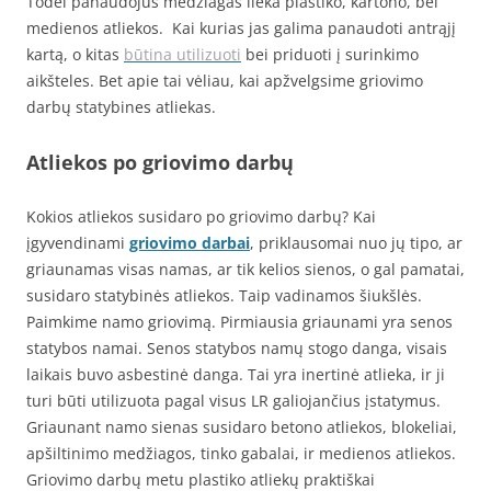
Todėl panaudojus medžiagas lieka plastiko, kartono, bei
medienos atliekos. Kai kurias jas galima panaudoti antrąjį
kartą, o kitas
būtina utilizuoti
bei priduoti į surinkimo
aikšteles. Bet apie tai vėliau, kai apžvelgsime griovimo
darbų statybines atliekas.
Atliekos po griovimo darbų
Kokios atliekos susidaro po griovimo darbų? Kai
įgyvendinami
griovimo darbai
, priklausomai nuo jų tipo, ar
griaunamas visas namas, ar tik kelios sienos, o gal pamatai,
susidaro statybinės atliekos. Taip vadinamos šiukšlės.
Paimkime namo griovimą. Pirmiausia griaunami yra senos
statybos namai. Senos statybos namų stogo danga, visais
laikais buvo asbestinė danga. Tai yra inertinė atlieka, ir ji
turi būti utilizuota pagal visus LR galiojančius įstatymus.
Griaunant namo sienas susidaro betono atliekos, blokeliai,
apšiltinimo medžiagos, tinko gabalai, ir medienos atliekos.
Griovimo darbų metu plastiko atliekų praktiškai