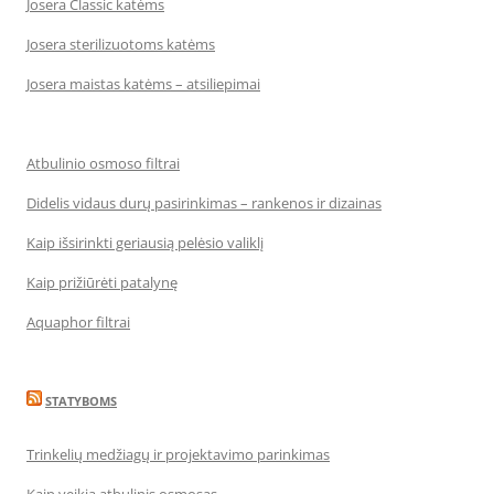
Josera Classic katėms
Josera sterilizuotoms katėms
Josera maistas katėms – atsiliepimai
Atbulinio osmoso filtrai
Didelis vidaus durų pasirinkimas – rankenos ir dizainas
Kaip išsirinkti geriausią pelėsio valiklį
Kaip prižiūrėti patalynę
Aquaphor filtrai
STATYBOMS
Trinkelių medžiagų ir projektavimo parinkimas