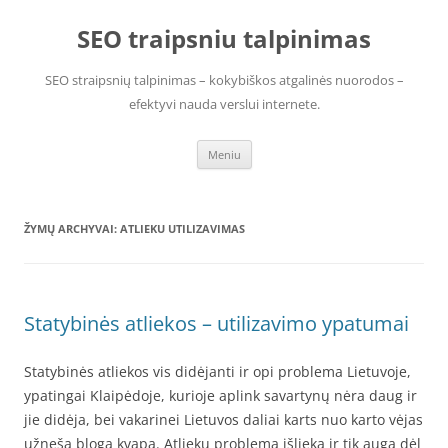
Pereiti
prie
SEO traipsniu talpinimas
turinio
SEO straipsnių talpinimas – kokybiškos atgalinės nuorodos –
efektyvi nauda verslui internete.
Meniu
ŽYMŲ ARCHYVAI:
ATLIEKU UTILIZAVIMAS
Statybinės atliekos – utilizavimo ypatumai
Statybinės atliekos vis didėjanti ir opi problema Lietuvoje,
ypatingai Klaipėdoje, kurioje aplink savartynų nėra daug ir
jie didėja, bei vakarinei Lietuvos daliai karts nuo karto vėjas
užneša blogą kvapą. Atliekų problema išlieka ir tik auga dėl