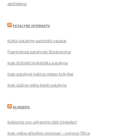
aikštelėms
PATALYNĖ INTERNETU
Kokią patalynę pasirinkti vasarai
Pagrindiniai patalynės išmatavimai
Kaip išsirinkti kokybišką patalynę
Kaip patalynė įtakoja miego kokybei
Kaip dažnai reikia keisti patalynę
KLINKERIS
Kokiomis oro sąlygomis dėti trinkeles?
Kaip veikia atbulinis osmosas – osmoso filtrai