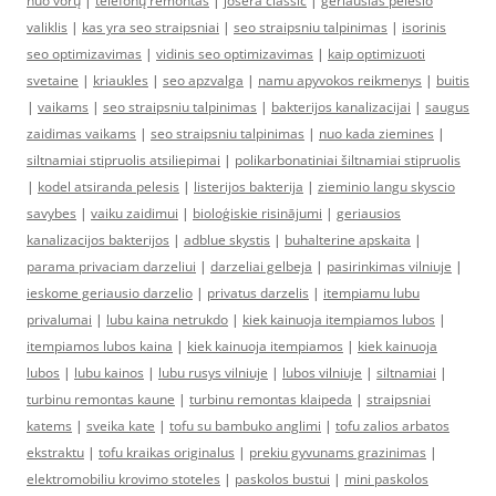
nuo vorų
|
telefonų remontas
|
josera classic
|
geriausias pelesio
valiklis
|
kas yra seo straipsniai
|
seo straipsniu talpinimas
|
isorinis
seo optimizavimas
|
vidinis seo optimizavimas
|
kaip optimizuoti
svetaine
|
kriaukles
|
seo apzvalga
|
namu apyvokos reikmenys
|
buitis
|
vaikams
|
seo straipsniu talpinimas
|
bakterijos kanalizacijai
|
saugus
zaidimas vaikams
|
seo straipsniu talpinimas
|
nuo kada ziemines
|
siltnamiai stipruolis atsiliepimai
|
polikarbonatiniai šiltnamiai stipruolis
|
kodel atsiranda pelesis
|
listerijos bakterija
|
zieminio langu skyscio
savybes
|
vaiku zaidimui
|
bioloģiskie risinājumi
|
geriausios
kanalizacijos bakterijos
|
adblue skystis
|
buhalterine apskaita
|
parama privaciam darzeliui
|
darzeliai gelbeja
|
pasirinkimas vilniuje
|
ieskome geriausio darzelio
|
privatus darzelis
|
itempiamu lubu
privalumai
|
lubu kaina netrukdo
|
kiek kainuoja itempiamos lubos
|
itempiamos lubos kaina
|
kiek kainuoja itempiamos
|
kiek kainuoja
lubos
|
lubu kainos
|
lubu rusys vilniuje
|
lubos vilniuje
|
siltnamiai
|
turbinu remontas kaune
|
turbinu remontas klaipeda
|
straipsniai
katems
|
sveika kate
|
tofu su bambuko anglimi
|
tofu zalios arbatos
ekstraktu
|
tofu kraikas originalus
|
prekiu gyvunams grazinimas
|
elektromobiliu krovimo stoteles
|
paskolos bustui
|
mini paskolos