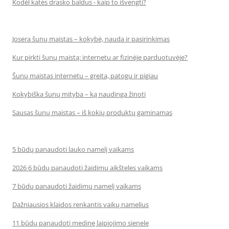
Kodėl katės drasko baldus - kaip to išvengti?
Josera šunų maistas – kokybė, nauda ir pasirinkimas
Kur pirkti šunų maistą: internetu ar fizinėje parduotuvėje?
Šunų maistas internetu – greita, patogu ir pigiau
Kokybiška šunų mityba – ką naudinga žinoti
Sausas šunų maistas – iš kokių produktų gaminamas
5 būdų panaudoti lauko namelį vaikams
2026 6 būdų panaudoti žaidimų aikšteles vaikams
7 būdų panaudoti žaidimų namelį vaikams
Dažniausios klaidos renkantis vaikų namelius
11 būdų panaudoti medinę laipiojimo sienelę