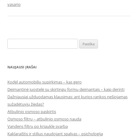
vasario
Ieškoti:
NAUJAUSI ĮRAŠAI
Kodėl automobilių supirkimas – kas gero
Deimantinė juostelė su skirtingų formų deimantais – kaip derinti
Dažniausiai užduodamas klausimas: ant kurios rankos nešiojamas
sužadėtuvių žiedas?
Atbulinio osmoso paskirtis
Osmoso filtrų – atbulinio osmoso nauda
Vandens filtrų po kriaukle svarba
Kaklaraištis ir stilius naudojant spalvas – psichologija