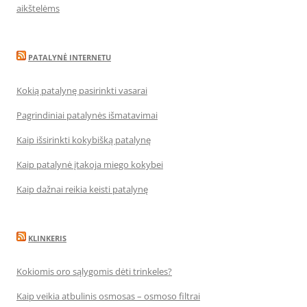
aikštelėms
PATALYNĖ INTERNETU
Kokią patalynę pasirinkti vasarai
Pagrindiniai patalynės išmatavimai
Kaip išsirinkti kokybišką patalynę
Kaip patalynė įtakoja miego kokybei
Kaip dažnai reikia keisti patalynę
KLINKERIS
Kokiomis oro sąlygomis dėti trinkeles?
Kaip veikia atbulinis osmosas – osmoso filtrai