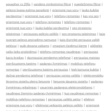
aquaphor ro 206s
|
vandens minkstinimo filtrai
|
nugeležinimo filtrai
|
pelesio kvapa galima panaikinti
|
priemone nuo voru
|
lauko kubilai
pardavimui
|
priemonė nuo vorų
|
telefonų remontas
|
kas yra seo
|
priemone nuo voru
|
telefonų remontas
|
telefonų remontas
|
priemonė nuo vorų
|
lauko kubilai pardavimui
|
seo straipsniu
talpinimas
|
geriausias pelėsio valiklis
|
seo straipsniu talpinimas
|
kaip
isvengti pelesio atsiradimo namuose
|
kaip išsirinkti geriausią valiklį
pelėsiui
|
puiki dovana vaikams
|
smagiam žaidimui kieme
|
aikštelės
vaikų laiko praleidimui
|
telefonų remontas naudingas
|
geriausias
kaciu kraikas
|
dazniausiai gendantys telefonai
|
geriausias maistas
sterilizuotoms katėms
|
padangų žymėjimas
|
mobiliųjų telefonų
remontas
|
sterilizuotoms katėms geriausias
|
kiek kainuoja kubilai
|
dažnai gendantys telefonai
|
geriausias vonios valiklis
|
elektromobiliu
ikrovimo stoteliu pletra lietuvoje
|
lietuvoje daugeja stoteliu
|
padangų
žymėjimas reikalingas
|
vasarinės padangos elektromobiliams
|
naudingas žieminių padangų žymėjimas
|
kuo naudingas remontas
|
mobiliųjų telefonų remontas
|
geriausias valiklis peliui
|
efektyvi
priemone nuo voru
|
efektyviai veikiantis pelėsio valiklis
|
priemonė