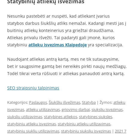
Statybinių atliekų išvežimas
Nesunku pastebėti ar nuspėti, kad atliekant įvarius
statybos darbus šiukšlių atliks nemažai. Kadangi mesti jas į
buitinių atliekų konteinerius yra griežtai draudžiama.
Atliekas privalu išvežti. Tai padaryti gali įmonė, kurios
statybiniu
atlieku isvezimas Klaipedoje
yra specializacija.
Naudojant atliekas antrą kartą, mes ne tik sutaupysime,
bet ir saugosime gamtą bei nereikės pirkti naujų medžiagų.
Todėl tikrai verta rūšiuoti ir atliekas panaudoti antrą kartą.
SEO straipsnių talpinimas
Kategorijos:
Paslaugos
,
Šiukšlių išvežimas
,
Statyba
| Žymos:
atlieku
isvezimas
,
atlieku utilizavimas
,
griovimo darbai
,
siuksliu isvezimas
,
siuksliu utilizavimas
,
statybines atliekos
,
statybines siuksles
,
statybiniu atlieku isvezimas
,
statybiniu atlieku utilizavimas
,
statybiniu siukliu utilizavimas
,
statybiniu siuksliu isvezimas
|
2021 7