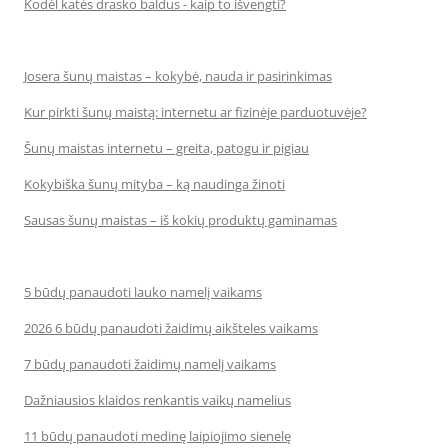
Kodėl katės drasko baldus - kaip to išvengti?
Josera šunų maistas – kokybė, nauda ir pasirinkimas
Kur pirkti šunų maistą: internetu ar fizinėje parduotuvėje?
Šunų maistas internetu – greita, patogu ir pigiau
Kokybiška šunų mityba – ką naudinga žinoti
Sausas šunų maistas – iš kokių produktų gaminamas
5 būdų panaudoti lauko namelį vaikams
2026 6 būdų panaudoti žaidimų aikšteles vaikams
7 būdų panaudoti žaidimų namelį vaikams
Dažniausios klaidos renkantis vaikų namelius
11 būdų panaudoti medinę laipiojimo sienelę