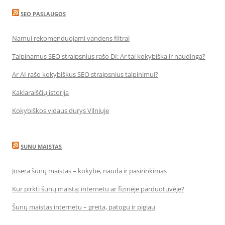
SEO PASLAUGOS
Namui rekomenduojami vandens filtrai
Talpinamus SEO straipsnius rašo DI: Ar tai kokybiška ir naudinga?
Ar AI rašo kokybiškus SEO straipsnius talpinimui?
Kaklaraiščių istorija
Kokybiškos vidaus durys Vilniuje
SUNU MAISTAS
Josera šunų maistas – kokybė, nauda ir pasirinkimas
Kur pirkti šunų maistą: internetu ar fizinėje parduotuvėje?
Šunų maistas internetu – greita, patogu ir pigiau