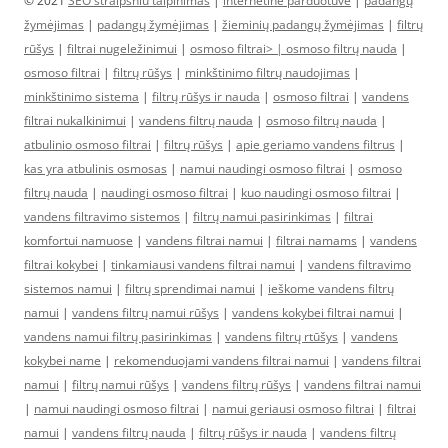
© 2021
SEO straipsniu talpinimas
|
internetine parduotuve
|
padangų
žymėjimas
|
padangų žymėjimas
|
žieminių padangų žymėjimas
|
filtrų
rūšys
|
filtrai nugeležinimui
|
osmoso filtrai> |
osmoso filtrų nauda
|
osmoso filtrai
|
filtrų rūšys
|
minkštinimo filtrų naudojimas
|
minkštinimo sistema
|
filtrų rūšys ir nauda
|
osmoso filtrai
|
vandens
filtrai nukalkinimui
|
vandens filtrų nauda
|
osmoso filtrų nauda
|
atbulinio osmoso filtrai
|
filtrų rūšys
|
apie geriamo vandens filtrus
|
kas yra atbulinis osmosas
|
namui naudingi osmoso filtrai
|
osmoso
filtrų nauda
|
naudingi osmoso filtrai
|
kuo naudingi osmoso filtrai
|
vandens filtravimo sistemos
|
filtrų namui pasirinkimas
|
filtrai
komfortui namuose
|
vandens filtrai namui
|
filtrai namams
|
vandens
filtrai kokybei
|
tinkamiausi vandens filtrai namui
|
vandens filtravimo
sistemos namui
|
filtrų sprendimai namui
|
ieškome vandens filtrų
namui
|
vandens filtrų namui rūšys
|
vandens kokybei filtrai namui
|
vandens namui filtrų pasirinkimas
|
vandens filtrų rtūšys
|
vandens
kokybei name
|
rekomenduojami vandens filtrai namui
|
vandens filtrai
namui
|
filtrų namui rūšys
|
vandens filtrų rūšys
|
vandens filtrai namui
|
namui naudingi osmoso filtrai
|
namui geriausi osmoso filtrai
|
filtrai
namui
|
vandens filtrų nauda
|
filtrų rūšys ir nauda
|
vandens filtrų