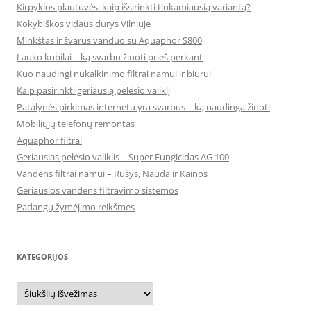
Kirpyklos plautuvės: kaip išsirinkti tinkamiausią variantą?
Kokybiškos vidaus durys Vilniuje
Minkštas ir švarus vanduo su Aquaphor S800
Lauko kubilai – ką svarbu žinoti prieš perkant
Kuo naudingi nukalkinimo filtrai namui ir biurui
Kaip pasirinkti geriausią pelėsio valiklį
Patalynės pirkimas internetu yra svarbus – ką naudinga žinoti
Mobiliųjų telefonų remontas
Aquaphor filtrai
Geriausias pelėsio valiklis – Super Fungicidas AG 100
Vandens filtrai namui – Rūšys, Nauda ir Kainos
Geriausios vandens filtravimo sistemos
Padangų žymėjimo reikšmės
KATEGORIJOS
Kategorijos