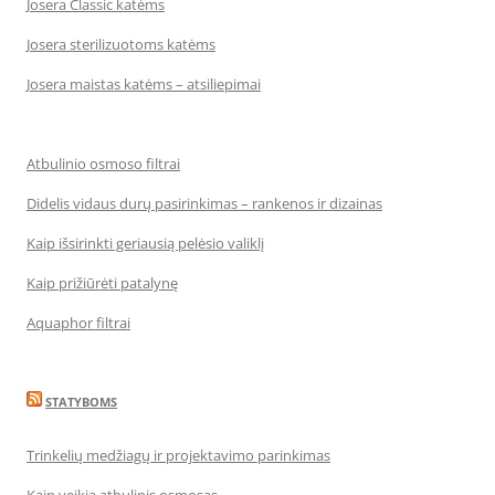
Josera Classic katėms
Josera sterilizuotoms katėms
Josera maistas katėms – atsiliepimai
Atbulinio osmoso filtrai
Didelis vidaus durų pasirinkimas – rankenos ir dizainas
Kaip išsirinkti geriausią pelėsio valiklį
Kaip prižiūrėti patalynę
Aquaphor filtrai
STATYBOMS
Trinkelių medžiagų ir projektavimo parinkimas