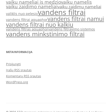
vaiku nameliai is medzio
vaiku namelis
vaiku zaidimo nameliai
vaiku zaidimu nameliai
vandens filtrai
valiklis nuo pelesio
vandens filtrai namui
vandens filtrai aquaphor
vandens filtrai nuo kalkiu
vandens filtras aquaphor
vandens filtravimo sistemos
vandens minkstinimo filtrai
METAINFORMACIJA
Prisijungti
Įrašų RSS srautas
Komentarų RSS srautas
WordPress.org