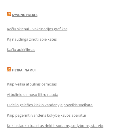
GYVUNU PREKES
Kačių skiepai – vakcinacijos grafikas
Ką naudinga žinoti apie kates
Kačių auklėjimas
FILTRAI NAMUI
Kaip veikia atbulinis osmosas
Atbulinio osmoso filtrų nauda
Didelio geležies kiekio vandenyje poveikis sveikatai
Kaip pagerinti vandens kokybę kavos aparatui
Kokius lauko tualetus rinktis sodams, sodyboms, statybų