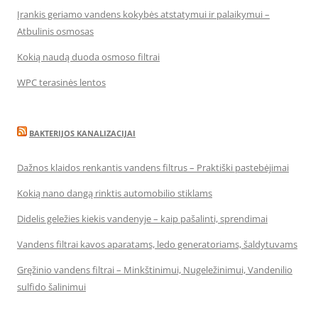
Įrankis geriamo vandens kokybės atstatymui ir palaikymui –
Atbulinis osmosas
Kokią naudą duoda osmoso filtrai
WPC terasinės lentos
BAKTERIJOS KANALIZACIJAI
Dažnos klaidos renkantis vandens filtrus – Praktiški pastebėjimai
Kokią nano dangą rinktis automobilio stiklams
Didelis geležies kiekis vandenyje – kaip pašalinti, sprendimai
Vandens filtrai kavos aparatams, ledo generatoriams, šaldytuvams
Gręžinio vandens filtrai – Minkštinimui, Nugeležinimui, Vandenilio
sulfido šalinimui