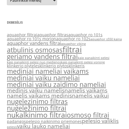
DEBESĖLIS
aquaphor filtrai
aquaphor filtras
aquaphor ro 101s
aquaphor ro 101s morion
aquaphor ro 102s
aquaphor s550 kaina
aquaphor vandens filtrai
aquaphor viking
filtrai
atbulinis osmosas
geriamo vandens filtrai
kaip panaikinti pelesi
kaip panaikinti pelesi nuo medienos
kaip panaikinti pelesi vonioje
klinkerio plyteles
klinkerio plytos
klinkeris
mediniai nameliai vaikams
mediniai vaiku nameliai
mediniai vaiku zaidimo nameliai
medinis vaiku namelis
namelis vaikams
namelis vaikams medinis
namelis vaikui
nugelezinimo filtras
nugeležinimo filtrai
nukalkinimo filtrai
osmoso filtrai
pelesio valiklis
padangos
pelesio naikinimo priemones
vaiku lauko nameliai
pelesis