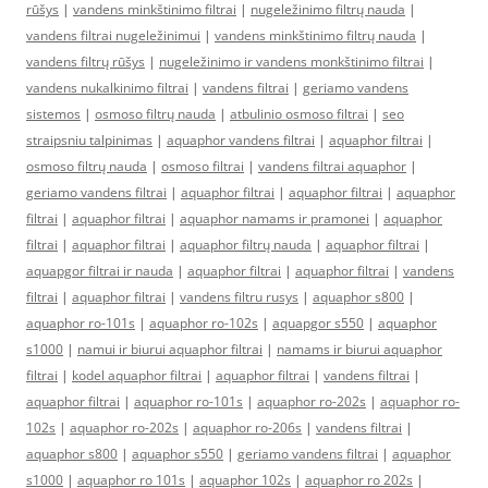
rūšys
|
vandens minkštinimo filtrai
|
nugeležinimo filtrų nauda
|
vandens filtrai nugeležinimui
|
vandens minkštinimo filtrų nauda
|
vandens filtrų rūšys
|
nugeležinimo ir vandens monkštinimo filtrai
|
vandens nukalkinimo filtrai
|
vandens filtrai
|
geriamo vandens
sistemos
|
osmoso filtrų nauda
|
atbulinio osmoso filtrai
|
seo
straipsniu talpinimas
|
aquaphor vandens filtrai
|
aquaphor filtrai
|
osmoso filtrų nauda
|
osmoso filtrai
|
vandens filtrai aquaphor
|
geriamo vandens filtrai
|
aquaphor filtrai
|
aquaphor filtrai
|
aquaphor
filtrai
|
aquaphor filtrai
|
aquaphor namams ir pramonei
|
aquaphor
filtrai
|
aquaphor filtrai
|
aquaphor filtrų nauda
|
aquaphor filtrai
|
aquapgor filtrai ir nauda
|
aquaphor filtrai
|
aquaphor filtrai
|
vandens
filtrai
|
aquaphor filtrai
|
vandens filtru rusys
|
aquaphor s800
|
aquaphor ro-101s
|
aquaphor ro-102s
|
aquapgor s550
|
aquaphor
s1000
|
namui ir biurui aquaphor filtrai
|
namams ir biurui aquaphor
filtrai
|
kodel aquaphor filtrai
|
aquaphor filtrai
|
vandens filtrai
|
aquaphor filtrai
|
aquaphor ro-101s
|
aquaphor ro-202s
|
aquaphor ro-
102s
|
aquaphor ro-202s
|
aquaphor ro-206s
|
vandens filtrai
|
aquaphor s800
|
aquaphor s550
|
geriamo vandens filtrai
|
aquaphor
s1000
|
aquaphor ro 101s
|
aquaphor 102s
|
aquaphor ro 202s
|