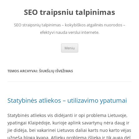
Pereiti
prie
SEO traipsniu talpinimas
turinio
SEO straipsnių talpinimas – kokybiškos atgalinės nuorodos –
efektyvi nauda verslui internete.
Meniu
TEMOS ARCHYVAI:
ŠIUKŠLIŲ IŠVEŽIMAS
Statybinės atliekos – utilizavimo ypatumai
Statybinės atliekos vis didėjanti ir opi problema Lietuvoje,
ypatingai Klaipėdoje, kurioje aplink savartynų nėra daug ir
jie didėja, bei vakarinei Lietuvos daliai karts nuo karto vėjas
užneša blogą kvapą. Atliekų problema išlieka ir tik auga dėl