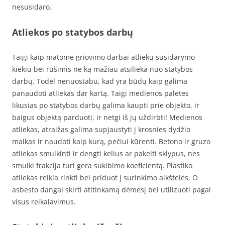
nesusidaro.
Atliekos po statybos darbų
Taigi kaip matome griovimo darbai atliekų susidarymo
kiekiu bei rūšimis ne ką mažiau atsilieka nuo statybos
darbų. Todėl nenuostabu, kad yra būdų kaip galima
panaudoti atliekas dar kartą. Taigi medienos paletes
likusias po statybos darbų galima kaupti prie objekto, ir
baigus objektą parduoti, ir netgi iš jų uždirbti! Medienos
atliekas, atraižas galima supjaustyti į krosnies dydžio
malkas ir naudoti kaip kurą, pečiui kūrenti. Betono ir gruzo
atliekas smulkinti ir dengti kelius ar pakelti sklypus, nes
smulki frakcija turi gera sukibimo koeficientą. Plastiko
atliekas reikia rinkti bei priduot į surinkimo aikšteles. O
asbesto dangai skirti atitinkamą dėmesį bei utilizuoti pagal
visus reikalavimus.