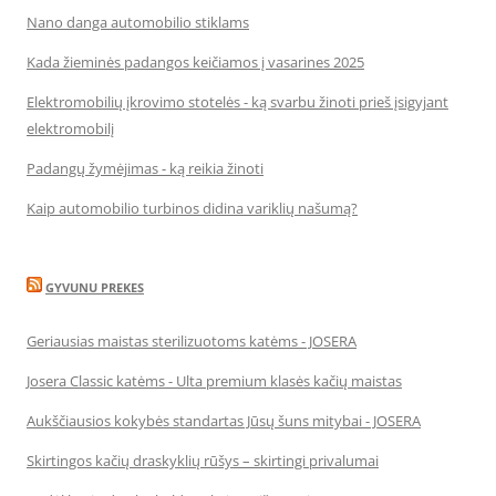
Nano danga automobilio stiklams
Kada žieminės padangos keičiamos į vasarines 2025
Elektromobilių įkrovimo stotelės - ką svarbu žinoti prieš įsigyjant
elektromobilį
Padangų žymėjimas - ką reikia žinoti
Kaip automobilio turbinos didina variklių našumą?
GYVUNU PREKES
Geriausias maistas sterilizuotoms katėms - JOSERA
Josera Classic katėms - Ulta premium klasės kačių maistas
Aukščiausios kokybės standartas Jūsų šuns mitybai - JOSERA
Skirtingos kačių draskyklių rūšys – skirtingi privalumai