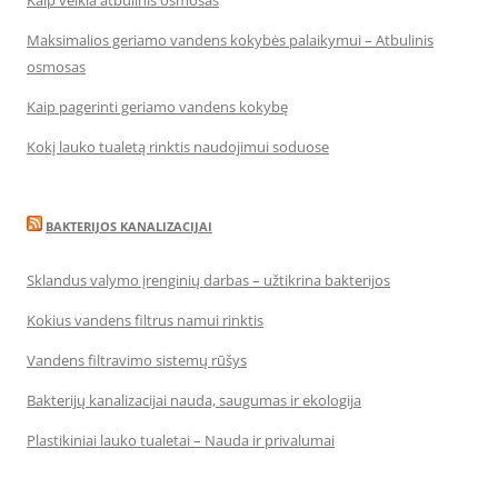
Kaip veikia atbulinis osmosas
Maksimalios geriamo vandens kokybės palaikymui – Atbulinis
osmosas
Kaip pagerinti geriamo vandens kokybę
Kokį lauko tualetą rinktis naudojimui soduose
BAKTERIJOS KANALIZACIJAI
Sklandus valymo įrenginių darbas – užtikrina bakterijos
Kokius vandens filtrus namui rinktis
Vandens filtravimo sistemų rūšys
Bakterijų kanalizacijai nauda, saugumas ir ekologija
Plastikiniai lauko tualetai – Nauda ir privalumai