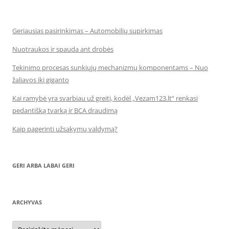
Geriausias pasirinkimas – Automobilių supirkimas
Nuotraukos ir spauda ant drobės
Tekinimo procesas sunkiųjų mechanizmų komponentams – Nuo
žaliavos iki giganto
Kai ramybė yra svarbiau už greitį, kodėl „Vezam123.lt“ renkasi
pedantišką tvarką ir BCA draudimą
Kaip pagerinti užsakymų valdymą?
GERI ARBA LABAI GERI
ARCHYVAS
Archyvas