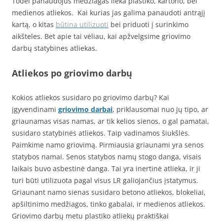
Todėl panaudojus medžiagas lieka plastiko, kartono, bei
medienos atliekos. Kai kurias jas galima panaudoti antrąjį
kartą, o kitas
būtina utilizuoti
bei priduoti į surinkimo
aikšteles. Bet apie tai vėliau, kai apžvelgsime griovimo
darbų statybines atliekas.
Atliekos po griovimo darbų
Kokios atliekos susidaro po griovimo darbų? Kai
įgyvendinami
griovimo darbai
, priklausomai nuo jų tipo, ar
griaunamas visas namas, ar tik kelios sienos, o gal pamatai,
susidaro statybinės atliekos. Taip vadinamos šiukšlės.
Paimkime namo griovimą. Pirmiausia griaunami yra senos
statybos namai. Senos statybos namų stogo danga, visais
laikais buvo asbestinė danga. Tai yra inertinė atlieka, ir ji
turi būti utilizuota pagal visus LR galiojančius įstatymus.
Griaunant namo sienas susidaro betono atliekos, blokeliai,
apšiltinimo medžiagos, tinko gabalai, ir medienos atliekos.
Griovimo darbų metu plastiko atliekų praktiškai