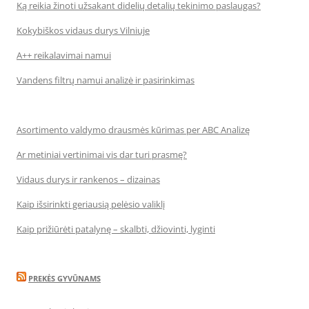
Ką reikia žinoti užsakant didelių detalių tekinimo paslaugas?
Kokybiškos vidaus durys Vilniuje
A++ reikalavimai namui
Vandens filtrų namui analizė ir pasirinkimas
Asortimento valdymo drausmės kūrimas per ABC Analizę
Ar metiniai vertinimai vis dar turi prasmę?
Vidaus durys ir rankenos – dizainas
Kaip išsirinkti geriausią pelėsio valiklį
Kaip prižiūrėti patalynę – skalbti, džiovinti, lyginti
PREKĖS GYVŪNAMS