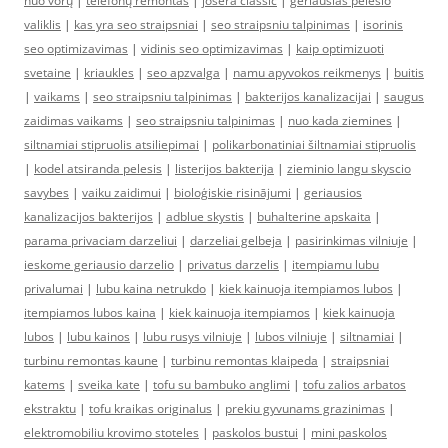
nuo vorų
|
telefonų remontas
|
josera classic
|
geriausias pelesio
valiklis
|
kas yra seo straipsniai
|
seo straipsniu talpinimas
|
isorinis
seo optimizavimas
|
vidinis seo optimizavimas
|
kaip optimizuoti
svetaine
|
kriaukles
|
seo apzvalga
|
namu apyvokos reikmenys
|
buitis
|
vaikams
|
seo straipsniu talpinimas
|
bakterijos kanalizacijai
|
saugus
zaidimas vaikams
|
seo straipsniu talpinimas
|
nuo kada ziemines
|
siltnamiai stipruolis atsiliepimai
|
polikarbonatiniai šiltnamiai stipruolis
|
kodel atsiranda pelesis
|
listerijos bakterija
|
zieminio langu skyscio
savybes
|
vaiku zaidimui
|
bioloģiskie risinājumi
|
geriausios
kanalizacijos bakterijos
|
adblue skystis
|
buhalterine apskaita
|
parama privaciam darzeliui
|
darzeliai gelbeja
|
pasirinkimas vilniuje
|
ieskome geriausio darzelio
|
privatus darzelis
|
itempiamu lubu
privalumai
|
lubu kaina netrukdo
|
kiek kainuoja itempiamos lubos
|
itempiamos lubos kaina
|
kiek kainuoja itempiamos
|
kiek kainuoja
lubos
|
lubu kainos
|
lubu rusys vilniuje
|
lubos vilniuje
|
siltnamiai
|
turbinu remontas kaune
|
turbinu remontas klaipeda
|
straipsniai
katems
|
sveika kate
|
tofu su bambuko anglimi
|
tofu zalios arbatos
ekstraktu
|
tofu kraikas originalus
|
prekiu gyvunams grazinimas
|
elektromobiliu krovimo stoteles
|
paskolos bustui
|
mini paskolos