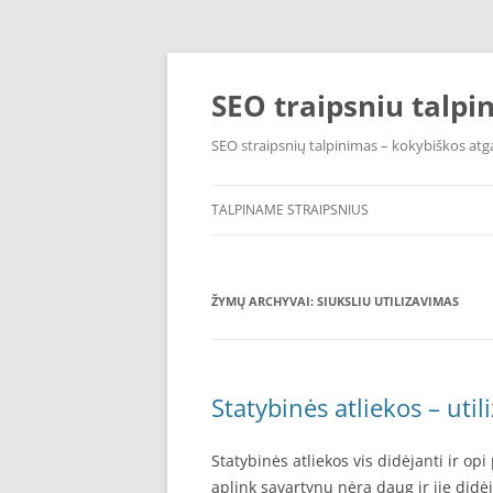
Pereiti
prie
turinio
SEO traipsniu talpi
SEO straipsnių talpinimas – kokybiškos atga
TALPINAME STRAIPSNIUS
ŽYMŲ ARCHYVAI:
SIUKSLIU UTILIZAVIMAS
Statybinės atliekos – uti
Statybinės atliekos vis didėjanti ir op
aplink savartynų nėra daug ir jie didėj