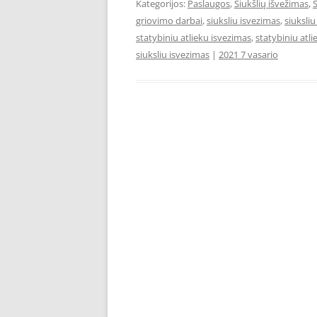
Kategorijos:
Paslaugos
,
Šiukšlių išvežimas
,
griovimo darbai
,
siuksliu isvezimas
,
siuksliu
statybiniu atlieku isvezimas
,
statybiniu atli
siuksliu isvezimas
|
2021 7 vasario