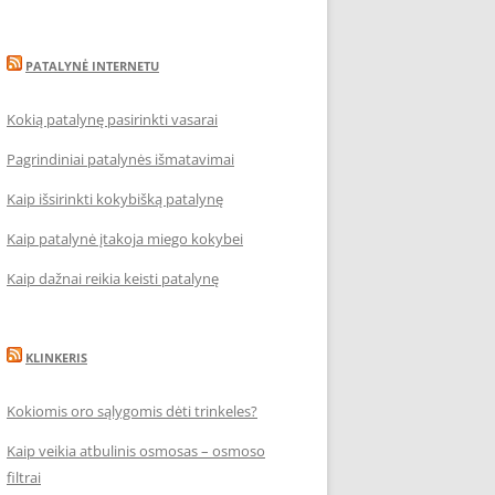
PATALYNĖ INTERNETU
Kokią patalynę pasirinkti vasarai
Pagrindiniai patalynės išmatavimai
Kaip išsirinkti kokybišką patalynę
Kaip patalynė įtakoja miego kokybei
Kaip dažnai reikia keisti patalynę
KLINKERIS
Kokiomis oro sąlygomis dėti trinkeles?
Kaip veikia atbulinis osmosas – osmoso
filtrai