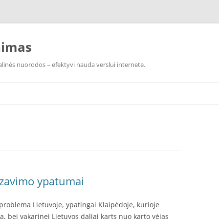
nimas
linės nuorodos – efektyvi nauda verslui internete.
lizavimo ypatumai
i problema Lietuvoje, ypatingai Klaipėdoje, kurioje
a, bei vakarinei Lietuvos daliai karts nuo karto vėjas