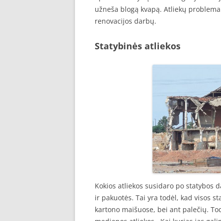
užneša blogą kvapą. Atliekų problema i
renovacijos darbų.
Statybinės atliekos
Kokios atliekos susidaro po statybos 
ir pakuotės. Tai yra todėl, kad visos 
kartono maišuose, bei ant palečių. To