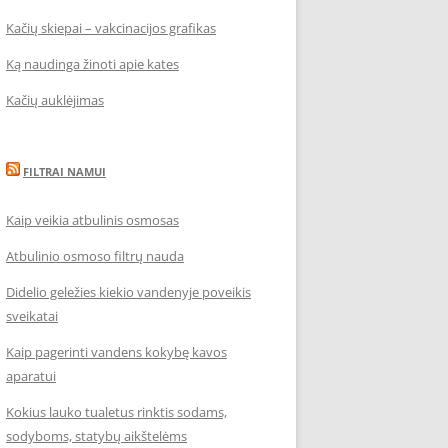
Kačių skiepai – vakcinacijos grafikas
Ką naudinga žinoti apie kates
Kačių auklėjimas
FILTRAI NAMUI
Kaip veikia atbulinis osmosas
Atbulinio osmoso filtrų nauda
Didelio geležies kiekio vandenyje poveikis
sveikatai
Kaip pagerinti vandens kokybę kavos
aparatui
Kokius lauko tualetus rinktis sodams,
sodyboms, statybų aikštelėms