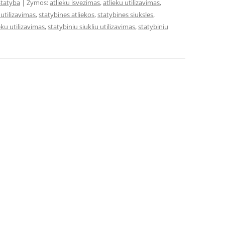
Statyba
| Žymos:
atlieku isvezimas
,
atlieku utilizavimas
,
 utilizavimas
,
statybines atliekos
,
statybines siuksles
,
eku utilizavimas
,
statybiniu siukliu utilizavimas
,
statybiniu