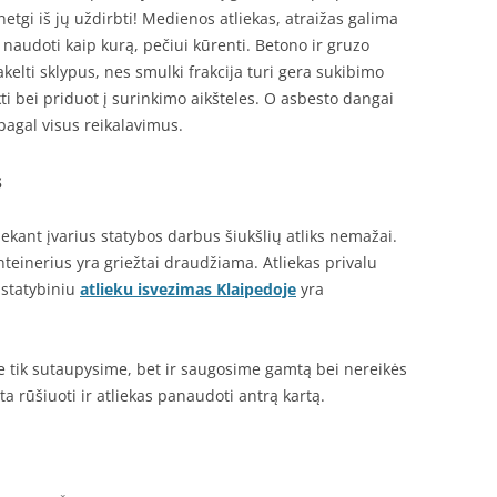
 netgi iš jų uždirbti! Medienos atliekas, atraižas galima
 naudoti kaip kurą, pečiui kūrenti. Betono ir gruzo
pakelti sklypus, nes smulki frakcija turi gera sukibimo
nkti bei priduot į surinkimo aikšteles. O asbesto dangai
 pagal visus reikalavimus.
s
ekant įvarius statybos darbus šiukšlių atliks nemažai.
nteinerius yra griežtai draudžiama. Atliekas privalu
s statybiniu
atlieku isvezimas Klaipedoje
yra
e tik sutaupysime, bet ir saugosime gamtą bei nereikės
ta rūšiuoti ir atliekas panaudoti antrą kartą.