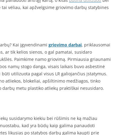
ma panaudoti antrąjį kartą, o kitas
būtina utilizuoti
bei
e tai vėliau, kai apžvelgsime griovimo darbų statybines
 darbų? Kai įgyvendinami
griovimo darbai
, priklausomai
, ar tik kelios sienos, o gal pamatai, susidaro
šiukšlės. Paimkime namo griovimą. Pirmiausia griaunami
bos namų stogo danga, visais laikais buvo asbestinė
uri būti utilizuota pagal visus LR galiojančius įstatymus.
 atliekos, blokeliai, apšiltinimo medžiagos, tinko
o darbų metu plastiko atliekų praktiškai nesusidaro.
iekų susidarymo kiekiu bei rūšimis ne ką mažiau
nenuostabu, kad yra būdų kaip galima panaudoti
etes likusias po statybos darbų galima kaupti prie