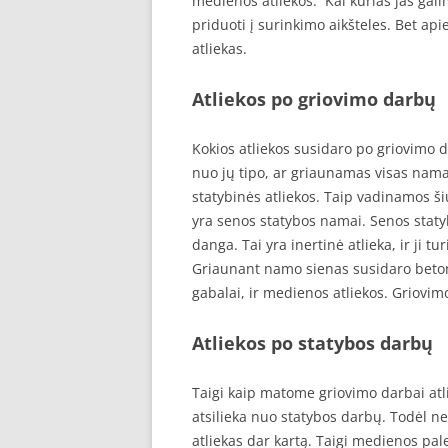
medienos atliekos. Kai kurias jas gali
priduoti į surinkimo aikšteles. Bet api
atliekas.
Atliekos po griovimo darbų
Kokios atliekos susidaro po griovimo
nuo jų tipo, ar griaunamas visas namas
statybinės atliekos. Taip vadinamos 
yra senos statybos namai. Senos staty
danga. Tai yra inertinė atlieka, ir ji t
Griaunant namo sienas susidaro betono
gabalai, ir medienos atliekos. Griovim
Atliekos po statybos darbų
Taigi kaip matome griovimo darbai atl
atsilieka nuo statybos darbų. Todėl 
atliekas dar kartą. Taigi medienos pal