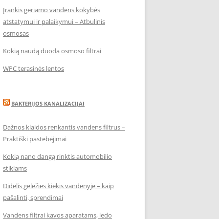
Įrankis geriamo vandens kokybės
atstatymui ir palaikymui – Atbulinis
osmosas
Kokią naudą duoda osmoso filtrai
WPC terasinės lentos
BAKTERIJOS KANALIZACIJAI
Dažnos klaidos renkantis vandens filtrus –
Praktiški pastebėjimai
Kokią nano dangą rinktis automobilio
stiklams
Didelis geležies kiekis vandenyje – kaip
pašalinti, sprendimai
Vandens filtrai kavos aparatams, ledo