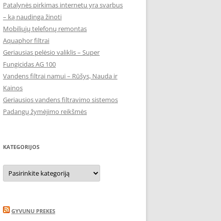
Patalynės pirkimas internetu yra svarbus
– ką naudinga žinoti
Mobiliųjų telefonų remontas
Aquaphor filtrai
Geriausias pelėsio valiklis – Super
Fungicidas AG 100
Vandens filtrai namui – Rūšys, Nauda ir
Kainos
Geriausios vandens filtravimo sistemos
Padangų žymėjimo reikšmės
KATEGORIJOS
Kategorijos
GYVUNU PREKES