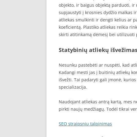
objekto, ir baigus objektą parduoti, ir
supjaustyti į krosnies dydžio malkas ir
atliekas smulkinti ir dengti kelius ar 
koeficientą. Plastiko atliekas reikia ri
skirti atitinkamą dėmesį bei utilizuoti
Statybinių atliekų išvežima
Nesunku pastebėti ar nuspėti, kad atli
Kadangi mesti jas į buitinių atliekų ko
išvežti. Tai padaryti gali įmonė, kurio
specializacija.
Naudojant atliekas antrą kartą, mes n
pirkti naujų medžiagų. Todėl tikrai ver
SEO straipsnių talpinimas