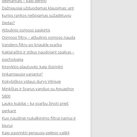
deimantais – kaip derinti
Dažniausiai užduodamas klausimas: ant
kurios rankos nešiojamas sužadėtuvių
žiedas?
Atbulinio osmoso paskirtis
Osmoso filtrų – atbulinio osmoso nauda
Vandens filtrų po kriaukle svarba
Kaklaraištis ir stilius naudojant spalvas –
psichologija
Kirpyklos plautuvės: kaip išsirinkti
tinkamiausią variantą?
Kokybiškos vidaus durys Vilniuje
Minkštas ir švarus vanduo su Aquaphor
S800
Lauko kubilai – ką svarbu žinoti prieš
perkant
Kuo naudingi nukalkinimo filtrai namui ir
biurui
Kaip pasirinkti geriausią pelėsio valiklį