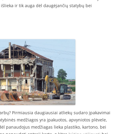
šlieka ir tik auga dėl daugėjančių statybų bei
darbų? Pirmiausia daugiausiai atliekų sudaro įpakavimai
statybinės medžiagos yra įpakuotos, apvyniotos plėvele,
dėl panaudojus medžiagas lieka plastiko, kartono, bei