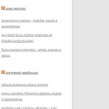
SUNU MAISTAS
Josera šunų maistas – kokybė, nauda ir
pasirinkimas
Kur pirkti šunų maistą: internetu ar
fizinėje parduotuvėje?
Šunų maistas internetu – greita, patogu ir
pigiau
STATYBINĖS MEDŽIAGOS
Vilniuje prekiauja vidaus durimis
Namų vandens filtravimo sistemų analizė
ir pasirinkimas
Medinės vaikų žaidimų aikštelės – kaip