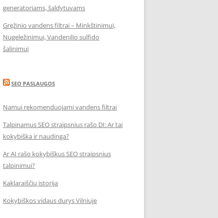
generatoriams, šaldytuvams
Gręžinio vandens filtrai – Minkštinimui,
Nugeležinimui, Vandenilio sulfido
šalinimui
SEO PASLAUGOS
Namui rekomenduojami vandens filtrai
Talpinamus SEO straipsnius rašo DI: Ar tai
kokybiška ir naudinga?
Ar AI rašo kokybiškus SEO straipsnius
talpinimui?
Kaklaraiščių istorija
Kokybiškos vidaus durys Vilniuje