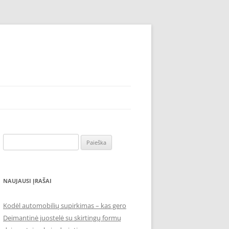
Ieškoti:
NAUJAUSI ĮRAŠAI
Kodėl automobilių supirkimas – kas gero
Deimantinė juostelė su skirtingų formų