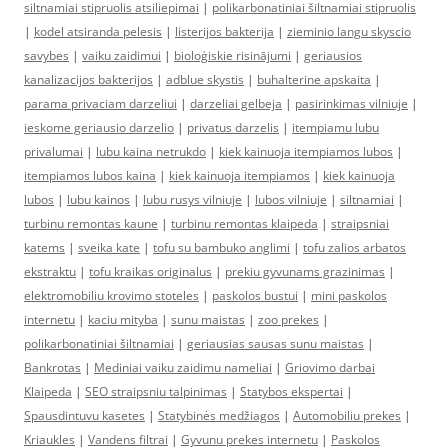
siltnamiai stipruolis atsiliepimai
|
polikarbonatiniai šiltnamiai stipruolis
|
kodel atsiranda pelesis
|
listerijos bakterija
|
zieminio langu skyscio
savybes
|
vaiku zaidimui
|
bioloģiskie risinājumi
|
geriausios
kanalizacijos bakterijos
|
adblue skystis
|
buhalterine apskaita
|
parama privaciam darzeliui
|
darzeliai gelbeja
|
pasirinkimas vilniuje
|
ieskome geriausio darzelio
|
privatus darzelis
|
itempiamu lubu
privalumai
|
lubu kaina netrukdo
|
kiek kainuoja itempiamos lubos
|
itempiamos lubos kaina
|
kiek kainuoja itempiamos
|
kiek kainuoja
lubos
|
lubu kainos
|
lubu rusys vilniuje
|
lubos vilniuje
|
siltnamiai
|
turbinu remontas kaune
|
turbinu remontas klaipeda
|
straipsniai
katems
|
sveika kate
|
tofu su bambuko anglimi
|
tofu zalios arbatos
ekstraktu
|
tofu kraikas originalus
|
prekiu gyvunams grazinimas
|
elektromobiliu krovimo stoteles
|
paskolos bustui
|
mini paskolos
internetu
|
kaciu mityba
|
sunu maistas
|
zoo prekes
|
polikarbonatiniai šiltnamiai
|
geriausias sausas sunu maistas
|
Bankrotas
|
Mediniai vaiku zaidimu nameliai
|
Griovimo darbai
Klaipeda
|
SEO straipsniu talpinimas
|
Statybos ekspertai
|
Spausdintuvu kasetes
|
Statybinės medžiagos
|
Automobiliu prekes
|
Kriaukles
|
Vandens filtrai
|
Gyvunu prekes internetu
|
Paskolos