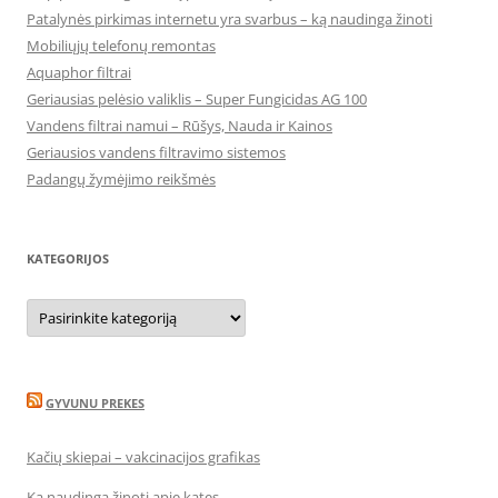
Patalynės pirkimas internetu yra svarbus – ką naudinga žinoti
Mobiliųjų telefonų remontas
Aquaphor filtrai
Geriausias pelėsio valiklis – Super Fungicidas AG 100
Vandens filtrai namui – Rūšys, Nauda ir Kainos
Geriausios vandens filtravimo sistemos
Padangų žymėjimo reikšmės
KATEGORIJOS
Kategorijos
GYVUNU PREKES
Kačių skiepai – vakcinacijos grafikas
Ką naudinga žinoti apie kates