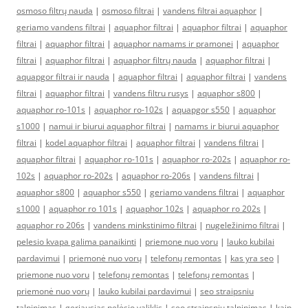
osmoso filtrų nauda
|
osmoso filtrai
|
vandens filtrai aquaphor
|
geriamo vandens filtrai
|
aquaphor filtrai
|
aquaphor filtrai
|
aquaphor
filtrai
|
aquaphor filtrai
|
aquaphor namams ir pramonei
|
aquaphor
filtrai
|
aquaphor filtrai
|
aquaphor filtrų nauda
|
aquaphor filtrai
|
aquapgor filtrai ir nauda
|
aquaphor filtrai
|
aquaphor filtrai
|
vandens
filtrai
|
aquaphor filtrai
|
vandens filtru rusys
|
aquaphor s800
|
aquaphor ro-101s
|
aquaphor ro-102s
|
aquapgor s550
|
aquaphor
s1000
|
namui ir biurui aquaphor filtrai
|
namams ir biurui aquaphor
filtrai
|
kodel aquaphor filtrai
|
aquaphor filtrai
|
vandens filtrai
|
aquaphor filtrai
|
aquaphor ro-101s
|
aquaphor ro-202s
|
aquaphor ro-
102s
|
aquaphor ro-202s
|
aquaphor ro-206s
|
vandens filtrai
|
aquaphor s800
|
aquaphor s550
|
geriamo vandens filtrai
|
aquaphor
s1000
|
aquaphor ro 101s
|
aquaphor 102s
|
aquaphor ro 202s
|
aquaphor ro 206s
|
vandens minkstinimo filtrai
|
nugeležinimo filtrai
|
pelesio kvapa galima panaikinti
|
priemone nuo voru
|
lauko kubilai
pardavimui
|
priemonė nuo vorų
|
telefonų remontas
|
kas yra seo
|
priemone nuo voru
|
telefonų remontas
|
telefonų remontas
|
priemonė nuo vorų
|
lauko kubilai pardavimui
|
seo straipsniu
talpinimas
|
geriausias pelėsio valiklis
|
seo straipsniu talpinimas
|
kaip