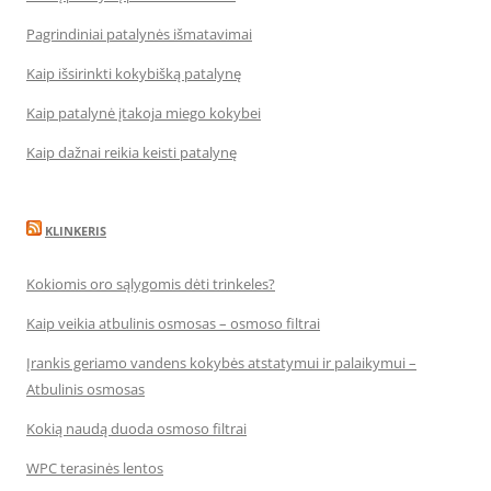
Pagrindiniai patalynės išmatavimai
Kaip išsirinkti kokybišką patalynę
Kaip patalynė įtakoja miego kokybei
Kaip dažnai reikia keisti patalynę
KLINKERIS
Kokiomis oro sąlygomis dėti trinkeles?
Kaip veikia atbulinis osmosas – osmoso filtrai
Įrankis geriamo vandens kokybės atstatymui ir palaikymui –
Atbulinis osmosas
Kokią naudą duoda osmoso filtrai
WPC terasinės lentos