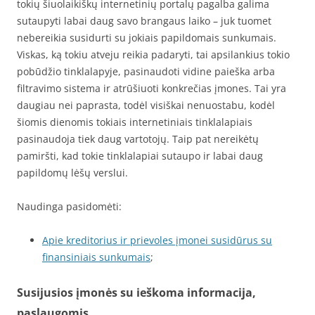
tokių šiuolaikiškų internetinių portalų pagalba galima
sutaupyti labai daug savo brangaus laiko – juk tuomet
nebereikia susidurti su jokiais papildomais sunkumais.
Viskas, ką tokiu atveju reikia padaryti, tai apsilankius tokio
pobūdžio tinklalapyje, pasinaudoti vidine paieška arba
filtravimo sistema ir atrūšiuoti konkrečias įmones. Tai yra
daugiau nei paprasta, todėl visiškai nenuostabu, kodėl
šiomis dienomis tokiais internetiniais tinklalapiais
pasinaudoja tiek daug vartotojų. Taip pat nereikėtų
pamiršti, kad tokie tinklalapiai sutaupo ir labai daug
papildomų lėšų verslui.
Naudinga pasidomėti:
Apie kreditorius ir prievoles įmonei susidūrus su
finansiniais sunkumais
;
Susijusios įmonės su ieškoma informacija,
paslaugomis