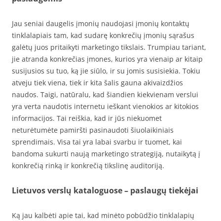
Jau seniai daugelis įmonių naudojasi įmonių kontaktų
tinklalapiais tam, kad sudarę konkrečių įmonių sąrašus
galėtų juos pritaikyti marketingo tikslais. Trumpiau tariant,
jie atranda konkrečias įmones, kurios yra vienaip ar kitaip
susijusios su tuo, ką jie siūlo, ir su jomis susisiekia. Tokiu
atveju tiek viena, tiek ir kita šalis gauna akivaizdžios
naudos. Taigi, natūralu, kad šiandien kiekvienam verslui
yra verta naudotis internetu ieškant vienokios ar kitokios
informacijos. Tai reiškia, kad ir jūs niekuomet
neturėtumėte pamiršti pasinaudoti šiuolaikiniais
sprendimais. Visa tai yra labai svarbu ir tuomet, kai
bandoma sukurti naują marketingo strategiją, nutaikytą į
konkrečią rinką ir konkrečią tikslinę auditoriją.
Lietuvos verslų kataloguose – paslaugų tiekėjai
Ką jau kalbėti apie tai, kad minėto pobūdžio tinklalapių