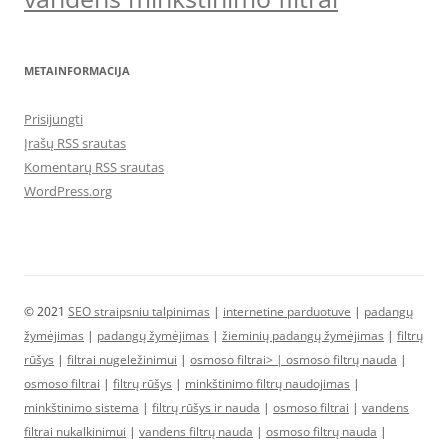
METAINFORMACIJA
Prisijungti
Įrašų RSS srautas
Komentarų RSS srautas
WordPress.org
© 2021
SEO straipsniu talpinimas
|
internetine parduotuve
|
padangų
žymėjimas
|
padangų žymėjimas
|
žieminių padangų žymėjimas
|
filtrų
rūšys
|
filtrai nugeležinimui
|
osmoso filtrai> |
osmoso filtrų nauda
|
osmoso filtrai
|
filtrų rūšys
|
minkštinimo filtrų naudojimas
|
minkštinimo sistema
|
filtrų rūšys ir nauda
|
osmoso filtrai
|
vandens
filtrai nukalkinimui
|
vandens filtrų nauda
|
osmoso filtrų nauda
|