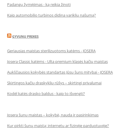
Padangų žymėjimas - ką reikia žinoti
Kaip automobilio turbinos didina variklių našumą?
GYVUNU PREKES
Geriausias maistas sterilizuotoms katėms - JOSERA
Josera Classic katėms - Ulta premium klasės kačių maistas
Aukščiausios kokybės standartas Jūsų šuns mitybai - JOSERA
Skirtingos kačių draskyklių rūšys – skirtingi privalumai
Kodėl katės drasko baldus - kaip to išvengti?
Josera šunų maistas – kokybė, nauda ir pasirinkimas
Kur pirkti šunų maistą: internetu ar fizinėje parduotuvėje?