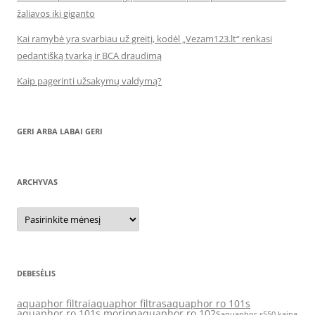
žaliavos iki giganto
Kai ramybė yra svarbiau už greitį, kodėl „Vezam123.lt“ renkasi
pedantišką tvarką ir BCA draudimą
Kaip pagerinti užsakymų valdymą?
GERI ARBA LABAI GERI
ARCHYVAS
Archyvas
DEBESĖLIS
aquaphor filtrai
aquaphor filtras
aquaphor ro 101s
aquaphor ro 101s morion
aquaphor ro 102s
aquaphor s550 kaina