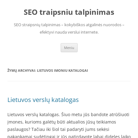
Pereiti
prie
SEO traipsniu talpinimas
turinio
SEO straipsnių talpinimas – kokybiškos atgalinės nuorodos –
efektyvi nauda verslui internete.
Meniu
ŽYMŲ ARCHYVAI:
LIETUVOS IMONIU KATALOGAI
Lietuvos verslų katalogas
Lietuvos verslų katalogas. Šiuo metu jūs bandote atrūšiuoti
įmones, kurioms galėtų būti aktualios jūsų teikiamos
paslaugos? Tačiau iki šiol tai padaryti jums sekėsi
pakankamai sudėtingai ir jūs patirdavote labai dideles laiko