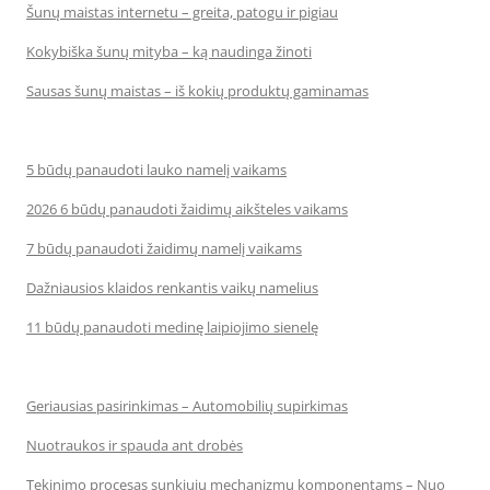
Šunų maistas internetu – greita, patogu ir pigiau
Kokybiška šunų mityba – ką naudinga žinoti
Sausas šunų maistas – iš kokių produktų gaminamas
5 būdų panaudoti lauko namelį vaikams
2026 6 būdų panaudoti žaidimų aikšteles vaikams
7 būdų panaudoti žaidimų namelį vaikams
Dažniausios klaidos renkantis vaikų namelius
11 būdų panaudoti medinę laipiojimo sienelę
Geriausias pasirinkimas – Automobilių supirkimas
Nuotraukos ir spauda ant drobės
Tekinimo procesas sunkiųjų mechanizmų komponentams – Nuo