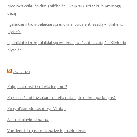
Medinės vaikų žaidimų aikštelės – kaip sukurti tobulą pramogų
oazę
Ilgalaikiai ir trumpalaikiai sprendimai puošiant fasadą – Klinkerio
plytelės
Ilgalaikiai ir trumpalaikiai sprendimai puošiant fasadą 2 – Klinkerio
plytelės
EKSPERTAI
Kaip pasiruošti trinkelių klojimui?
Ką reikia žinoti užsakant didelių detalių tekinimo paslaugas?
Kokybiškos vidaus durys Vilniuje
A++ reikalavimai namui
Vandens filtrų namui analizė ir pasirinkimas