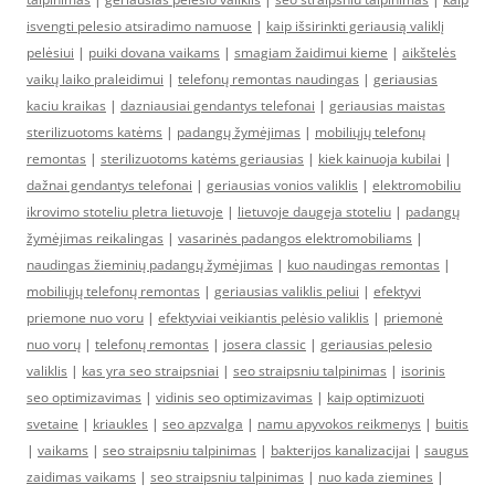
isvengti pelesio atsiradimo namuose
|
kaip išsirinkti geriausią valiklį
pelėsiui
|
puiki dovana vaikams
|
smagiam žaidimui kieme
|
aikštelės
vaikų laiko praleidimui
|
telefonų remontas naudingas
|
geriausias
kaciu kraikas
|
dazniausiai gendantys telefonai
|
geriausias maistas
sterilizuotoms katėms
|
padangų žymėjimas
|
mobiliųjų telefonų
remontas
|
sterilizuotoms katėms geriausias
|
kiek kainuoja kubilai
|
dažnai gendantys telefonai
|
geriausias vonios valiklis
|
elektromobiliu
ikrovimo stoteliu pletra lietuvoje
|
lietuvoje daugeja stoteliu
|
padangų
žymėjimas reikalingas
|
vasarinės padangos elektromobiliams
|
naudingas žieminių padangų žymėjimas
|
kuo naudingas remontas
|
mobiliųjų telefonų remontas
|
geriausias valiklis peliui
|
efektyvi
priemone nuo voru
|
efektyviai veikiantis pelėsio valiklis
|
priemonė
nuo vorų
|
telefonų remontas
|
josera classic
|
geriausias pelesio
valiklis
|
kas yra seo straipsniai
|
seo straipsniu talpinimas
|
isorinis
seo optimizavimas
|
vidinis seo optimizavimas
|
kaip optimizuoti
svetaine
|
kriaukles
|
seo apzvalga
|
namu apyvokos reikmenys
|
buitis
|
vaikams
|
seo straipsniu talpinimas
|
bakterijos kanalizacijai
|
saugus
zaidimas vaikams
|
seo straipsniu talpinimas
|
nuo kada ziemines
|