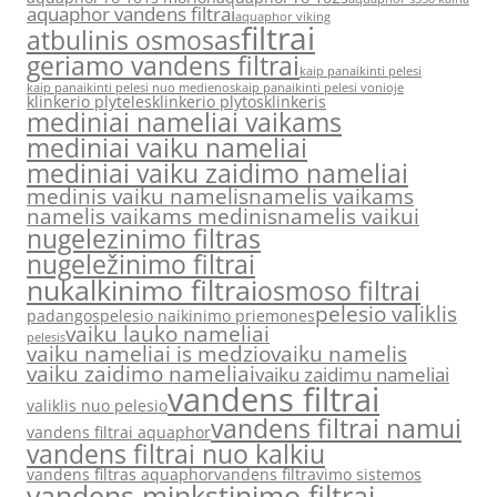
aquaphor vandens filtrai
aquaphor viking
filtrai
atbulinis osmosas
geriamo vandens filtrai
kaip panaikinti pelesi
kaip panaikinti pelesi nuo medienos
kaip panaikinti pelesi vonioje
klinkerio plyteles
klinkerio plytos
klinkeris
mediniai nameliai vaikams
mediniai vaiku nameliai
mediniai vaiku zaidimo nameliai
medinis vaiku namelis
namelis vaikams
namelis vaikams medinis
namelis vaikui
nugelezinimo filtras
nugeležinimo filtrai
nukalkinimo filtrai
osmoso filtrai
pelesio valiklis
padangos
pelesio naikinimo priemones
vaiku lauko nameliai
pelesis
vaiku nameliai is medzio
vaiku namelis
vaiku zaidimo nameliai
vaiku zaidimu nameliai
vandens filtrai
valiklis nuo pelesio
vandens filtrai namui
vandens filtrai aquaphor
vandens filtrai nuo kalkiu
vandens filtras aquaphor
vandens filtravimo sistemos
vandens minkstinimo filtrai