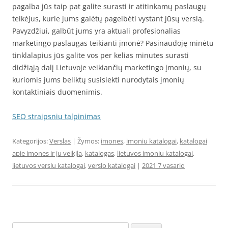
pagalba jūs taip pat galite surasti ir atitinkamų paslaugų
teikėjus, kurie jums galėtų pagelbėti vystant jūsų verslą.
Pavyzdžiui, galbūt jums yra aktuali profesionalias
marketingo paslaugas teikianti įmonė? Pasinaudoję minėtu
tinklalapius jūs galite vos per kelias minutes surasti
didžiąją dalį Lietuvoje veikiančių marketingo įmonių, su
kuriomis jums beliktų susisiekti nurodytais įmonių
kontaktiniais duomenimis.
SEO straipsniu talpinimas
Kategorijos:
Verslas
| Žymos:
imones
,
imoniu katalogai
,
katalogai
apie imones ir ju veikjla
,
katalogas
,
lietuvos imoniu katalogai
,
lietuvos verslu katalogai
,
verslo katalogai
|
2021 7 vasario