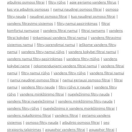
atbulinio osmoso filtrai
|
filtrų rūšys
|
apie geriamo vandens filtrus
|
kas yra atbulinis osmosas
|
namui naudingi osmoso filtrai
|
osmoso
filtrų nauda
|
naudingi osmoso filtrai
|
kuo naudingi osmoso filtrai
|
vandens filtravimo sistemos
|
filtrų namui pasirinkimas
|
filtrai
komfortui namuose
|
vandens filtrai namui
|
filtrai namams
|
vandens
filtrai kokybei
|
tinkamiausi vandens filtrai namui
|
vandens filtravimo
sistemos namui
|
filtrų sprendimai namui
|
ieškome vandens filtrų
namui
|
vandens filtrų namui rūšys
|
vandens kokybei filtrai namui
|
vandens namui filtrų pasirinkimas
|
vandens filtrų rtūšys
|
vandens
kokybei name
|
rekomenduojami vandens filtrai namui
|
vandens filtrai
namui
|
filtrų namui rūšys
|
vandens filtrų rūšys
|
vandens filtrai namui
|
namui naudingi osmoso filtrai
|
namui geriausi osmoso filtrai
|
filtrai
namui
|
vandens filtrų nauda
|
filtrų rūšys ir nauda
|
vandens filtrų
rūšys
|
vandens minkštinimo filtrai
|
nugeležinimo filtrų nauda
|
vandens filtrai nugeležinimui
|
vandens minkštinimo filtrų nauda
|
vandens filtrų rūšys
|
nugeležinimo ir vandens monkštinimo filtrai
|
vandens nukalkinimo filtrai
|
vandens filtrai
|
geriamo vandens
sistemos
|
osmoso filtrų nauda
|
atbulinio osmoso filtrai
|
seo
straipsniu talpinimas
|
aquaphor vandens filtrai
|
aquaphor filtrai
|