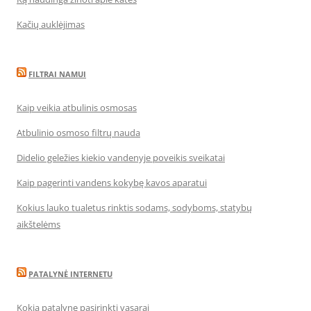
Kačių auklėjimas
FILTRAI NAMUI
Kaip veikia atbulinis osmosas
Atbulinio osmoso filtrų nauda
Didelio geležies kiekio vandenyje poveikis sveikatai
Kaip pagerinti vandens kokybę kavos aparatui
Kokius lauko tualetus rinktis sodams, sodyboms, statybų
aikštelėms
PATALYNĖ INTERNETU
Kokią patalynę pasirinkti vasarai