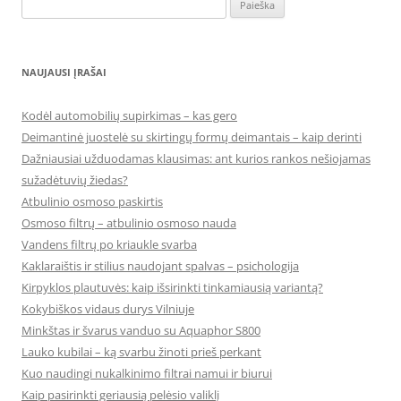
Ieškoti:
NAUJAUSI ĮRAŠAI
Kodėl automobilių supirkimas – kas gero
Deimantinė juostelė su skirtingų formų deimantais – kaip derinti
Dažniausiai užduodamas klausimas: ant kurios rankos nešiojamas
sužadėtuvių žiedas?
Atbulinio osmoso paskirtis
Osmoso filtrų – atbulinio osmoso nauda
Vandens filtrų po kriaukle svarba
Kaklaraištis ir stilius naudojant spalvas – psichologija
Kirpyklos plautuvės: kaip išsirinkti tinkamiausią variantą?
Kokybiškos vidaus durys Vilniuje
Minkštas ir švarus vanduo su Aquaphor S800
Lauko kubilai – ką svarbu žinoti prieš perkant
Kuo naudingi nukalkinimo filtrai namui ir biurui
Kaip pasirinkti geriausią pelėsio valiklį