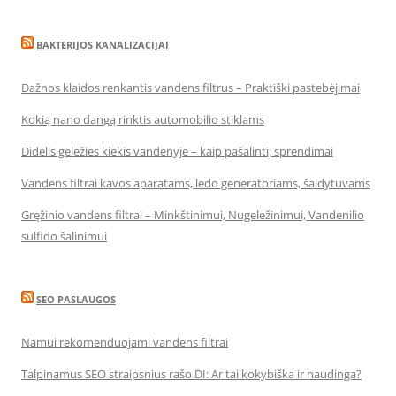
BAKTERIJOS KANALIZACIJAI
Dažnos klaidos renkantis vandens filtrus – Praktiški pastebėjimai
Kokią nano dangą rinktis automobilio stiklams
Didelis geležies kiekis vandenyje – kaip pašalinti, sprendimai
Vandens filtrai kavos aparatams, ledo generatoriams, šaldytuvams
Gręžinio vandens filtrai – Minkštinimui, Nugeležinimui, Vandenilio
sulfido šalinimui
SEO PASLAUGOS
Namui rekomenduojami vandens filtrai
Talpinamus SEO straipsnius rašo DI: Ar tai kokybiška ir naudinga?