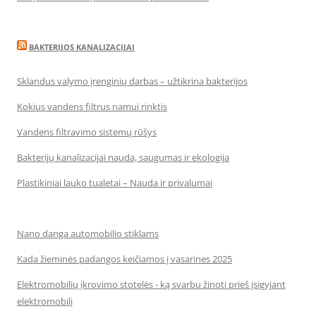
BAKTERIJOS KANALIZACIJAI
Sklandus valymo įrenginių darbas – užtikrina bakterijos
Kokius vandens filtrus namui rinktis
Vandens filtravimo sistemų rūšys
Bakterijų kanalizacijai nauda, saugumas ir ekologija
Plastikiniai lauko tualetai – Nauda ir privalumai
Nano danga automobilio stiklams
Kada žieminės padangos keičiamos į vasarines 2025
Elektromobilių įkrovimo stotelės - ką svarbu žinoti prieš įsigyjant
elektromobilį