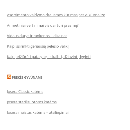
Asortimento valdymo drausmės kūrimas per ABC Analizę
Ar metiniai vertinimai vis dar turi prasmę?
Vidaus durys ir rankenos – dizainas
Kaip išsirinkti geriausią pelėsio valiklį
Kaip prižiūrėti patalynę – skalbti, džiovinti, lyginti
PREKĖS GYVŪNAMS
Josera Classic katėms
Josera sterilizuotoms katėms
Josera maistas katėms – atsiliepimai