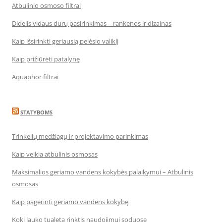
Atbulinio osmoso filtrai
Didelis vidaus durų pasirinkimas – rankenos ir dizainas
Kaip išsirinkti geriausią pelėsio valiklį
Kaip prižiūrėti patalynę
Aquaphor filtrai
STATYBOMS
Trinkelių medžiagų ir projektavimo parinkimas
Kaip veikia atbulinis osmosas
Maksimalios geriamo vandens kokybės palaikymui – Atbulinis
osmosas
Kaip pagerinti geriamo vandens kokybę
Kokį lauko tualetą rinktis naudojimui soduose