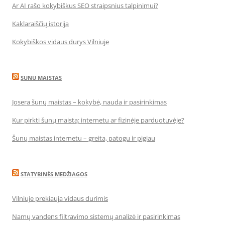
Ar AI rašo kokybiškus SEO straipsnius talpinimui?
Kaklaraiščių istorija
Kokybiškos vidaus durys Vilniuje
SUNU MAISTAS
Josera šunų maistas – kokybė, nauda ir pasirinkimas
Kur pirkti šunų maistą: internetu ar fizinėje parduotuvėje?
Šunų maistas internetu – greita, patogu ir pigiau
STATYBINĖS MEDŽIAGOS
Vilniuje prekiauja vidaus durimis
Namų vandens filtravimo sistemų analizė ir pasirinkimas