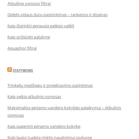
Atbulinio osmoso filtrai
Didelis vidaus durų pasirinkimas – rankenos ir dizainas
Kaip išsirinkti geriausią pelėsio valiklį
Kaip prižiūrėti patalynę
Aquaphor filtrai
STATYBOMS
Trinkelių medžiagų ir projektavimo parinkimas
Kaip veikia atbulinis osmosas
Maksimalios geriamo vandens kokybės palaikymui – Atbulinis
osmosas
Kaip pagerinti geriamo vandens kokybę
Kokį lauko tualetą rinktis naudojimui soduose