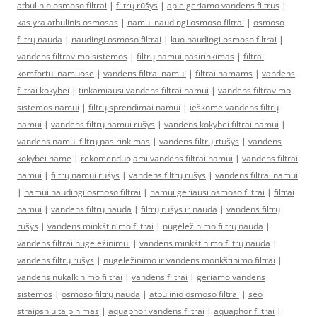
atbulinio osmoso filtrai
|
filtrų rūšys
|
apie geriamo vandens filtrus
|
kas yra atbulinis osmosas
|
namui naudingi osmoso filtrai
|
osmoso
filtrų nauda
|
naudingi osmoso filtrai
|
kuo naudingi osmoso filtrai
|
vandens filtravimo sistemos
|
filtrų namui pasirinkimas
|
filtrai
komfortui namuose
|
vandens filtrai namui
|
filtrai namams
|
vandens
filtrai kokybei
|
tinkamiausi vandens filtrai namui
|
vandens filtravimo
sistemos namui
|
filtrų sprendimai namui
|
ieškome vandens filtrų
namui
|
vandens filtrų namui rūšys
|
vandens kokybei filtrai namui
|
vandens namui filtrų pasirinkimas
|
vandens filtrų rtūšys
|
vandens
kokybei name
|
rekomenduojami vandens filtrai namui
|
vandens filtrai
namui
|
filtrų namui rūšys
|
vandens filtrų rūšys
|
vandens filtrai namui
|
namui naudingi osmoso filtrai
|
namui geriausi osmoso filtrai
|
filtrai
namui
|
vandens filtrų nauda
|
filtrų rūšys ir nauda
|
vandens filtrų
rūšys
|
vandens minkštinimo filtrai
|
nugeležinimo filtrų nauda
|
vandens filtrai nugeležinimui
|
vandens minkštinimo filtrų nauda
|
vandens filtrų rūšys
|
nugeležinimo ir vandens monkštinimo filtrai
|
vandens nukalkinimo filtrai
|
vandens filtrai
|
geriamo vandens
sistemos
|
osmoso filtrų nauda
|
atbulinio osmoso filtrai
|
seo
straipsniu talpinimas
|
aquaphor vandens filtrai
|
aquaphor filtrai
|