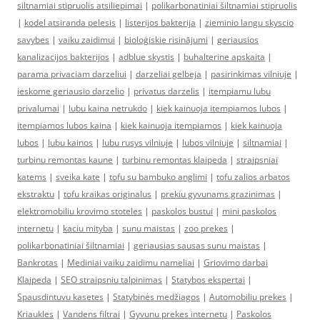
siltnamiai stipruolis atsiliepimai
|
polikarbonatiniai šiltnamiai stipruolis
|
kodel atsiranda pelesis
|
listerijos bakterija
|
zieminio langu skyscio
savybes
|
vaiku zaidimui
|
bioloģiskie risinājumi
|
geriausios
kanalizacijos bakterijos
|
adblue skystis
|
buhalterine apskaita
|
parama privaciam darzeliui
|
darzeliai gelbeja
|
pasirinkimas vilniuje
|
ieskome geriausio darzelio
|
privatus darzelis
|
itempiamu lubu
privalumai
|
lubu kaina netrukdo
|
kiek kainuoja itempiamos lubos
|
itempiamos lubos kaina
|
kiek kainuoja itempiamos
|
kiek kainuoja
lubos
|
lubu kainos
|
lubu rusys vilniuje
|
lubos vilniuje
|
siltnamiai
|
turbinu remontas kaune
|
turbinu remontas klaipeda
|
straipsniai
katems
|
sveika kate
|
tofu su bambuko anglimi
|
tofu zalios arbatos
ekstraktu
|
tofu kraikas originalus
|
prekiu gyvunams grazinimas
|
elektromobiliu krovimo stoteles
|
paskolos bustui
|
mini paskolos
internetu
|
kaciu mityba
|
sunu maistas
|
zoo prekes
|
polikarbonatiniai šiltnamiai
|
geriausias sausas sunu maistas
|
Bankrotas
|
Mediniai vaiku zaidimu nameliai
|
Griovimo darbai
Klaipeda
|
SEO straipsniu talpinimas
|
Statybos ekspertai
|
Spausdintuvu kasetes
|
Statybinės medžiagos
|
Automobiliu prekes
|
Kriaukles
|
Vandens filtrai
|
Gyvunu prekes internetu
|
Paskolos