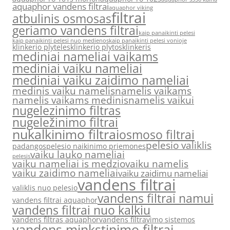
aquaphor vandens filtrai
aquaphor viking
filtrai
atbulinis osmosas
geriamo vandens filtrai
kaip panaikinti pelesi
kaip panaikinti pelesi nuo medienos
kaip panaikinti pelesi vonioje
klinkerio plyteles
klinkerio plytos
klinkeris
mediniai nameliai vaikams
mediniai vaiku nameliai
mediniai vaiku zaidimo nameliai
medinis vaiku namelis
namelis vaikams
namelis vaikams medinis
namelis vaikui
nugelezinimo filtras
nugeležinimo filtrai
nukalkinimo filtrai
osmoso filtrai
pelesio valiklis
padangos
pelesio naikinimo priemones
vaiku lauko nameliai
pelesis
vaiku nameliai is medzio
vaiku namelis
vaiku zaidimo nameliai
vaiku zaidimu nameliai
vandens filtrai
valiklis nuo pelesio
vandens filtrai namui
vandens filtrai aquaphor
vandens filtrai nuo kalkiu
vandens filtras aquaphor
vandens filtravimo sistemos
vandens minkstinimo filtrai