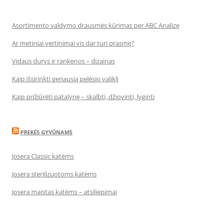
Asortimento valdymo drausmės kūrimas per ABC Analizę
Ar metiniai vertinimai vis dar turi prasmę?
Vidaus durys ir rankenos – dizainas
Kaip išsirinkti geriausią pelėsio valiklį
Kaip prižiūrėti patalynę – skalbti, džiovinti, lyginti
PREKĖS GYVŪNAMS
Josera Classic katėms
Josera sterilizuotoms katėms
Josera maistas katėms – atsiliepimai