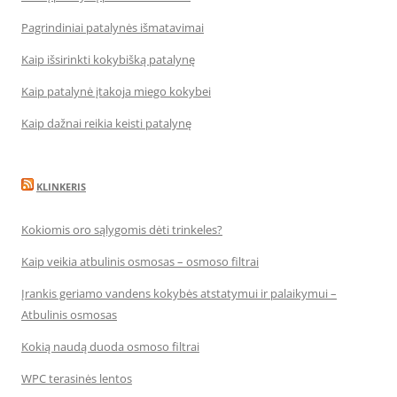
Pagrindiniai patalynės išmatavimai
Kaip išsirinkti kokybišką patalynę
Kaip patalynė įtakoja miego kokybei
Kaip dažnai reikia keisti patalynę
KLINKERIS
Kokiomis oro sąlygomis dėti trinkeles?
Kaip veikia atbulinis osmosas – osmoso filtrai
Įrankis geriamo vandens kokybės atstatymui ir palaikymui –
Atbulinis osmosas
Kokią naudą duoda osmoso filtrai
WPC terasinės lentos