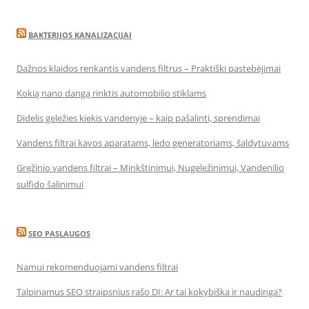
BAKTERIJOS KANALIZACIJAI
Dažnos klaidos renkantis vandens filtrus – Praktiški pastebėjimai
Kokią nano dangą rinktis automobilio stiklams
Didelis geležies kiekis vandenyje – kaip pašalinti, sprendimai
Vandens filtrai kavos aparatams, ledo generatoriams, šaldytuvams
Gręžinio vandens filtrai – Minkštinimui, Nugeležinimui, Vandenilio
sulfido šalinimui
SEO PASLAUGOS
Namui rekomenduojami vandens filtrai
Talpinamus SEO straipsnius rašo DI: Ar tai kokybiška ir naudinga?