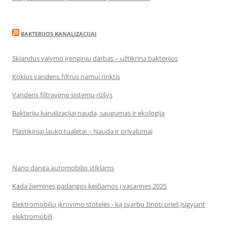
BAKTERIJOS KANALIZACIJAI
Sklandus valymo įrenginių darbas – užtikrina bakterijos
Kokius vandens filtrus namui rinktis
Vandens filtravimo sistemų rūšys
Bakterijų kanalizacijai nauda, saugumas ir ekologija
Plastikiniai lauko tualetai – Nauda ir privalumai
Nano danga automobilio stiklams
Kada žieminės padangos keičiamos į vasarines 2025
Elektromobilių įkrovimo stotelės - ką svarbu žinoti prieš įsigyjant
elektromobilį