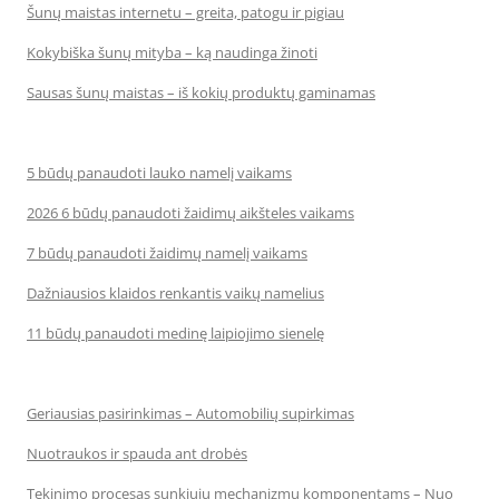
Šunų maistas internetu – greita, patogu ir pigiau
Kokybiška šunų mityba – ką naudinga žinoti
Sausas šunų maistas – iš kokių produktų gaminamas
5 būdų panaudoti lauko namelį vaikams
2026 6 būdų panaudoti žaidimų aikšteles vaikams
7 būdų panaudoti žaidimų namelį vaikams
Dažniausios klaidos renkantis vaikų namelius
11 būdų panaudoti medinę laipiojimo sienelę
Geriausias pasirinkimas – Automobilių supirkimas
Nuotraukos ir spauda ant drobės
Tekinimo procesas sunkiųjų mechanizmų komponentams – Nuo