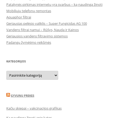
Patalynės pirkimas internetu yra svarbus – ką naudinga žinoti
Mobiliųjų telefonų remontas
Aquaphor filtrai
Geriausias pelėsio valiklis – Super Fungicidas AG 100
Vandens filtrai namui – Rūšys, Nauda ir Kainos
Geriausios vandens filtravimo sistemos
Padangų žymėjimo reikšmės
KATEGORIJOS
Kategorijos
GYVUNU PREKES
Kačių skiepai – vakcinacijos grafikas
Ką naudinga žinoti apie kates