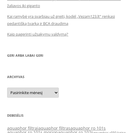
žaliavos iki giganto
Kai ramybė yra svarbiau už greitį, kodėl „Vezam123.lt“ renkasi
pedantišką tvarką ir BCA draudimą
Kaip pagerinti užsakymų valdymą?
GERI ARBA LABAI GERI
ARCHYVAS
Archyvas
DEBESĖLIS
aquaphor filtrai
aquaphor filtras
aquaphor ro 101s
aquaphor ro 101s morion
aquaphor ro 102s
aquaphor s550 kaina