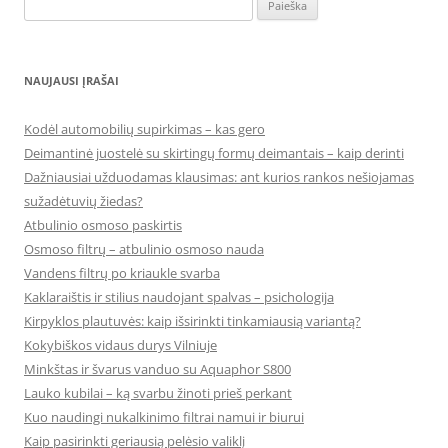
Ieškoti:
NAUJAUSI ĮRAŠAI
Kodėl automobilių supirkimas – kas gero
Deimantinė juostelė su skirtingų formų deimantais – kaip derinti
Dažniausiai užduodamas klausimas: ant kurios rankos nešiojamas
sužadėtuvių žiedas?
Atbulinio osmoso paskirtis
Osmoso filtrų – atbulinio osmoso nauda
Vandens filtrų po kriaukle svarba
Kaklaraištis ir stilius naudojant spalvas – psichologija
Kirpyklos plautuvės: kaip išsirinkti tinkamiausią variantą?
Kokybiškos vidaus durys Vilniuje
Minkštas ir švarus vanduo su Aquaphor S800
Lauko kubilai – ką svarbu žinoti prieš perkant
Kuo naudingi nukalkinimo filtrai namui ir biurui
Kaip pasirinkti geriausią pelėsio valiklį