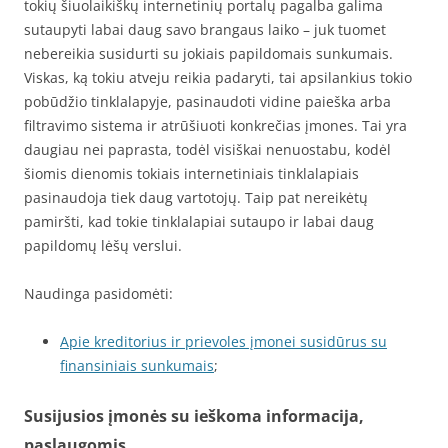
tokių šiuolaikiškų internetinių portalų pagalba galima
sutaupyti labai daug savo brangaus laiko – juk tuomet
nebereikia susidurti su jokiais papildomais sunkumais.
Viskas, ką tokiu atveju reikia padaryti, tai apsilankius tokio
pobūdžio tinklalapyje, pasinaudoti vidine paieška arba
filtravimo sistema ir atrūšiuoti konkrečias įmones. Tai yra
daugiau nei paprasta, todėl visiškai nenuostabu, kodėl
šiomis dienomis tokiais internetiniais tinklalapiais
pasinaudoja tiek daug vartotojų. Taip pat nereikėtų
pamiršti, kad tokie tinklalapiai sutaupo ir labai daug
papildomų lėšų verslui.
Naudinga pasidomėti:
Apie kreditorius ir prievoles įmonei susidūrus su
finansiniais sunkumais
;
Susijusios įmonės su ieškoma informacija,
paslaugomis