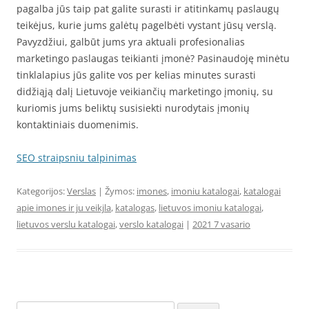
pagalba jūs taip pat galite surasti ir atitinkamų paslaugų
teikėjus, kurie jums galėtų pagelbėti vystant jūsų verslą.
Pavyzdžiui, galbūt jums yra aktuali profesionalias
marketingo paslaugas teikianti įmonė? Pasinaudoję minėtu
tinklalapius jūs galite vos per kelias minutes surasti
didžiąją dalį Lietuvoje veikiančių marketingo įmonių, su
kuriomis jums beliktų susisiekti nurodytais įmonių
kontaktiniais duomenimis.
SEO straipsniu talpinimas
Kategorijos:
Verslas
| Žymos:
imones
,
imoniu katalogai
,
katalogai
apie imones ir ju veikjla
,
katalogas
,
lietuvos imoniu katalogai
,
lietuvos verslu katalogai
,
verslo katalogai
|
2021 7 vasario