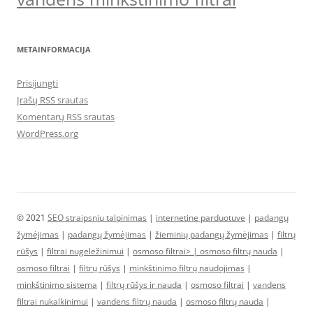
METAINFORMACIJA
Prisijungti
Įrašų RSS srautas
Komentarų RSS srautas
WordPress.org
© 2021
SEO straipsniu talpinimas
|
internetine parduotuve
|
padangų
žymėjimas
|
padangų žymėjimas
|
žieminių padangų žymėjimas
|
filtrų
rūšys
|
filtrai nugeležinimui
|
osmoso filtrai> |
osmoso filtrų nauda
|
osmoso filtrai
|
filtrų rūšys
|
minkštinimo filtrų naudojimas
|
minkštinimo sistema
|
filtrų rūšys ir nauda
|
osmoso filtrai
|
vandens
filtrai nukalkinimui
|
vandens filtrų nauda
|
osmoso filtrų nauda
|