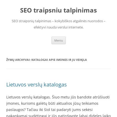
Pereiti
prie
SEO traipsniu talpinimas
turinio
SEO straipsnių talpinimas – kokybiškos atgalinės nuorodos –
efektyvi nauda verslui internete.
Meniu
ŽYMŲ ARCHYVAI:
KATALOGAI APIE IMONES IR JU VEIKJLA
Lietuvos verslų katalogas
Lietuvos verslų katalogas. Šiuo metu jūs bandote atrūšiuoti
įmones, kurioms galėtų būti aktualios jūsų teikiamos
paslaugos? Tačiau iki šiol tai padaryti jums sekėsi
pakankamai sudėtingai ir jūs patirdavote labai dideles laiko