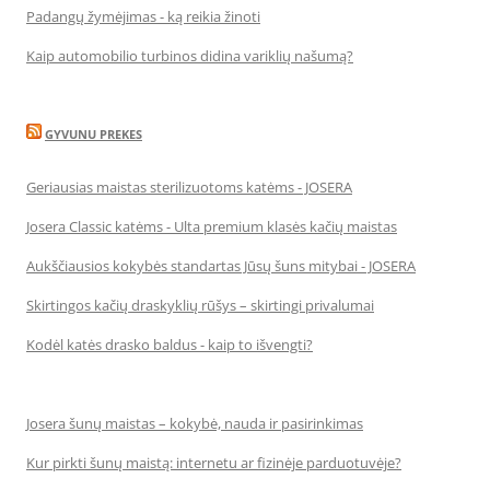
Padangų žymėjimas - ką reikia žinoti
Kaip automobilio turbinos didina variklių našumą?
GYVUNU PREKES
Geriausias maistas sterilizuotoms katėms - JOSERA
Josera Classic katėms - Ulta premium klasės kačių maistas
Aukščiausios kokybės standartas Jūsų šuns mitybai - JOSERA
Skirtingos kačių draskyklių rūšys – skirtingi privalumai
Kodėl katės drasko baldus - kaip to išvengti?
Josera šunų maistas – kokybė, nauda ir pasirinkimas
Kur pirkti šunų maistą: internetu ar fizinėje parduotuvėje?