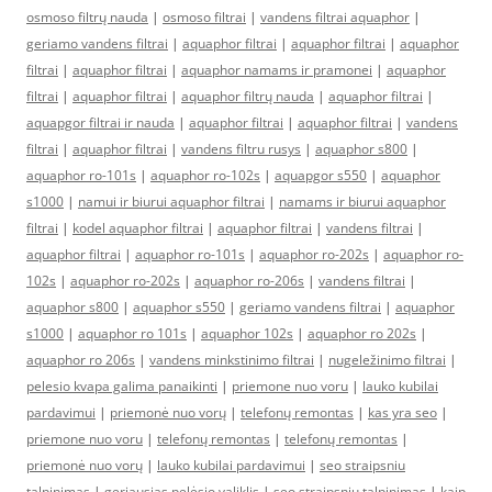
osmoso filtrų nauda
|
osmoso filtrai
|
vandens filtrai aquaphor
|
geriamo vandens filtrai
|
aquaphor filtrai
|
aquaphor filtrai
|
aquaphor
filtrai
|
aquaphor filtrai
|
aquaphor namams ir pramonei
|
aquaphor
filtrai
|
aquaphor filtrai
|
aquaphor filtrų nauda
|
aquaphor filtrai
|
aquapgor filtrai ir nauda
|
aquaphor filtrai
|
aquaphor filtrai
|
vandens
filtrai
|
aquaphor filtrai
|
vandens filtru rusys
|
aquaphor s800
|
aquaphor ro-101s
|
aquaphor ro-102s
|
aquapgor s550
|
aquaphor
s1000
|
namui ir biurui aquaphor filtrai
|
namams ir biurui aquaphor
filtrai
|
kodel aquaphor filtrai
|
aquaphor filtrai
|
vandens filtrai
|
aquaphor filtrai
|
aquaphor ro-101s
|
aquaphor ro-202s
|
aquaphor ro-
102s
|
aquaphor ro-202s
|
aquaphor ro-206s
|
vandens filtrai
|
aquaphor s800
|
aquaphor s550
|
geriamo vandens filtrai
|
aquaphor
s1000
|
aquaphor ro 101s
|
aquaphor 102s
|
aquaphor ro 202s
|
aquaphor ro 206s
|
vandens minkstinimo filtrai
|
nugeležinimo filtrai
|
pelesio kvapa galima panaikinti
|
priemone nuo voru
|
lauko kubilai
pardavimui
|
priemonė nuo vorų
|
telefonų remontas
|
kas yra seo
|
priemone nuo voru
|
telefonų remontas
|
telefonų remontas
|
priemonė nuo vorų
|
lauko kubilai pardavimui
|
seo straipsniu
talpinimas
|
geriausias pelėsio valiklis
|
seo straipsniu talpinimas
|
kaip