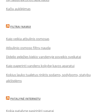
Kačių auklėjimas
FILTRAI NAMUI
Kaip veikia atbulinis osmosas
Atbulinio osmoso filtrų nauda
Didelio geležies kiekio vandenyje poveikis sveikatai
Kaip pagerinti vandens kokybę kavos aparatui
Kokius lauko tualetus rinktis sodams, sodyboms, statybų
aikštelėms
PATALYNĖ INTERNETU
Kokią patalynę pasirinkti vasarai