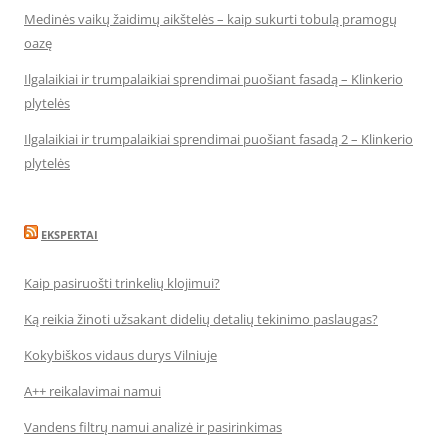
Medinės vaikų žaidimų aikštelės – kaip sukurti tobulą pramogų
oazę
Ilgalaikiai ir trumpalaikiai sprendimai puošiant fasadą – Klinkerio
plytelės
Ilgalaikiai ir trumpalaikiai sprendimai puošiant fasadą 2 – Klinkerio
plytelės
EKSPERTAI
Kaip pasiruošti trinkelių klojimui?
Ką reikia žinoti užsakant didelių detalių tekinimo paslaugas?
Kokybiškos vidaus durys Vilniuje
A++ reikalavimai namui
Vandens filtrų namui analizė ir pasirinkimas