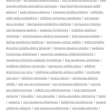
isvengti pelesio atsiradimo namuose
|
kaip išsirinkti geriausią valiklį
pelėsiui
|
puiki dovana vaikams
|
smagiam žaidimui kieme
|
aikštelės
vaikų laiko praleidimui
|
telefonų remontas naudingas
|
geriausias
kaciu kraikas
|
dazniausiai gendantys telefonai
|
geriausias maistas
sterilizuotoms katėms
|
padangų žymėjimas
|
mobiliųjų telefonų
remontas
|
sterilizuotoms katėms geriausias
|
kiek kainuoja kubilai
|
dažnai gendantys telefonai
|
geriausias vonios valiklis
|
elektromobiliu
ikrovimo stoteliu pletra lietuvoje
|
lietuvoje daugeja stoteliu
|
padangų
žymėjimas reikalingas
|
vasarinės padangos elektromobiliams
|
naudingas žieminių padangų žymėjimas
|
kuo naudingas remontas
|
mobiliųjų telefonų remontas
|
geriausias valiklis peliui
|
efektyvi
priemone nuo voru
|
efektyviai veikiantis pelėsio valiklis
|
priemonė
nuo vorų
|
telefonų remontas
|
josera classic
|
geriausias pelesio
valiklis
|
kas yra seo straipsniai
|
seo straipsniu talpinimas
|
isorinis
seo optimizavimas
|
vidinis seo optimizavimas
|
kaip optimizuoti
svetaine
|
kriaukles
|
seo apzvalga
|
namu apyvokos reikmenys
|
buitis
|
vaikams
|
seo straipsniu talpinimas
|
bakterijos kanalizacijai
|
saugus
zaidimas vaikams
|
seo straipsniu talpinimas
|
nuo kada ziemines
|