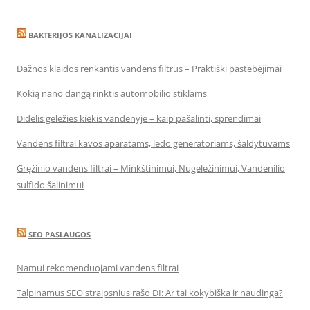
BAKTERIJOS KANALIZACIJAI
Dažnos klaidos renkantis vandens filtrus – Praktiški pastebėjimai
Kokią nano dangą rinktis automobilio stiklams
Didelis geležies kiekis vandenyje – kaip pašalinti, sprendimai
Vandens filtrai kavos aparatams, ledo generatoriams, šaldytuvams
Gręžinio vandens filtrai – Minkštinimui, Nugeležinimui, Vandenilio
sulfido šalinimui
SEO PASLAUGOS
Namui rekomenduojami vandens filtrai
Talpinamus SEO straipsnius rašo DI: Ar tai kokybiška ir naudinga?