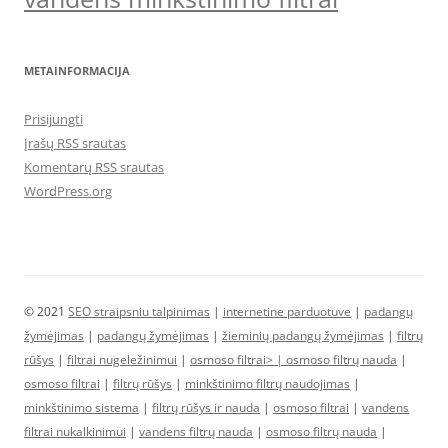
METAINFORMACIJA
Prisijungti
Įrašų RSS srautas
Komentarų RSS srautas
WordPress.org
© 2021
SEO straipsniu talpinimas
|
internetine parduotuve
|
padangų
žymėjimas
|
padangų žymėjimas
|
žieminių padangų žymėjimas
|
filtrų
rūšys
|
filtrai nugeležinimui
|
osmoso filtrai> |
osmoso filtrų nauda
|
osmoso filtrai
|
filtrų rūšys
|
minkštinimo filtrų naudojimas
|
minkštinimo sistema
|
filtrų rūšys ir nauda
|
osmoso filtrai
|
vandens
filtrai nukalkinimui
|
vandens filtrų nauda
|
osmoso filtrų nauda
|