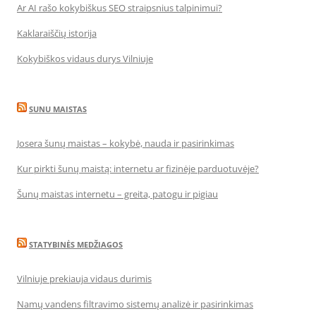
Ar AI rašo kokybiškus SEO straipsnius talpinimui?
Kaklaraiščių istorija
Kokybiškos vidaus durys Vilniuje
SUNU MAISTAS
Josera šunų maistas – kokybė, nauda ir pasirinkimas
Kur pirkti šunų maistą: internetu ar fizinėje parduotuvėje?
Šunų maistas internetu – greita, patogu ir pigiau
STATYBINĖS MEDŽIAGOS
Vilniuje prekiauja vidaus durimis
Namų vandens filtravimo sistemų analizė ir pasirinkimas