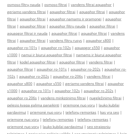
osmoso filtrų nauda
|
osmoso filtrai
|
vandens filtrai aquaphor
|
geriamo vandens filtrai
|
aquaphor filtrai
|
aquaphor filtrai
|
aquaphor
filtrai
|
aquaphor filtrai
|
aquaphor namams ir pramonei
|
aquaphor
filtrai
|
aquaphor filtrai
|
aquaphor filtrų nauda
|
aquaphor filtrai
|
aquapgor filtrai ir nauda
|
aquaphor filtrai
|
aquaphor filtrai
|
vandens
filtrai
|
aquaphor filtrai
|
vandens filtru rusys
|
aquaphor s800
|
aquaphor ro-101s
|
aquaphor ro-102s
|
aquapgor s550
|
aquaphor
s1000
|
namui ir biurui aquaphor filtrai
|
namams ir biurui aquaphor
filtrai
|
kodel aquaphor filtrai
|
aquaphor filtrai
|
vandens filtrai
|
aquaphor filtrai
|
aquaphor ro-101s
|
aquaphor ro-202s
|
aquaphor ro-
102s
|
aquaphor ro-202s
|
aquaphor ro-206s
|
vandens filtrai
|
aquaphor s800
|
aquaphor s550
|
geriamo vandens filtrai
|
aquaphor
s1000
|
aquaphor ro 101s
|
aquaphor 102s
|
aquaphor ro 202s
|
aquaphor ro 206s
|
vandens minkstinimo filtrai
|
nugeležinimo filtrai
|
pelesio kvapa galima panaikinti
|
priemone nuo voru
|
lauko kubilai
pardavimui
|
priemonė nuo vorų
|
telefonų remontas
|
kas yra seo
|
priemone nuo voru
|
telefonų remontas
|
telefonų remontas
|
priemonė nuo vorų
|
lauko kubilai pardavimui
|
seo straipsniu
talpinimas
|
geriausias pelėsio valiklis
|
seo straipsniu talpinimas
|
kaip