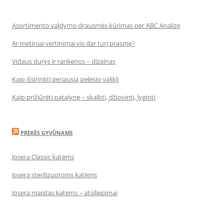
Asortimento valdymo drausmės kūrimas per ABC Analizę
Ar metiniai vertinimai vis dar turi prasmę?
Vidaus durys ir rankenos – dizainas
Kaip išsirinkti geriausią pelėsio valiklį
Kaip prižiūrėti patalynę – skalbti, džiovinti, lyginti
PREKĖS GYVŪNAMS
Josera Classic katėms
Josera sterilizuotoms katėms
Josera maistas katėms – atsiliepimai