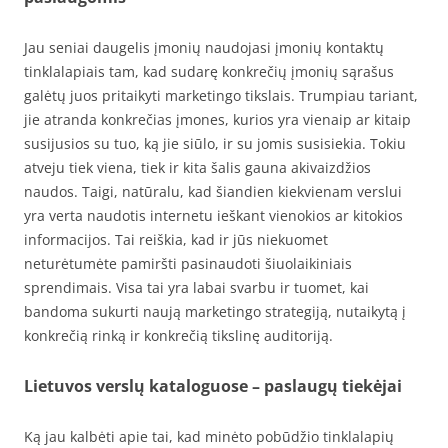
Jau seniai daugelis įmonių naudojasi įmonių kontaktų
tinklalapiais tam, kad sudarę konkrečių įmonių sąrašus
galėtų juos pritaikyti marketingo tikslais. Trumpiau tariant,
jie atranda konkrečias įmones, kurios yra vienaip ar kitaip
susijusios su tuo, ką jie siūlo, ir su jomis susisiekia. Tokiu
atveju tiek viena, tiek ir kita šalis gauna akivaizdžios
naudos. Taigi, natūralu, kad šiandien kiekvienam verslui
yra verta naudotis internetu ieškant vienokios ar kitokios
informacijos. Tai reiškia, kad ir jūs niekuomet
neturėtumėte pamiršti pasinaudoti šiuolaikiniais
sprendimais. Visa tai yra labai svarbu ir tuomet, kai
bandoma sukurti naują marketingo strategiją, nutaikytą į
konkrečią rinką ir konkrečią tikslinę auditoriją.
Lietuvos verslų kataloguose – paslaugų tiekėjai
Ką jau kalbėti apie tai, kad minėto pobūdžio tinklalapių