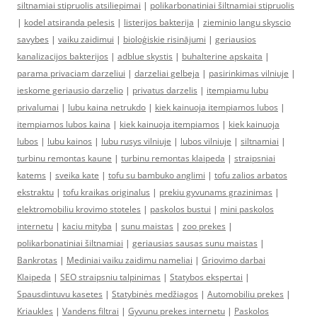
siltnamiai stipruolis atsiliepimai
|
polikarbonatiniai šiltnamiai stipruolis
|
kodel atsiranda pelesis
|
listerijos bakterija
|
zieminio langu skyscio
savybes
|
vaiku zaidimui
|
bioloģiskie risinājumi
|
geriausios
kanalizacijos bakterijos
|
adblue skystis
|
buhalterine apskaita
|
parama privaciam darzeliui
|
darzeliai gelbeja
|
pasirinkimas vilniuje
|
ieskome geriausio darzelio
|
privatus darzelis
|
itempiamu lubu
privalumai
|
lubu kaina netrukdo
|
kiek kainuoja itempiamos lubos
|
itempiamos lubos kaina
|
kiek kainuoja itempiamos
|
kiek kainuoja
lubos
|
lubu kainos
|
lubu rusys vilniuje
|
lubos vilniuje
|
siltnamiai
|
turbinu remontas kaune
|
turbinu remontas klaipeda
|
straipsniai
katems
|
sveika kate
|
tofu su bambuko anglimi
|
tofu zalios arbatos
ekstraktu
|
tofu kraikas originalus
|
prekiu gyvunams grazinimas
|
elektromobiliu krovimo stoteles
|
paskolos bustui
|
mini paskolos
internetu
|
kaciu mityba
|
sunu maistas
|
zoo prekes
|
polikarbonatiniai šiltnamiai
|
geriausias sausas sunu maistas
|
Bankrotas
|
Mediniai vaiku zaidimu nameliai
|
Griovimo darbai
Klaipeda
|
SEO straipsniu talpinimas
|
Statybos ekspertai
|
Spausdintuvu kasetes
|
Statybinės medžiagos
|
Automobiliu prekes
|
Kriaukles
|
Vandens filtrai
|
Gyvunu prekes internetu
|
Paskolos