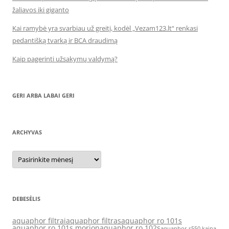
žaliavos iki giganto
Kai ramybė yra svarbiau už greitį, kodėl „Vezam123.lt“ renkasi
pedantišką tvarką ir BCA draudimą
Kaip pagerinti užsakymų valdymą?
GERI ARBA LABAI GERI
ARCHYVAS
Archyvas
DEBESĖLIS
aquaphor filtrai
aquaphor filtras
aquaphor ro 101s
aquaphor ro 101s morion
aquaphor ro 102s
aquaphor s550 kaina