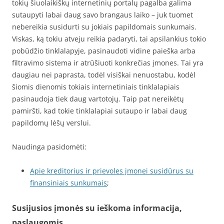
tokių šiuolaikiškų internetinių portalų pagalba galima
sutaupyti labai daug savo brangaus laiko – juk tuomet
nebereikia susidurti su jokiais papildomais sunkumais.
Viskas, ką tokiu atveju reikia padaryti, tai apsilankius tokio
pobūdžio tinklalapyje, pasinaudoti vidine paieška arba
filtravimo sistema ir atrūšiuoti konkrečias įmones. Tai yra
daugiau nei paprasta, todėl visiškai nenuostabu, kodėl
šiomis dienomis tokiais internetiniais tinklalapiais
pasinaudoja tiek daug vartotojų. Taip pat nereikėtų
pamiršti, kad tokie tinklalapiai sutaupo ir labai daug
papildomų lėšų verslui.
Naudinga pasidomėti:
Apie kreditorius ir prievoles įmonei susidūrus su
finansiniais sunkumais
;
Susijusios įmonės su ieškoma informacija,
paslaugomis