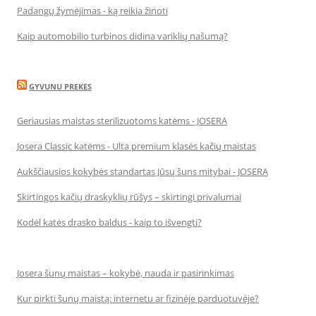
Padangų žymėjimas - ką reikia žinoti
Kaip automobilio turbinos didina variklių našumą?
GYVUNU PREKES
Geriausias maistas sterilizuotoms katėms - JOSERA
Josera Classic katėms - Ulta premium klasės kačių maistas
Aukščiausios kokybės standartas Jūsų šuns mitybai - JOSERA
Skirtingos kačių draskyklių rūšys – skirtingi privalumai
Kodėl katės drasko baldus - kaip to išvengti?
Josera šunų maistas – kokybė, nauda ir pasirinkimas
Kur pirkti šunų maistą: internetu ar fizinėje parduotuvėje?