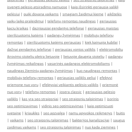
isvengti pelesio atsiradimo namuose
|
kaip išsirinkti geriausią valiklį
pelėsiui
|
puiki dovana vaikams
|
smagiam žaidimui kieme
|
aikštelės
vaikų laiko praleidimui
|
telefonų remontas naudingas
|
geriausias
kaciu kraikas
|
dazniausiai gendantys telefonai
|
geriausias maistas
sterilizuotoms katėms
|
padangų žymėjimas
|
mobiliųjų telefonų
remontas
|
sterilizuotoms katėms geriausias
|
kiek kainuoja kubilai
|
dažnai gendantys telefonai
|
geriausias vonios valiklis
|
elektromobiliu
ikrovimo stoteliu pletra lietuvoje
|
lietuvoje daugeja stoteliu
|
padangų
žymėjimas reikalingas
|
vasarinės padangos elektromobiliams
|
naudingas žieminių padangų žymėjimas
|
kuo naudingas remontas
|
mobiliųjų telefonų remontas
|
geriausias valiklis peliui
|
efektyvi
priemone nuo voru
|
efektyviai veikiantis pelėsio valiklis
|
priemonė
nuo vorų
|
telefonų remontas
|
josera classic
|
geriausias pelesio
valiklis
|
kas yra seo straipsniai
|
seo straipsniu talpinimas
|
isorinis
seo optimizavimas
|
vidinis seo optimizavimas
|
kaip optimizuoti
svetaine
|
kriaukles
|
seo apzvalga
|
namu apyvokos reikmenys
|
buitis
|
vaikams
|
seo straipsniu talpinimas
|
bakterijos kanalizacijai
|
saugus
zaidimas vaikams
|
seo straipsniu talpinimas
|
nuo kada ziemines
|