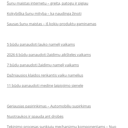
Šunų maistas internetu – greita, patogu ir pigiau
Kokybiška šunų mityba – ką naudinga žinoti
Sausas šunų maistas – iš kokių produktų gaminamas
5 būdų panaudoti lauko namelį vaikams
2026 6 būdų panaudoti žaidimų aikšteles vaikams
7 būdų panaudoti žaidimų namelį vaikams
Dažniausios klaidos renkantis vaikų namelius
11 būdų panaudoti medinę laipiojimo sienelę
Geriausias pasirinkimas – Automobilių supirkimas
Nuotraukos ir spauda ant drobės
Tekinimo procesas sunkiųjų mechanizmų komponentams – Nuo