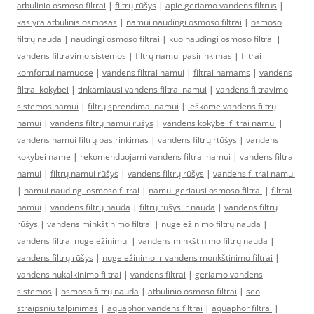
atbulinio osmoso filtrai
|
filtrų rūšys
|
apie geriamo vandens filtrus
|
kas yra atbulinis osmosas
|
namui naudingi osmoso filtrai
|
osmoso
filtrų nauda
|
naudingi osmoso filtrai
|
kuo naudingi osmoso filtrai
|
vandens filtravimo sistemos
|
filtrų namui pasirinkimas
|
filtrai
komfortui namuose
|
vandens filtrai namui
|
filtrai namams
|
vandens
filtrai kokybei
|
tinkamiausi vandens filtrai namui
|
vandens filtravimo
sistemos namui
|
filtrų sprendimai namui
|
ieškome vandens filtrų
namui
|
vandens filtrų namui rūšys
|
vandens kokybei filtrai namui
|
vandens namui filtrų pasirinkimas
|
vandens filtrų rtūšys
|
vandens
kokybei name
|
rekomenduojami vandens filtrai namui
|
vandens filtrai
namui
|
filtrų namui rūšys
|
vandens filtrų rūšys
|
vandens filtrai namui
|
namui naudingi osmoso filtrai
|
namui geriausi osmoso filtrai
|
filtrai
namui
|
vandens filtrų nauda
|
filtrų rūšys ir nauda
|
vandens filtrų
rūšys
|
vandens minkštinimo filtrai
|
nugeležinimo filtrų nauda
|
vandens filtrai nugeležinimui
|
vandens minkštinimo filtrų nauda
|
vandens filtrų rūšys
|
nugeležinimo ir vandens monkštinimo filtrai
|
vandens nukalkinimo filtrai
|
vandens filtrai
|
geriamo vandens
sistemos
|
osmoso filtrų nauda
|
atbulinio osmoso filtrai
|
seo
straipsniu talpinimas
|
aquaphor vandens filtrai
|
aquaphor filtrai
|