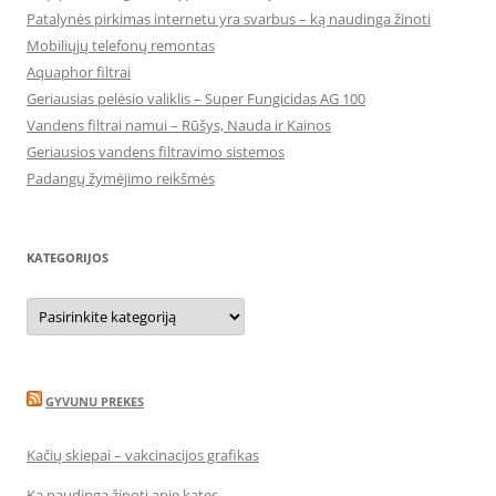
Patalynės pirkimas internetu yra svarbus – ką naudinga žinoti
Mobiliųjų telefonų remontas
Aquaphor filtrai
Geriausias pelėsio valiklis – Super Fungicidas AG 100
Vandens filtrai namui – Rūšys, Nauda ir Kainos
Geriausios vandens filtravimo sistemos
Padangų žymėjimo reikšmės
KATEGORIJOS
Kategorijos
GYVUNU PREKES
Kačių skiepai – vakcinacijos grafikas
Ką naudinga žinoti apie kates