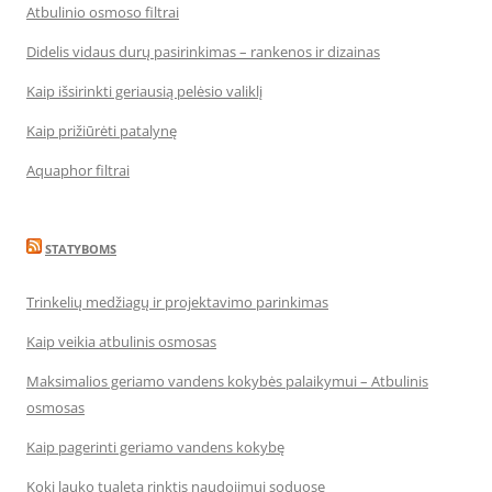
Atbulinio osmoso filtrai
Didelis vidaus durų pasirinkimas – rankenos ir dizainas
Kaip išsirinkti geriausią pelėsio valiklį
Kaip prižiūrėti patalynę
Aquaphor filtrai
STATYBOMS
Trinkelių medžiagų ir projektavimo parinkimas
Kaip veikia atbulinis osmosas
Maksimalios geriamo vandens kokybės palaikymui – Atbulinis
osmosas
Kaip pagerinti geriamo vandens kokybę
Kokį lauko tualetą rinktis naudojimui soduose