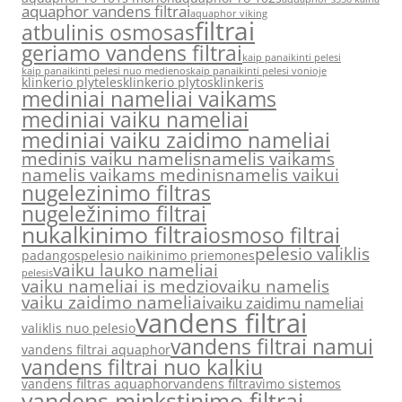
aquaphor vandens filtrai
aquaphor viking
filtrai
atbulinis osmosas
geriamo vandens filtrai
kaip panaikinti pelesi
kaip panaikinti pelesi nuo medienos
kaip panaikinti pelesi vonioje
klinkerio plyteles
klinkerio plytos
klinkeris
mediniai nameliai vaikams
mediniai vaiku nameliai
mediniai vaiku zaidimo nameliai
medinis vaiku namelis
namelis vaikams
namelis vaikams medinis
namelis vaikui
nugelezinimo filtras
nugeležinimo filtrai
nukalkinimo filtrai
osmoso filtrai
pelesio valiklis
padangos
pelesio naikinimo priemones
vaiku lauko nameliai
pelesis
vaiku nameliai is medzio
vaiku namelis
vaiku zaidimo nameliai
vaiku zaidimu nameliai
vandens filtrai
valiklis nuo pelesio
vandens filtrai namui
vandens filtrai aquaphor
vandens filtrai nuo kalkiu
vandens filtras aquaphor
vandens filtravimo sistemos
vandens minkstinimo filtrai