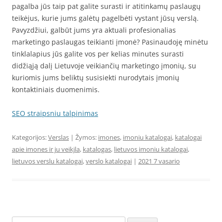
pagalba jūs taip pat galite surasti ir atitinkamų paslaugų
teikėjus, kurie jums galėtų pagelbėti vystant jūsų verslą.
Pavyzdžiui, galbūt jums yra aktuali profesionalias
marketingo paslaugas teikianti įmonė? Pasinaudoję minėtu
tinklalapius jūs galite vos per kelias minutes surasti
didžiąją dalį Lietuvoje veikiančių marketingo įmonių, su
kuriomis jums beliktų susisiekti nurodytais įmonių
kontaktiniais duomenimis.
SEO straipsniu talpinimas
Kategorijos:
Verslas
| Žymos:
imones
,
imoniu katalogai
,
katalogai
apie imones ir ju veikjla
,
katalogas
,
lietuvos imoniu katalogai
,
lietuvos verslu katalogai
,
verslo katalogai
|
2021 7 vasario