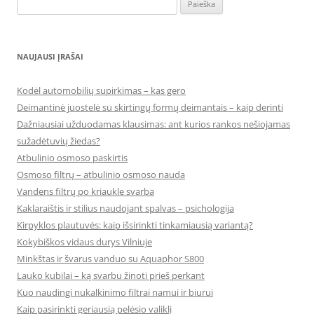
Ieškoti:
NAUJAUSI ĮRAŠAI
Kodėl automobilių supirkimas – kas gero
Deimantinė juostelė su skirtingų formų deimantais – kaip derinti
Dažniausiai užduodamas klausimas: ant kurios rankos nešiojamas
sužadėtuvių žiedas?
Atbulinio osmoso paskirtis
Osmoso filtrų – atbulinio osmoso nauda
Vandens filtrų po kriaukle svarba
Kaklaraištis ir stilius naudojant spalvas – psichologija
Kirpyklos plautuvės: kaip išsirinkti tinkamiausią variantą?
Kokybiškos vidaus durys Vilniuje
Minkštas ir švarus vanduo su Aquaphor S800
Lauko kubilai – ką svarbu žinoti prieš perkant
Kuo naudingi nukalkinimo filtrai namui ir biurui
Kaip pasirinkti geriausią pelėsio valiklį