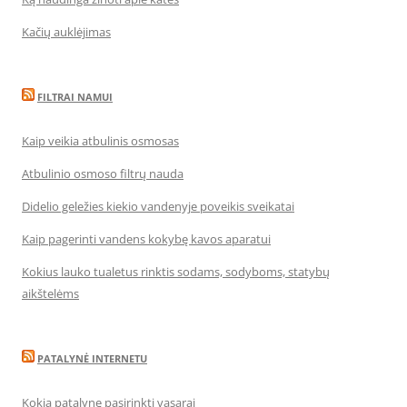
Kačių auklėjimas
FILTRAI NAMUI
Kaip veikia atbulinis osmosas
Atbulinio osmoso filtrų nauda
Didelio geležies kiekio vandenyje poveikis sveikatai
Kaip pagerinti vandens kokybę kavos aparatui
Kokius lauko tualetus rinktis sodams, sodyboms, statybų
aikštelėms
PATALYNĖ INTERNETU
Kokią patalynę pasirinkti vasarai