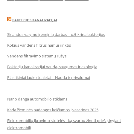
BAKTERIJOS KANALIZACIJAI
Sklandus valymo įrenginių darbas – užtikrina bakterijos
Kokius vandens filtrus namui rinktis
Vandens filtravimo sistemų rūšys
Bakterijų kanalizacijai nauda, saugumas ir ekologija
Plastikiniai lauko tualetai – Nauda ir privalumai
Nano danga automobilio stiklams
Kada žieminės padangos keičiamos į vasarines 2025
Elektromobilių įkrovimo stotelės - ką svarbu žinoti prieš įsigyjant
elektromobilį