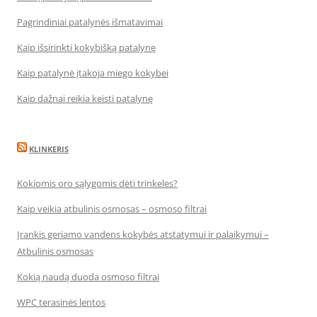
Pagrindiniai patalynės išmatavimai
Kaip išsirinkti kokybišką patalynę
Kaip patalynė įtakoja miego kokybei
Kaip dažnai reikia keisti patalynę
KLINKERIS
Kokiomis oro sąlygomis dėti trinkeles?
Kaip veikia atbulinis osmosas – osmoso filtrai
Įrankis geriamo vandens kokybės atstatymui ir palaikymui –
Atbulinis osmosas
Kokią naudą duoda osmoso filtrai
WPC terasinės lentos