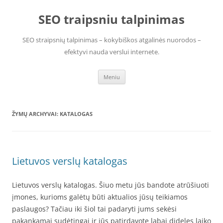
Pereiti
prie
SEO traipsniu talpinimas
turinio
SEO straipsnių talpinimas – kokybiškos atgalinės nuorodos –
efektyvi nauda verslui internete.
Meniu
ŽYMŲ ARCHYVAI:
KATALOGAS
Lietuvos verslų katalogas
Lietuvos verslų katalogas. Šiuo metu jūs bandote atrūšiuoti
įmones, kurioms galėtų būti aktualios jūsų teikiamos
paslaugos? Tačiau iki šiol tai padaryti jums sekėsi
pakankamai sudėtingai ir jūs patirdavote labai dideles laiko