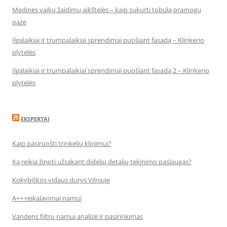
Medinės vaikų žaidimų aikštelės – kaip sukurti tobulą pramogų
oazę
Ilgalaikiai ir trumpalaikiai sprendimai puošiant fasadą – Klinkerio
plytelės
Ilgalaikiai ir trumpalaikiai sprendimai puošiant fasadą 2 – Klinkerio
plytelės
EKSPERTAI
Kaip pasiruošti trinkelių klojimui?
Ką reikia žinoti užsakant didelių detalių tekinimo paslaugas?
Kokybiškos vidaus durys Vilniuje
A++ reikalavimai namui
Vandens filtrų namui analizė ir pasirinkimas