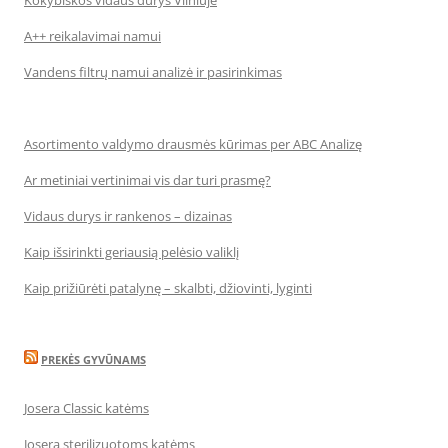
Kokybiškos vidaus durys Vilniuje
A++ reikalavimai namui
Vandens filtrų namui analizė ir pasirinkimas
Asortimento valdymo drausmės kūrimas per ABC Analizę
Ar metiniai vertinimai vis dar turi prasmę?
Vidaus durys ir rankenos – dizainas
Kaip išsirinkti geriausią pelėsio valiklį
Kaip prižiūrėti patalynę – skalbti, džiovinti, lyginti
PREKĖS GYVŪNAMS
Josera Classic katėms
Josera sterilizuotoms katėms