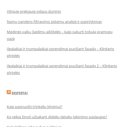
Vilniuje prekiauja vidaus durimis
Namų vandens filtravimo sistemų analizė ir pasirinkimas
Medinės vaikų žaidimų aikštelės – kaip sukurti tobulą pramogų
oazę
Ilgalaikiai ir trumpalaikiai sprendimai puošiant fasadą – Klinkerio
plytelės
Ilgalaikiai ir trumpalaikiai sprendimai puošiant fasadą 2 – Klinkerio
plytelės
EKSPERTAI
Kaip pasiruošti trinkelių klojimui?
Ką reikia žinoti užsakant didelių detalių tekinimo paslaugas?