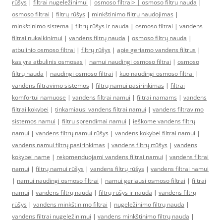
rūšys
|
filtrai nugeležinimui
|
osmoso filtrai> |
osmoso filtrų nauda
|
osmoso filtrai
|
filtrų rūšys
|
minkštinimo filtrų naudojimas
|
minkštinimo sistema
|
filtrų rūšys ir nauda
|
osmoso filtrai
|
vandens
filtrai nukalkinimui
|
vandens filtrų nauda
|
osmoso filtrų nauda
|
atbulinio osmoso filtrai
|
filtrų rūšys
|
apie geriamo vandens filtrus
|
kas yra atbulinis osmosas
|
namui naudingi osmoso filtrai
|
osmoso
filtrų nauda
|
naudingi osmoso filtrai
|
kuo naudingi osmoso filtrai
|
vandens filtravimo sistemos
|
filtrų namui pasirinkimas
|
filtrai
komfortui namuose
|
vandens filtrai namui
|
filtrai namams
|
vandens
filtrai kokybei
|
tinkamiausi vandens filtrai namui
|
vandens filtravimo
sistemos namui
|
filtrų sprendimai namui
|
ieškome vandens filtrų
namui
|
vandens filtrų namui rūšys
|
vandens kokybei filtrai namui
|
vandens namui filtrų pasirinkimas
|
vandens filtrų rtūšys
|
vandens
kokybei name
|
rekomenduojami vandens filtrai namui
|
vandens filtrai
namui
|
filtrų namui rūšys
|
vandens filtrų rūšys
|
vandens filtrai namui
|
namui naudingi osmoso filtrai
|
namui geriausi osmoso filtrai
|
filtrai
namui
|
vandens filtrų nauda
|
filtrų rūšys ir nauda
|
vandens filtrų
rūšys
|
vandens minkštinimo filtrai
|
nugeležinimo filtrų nauda
|
vandens filtrai nugeležinimui
|
vandens minkštinimo filtrų nauda
|