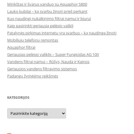
Minkštas ir švarus vanduo su Aquaphor S800
Lauko kubilai – ką svarbu žinoti prieš perkant
Kuo naudingi nukalkinimo filtrai namui ir biurui
Kaip pasirinkti geriausią pelėsio valiklį
Patalynės pirkimas internetu yra svarbus – ką naudinga žinoti
Mobiliųjų telefonų remontas
Aquaphor filtrai
Geriausias pelėsio valiklis – Super Fungicidas AG 100
Vandens filtrai namui – Rūšys, Nauda ir Kainos
Geriausios vandens filtravimo sistemos
Padangų žymėjimo reikšmės
KATEGORIJOS
Kategorijos