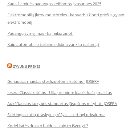
Kada žieminės padangos keičiamos į vasarines 2025
Elektromobilių įkrovimo stotelės - ką svarbu žinoti prieš įsigyjant
elektromobilį
Padangų žymėjimas - ką reikia žinoti
Kaip automobilio turbinos didina variklių našumą?
GYVUNU PREKES
Geriausias maistas sterilizuotoms katėms - JOSERA
Josera Classic katėms - Ulta premium klasės kačių maistas
Aukščiausios kokybės standartas Jūsų šuns mitybai - JOSERA
Skirtingos kačių draskyklių rūšys – skirtingi privalumai
Kodėl katės drasko baldus - kaip to išvengti?