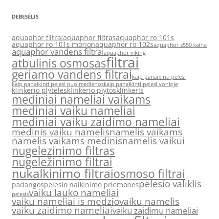
DEBESĖLIS
aquaphor filtrai
aquaphor filtras
aquaphor ro 101s
aquaphor ro 101s morion
aquaphor ro 102s
aquaphor s550 kaina
aquaphor vandens filtrai
aquaphor viking
filtrai
atbulinis osmosas
geriamo vandens filtrai
kaip panaikinti pelesi
kaip panaikinti pelesi nuo medienos
kaip panaikinti pelesi vonioje
klinkerio plyteles
klinkerio plytos
klinkeris
mediniai nameliai vaikams
mediniai vaiku nameliai
mediniai vaiku zaidimo nameliai
medinis vaiku namelis
namelis vaikams
namelis vaikams medinis
namelis vaikui
nugelezinimo filtras
nugeležinimo filtrai
nukalkinimo filtrai
osmoso filtrai
pelesio valiklis
padangos
pelesio naikinimo priemones
vaiku lauko nameliai
pelesis
vaiku nameliai is medzio
vaiku namelis
vaiku zaidimo nameliai
vaiku zaidimu nameliai