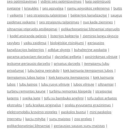
seo optimizavimas
|
vidinis seo optimizavimas
|
kaip optimizuoti
svetaine
|
kriaukles
|
seo apzvalga
|
namu apyvokos reikmenys
|
buitis
|
vaikams
|
seo straipsniu talpinimas
|
bakterijos kanalizacijai
|
saugus
zaidimas vaikams
|
seo straipsniu talpinimas
|
nuo kada ziemines
|
siltnamiai stipruolis atsiliepimai
|
polikarbonatiniai šiltnamiai stipruolis
|
kodel atsiranda pelesis
|
listerijos bakterija
|
zieminio langu skyscio
savybes
|
vaiku zaidimui
|
bioloģiskie risinājumi
|
geriausios
kanalizacijos bakterijos
|
adblue skystis
|
buhalterine apskaita
|
parama privaciam darzeliui
|
darzeliai gelbeja
|
pasirinkimas vilniuje
|
ieskome geriausio darzelio
|
privatus darzelis
|
itempiamu lubu
privalumai
|
lubu kaina netrukdo
|
kiek kainuoja itempiamos lubos
|
itempiamos lubos kaina
|
kiek kainuoja itempiamos
|
kiek kainuoja
lubos
|
lubu kainos
|
lubu rusys vilniuje
|
lubos vilniuje
|
siltnamiai
|
turbinu remontas kaune
|
turbinu remontas klaipeda
|
straipsniai
katems
|
sveika kate
|
tofu su bambuko anglimi
|
tofu zalios arbatos
ekstraktu
|
tofu kraikas originalus
|
prekiu gyvunams grazinimas
|
elektromobiliu krovimo stoteles
|
paskolos bustui
|
mini paskolos
internetu
|
kaciu mityba
|
sunu maistas
|
zoo prekes
|
polikarbonatiniai šiltnamiai
|
geriausias sausas sunu maistas
|