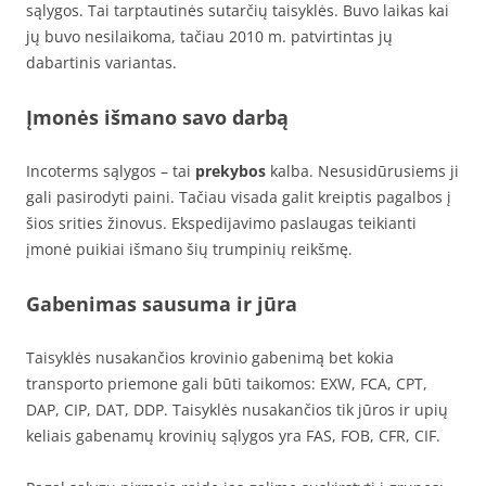
sąlygos. Tai tarptautinės sutarčių taisyklės. Buvo laikas kai
jų buvo nesilaikoma, tačiau 2010 m. patvirtintas jų
dabartinis variantas.
Įmonės išmano savo darbą
Incoterms sąlygos – tai
prekybos
kalba. Nesusidūrusiems ji
gali pasirodyti paini. Tačiau visada galit kreiptis pagalbos į
šios srities žinovus. Ekspedijavimo paslaugas teikianti
įmonė puikiai išmano šių trumpinių reikšmę.
Gabenimas sausuma ir jūra
Taisyklės nusakančios krovinio gabenimą bet kokia
transporto priemone gali būti taikomos: EXW, FCA, CPT,
DAP, CIP, DAT, DDP. Taisyklės nusakančios tik jūros ir upių
keliais gabenamų krovinių sąlygos yra FAS, FOB, CFR, CIF.