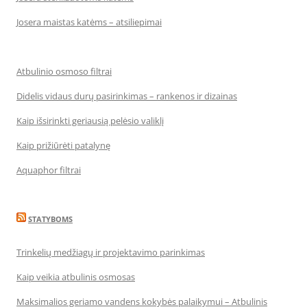
Josera maistas katėms – atsiliepimai
Atbulinio osmoso filtrai
Didelis vidaus durų pasirinkimas – rankenos ir dizainas
Kaip išsirinkti geriausią pelėsio valiklį
Kaip prižiūrėti patalynę
Aquaphor filtrai
STATYBOMS
Trinkelių medžiagų ir projektavimo parinkimas
Kaip veikia atbulinis osmosas
Maksimalios geriamo vandens kokybės palaikymui – Atbulinis