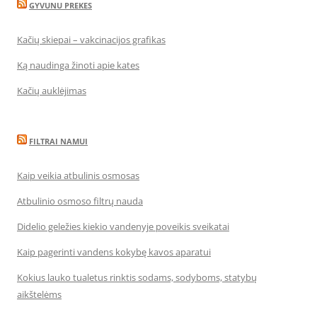
GYVUNU PREKES
Kačių skiepai – vakcinacijos grafikas
Ką naudinga žinoti apie kates
Kačių auklėjimas
FILTRAI NAMUI
Kaip veikia atbulinis osmosas
Atbulinio osmoso filtrų nauda
Didelio geležies kiekio vandenyje poveikis sveikatai
Kaip pagerinti vandens kokybę kavos aparatui
Kokius lauko tualetus rinktis sodams, sodyboms, statybų
aikštelėms