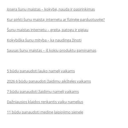
Josera šunų maistas – kokybė, nauda ir pasirinkimas
Kur pirkti šunų maistą: internetu ar fizinėje parduotuvėje?
Šunų maistas internetu – greita, patogu ir pigiau
Kokybiška šunų mityba – ką naudinga žinoti
Sausas šunų maistas – iš kokių produktų gaminamas
5 būdų panaudoti lauko namelį vaikams
2026 6 būdų panaudoti žaidimų aikšteles vaikams
7 būdų panaudoti žaidimų namelį vaikams
Dažniausios klaidos renkantis vaikų namelius
11 būdų panaudoti medinę laipiojimo sienelę