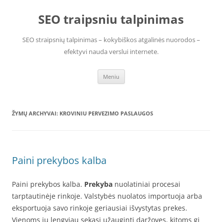
Pereiti
prie
SEO traipsniu talpinimas
turinio
SEO straipsnių talpinimas – kokybiškos atgalinės nuorodos –
efektyvi nauda verslui internete.
Meniu
ŽYMŲ ARCHYVAI:
KROVINIU PERVEZIMO PASLAUGOS
Paini prekybos kalba
Paini prekybos kalba.
Prekyba
nuolatiniai procesai
tarptautinėje rinkoje. Valstybės nuolatos importuoja arba
eksportuoja savo rinkoje geriausiai išvystytas prekes.
Vienoms jų lengviau sekasi užauginti daržoves, kitoms gi