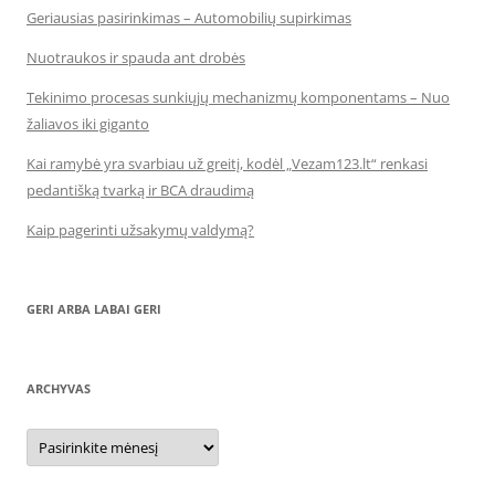
Geriausias pasirinkimas – Automobilių supirkimas
Nuotraukos ir spauda ant drobės
Tekinimo procesas sunkiųjų mechanizmų komponentams – Nuo
žaliavos iki giganto
Kai ramybė yra svarbiau už greitį, kodėl „Vezam123.lt“ renkasi
pedantišką tvarką ir BCA draudimą
Kaip pagerinti užsakymų valdymą?
GERI ARBA LABAI GERI
ARCHYVAS
Archyvas