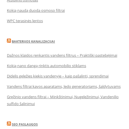
Atbulinis osmosas
Kokią naudą duoda osmoso filtrai
WPC terasinės lentos
BAKTERIJOS KANALIZACIJAI
Dažnos klaidos renkantis vandens filtrus – Praktiški pastebėjimai
Kokią nano dangą rinktis automobilio stiklams
Didelis geležies kiekis vandenyje – kaip pašalinti, sprendimai
Vandens filtrai kavos aparatams, ledo generatoriams, šaldytuvams
Gręžinio vandens filtrai – Minkštinimui, Nugeležinimui, Vandenilio
sulfido šalinimui
SEO PASLAUGOS