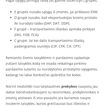
Pagal sąlygų pirmąją raidę jas galime suskirstyti į grupes:
E grupės nusako sąlygą iš įmonės, jai priklauso EXW.
D grupė nusako, kad eksportuotojas krovinį pristato
iki nurodyto taško (DAP, DAT, DDP);
F grupė – transportavimo išlaidas apmoka pirkėjas
(FAS, FOB, FCA);
C grupė, tai kai dalis transportavimo išlaidų
padengiamos siuntėjo (CIP, CFR, CIF, CPT).
Remiantis šiomis taisyklėmis ir pardavimo sąskaitoje
įrašant taisyklės kodą ne visada reikalinga pirkimo
pardavimo sutartis su nurodytomis pristatymo sąlygomis,
kadangi tai labai konkrečiai apibrėžia šie kodai.
Norint neatsilikti nuo tarptautinės
prekybos
naujovių jau
dabar bendradarbiaujant su teisininkais, prekybininkais ir
įmonių atstovais iš viso pasaulio yra kuriamos naujos
Incoterm taisyklės, kurios greičiausiai bus išleistos ir