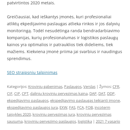
patvirtintos 2020 metais.
Greičiausiai, kad ieškantys įmonės, kuri profesionaliai
atliktų ekpedijavimo paslaugas atlieka rinkos ir jos dalyvių
monitoringą. Todėl nesudėtinga randa bendradarbiavimo
kompanijas, kurių profesionalumas ir logistikos paslaugų
kainos yra optimalios ir patrauklios tiek dideliems, tiek
mažiems. Kiekviena įmonė priima jai svarbius ir naudingus
sprendimus.
SEO straipsniu talpinimas
Kategorijos:
Krovinių gabenimas
,
Paslaugos
,
Verslas
| Žymos:
CFR
,
CIF
,
CIP
,
CPT
,
daliniu kroviniu pervezimas kaina
,
DAP
,
DAT
,
DDP
,
ekpedijavimo paslaugos
,
ekspedijavimo paslaugas teikianti imone
,
ekspedijavimo paslaugos jura
,
EXW
,
FAS
,
FCA
,
FOB
,
incoterm
taisykles 2020
,
kroviniu pervezimas jura
,
kroviniu pervezimas
sausuma
,
kroviniu pervezimo paslaugos
,
logistika
|
2021 7 vasario