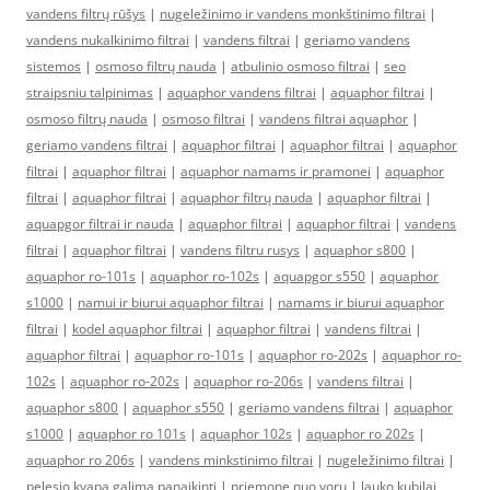
vandens filtrų rūšys
|
nugeležinimo ir vandens monkštinimo filtrai
|
vandens nukalkinimo filtrai
|
vandens filtrai
|
geriamo vandens
sistemos
|
osmoso filtrų nauda
|
atbulinio osmoso filtrai
|
seo
straipsniu talpinimas
|
aquaphor vandens filtrai
|
aquaphor filtrai
|
osmoso filtrų nauda
|
osmoso filtrai
|
vandens filtrai aquaphor
|
geriamo vandens filtrai
|
aquaphor filtrai
|
aquaphor filtrai
|
aquaphor
filtrai
|
aquaphor filtrai
|
aquaphor namams ir pramonei
|
aquaphor
filtrai
|
aquaphor filtrai
|
aquaphor filtrų nauda
|
aquaphor filtrai
|
aquapgor filtrai ir nauda
|
aquaphor filtrai
|
aquaphor filtrai
|
vandens
filtrai
|
aquaphor filtrai
|
vandens filtru rusys
|
aquaphor s800
|
aquaphor ro-101s
|
aquaphor ro-102s
|
aquapgor s550
|
aquaphor
s1000
|
namui ir biurui aquaphor filtrai
|
namams ir biurui aquaphor
filtrai
|
kodel aquaphor filtrai
|
aquaphor filtrai
|
vandens filtrai
|
aquaphor filtrai
|
aquaphor ro-101s
|
aquaphor ro-202s
|
aquaphor ro-
102s
|
aquaphor ro-202s
|
aquaphor ro-206s
|
vandens filtrai
|
aquaphor s800
|
aquaphor s550
|
geriamo vandens filtrai
|
aquaphor
s1000
|
aquaphor ro 101s
|
aquaphor 102s
|
aquaphor ro 202s
|
aquaphor ro 206s
|
vandens minkstinimo filtrai
|
nugeležinimo filtrai
|
pelesio kvapa galima panaikinti
|
priemone nuo voru
|
lauko kubilai