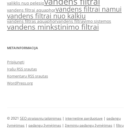
vandens filtrai
valiklis nuo pelesio
vandens filtrai namui
vandens filtrai aquaphor
vandens filtrai nuo kalkiu
vandens filtras aquaphor
vandens filtravimo sistemos
vandens minkstinimo filtrai
METAINFORMACIJA
Prisijungti
Įrašų RSS srautas
Komentarų RSS srautas
WordPress.org
© 2021
SEO straipsniu talpinimas
|
internetine parduotuve
|
padangų
žymėjimas
|
padangų žymėjimas
|
žieminių padangų žymėjimas
|
filtrų