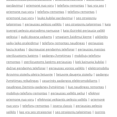
pardavimui
|
priemonė nuo vorų
|
telefonų remontas
|
kas yra seo
|
priemone nuo voru
|
telefonų remontas
|
telefonų remontas
|
priemonė nuo vorų
|
lauko kubilai pardavimui
|
seo straipsniu
talpinimas
|
geriausias pelėsio valiklis
|
seo straipsniu talpinimas
|
kaip
isvengti pelesio atsiradimo namuose
|
kaip išsirinkti geriausią valiklį
pelėsiui
|
puiki dovana vaikams
|
smagiam žaidimui kieme
|
aikštelės
vaikų laiko praleidimui
|
telefonų remontas naudingas
|
geriausias
kaciu kraikas
|
dazniausiai gendantys telefonai
|
geriausias maistas
sterilizuotoms katėms
|
padangų žymėjimas
|
mobiliųjų telefonų
remontas
|
sterilizuotoms katėms geriausias
|
kiek kainuoja kubilai
|
dažnai gendantys telefonai
|
geriausias vonios valiklis
|
elektromobiliu
ikrovimo stoteliu pletra lietuvoje
|
lietuvoje daugeja stoteliu
|
padangų
žymėjimas reikalingas
|
vasarinės padangos elektromobiliams
|
naudingas žieminių padangų žymėjimas
|
kuo naudingas remontas
|
mobiliųjų telefonų remontas
|
geriausias valiklis peliui
|
efektyvi
priemone nuo voru
|
efektyviai veikiantis pelėsio valiklis
|
priemonė
nuo vorų
|
telefonų remontas
|
josera classic
|
geriausias pelesio
valiklis
|
kas yra seo straipsniai
|
seo straipsniu talpinimas
|
isorinis