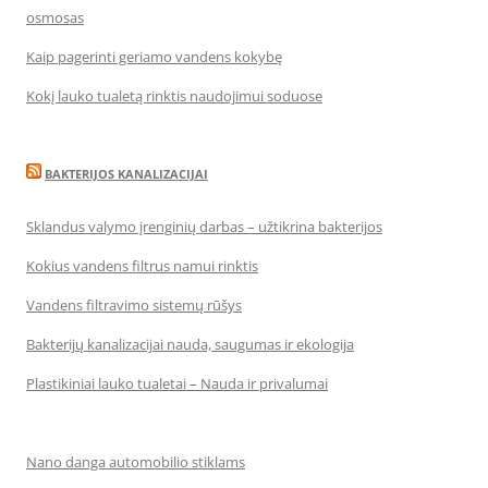
osmosas
Kaip pagerinti geriamo vandens kokybę
Kokį lauko tualetą rinktis naudojimui soduose
BAKTERIJOS KANALIZACIJAI
Sklandus valymo įrenginių darbas – užtikrina bakterijos
Kokius vandens filtrus namui rinktis
Vandens filtravimo sistemų rūšys
Bakterijų kanalizacijai nauda, saugumas ir ekologija
Plastikiniai lauko tualetai – Nauda ir privalumai
Nano danga automobilio stiklams