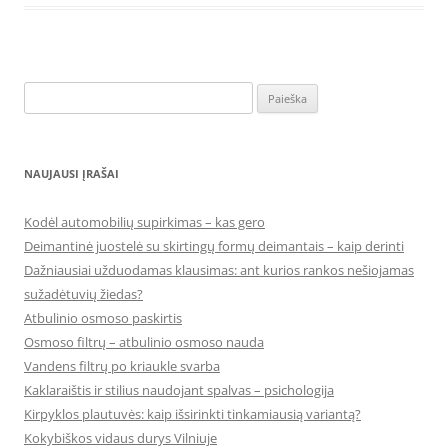
Ieškoti:
NAUJAUSI ĮRAŠAI
Kodėl automobilių supirkimas – kas gero
Deimantinė juostelė su skirtingų formų deimantais – kaip derinti
Dažniausiai užduodamas klausimas: ant kurios rankos nešiojamas
sužadėtuvių žiedas?
Atbulinio osmoso paskirtis
Osmoso filtrų – atbulinio osmoso nauda
Vandens filtrų po kriaukle svarba
Kaklaraištis ir stilius naudojant spalvas – psichologija
Kirpyklos plautuvės: kaip išsirinkti tinkamiausią variantą?
Kokybiškos vidaus durys Vilniuje