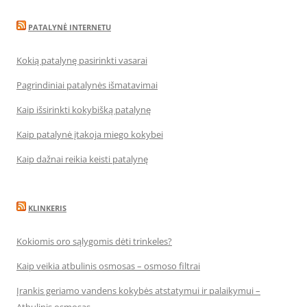
PATALYNĖ INTERNETU
Kokią patalynę pasirinkti vasarai
Pagrindiniai patalynės išmatavimai
Kaip išsirinkti kokybišką patalynę
Kaip patalynė įtakoja miego kokybei
Kaip dažnai reikia keisti patalynę
KLINKERIS
Kokiomis oro sąlygomis dėti trinkeles?
Kaip veikia atbulinis osmosas – osmoso filtrai
Įrankis geriamo vandens kokybės atstatymui ir palaikymui –