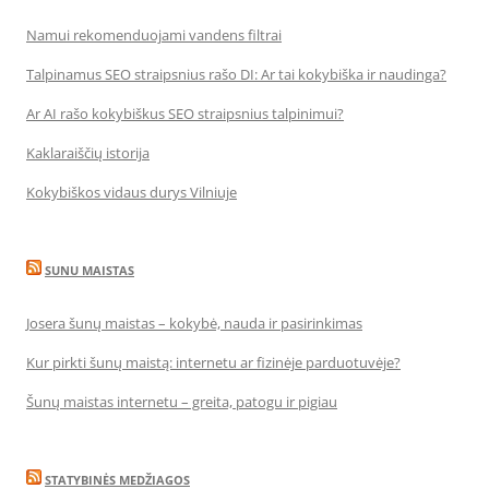
Namui rekomenduojami vandens filtrai
Talpinamus SEO straipsnius rašo DI: Ar tai kokybiška ir naudinga?
Ar AI rašo kokybiškus SEO straipsnius talpinimui?
Kaklaraiščių istorija
Kokybiškos vidaus durys Vilniuje
SUNU MAISTAS
Josera šunų maistas – kokybė, nauda ir pasirinkimas
Kur pirkti šunų maistą: internetu ar fizinėje parduotuvėje?
Šunų maistas internetu – greita, patogu ir pigiau
STATYBINĖS MEDŽIAGOS