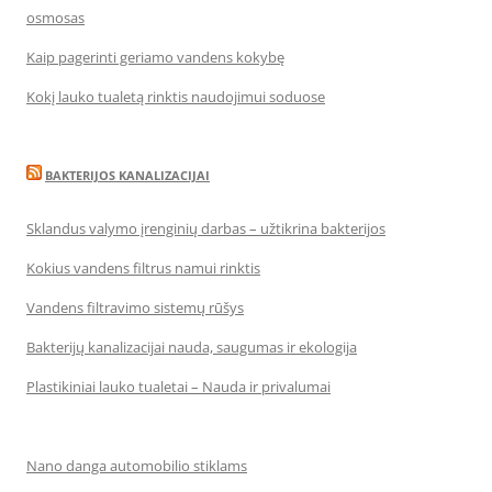
osmosas
Kaip pagerinti geriamo vandens kokybę
Kokį lauko tualetą rinktis naudojimui soduose
BAKTERIJOS KANALIZACIJAI
Sklandus valymo įrenginių darbas – užtikrina bakterijos
Kokius vandens filtrus namui rinktis
Vandens filtravimo sistemų rūšys
Bakterijų kanalizacijai nauda, saugumas ir ekologija
Plastikiniai lauko tualetai – Nauda ir privalumai
Nano danga automobilio stiklams