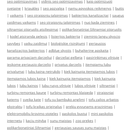
seo optimizavimas
|
vidinis seo optimizavimas
|
kaip optimizuoti
svetaine
|
kriaukles
|
seo apzvalga
|
namu apyvokos reikmenys
|
buitis
|
vaikams
|
seo straipsniu talpinimas
|
bakterijos kanalizacijai
|
saugus
zaidimas vaikams
|
seo straipsniu talpinimas
|
nuo kada ziemines
|
siltnamiai stipruolis atsiliepimai
|
polikarbonatiniai šiltnamiai stipruolis
|
kodel atsiranda pelesis
|
listerijos bakterija
|
zieminio langu skyscio
savybes
|
vaiku zaidimui
|
bioloģiskie risinājumi
|
geriausios
kanalizacijos bakterijos
|
adblue skystis
|
buhalterine apskaita
|
parama privaciam darzeliui
|
darzeliai gelbeja
|
pasirinkimas vilniuje
|
ieskome geriausio darzelio
|
privatus darzelis
|
itempiamu lubu
privalumai
|
lubu kaina netrukdo
|
kiek kainuoja itempiamos lubos
|
itempiamos lubos kaina
|
kiek kainuoja itempiamos
|
kiek kainuoja
lubos
|
lubu kainos
|
lubu rusys vilniuje
|
lubos vilniuje
|
siltnamiai
|
turbinu remontas kaune
|
turbinu remontas klaipeda
|
straipsniai
katems
|
sveika kate
|
tofu su bambuko anglimi
|
tofu zalios arbatos
ekstraktu
|
tofu kraikas originalus
|
prekiu gyvunams grazinimas
|
elektromobiliu krovimo stoteles
|
paskolos bustui
|
mini paskolos
internetu
|
kaciu mityba
|
sunu maistas
|
zoo prekes
|
polikarbonatiniai šiltnamiai
|
geriausias sausas sunu maistas
|