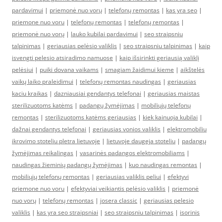
pardavimui
|
priemonė nuo vorų
|
telefonų remontas
|
kas yra seo
|
priemone nuo voru
|
telefonų remontas
|
telefonų remontas
|
priemonė nuo vorų
|
lauko kubilai pardavimui
|
seo straipsniu
talpinimas
|
geriausias pelėsio valiklis
|
seo straipsniu talpinimas
|
kaip
isvengti pelesio atsiradimo namuose
|
kaip išsirinkti geriausią valiklį
pelėsiui
|
puiki dovana vaikams
|
smagiam žaidimui kieme
|
aikštelės
vaikų laiko praleidimui
|
telefonų remontas naudingas
|
geriausias
kaciu kraikas
|
dazniausiai gendantys telefonai
|
geriausias maistas
sterilizuotoms katėms
|
padangų žymėjimas
|
mobiliųjų telefonų
remontas
|
sterilizuotoms katėms geriausias
|
kiek kainuoja kubilai
|
dažnai gendantys telefonai
|
geriausias vonios valiklis
|
elektromobiliu
ikrovimo stoteliu pletra lietuvoje
|
lietuvoje daugeja stoteliu
|
padangų
žymėjimas reikalingas
|
vasarinės padangos elektromobiliams
|
naudingas žieminių padangų žymėjimas
|
kuo naudingas remontas
|
mobiliųjų telefonų remontas
|
geriausias valiklis peliui
|
efektyvi
priemone nuo voru
|
efektyviai veikiantis pelėsio valiklis
|
priemonė
nuo vorų
|
telefonų remontas
|
josera classic
|
geriausias pelesio
valiklis
|
kas yra seo straipsniai
|
seo straipsniu talpinimas
|
isorinis