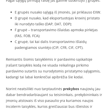
Pagal sąlygų pirmąją raidę jas galime suskirstyti į grupes:
E grupės nusako sąlygą iš įmonės, jai priklauso EXW.
D grupė nusako, kad eksportuotojas krovinį pristato
iki nurodyto taško (DAP, DAT, DDP);
F grupė – transportavimo išlaidas apmoka pirkėjas
(FAS, FOB, FCA);
C grupė, tai kai dalis transportavimo išlaidų
padengiamos siuntėjo (CIP, CFR, CIF, CPT).
Remiantis šiomis taisyklėmis ir pardavimo sąskaitoje
įrašant taisyklės kodą ne visada reikalinga pirkimo
pardavimo sutartis su nurodytomis pristatymo sąlygomis,
kadangi tai labai konkrečiai apibrėžia šie kodai.
Norint neatsilikti nuo tarptautinės
prekybos
naujovių jau
dabar bendradarbiaujant su teisininkais, prekybininkais ir
įmonių atstovais iš viso pasaulio yra kuriamos naujos
Incoterm taisyklės, kurios greičiausiai bus išleistos ir