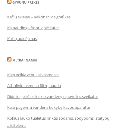
GYVUNU PREKES
Kačių skiepai – vakcinacijos grafikas
Ką naudinga žinoti apie kates
Kačių auklėjimas
FILTRAI NAMUI
Kaip veikia atbulinis osmosas
Atbulinio osmoso filtrų nauda
Didelio geležies kiekio vandenyje poveikis sveikatai
Kaip pagerinti vandens kokybę kavos aparatui
Kokius lauko tualetus rinktis sodams, sodyboms, statybų
aikštelėms