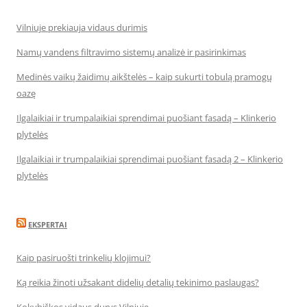
Vilniuje prekiauja vidaus durimis
Namų vandens filtravimo sistemų analizė ir pasirinkimas
Medinės vaikų žaidimų aikštelės – kaip sukurti tobulą pramogų
oazę
Ilgalaikiai ir trumpalaikiai sprendimai puošiant fasadą – Klinkerio
plytelės
Ilgalaikiai ir trumpalaikiai sprendimai puošiant fasadą 2 – Klinkerio
plytelės
EKSPERTAI
Kaip pasiruošti trinkelių klojimui?
Ką reikia žinoti užsakant didelių detalių tekinimo paslaugas?