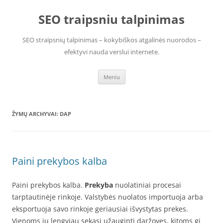
Pereiti
prie
SEO traipsniu talpinimas
turinio
SEO straipsnių talpinimas – kokybiškos atgalinės nuorodos –
efektyvi nauda verslui internete.
Meniu
ŽYMŲ ARCHYVAI:
DAP
Paini prekybos kalba
Paini prekybos kalba.
Prekyba
nuolatiniai procesai
tarptautinėje rinkoje. Valstybės nuolatos importuoja arba
eksportuoja savo rinkoje geriausiai išvystytas prekes.
Vienoms jų lengviau sekasi užauginti daržoves, kitoms gi