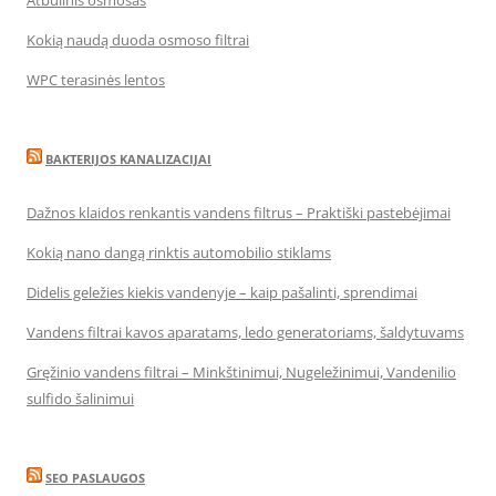
Atbulinis osmosas
Kokią naudą duoda osmoso filtrai
WPC terasinės lentos
BAKTERIJOS KANALIZACIJAI
Dažnos klaidos renkantis vandens filtrus – Praktiški pastebėjimai
Kokią nano dangą rinktis automobilio stiklams
Didelis geležies kiekis vandenyje – kaip pašalinti, sprendimai
Vandens filtrai kavos aparatams, ledo generatoriams, šaldytuvams
Gręžinio vandens filtrai – Minkštinimui, Nugeležinimui, Vandenilio
sulfido šalinimui
SEO PASLAUGOS