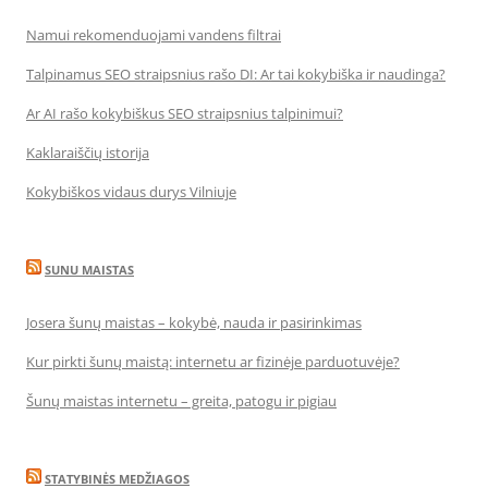
Namui rekomenduojami vandens filtrai
Talpinamus SEO straipsnius rašo DI: Ar tai kokybiška ir naudinga?
Ar AI rašo kokybiškus SEO straipsnius talpinimui?
Kaklaraiščių istorija
Kokybiškos vidaus durys Vilniuje
SUNU MAISTAS
Josera šunų maistas – kokybė, nauda ir pasirinkimas
Kur pirkti šunų maistą: internetu ar fizinėje parduotuvėje?
Šunų maistas internetu – greita, patogu ir pigiau
STATYBINĖS MEDŽIAGOS