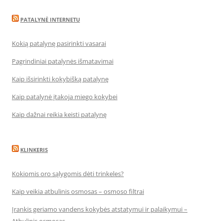
PATALYNĖ INTERNETU
Kokią patalynę pasirinkti vasarai
Pagrindiniai patalynės išmatavimai
Kaip išsirinkti kokybišką patalynę
Kaip patalynė įtakoja miego kokybei
Kaip dažnai reikia keisti patalynę
KLINKERIS
Kokiomis oro sąlygomis dėti trinkeles?
Kaip veikia atbulinis osmosas – osmoso filtrai
Įrankis geriamo vandens kokybės atstatymui ir palaikymui –