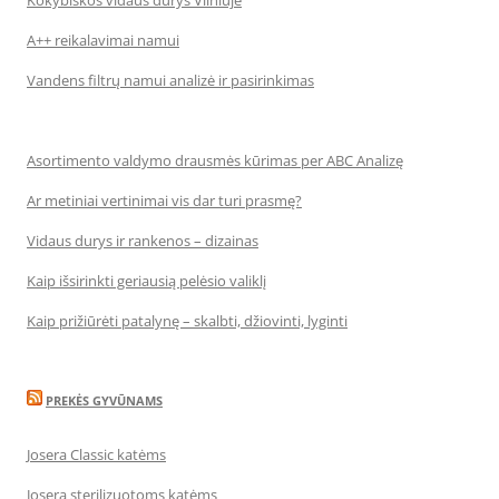
Kokybiškos vidaus durys Vilniuje
A++ reikalavimai namui
Vandens filtrų namui analizė ir pasirinkimas
Asortimento valdymo drausmės kūrimas per ABC Analizę
Ar metiniai vertinimai vis dar turi prasmę?
Vidaus durys ir rankenos – dizainas
Kaip išsirinkti geriausią pelėsio valiklį
Kaip prižiūrėti patalynę – skalbti, džiovinti, lyginti
PREKĖS GYVŪNAMS
Josera Classic katėms
Josera sterilizuotoms katėms