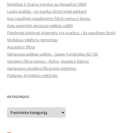
Minkštas ir švarus vanduo su Aquaphor S800
Lauko kubilai – ką svarbu žinoti prieš perkant
Kuo naudingi nukalkinimo filtrai namui ir biurui
Kaip pasirinkti geriausią pelėsio valiklį
Patalynės pirkimas internetu yra svarbus – ką naudinga žinoti
Mobiliųjų telefonų remontas
Aquaphor filtrai
Geriausias pelėsio valiklis – Super Fungicidas AG 100
Vandens filtrai namui – Rūšys, Nauda ir Kainos
Geriausios vandens filtravimo sistemos
Padangų žymėjimo reikšmės
KATEGORIJOS
Kategorijos