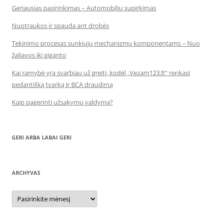
Geriausias pasirinkimas – Automobilių supirkimas
Nuotraukos ir spauda ant drobės
Tekinimo procesas sunkiųjų mechanizmų komponentams – Nuo
žaliavos iki giganto
Kai ramybė yra svarbiau už greitį, kodėl „Vezam123.lt“ renkasi
pedantišką tvarką ir BCA draudimą
Kaip pagerinti užsakymų valdymą?
GERI ARBA LABAI GERI
ARCHYVAS
Archyvas