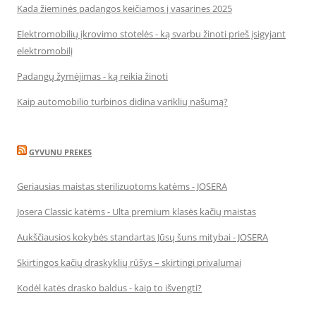
Kada žieminės padangos keičiamos į vasarines 2025
Elektromobilių įkrovimo stotelės - ką svarbu žinoti prieš įsigyjant
elektromobilį
Padangų žymėjimas - ką reikia žinoti
Kaip automobilio turbinos didina variklių našumą?
GYVUNU PREKES
Geriausias maistas sterilizuotoms katėms - JOSERA
Josera Classic katėms - Ulta premium klasės kačių maistas
Aukščiausios kokybės standartas Jūsų šuns mitybai - JOSERA
Skirtingos kačių draskyklių rūšys – skirtingi privalumai
Kodėl katės drasko baldus - kaip to išvengti?