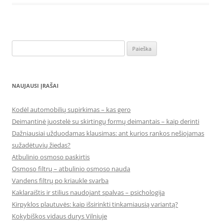
Ieškoti:
NAUJAUSI ĮRAŠAI
Kodėl automobilių supirkimas – kas gero
Deimantinė juostelė su skirtingų formų deimantais – kaip derinti
Dažniausiai užduodamas klausimas: ant kurios rankos nešiojamas
sužadėtuvių žiedas?
Atbulinio osmoso paskirtis
Osmoso filtrų – atbulinio osmoso nauda
Vandens filtrų po kriaukle svarba
Kaklaraištis ir stilius naudojant spalvas – psichologija
Kirpyklos plautuvės: kaip išsirinkti tinkamiausią variantą?
Kokybiškos vidaus durys Vilniuje