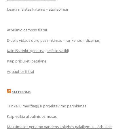
Josera maistas katėms – atsiliepimai
Atbulinio osmoso filtrai
Didelis vidaus durų pasirinkimas – rankenos ir dizainas
Kaip išsirinkti geriausią pelėsio valiklį
Kaip prižiūrėti patalynę
Aquaphor filtrai
STATYBOMS
Trinkelių medžiagų ir projektavimo parinkimas
Kaip veikia atbulinis osmosas
Maksimalios geriamo vandens kokybės palaikymui – Atbulinis