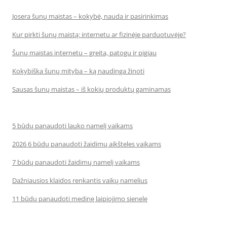
Josera šunų maistas – kokybė, nauda ir pasirinkimas
Kur pirkti šunų maistą: internetu ar fizinėje parduotuvėje?
Šunų maistas internetu – greita, patogu ir pigiau
Kokybiška šunų mityba – ką naudinga žinoti
Sausas šunų maistas – iš kokių produktų gaminamas
5 būdų panaudoti lauko namelį vaikams
2026 6 būdų panaudoti žaidimų aikšteles vaikams
7 būdų panaudoti žaidimų namelį vaikams
Dažniausios klaidos renkantis vaikų namelius
11 būdų panaudoti medinę laipiojimo sienelę