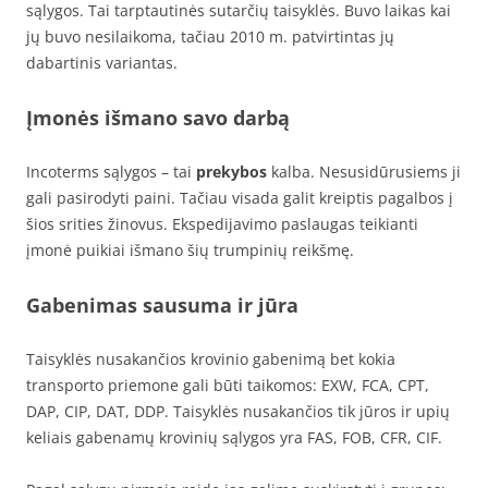
sąlygos. Tai tarptautinės sutarčių taisyklės. Buvo laikas kai
jų buvo nesilaikoma, tačiau 2010 m. patvirtintas jų
dabartinis variantas.
Įmonės išmano savo darbą
Incoterms sąlygos – tai
prekybos
kalba. Nesusidūrusiems ji
gali pasirodyti paini. Tačiau visada galit kreiptis pagalbos į
šios srities žinovus. Ekspedijavimo paslaugas teikianti
įmonė puikiai išmano šių trumpinių reikšmę.
Gabenimas sausuma ir jūra
Taisyklės nusakančios krovinio gabenimą bet kokia
transporto priemone gali būti taikomos: EXW, FCA, CPT,
DAP, CIP, DAT, DDP. Taisyklės nusakančios tik jūros ir upių
keliais gabenamų krovinių sąlygos yra FAS, FOB, CFR, CIF.