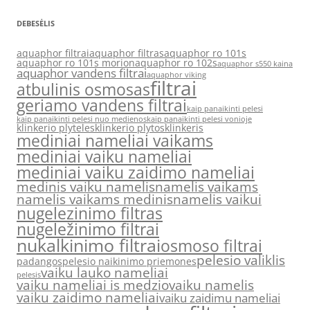
DEBESĖLIS
aquaphor filtrai
aquaphor filtras
aquaphor ro 101s
aquaphor ro 101s morion
aquaphor ro 102s
aquaphor s550 kaina
aquaphor vandens filtrai
aquaphor viking
filtrai
atbulinis osmosas
geriamo vandens filtrai
kaip panaikinti pelesi
kaip panaikinti pelesi nuo medienos
kaip panaikinti pelesi vonioje
klinkerio plyteles
klinkerio plytos
klinkeris
mediniai nameliai vaikams
mediniai vaiku nameliai
mediniai vaiku zaidimo nameliai
medinis vaiku namelis
namelis vaikams
namelis vaikams medinis
namelis vaikui
nugelezinimo filtras
nugeležinimo filtrai
nukalkinimo filtrai
osmoso filtrai
pelesio valiklis
padangos
pelesio naikinimo priemones
vaiku lauko nameliai
pelesis
vaiku nameliai is medzio
vaiku namelis
vaiku zaidimo nameliai
vaiku zaidimu nameliai