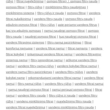
rūšys
|
filtrai nugeležinimui
|
osmoso filtrai> |
osmoso filtrų nauda
|
osmoso filtrai
|
filtrų rūšys
|
minkštinimo filtrų naudojimas
|
minkštinimo sistema
|
filtrų rūšys ir nauda
|
osmoso filtrai
|
vandens
filtrai nukalkinimui
|
vandens filtrų nauda
|
osmoso filtrų nauda
|
atbulinio osmoso filtrai
|
filtrų rūšys
|
apie geriamo vandens filtrus
|
kas yra atbulinis osmosas
|
namui naudingi osmoso filtrai
|
osmoso
filtrų nauda
|
naudingi osmoso filtrai
|
kuo naudingi osmoso filtrai
|
vandens filtravimo sistemos
|
filtrų namui pasirinkimas
|
filtrai
komfortui namuose
|
vandens filtrai namui
|
filtrai namams
|
vandens
filtrai kokybei
|
tinkamiausi vandens filtrai namui
|
vandens filtravimo
sistemos namui
|
filtrų sprendimai namui
|
ieškome vandens filtrų
namui
|
vandens filtrų namui rūšys
|
vandens kokybei filtrai namui
|
vandens namui filtrų pasirinkimas
|
vandens filtrų rtūšys
|
vandens
kokybei name
|
rekomenduojami vandens filtrai namui
|
vandens filtrai
namui
|
filtrų namui rūšys
|
vandens filtrų rūšys
|
vandens filtrai namui
|
namui naudingi osmoso filtrai
|
namui geriausi osmoso filtrai
|
filtrai
namui
|
vandens filtrų nauda
|
filtrų rūšys ir nauda
|
vandens filtrų
rūšys
|
vandens minkštinimo filtrai
|
nugeležinimo filtrų nauda
|
vandens filtrai nugeležinimui
|
vandens minkštinimo filtrų nauda
|