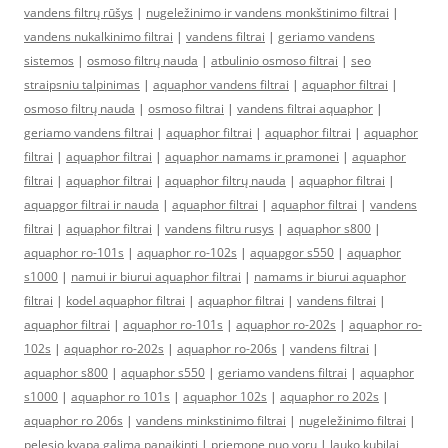
vandens filtrų rūšys
|
nugeležinimo ir vandens monkštinimo filtrai
|
vandens nukalkinimo filtrai
|
vandens filtrai
|
geriamo vandens
sistemos
|
osmoso filtrų nauda
|
atbulinio osmoso filtrai
|
seo
straipsniu talpinimas
|
aquaphor vandens filtrai
|
aquaphor filtrai
|
osmoso filtrų nauda
|
osmoso filtrai
|
vandens filtrai aquaphor
|
geriamo vandens filtrai
|
aquaphor filtrai
|
aquaphor filtrai
|
aquaphor
filtrai
|
aquaphor filtrai
|
aquaphor namams ir pramonei
|
aquaphor
filtrai
|
aquaphor filtrai
|
aquaphor filtrų nauda
|
aquaphor filtrai
|
aquapgor filtrai ir nauda
|
aquaphor filtrai
|
aquaphor filtrai
|
vandens
filtrai
|
aquaphor filtrai
|
vandens filtru rusys
|
aquaphor s800
|
aquaphor ro-101s
|
aquaphor ro-102s
|
aquapgor s550
|
aquaphor
s1000
|
namui ir biurui aquaphor filtrai
|
namams ir biurui aquaphor
filtrai
|
kodel aquaphor filtrai
|
aquaphor filtrai
|
vandens filtrai
|
aquaphor filtrai
|
aquaphor ro-101s
|
aquaphor ro-202s
|
aquaphor ro-
102s
|
aquaphor ro-202s
|
aquaphor ro-206s
|
vandens filtrai
|
aquaphor s800
|
aquaphor s550
|
geriamo vandens filtrai
|
aquaphor
s1000
|
aquaphor ro 101s
|
aquaphor 102s
|
aquaphor ro 202s
|
aquaphor ro 206s
|
vandens minkstinimo filtrai
|
nugeležinimo filtrai
|
pelesio kvapa galima panaikinti
|
priemone nuo voru
|
lauko kubilai