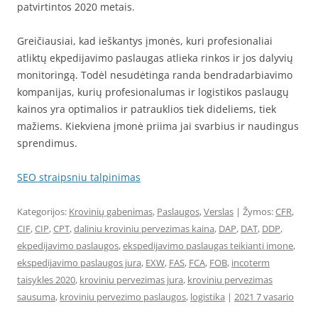
patvirtintos 2020 metais.
Greičiausiai, kad ieškantys įmonės, kuri profesionaliai
atliktų ekpedijavimo paslaugas atlieka rinkos ir jos dalyvių
monitoringą. Todėl nesudėtinga randa bendradarbiavimo
kompanijas, kurių profesionalumas ir logistikos paslaugų
kainos yra optimalios ir patrauklios tiek dideliems, tiek
mažiems. Kiekviena įmonė priima jai svarbius ir naudingus
sprendimus.
SEO straipsniu talpinimas
Kategorijos:
Krovinių gabenimas
,
Paslaugos
,
Verslas
| Žymos:
CFR
,
CIF
,
CIP
,
CPT
,
daliniu kroviniu pervezimas kaina
,
DAP
,
DAT
,
DDP
,
ekpedijavimo paslaugos
,
ekspedijavimo paslaugas teikianti imone
,
ekspedijavimo paslaugos jura
,
EXW
,
FAS
,
FCA
,
FOB
,
incoterm
taisykles 2020
,
kroviniu pervezimas jura
,
kroviniu pervezimas
sausuma
,
kroviniu pervezimo paslaugos
,
logistika
|
2021 7 vasario