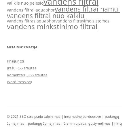
vandens filtrai
valiklis nuo pelesio
vandens filtrai namui
vandens filtrai aquaphor
vandens filtrai nuo kalkiu
vandens filtras aquaphor
vandens filtravimo sistemos
vandens minkstinimo filtrai
METAINFORMACIJA
Prisijungti
Įrašų RSS srautas
Komentarų RSS srautas
WordPress.org
© 2021
SEO straipsniu talpinimas
|
internetine parduotuve
|
padangų
žymėjimas
|
padangų žymėjimas
|
žieminių padangų žymėjimas
|
filtrų