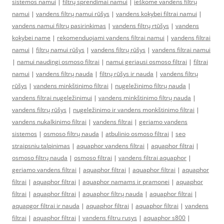
sistemos namui
|
filtrų sprendimai namui
|
ieškome vandens filtrų
namui
|
vandens filtrų namui rūšys
|
vandens kokybei filtrai namui
|
vandens namui filtrų pasirinkimas
|
vandens filtrų rtūšys
|
vandens
kokybei name
|
rekomenduojami vandens filtrai namui
|
vandens filtrai
namui
|
filtrų namui rūšys
|
vandens filtrų rūšys
|
vandens filtrai namui
|
namui naudingi osmoso filtrai
|
namui geriausi osmoso filtrai
|
filtrai
namui
|
vandens filtrų nauda
|
filtrų rūšys ir nauda
|
vandens filtrų
rūšys
|
vandens minkštinimo filtrai
|
nugeležinimo filtrų nauda
|
vandens filtrai nugeležinimui
|
vandens minkštinimo filtrų nauda
|
vandens filtrų rūšys
|
nugeležinimo ir vandens monkštinimo filtrai
|
vandens nukalkinimo filtrai
|
vandens filtrai
|
geriamo vandens
sistemos
|
osmoso filtrų nauda
|
atbulinio osmoso filtrai
|
seo
straipsniu talpinimas
|
aquaphor vandens filtrai
|
aquaphor filtrai
|
osmoso filtrų nauda
|
osmoso filtrai
|
vandens filtrai aquaphor
|
geriamo vandens filtrai
|
aquaphor filtrai
|
aquaphor filtrai
|
aquaphor
filtrai
|
aquaphor filtrai
|
aquaphor namams ir pramonei
|
aquaphor
filtrai
|
aquaphor filtrai
|
aquaphor filtrų nauda
|
aquaphor filtrai
|
aquapgor filtrai ir nauda
|
aquaphor filtrai
|
aquaphor filtrai
|
vandens
filtrai
|
aquaphor filtrai
|
vandens filtru rusys
|
aquaphor s800
|