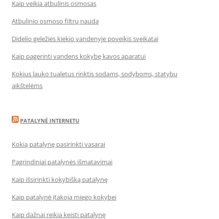
Kaip veikia atbulinis osmosas
Atbulinio osmoso filtrų nauda
Didelio geležies kiekio vandenyje poveikis sveikatai
Kaip pagerinti vandens kokybę kavos aparatui
Kokius lauko tualetus rinktis sodams, sodyboms, statybų
aikštelėms
PATALYNĖ INTERNETU
Kokią patalynę pasirinkti vasarai
Pagrindiniai patalynės išmatavimai
Kaip išsirinkti kokybišką patalynę
Kaip patalynė įtakoja miego kokybei
Kaip dažnai reikia keisti patalynę