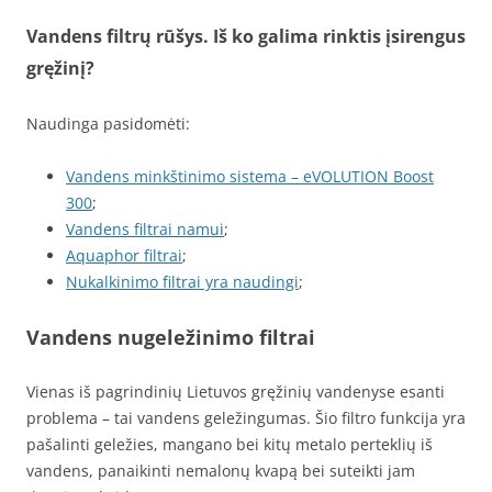
Vandens filtrų rūšys. Iš ko galima rinktis įsirengus
gręžinį?
Naudinga pasidomėti:
Vandens minkštinimo sistema – eVOLUTION Boost
300
;
Vandens filtrai namui
;
Aquaphor filtrai
;
Nukalkinimo filtrai yra naudingi
;
Vandens nugeležinimo filtrai
Vienas iš pagrindinių Lietuvos gręžinių vandenyse esanti
problema – tai vandens geležingumas. Šio filtro funkcija yra
pašalinti geležies, mangano bei kitų metalo perteklių iš
vandens, panaikinti nemalonų kvapą bei suteikti jam