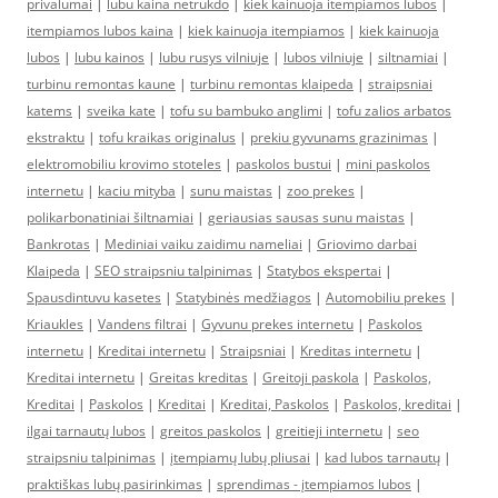
privalumai
|
lubu kaina netrukdo
|
kiek kainuoja itempiamos lubos
|
itempiamos lubos kaina
|
kiek kainuoja itempiamos
|
kiek kainuoja
lubos
|
lubu kainos
|
lubu rusys vilniuje
|
lubos vilniuje
|
siltnamiai
|
turbinu remontas kaune
|
turbinu remontas klaipeda
|
straipsniai
katems
|
sveika kate
|
tofu su bambuko anglimi
|
tofu zalios arbatos
ekstraktu
|
tofu kraikas originalus
|
prekiu gyvunams grazinimas
|
elektromobiliu krovimo stoteles
|
paskolos bustui
|
mini paskolos
internetu
|
kaciu mityba
|
sunu maistas
|
zoo prekes
|
polikarbonatiniai šiltnamiai
|
geriausias sausas sunu maistas
|
Bankrotas
|
Mediniai vaiku zaidimu nameliai
|
Griovimo darbai
Klaipeda
|
SEO straipsniu talpinimas
|
Statybos ekspertai
|
Spausdintuvu kasetes
|
Statybinės medžiagos
|
Automobiliu prekes
|
Kriaukles
|
Vandens filtrai
|
Gyvunu prekes internetu
|
Paskolos
internetu
|
Kreditai internetu
|
Straipsniai
|
Kreditas internetu
|
Kreditai internetu
|
Greitas kreditas
|
Greitoji paskola
|
Paskolos,
Kreditai
|
Paskolos
|
Kreditai
|
Kreditai, Paskolos
|
Paskolos, kreditai
|
ilgai tarnautų lubos
|
greitos paskolos
|
greitieji internetu
|
seo
straipsniu talpinimas
|
įtempiamų lubų pliusai
|
kad lubos tarnautų
|
praktiškas lubų pasirinkimas
|
sprendimas - įtempiamos lubos
|