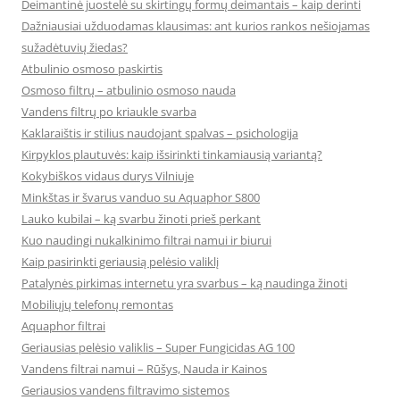
Deimantinė juostelė su skirtingų formų deimantais – kaip derinti
Dažniausiai užduodamas klausimas: ant kurios rankos nešiojamas
sužadėtuvių žiedas?
Atbulinio osmoso paskirtis
Osmoso filtrų – atbulinio osmoso nauda
Vandens filtrų po kriaukle svarba
Kaklaraištis ir stilius naudojant spalvas – psichologija
Kirpyklos plautuvės: kaip išsirinkti tinkamiausią variantą?
Kokybiškos vidaus durys Vilniuje
Minkštas ir švarus vanduo su Aquaphor S800
Lauko kubilai – ką svarbu žinoti prieš perkant
Kuo naudingi nukalkinimo filtrai namui ir biurui
Kaip pasirinkti geriausią pelėsio valiklį
Patalynės pirkimas internetu yra svarbus – ką naudinga žinoti
Mobiliųjų telefonų remontas
Aquaphor filtrai
Geriausias pelėsio valiklis – Super Fungicidas AG 100
Vandens filtrai namui – Rūšys, Nauda ir Kainos
Geriausios vandens filtravimo sistemos