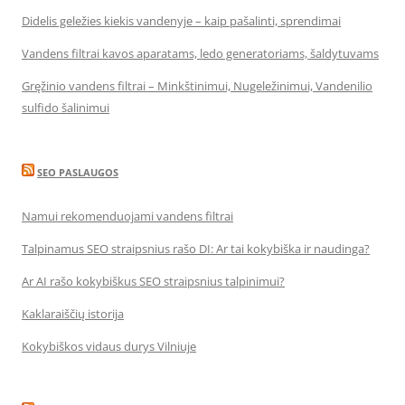
Didelis geležies kiekis vandenyje – kaip pašalinti, sprendimai
Vandens filtrai kavos aparatams, ledo generatoriams, šaldytuvams
Gręžinio vandens filtrai – Minkštinimui, Nugeležinimui, Vandenilio
sulfido šalinimui
SEO PASLAUGOS
Namui rekomenduojami vandens filtrai
Talpinamus SEO straipsnius rašo DI: Ar tai kokybiška ir naudinga?
Ar AI rašo kokybiškus SEO straipsnius talpinimui?
Kaklaraiščių istorija
Kokybiškos vidaus durys Vilniuje