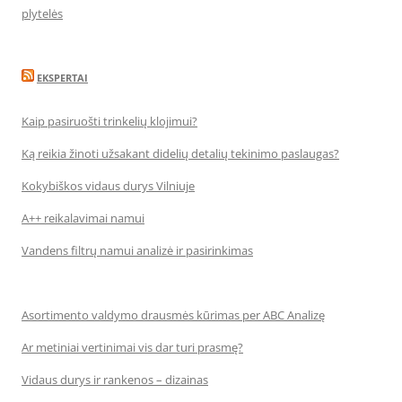
plytelės
EKSPERTAI
Kaip pasiruošti trinkelių klojimui?
Ką reikia žinoti užsakant didelių detalių tekinimo paslaugas?
Kokybiškos vidaus durys Vilniuje
A++ reikalavimai namui
Vandens filtrų namui analizė ir pasirinkimas
Asortimento valdymo drausmės kūrimas per ABC Analizę
Ar metiniai vertinimai vis dar turi prasmę?
Vidaus durys ir rankenos – dizainas