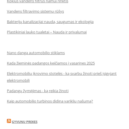
Kokius vandens filtrus namui rinktis
Vandens filtravimo sistemų rūšys
Bakterijų kanalizacijai nauda, saugumas ir ekologija
Plastikiniai lauko tualetai – Nauda ir privalumai
Nano danga automobilio stiklams
Kada žieminės padangos keičiamos į vasarines 2025
Elektromobilių įkrovimo stotelės - ką svarbu žinoti prieš įsigyjant
elektromobilį
Padangų žymėjimas - ką reikia žinoti
Kaip automobilio turbinos didina variklių našumą?
GYVUNU PREKES