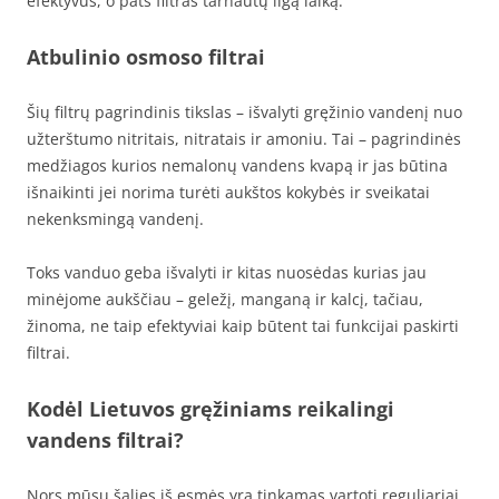
efektyvus, o pats filtras tarnautų ilgą laiką.
Atbulinio osmoso filtrai
Šių filtrų pagrindinis tikslas – išvalyti gręžinio vandenį nuo
užterštumo nitritais, nitratais ir amoniu. Tai – pagrindinės
medžiagos kurios nemalonų vandens kvapą ir jas būtina
išnaikinti jei norima turėti aukštos kokybės ir sveikatai
nekenksmingą vandenį.
Toks vanduo geba išvalyti ir kitas nuosėdas kurias jau
minėjome aukščiau – geležį, manganą ir kalcį, tačiau,
žinoma, ne taip efektyviai kaip būtent tai funkcijai paskirti
filtrai.
Kodėl Lietuvos gręžiniams reikalingi
vandens filtrai?
Nors mūsų šalies iš esmės yra tinkamas vartoti reguliariai