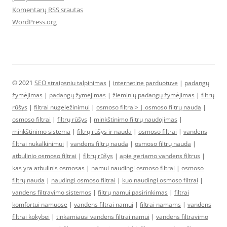
Komentarų RSS srautas
WordPress.org
© 2021
SEO straipsniu talpinimas
|
internetine parduotuve
|
padangų
žymėjimas
|
padangų žymėjimas
|
žieminių padangų žymėjimas
|
filtrų
rūšys
|
filtrai nugeležinimui
|
osmoso filtrai> |
osmoso filtrų nauda
|
osmoso filtrai
|
filtrų rūšys
|
minkštinimo filtrų naudojimas
|
minkštinimo sistema
|
filtrų rūšys ir nauda
|
osmoso filtrai
|
vandens
filtrai nukalkinimui
|
vandens filtrų nauda
|
osmoso filtrų nauda
|
atbulinio osmoso filtrai
|
filtrų rūšys
|
apie geriamo vandens filtrus
|
kas yra atbulinis osmosas
|
namui naudingi osmoso filtrai
|
osmoso
filtrų nauda
|
naudingi osmoso filtrai
|
kuo naudingi osmoso filtrai
|
vandens filtravimo sistemos
|
filtrų namui pasirinkimas
|
filtrai
komfortui namuose
|
vandens filtrai namui
|
filtrai namams
|
vandens
filtrai kokybei
|
tinkamiausi vandens filtrai namui
|
vandens filtravimo