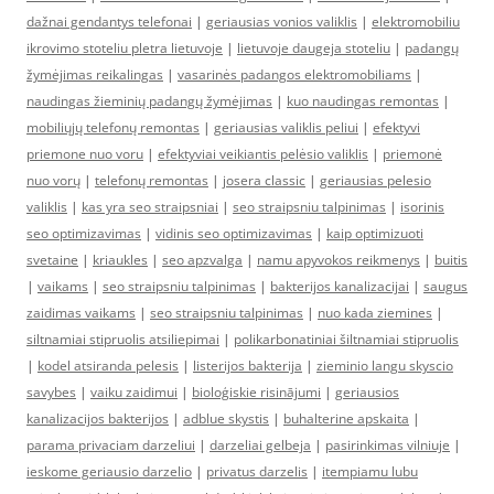
dažnai gendantys telefonai
|
geriausias vonios valiklis
|
elektromobiliu
ikrovimo stoteliu pletra lietuvoje
|
lietuvoje daugeja stoteliu
|
padangų
žymėjimas reikalingas
|
vasarinės padangos elektromobiliams
|
naudingas žieminių padangų žymėjimas
|
kuo naudingas remontas
|
mobiliųjų telefonų remontas
|
geriausias valiklis peliui
|
efektyvi
priemone nuo voru
|
efektyviai veikiantis pelėsio valiklis
|
priemonė
nuo vorų
|
telefonų remontas
|
josera classic
|
geriausias pelesio
valiklis
|
kas yra seo straipsniai
|
seo straipsniu talpinimas
|
isorinis
seo optimizavimas
|
vidinis seo optimizavimas
|
kaip optimizuoti
svetaine
|
kriaukles
|
seo apzvalga
|
namu apyvokos reikmenys
|
buitis
|
vaikams
|
seo straipsniu talpinimas
|
bakterijos kanalizacijai
|
saugus
zaidimas vaikams
|
seo straipsniu talpinimas
|
nuo kada ziemines
|
siltnamiai stipruolis atsiliepimai
|
polikarbonatiniai šiltnamiai stipruolis
|
kodel atsiranda pelesis
|
listerijos bakterija
|
zieminio langu skyscio
savybes
|
vaiku zaidimui
|
bioloģiskie risinājumi
|
geriausios
kanalizacijos bakterijos
|
adblue skystis
|
buhalterine apskaita
|
parama privaciam darzeliui
|
darzeliai gelbeja
|
pasirinkimas vilniuje
|
ieskome geriausio darzelio
|
privatus darzelis
|
itempiamu lubu