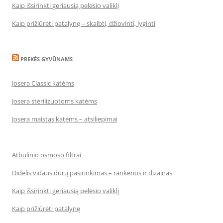
Kaip išsirinkti geriausią pelėsio valiklį
Kaip prižiūrėti patalynę – skalbti, džiovinti, lyginti
PREKĖS GYVŪNAMS
Josera Classic katėms
Josera sterilizuotoms katėms
Josera maistas katėms – atsiliepimai
Atbulinio osmoso filtrai
Didelis vidaus durų pasirinkimas – rankenos ir dizainas
Kaip išsirinkti geriausią pelėsio valiklį
Kaip prižiūrėti patalynę