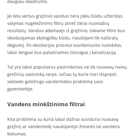
daugiau skaidrumo.
Jei kita vertus gręžinio vanduo nėra jokiu būdu užterštas,
valymas nugeležinimo filtru atneš tikrai nuostabių
rezultatų. Vanduo atkeliavęs iš gręžinio, tokiame filtre bus
oksiduojamas ekologišku būdu, naudojant tik natūralų
deguonį. Po oksidacijos proceso susidariusios nuosėdos,
labai lengvai bus pašalinamos tiesiogiai į kanalizaciją.
Tai yra labai populiarus pasirinkimas ne tik nuosavų namų
grežinių savininkų tarpe, tačiau tų kurie nori išspręsti
vietovės geležingo vandentiekio problemą savo
gyvenvietėje.
Vandens minkštinimo filtrai
Kita problema su kuria labai dažnai susiduria nuosavą
gręžinį ar vandentiekį naudojantys žmonės tai vandens
kietumas.