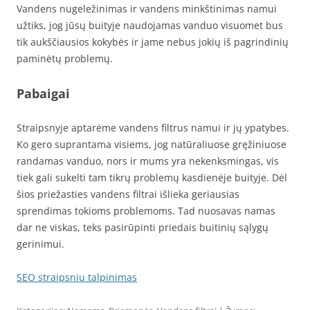
Vandens nugeležinimas ir vandens minkštinimas namui
užtiks, jog jūsų buityje naudojamas vanduo visuomet bus
tik aukščiausios kokybės ir jame nebus jokių iš pagrindinių
paminėtų problemų.
Pabaigai
Straipsnyje aptarėme vandens filtrus namui ir jų ypatybes.
Ko gero suprantama visiems, jog natūraliuose gręžiniuose
randamas vanduo, nors ir mums yra nekenksmingas, vis
tiek gali sukelti tam tikrų problemų kasdienėje buityje. Dėl
šios priežasties vandens filtrai išlieka geriausias
sprendimas tokioms problemoms. Tad nuosavas namas
dar ne viskas, teks pasirūpinti priedais buitinių sąlygų
gerinimui.
SEO straipsniu talpinimas