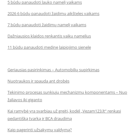
5 būdų panaudoti lauko namelį vaikams
2026 6 būdų panaudoti žaidimų aikšteles vaikams
7 būdų panaudoti žaidimų namelį vaikams
Dažniausios klaidos renkantis vaikų namelius
11 būdų panaudoti medinę laipiojimo sienelę
Geriausias pasirinkimas – Automobilių supirkimas
Nuotraukos ir spauda ant drobės
Tekinimo procesas sunkiųjų mechanizmų komponentams – Nuo
žaliavos iki giganto
Kai ramybė yra svarbiau už greitį, kodėl „Vezam123.lt“ renkasi
pedantišką tvarką ir BCA draudimą
Kaip pagerinti užsakymų valdymą?