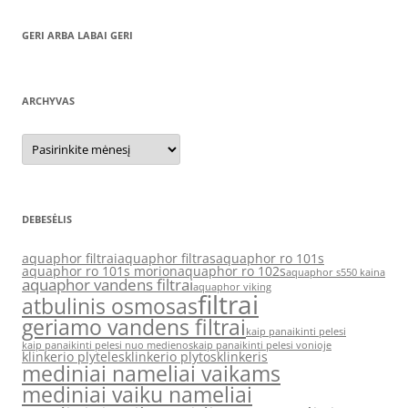
GERI ARBA LABAI GERI
ARCHYVAS
Archyvas
DEBESĖLIS
aquaphor filtrai
aquaphor filtras
aquaphor ro 101s
aquaphor ro 101s morion
aquaphor ro 102s
aquaphor s550 kaina
aquaphor vandens filtrai
aquaphor viking
filtrai
atbulinis osmosas
geriamo vandens filtrai
kaip panaikinti pelesi
kaip panaikinti pelesi nuo medienos
kaip panaikinti pelesi vonioje
klinkerio plyteles
klinkerio plytos
klinkeris
mediniai nameliai vaikams
mediniai vaiku nameliai