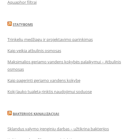
Aquaphor filtrai
STATYBOMS
Trinkelių medžiagų ir projektavimo parinkimas
Kaip veikia atbulinis osmosas
Maksimalios geriamo vandens kokybės palaikymui – Atbulinis
osmosas
Kaip pagerinti geriamo vandens kokybę
Kokį lauko tualetą rinktis naudojimui soduose
BAKTERIJOS KANALIZACIJAI
Sklandus valymo įrenginių darbas – užtikrina bakterijos