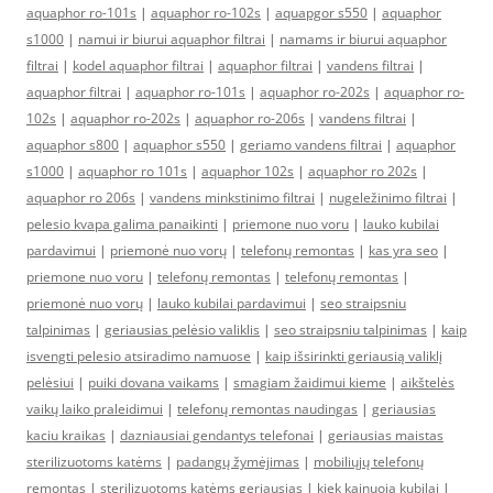
aquaphor ro-101s
|
aquaphor ro-102s
|
aquapgor s550
|
aquaphor
s1000
|
namui ir biurui aquaphor filtrai
|
namams ir biurui aquaphor
filtrai
|
kodel aquaphor filtrai
|
aquaphor filtrai
|
vandens filtrai
|
aquaphor filtrai
|
aquaphor ro-101s
|
aquaphor ro-202s
|
aquaphor ro-
102s
|
aquaphor ro-202s
|
aquaphor ro-206s
|
vandens filtrai
|
aquaphor s800
|
aquaphor s550
|
geriamo vandens filtrai
|
aquaphor
s1000
|
aquaphor ro 101s
|
aquaphor 102s
|
aquaphor ro 202s
|
aquaphor ro 206s
|
vandens minkstinimo filtrai
|
nugeležinimo filtrai
|
pelesio kvapa galima panaikinti
|
priemone nuo voru
|
lauko kubilai
pardavimui
|
priemonė nuo vorų
|
telefonų remontas
|
kas yra seo
|
priemone nuo voru
|
telefonų remontas
|
telefonų remontas
|
priemonė nuo vorų
|
lauko kubilai pardavimui
|
seo straipsniu
talpinimas
|
geriausias pelėsio valiklis
|
seo straipsniu talpinimas
|
kaip
isvengti pelesio atsiradimo namuose
|
kaip išsirinkti geriausią valiklį
pelėsiui
|
puiki dovana vaikams
|
smagiam žaidimui kieme
|
aikštelės
vaikų laiko praleidimui
|
telefonų remontas naudingas
|
geriausias
kaciu kraikas
|
dazniausiai gendantys telefonai
|
geriausias maistas
sterilizuotoms katėms
|
padangų žymėjimas
|
mobiliųjų telefonų
remontas
|
sterilizuotoms katėms geriausias
|
kiek kainuoja kubilai
|