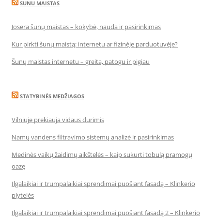
SUNU MAISTAS
Josera šunų maistas – kokybė, nauda ir pasirinkimas
Kur pirkti šunų maistą: internetu ar fizinėje parduotuvėje?
Šunų maistas internetu – greita, patogu ir pigiau
STATYBINĖS MEDŽIAGOS
Vilniuje prekiauja vidaus durimis
Namų vandens filtravimo sistemų analizė ir pasirinkimas
Medinės vaikų žaidimų aikštelės – kaip sukurti tobulą pramogų
oazę
Ilgalaikiai ir trumpalaikiai sprendimai puošiant fasadą – Klinkerio
plytelės
Ilgalaikiai ir trumpalaikiai sprendimai puošiant fasadą 2 – Klinkerio