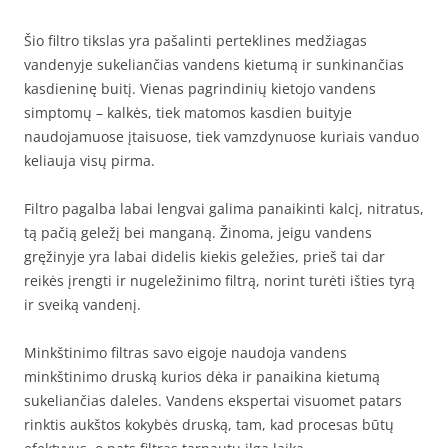
Šio filtro tikslas yra pašalinti perteklines medžiagas
vandenyje sukeliančias vandens kietumą ir sunkinančias
kasdieninę buitį. Vienas pagrindinių kietojo vandens
simptomų – kalkės, tiek matomos kasdien buityje
naudojamuose įtaisuose, tiek vamzdynuose kuriais vanduo
keliauja visų pirma.
Filtro pagalba labai lengvai galima panaikinti kalcį, nitratus,
tą pačią geležį bei manganą. Žinoma, jeigu vandens
gręžinyje yra labai didelis kiekis geležies, prieš tai dar
reikės įrengti ir nugeležinimo filtrą, norint turėti išties tyrą
ir sveiką vandenį.
Minkštinimo filtras savo eigoje naudoja vandens
minkštinimo druską kurios dėka ir panaikina kietumą
sukeliančias daleles. Vandens ekspertai visuomet patars
rinktis aukštos kokybės druską, tam, kad procesas būtų