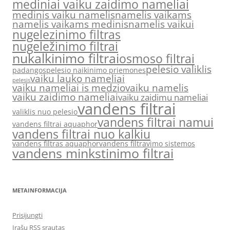
mediniai vaiku zaidimo nameliai
medinis vaiku namelis
namelis vaikams
namelis vaikams medinis
namelis vaikui
nugelezinimo filtras
nugeležinimo filtrai
nukalkinimo filtrai
osmoso filtrai
pelesio valiklis
padangos
pelesio naikinimo priemones
vaiku lauko nameliai
pelesis
vaiku nameliai is medzio
vaiku namelis
vaiku zaidimo nameliai
vaiku zaidimu nameliai
vandens filtrai
valiklis nuo pelesio
vandens filtrai namui
vandens filtrai aquaphor
vandens filtrai nuo kalkiu
vandens filtras aquaphor
vandens filtravimo sistemos
vandens minkstinimo filtrai
METAINFORMACIJA
Prisijungti
Įrašų RSS srautas