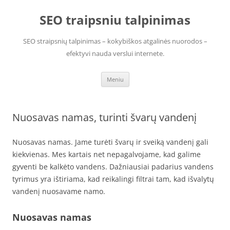
Pereiti
prie
SEO traipsniu talpinimas
turinio
SEO straipsnių talpinimas – kokybiškos atgalinės nuorodos –
efektyvi nauda verslui internete.
Meniu
Nuosavas namas, turinti švarų vandenį
Nuosavas namas. Jame turėti švarų ir sveiką vandenį gali
kiekvienas. Mes kartais net nepagalvojame, kad galime
gyventi be kalkėto vandens. Dažniausiai padarius vandens
tyrimus yra ištiriama, kad reikalingi filtrai tam, kad išvalytų
vandenį nuosavame namo.
Nuosavas namas