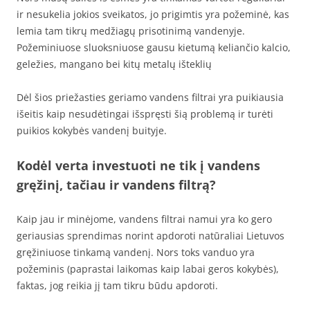
ir nesukelia jokios sveikatos, jo prigimtis yra požeminė, kas
lemia tam tikrų medžiagų prisotinimą vandenyje.
Požeminiuose sluoksniuose gausu kietumą keliančio kalcio,
geležies, mangano bei kitų metalų išteklių
Dėl šios priežasties geriamo vandens filtrai yra puikiausia
išeitis kaip nesudėtingai išspręsti šią problemą ir turėti
puikios kokybės vandenį buityje.
Kodėl verta investuoti ne tik į vandens
gręžinį, tačiau ir vandens filtrą?
Kaip jau ir minėjome, vandens filtrai namui yra ko gero
geriausias sprendimas norint apdoroti natūraliai Lietuvos
gręžiniuose tinkamą vandenį. Nors toks vanduo yra
požeminis (paprastai laikomas kaip labai geros kokybės),
faktas, jog reikia jį tam tikru būdu apdoroti.