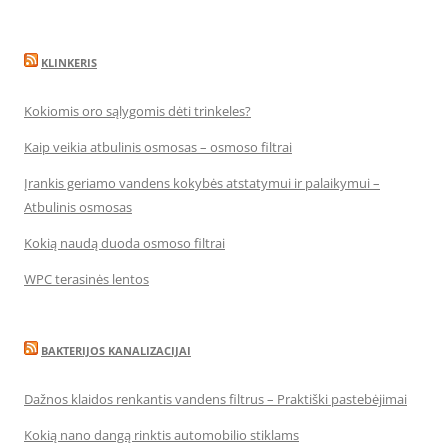
KLINKERIS
Kokiomis oro sąlygomis dėti trinkeles?
Kaip veikia atbulinis osmosas – osmoso filtrai
Įrankis geriamo vandens kokybės atstatymui ir palaikymui –
Atbulinis osmosas
Kokią naudą duoda osmoso filtrai
WPC terasinės lentos
BAKTERIJOS KANALIZACIJAI
Dažnos klaidos renkantis vandens filtrus – Praktiški pastebėjimai
Kokią nano dangą rinktis automobilio stiklams