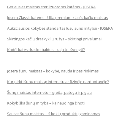
Geriausias maistas sterilizuotoms katėms - JOSERA
Josera Classic katėms - Ulta premium klasės kačių maistas
Aukščiausios kokybės standartas Jūsų šuns mitybai - JOSERA
Skirtingos kačių draskyklių rūšys – skirtingi privalumai
Kodėl katės drasko baldus - kaip to išvengti?
Josera šunų maistas – kokybė, nauda ir pasirinkimas
Kur pirkti šunų maistą: internetu ar fizinėje parduotuvėje?
Šunų maistas internetu – greita, patogu ir pigiau
Kokybiška šunų mityba – ką naudinga žinoti
Sausas šunų maistas – iš kokių produktų gaminamas