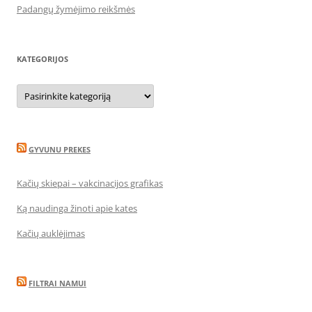
Padangų žymėjimo reikšmės
KATEGORIJOS
Kategorijos
GYVUNU PREKES
Kačių skiepai – vakcinacijos grafikas
Ką naudinga žinoti apie kates
Kačių auklėjimas
FILTRAI NAMUI