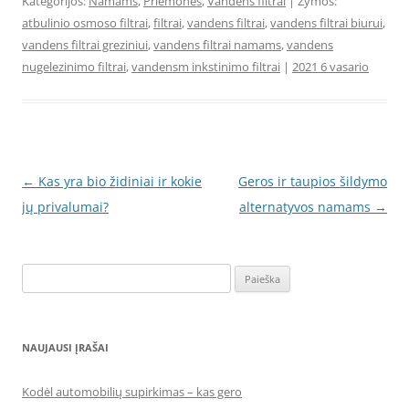
Kategorijos:
Namams
,
Priemonės
,
Vandens filtrai
| Žymos:
atbulinio osmoso filtrai
,
filtrai
,
vandens filtrai
,
vandens filtrai biurui
,
vandens filtrai greziniui
,
vandens filtrai namams
,
vandens
nugelezinimo filtrai
,
vandensm inkstinimo filtrai
|
2021 6 vasario
Įrašo
←
Kas yra bio židiniai ir kokie
Geros ir taupios šildymo
navigacija
jų privalumai?
alternatyvos namams
→
Ieškoti:
NAUJAUSI ĮRAŠAI
Kodėl automobilių supirkimas – kas gero