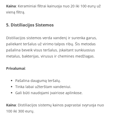
Kaina
: Keraminiai filtrai kainuoja nuo 20 iki 100 eurų už
vieną filtrą.
5. Distiliacijos Sistemos
Distiliacijos sistemos verda vandenį ir surenka garus,
paliekant teršalus už virimo talpos ribų. Šis metodas
pašalina beveik visus teršalus, įskaitant sunkiuosius
metalus, bakterijas, virusus ir chemines medžiagas.
Privalumai
:
Pašalina daugumą teršalų.
Tinka labai užterštam vandeniui.
Gali būti naudojami įvairiose aplinkose.
Kaina
: Distiliacijos sistemų kainos paprastai svyruoja nuo
100 iki 300 eurų.