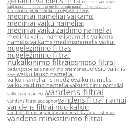
geriamo vandens filtrai
kaip panaikinti pelesi
kaip panaikinti pelesi nuo medienos
kaip panaikinti pelesi vonioje
klinkerio plyteles
klinkerio plytos
klinkeris
mediniai nameliai vaikams
mediniai vaiku nameliai
mediniai vaiku zaidimo nameliai
medinis vaiku namelis
namelis vaikams
namelis vaikams medinis
namelis vaikui
nugelezinimo filtras
nugeležinimo filtrai
nukalkinimo filtrai
osmoso filtrai
pelesio valiklis
padangos
pelesio naikinimo priemones
vaiku lauko nameliai
pelesis
vaiku nameliai is medzio
vaiku namelis
vaiku zaidimo nameliai
vaiku zaidimu nameliai
vandens filtrai
valiklis nuo pelesio
vandens filtrai namui
vandens filtrai aquaphor
vandens filtrai nuo kalkiu
vandens filtras aquaphor
vandens filtravimo sistemos
vandens minkstinimo filtrai