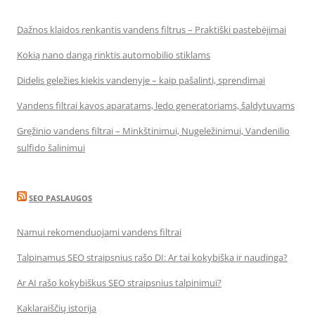
Dažnos klaidos renkantis vandens filtrus – Praktiški pastebėjimai
Kokią nano dangą rinktis automobilio stiklams
Didelis geležies kiekis vandenyje – kaip pašalinti, sprendimai
Vandens filtrai kavos aparatams, ledo generatoriams, šaldytuvams
Gręžinio vandens filtrai – Minkštinimui, Nugeležinimui, Vandenilio
sulfido šalinimui
SEO PASLAUGOS
Namui rekomenduojami vandens filtrai
Talpinamus SEO straipsnius rašo DI: Ar tai kokybiška ir naudinga?
Ar AI rašo kokybiškus SEO straipsnius talpinimui?
Kaklaraiščių istorija