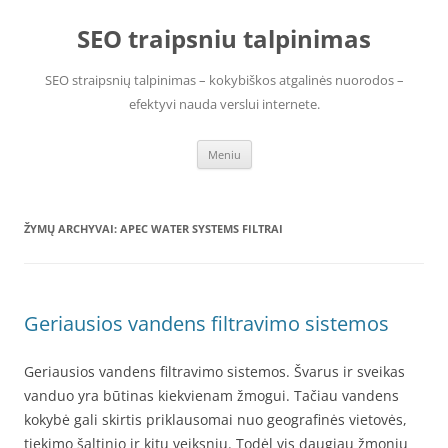
Pereiti
prie
SEO traipsniu talpinimas
turinio
SEO straipsnių talpinimas – kokybiškos atgalinės nuorodos –
efektyvi nauda verslui internete.
Meniu
ŽYMŲ ARCHYVAI:
APEC WATER SYSTEMS FILTRAI
Geriausios vandens filtravimo sistemos
Geriausios vandens filtravimo sistemos. Švarus ir sveikas
vanduo yra būtinas kiekvienam žmogui. Tačiau vandens
kokybė gali skirtis priklausomai nuo geografinės vietovės,
tiekimo šaltinio ir kitų veiksnių. Todėl vis daugiau žmonių