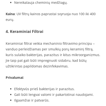
Nereikalauja cheminių medžiagų.
Kaina
: UV filtrų kainos paprastai svyruoja nuo 100 iki 400
eurų.
4. Keraminiai Filtrai
Keraminiai filtrai veikia mechaninio filtravimo principu –
vanduo perleidžiamas per smulkių porų keraminį filtrą,
kuris sulaiko bakterijas, parazitus ir kitus mikroorganizmus.
Jie taip pat gali būti impregnuoti sidabru, kad būtų
užtikrintas papildomas dezinfekavimas.
Privalumai
:
Efektyvūs prieš bakterijas ir parazitus.
Gali būti lengvai valomi ir pakartotinai naudojami.
Ilgaamžiai ir patvarūs.