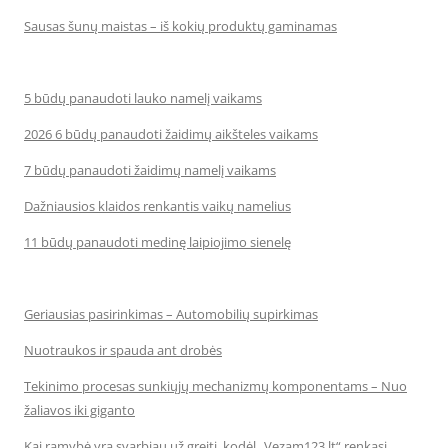
Sausas šunų maistas – iš kokių produktų gaminamas
5 būdų panaudoti lauko namelį vaikams
2026 6 būdų panaudoti žaidimų aikšteles vaikams
7 būdų panaudoti žaidimų namelį vaikams
Dažniausios klaidos renkantis vaikų namelius
11 būdų panaudoti medinę laipiojimo sienelę
Geriausias pasirinkimas – Automobilių supirkimas
Nuotraukos ir spauda ant drobės
Tekinimo procesas sunkiųjų mechanizmų komponentams – Nuo
žaliavos iki giganto
Kai ramybė yra svarbiau už greitį, kodėl „Vezam123.lt“ renkasi