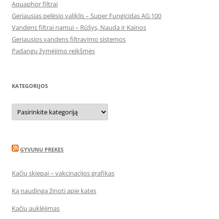
Aquaphor filtrai
Geriausias pelėsio valiklis – Super Fungicidas AG 100
Vandens filtrai namui – Rūšys, Nauda ir Kainos
Geriausios vandens filtravimo sistemos
Padangų žymėjimo reikšmės
KATEGORIJOS
Kategorijos
GYVUNU PREKES
Kačių skiepai – vakcinacijos grafikas
Ką naudinga žinoti apie kates
Kačių auklėjimas