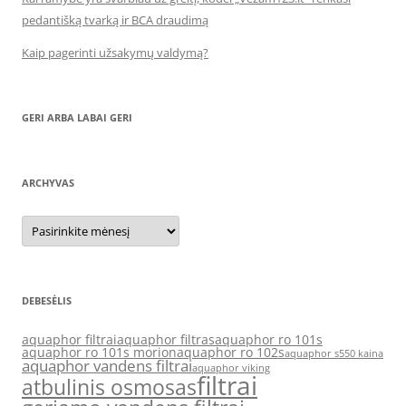
pedantišką tvarką ir BCA draudimą
Kaip pagerinti užsakymų valdymą?
GERI ARBA LABAI GERI
ARCHYVAS
Archyvas
DEBESĖLIS
aquaphor filtrai
aquaphor filtras
aquaphor ro 101s
aquaphor ro 101s morion
aquaphor ro 102s
aquaphor s550 kaina
aquaphor vandens filtrai
aquaphor viking
filtrai
atbulinis osmosas