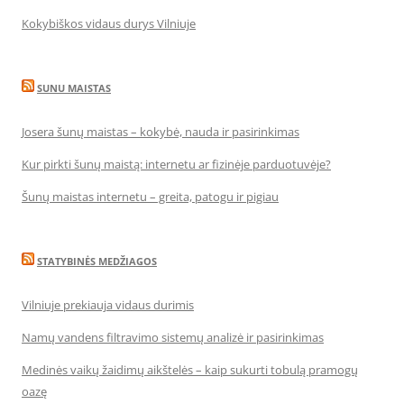
Kokybiškos vidaus durys Vilniuje
SUNU MAISTAS
Josera šunų maistas – kokybė, nauda ir pasirinkimas
Kur pirkti šunų maistą: internetu ar fizinėje parduotuvėje?
Šunų maistas internetu – greita, patogu ir pigiau
STATYBINĖS MEDŽIAGOS
Vilniuje prekiauja vidaus durimis
Namų vandens filtravimo sistemų analizė ir pasirinkimas
Medinės vaikų žaidimų aikštelės – kaip sukurti tobulą pramogų
oazę