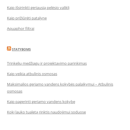
Kaip išsirinkti geriausią pelėsio valiklį
Kaip prižiūrėti patalynę
Aquaphor filtrai
STATYBOMS
Trinkelių medžiagų ir projektavimo parinkimas
Kaip veikia atbulinis osmosas
Maksimalios geriamo vandens kokybės palaikymui – Atbulinis
osmosas
Kaip pagerinti geriamo vandens kokybę
Kokį lauko tualetą rinktis naudojimui soduose