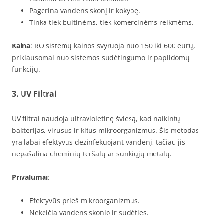
Pagerina vandens skonį ir kokybę.
Tinka tiek buitinėms, tiek komercinėms reikmėms.
Kaina
: RO sistemų kainos svyruoja nuo 150 iki 600 eurų,
priklausomai nuo sistemos sudėtingumo ir papildomų
funkcijų.
3. UV Filtrai
UV filtrai naudoja ultravioletinę šviesą, kad naikintų
bakterijas, virusus ir kitus mikroorganizmus. Šis metodas
yra labai efektyvus dezinfekuojant vandenį, tačiau jis
nepašalina cheminių teršalų ar sunkiųjų metalų.
Privalumai
:
Efektyvūs prieš mikroorganizmus.
Nekeičia vandens skonio ir sudėties.