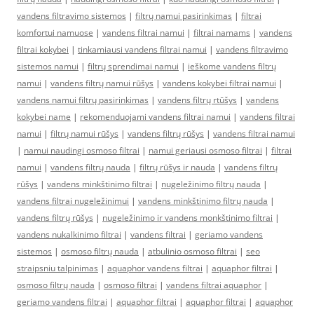
vandens filtravimo sistemos
|
filtrų namui pasirinkimas
|
filtrai
komfortui namuose
|
vandens filtrai namui
|
filtrai namams
|
vandens
filtrai kokybei
|
tinkamiausi vandens filtrai namui
|
vandens filtravimo
sistemos namui
|
filtrų sprendimai namui
|
ieškome vandens filtrų
namui
|
vandens filtrų namui rūšys
|
vandens kokybei filtrai namui
|
vandens namui filtrų pasirinkimas
|
vandens filtrų rtūšys
|
vandens
kokybei name
|
rekomenduojami vandens filtrai namui
|
vandens filtrai
namui
|
filtrų namui rūšys
|
vandens filtrų rūšys
|
vandens filtrai namui
|
namui naudingi osmoso filtrai
|
namui geriausi osmoso filtrai
|
filtrai
namui
|
vandens filtrų nauda
|
filtrų rūšys ir nauda
|
vandens filtrų
rūšys
|
vandens minkštinimo filtrai
|
nugeležinimo filtrų nauda
|
vandens filtrai nugeležinimui
|
vandens minkštinimo filtrų nauda
|
vandens filtrų rūšys
|
nugeležinimo ir vandens monkštinimo filtrai
|
vandens nukalkinimo filtrai
|
vandens filtrai
|
geriamo vandens
sistemos
|
osmoso filtrų nauda
|
atbulinio osmoso filtrai
|
seo
straipsniu talpinimas
|
aquaphor vandens filtrai
|
aquaphor filtrai
|
osmoso filtrų nauda
|
osmoso filtrai
|
vandens filtrai aquaphor
|
geriamo vandens filtrai
|
aquaphor filtrai
|
aquaphor filtrai
|
aquaphor