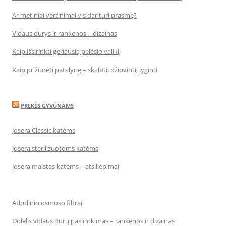
Ar metiniai vertinimai vis dar turi prasmę?
Vidaus durys ir rankenos – dizainas
Kaip išsirinkti geriausią pelėsio valiklį
Kaip prižiūrėti patalynę – skalbti, džiovinti, lyginti
PREKĖS GYVŪNAMS
Josera Classic katėms
Josera sterilizuotoms katėms
Josera maistas katėms – atsiliepimai
Atbulinio osmoso filtrai
Didelis vidaus durų pasirinkimas – rankenos ir dizainas