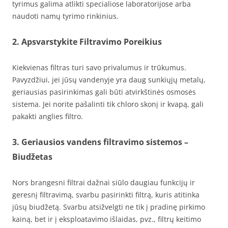
tyrimus galima atlikti specialiose laboratorijose arba
naudoti namų tyrimo rinkinius.
2. Apsvarstykite Filtravimo Poreikius
Kiekvienas filtras turi savo privalumus ir trūkumus.
Pavyzdžiui, jei jūsų vandenyje yra daug sunkiųjų metalų,
geriausias pasirinkimas gali būti atvirkštinės osmosės
sistema. Jei norite pašalinti tik chloro skonį ir kvapą, gali
pakakti anglies filtro.
3. Geriausios vandens filtravimo sistemos –
Biudžetas
Nors brangesni filtrai dažnai siūlo daugiau funkcijų ir
geresnį filtravimą, svarbu pasirinkti filtrą, kuris atitinka
jūsų biudžetą. Svarbu atsižvelgti ne tik į pradinę pirkimo
kainą, bet ir į eksploatavimo išlaidas, pvz., filtrų keitimo