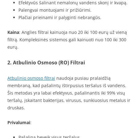
Efektyvūs šalinant nemalonų vandens skonį ir kvapą.
Palengvai montuojami ir prižiūrimi.
Plačiai prieinami ir palyginti nebrangūs.
Kaina
: Anglies filtrai kainuoja nuo 20 iki 100 eurų už vieną
filtrą. Kompleksinės sistemos gali kainuoti nuo 100 iki 300
eurų.
2. Atbulinio Osmoso (RO) Filtrai
Atbulinio osmoso filtrai
naudoja pusiau pralaidžią
membraną, kad pašalintų ištirpusius teršalus iš vandens.
Šis metodas yra labai efektyvus, pašalinantis iki 99% visų
teršalų, įskaitant bakterijas, virusus, sunkiuosius metalus ir
druskas.
Privalumai
:
Pašalina beveik visus teršalus.