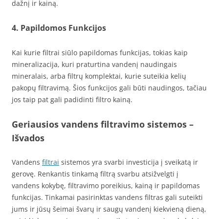
dažnį ir kainą.
4. Papildomos Funkcijos
Kai kurie filtrai siūlo papildomas funkcijas, tokias kaip
mineralizacija, kuri praturtina vandenį naudingais
mineralais, arba filtrų komplektai, kurie suteikia kelių
pakopų filtravimą. Šios funkcijos gali būti naudingos, tačiau
jos taip pat gali padidinti filtro kainą.
Geriausios vandens filtravimo sistemos –
Išvados
Vandens
filtrai
sistemos yra svarbi investicija į sveikatą ir
gerovę. Renkantis tinkamą filtrą svarbu atsižvelgti į
vandens kokybę, filtravimo poreikius, kainą ir papildomas
funkcijas. Tinkamai pasirinktas vandens filtras gali suteikti
jums ir jūsų šeimai švarų ir saugų vandenį kiekvieną dieną,