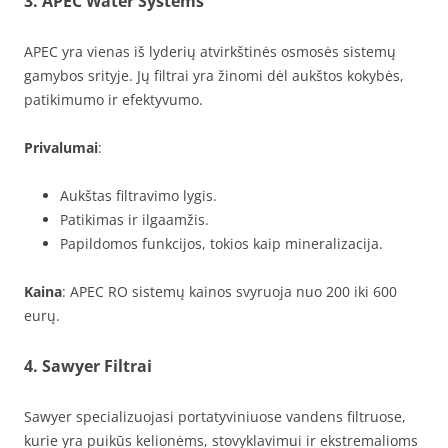
3. APEC Water Systems
APEC yra vienas iš lyderių atvirkštinės osmosės sistemų
gamybos srityje. Jų filtrai yra žinomi dėl aukštos kokybės,
patikimumo ir efektyvumo.
Privalumai
:
Aukštas filtravimo lygis.
Patikimas ir ilgaamžis.
Papildomos funkcijos, tokios kaip mineralizacija.
Kaina
: APEC RO sistemų kainos svyruoja nuo 200 iki 600
eurų.
4. Sawyer Filtrai
Sawyer specializuojasi portatyviniuose vandens filtruose,
kurie yra puikūs kelionėms, stovyklavimui ir ekstremalioms