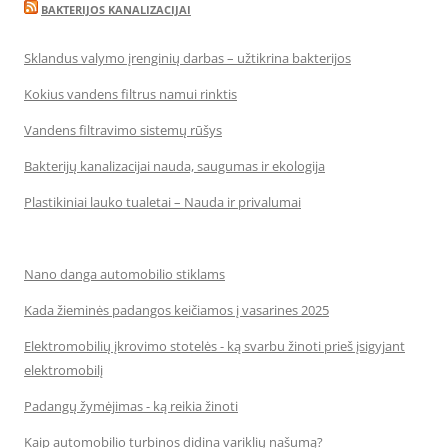
BAKTERIJOS KANALIZACIJAI
Sklandus valymo įrenginių darbas – užtikrina bakterijos
Kokius vandens filtrus namui rinktis
Vandens filtravimo sistemų rūšys
Bakterijų kanalizacijai nauda, saugumas ir ekologija
Plastikiniai lauko tualetai – Nauda ir privalumai
Nano danga automobilio stiklams
Kada žieminės padangos keičiamos į vasarines 2025
Elektromobilių įkrovimo stotelės - ką svarbu žinoti prieš įsigyjant
elektromobilį
Padangų žymėjimas - ką reikia žinoti
Kaip automobilio turbinos didina variklių našumą?