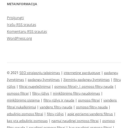
METAINFORMACIJA
Prisijungti
Įrašų RSS srautas
Komentarų RSS srautas
WordPress.org
© 2021
SEO straipsniu talpinimas
|
internetine parduotuve
|
padangų
žymėjimas
|
padangų žymėjimas
|
žieminių padangų žymėjimas
|
filtrų
rūšys
|
filtrai nugeležinimui
|
osmoso filtrai> |
osmoso filtrų nauda
|
osmoso filtrai
|
filtrų rūšys
|
minkštinimo filtrų naudojimas
|
minkštinimo sistema
|
filtrų rūšys ir nauda
|
osmoso filtrai
|
vandens
filtrai nukalkinimui
|
vandens filtrų nauda
|
osmoso filtrų nauda
|
atbulinio osmoso filtrai
|
filtrų rūšys
|
apie geriamo vandens filtrus
|
kas yra atbulinis osmosas
|
namui naudingi osmoso filtrai
|
osmoso
filtrų nauda
|
naudingi osmoso filtrai
|
kuo naudingi osmoso filtrai
|