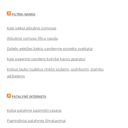
FILTRAI NAMUI
Kaip veikia atbulinis osmosas
Atbulinio osmoso filtrų nauda
Didelio geležies kiekio vandenyje poveikis sveikatai
Kaip pagerinti vandens kokybę kavos aparatui
Kokius lauko tualetus rinktis sodams, sodyboms, statybų
aikštelėms
PATALYNĖ INTERNETU
Kokią patalynę pasirinkti vasarai
Pagrindiniai patalynės išmatavimai