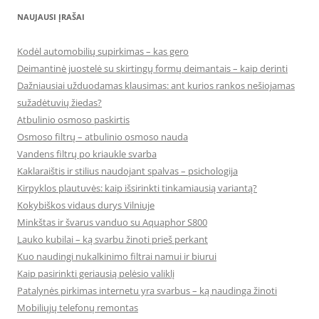
NAUJAUSI ĮRAŠAI
Kodėl automobilių supirkimas – kas gero
Deimantinė juostelė su skirtingų formų deimantais – kaip derinti
Dažniausiai užduodamas klausimas: ant kurios rankos nešiojamas
sužadėtuvių žiedas?
Atbulinio osmoso paskirtis
Osmoso filtrų – atbulinio osmoso nauda
Vandens filtrų po kriaukle svarba
Kaklaraištis ir stilius naudojant spalvas – psichologija
Kirpyklos plautuvės: kaip išsirinkti tinkamiausią variantą?
Kokybiškos vidaus durys Vilniuje
Minkštas ir švarus vanduo su Aquaphor S800
Lauko kubilai – ką svarbu žinoti prieš perkant
Kuo naudingi nukalkinimo filtrai namui ir biurui
Kaip pasirinkti geriausią pelėsio valiklį
Patalynės pirkimas internetu yra svarbus – ką naudinga žinoti
Mobiliųjų telefonų remontas