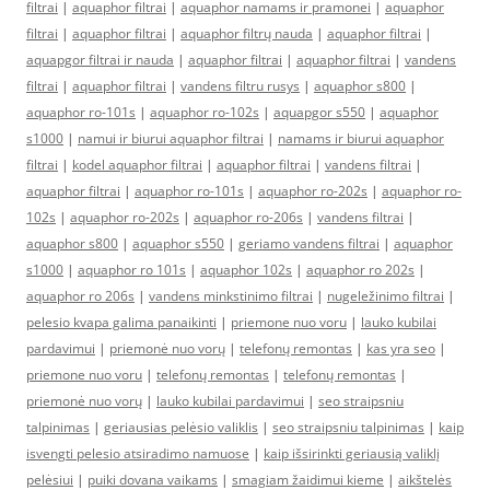
filtrai
|
aquaphor filtrai
|
aquaphor namams ir pramonei
|
aquaphor
filtrai
|
aquaphor filtrai
|
aquaphor filtrų nauda
|
aquaphor filtrai
|
aquapgor filtrai ir nauda
|
aquaphor filtrai
|
aquaphor filtrai
|
vandens
filtrai
|
aquaphor filtrai
|
vandens filtru rusys
|
aquaphor s800
|
aquaphor ro-101s
|
aquaphor ro-102s
|
aquapgor s550
|
aquaphor
s1000
|
namui ir biurui aquaphor filtrai
|
namams ir biurui aquaphor
filtrai
|
kodel aquaphor filtrai
|
aquaphor filtrai
|
vandens filtrai
|
aquaphor filtrai
|
aquaphor ro-101s
|
aquaphor ro-202s
|
aquaphor ro-
102s
|
aquaphor ro-202s
|
aquaphor ro-206s
|
vandens filtrai
|
aquaphor s800
|
aquaphor s550
|
geriamo vandens filtrai
|
aquaphor
s1000
|
aquaphor ro 101s
|
aquaphor 102s
|
aquaphor ro 202s
|
aquaphor ro 206s
|
vandens minkstinimo filtrai
|
nugeležinimo filtrai
|
pelesio kvapa galima panaikinti
|
priemone nuo voru
|
lauko kubilai
pardavimui
|
priemonė nuo vorų
|
telefonų remontas
|
kas yra seo
|
priemone nuo voru
|
telefonų remontas
|
telefonų remontas
|
priemonė nuo vorų
|
lauko kubilai pardavimui
|
seo straipsniu
talpinimas
|
geriausias pelėsio valiklis
|
seo straipsniu talpinimas
|
kaip
isvengti pelesio atsiradimo namuose
|
kaip išsirinkti geriausią valiklį
pelėsiui
|
puiki dovana vaikams
|
smagiam žaidimui kieme
|
aikštelės