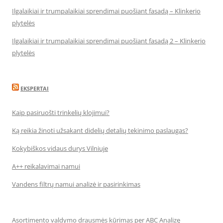
Ilgalaikiai ir trumpalaikiai sprendimai puošiant fasadą – Klinkerio
plytelės
Ilgalaikiai ir trumpalaikiai sprendimai puošiant fasadą 2 – Klinkerio
plytelės
EKSPERTAI
Kaip pasiruošti trinkelių klojimui?
Ką reikia žinoti užsakant didelių detalių tekinimo paslaugas?
Kokybiškos vidaus durys Vilniuje
A++ reikalavimai namui
Vandens filtrų namui analizė ir pasirinkimas
Asortimento valdymo drausmės kūrimas per ABC Analizę