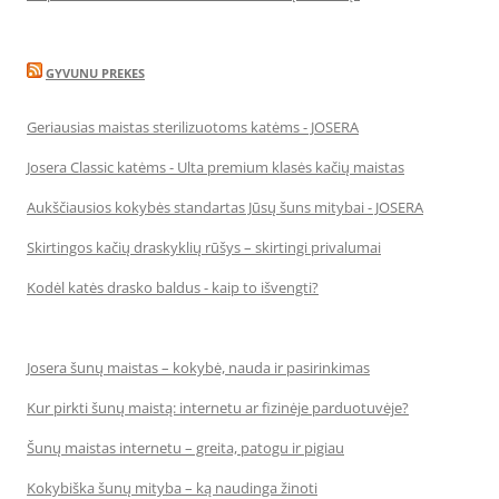
GYVUNU PREKES
Geriausias maistas sterilizuotoms katėms - JOSERA
Josera Classic katėms - Ulta premium klasės kačių maistas
Aukščiausios kokybės standartas Jūsų šuns mitybai - JOSERA
Skirtingos kačių draskyklių rūšys – skirtingi privalumai
Kodėl katės drasko baldus - kaip to išvengti?
Josera šunų maistas – kokybė, nauda ir pasirinkimas
Kur pirkti šunų maistą: internetu ar fizinėje parduotuvėje?
Šunų maistas internetu – greita, patogu ir pigiau
Kokybiška šunų mityba – ką naudinga žinoti