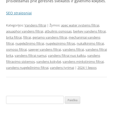
prisidėdamas prie geresnės sveikatos ir gyvenimo kokybės.
SEO straipsniai
Kategorijos:
Vandens filtrai
| Žymos:
apec water systems filtrai
,
aquaphor vandens filtrai
,
atbulinis osmosas
,
berkey vandens filtrai
,
brita filtrai
,
filtrai
,
geriamo vandens filtrai
,
mechaniniai vandens
filtrai
,
nugeležinimo filtrai
,
nugelezinimo filtras
,
nukalkinimo filtrai
,
osmoso filtrai
,
sawyer vandens filtrai
,
vandens filtrai
,
vandens filtrai
brita
,
vandens filtrai namui
,
vandens filtrai nuo kalkiu
,
vandens
filtravimo sistemos
,
vandens kokybė
,
vandens minkstinimo filtrai
,
vandens nugeležinimo filtrai
,
vandens tyrimai
|
2024 1 liepos
Ieškoti: