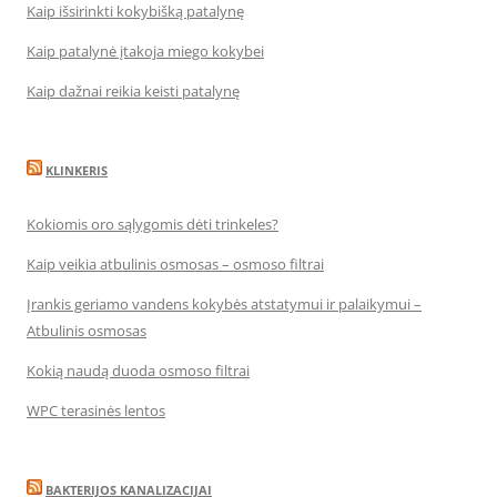
Kaip išsirinkti kokybišką patalynę
Kaip patalynė įtakoja miego kokybei
Kaip dažnai reikia keisti patalynę
KLINKERIS
Kokiomis oro sąlygomis dėti trinkeles?
Kaip veikia atbulinis osmosas – osmoso filtrai
Įrankis geriamo vandens kokybės atstatymui ir palaikymui –
Atbulinis osmosas
Kokią naudą duoda osmoso filtrai
WPC terasinės lentos
BAKTERIJOS KANALIZACIJAI