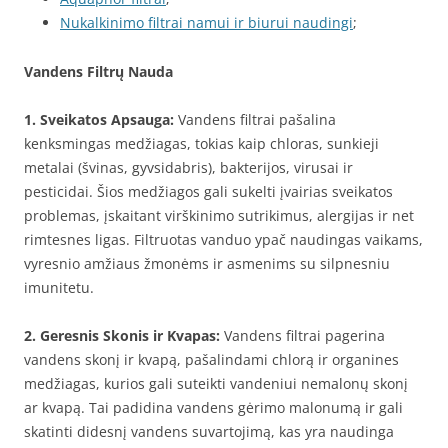
Nukalkinimo filtrai namui ir biurui naudingi
;
Vandens Filtrų Nauda
1. Sveikatos Apsauga:
Vandens filtrai pašalina
kenksmingas medžiagas, tokias kaip chloras, sunkieji
metalai (švinas, gyvsidabris), bakterijos, virusai ir
pesticidai. Šios medžiagos gali sukelti įvairias sveikatos
problemas, įskaitant virškinimo sutrikimus, alergijas ir net
rimtesnes ligas. Filtruotas vanduo ypač naudingas vaikams,
vyresnio amžiaus žmonėms ir asmenims su silpnesniu
imunitetu.
2. Geresnis Skonis ir Kvapas:
Vandens filtrai pagerina
vandens skonį ir kvapą, pašalindami chlorą ir organines
medžiagas, kurios gali suteikti vandeniui nemalonų skonį
ar kvapą. Tai padidina vandens gėrimo malonumą ir gali
skatinti didesnį vandens suvartojimą, kas yra naudinga