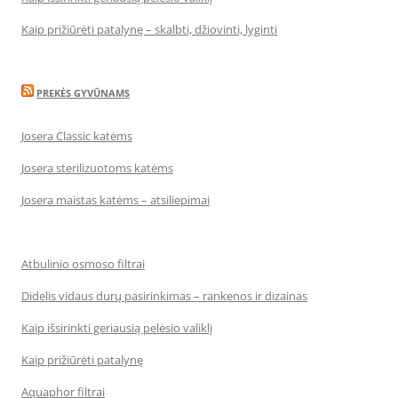
Kaip prižiūrėti patalynę – skalbti, džiovinti, lyginti
PREKĖS GYVŪNAMS
Josera Classic katėms
Josera sterilizuotoms katėms
Josera maistas katėms – atsiliepimai
Atbulinio osmoso filtrai
Didelis vidaus durų pasirinkimas – rankenos ir dizainas
Kaip išsirinkti geriausią pelėsio valiklį
Kaip prižiūrėti patalynę
Aquaphor filtrai