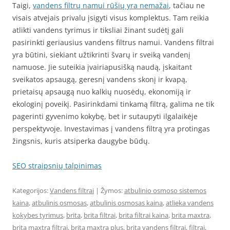
Taigi,
vandens filtrų namui rūšių yra nemažai
, tačiau ne
visais atvejais privalu įsigyti visus komplektus. Tam reikia
atlikti vandens tyrimus ir tiksliai žinant sudėtį gali
pasirinkti geriausius vandens filtrus namui. Vandens filtrai
yra būtini, siekiant užtikrinti švarų ir sveiką vandenį
namuose. Jie suteikia įvairiapusišką naudą, įskaitant
sveikatos apsaugą, geresnį vandens skonį ir kvapą,
prietaisų apsaugą nuo kalkių nuosėdų, ekonomiją ir
ekologinį poveikį. Pasirinkdami tinkamą filtrą, galima ne tik
pagerinti gyvenimo kokybę, bet ir sutaupyti ilgalaikėje
perspektyvoje. Investavimas į vandens filtrą yra protingas
žingsnis, kuris atsiperka daugybe būdų.
SEO straipsnių talpinimas
Kategorijos:
Vandens filtrai
| Žymos:
atbulinio osmoso sistemos
kaina
,
atbulinis osmosas
,
atbulinis osmosas kaina
,
atlieka vandens
kokybes tyrimus
,
brita
,
brita filtrai
,
brita filtrai kaina
,
brita maxtra
,
brita maxtra filtrai
,
brita maxtra plus
,
brita vandens filtrai
,
filtrai
,