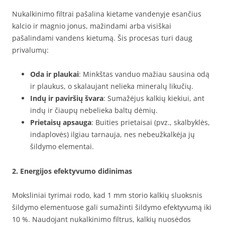
Nukalkinimo filtrai pašalina kietame vandenyje esančius
kalcio ir magnio jonus, mažindami arba visiškai
pašalindami vandens kietumą. Šis procesas turi daug
privalumų:
Oda ir plaukai
: Minkštas vanduo mažiau sausina odą
ir plaukus, o skalaujant nelieka mineralų likučių.
Indų ir paviršių švara
: Sumažėjus kalkių kiekiui, ant
indų ir čiaupų nebelieka baltų dėmių.
Prietaisų apsauga
: Buities prietaisai (pvz., skalbyklės,
indaplovės) ilgiau tarnauja, nes nebeužkalkėja jų
šildymo elementai.
2. Energijos efektyvumo didinimas
Moksliniai tyrimai rodo, kad 1 mm storio kalkių sluoksnis
šildymo elementuose gali sumažinti šildymo efektyvumą iki
10 %. Naudojant nukalkinimo filtrus, kalkių nuosėdos