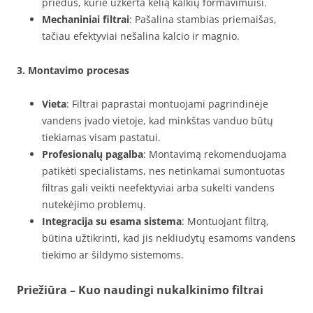
priedus, kurie užkerta kelią kalkių formavimuisi.
Mechaniniai filtrai
: Pašalina stambias priemaišas,
tačiau efektyviai nešalina kalcio ir magnio.
3. Montavimo procesas
Vieta
: Filtrai paprastai montuojami pagrindinėje
vandens įvado vietoje, kad minkštas vanduo būtų
tiekiamas visam pastatui.
Profesionalų pagalba
: Montavimą rekomenduojama
patikėti specialistams, nes netinkamai sumontuotas
filtras gali veikti neefektyviai arba sukelti vandens
nutekėjimo problemų.
Integracija su esama sistema
: Montuojant filtrą,
būtina užtikrinti, kad jis nekliudytų esamoms vandens
tiekimo ar šildymo sistemoms.
Priežiūra – Kuo naudingi nukalkinimo filtrai