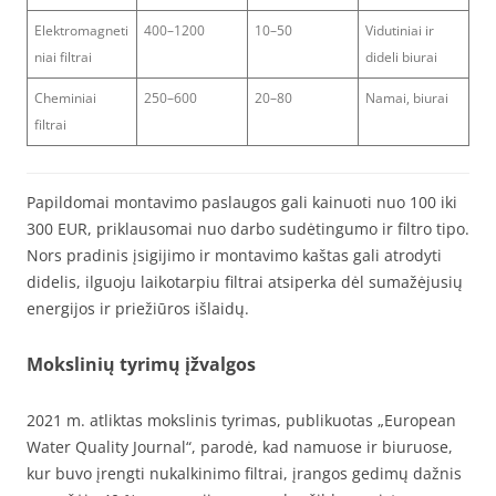
Elektromagneti
400–1200
10–50
Vidutiniai ir
niai filtrai
dideli biurai
Cheminiai
250–600
20–80
Namai, biurai
filtrai
Papildomai montavimo paslaugos gali kainuoti nuo 100 iki
300 EUR, priklausomai nuo darbo sudėtingumo ir filtro tipo.
Nors pradinis įsigijimo ir montavimo kaštas gali atrodyti
didelis, ilguoju laikotarpiu filtrai atsiperka dėl sumažėjusių
energijos ir priežiūros išlaidų.
Mokslinių tyrimų įžvalgos
2021 m. atliktas mokslinis tyrimas, publikuotas „European
Water Quality Journal“, parodė, kad namuose ir biuruose,
kur buvo įrengti nukalkinimo filtrai, įrangos gedimų dažnis