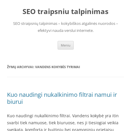
Pereiti
prie
SEO traipsniu talpinimas
turinio
SEO straipsnių talpinimas – kokybiškos atgalinės nuorodos –
efektyvi nauda verslui internete.
Meniu
ŽYMŲ ARCHYVAI:
VANDENS KOKYBĖS TYRIMAI
Kuo naudingi nukalkinimo filtrai namui ir
biurui
Kuo naudingi nukalkinimo filtrai. Vandens kokybė yra itin
svarbi tiek namuose, tiek biuruose, nes ji tiesiogiai veikia
sveikatą, komfortą ir buitinių bei pramoninių prietaisų