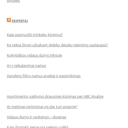
plytelės
EKSPERTAI
Kaip pasiruošti trinkelių klojimui?
Ką reikia žinoti užsakant didelių detalių tekinimo paslaugas?
Kokybiškos vidaus durys Vilniuje
A++ reikalavimai namui
Vandens filtrų namui analizė ir pasirinkimas
Asortimento valdymo drausmės kūrimas per ABC Analizę
Ar metiniai vertinimai vis dar turi prasmę?
Vidaus durys ir rankenos – dizainas
Kaip išsirinkti geriausią pelėsio valiklį