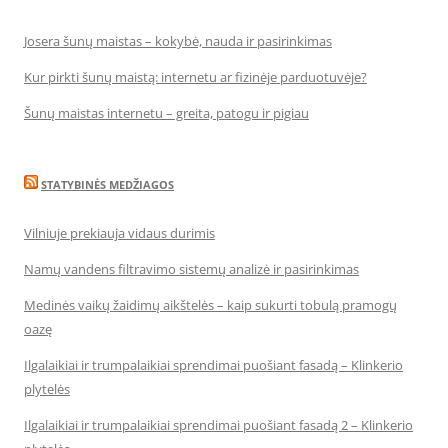
Josera šunų maistas – kokybė, nauda ir pasirinkimas
Kur pirkti šunų maistą: internetu ar fizinėje parduotuvėje?
Šunų maistas internetu – greita, patogu ir pigiau
STATYBINĖS MEDŽIAGOS
Vilniuje prekiauja vidaus durimis
Namų vandens filtravimo sistemų analizė ir pasirinkimas
Medinės vaikų žaidimų aikštelės – kaip sukurti tobulą pramogų
oazę
Ilgalaikiai ir trumpalaikiai sprendimai puošiant fasadą – Klinkerio
plytelės
Ilgalaikiai ir trumpalaikiai sprendimai puošiant fasadą 2 – Klinkerio