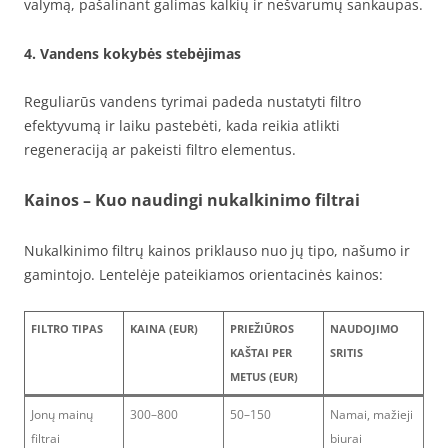
valymą, pašalinant galimas kalkių ir nešvarumų sankaupas.
4. Vandens kokybės stebėjimas
Reguliarūs vandens tyrimai padeda nustatyti filtro
efektyvumą ir laiku pastebėti, kada reikia atlikti
regeneraciją ar pakeisti filtro elementus.
Kainos – Kuo naudingi nukalkinimo filtrai
Nukalkinimo filtrų kainos priklauso nuo jų tipo, našumo ir
gamintojo. Lentelėje pateikiamos orientacinės kainos:
FILTRO TIPAS
KAINA (EUR)
PRIEŽIŪROS
NAUDOJIMO
KAŠTAI PER
SRITIS
METUS (EUR)
Jonų mainų
300–800
50–150
Namai, mažieji
filtrai
biurai