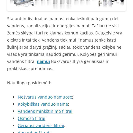
Statant individualius namus tenka ieškoti patogumų dėl
vandens, kanalizacijos ir energijos namui. Tačiau ne visi
žemės sklypai turi reikiamas komunikacijas. Daugelyje yra
elektra ir tai tiek. Vandens tiekimui į namus tenka kasti
šulinį arba daryti gręžinį. Tačiau tokio vandens kokybė ne
visada yra tinkama naudoti gėrimui. Kokybės gerinimui
vandens filtrai
namui
Buksvarus.lt yra geriausias ir
praktiškas sprendimas.
Naudinga pasidomėti:
Nešvarus vanduo namuose
;
Kokybiškas vanduo name
;
Vandens minkštinimo filtrai
;
Osmoso filtrai
;
Geriausi vandens filtrai
;
Aquaphor filtrai
;