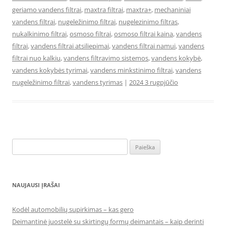
geriamo vandens filtrai
,
maxtra filtrai
,
maxtra+
,
mechaniniai
vandens filtrai
,
nugeležinimo filtrai
,
nugelezinimo filtras
,
nukalkinimo filtrai
,
osmoso filtrai
,
osmoso filtrai kaina
,
vandens
filtrai
,
vandens filtrai atsiliepimai
,
vandens filtrai namui
,
vandens
filtrai nuo kalkiu
,
vandens filtravimo sistemos
,
vandens kokybė
,
vandens kokybės tyrimai
,
vandens minkstinimo filtrai
,
vandens
nugeležinimo filtrai
,
vandens tyrimas
|
2024 3 rugpjūčio
Ieškoti:
NAUJAUSI ĮRAŠAI
Kodėl automobilių supirkimas – kas gero
Deimantinė juostelė su skirtingų formų deimantais – kaip derinti