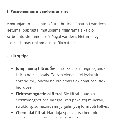
1. Pasirengimas ir vandens analizė
Montuojant nukalkinimo filtrą, būtina išmatuoti vandens
kietumą (paprastai matuojama miligramais kalcio
karbonato viename litre). Pagal vandens kietumo lygį
pasirenkamas tinkamiausias filtro tipas.
2. Filtrų tipai
Jonų mainų filtrai
: Šie filtrai kalcio ir magnio jonus
keičia natrio jonais. Tai yra vienas efektyviausių
sprendimų, plačiai naudojamas tiek namuose, tiek
biuruose.
Elektromagnetiniai filtrai
: Šie filtrai naudoja
elektromagnetines bangas, kad pakeistų mineralų
struktūrą, sumažindami jų galimybę formuoti kalkes.
Cheminiai filtrai
: Naudoja specialius cheminius