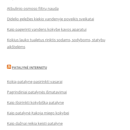
Atbulinio osmoso filtrų nauda
Didelio geležies kiekio vandenyje poveikis sveikatai
Kaip pagerinti vandens kokybę kavos aparatui
Kokius lauko tualetus rinktis sodams, sodyboms, statybų
aikštelėms
PATALYNĖ INTERNETU
Kokią patalynę pasirinkti vasarai
Pagrindiniai patalynės išmatavimai
Kaip išsirinkti kokybišką patalynę
Kaip patalynė įtakoja miego kokybei
Kaip dažnai reikia keisti patalynę