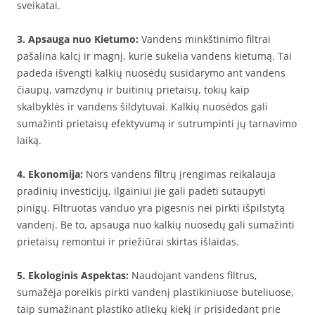
sveikatai.
3. Apsauga nuo Kietumo:
Vandens minkštinimo filtrai
pašalina kalcį ir magnį, kurie sukelia vandens kietumą. Tai
padeda išvengti kalkių nuosėdų susidarymo ant vandens
čiaupų, vamzdynų ir buitinių prietaisų, tokių kaip
skalbyklės ir vandens šildytuvai. Kalkių nuosėdos gali
sumažinti prietaisų efektyvumą ir sutrumpinti jų tarnavimo
laiką.
4. Ekonomija:
Nors vandens filtrų įrengimas reikalauja
pradinių investicijų, ilgainiui jie gali padėti sutaupyti
pinigų. Filtruotas vanduo yra pigesnis nei pirkti išpilstytą
vandenį. Be to, apsauga nuo kalkių nuosėdų gali sumažinti
prietaisų remontui ir priežiūrai skirtas išlaidas.
5. Ekologinis Aspektas:
Naudojant vandens filtrus,
sumažėja poreikis pirkti vandenį plastikiniuose buteliuose,
taip sumažinant plastiko atliekų kiekį ir prisidedant prie