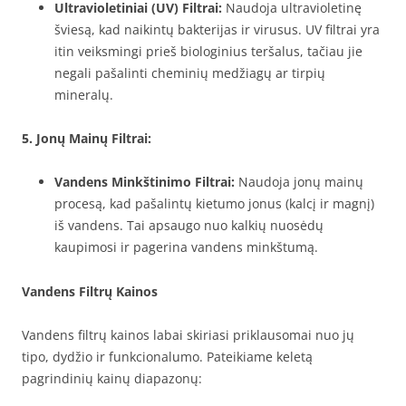
Ultravioletiniai (UV) Filtrai:
Naudoja ultravioletinę
šviesą, kad naikintų bakterijas ir virusus. UV filtrai yra
itin veiksmingi prieš biologinius teršalus, tačiau jie
negali pašalinti cheminių medžiagų ar tirpių
mineralų.
5. Jonų Mainų Filtrai:
Vandens Minkštinimo Filtrai:
Naudoja jonų mainų
procesą, kad pašalintų kietumo jonus (kalcį ir magnį)
iš vandens. Tai apsaugo nuo kalkių nuosėdų
kaupimosi ir pagerina vandens minkštumą.
Vandens Filtrų Kainos
Vandens filtrų kainos labai skiriasi priklausomai nuo jų
tipo, dydžio ir funkcionalumo. Pateikiame keletą
pagrindinių kainų diapazonų: