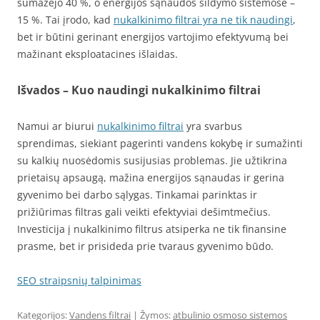
sumažėjo 40 %, o energijos sąnaudos šildymo sistemose –
15 %. Tai įrodo, kad
nukalkinimo filtrai yra ne tik naudingi
,
bet ir būtini gerinant energijos vartojimo efektyvumą bei
mažinant eksploatacines išlaidas.
Išvados – Kuo naudingi nukalkinimo filtrai
Namui ar biurui
nukalkinimo filtrai
yra svarbus
sprendimas, siekiant pagerinti vandens kokybę ir sumažinti
su kalkių nuosėdomis susijusias problemas. Jie užtikrina
prietaisų apsaugą, mažina energijos sąnaudas ir gerina
gyvenimo bei darbo sąlygas. Tinkamai parinktas ir
prižiūrimas filtras gali veikti efektyviai dešimtmečius.
Investicija į nukalkinimo filtrus atsiperka ne tik finansine
prasme, bet ir prisideda prie tvaraus gyvenimo būdo.
SEO straipsnių talpinimas
Kategorijos:
Vandens filtrai
| Žymos:
atbulinio osmoso sistemos