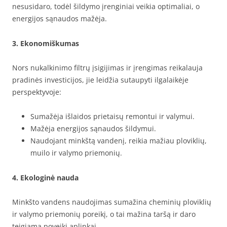
nesusidaro, todėl šildymo įrenginiai veikia optimaliai, o
energijos sąnaudos mažėja.
3. Ekonomiškumas
Nors nukalkinimo filtrų įsigijimas ir įrengimas reikalauja
pradinės investicijos, jie leidžia sutaupyti ilgalaikėje
perspektyvoje:
Sumažėja išlaidos prietaisų remontui ir valymui.
Mažėja energijos sąnaudos šildymui.
Naudojant minkštą vandenį, reikia mažiau ploviklių,
muilo ir valymo priemonių.
4. Ekologinė nauda
Minkšto vandens naudojimas sumažina cheminių ploviklių
ir valymo priemonių poreikį, o tai mažina taršą ir daro
teigiamą poveikį aplinkai.