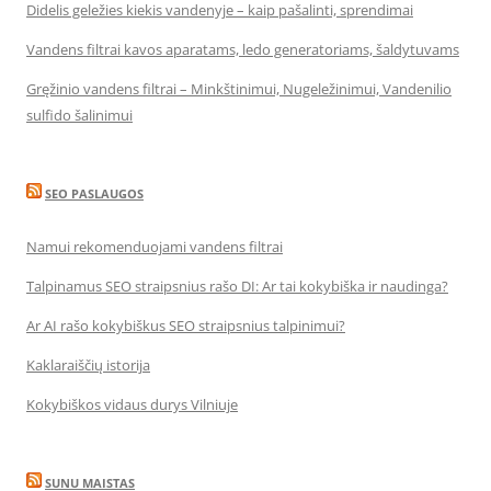
Didelis geležies kiekis vandenyje – kaip pašalinti, sprendimai
Vandens filtrai kavos aparatams, ledo generatoriams, šaldytuvams
Gręžinio vandens filtrai – Minkštinimui, Nugeležinimui, Vandenilio
sulfido šalinimui
SEO PASLAUGOS
Namui rekomenduojami vandens filtrai
Talpinamus SEO straipsnius rašo DI: Ar tai kokybiška ir naudinga?
Ar AI rašo kokybiškus SEO straipsnius talpinimui?
Kaklaraiščių istorija
Kokybiškos vidaus durys Vilniuje
SUNU MAISTAS