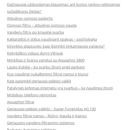
Dažniausiai užduodamas klausimas: ant kurios rankos nešiojamas
sužadėtuvių žiedas?
Atbulinio osmoso paskirtis
Osmoso filtrų – atbulinio osmoso nauda
Vandens filtrų po kriaukle svarba
Kaklaraištis ir stilius naudojant spalvas – psichologija
Kirpyklos plautuvės: kaip išsirinkti tinkamiausią variantą?
Kokybiškos vidaus durys Vilniuje
Minkštas ir švarus vanduo su Aquaphor S800
Lauko kubilai – ką svarbu žinoti prieš perkant
Kuo naudingi nukalkinimo filtrai namui ir biurui
Kaip pasirinkti geriausią pelėsio valiklį
Patalynės pirkimas internetu yra svarbus – ką naudinga žinoti
Mobiliųjų telefonų remontas
Aquaphor filtrai
Geriausias pelėsio valiklis – Super Fungicidas AG 100
Vandens filtrai namui – Rūšys, Nauda ir Kainos
Geriausios vandens filtravimo sistemos
Padangų žymėjimo reikšmės