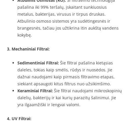
Atbulinis Osmosas (RO):
Ši filtravimo technologija
pašalina iki 99% teršalų, įskaitant sunkiuosius
metalus, bakterijas, virusus ir tirpus druskas.
Atbulinio osmoso sistemos yra sudėtingesnės ir
brangesnės, tačiau jos užtikrina itin aukštą vandens
kokybę.
3. Mechaniniai Filtrai:
Sedimentiniai Filtrai:
Šie filtrai pašalina kietąsias
daleles, tokias kaip smėlis, rūdys ir nuosėdos. Jie
dažnai naudojami kaip pirmasis filtravimo etapas,
siekiant apsaugoti kitus filtrus nuo užsikimšimo.
Keraminiai Filtrai:
Šie filtrai naudojami mikroskopinių
dalelių, bakterijų ir kai kurių parazitų šalinimui. Jie
yra ilgaamžiški ir lengvai valomi.
4. UV Filtrai: