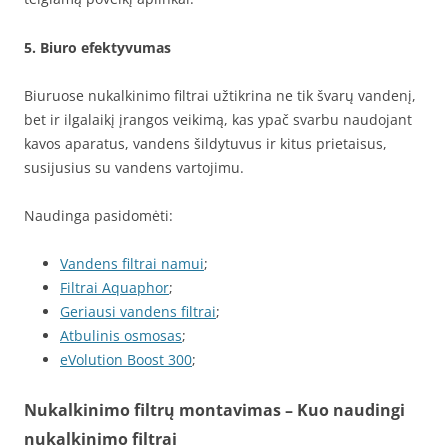
5. Biuro efektyvumas
Biuruose nukalkinimo filtrai užtikrina ne tik švarų vandenį,
bet ir ilgalaikį įrangos veikimą, kas ypač svarbu naudojant
kavos aparatus, vandens šildytuvus ir kitus prietaisus,
susijusius su vandens vartojimu.
Naudinga pasidomėti:
Vandens filtrai namui
;
Filtrai Aquaphor
;
Geriausi vandens filtrai
;
Atbulinis osmosas
;
eVolution Boost 300
;
Nukalkinimo filtrų montavimas – Kuo naudingi
nukalkinimo filtrai