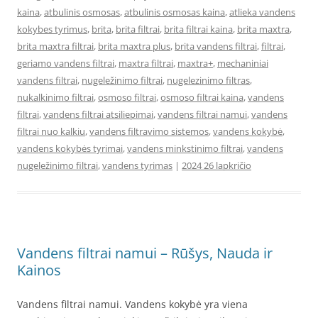
kaina
,
atbulinis osmosas
,
atbulinis osmosas kaina
,
atlieka vandens
kokybes tyrimus
,
brita
,
brita filtrai
,
brita filtrai kaina
,
brita maxtra
,
brita maxtra filtrai
,
brita maxtra plus
,
brita vandens filtrai
,
filtrai
,
geriamo vandens filtrai
,
maxtra filtrai
,
maxtra+
,
mechaniniai
vandens filtrai
,
nugeležinimo filtrai
,
nugelezinimo filtras
,
nukalkinimo filtrai
,
osmoso filtrai
,
osmoso filtrai kaina
,
vandens
filtrai
,
vandens filtrai atsiliepimai
,
vandens filtrai namui
,
vandens
filtrai nuo kalkiu
,
vandens filtravimo sistemos
,
vandens kokybė
,
vandens kokybės tyrimai
,
vandens minkstinimo filtrai
,
vandens
nugeležinimo filtrai
,
vandens tyrimas
|
2024 26 lapkričio
Vandens filtrai namui – Rūšys, Nauda ir
Kainos
Vandens filtrai namui. Vandens kokybė yra viena