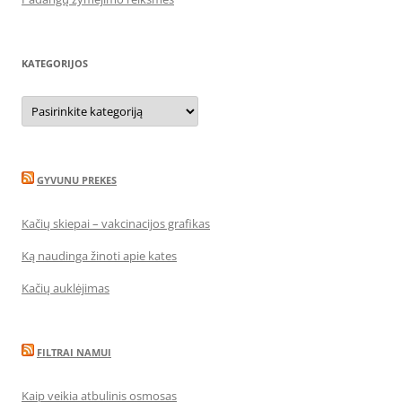
KATEGORIJOS
Kategorijos
GYVUNU PREKES
Kačių skiepai – vakcinacijos grafikas
Ką naudinga žinoti apie kates
Kačių auklėjimas
FILTRAI NAMUI
Kaip veikia atbulinis osmosas