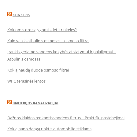
KLINKERIS
Kokiomis oro sąlygomis dėti trinkeles?
Kaip veikia atbulinis osmosas – osmoso filtrai
Įrankis geriamo vandens kokybės atstatymui ir palaikymui –
Atbulinis osmosas
Kokią naudą duoda osmoso filtrai
WPC terasinės lentos
BAKTERIJOS KANALIZACIJAI
Dažnos klaidos renkantis vandens filtrus – Praktiški pastebėjimai
Kokią nano dangą rinktis automobilio stiklams