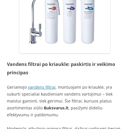
Vandens filtrai po kriaukle: paskirtis ir veikimo
principas
Geriamojo
vandens filtrai
, montuojami po kriaukle, yra
sukurti specialiai kasdieniam vandens vartojimui – tiek
maistui gaminti, tiek gėrimui. Šie filtrai, kuriuos platus
asortimentas siūlo
Buksvarus.lt
, pasižymi dideliu
efektyvumu ir patikimumu.
Modernūs atbulinio osmoso filtrai, dažnai vadinami tiesiog