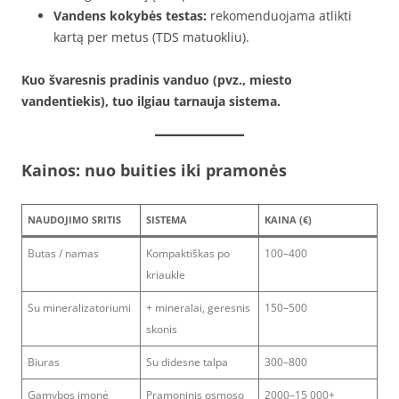
Vandens kokybės testas:
rekomenduojama atlikti
kartą per metus (TDS matuokliu).
Kuo švaresnis pradinis vanduo (pvz., miesto
vandentiekis), tuo ilgiau tarnauja sistema.
Kainos: nuo buities iki pramonės
NAUDOJIMO SRITIS
SISTEMA
KAINA (€)
Butas / namas
Kompaktiškas po
100–400
kriaukle
Su mineralizatoriumi
+ mineralai, geresnis
150–500
skonis
Biuras
Su didesne talpa
300–800
Gamybos įmonė
Pramoninis osmoso
2000–15 000+