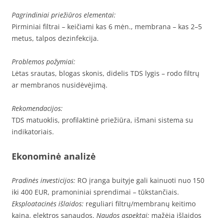
Pagrindiniai priežiūros elementai:
Pirminiai filtrai – keičiami kas 6 mėn., membrana – kas 2–5
metus, talpos dezinfekcija.
Problemos požymiai:
Lėtas srautas, blogas skonis, didelis TDS lygis – rodo filtrų
ar membranos nusidėvėjimą.
Rekomendacijos:
TDS matuoklis, profilaktinė priežiūra, išmani sistema su
indikatoriais.
Ekonominė analizė
Pradinės investicijos:
RO įranga buityje gali kainuoti nuo 150
iki 400 EUR, pramoniniai sprendimai – tūkstančiais.
Eksploatacinės išlaidos:
reguliari filtrų/membranų keitimo
kaina, elektros sąnaudos.
Naudos aspektai:
mažėja išlaidos