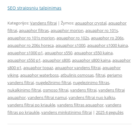
SEO straipsnių talpinimas
Kategorijos:
Vandens filtrai
| Žymos:
aquaphor crystal
,
aquaphor
filtrai
,
aquaphor filtras
,
aquaphor morion
,
aquaphor ro 101s
,
aquaphor ro 101s morion
,
aquaphor ro 102s
,
aquaphor ro 206s
,
aquaphor ro 206s horeca
,
aquaphor s1000
,
aquaphor s1000 kaina
,
aquaphor s1000 p1
,
aquaphor s550
,
aquaphor s550 kaina
,
aquaphor s550 p1
,
aquaphor s800
,
aquaphor s800 kaina
,
aquaphor
s800 p1
,
aquaphor topaz
,
aquaphor vandens filtrai
,
aquaphor
viking
,
aquaphor waterboss
,
atbulinis osmosas
,
filtrai
,
geriamo
vandens filtrai
,
nugeležinimo filtrai
,
nugelezinimo filtras
,
nukalkinimo filtrai
,
osmoso filtrai
,
vandens filtrai
,
vandens filtrai
aquaphor
,
vandens filtrai namui
,
vandens filtrai nuo kalkiu
,
vandens filtrai po kriaukle
,
vandens filtras aquaphor
,
vandens
filtras po kriaukle
,
vandens minkstinimo filtrai
|
2025 4 gegužės