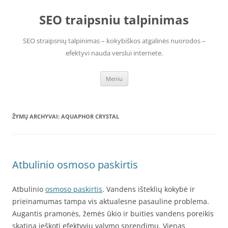
Pereiti
prie
SEO traipsniu talpinimas
turinio
SEO straipsnių talpinimas – kokybiškos atgalinės nuorodos –
efektyvi nauda verslui internete.
Meniu
ŽYMŲ ARCHYVAI:
AQUAPHOR CRYSTAL
Atbulinio osmoso paskirtis
Atbulinio
osmoso paskirtis
. Vandens išteklių kokybė ir
prieinamumas tampa vis aktualesne pasauline problema.
Augantis pramonės, žemės ūkio ir buities vandens poreikis
skatina ieškoti efektyvių valymo sprendimų. Vienas