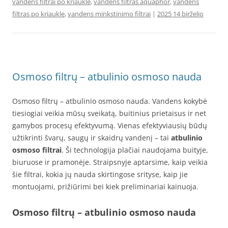
vandens filtrai po kriaukle
,
vandens filtras aquaphor
,
vandens
filtras po kriaukle
,
vandens minkstinimo filtrai
|
2025 14 birželio
Osmoso filtrų – atbulinio osmoso nauda
Osmoso filtrų – atbulinio osmoso nauda. Vandens kokybė
tiesiogiai veikia mūsų sveikatą, buitinius prietaisus ir net
gamybos procesų efektyvumą. Vienas efektyviausių būdų
užtikrinti švarų, saugų ir skaidrų vandenį – tai
atbulinio
osmoso filtrai
. Ši technologija plačiai naudojama buityje,
biuruose ir pramonėje. Straipsnyje aptarsime, kaip veikia
šie filtrai, kokia jų nauda skirtingose srityse, kaip jie
montuojami, prižiūrimi bei kiek preliminariai kainuoja.
Osmoso filtrų – atbulinio osmoso nauda