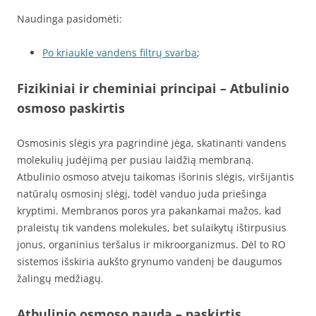
Naudinga pasidomėti:
Po kriaukle vandens filtrų svarba
;
Fizikiniai ir cheminiai principai
– Atbulinio
osmoso paskirtis
Osmosinis slėgis yra pagrindinė jėga, skatinanti vandens
molekulių judėjimą per pusiau laidžią membraną.
Atbulinio osmoso atveju taikomas išorinis slėgis, viršijantis
natūralų osmosinį slėgį, todėl vanduo juda priešinga
kryptimi. Membranos poros yra pakankamai mažos, kad
praleistų tik vandens molekules, bet sulaikytų ištirpusius
jonus, organinius teršalus ir mikroorganizmus. Dėl to RO
sistemos išskiria aukšto grynumo vandenį be daugumos
žalingų medžiagų.
Atbulinio osmoso nauda
– paskirtis