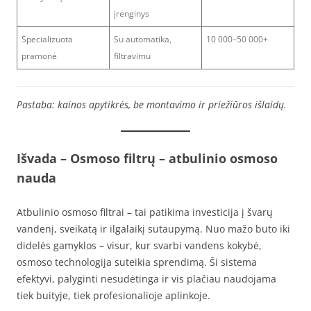
įrenginys
Specializuota
Su automatika,
10 000–50 000+
pramonė
filtravimu
Pastaba: kainos apytikrės, be montavimo ir priežiūros išlaidų.
Išvada – Osmoso filtrų – atbulinio osmoso
nauda
Atbulinio osmoso filtrai – tai patikima investicija į švarų
vandenį, sveikatą ir ilgalaikį sutaupymą. Nuo mažo buto iki
didelės gamyklos – visur, kur svarbi vandens kokybė,
osmoso technologija suteikia sprendimą. Ši sistema
efektyvi, palyginti nesudėtinga ir vis plačiau naudojama
tiek buityje, tiek profesionalioje aplinkoje.