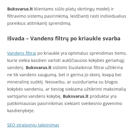
Buksvarus.lt
klientams siūlo platų skirtingų modelį ir
filtravimo sistemų pasirinkimą, leidžiantį rasti individualius
poreikius atitinkantį sprendimą.
Išvada – Vandens filtrų po kriaukle svarba
Vandens filtrai
po kriaukle yra optimalus sprendimas tiems,
kurie siekia kasdien vartoti aukščiausios kokybės geriamąjį
vandenį.
Buksvarus.lt
siūlomi šiuolaikiniai filtrai užtikrina
ne tik vandens saugumą, bet ir gerina jo skonį, kvapą bei
mineralinę sudėtį. Nesvarbu, ar susiduriama su blogos
kokybės vandeniu, ar tiesiog siekiama užtikrinti maksimalią
vartojamo vandens kokybę,
Buksvarus.lt
produktai yra
patikimiausias pasirinkimas siekiant sveikesnio gyvenimo
kasdienybėje.
SEO straipsnių talpinimas