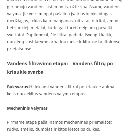
geriamojo vandens sistemomis, užtikrina išsamų vandens
valymą. Jie veiksmingai pašalina įvairias kenksmingas
medžiagas, tokias kaip manganas, nitratai, nitritai, amonis
bei sunkieji metalai, kurie gali turėti neigiamą poveikį
sveikatai. Papildomai, šie filtrai padeda išvengti kalkių
nuosėdų susidarymo arbatinukuose ir kituose buitiniuose
prietaisuose.
Vandens filtravimo etapai – Vandens filtrų po
kriaukle svarba
Buksvarus.lt
tiekiami vandens filtrai po kriaukle apima
kelis nuoseklius vandens valymo etapus:
Mechaninis valymas
Pirmame etape pašalinamos mechaninės priemaišos:
rūdys, smėlis, dumblas ir kitos kietosios dulkės.