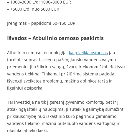
– 1000–3000 L/d: 1000–3000 EUR
– >5000 L/d: nuo 5000 EUR
Įrengimas – papildomi 50–150 EUR.
Išvados
– Atbulinio osmoso paskirtis
Atbulinio osmoso technologija,
kaip veikia osmosas
jau
turėjote suprasti – viena pažangiausių vandens valymo
priemonių. Ji užtikrina saugų, švarų ir ekonomiškai efektyvų
vandens tiekimą. Tinkamai prižiūrima sistema padeda
išvengti sveikatos problemų, mažina aplinkos taršą ir
ilgainiui atsiperka.
Tai investicija ne tik į geresnį gyvenimo komfortą, bet ir į
atsakingą išteklių naudojimą. Ji suteikia galimybę sumažinti
priklausomybę nuo iškastinio kuro pagrindu gaminamo
vandens tiekimo, mažina buteliuoto vandens vartojimą ir
plastiko atliekų kiekį.