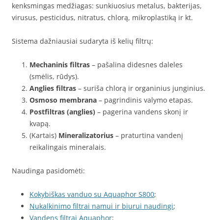
kenksmingas medžiagas: sunkiuosius metalus, bakterijas,
virusus, pesticidus, nitratus, chlorą, mikroplastiką ir kt.
Sistema dažniausiai sudaryta iš kelių filtrų:
Mechaninis filtras
– pašalina didesnes daleles
(smėlis, rūdys).
Anglies filtras
– suriša chlorą ir organinius junginius.
Osmoso membrana
– pagrindinis valymo etapas.
Postfiltras (anglies)
– pagerina vandens skonį ir
kvapą.
(Kartais)
Mineralizatorius
– praturtina vandenį
reikalingais mineralais.
Naudinga pasidomėti:
Kokybiškas vanduo su Aquaphor S800
;
Nukalkinimo filtrai namui ir biurui naudingi
;
Vandens filtrai Aquaphor
;