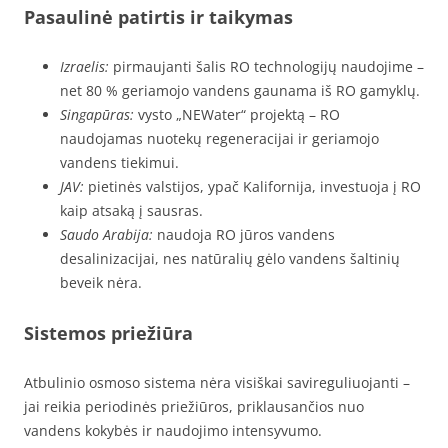
Pasaulinė patirtis ir taikymas
Izraelis:
pirmaujanti šalis RO technologijų naudojime –
net 80 % geriamojo vandens gaunama iš RO gamyklų.
Singapūras:
vysto „NEWater“ projektą – RO
naudojamas nuotekų regeneracijai ir geriamojo
vandens tiekimui.
JAV:
pietinės valstijos, ypač Kalifornija, investuoja į RO
kaip atsaką į sausras.
Saudo Arabija:
naudoja RO jūros vandens
desalinizacijai, nes natūralių gėlo vandens šaltinių
beveik nėra.
Sistemos priežiūra
Atbulinio osmoso sistema nėra visiškai savireguliuojanti –
jai reikia periodinės priežiūros, priklausančios nuo
vandens kokybės ir naudojimo intensyvumo.