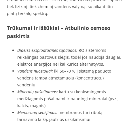
tiek fizikinį, tiek cheminį vandens valymą, sulaikant itin
platų teršalų spektrą.
Trūkumai ir iššūkiai
– Atbulinio osmoso
paskirtis
Didelės eksploatacinės sąnaudos:
RO sistemoms
reikalingas pastovus slėgis, todėl jos naudoja daugiau
elektros energijos nei kai kurios alternatyvos.
Vandens nuostoliai:
iki 50–70 % į sistemą paduoto
vandens tampa atmetamuoju (koncentruotu)
vandeniu.
Mineralų pašalinimas:
kartu su kenksmingomis
medžiagomis pašalinami ir naudingi mineralai (pvz.,
kalcis, magnis).
Membranų senėjimas:
membranos turi ribotą
tarnavimo laiką, jautrios užsikimšimui.