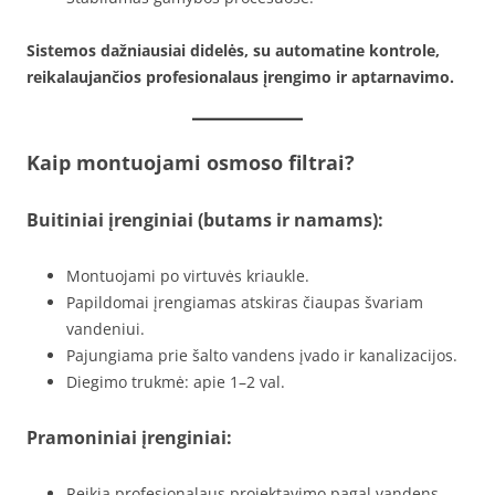
Sistemos dažniausiai didelės, su automatine kontrole,
reikalaujančios profesionalaus įrengimo ir aptarnavimo.
Kaip montuojami osmoso filtrai?
Buitiniai įrenginiai (butams ir namams):
Montuojami po virtuvės kriaukle.
Papildomai įrengiamas atskiras čiaupas švariam
vandeniui.
Pajungiama prie šalto vandens įvado ir kanalizacijos.
Diegimo trukmė: apie 1–2 val.
Pramoniniai įrenginiai:
Reikia profesionalaus projektavimo pagal vandens