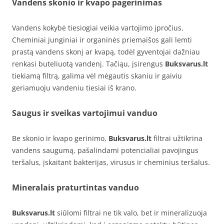
Vandens skonio ir kvapo pagerinimas
Vandens kokybė tiesiogiai veikia vartojimo įpročius.
Cheminiai junginiai ir organinės priemaišos gali lemti
prastą vandens skonį ar kvapą, todėl gyventojai dažniau
renkasi buteliuotą vandenį. Tačiąu, įsirengus
Buksvarus.lt
tiekiamą filtrą, galima vėl mėgautis skaniu ir gaiviu
geriamuoju vandeniu tiesiai iš krano.
Saugus ir sveikas vartojimui vanduo
Be skonio ir kvapo gerinimo,
Buksvarus.lt
filtrai užtikrina
vandens saugumą, pašalindami potencialiai pavojingus
teršalus, įskaitant bakterijas, virusus ir cheminius teršalus.
Mineralais praturtintas vanduo
Buksvarus.lt
siūlomi filtrai ne tik valo, bet ir mineralizuoja