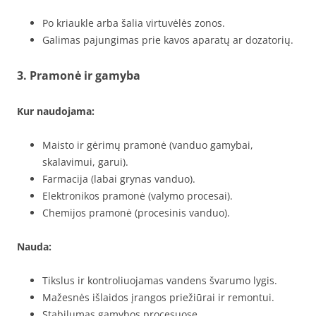
Po kriaukle arba šalia virtuvėlės zonos.
Galimas pajungimas prie kavos aparatų ar dozatorių.
3. Pramonė ir gamyba
Kur naudojama:
Maisto ir gėrimų pramonė (vanduo gamybai,
skalavimui, garui).
Farmacija (labai grynas vanduo).
Elektronikos pramonė (valymo procesai).
Chemijos pramonė (procesinis vanduo).
Nauda:
Tikslus ir kontroliuojamas vandens švarumo lygis.
Mažesnės išlaidos įrangos priežiūrai ir remontui.
Stabilumas gamybos procesuose.