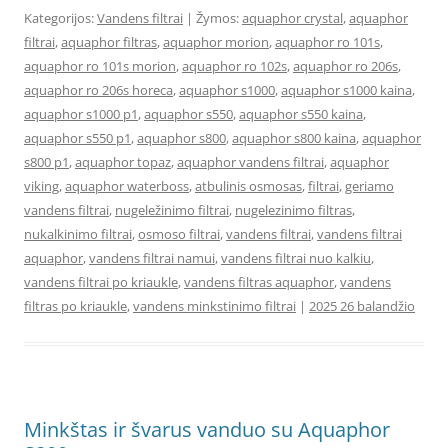
Kategorijos:
Vandens filtrai
| Žymos:
aquaphor crystal
,
aquaphor
filtrai
,
aquaphor filtras
,
aquaphor morion
,
aquaphor ro 101s
,
aquaphor ro 101s morion
,
aquaphor ro 102s
,
aquaphor ro 206s
,
aquaphor ro 206s horeca
,
aquaphor s1000
,
aquaphor s1000 kaina
,
aquaphor s1000 p1
,
aquaphor s550
,
aquaphor s550 kaina
,
aquaphor s550 p1
,
aquaphor s800
,
aquaphor s800 kaina
,
aquaphor
s800 p1
,
aquaphor topaz
,
aquaphor vandens filtrai
,
aquaphor
viking
,
aquaphor waterboss
,
atbulinis osmosas
,
filtrai
,
geriamo
vandens filtrai
,
nugeležinimo filtrai
,
nugelezinimo filtras
,
nukalkinimo filtrai
,
osmoso filtrai
,
vandens filtrai
,
vandens filtrai
aquaphor
,
vandens filtrai namui
,
vandens filtrai nuo kalkiu
,
vandens filtrai po kriaukle
,
vandens filtras aquaphor
,
vandens
filtras po kriaukle
,
vandens minkstinimo filtrai
|
2025 26 balandžio
Minkštas ir švarus vanduo su Aquaphor