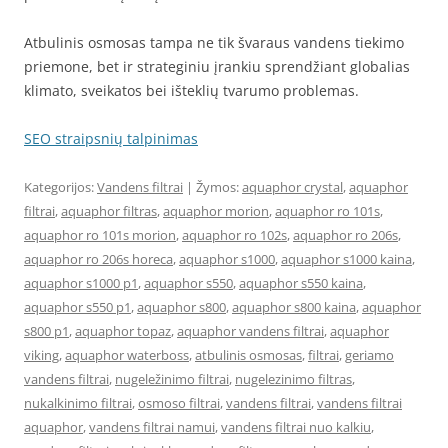
Atbulinis osmosas tampa ne tik švaraus vandens tiekimo
priemone, bet ir strateginiu įrankiu sprendžiant globalias
klimato, sveikatos bei išteklių tvarumo problemas.
SEO straipsnių talpinimas
Kategorijos:
Vandens filtrai
| Žymos:
aquaphor crystal
,
aquaphor
filtrai
,
aquaphor filtras
,
aquaphor morion
,
aquaphor ro 101s
,
aquaphor ro 101s morion
,
aquaphor ro 102s
,
aquaphor ro 206s
,
aquaphor ro 206s horeca
,
aquaphor s1000
,
aquaphor s1000 kaina
,
aquaphor s1000 p1
,
aquaphor s550
,
aquaphor s550 kaina
,
aquaphor s550 p1
,
aquaphor s800
,
aquaphor s800 kaina
,
aquaphor
s800 p1
,
aquaphor topaz
,
aquaphor vandens filtrai
,
aquaphor
viking
,
aquaphor waterboss
,
atbulinis osmosas
,
filtrai
,
geriamo
vandens filtrai
,
nugeležinimo filtrai
,
nugelezinimo filtras
,
nukalkinimo filtrai
,
osmoso filtrai
,
vandens filtrai
,
vandens filtrai
aquaphor
,
vandens filtrai namui
,
vandens filtrai nuo kalkiu
,