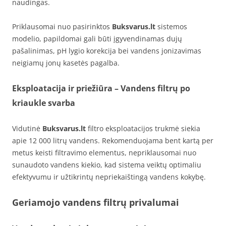
naudingas.
Priklausomai nuo pasirinktos
Buksvarus.lt
sistemos
modelio, papildomai gali būti įgyvendinamas dujų
pašalinimas, pH lygio korekcija bei vandens jonizavimas
neigiamų jonų kasetės pagalba.
Eksploatacija ir priežiūra – Vandens filtrų po
kriaukle svarba
Vidutinė
Buksvarus.lt
filtro eksploatacijos trukmė siekia
apie 12 000 litrų vandens. Rekomenduojama bent kartą per
metus keisti filtravimo elementus, nepriklausomai nuo
sunaudoto vandens kiekio, kad sistema veiktų optimaliu
efektyvumu ir užtikrintų nepriekaištingą vandens kokybę.
Geriamojo vandens filtrų privalumai