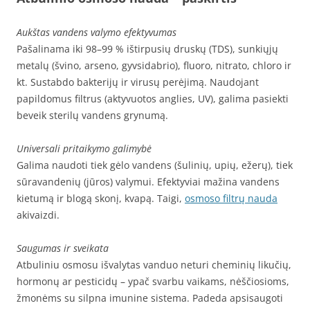
Aukštas vandens valymo efektyvumas
Pašalinama iki 98–99 % ištirpusių druskų (TDS), sunkiųjų
metalų (švino, arseno, gyvsidabrio), fluoro, nitrato, chloro ir
kt. Sustabdo bakterijų ir virusų perėjimą. Naudojant
papildomus filtrus (aktyvuotos anglies, UV), galima pasiekti
beveik sterilų vandens grynumą.
Universali pritaikymo galimybė
Galima naudoti tiek gėlo vandens (šulinių, upių, ežerų), tiek
sūravandenių (jūros) valymui. Efektyviai mažina vandens
kietumą ir blogą skonį, kvapą. Taigi,
osmoso filtrų nauda
akivaizdi.
Saugumas ir sveikata
Atbuliniu osmosu išvalytas vanduo neturi cheminių likučių,
hormonų ar pesticidų – ypač svarbu vaikams, nėščiosioms,
žmonėms su silpna imunine sistema. Padeda apsisaugoti