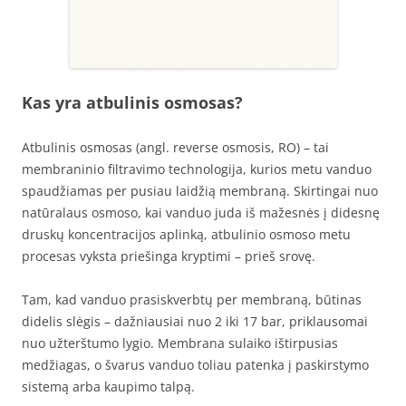
Kas yra atbulinis osmosas?
Atbulinis osmosas (angl. reverse osmosis, RO) – tai
membraninio filtravimo technologija, kurios metu vanduo
spaudžiamas per pusiau laidžią membraną. Skirtingai nuo
natūralaus osmoso, kai vanduo juda iš mažesnės į didesnę
druskų koncentracijos aplinką, atbulinio osmoso metu
procesas vyksta priešinga kryptimi – prieš srovę.
Tam, kad vanduo prasiskverbtų per membraną, būtinas
didelis slėgis – dažniausiai nuo 2 iki 17 bar, priklausomai
nuo užterštumo lygio. Membrana sulaiko ištirpusias
medžiagas, o švarus vanduo toliau patenka į paskirstymo
sistemą arba kaupimo talpą.