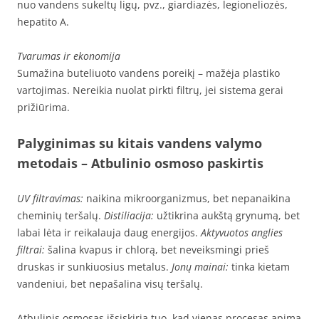
nuo vandens sukeltų ligų, pvz., giardiazės, legioneliozės,
hepatito A.
Tvarumas ir ekonomija
Sumažina buteliuoto vandens poreikį – mažėja plastiko
vartojimas. Nereikia nuolat pirkti filtrų, jei sistema gerai
prižiūrima.
Palyginimas su kitais vandens valymo
metodais
– Atbulinio osmoso paskirtis
UV filtravimas:
naikina mikroorganizmus, bet nepanaikina
cheminių teršalų.
Distiliacija:
užtikrina aukštą grynumą, bet
labai lėta ir reikalauja daug energijos.
Aktyvuotos anglies
filtrai:
šalina kvapus ir chlorą, bet neveiksmingi prieš
druskas ir sunkiuosius metalus.
Jonų mainai:
tinka kietam
vandeniui, bet nepašalina visų teršalų.
Atbulinis osmosas išsiskiria tuo, kad vienas procesas apima