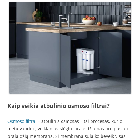
Kaip veikia atbulinio osmoso filtrai?
Osmoso filtrai
– atbulinis osmosas – tai procesas, kurio
metu vanduo, veikiamas slėgio, praleidžiamas pro pusiau
pralaidžią membraną. Ši membrana sulaiko beveik visas