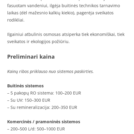
fasuotam vandeniui, ilgėja buitinės technikos tarnavimo
laikas (dėl mažesnio kalkių kiekio), pagerėja sveikatos
rodikliai.
Ilgainiui atbulinis osmosas atsiperka tiek ekonomiškai, tiek
sveikatos ir ekologijos požiūriu.
Preliminari kaina
Kainų ribos priklauso nuo sistemos paskirties.
Buitinės sistemos
– 5 pakopų RO sistema: 100–200 EUR
– Su UV: 150–300 EUR
– Su remineralizacija: 200–350 EUR
Komercinės / pramoninės sistemos
– 200–500 L/d: 500–1000 EUR