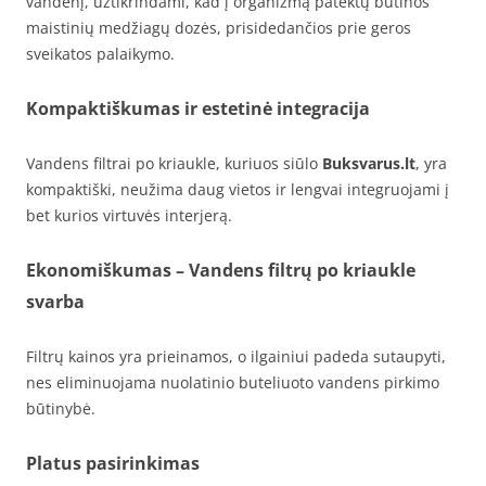
vandenį, užtikrindami, kad į organizmą patektų būtinos
maistinių medžiagų dozės, prisidedančios prie geros
sveikatos palaikymo.
Kompaktiškumas ir estetinė integracija
Vandens filtrai po kriaukle, kuriuos siūlo
Buksvarus.lt
, yra
kompaktiški, neužima daug vietos ir lengvai integruojami į
bet kurios virtuvės interjerą.
Ekonomiškumas – Vandens filtrų po kriaukle
svarba
Filtrų kainos yra prieinamos, o ilgainiui padeda sutaupyti,
nes eliminuojama nuolatinio buteliuoto vandens pirkimo
būtinybė.
Platus pasirinkimas