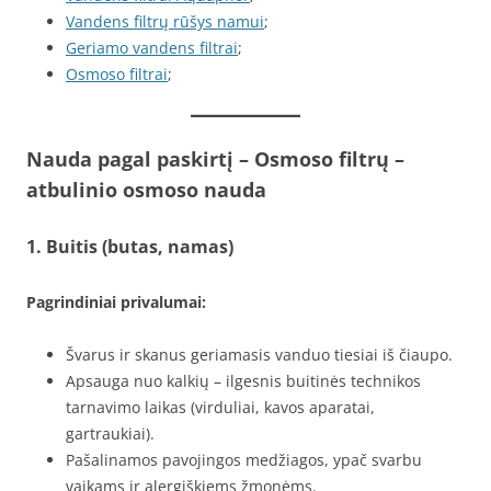
Vandens filtrų rūšys namui
;
Geriamo vandens filtrai
;
Osmoso filtrai
;
Nauda pagal paskirtį – Osmoso filtrų –
atbulinio osmoso nauda
1. Buitis (butas, namas)
Pagrindiniai privalumai:
Švarus ir skanus geriamasis vanduo tiesiai iš čiaupo.
Apsauga nuo kalkių – ilgesnis buitinės technikos
tarnavimo laikas (virduliai, kavos aparatai,
gartraukiai).
Pašalinamos pavojingos medžiagos, ypač svarbu
vaikams ir alergiškiems žmonėms.