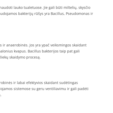
naudoti lauko tualetuose. Jie gali būti miltelių, skysčio
audojamos bakterijų rūšys yra Bacillus, Pseudomonas ir
ės ir anaerobinės. Jos yra ypač veiksmingos skaidant
onius kvapus. Bacillus bakterijos taip pat gali
tliekų skaidymo procesą.
obinės ir labai efektyvios skaidant sudėtingas
jamos sistemose su geru ventiliavimu ir gali padėti
.