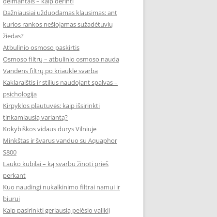
deimantais – kaip derinti
Dažniausiai užduodamas klausimas: ant
kurios rankos nešiojamas sužadėtuvių
žiedas?
Atbulinio osmoso paskirtis
Osmoso filtrų – atbulinio osmoso nauda
Vandens filtrų po kriaukle svarba
Kaklaraištis ir stilius naudojant spalvas –
psichologija
Kirpyklos plautuvės: kaip išsirinkti
tinkamiausią variantą?
Kokybiškos vidaus durys Vilniuje
Minkštas ir švarus vanduo su Aquaphor
S800
Lauko kubilai – ką svarbu žinoti prieš
perkant
Kuo naudingi nukalkinimo filtrai namui ir
biurui
Kaip pasirinkti geriausią pelėsio valiklį