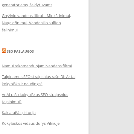
generatoriams, šaldytuvams
Gręžinio vandens filtrai – Minkštinimui,
Nugeležinimui, Vandenilio sulfido
šalinimui
SEO PASLAUGOS
Namui rekomenduojami vandens filtrai
Talpinamus SEO straipsnius rašo DI: Ar tai
kokybiška ir naudinga?
Ar AI rašo kokybiškus SEO straipsnius
talpinimui?
Kaklaraiščių istorija
Kokybiškos vidaus durys Vilniuje