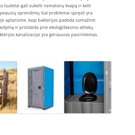
ko tualetai gali sukelti nemalonų kvapą ir kelti
tyviausių sprendimų šiai problemai spręsti yra
je aptarsime, kaip bakterijos padeda sumažinti
idymą ir prisideda prie ekologiškesnio atliekų
terijos kanalizacijai yra geriausias pasirinkimas.