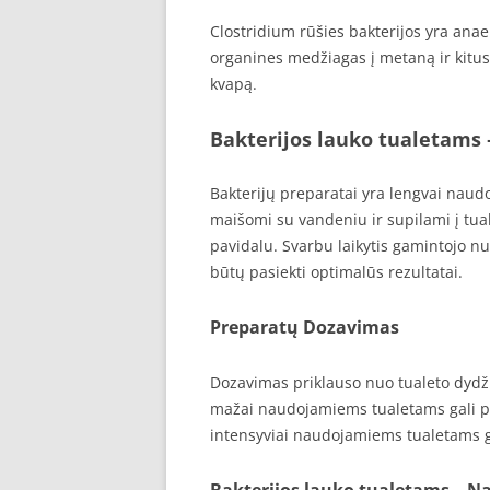
Clostridium rūšies bakterijos yra anae
organines medžiagas į metaną ir kitus 
kvapą.
Bakterijos lauko tualetams 
Bakterijų preparatai yra lengvai naudoj
maišomi su vandeniu ir supilami į tual
pavidalu. Svarbu laikytis gamintojo 
būtų pasiekti optimalūs rezultatai.
Preparatų Dozavimas
Dozavimas priklauso nuo tualeto dyd
mažai naudojamiems tualetams gali pa
intensyviai naudojamiems tualetams ga
Bakterijos lauko tualetams –