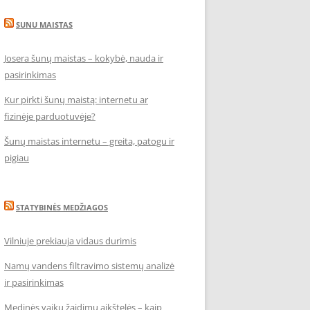
SUNU MAISTAS
Josera šunų maistas – kokybė, nauda ir
pasirinkimas
Kur pirkti šunų maistą: internetu ar
fizinėje parduotuvėje?
Šunų maistas internetu – greita, patogu ir
pigiau
STATYBINĖS MEDŽIAGOS
Vilniuje prekiauja vidaus durimis
Namų vandens filtravimo sistemų analizė
ir pasirinkimas
Medinės vaikų žaidimų aikštelės – kaip