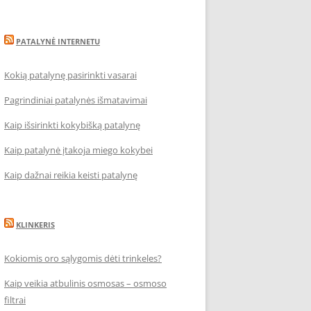
PATALYNĖ INTERNETU
Kokią patalynę pasirinkti vasarai
Pagrindiniai patalynės išmatavimai
Kaip išsirinkti kokybišką patalynę
Kaip patalynė įtakoja miego kokybei
Kaip dažnai reikia keisti patalynę
KLINKERIS
Kokiomis oro sąlygomis dėti trinkeles?
Kaip veikia atbulinis osmosas – osmoso
filtrai