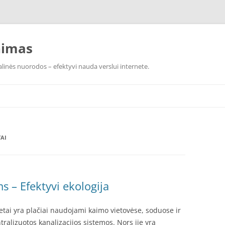
nimas
linės nuorodos – efektyvi nauda verslui internete.
AI
s – Efektyvi ekologija
etai yra plačiai naudojami kaimo vietovėse, soduose ir
ntralizuotos kanalizacijos sistemos. Nors jie yra