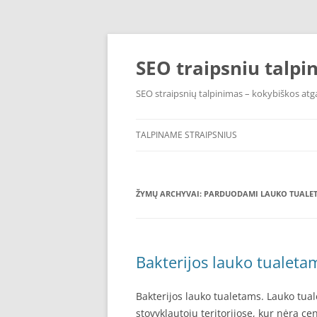
Pereiti
prie
turinio
SEO traipsniu talpi
SEO straipsnių talpinimas – kokybiškos atga
TALPINAME STRAIPSNIUS
ŽYMŲ ARCHYVAI:
PARDUODAMI LAUKO TUALET
Bakterijos lauko tualetam
Bakterijos lauko tualetams. Lauko tual
stovyklautojų teritorijose, kur nėra ce