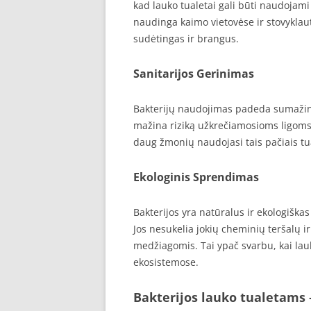
kad lauko tualetai gali būti naudojami 
naudinga kaimo vietovėse ir stovyklaut
sudėtingas ir brangus.
Sanitarijos Gerinimas
Bakterijų naudojimas padeda sumažint
mažina riziką užkrečiamosioms ligoms p
daug žmonių naudojasi tais pačiais tua
Ekologinis Sprendimas
Bakterijos yra natūralus ir ekologiška
Jos nesukelia jokių cheminių teršalų 
medžiagomis. Tai ypač svarbu, kai lauk
ekosistemose.
Bakterijos lauko tualetams 