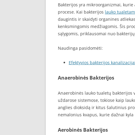
Bakterijos yra mikroorganizmai, kuri
procese. Kai bakterijos
lauko tualetam
daugintis ir skaidyti organines atlie
kenksmingomis medžiagomis. Šis proc
sąlygomis, priklausomai nuo bakterijų 
Naudinga pasidomėti:
Efektyvios bakterijos kanalizacija
Anaerobinės Bakterijos
Anaerobinės lauko tualetų bakterijos 
uždarose sistemose, tokiose kaip lauk
anglies dioksidą ir kitus šalutinius pr
nemalonius kvapus, kurie dažnai kyla 
Aerobinės Bakterijos