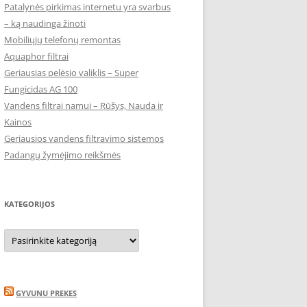
Patalynės pirkimas internetu yra svarbus
– ką naudinga žinoti
Mobiliųjų telefonų remontas
Aquaphor filtrai
Geriausias pelėsio valiklis – Super
Fungicidas AG 100
Vandens filtrai namui – Rūšys, Nauda ir
Kainos
Geriausios vandens filtravimo sistemos
Padangų žymėjimo reikšmės
KATEGORIJOS
Kategorijos
GYVUNU PREKES