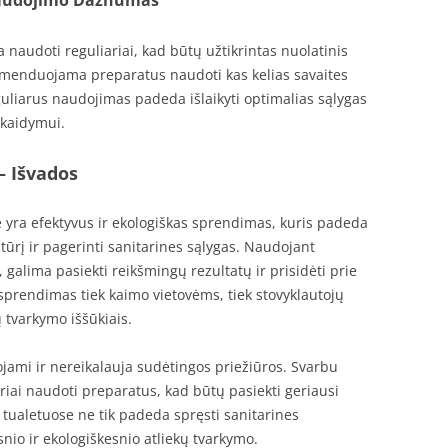
audoti reguliariai, kad būtų užtikrintas nuolatinis
omenduojama preparatus naudoti kas kelias savaites
liarus naudojimas padeda išlaikyti optimalias sąlygas
 skaidymui.
– Išvados
 yra efektyvus ir ekologiškas sprendimas, kuris padeda
ūrį ir pagerinti sanitarines sąlygas. Naudojant
 galima pasiekti reikšmingų rezultatų ir prisidėti prie
 sprendimas tiek kaimo vietovėms, tiek stovyklautojų
ų tvarkymo iššūkiais.
ojami ir nereikalauja sudėtingos priežiūros. Svarbu
riai naudoti preparatus, kad būtų pasiekti geriausi
 tualetuose ne tik padeda spręsti sanitarines
snio ir ekologiškesnio atliekų tvarkymo.