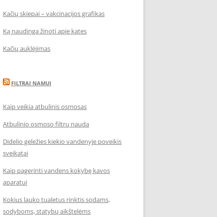
Kačių skiepai – vakcinacijos grafikas
Ką naudinga žinoti apie kates
Kačių auklėjimas
FILTRAI NAMUI
Kaip veikia atbulinis osmosas
Atbulinio osmoso filtrų nauda
Didelio geležies kiekio vandenyje poveikis
sveikatai
Kaip pagerinti vandens kokybę kavos
aparatui
Kokius lauko tualetus rinktis sodams,
sodyboms, statybų aikštelėms