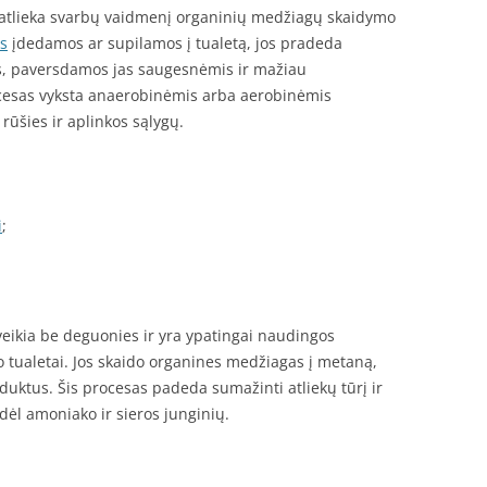
e atlieka svarbų vaidmenį organinių medžiagų skaidymo
s
įdedamos ar supilamos į tualetą, jos pradeda
kas, paversdamos jas saugesnėmis ir mažiau
esas vyksta anaerobinėmis arba aerobinėmis
rūšies ir aplinkos sąlygų.
i
;
veikia be deguonies ir yra ypatingai naudingos
o tualetai. Jos skaido organines medžiagas į metaną,
oduktus. Šis procesas padeda sumažinti atliekų tūrį ir
dėl amoniako ir sieros junginių.