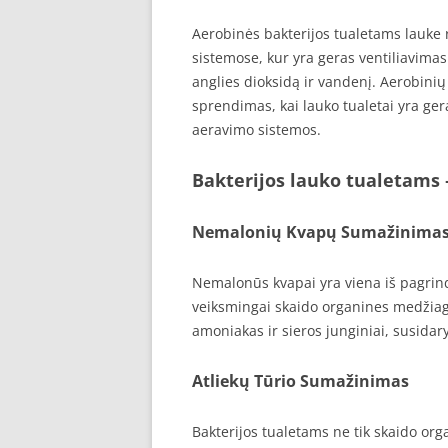
Aerobinės bakterijos tualetams lauke
sistemose, kur yra geras ventiliavimas
anglies dioksidą ir vandenį. Aerobini
sprendimas, kai lauko tualetai yra ge
aeravimo sistemos.
Bakterijos lauko tualetams
Nemalonių Kvapų Sumažinima
Nemalonūs kvapai yra viena iš pagrind
veiksmingai skaido organines medžiaga
amoniakas ir sieros junginiai, susida
Atliekų Tūrio Sumažinimas
Bakterijos tualetams ne tik skaido orga