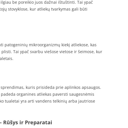
ilgiau be poreikio juos dažnai ištuštinti. Tai ypač
ojų stovyklose, kur atliekų tvarkymas gali būti
i patogeninių mikroorganizmų kiekį atliekose, kas
listi. Tai ypač svarbu viešose vietose ir šeimose, kur
letais.
s sprendimas, kuris prisideda prie aplinkos apsaugos.
ir padeda organines atliekas paversti saugesnėmis
o tualetai yra arti vandens telkinių arba jautriose
– Rūšys ir Preparatai