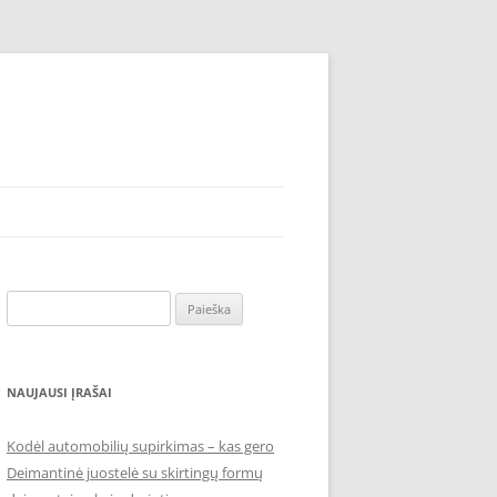
Ieškoti:
NAUJAUSI ĮRAŠAI
Kodėl automobilių supirkimas – kas gero
Deimantinė juostelė su skirtingų formų