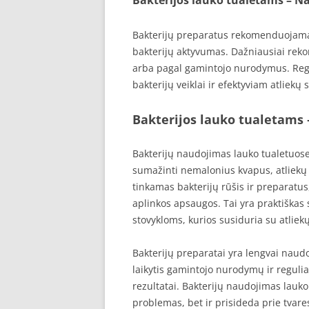
Bakterijų preparatus rekomenduojama n
bakterijų aktyvumas. Dažniausiai rek
arba pagal gamintojo nurodymus. Regu
bakterijų veiklai ir efektyviam atliekų
Bakterijos lauko tualetams 
Bakterijų naudojimas lauko tualetuose
sumažinti nemalonius kvapus, atliekų t
tinkamas bakterijų rūšis ir preparatus,
aplinkos apsaugos. Tai yra praktiškas
stovykloms, kurios susiduria su atliek
Bakterijų preparatai yra lengvai naud
laikytis gamintojo nurodymų ir regulia
rezultatai. Bakterijų naudojimas lauko
problemas, bet ir prisideda prie tvare