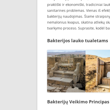
praktiški ir ekonomiški, tradiciniai lau
sanitarines problemas. Vienas iš efek
bakterijų naudojimas. Šiame straipsny
nemalonius kvapus, skatina atliekų ska
tvarkymo proceso. Suprasite, kodėl bak
Bakterijos lauko tualetams
Bakterijų Veikimo Principas