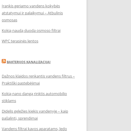
Įrankis geriamo vandens kokybės
atstatymui ir palaikymui – Atbulinis
osmosas
Kokią naudą duoda osmoso filtrai
WPC terasinės lentos
BAKTERIJOS KANALIZACIJAI
Dažnos klaidos renkantis vandens filtrus –
Praktiški pastebėjimai
Kokią nano dangą rinktis automobilio
stiklams
Didelis geležies kiekis vandenyje – kaip
pašalinti, sprendimai
Vandens filtrai kavos aparatams, ledo