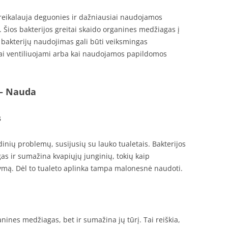
 reikalauja deguonies ir dažniausiai naudojamos
. Šios bakterijos greitai skaido organines medžiagas į
ų bakterijų naudojimas gali būti veiksmingas
rai ventiliuojami arba kai naudojamos papildomos
 – Nauda
s
inių problemų, susijusių su lauko tualetais. Bakterijos
s ir sumažina kvapiųjų junginių, tokių kaip
rymą. Dėl to tualeto aplinka tampa malonesnė naudoti.
nines medžiagas, bet ir sumažina jų tūrį. Tai reiškia,