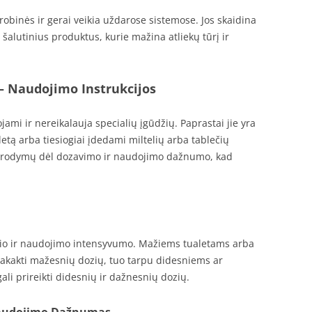
robinės ir gerai veikia uždarose sistemose. Jos skaidina
šalutinius produktus, kurie mažina atliekų tūrį ir
– Naudojimo Instrukcijos
ami ir nereikalauja specialių įgūdžių. Paprastai jie yra
etą arba tiesiogiai įdedami miltelių arba tablečių
nurodymų dėl dozavimo ir naudojimo dažnumo, kad
žio ir naudojimo intensyvumo. Mažiems tualetams arba
kakti mažesnių dozių, tuo tarpu didesniems ar
li prireikti didesnių ir dažnesnių dozių.
 Naudojimo Dažnumas