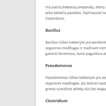
Yra įvairių bakterijų preparatų, skirtų 
arba tablečių pavidalu. Dažniausiai n
Clostridium.
Bacillus
Bacillus rūšies bakterijos yra aerobin
organines medžiagas ir mažinant nemal
gaminti fermentus, kurie pagreitina a
Pseudomonas
Pseudomonas rūšies bakterijos yra aer
organines medžiagas. Jos dažnai naudo
greitai sumažinti atliekų tūrį bei kvapą
Clostridium