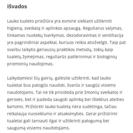
Išvados
Lauko tualeto priežiūra yra esminė siekiant užtikrinti
higieną, sveikatą ir aplinkos apsaugą. Reguliarus valymas,
tinkamas nuotekų tvarkymas, dezodoravimas ir ventiliacija
yra pagrindiniai aspektai, kuriuos reikia atsižvelgti. Taip pat
svarbu laikytis geriausių praktikos metodų, tokių kaip
tualetų žymėjimas, reguliarūs patikrinimai ir biologinių
priemonių naudojimas.
Laikydamiesi šių gairių, galėsite užtikrinti, kad lauko
tualetai bus patogūs naudoti, švarūs ir saugūs visiems
naudotojams. Tai ne tik prisideda prie žmonių sveikatos ir
gerovės, bet ir padeda saugoti aplinką bei išteklius ateities
kartoms. Prižiūrėti lauko tualetą nėra sudėtinga, tačiau
reikalauja nuoseklumo ir atsakomybės. Gerai prižiūrimi
tualetai gali tarnauti ilgai ir užtikrinti patogumą bei
saugumą visiems naudotojams.