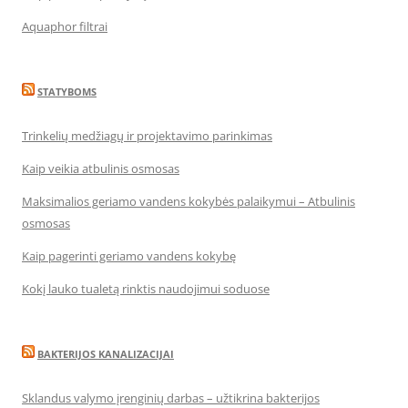
Aquaphor filtrai
STATYBOMS
Trinkelių medžiagų ir projektavimo parinkimas
Kaip veikia atbulinis osmosas
Maksimalios geriamo vandens kokybės palaikymui – Atbulinis
osmosas
Kaip pagerinti geriamo vandens kokybę
Kokį lauko tualetą rinktis naudojimui soduose
BAKTERIJOS KANALIZACIJAI
Sklandus valymo įrenginių darbas – užtikrina bakterijos