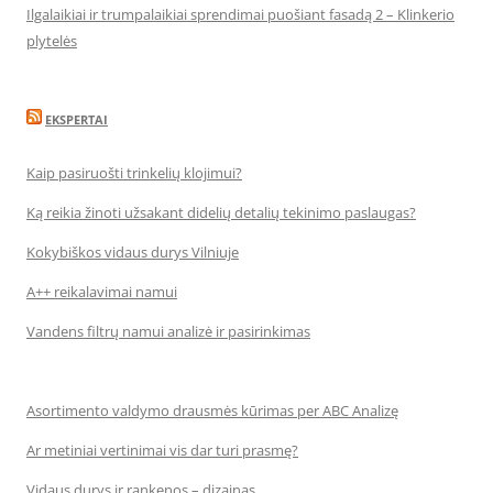
Ilgalaikiai ir trumpalaikiai sprendimai puošiant fasadą 2 – Klinkerio
plytelės
EKSPERTAI
Kaip pasiruošti trinkelių klojimui?
Ką reikia žinoti užsakant didelių detalių tekinimo paslaugas?
Kokybiškos vidaus durys Vilniuje
A++ reikalavimai namui
Vandens filtrų namui analizė ir pasirinkimas
Asortimento valdymo drausmės kūrimas per ABC Analizę
Ar metiniai vertinimai vis dar turi prasmę?
Vidaus durys ir rankenos – dizainas