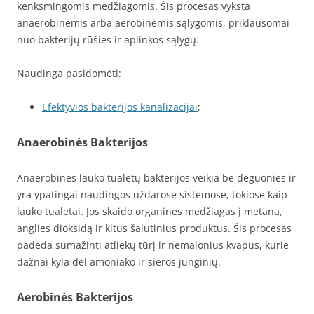
kenksmingomis medžiagomis. Šis procesas vyksta
anaerobinėmis arba aerobinėmis sąlygomis, priklausomai
nuo bakterijų rūšies ir aplinkos sąlygų.
Naudinga pasidomėti:
Efektyvios bakterijos kanalizacijai
;
Anaerobinės Bakterijos
Anaerobinės lauko tualetų bakterijos veikia be deguonies ir
yra ypatingai naudingos uždarose sistemose, tokiose kaip
lauko tualetai. Jos skaido organines medžiagas į metaną,
anglies dioksidą ir kitus šalutinius produktus. Šis procesas
padeda sumažinti atliekų tūrį ir nemalonius kvapus, kurie
dažnai kyla dėl amoniako ir sieros junginių.
Aerobinės Bakterijos