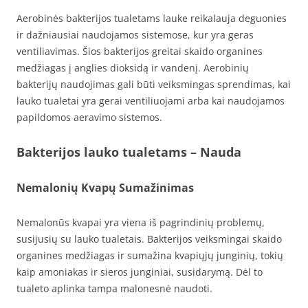
Aerobinės bakterijos tualetams lauke reikalauja deguonies
ir dažniausiai naudojamos sistemose, kur yra geras
ventiliavimas. Šios bakterijos greitai skaido organines
medžiagas į anglies dioksidą ir vandenį. Aerobinių
bakterijų naudojimas gali būti veiksmingas sprendimas, kai
lauko tualetai yra gerai ventiliuojami arba kai naudojamos
papildomos aeravimo sistemos.
Bakterijos lauko tualetams – Nauda
Nemalonių Kvapų Sumažinimas
Nemalonūs kvapai yra viena iš pagrindinių problemų,
susijusių su lauko tualetais. Bakterijos veiksmingai skaido
organines medžiagas ir sumažina kvapiųjų junginių, tokių
kaip amoniakas ir sieros junginiai, susidarymą. Dėl to
tualeto aplinka tampa malonesnė naudoti.