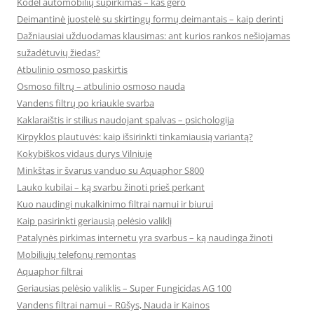
Kodėl automobilių supirkimas – kas gero
Deimantinė juostelė su skirtingų formų deimantais – kaip derinti
Dažniausiai užduodamas klausimas: ant kurios rankos nešiojamas
sužadėtuvių žiedas?
Atbulinio osmoso paskirtis
Osmoso filtrų – atbulinio osmoso nauda
Vandens filtrų po kriaukle svarba
Kaklaraištis ir stilius naudojant spalvas – psichologija
Kirpyklos plautuvės: kaip išsirinkti tinkamiausią variantą?
Kokybiškos vidaus durys Vilniuje
Minkštas ir švarus vanduo su Aquaphor S800
Lauko kubilai – ką svarbu žinoti prieš perkant
Kuo naudingi nukalkinimo filtrai namui ir biurui
Kaip pasirinkti geriausią pelėsio valiklį
Patalynės pirkimas internetu yra svarbus – ką naudinga žinoti
Mobiliųjų telefonų remontas
Aquaphor filtrai
Geriausias pelėsio valiklis – Super Fungicidas AG 100
Vandens filtrai namui – Rūšys, Nauda ir Kainos