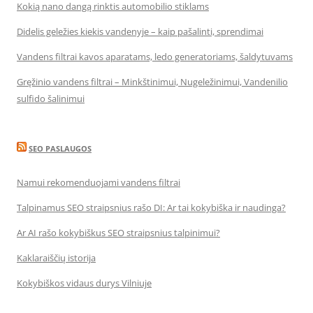
Kokią nano dangą rinktis automobilio stiklams
Didelis geležies kiekis vandenyje – kaip pašalinti, sprendimai
Vandens filtrai kavos aparatams, ledo generatoriams, šaldytuvams
Gręžinio vandens filtrai – Minkštinimui, Nugeležinimui, Vandenilio
sulfido šalinimui
SEO PASLAUGOS
Namui rekomenduojami vandens filtrai
Talpinamus SEO straipsnius rašo DI: Ar tai kokybiška ir naudinga?
Ar AI rašo kokybiškus SEO straipsnius talpinimui?
Kaklaraiščių istorija
Kokybiškos vidaus durys Vilniuje