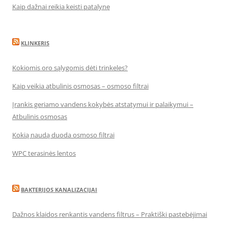
Kaip dažnai reikia keisti patalynę
KLINKERIS
Kokiomis oro sąlygomis dėti trinkeles?
Kaip veikia atbulinis osmosas – osmoso filtrai
Įrankis geriamo vandens kokybės atstatymui ir palaikymui –
Atbulinis osmosas
Kokią naudą duoda osmoso filtrai
WPC terasinės lentos
BAKTERIJOS KANALIZACIJAI
Dažnos klaidos renkantis vandens filtrus – Praktiški pastebėjimai