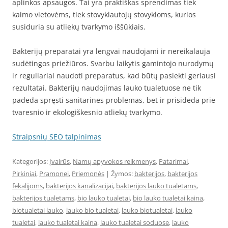
aplinkos apsaugos. Tai yra praktiškas sprendimas tiek
kaimo vietovėms, tiek stovyklautojų stovykloms, kurios
susiduria su atliekų tvarkymo iššūkiais.
Bakterijų preparatai yra lengvai naudojami ir nereikalauja
sudėtingos priežiūros. Svarbu laikytis gamintojo nurodymų
ir reguliariai naudoti preparatus, kad būtų pasiekti geriausi
rezultatai. Bakterijų naudojimas lauko tualetuose ne tik
padeda spręsti sanitarines problemas, bet ir prisideda prie
tvaresnio ir ekologiškesnio atliekų tvarkymo.
Straipsnių SEO talpinimas
Kategorijos:
Įvairūs
,
Namų apyvokos reikmenys
,
Patarimai
,
Pirkiniai
,
Pramonei
,
Priemonės
| Žymos:
bakterijos
,
bakterijos
fekalijoms
,
bakterijos kanalizacijai
,
bakterijos lauko tualetams
,
bakterijos tualetams
,
bio lauko tualetai
,
bio lauko tualetai kaina
,
biotualetai lauko
,
lauko bio tualetai
,
lauko biotualetai
,
lauko
tualetai
,
lauko tualetai kaina
,
lauko tualetai soduose
,
lauko