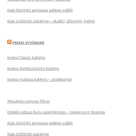
Kaip išsirinkti geriausią pelėsio valiklį
Kaip prižiūrėti patalynę – skalbti, džiovinti, lyginti
PREKĖS GYVŪNAMS
Josera Classic katėms
Josera sterilizuotoms katėms
Josera maistas katėms – atsiliepimai
Atbulinio osmoso filtrai
Didelis vidaus durų pasirinkimas – rankenos ir dizainas
Kaip išsirinkti geriausią pelėsio valiklį
Kaip prižiūrėti patalynę