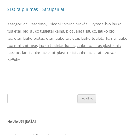
SEO talpinimas – Straipsniai
Kategorijos:
Patarimai
,
Priedai
,
Švaros prekės
| Žymos:
bio lauko
tualetai
,
bio lauko tualetai kaina
,
biotualetai lauko
,
lauko bio
tualetai
,
lauko biotualetai
,
lauko tualetai
,
lauko tualetai kaina
,
lauko
tualetai soduose
,
lauko tualetas kaina
,
lauko tualetas plastikinis
,
parduodami lauko tualetai
,
plastikiniai lauko tualetai
|
2024 2
birželio
Ieškoti:
NAUJAUSI ĮRAŠAI