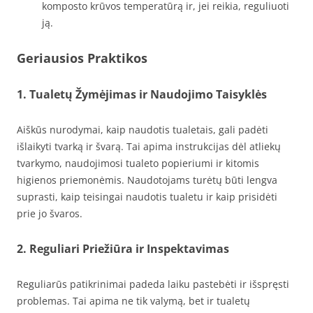
komposto krūvos temperatūrą ir, jei reikia, reguliuoti
ją.
Geriausios Praktikos
1. Tualetų Žymėjimas ir Naudojimo Taisyklės
Aiškūs nurodymai, kaip naudotis tualetais, gali padėti
išlaikyti tvarką ir švarą. Tai apima instrukcijas dėl atliekų
tvarkymo, naudojimosi tualeto popieriumi ir kitomis
higienos priemonėmis. Naudotojams turėtų būti lengva
suprasti, kaip teisingai naudotis tualetu ir kaip prisidėti
prie jo švaros.
2. Reguliari Priežiūra ir Inspektavimas
Reguliarūs patikrinimai padeda laiku pastebėti ir išspręsti
problemas. Tai apima ne tik valymą, bet ir tualetų