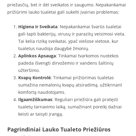
priežasčių, bet ir dėl sveikatos ir saugumo. Nepakankamai
prižiūrimi lauko tualetai gali sukelti įvairias problemas:
Higiena ir Sveikata
: Nepakankamai švarūs tualetai
gali tapti bakterijų, virusų ir parazitų veisimosi vieta.
Tai kelia riziką sveikatai, ypač viešose vietose, kur
tualetus naudoja daugybė žmonių.
Aplinkos Apsauga
: Tinkamai tvarkomos nuotekos
padeda išvengti dirvožemio ir vandens šaltinių
užteršimo.
Kvapų Kontrolė
: Tinkamai prižiūrimas tualetas
sumažina nemalonių kvapų atsiradimą, užtikrinant
komfortą naudotojams.
Ilgaamžiškumas
: Reguliari priežiūra gali pratęsti
tualetų tarnavimo laiką, sumažinant poreikį dažnai
keisti ar taisyti įrangą.
Pagrindiniai Lauko Tualeto Priežiūros