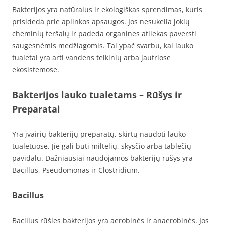
Bakterijos yra natūralus ir ekologiškas sprendimas, kuris
prisideda prie aplinkos apsaugos. Jos nesukelia jokių
cheminių teršalų ir padeda organines atliekas paversti
saugesnėmis medžiagomis. Tai ypač svarbu, kai lauko
tualetai yra arti vandens telkinių arba jautriose
ekosistemose.
Bakterijos lauko tualetams – Rūšys ir
Preparatai
Yra įvairių bakterijų preparatų, skirtų naudoti lauko
tualetuose. Jie gali būti miltelių, skysčio arba tablečių
pavidalu. Dažniausiai naudojamos bakterijų rūšys yra
Bacillus, Pseudomonas ir Clostridium.
Bacillus
Bacillus rūšies bakterijos yra aerobinės ir anaerobinės. Jos