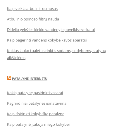
Kaip veikia atbulinis osmosas
Atbulinio osmoso filtrų nauda
Didelio geležies kiekio vandenyje poveikis sveikatai
Kaip pagerinti vandens kokybę kavos aparatui
Kokius lauko tualetus rinktis sodams, sodyboms, statybų
aikštelėms
PATALYNĖ INTERNETU
Kokią patalynę pasirinkti vasarai
Pagrindiniai patalynės išmatavimai
Kaip išsirinkti kokybišką patalynę
Kaip patalynė įtakoja miego kokybei