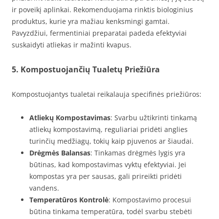
ir poveikį aplinkai. Rekomenduojama rinktis biologinius
produktus, kurie yra mažiau kenksmingi gamtai.
Pavyzdžiui, fermentiniai preparatai padeda efektyviai
suskaidyti atliekas ir mažinti kvapus.
5. Kompostuojančių Tualetų Priežiūra
Kompostuojantys tualetai reikalauja specifinės priežiūros:
Atliekų Kompostavimas
: Svarbu užtikrinti tinkamą
atliekų kompostavimą, reguliariai pridėti anglies
turinčių medžiagų, tokių kaip pjuvenos ar šiaudai.
Drėgmės Balansas
: Tinkamas drėgmės lygis yra
būtinas, kad kompostavimas vyktų efektyviai. Jei
kompostas yra per sausas, gali prireikti pridėti
vandens.
Temperatūros Kontrolė
: Kompostavimo procesui
būtina tinkama temperatūra, todėl svarbu stebėti