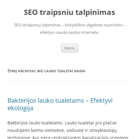
Pereiti
prie
SEO traipsniu talpinimas
turinio
SEO straipsnių talpinimas – kokybiškos atgalinės nuorodos –
efektyvi nauda verslui internete.
Meniu
ŽYMŲ ARCHYVAI:
BIO LAUKO TUALETAI KAINA
Bakterijos lauko tualetams – Efektyvi
ekologija
Bakterijos lauko tualetams. Lauko tualetai yra plačiai
naudojami kaimo vietovėse, soduose ir stovyklautojų
teritorijose, kur nėra centralizuotos kanalizacijos sistemos.