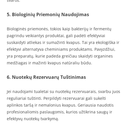
švaros.
5. Biologinių Priemonių Naudojimas
Biologinės priemonės, tokios kaip bakterijų ir fermentų
pagrindu veikiantys produktai, gali padėti efektyviai
suskaidyti atliekas ir sumažinti kvapus. Tai yra ekologiška ir
efektyvi alternatyva cheminiams produktams. Pavyzdžiui,
yra preparatų, kurie padeda greičiau skaidyti organines
medžiagas ir mažinti kvapus natūraliu būdu.
6. Nuotekų Rezervuarų Tuštinimas
Jei naudojami tualetai su nuotekų rezervuarais, svarbu juos
reguliariai tuštinti. Perpildyti rezervuarai gali sukelti
aplinkos taršą ir nemalonius kvapus. Geriausia naudotis
profesionaliomis paslaugomis, kurios užtikrina saugų ir
efektyvų nuotekų tvarkymą.