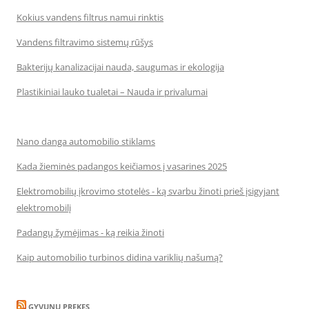
Kokius vandens filtrus namui rinktis
Vandens filtravimo sistemų rūšys
Bakterijų kanalizacijai nauda, saugumas ir ekologija
Plastikiniai lauko tualetai – Nauda ir privalumai
Nano danga automobilio stiklams
Kada žieminės padangos keičiamos į vasarines 2025
Elektromobilių įkrovimo stotelės - ką svarbu žinoti prieš įsigyjant
elektromobilį
Padangų žymėjimas - ką reikia žinoti
Kaip automobilio turbinos didina variklių našumą?
GYVUNU PREKES