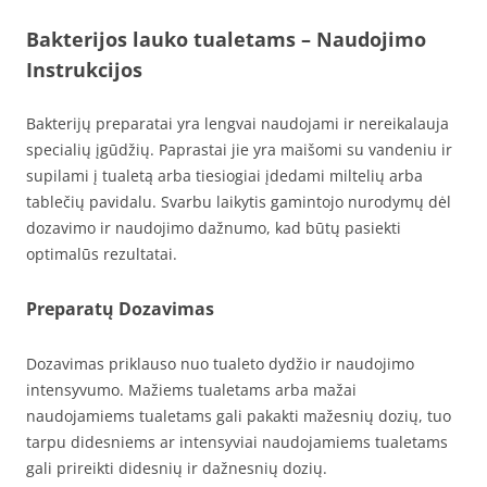
Bakterijos lauko tualetams – Naudojimo
Instrukcijos
Bakterijų preparatai yra lengvai naudojami ir nereikalauja
specialių įgūdžių. Paprastai jie yra maišomi su vandeniu ir
supilami į tualetą arba tiesiogiai įdedami miltelių arba
tablečių pavidalu. Svarbu laikytis gamintojo nurodymų dėl
dozavimo ir naudojimo dažnumo, kad būtų pasiekti
optimalūs rezultatai.
Preparatų Dozavimas
Dozavimas priklauso nuo tualeto dydžio ir naudojimo
intensyvumo. Mažiems tualetams arba mažai
naudojamiems tualetams gali pakakti mažesnių dozių, tuo
tarpu didesniems ar intensyviai naudojamiems tualetams
gali prireikti didesnių ir dažnesnių dozių.