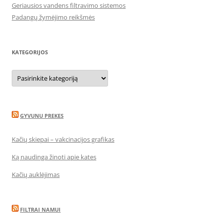
Geriausios vandens filtravimo sistemos
Padangų žymėjimo reikšmės
KATEGORIJOS
Kategorijos
GYVUNU PREKES
Kačių skiepai – vakcinacijos grafikas
Ką naudinga žinoti apie kates
Kačių auklėjimas
FILTRAI NAMUI