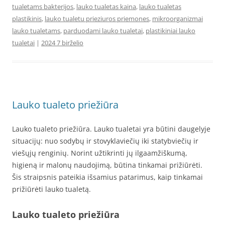
tualetams bakterijos
,
lauko tualetas kaina
,
lauko tualetas
plastikinis
,
lauko tualetu prieziuros priemones
,
mikroorganizmai
lauko tualetams
,
parduodami lauko tualetai
,
plastikiniai lauko
tualetai
|
2024 7 birželio
Lauko tualeto priežiūra
Lauko tualeto priežiūra. Lauko tualetai yra būtini daugelyje
situacijų: nuo sodybų ir stovyklaviečių iki statybviečių ir
viešųjų renginių. Norint užtikrinti jų ilgaamžiškumą,
higieną ir malonų naudojimą, būtina tinkamai prižiūrėti.
Šis straipsnis pateikia išsamius patarimus, kaip tinkamai
prižiūrėti lauko tualetą.
Lauko tualeto priežiūra