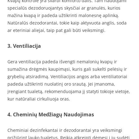
Kvapų kontrolė yra svarbi komforto dalis. Tam naudojami
specialūs dezodoruojantys skysčiai ar granulės, kurios
mažina kvapą ir padeda užtikrinti malonesnę aplinką.
Natūralūs dezodorantai, tokie kaip aktyvuota anglis, soda
ar eteriniai aliejai, taip pat gali būti veiksmingi.
3. Ventiliacija
Gera ventiliacija padeda išvengti nemalonių kvapų ir
sumažina drėgmės kaupimąsi, kuris gali sukelti pelėsių ir
grybelių atsiradimą. Ventiliacijos angos arba ventiliatoriai
padeda užtikrinti nuolatinį oro srautą. Jei įmanoma,
įrengiant tualetą, rekomenduojama jį statyti tokioje vietoje,
kur natūraliai cirkuliuoja oras.
4. Cheminių Medžiagų Naudojimas
Cheminiai dezinfekantai ir dezodorantai yra veiksmingi
prižiūrint lauko tualetus. Reikia atkreipti dėmesį į jų sudėtį