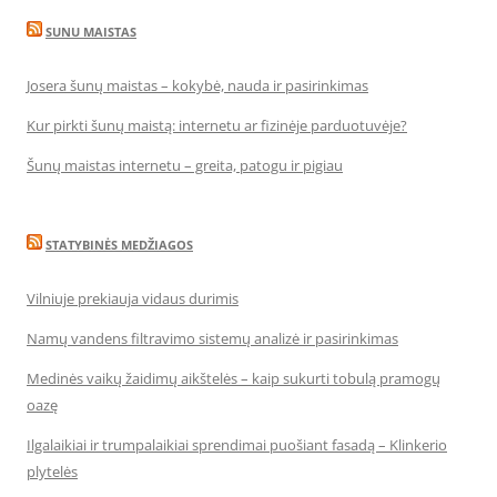
SUNU MAISTAS
Josera šunų maistas – kokybė, nauda ir pasirinkimas
Kur pirkti šunų maistą: internetu ar fizinėje parduotuvėje?
Šunų maistas internetu – greita, patogu ir pigiau
STATYBINĖS MEDŽIAGOS
Vilniuje prekiauja vidaus durimis
Namų vandens filtravimo sistemų analizė ir pasirinkimas
Medinės vaikų žaidimų aikštelės – kaip sukurti tobulą pramogų
oazę
Ilgalaikiai ir trumpalaikiai sprendimai puošiant fasadą – Klinkerio
plytelės