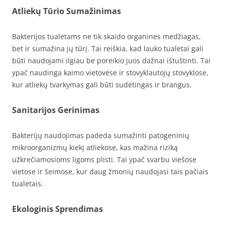
Atliekų Tūrio Sumažinimas
Bakterijos tualetams ne tik skaido organines medžiagas,
bet ir sumažina jų tūrį. Tai reiškia, kad lauko tualetai gali
būti naudojami ilgiau be poreikio juos dažnai ištuštinti. Tai
ypač naudinga kaimo vietovėse ir stovyklautojų stovyklose,
kur atliekų tvarkymas gali būti sudėtingas ir brangus.
Sanitarijos Gerinimas
Bakterijų naudojimas padeda sumažinti patogeninių
mikroorganizmų kiekį atliekose, kas mažina riziką
užkrečiamosioms ligoms plisti. Tai ypač svarbu viešose
vietose ir šeimose, kur daug žmonių naudojasi tais pačiais
tualetais.
Ekologinis Sprendimas