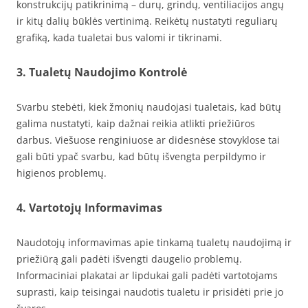
konstrukcijų patikrinimą – durų, grindų, ventiliacijos angų
ir kitų dalių būklės vertinimą. Reikėtų nustatyti reguliarų
grafiką, kada tualetai bus valomi ir tikrinami.
3. Tualetų Naudojimo Kontrolė
Svarbu stebėti, kiek žmonių naudojasi tualetais, kad būtų
galima nustatyti, kaip dažnai reikia atlikti priežiūros
darbus. Viešuose renginiuose ar didesnėse stovyklose tai
gali būti ypač svarbu, kad būtų išvengta perpildymo ir
higienos problemų.
4. Vartotojų Informavimas
Naudotojų informavimas apie tinkamą tualetų naudojimą ir
priežiūrą gali padėti išvengti daugelio problemų.
Informaciniai plakatai ar lipdukai gali padėti vartotojams
suprasti, kaip teisingai naudotis tualetu ir prisidėti prie jo