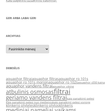
Kaip pagerinti užsakymų valdymą?
GERI ARBA LABAI GERI
ARCHYVAS
Archyvas
DEBESĖLIS
aquaphor filtrai
aquaphor filtras
aquaphor ro 101s
aquaphor ro 101s morion
aquaphor ro 102s
aquaphor s550 kaina
aquaphor vandens filtrai
aquaphor viking
filtrai
atbulinis osmosas
geriamo vandens filtrai
kaip panaikinti pelesi
kaip panaikinti pelesi nuo medienos
kaip panaikinti pelesi vonioje
klinkerio plyteles
klinkerio plytos
klinkeris
mediniai nameliai vaikams