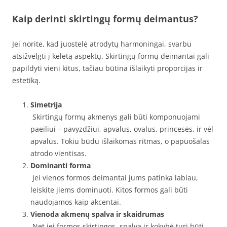
Kaip derinti skirtingų formų deimantus?
Jei norite, kad juostelė atrodytų harmoningai, svarbu
atsižvelgti į keletą aspektų. Skirtingų formų deimantai gali
papildyti vieni kitus, tačiau būtina išlaikyti proporcijas ir
estetiką.
Simetrija
Skirtingų formų akmenys gali būti komponuojami
paeiliui – pavyzdžiui, apvalus, ovalus, princesės, ir vėl
apvalus. Tokiu būdu išlaikomas ritmas, o papuošalas
atrodo vientisas.
Dominanti forma
Jei vienos formos deimantai jums patinka labiau,
leiskite jiems dominuoti. Kitos formos gali būti
naudojamos kaip akcentai.
Vienoda akmenų spalva ir skaidrumas
Net jei formos skirtingos, spalva ir kokybė turi būti