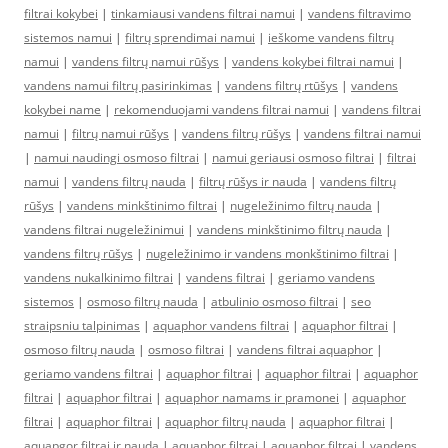
filtrai kokybei
|
tinkamiausi vandens filtrai namui
|
vandens filtravimo
sistemos namui
|
filtrų sprendimai namui
|
ieškome vandens filtrų
namui
|
vandens filtrų namui rūšys
|
vandens kokybei filtrai namui
|
vandens namui filtrų pasirinkimas
|
vandens filtrų rtūšys
|
vandens
kokybei name
|
rekomenduojami vandens filtrai namui
|
vandens filtrai
namui
|
filtrų namui rūšys
|
vandens filtrų rūšys
|
vandens filtrai namui
|
namui naudingi osmoso filtrai
|
namui geriausi osmoso filtrai
|
filtrai
namui
|
vandens filtrų nauda
|
filtrų rūšys ir nauda
|
vandens filtrų
rūšys
|
vandens minkštinimo filtrai
|
nugeležinimo filtrų nauda
|
vandens filtrai nugeležinimui
|
vandens minkštinimo filtrų nauda
|
vandens filtrų rūšys
|
nugeležinimo ir vandens monkštinimo filtrai
|
vandens nukalkinimo filtrai
|
vandens filtrai
|
geriamo vandens
sistemos
|
osmoso filtrų nauda
|
atbulinio osmoso filtrai
|
seo
straipsniu talpinimas
|
aquaphor vandens filtrai
|
aquaphor filtrai
|
osmoso filtrų nauda
|
osmoso filtrai
|
vandens filtrai aquaphor
|
geriamo vandens filtrai
|
aquaphor filtrai
|
aquaphor filtrai
|
aquaphor
filtrai
|
aquaphor filtrai
|
aquaphor namams ir pramonei
|
aquaphor
filtrai
|
aquaphor filtrai
|
aquaphor filtrų nauda
|
aquaphor filtrai
|
aquapgor filtrai ir nauda
|
aquaphor filtrai
|
aquaphor filtrai
|
vandens