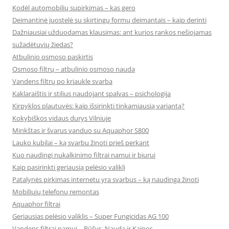
Kodėl automobilių supirkimas – kas gero
Deimantinė juostelė su skirtingų formų deimantais – kaip derinti
Dažniausiai užduodamas klausimas: ant kurios rankos nešiojamas
sužadėtuvių žiedas?
Atbulinio osmoso paskirtis
Osmoso filtrų – atbulinio osmoso nauda
Vandens filtrų po kriaukle svarba
Kaklaraištis ir stilius naudojant spalvas – psichologija
Kirpyklos plautuvės: kaip išsirinkti tinkamiausią variantą?
Kokybiškos vidaus durys Vilniuje
Minkštas ir švarus vanduo su Aquaphor S800
Lauko kubilai – ką svarbu žinoti prieš perkant
Kuo naudingi nukalkinimo filtrai namui ir biurui
Kaip pasirinkti geriausią pelėsio valiklį
Patalynės pirkimas internetu yra svarbus – ką naudinga žinoti
Mobiliųjų telefonų remontas
Aquaphor filtrai
Geriausias pelėsio valiklis – Super Fungicidas AG 100
Vandens filtrai namui – Rūšys, Nauda ir Kainos