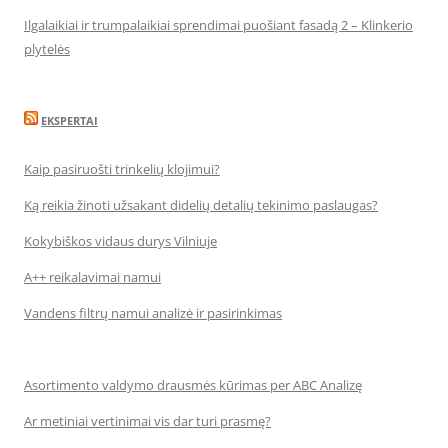
Ilgalaikiai ir trumpalaikiai sprendimai puošiant fasadą 2 – Klinkerio
plytelės
EKSPERTAI
Kaip pasiruošti trinkelių klojimui?
Ką reikia žinoti užsakant didelių detalių tekinimo paslaugas?
Kokybiškos vidaus durys Vilniuje
A++ reikalavimai namui
Vandens filtrų namui analizė ir pasirinkimas
Asortimento valdymo drausmės kūrimas per ABC Analizę
Ar metiniai vertinimai vis dar turi prasmę?