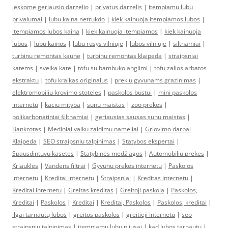
ieskome geriausio darzelio
|
privatus darzelis
|
itempiamu lubu
privalumai
|
lubu kaina netrukdo
|
kiek kainuoja itempiamos lubos
|
itempiamos lubos kaina
|
kiek kainuoja itempiamos
|
kiek kainuoja
lubos
|
lubu kainos
|
lubu rusys vilniuje
|
lubos vilniuje
|
siltnamiai
|
turbinu remontas kaune
|
turbinu remontas klaipeda
|
straipsniai
katems
|
sveika kate
|
tofu su bambuko anglimi
|
tofu zalios arbatos
ekstraktu
|
tofu kraikas originalus
|
prekiu gyvunams grazinimas
|
elektromobiliu krovimo stoteles
|
paskolos bustui
|
mini paskolos
internetu
|
kaciu mityba
|
sunu maistas
|
zoo prekes
|
polikarbonatiniai šiltnamiai
|
geriausias sausas sunu maistas
|
Bankrotas
|
Mediniai vaiku zaidimu nameliai
|
Griovimo darbai
Klaipeda
|
SEO straipsniu talpinimas
|
Statybos ekspertai
|
Spausdintuvu kasetes
|
Statybinės medžiagos
|
Automobiliu prekes
|
Kriaukles
|
Vandens filtrai
|
Gyvunu prekes internetu
|
Paskolos
internetu
|
Kreditai internetu
|
Straipsniai
|
Kreditas internetu
|
Kreditai internetu
|
Greitas kreditas
|
Greitoji paskola
|
Paskolos,
Kreditai
|
Paskolos
|
Kreditai
|
Kreditai, Paskolos
|
Paskolos, kreditai
|
ilgai tarnautų lubos
|
greitos paskolos
|
greitieji internetu
|
seo
straipsniu talpinimas
|
įtempiamų lubų pliusai
|
kad lubos tarnautų
|