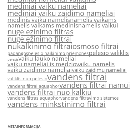
mediniai vaiku nameliai
mediniai vaiku zaidimo nameliai
medinis vaiku namelis
namelis vaikams
namelis vaikams medinis
namelis vaikui
nugelezinimo filtras
nugeležinimo filtrai
nukalkinimo filtrai
osmoso filtrai
pelesio valiklis
padangos
pelesio naikinimo priemones
vaiku lauko nameliai
pelesis
vaiku nameliai is medzio
vaiku namelis
vaiku zaidimo nameliai
vaiku zaidimu nameliai
vandens filtrai
valiklis nuo pelesio
vandens filtrai namui
vandens filtrai aquaphor
vandens filtrai nuo kalkiu
vandens filtras aquaphor
vandens filtravimo sistemos
vandens minkstinimo filtrai
METAINFORMACIJA