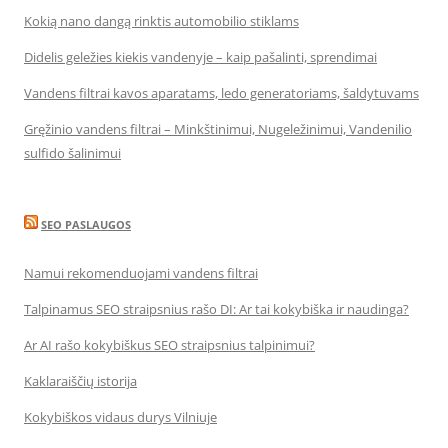
Kokią nano dangą rinktis automobilio stiklams
Didelis geležies kiekis vandenyje – kaip pašalinti, sprendimai
Vandens filtrai kavos aparatams, ledo generatoriams, šaldytuvams
Gręžinio vandens filtrai – Minkštinimui, Nugeležinimui, Vandenilio
sulfido šalinimui
SEO PASLAUGOS
Namui rekomenduojami vandens filtrai
Talpinamus SEO straipsnius rašo DI: Ar tai kokybiška ir naudinga?
Ar AI rašo kokybiškus SEO straipsnius talpinimui?
Kaklaraiščių istorija
Kokybiškos vidaus durys Vilniuje