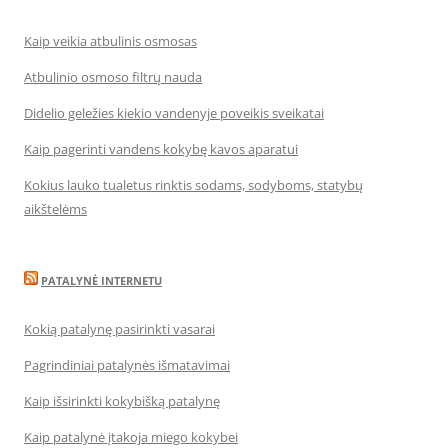
Kaip veikia atbulinis osmosas
Atbulinio osmoso filtrų nauda
Didelio geležies kiekio vandenyje poveikis sveikatai
Kaip pagerinti vandens kokybę kavos aparatui
Kokius lauko tualetus rinktis sodams, sodyboms, statybų
aikštelėms
PATALYNĖ INTERNETU
Kokią patalynę pasirinkti vasarai
Pagrindiniai patalynės išmatavimai
Kaip išsirinkti kokybišką patalynę
Kaip patalynė įtakoja miego kokybei