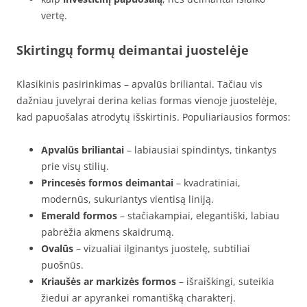
vertę.
Skirtingų formų deimantai juostelėje
Klasikinis pasirinkimas – apvalūs briliantai. Tačiau vis
dažniau juvelyrai derina kelias formas vienoje juostelėje,
kad papuošalas atrodytų išskirtinis. Populiariausios formos:
Apvalūs briliantai
– labiausiai spindintys, tinkantys
prie visų stilių.
Princesės formos deimantai
– kvadratiniai,
modernūs, sukuriantys vientisą liniją.
Emerald formos
– stačiakampiai, elegantiški, labiau
pabrėžia akmens skaidrumą.
Ovalūs
– vizualiai ilginantys juostelę, subtiliai
puošnūs.
Kriaušės ar markizės formos
– išraiškingi, suteikia
žiedui ar apyrankei romantišką charakterį.