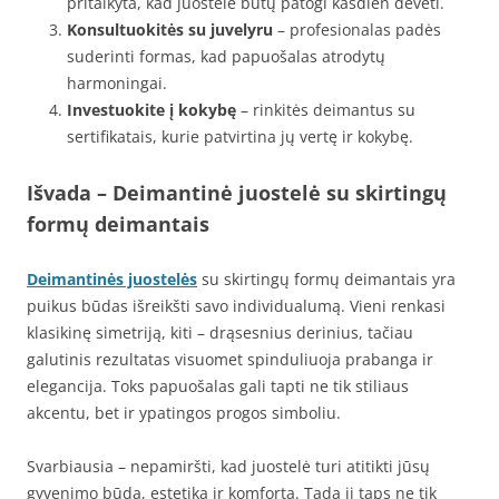
pritaikyta, kad juostelė būtų patogi kasdien dėvėti.
Konsultuokitės su juvelyru
– profesionalas padės
suderinti formas, kad papuošalas atrodytų
harmoningai.
Investuokite į kokybę
– rinkitės deimantus su
sertifikatais, kurie patvirtina jų vertę ir kokybę.
Išvada
– Deimantinė juostelė su skirtingų
formų deimantais
Deimantinės juostelės
su skirtingų formų deimantais yra
puikus būdas išreikšti savo individualumą. Vieni renkasi
klasikinę simetriją, kiti – drąsesnius derinius, tačiau
galutinis rezultatas visuomet spinduliuoja prabanga ir
elegancija. Toks papuošalas gali tapti ne tik stiliaus
akcentu, bet ir ypatingos progos simboliu.
Svarbiausia – nepamiršti, kad juostelė turi atitikti jūsų
gyvenimo būdą, estetiką ir komfortą. Tada ji taps ne tik