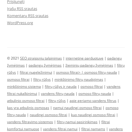
Prisijungti
Įrašų RSS srautas
Komentarų RSS srautas
WordPress.org
© 2021
SEO straipsniu talpinimas
|
internetine parduotuve
|
padangų
žymėjimas
|
padangų žymėjimas
|
žieminių padangų žymėjimas
|
filtrų
rūšys
|
filtrai nugeležinimui
|
osmoso filtrai> |
osmoso filtrų nauda
|
osmoso filtrai
|
filtrų rūšys
|
minkštinimo filtrų naudojimas
|
minkštinimo sistema
|
filtrų rūšys ir nauda
|
osmoso filtrai
|
vandens
filtrai nukalkinimui
|
vandens filtrų nauda
|
osmoso filtrų nauda
|
atbulinio osmoso filtrai
|
filtrų rūšys
|
apie geriamo vandens filtrus
|
kas yra atbulinis osmosas
|
namui naudingi osmoso filtrai
|
osmoso
filtrų nauda
|
naudingi osmoso filtrai
|
kuo naudingi osmoso filtrai
|
vandens filtravimo sistemos
|
filtrų namui pasirinkimas
|
filtrai
komfortui namuose
|
vandens filtrai namui
|
filtrai namams
|
vandens