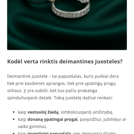
Kodėl verta rinktis deimantines juosteles?
Deimantinė juostelė – tai papuošalas, kuris puikiai dera
tiek prie kasdienės aprangos, tiek prie ypatingų progų
stiliaus. Ji yra subtili, bet tuo pačiu prabanga
spinduliuojanti detalė. Tokią juostelę dažnai renkasi:
kaip
vestuvinį žiedą
, simbolizuojantį amžinybę,
kaip
dovaną ypatingai progai
, pavyzdžiui, jubiliejui ar
vaiko gimimui,
kaip
investicinį papuošalą
, nes deimantai išlaiko