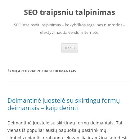
Pereiti
prie
SEO traipsniu talpinimas
turinio
SEO straipsnių talpinimas – kokybiškos atgalinės nuorodos –
efektyvi nauda verslui internete.
Meniu
ŽYMŲ ARCHYVAI:
ZIEDAI SU DEIMANTAIS
Deimantinė juostelė su skirtingų formų
deimantais – kaip derinti
Deimantinė juostelė su skirtingų formų deimantais. Tai
vienas iš populiariausių papuošalų pasirinkimų,
simbolizuojantis prabangą, eleganciją ir amžiną spindesį.