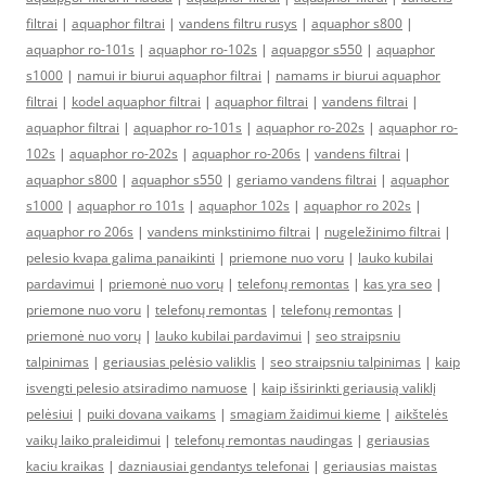
filtrai
|
aquaphor filtrai
|
vandens filtru rusys
|
aquaphor s800
|
aquaphor ro-101s
|
aquaphor ro-102s
|
aquapgor s550
|
aquaphor
s1000
|
namui ir biurui aquaphor filtrai
|
namams ir biurui aquaphor
filtrai
|
kodel aquaphor filtrai
|
aquaphor filtrai
|
vandens filtrai
|
aquaphor filtrai
|
aquaphor ro-101s
|
aquaphor ro-202s
|
aquaphor ro-
102s
|
aquaphor ro-202s
|
aquaphor ro-206s
|
vandens filtrai
|
aquaphor s800
|
aquaphor s550
|
geriamo vandens filtrai
|
aquaphor
s1000
|
aquaphor ro 101s
|
aquaphor 102s
|
aquaphor ro 202s
|
aquaphor ro 206s
|
vandens minkstinimo filtrai
|
nugeležinimo filtrai
|
pelesio kvapa galima panaikinti
|
priemone nuo voru
|
lauko kubilai
pardavimui
|
priemonė nuo vorų
|
telefonų remontas
|
kas yra seo
|
priemone nuo voru
|
telefonų remontas
|
telefonų remontas
|
priemonė nuo vorų
|
lauko kubilai pardavimui
|
seo straipsniu
talpinimas
|
geriausias pelėsio valiklis
|
seo straipsniu talpinimas
|
kaip
isvengti pelesio atsiradimo namuose
|
kaip išsirinkti geriausią valiklį
pelėsiui
|
puiki dovana vaikams
|
smagiam žaidimui kieme
|
aikštelės
vaikų laiko praleidimui
|
telefonų remontas naudingas
|
geriausias
kaciu kraikas
|
dazniausiai gendantys telefonai
|
geriausias maistas