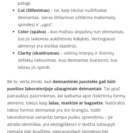
patogi.
Cut (šlifavimas)
– tai, kaip tiksliai nušlifuotas
deimantas. Geras šlifavimas užtikrina maksimalų
spindesį ir „ugnį“.
Color (spalva)
– kuo mažiau atspalvių turi deimantas,
tuo jis laikomas aukštesnės kokybės. Vertingiausi
akmenys yra visiškai skaidrūs.
Clarity (skaidrumas)
– vidinių intarpų ir išorinių
defektų nebuvimas. Kuo deimantas švaresnis, tuo
labiau jis spindi.
Be to, verta žinoti, kad
deimantinės juostelės gali būti
puoštos laboratorijoje užaugintais deimantais
. Tai ypač
patrauklus pasirinkimas, kai kalbama apie išskirtinių formų
akmenis, tokius kaip
lašas, markizė ar baguette
. Natūralūs
tokios formos deimantai yra itin brangūs, todėl
laboratoriniai variantai tampa puikiu sprendimu – jie
atrodo identiškai, yra ekologiškesni ir leidžia sutaupyti
nemažą dalį biudžeto, neprarandant spindesio bei