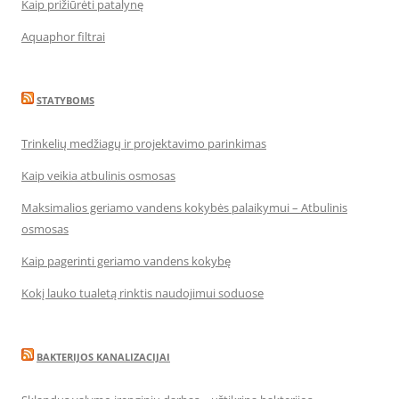
Kaip prižiūrėti patalynę
Aquaphor filtrai
STATYBOMS
Trinkelių medžiagų ir projektavimo parinkimas
Kaip veikia atbulinis osmosas
Maksimalios geriamo vandens kokybės palaikymui – Atbulinis
osmosas
Kaip pagerinti geriamo vandens kokybę
Kokį lauko tualetą rinktis naudojimui soduose
BAKTERIJOS KANALIZACIJAI