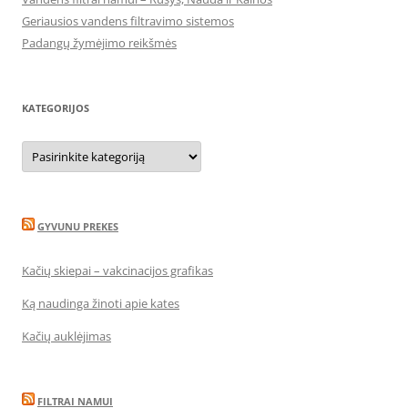
Geriausios vandens filtravimo sistemos
Padangų žymėjimo reikšmės
KATEGORIJOS
Kategorijos
GYVUNU PREKES
Kačių skiepai – vakcinacijos grafikas
Ką naudinga žinoti apie kates
Kačių auklėjimas
FILTRAI NAMUI