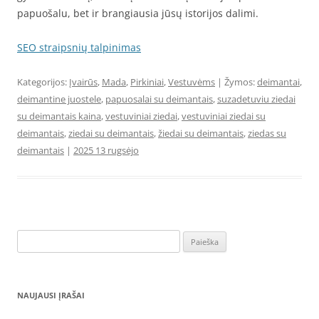
papuošalu, bet ir brangiausia jūsų istorijos dalimi.
SEO straipsnių talpinimas
Kategorijos:
Įvairūs
,
Mada
,
Pirkiniai
,
Vestuvėms
| Žymos:
deimantai
,
deimantine juostele
,
papuosalai su deimantais
,
suzadetuviu ziedai
su deimantais kaina
,
vestuviniai ziedai
,
vestuviniai ziedai su
deimantais
,
ziedai su deimantais
,
žiedai su deimantais
,
ziedas su
deimantais
|
2025 13 rugsėjo
Ieškoti:
NAUJAUSI ĮRAŠAI