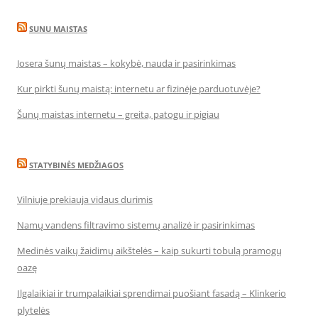
SUNU MAISTAS
Josera šunų maistas – kokybė, nauda ir pasirinkimas
Kur pirkti šunų maistą: internetu ar fizinėje parduotuvėje?
Šunų maistas internetu – greita, patogu ir pigiau
STATYBINĖS MEDŽIAGOS
Vilniuje prekiauja vidaus durimis
Namų vandens filtravimo sistemų analizė ir pasirinkimas
Medinės vaikų žaidimų aikštelės – kaip sukurti tobulą pramogų
oazę
Ilgalaikiai ir trumpalaikiai sprendimai puošiant fasadą – Klinkerio
plytelės