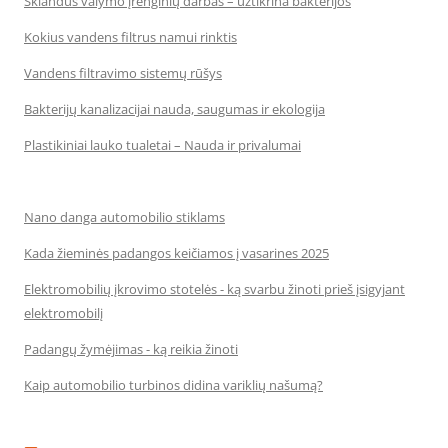
Sklandus valymo įrenginių darbas – užtikrina bakterijos
Kokius vandens filtrus namui rinktis
Vandens filtravimo sistemų rūšys
Bakterijų kanalizacijai nauda, saugumas ir ekologija
Plastikiniai lauko tualetai – Nauda ir privalumai
Nano danga automobilio stiklams
Kada žieminės padangos keičiamos į vasarines 2025
Elektromobilių įkrovimo stotelės - ką svarbu žinoti prieš įsigyjant
elektromobilį
Padangų žymėjimas - ką reikia žinoti
Kaip automobilio turbinos didina variklių našumą?