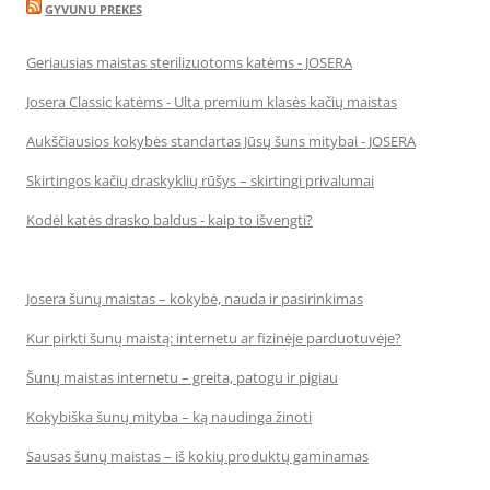
GYVUNU PREKES
Geriausias maistas sterilizuotoms katėms - JOSERA
Josera Classic katėms - Ulta premium klasės kačių maistas
Aukščiausios kokybės standartas Jūsų šuns mitybai - JOSERA
Skirtingos kačių draskyklių rūšys – skirtingi privalumai
Kodėl katės drasko baldus - kaip to išvengti?
Josera šunų maistas – kokybė, nauda ir pasirinkimas
Kur pirkti šunų maistą: internetu ar fizinėje parduotuvėje?
Šunų maistas internetu – greita, patogu ir pigiau
Kokybiška šunų mityba – ką naudinga žinoti
Sausas šunų maistas – iš kokių produktų gaminamas