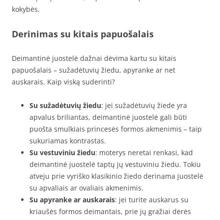
kokybės.
Derinimas su kitais papuošalais
Deimantinė juostelė dažnai dėvima kartu su kitais
papuošalais – sužadėtuvių žiedu, apyranke ar net
auskarais. Kaip viską suderinti?
Su sužadėtuvių žiedu
: jei sužadėtuvių žiede yra
apvalus briliantas, deimantinė juostelė gali būti
puošta smulkiais princesės formos akmenimis – taip
sukuriamas kontrastas.
Su vestuviniu žiedu
: moterys neretai renkasi, kad
deimantinė juostelė taptų jų vestuviniu žiedu. Tokiu
atveju prie vyriško klasikinio žiedo derinama juostelė
su apvaliais ar ovaliais akmenimis.
Su apyranke ar auskarais
: jei turite auskarus su
kriaušės formos deimantais, prie jų gražiai derės