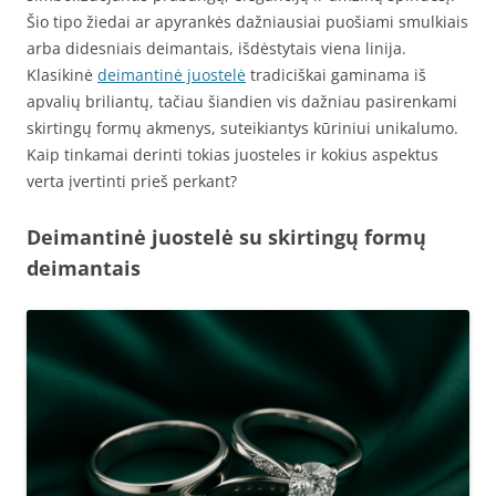
Šio tipo žiedai ar apyrankės dažniausiai puošiami smulkiais
arba didesniais deimantais, išdėstytais viena linija.
Klasikinė
deimantinė juostelė
tradiciškai gaminama iš
apvalių briliantų, tačiau šiandien vis dažniau pasirenkami
skirtingų formų akmenys, suteikiantys kūriniui unikalumo.
Kaip tinkamai derinti tokias juosteles ir kokius aspektus
verta įvertinti prieš perkant?
Deimantinė juostelė su skirtingų formų
deimantais