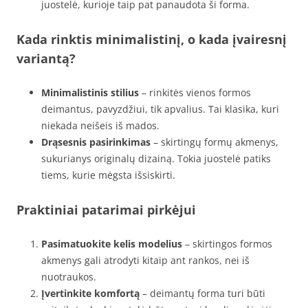
juostelė, kurioje taip pat panaudota ši forma.
Kada rinktis minimalistinį, o kada įvairesnį
variantą?
Minimalistinis stilius
– rinkitės vienos formos
deimantus, pavyzdžiui, tik apvalius. Tai klasika, kuri
niekada neišeis iš mados.
Drąsesnis pasirinkimas
– skirtingų formų akmenys,
sukurianys originalų dizainą. Tokia juostelė patiks
tiems, kurie mėgsta išsiskirti.
Praktiniai patarimai pirkėjui
Pasimatuokite kelis modelius
– skirtingos formos
akmenys gali atrodyti kitaip ant rankos, nei iš
nuotraukos.
Įvertinkite komfortą
– deimantų forma turi būti