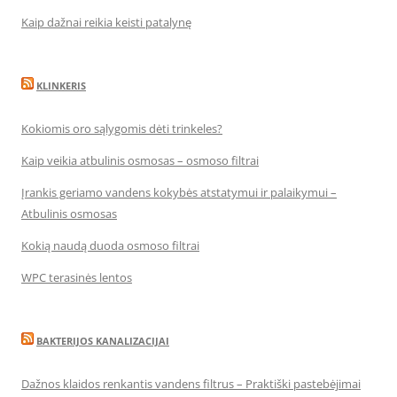
Kaip dažnai reikia keisti patalynę
KLINKERIS
Kokiomis oro sąlygomis dėti trinkeles?
Kaip veikia atbulinis osmosas – osmoso filtrai
Įrankis geriamo vandens kokybės atstatymui ir palaikymui –
Atbulinis osmosas
Kokią naudą duoda osmoso filtrai
WPC terasinės lentos
BAKTERIJOS KANALIZACIJAI
Dažnos klaidos renkantis vandens filtrus – Praktiški pastebėjimai