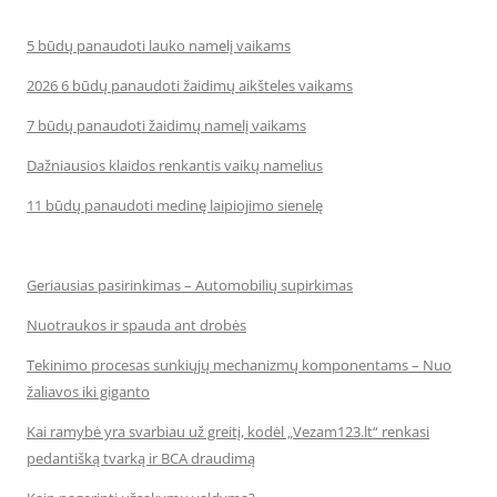
5 būdų panaudoti lauko namelį vaikams
2026 6 būdų panaudoti žaidimų aikšteles vaikams
7 būdų panaudoti žaidimų namelį vaikams
Dažniausios klaidos renkantis vaikų namelius
11 būdų panaudoti medinę laipiojimo sienelę
Geriausias pasirinkimas – Automobilių supirkimas
Nuotraukos ir spauda ant drobės
Tekinimo procesas sunkiųjų mechanizmų komponentams – Nuo
žaliavos iki giganto
Kai ramybė yra svarbiau už greitį, kodėl „Vezam123.lt“ renkasi
pedantišką tvarką ir BCA draudimą