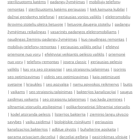
sterilizuotoms katėms
|
padangų žymėjimas
|
mobiliųjų telefonų
remontas
|
sterilizuotoms katėms geriausias
|
kiek kainuoja kubilai
|
dažnai gendantys telefonai
|
geriausias vonios valiklis
|
elektromobiliu
ikrovimo stoteliu pletra lietuvoje
|
lietuvoje daugeja stoteliu
|
padangų
žymėjimas reikalingas
|
vasarinės padangos elektromobiliams
|
naudingas žieminių padangų žymėjimas
|
kuo naudingas remontas
|
mobiliųjų telefonų remontas
|
geriausias valiklis peliui
|
efektyvi
priemone nuo voru
|
efektyviai veikiantis pelėsio valiklis
|
priemonė
nuo vorų
|
telefonų remontas
|
josera classic
|
geriausias pelesio
valiklis
|
kas yra seo straipsniai
|
seo straipsniu talpinimas
|
isorinis
seo optimizavimas
|
vidinis seo optimizavimas
|
kaip optimizuoti
svetaine
|
kriaukles
|
seo apzvalga
|
namu apyvokos reikmenys
|
buitis
|
vaikams
|
seo straipsniu talpinimas
|
bakterijos kanalizacijai
|
saugus
zaidimas vaikams
|
seo straipsniu talpinimas
|
nuo kada ziemines
|
siltnamiai stipruolis atsiliepimai
|
polikarbonatiniai šiltnamiai stipruolis
|
kodel atsiranda pelesis
|
listerijos bakterija
|
zieminio langu skyscio
savybes
|
vaiku zaidimui
|
bioloģiskie risinājumi
|
geriausios
kanalizacijos bakterijos
|
adblue skystis
|
buhalterine apskaita
|
parama privaciam darzeliui
|
darzeliai gelbeja
|
pasirinkimas vilniuje
|