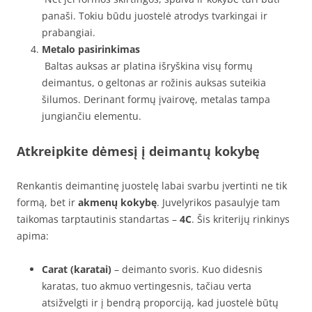
panaši. Tokiu būdu juostelė atrodys tvarkingai ir
prabangiai.
Metalo pasirinkimas
Baltas auksas ar platina išryškina visų formų
deimantus, o geltonas ar rožinis auksas suteikia
šilumos. Derinant formų įvairovę, metalas tampa
jungiančiu elementu.
Atkreipkite dėmesį į deimantų kokybę
Renkantis deimantinę juostelę labai svarbu įvertinti ne tik
formą, bet ir
akmenų kokybę
. Juvelyrikos pasaulyje tam
taikomas tarptautinis standartas –
4C
. Šis kriterijų rinkinys
apima:
Carat (karatai)
– deimanto svoris. Kuo didesnis
karatas, tuo akmuo vertingesnis, tačiau verta
atsižvelgti ir į bendrą proporciją, kad juostelė būtų