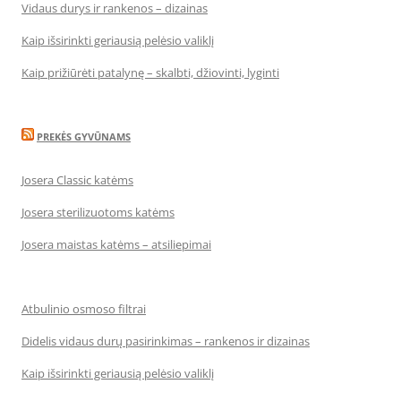
Vidaus durys ir rankenos – dizainas
Kaip išsirinkti geriausią pelėsio valiklį
Kaip prižiūrėti patalynę – skalbti, džiovinti, lyginti
PREKĖS GYVŪNAMS
Josera Classic katėms
Josera sterilizuotoms katėms
Josera maistas katėms – atsiliepimai
Atbulinio osmoso filtrai
Didelis vidaus durų pasirinkimas – rankenos ir dizainas
Kaip išsirinkti geriausią pelėsio valiklį