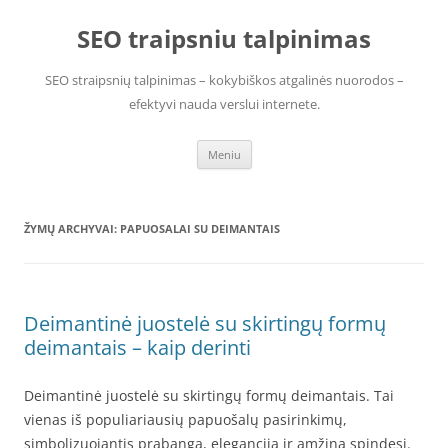
Pereiti
prie
SEO traipsniu talpinimas
turinio
SEO straipsnių talpinimas – kokybiškos atgalinės nuorodos –
efektyvi nauda verslui internete.
Meniu
ŽYMŲ ARCHYVAI:
PAPUOSALAI SU DEIMANTAIS
Deimantinė juostelė su skirtingų formų
deimantais – kaip derinti
Deimantinė juostelė su skirtingų formų deimantais. Tai
vienas iš populiariausių papuošalų pasirinkimų,
simbolizuojantis prabangą, eleganciją ir amžiną spindesį.