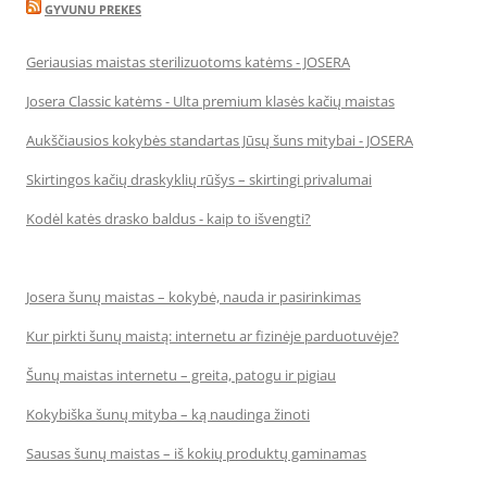
GYVUNU PREKES
Geriausias maistas sterilizuotoms katėms - JOSERA
Josera Classic katėms - Ulta premium klasės kačių maistas
Aukščiausios kokybės standartas Jūsų šuns mitybai - JOSERA
Skirtingos kačių draskyklių rūšys – skirtingi privalumai
Kodėl katės drasko baldus - kaip to išvengti?
Josera šunų maistas – kokybė, nauda ir pasirinkimas
Kur pirkti šunų maistą: internetu ar fizinėje parduotuvėje?
Šunų maistas internetu – greita, patogu ir pigiau
Kokybiška šunų mityba – ką naudinga žinoti
Sausas šunų maistas – iš kokių produktų gaminamas