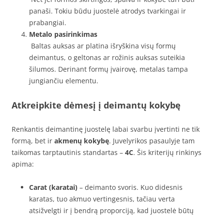
panaši. Tokiu būdu juostelė atrodys tvarkingai ir
prabangiai.
Metalo pasirinkimas
Baltas auksas ar platina išryškina visų formų
deimantus, o geltonas ar rožinis auksas suteikia
šilumos. Derinant formų įvairovę, metalas tampa
jungiančiu elementu.
Atkreipkite dėmesį į deimantų kokybę
Renkantis deimantinę juostelę labai svarbu įvertinti ne tik
formą, bet ir
akmenų kokybę
. Juvelyrikos pasaulyje tam
taikomas tarptautinis standartas –
4C
. Šis kriterijų rinkinys
apima:
Carat (karatai)
– deimanto svoris. Kuo didesnis
karatas, tuo akmuo vertingesnis, tačiau verta
atsižvelgti ir į bendrą proporciją, kad juostelė būtų