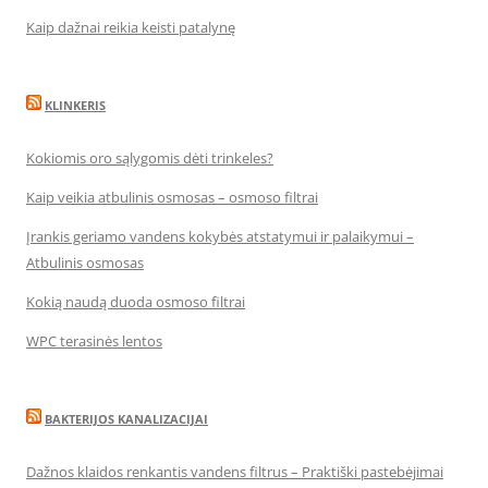
Kaip dažnai reikia keisti patalynę
KLINKERIS
Kokiomis oro sąlygomis dėti trinkeles?
Kaip veikia atbulinis osmosas – osmoso filtrai
Įrankis geriamo vandens kokybės atstatymui ir palaikymui –
Atbulinis osmosas
Kokią naudą duoda osmoso filtrai
WPC terasinės lentos
BAKTERIJOS KANALIZACIJAI
Dažnos klaidos renkantis vandens filtrus – Praktiški pastebėjimai