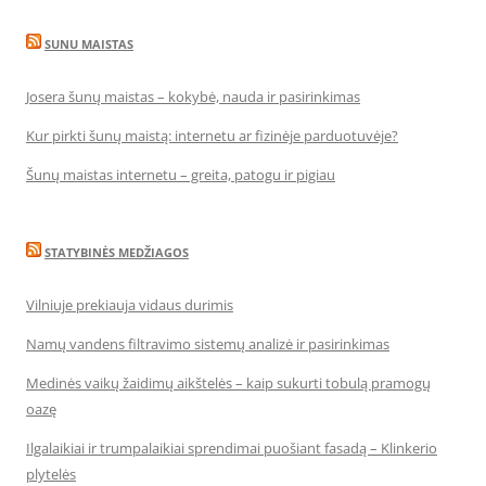
SUNU MAISTAS
Josera šunų maistas – kokybė, nauda ir pasirinkimas
Kur pirkti šunų maistą: internetu ar fizinėje parduotuvėje?
Šunų maistas internetu – greita, patogu ir pigiau
STATYBINĖS MEDŽIAGOS
Vilniuje prekiauja vidaus durimis
Namų vandens filtravimo sistemų analizė ir pasirinkimas
Medinės vaikų žaidimų aikštelės – kaip sukurti tobulą pramogų
oazę
Ilgalaikiai ir trumpalaikiai sprendimai puošiant fasadą – Klinkerio
plytelės