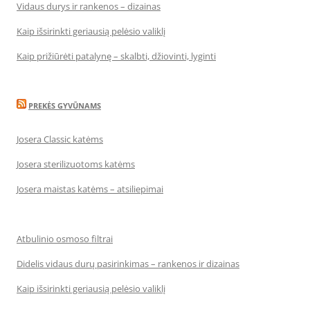
Vidaus durys ir rankenos – dizainas
Kaip išsirinkti geriausią pelėsio valiklį
Kaip prižiūrėti patalynę – skalbti, džiovinti, lyginti
PREKĖS GYVŪNAMS
Josera Classic katėms
Josera sterilizuotoms katėms
Josera maistas katėms – atsiliepimai
Atbulinio osmoso filtrai
Didelis vidaus durų pasirinkimas – rankenos ir dizainas
Kaip išsirinkti geriausią pelėsio valiklį