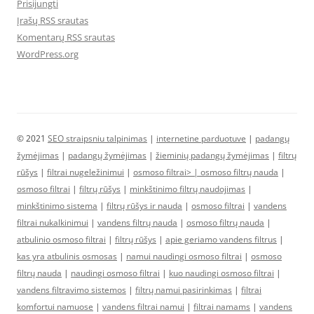
Prisijungti
Įrašų RSS srautas
Komentarų RSS srautas
WordPress.org
© 2021
SEO straipsniu talpinimas
|
internetine parduotuve
|
padangų
žymėjimas
|
padangų žymėjimas
|
žieminių padangų žymėjimas
|
filtrų
rūšys
|
filtrai nugeležinimui
|
osmoso filtrai> |
osmoso filtrų nauda
|
osmoso filtrai
|
filtrų rūšys
|
minkštinimo filtrų naudojimas
|
minkštinimo sistema
|
filtrų rūšys ir nauda
|
osmoso filtrai
|
vandens
filtrai nukalkinimui
|
vandens filtrų nauda
|
osmoso filtrų nauda
|
atbulinio osmoso filtrai
|
filtrų rūšys
|
apie geriamo vandens filtrus
|
kas yra atbulinis osmosas
|
namui naudingi osmoso filtrai
|
osmoso
filtrų nauda
|
naudingi osmoso filtrai
|
kuo naudingi osmoso filtrai
|
vandens filtravimo sistemos
|
filtrų namui pasirinkimas
|
filtrai
komfortui namuose
|
vandens filtrai namui
|
filtrai namams
|
vandens