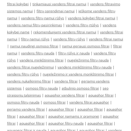
filtrai kokybei
|
tinkamiausi vandens filtrai namui
|
vandens filtravimo
sistemos namui
|
filtrų sprendimai namui
|
ieškome vandens filtrų
namui
|
vandens filtrų namui rūšys
|
vandens kokybei filtrai namui
|
vandens namui filtrų pasirinkimas
|
vandens filtrų rtūšys
|
vandens
kokybei name
|
rekomenduojami vandens filtrai namui
|
vandens filtrai
namui
|
filtrų namui rūšys
|
vandens filtrų rūšys
|
vandens filtrai namui
|
namui naudingi osmoso filtrai
|
namui geriausi osmoso filtrai
|
filtrai
namui
|
vandens filtrų nauda
|
filtrų rūšys ir nauda
|
vandens filtrų
rūšys
|
vandens minkštinimo filtrai
|
nugeležinimo filtrų nauda
|
vandens filtrai nugeležinimui
|
vandens minkštinimo filtrų nauda
|
vandens filtrų rūšys
|
nugeležinimo ir vandens monkštinimo filtrai
|
vandens nukalkinimo filtrai
|
vandens filtrai
|
geriamo vandens
sistemos
|
osmoso filtrų nauda
|
atbulinio osmoso filtrai
|
seo
straipsniu talpinimas
|
aquaphor vandens filtrai
|
aquaphor filtrai
|
osmoso filtrų nauda
|
osmoso filtrai
|
vandens filtrai aquaphor
|
geriamo vandens filtrai
|
aquaphor filtrai
|
aquaphor filtrai
|
aquaphor
filtrai
|
aquaphor filtrai
|
aquaphor namams ir pramonei
|
aquaphor
filtrai
|
aquaphor filtrai
|
aquaphor filtrų nauda
|
aquaphor filtrai
|
aquapgor filtrai ir nauda
|
aquaphor filtrai
|
aquaphor filtrai
|
vandens