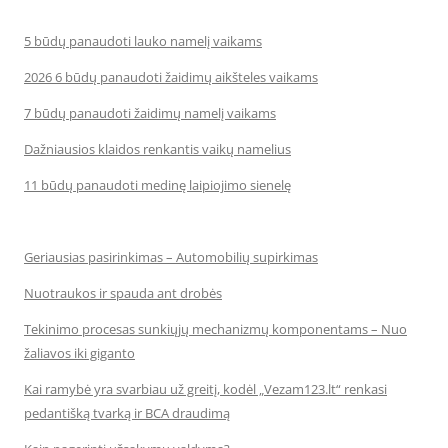
5 būdų panaudoti lauko namelį vaikams
2026 6 būdų panaudoti žaidimų aikšteles vaikams
7 būdų panaudoti žaidimų namelį vaikams
Dažniausios klaidos renkantis vaikų namelius
11 būdų panaudoti medinę laipiojimo sienelę
Geriausias pasirinkimas – Automobilių supirkimas
Nuotraukos ir spauda ant drobės
Tekinimo procesas sunkiųjų mechanizmų komponentams – Nuo
žaliavos iki giganto
Kai ramybė yra svarbiau už greitį, kodėl „Vezam123.lt“ renkasi
pedantišką tvarką ir BCA draudimą