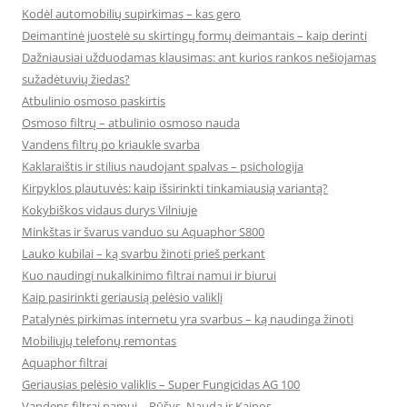
Kodėl automobilių supirkimas – kas gero
Deimantinė juostelė su skirtingų formų deimantais – kaip derinti
Dažniausiai užduodamas klausimas: ant kurios rankos nešiojamas
sužadėtuvių žiedas?
Atbulinio osmoso paskirtis
Osmoso filtrų – atbulinio osmoso nauda
Vandens filtrų po kriaukle svarba
Kaklaraištis ir stilius naudojant spalvas – psichologija
Kirpyklos plautuvės: kaip išsirinkti tinkamiausią variantą?
Kokybiškos vidaus durys Vilniuje
Minkštas ir švarus vanduo su Aquaphor S800
Lauko kubilai – ką svarbu žinoti prieš perkant
Kuo naudingi nukalkinimo filtrai namui ir biurui
Kaip pasirinkti geriausią pelėsio valiklį
Patalynės pirkimas internetu yra svarbus – ką naudinga žinoti
Mobiliųjų telefonų remontas
Aquaphor filtrai
Geriausias pelėsio valiklis – Super Fungicidas AG 100
Vandens filtrai namui – Rūšys, Nauda ir Kainos