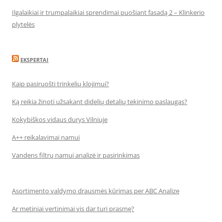
Ilgalaikiai ir trumpalaikiai sprendimai puošiant fasadą 2 – Klinkerio
plytelės
EKSPERTAI
Kaip pasiruošti trinkelių klojimui?
Ką reikia žinoti užsakant didelių detalių tekinimo paslaugas?
Kokybiškos vidaus durys Vilniuje
A++ reikalavimai namui
Vandens filtrų namui analizė ir pasirinkimas
Asortimento valdymo drausmės kūrimas per ABC Analizę
Ar metiniai vertinimai vis dar turi prasmę?