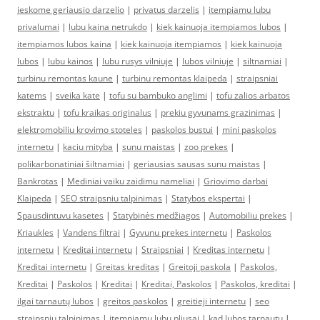
ieskome geriausio darzelio
|
privatus darzelis
|
itempiamu lubu
privalumai
|
lubu kaina netrukdo
|
kiek kainuoja itempiamos lubos
|
itempiamos lubos kaina
|
kiek kainuoja itempiamos
|
kiek kainuoja
lubos
|
lubu kainos
|
lubu rusys vilniuje
|
lubos vilniuje
|
siltnamiai
|
turbinu remontas kaune
|
turbinu remontas klaipeda
|
straipsniai
katems
|
sveika kate
|
tofu su bambuko anglimi
|
tofu zalios arbatos
ekstraktu
|
tofu kraikas originalus
|
prekiu gyvunams grazinimas
|
elektromobiliu krovimo stoteles
|
paskolos bustui
|
mini paskolos
internetu
|
kaciu mityba
|
sunu maistas
|
zoo prekes
|
polikarbonatiniai šiltnamiai
|
geriausias sausas sunu maistas
|
Bankrotas
|
Mediniai vaiku zaidimu nameliai
|
Griovimo darbai
Klaipeda
|
SEO straipsniu talpinimas
|
Statybos ekspertai
|
Spausdintuvu kasetes
|
Statybinės medžiagos
|
Automobiliu prekes
|
Kriaukles
|
Vandens filtrai
|
Gyvunu prekes internetu
|
Paskolos
internetu
|
Kreditai internetu
|
Straipsniai
|
Kreditas internetu
|
Kreditai internetu
|
Greitas kreditas
|
Greitoji paskola
|
Paskolos,
Kreditai
|
Paskolos
|
Kreditai
|
Kreditai, Paskolos
|
Paskolos, kreditai
|
ilgai tarnautų lubos
|
greitos paskolos
|
greitieji internetu
|
seo
straipsniu talpinimas
|
įtempiamų lubų pliusai
|
kad lubos tarnautų
|