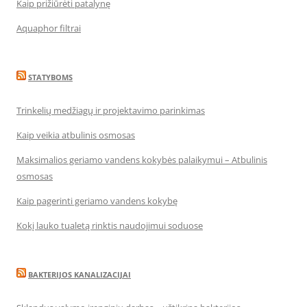
Kaip prižiūrėti patalynę
Aquaphor filtrai
STATYBOMS
Trinkelių medžiagų ir projektavimo parinkimas
Kaip veikia atbulinis osmosas
Maksimalios geriamo vandens kokybės palaikymui – Atbulinis
osmosas
Kaip pagerinti geriamo vandens kokybę
Kokį lauko tualetą rinktis naudojimui soduose
BAKTERIJOS KANALIZACIJAI