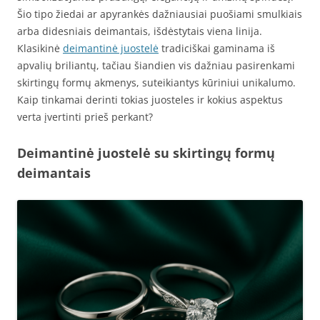
Šio tipo žiedai ar apyrankės dažniausiai puošiami smulkiais
arba didesniais deimantais, išdėstytais viena linija.
Klasikinė
deimantinė juostelė
tradiciškai gaminama iš
apvalių briliantų, tačiau šiandien vis dažniau pasirenkami
skirtingų formų akmenys, suteikiantys kūriniui unikalumo.
Kaip tinkamai derinti tokias juosteles ir kokius aspektus
verta įvertinti prieš perkant?
Deimantinė juostelė su skirtingų formų
deimantais