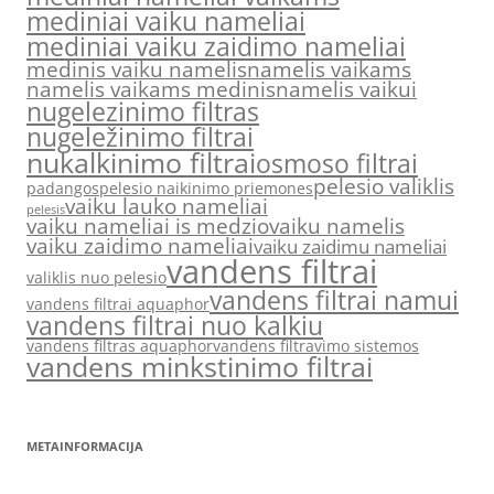
mediniai vaiku nameliai
mediniai vaiku zaidimo nameliai
medinis vaiku namelis
namelis vaikams
namelis vaikams medinis
namelis vaikui
nugelezinimo filtras
nugeležinimo filtrai
nukalkinimo filtrai
osmoso filtrai
pelesio valiklis
padangos
pelesio naikinimo priemones
vaiku lauko nameliai
pelesis
vaiku nameliai is medzio
vaiku namelis
vaiku zaidimo nameliai
vaiku zaidimu nameliai
vandens filtrai
valiklis nuo pelesio
vandens filtrai namui
vandens filtrai aquaphor
vandens filtrai nuo kalkiu
vandens filtras aquaphor
vandens filtravimo sistemos
vandens minkstinimo filtrai
METAINFORMACIJA