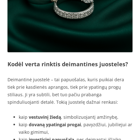
Kodėl verta rinktis deimantines juosteles?
Deimantinė juostelė – tai papuošalas, kuris puikiai dera
tiek prie kasdienės aprangos, tiek prie ypatingų progų
stiliaus. Ji yra subtili, bet tuo pačiu prabanga
spinduliuojanti detalė. Tokią juostelę dažnai renkasi:
kaip
vestuvinį žiedą
, simbolizuojantį amžinybę,
kaip
dovaną ypatingai progai
, pavyzdžiui, jubiliejui ar
vaiko gimimui,
kaip
investicinį papuošalą
, nes deimantai išlaiko