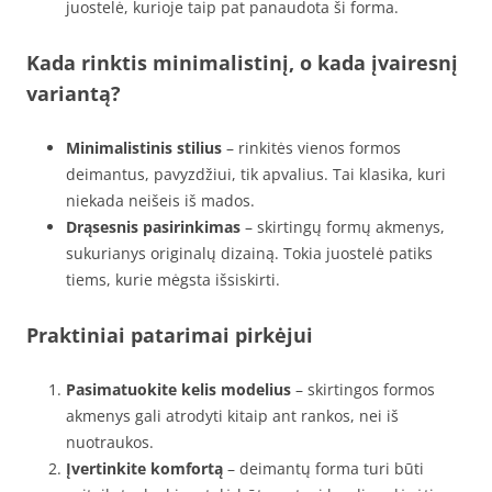
juostelė, kurioje taip pat panaudota ši forma.
Kada rinktis minimalistinį, o kada įvairesnį
variantą?
Minimalistinis stilius
– rinkitės vienos formos
deimantus, pavyzdžiui, tik apvalius. Tai klasika, kuri
niekada neišeis iš mados.
Drąsesnis pasirinkimas
– skirtingų formų akmenys,
sukurianys originalų dizainą. Tokia juostelė patiks
tiems, kurie mėgsta išsiskirti.
Praktiniai patarimai pirkėjui
Pasimatuokite kelis modelius
– skirtingos formos
akmenys gali atrodyti kitaip ant rankos, nei iš
nuotraukos.
Įvertinkite komfortą
– deimantų forma turi būti