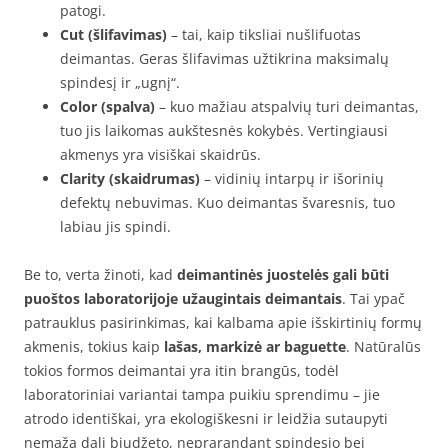
patogi.
Cut (šlifavimas)
– tai, kaip tiksliai nušlifuotas
deimantas. Geras šlifavimas užtikrina maksimalų
spindesį ir „ugnį“.
Color (spalva)
– kuo mažiau atspalvių turi deimantas,
tuo jis laikomas aukštesnės kokybės. Vertingiausi
akmenys yra visiškai skaidrūs.
Clarity (skaidrumas)
– vidinių intarpų ir išorinių
defektų nebuvimas. Kuo deimantas švaresnis, tuo
labiau jis spindi.
Be to, verta žinoti, kad
deimantinės juostelės gali būti
puoštos laboratorijoje užaugintais deimantais
. Tai ypač
patrauklus pasirinkimas, kai kalbama apie išskirtinių formų
akmenis, tokius kaip
lašas, markizė ar baguette
. Natūralūs
tokios formos deimantai yra itin brangūs, todėl
laboratoriniai variantai tampa puikiu sprendimu – jie
atrodo identiškai, yra ekologiškesni ir leidžia sutaupyti
nemažą dalį biudžeto, neprarandant spindesio bei