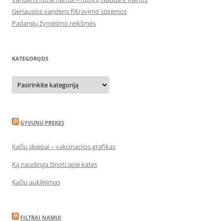
Geriausios vandens filtravimo sistemos
Padangų žymėjimo reikšmės
KATEGORIJOS
Kategorijos
GYVUNU PREKES
Kačių skiepai – vakcinacijos grafikas
Ką naudinga žinoti apie kates
Kačių auklėjimas
FILTRAI NAMUI