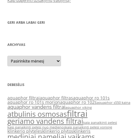
Kaip pagerinti užsakymų valdymą?
GERI ARBA LABAI GERI
ARCHYVAS
Archyvas
DEBESĖLIS
aquaphor filtrai
aquaphor filtras
aquaphor ro 101s
aquaphor ro 101s morion
aquaphor ro 102s
aquaphor s550 kaina
aquaphor vandens filtrai
aquaphor viking
filtrai
atbulinis osmosas
geriamo vandens filtrai
kaip panaikinti pelesi
kaip panaikinti pelesi nuo medienos
kaip panaikinti pelesi vonioje
klinkerio plyteles
klinkerio plytos
klinkeris
mediniai nameliai vaikams