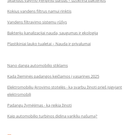
Sklandus valymo įrenginių darbas – užtikrina bakterijos
Kokius vandens filtrus namui rinktis
Vandens filtravimo sistemų rūšys
Bakterijų kanalizacijai nauda, saugumas ir ekologija
Plastikiniai lauko tualetai – Nauda ir privalumai
Nano danga automobilio stiklams
Kada žieminės padangos keičiamos į vasarines 2025
Elektromobilių įkrovimo stotelės - ką svarbu žinoti prieš įsigyjant
elektromobilį
Padangų žymėjimas - ką reikia žinoti
Kaip automobilio turbinos didina variklių našumą?