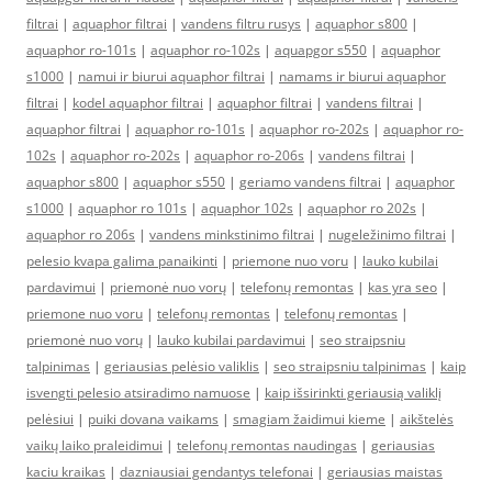
filtrai
|
aquaphor filtrai
|
vandens filtru rusys
|
aquaphor s800
|
aquaphor ro-101s
|
aquaphor ro-102s
|
aquapgor s550
|
aquaphor
s1000
|
namui ir biurui aquaphor filtrai
|
namams ir biurui aquaphor
filtrai
|
kodel aquaphor filtrai
|
aquaphor filtrai
|
vandens filtrai
|
aquaphor filtrai
|
aquaphor ro-101s
|
aquaphor ro-202s
|
aquaphor ro-
102s
|
aquaphor ro-202s
|
aquaphor ro-206s
|
vandens filtrai
|
aquaphor s800
|
aquaphor s550
|
geriamo vandens filtrai
|
aquaphor
s1000
|
aquaphor ro 101s
|
aquaphor 102s
|
aquaphor ro 202s
|
aquaphor ro 206s
|
vandens minkstinimo filtrai
|
nugeležinimo filtrai
|
pelesio kvapa galima panaikinti
|
priemone nuo voru
|
lauko kubilai
pardavimui
|
priemonė nuo vorų
|
telefonų remontas
|
kas yra seo
|
priemone nuo voru
|
telefonų remontas
|
telefonų remontas
|
priemonė nuo vorų
|
lauko kubilai pardavimui
|
seo straipsniu
talpinimas
|
geriausias pelėsio valiklis
|
seo straipsniu talpinimas
|
kaip
isvengti pelesio atsiradimo namuose
|
kaip išsirinkti geriausią valiklį
pelėsiui
|
puiki dovana vaikams
|
smagiam žaidimui kieme
|
aikštelės
vaikų laiko praleidimui
|
telefonų remontas naudingas
|
geriausias
kaciu kraikas
|
dazniausiai gendantys telefonai
|
geriausias maistas