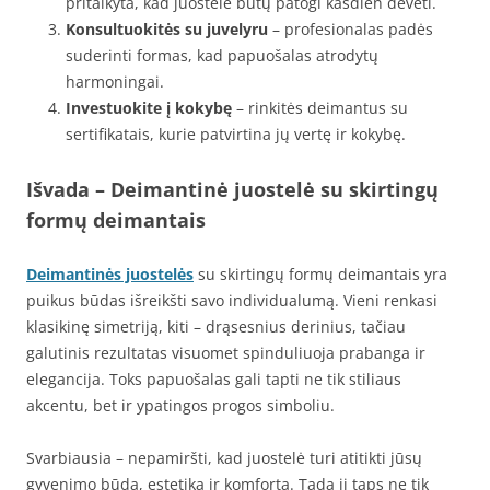
pritaikyta, kad juostelė būtų patogi kasdien dėvėti.
Konsultuokitės su juvelyru
– profesionalas padės
suderinti formas, kad papuošalas atrodytų
harmoningai.
Investuokite į kokybę
– rinkitės deimantus su
sertifikatais, kurie patvirtina jų vertę ir kokybę.
Išvada
– Deimantinė juostelė su skirtingų
formų deimantais
Deimantinės juostelės
su skirtingų formų deimantais yra
puikus būdas išreikšti savo individualumą. Vieni renkasi
klasikinę simetriją, kiti – drąsesnius derinius, tačiau
galutinis rezultatas visuomet spinduliuoja prabanga ir
elegancija. Toks papuošalas gali tapti ne tik stiliaus
akcentu, bet ir ypatingos progos simboliu.
Svarbiausia – nepamiršti, kad juostelė turi atitikti jūsų
gyvenimo būdą, estetiką ir komfortą. Tada ji taps ne tik