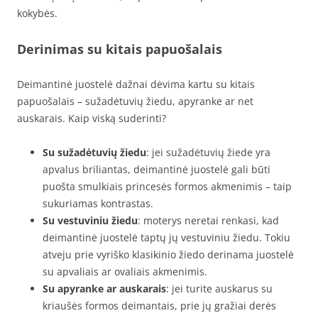
kokybės.
Derinimas su kitais papuošalais
Deimantinė juostelė dažnai dėvima kartu su kitais
papuošalais – sužadėtuvių žiedu, apyranke ar net
auskarais. Kaip viską suderinti?
Su sužadėtuvių žiedu
: jei sužadėtuvių žiede yra
apvalus briliantas, deimantinė juostelė gali būti
puošta smulkiais princesės formos akmenimis – taip
sukuriamas kontrastas.
Su vestuviniu žiedu
: moterys neretai renkasi, kad
deimantinė juostelė taptų jų vestuviniu žiedu. Tokiu
atveju prie vyriško klasikinio žiedo derinama juostelė
su apvaliais ar ovaliais akmenimis.
Su apyranke ar auskarais
: jei turite auskarus su
kriaušės formos deimantais, prie jų gražiai derės