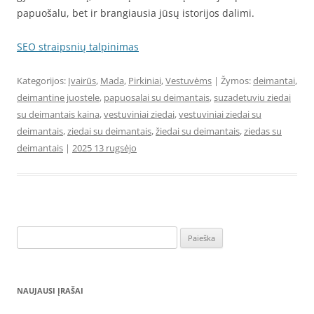
papuošalu, bet ir brangiausia jūsų istorijos dalimi.
SEO straipsnių talpinimas
Kategorijos:
Įvairūs
,
Mada
,
Pirkiniai
,
Vestuvėms
| Žymos:
deimantai
,
deimantine juostele
,
papuosalai su deimantais
,
suzadetuviu ziedai
su deimantais kaina
,
vestuviniai ziedai
,
vestuviniai ziedai su
deimantais
,
ziedai su deimantais
,
žiedai su deimantais
,
ziedas su
deimantais
|
2025 13 rugsėjo
Ieškoti:
NAUJAUSI ĮRAŠAI