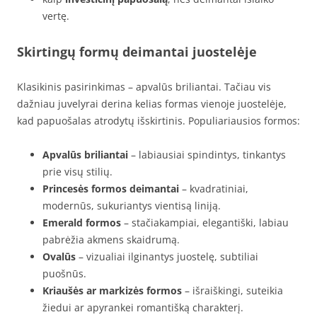
vertę.
Skirtingų formų deimantai juostelėje
Klasikinis pasirinkimas – apvalūs briliantai. Tačiau vis
dažniau juvelyrai derina kelias formas vienoje juostelėje,
kad papuošalas atrodytų išskirtinis. Populiariausios formos:
Apvalūs briliantai
– labiausiai spindintys, tinkantys
prie visų stilių.
Princesės formos deimantai
– kvadratiniai,
modernūs, sukuriantys vientisą liniją.
Emerald formos
– stačiakampiai, elegantiški, labiau
pabrėžia akmens skaidrumą.
Ovalūs
– vizualiai ilginantys juostelę, subtiliai
puošnūs.
Kriaušės ar markizės formos
– išraiškingi, suteikia
žiedui ar apyrankei romantišką charakterį.