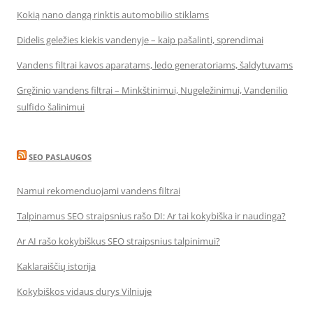
Kokią nano dangą rinktis automobilio stiklams
Didelis geležies kiekis vandenyje – kaip pašalinti, sprendimai
Vandens filtrai kavos aparatams, ledo generatoriams, šaldytuvams
Gręžinio vandens filtrai – Minkštinimui, Nugeležinimui, Vandenilio
sulfido šalinimui
SEO PASLAUGOS
Namui rekomenduojami vandens filtrai
Talpinamus SEO straipsnius rašo DI: Ar tai kokybiška ir naudinga?
Ar AI rašo kokybiškus SEO straipsnius talpinimui?
Kaklaraiščių istorija
Kokybiškos vidaus durys Vilniuje