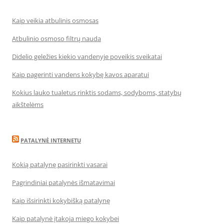
Kaip veikia atbulinis osmosas
Atbulinio osmoso filtrų nauda
Didelio geležies kiekio vandenyje poveikis sveikatai
Kaip pagerinti vandens kokybę kavos aparatui
Kokius lauko tualetus rinktis sodams, sodyboms, statybų
aikštelėms
PATALYNĖ INTERNETU
Kokią patalynę pasirinkti vasarai
Pagrindiniai patalynės išmatavimai
Kaip išsirinkti kokybišką patalynę
Kaip patalynė įtakoja miego kokybei