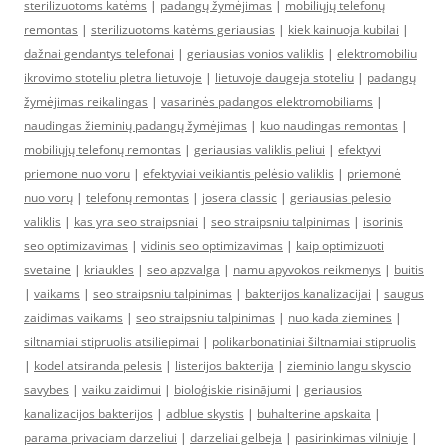
sterilizuotoms katėms
|
padangų žymėjimas
|
mobiliųjų telefonų
remontas
|
sterilizuotoms katėms geriausias
|
kiek kainuoja kubilai
|
dažnai gendantys telefonai
|
geriausias vonios valiklis
|
elektromobiliu
ikrovimo stoteliu pletra lietuvoje
|
lietuvoje daugeja stoteliu
|
padangų
žymėjimas reikalingas
|
vasarinės padangos elektromobiliams
|
naudingas žieminių padangų žymėjimas
|
kuo naudingas remontas
|
mobiliųjų telefonų remontas
|
geriausias valiklis peliui
|
efektyvi
priemone nuo voru
|
efektyviai veikiantis pelėsio valiklis
|
priemonė
nuo vorų
|
telefonų remontas
|
josera classic
|
geriausias pelesio
valiklis
|
kas yra seo straipsniai
|
seo straipsniu talpinimas
|
isorinis
seo optimizavimas
|
vidinis seo optimizavimas
|
kaip optimizuoti
svetaine
|
kriaukles
|
seo apzvalga
|
namu apyvokos reikmenys
|
buitis
|
vaikams
|
seo straipsniu talpinimas
|
bakterijos kanalizacijai
|
saugus
zaidimas vaikams
|
seo straipsniu talpinimas
|
nuo kada ziemines
|
siltnamiai stipruolis atsiliepimai
|
polikarbonatiniai šiltnamiai stipruolis
|
kodel atsiranda pelesis
|
listerijos bakterija
|
zieminio langu skyscio
savybes
|
vaiku zaidimui
|
bioloģiskie risinājumi
|
geriausios
kanalizacijos bakterijos
|
adblue skystis
|
buhalterine apskaita
|
parama privaciam darzeliui
|
darzeliai gelbeja
|
pasirinkimas vilniuje
|