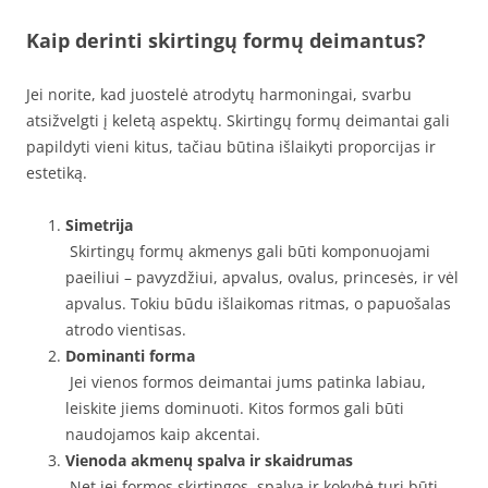
Kaip derinti skirtingų formų deimantus?
Jei norite, kad juostelė atrodytų harmoningai, svarbu
atsižvelgti į keletą aspektų. Skirtingų formų deimantai gali
papildyti vieni kitus, tačiau būtina išlaikyti proporcijas ir
estetiką.
Simetrija
Skirtingų formų akmenys gali būti komponuojami
paeiliui – pavyzdžiui, apvalus, ovalus, princesės, ir vėl
apvalus. Tokiu būdu išlaikomas ritmas, o papuošalas
atrodo vientisas.
Dominanti forma
Jei vienos formos deimantai jums patinka labiau,
leiskite jiems dominuoti. Kitos formos gali būti
naudojamos kaip akcentai.
Vienoda akmenų spalva ir skaidrumas
Net jei formos skirtingos, spalva ir kokybė turi būti