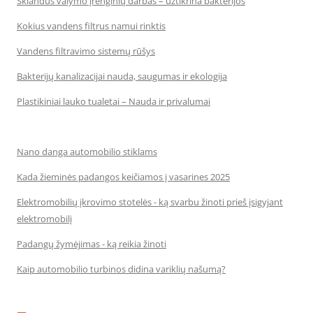
Sklandus valymo įrenginių darbas – užtikrina bakterijos
Kokius vandens filtrus namui rinktis
Vandens filtravimo sistemų rūšys
Bakterijų kanalizacijai nauda, saugumas ir ekologija
Plastikiniai lauko tualetai – Nauda ir privalumai
Nano danga automobilio stiklams
Kada žieminės padangos keičiamos į vasarines 2025
Elektromobilių įkrovimo stotelės - ką svarbu žinoti prieš įsigyjant
elektromobilį
Padangų žymėjimas - ką reikia žinoti
Kaip automobilio turbinos didina variklių našumą?