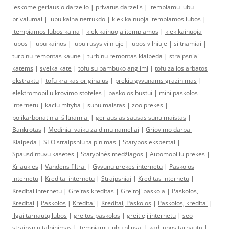
ieskome geriausio darzelio
|
privatus darzelis
|
itempiamu lubu
privalumai
|
lubu kaina netrukdo
|
kiek kainuoja itempiamos lubos
|
itempiamos lubos kaina
|
kiek kainuoja itempiamos
|
kiek kainuoja
lubos
|
lubu kainos
|
lubu rusys vilniuje
|
lubos vilniuje
|
siltnamiai
|
turbinu remontas kaune
|
turbinu remontas klaipeda
|
straipsniai
katems
|
sveika kate
|
tofu su bambuko anglimi
|
tofu zalios arbatos
ekstraktu
|
tofu kraikas originalus
|
prekiu gyvunams grazinimas
|
elektromobiliu krovimo stoteles
|
paskolos bustui
|
mini paskolos
internetu
|
kaciu mityba
|
sunu maistas
|
zoo prekes
|
polikarbonatiniai šiltnamiai
|
geriausias sausas sunu maistas
|
Bankrotas
|
Mediniai vaiku zaidimu nameliai
|
Griovimo darbai
Klaipeda
|
SEO straipsniu talpinimas
|
Statybos ekspertai
|
Spausdintuvu kasetes
|
Statybinės medžiagos
|
Automobiliu prekes
|
Kriaukles
|
Vandens filtrai
|
Gyvunu prekes internetu
|
Paskolos
internetu
|
Kreditai internetu
|
Straipsniai
|
Kreditas internetu
|
Kreditai internetu
|
Greitas kreditas
|
Greitoji paskola
|
Paskolos,
Kreditai
|
Paskolos
|
Kreditai
|
Kreditai, Paskolos
|
Paskolos, kreditai
|
ilgai tarnautų lubos
|
greitos paskolos
|
greitieji internetu
|
seo
straipsniu talpinimas
|
įtempiamų lubų pliusai
|
kad lubos tarnautų
|