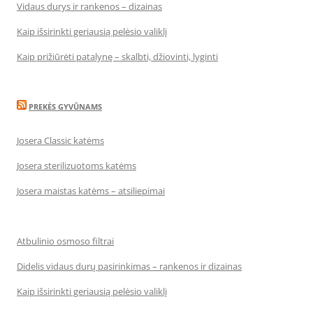
Vidaus durys ir rankenos – dizainas
Kaip išsirinkti geriausią pelėsio valiklį
Kaip prižiūrėti patalynę – skalbti, džiovinti, lyginti
PREKĖS GYVŪNAMS
Josera Classic katėms
Josera sterilizuotoms katėms
Josera maistas katėms – atsiliepimai
Atbulinio osmoso filtrai
Didelis vidaus durų pasirinkimas – rankenos ir dizainas
Kaip išsirinkti geriausią pelėsio valiklį