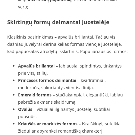
vertę.
Skirtingų formų deimantai juostelėje
Klasikinis pasirinkimas – apvalūs briliantai. Tačiau vis
dažniau juvelyrai derina kelias formas vienoje juostelėje,
kad papuošalas atrodytų išskirtinis. Populiariausios formos:
Apvalūs briliantai
– labiausiai spindintys, tinkantys
prie visų stilių.
Princesės formos deimantai
– kvadratiniai,
modernūs, sukuriantys vientisą liniją.
Emerald formos
– stačiakampiai, elegantiški, labiau
pabrėžia akmens skaidrumą.
Ovalūs
– vizualiai ilginantys juostelę, subtiliai
puošnūs.
Kriaušės ar markizės formos
– išraiškingi, suteikia
žiedui ar apyrankei romantišką charakterį.