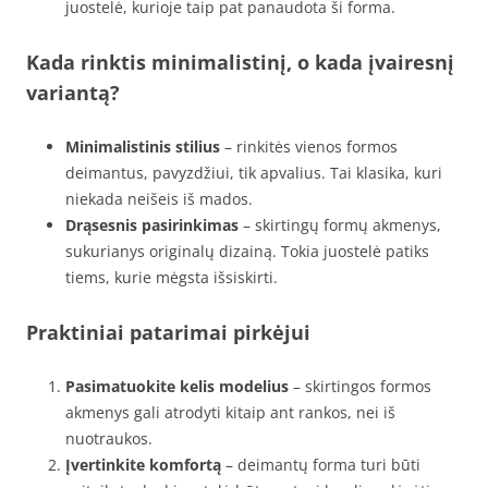
juostelė, kurioje taip pat panaudota ši forma.
Kada rinktis minimalistinį, o kada įvairesnį
variantą?
Minimalistinis stilius
– rinkitės vienos formos
deimantus, pavyzdžiui, tik apvalius. Tai klasika, kuri
niekada neišeis iš mados.
Drąsesnis pasirinkimas
– skirtingų formų akmenys,
sukurianys originalų dizainą. Tokia juostelė patiks
tiems, kurie mėgsta išsiskirti.
Praktiniai patarimai pirkėjui
Pasimatuokite kelis modelius
– skirtingos formos
akmenys gali atrodyti kitaip ant rankos, nei iš
nuotraukos.
Įvertinkite komfortą
– deimantų forma turi būti