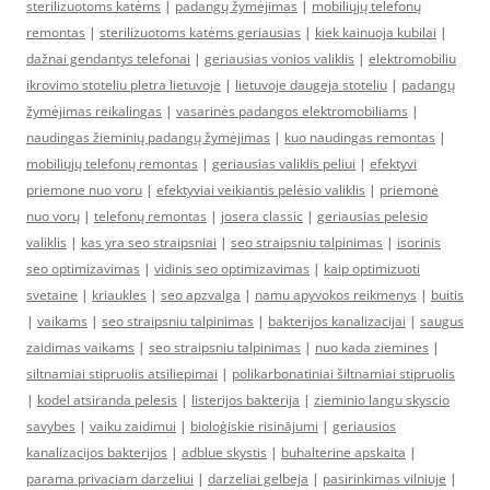
sterilizuotoms katėms
|
padangų žymėjimas
|
mobiliųjų telefonų
remontas
|
sterilizuotoms katėms geriausias
|
kiek kainuoja kubilai
|
dažnai gendantys telefonai
|
geriausias vonios valiklis
|
elektromobiliu
ikrovimo stoteliu pletra lietuvoje
|
lietuvoje daugeja stoteliu
|
padangų
žymėjimas reikalingas
|
vasarinės padangos elektromobiliams
|
naudingas žieminių padangų žymėjimas
|
kuo naudingas remontas
|
mobiliųjų telefonų remontas
|
geriausias valiklis peliui
|
efektyvi
priemone nuo voru
|
efektyviai veikiantis pelėsio valiklis
|
priemonė
nuo vorų
|
telefonų remontas
|
josera classic
|
geriausias pelesio
valiklis
|
kas yra seo straipsniai
|
seo straipsniu talpinimas
|
isorinis
seo optimizavimas
|
vidinis seo optimizavimas
|
kaip optimizuoti
svetaine
|
kriaukles
|
seo apzvalga
|
namu apyvokos reikmenys
|
buitis
|
vaikams
|
seo straipsniu talpinimas
|
bakterijos kanalizacijai
|
saugus
zaidimas vaikams
|
seo straipsniu talpinimas
|
nuo kada ziemines
|
siltnamiai stipruolis atsiliepimai
|
polikarbonatiniai šiltnamiai stipruolis
|
kodel atsiranda pelesis
|
listerijos bakterija
|
zieminio langu skyscio
savybes
|
vaiku zaidimui
|
bioloģiskie risinājumi
|
geriausios
kanalizacijos bakterijos
|
adblue skystis
|
buhalterine apskaita
|
parama privaciam darzeliui
|
darzeliai gelbeja
|
pasirinkimas vilniuje
|