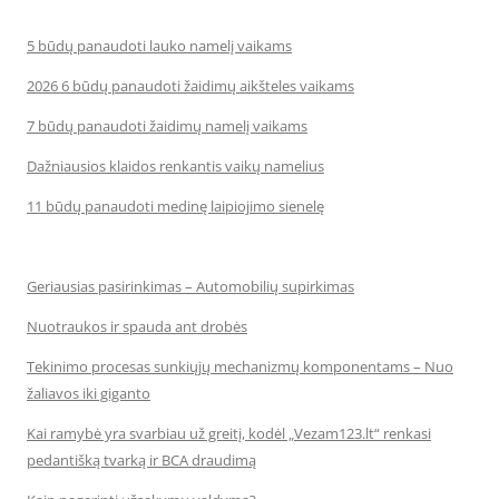
5 būdų panaudoti lauko namelį vaikams
2026 6 būdų panaudoti žaidimų aikšteles vaikams
7 būdų panaudoti žaidimų namelį vaikams
Dažniausios klaidos renkantis vaikų namelius
11 būdų panaudoti medinę laipiojimo sienelę
Geriausias pasirinkimas – Automobilių supirkimas
Nuotraukos ir spauda ant drobės
Tekinimo procesas sunkiųjų mechanizmų komponentams – Nuo
žaliavos iki giganto
Kai ramybė yra svarbiau už greitį, kodėl „Vezam123.lt“ renkasi
pedantišką tvarką ir BCA draudimą