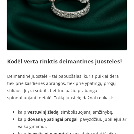
Kodėl verta rinktis deimantines juosteles?
Deimantinė juostelė – tai papuošalas, kuris puikiai dera
tiek prie kasdienės aprangos, tiek prie ypatingų progų
stiliaus. Ji yra subtili, bet tuo pačiu prabanga
spinduliuojanti detalė. Tokią juostelę dažnai renkasi:
kaip
vestuvinį žiedą
, simbolizuojantį amžinybę,
kaip
dovaną ypatingai progai
, pavyzdžiui, jubiliejui ar
vaiko gimimui,
kaip
investicinį papuošalą
, nes deimantai išlaiko