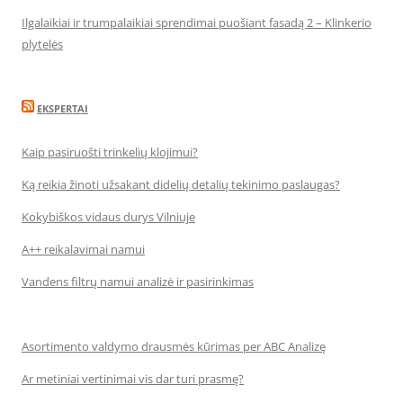
Ilgalaikiai ir trumpalaikiai sprendimai puošiant fasadą 2 – Klinkerio
plytelės
EKSPERTAI
Kaip pasiruošti trinkelių klojimui?
Ką reikia žinoti užsakant didelių detalių tekinimo paslaugas?
Kokybiškos vidaus durys Vilniuje
A++ reikalavimai namui
Vandens filtrų namui analizė ir pasirinkimas
Asortimento valdymo drausmės kūrimas per ABC Analizę
Ar metiniai vertinimai vis dar turi prasmę?