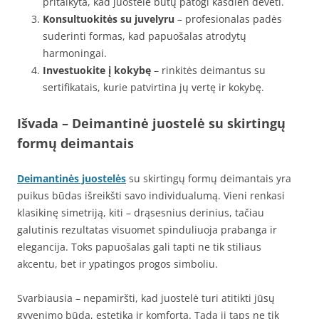
pritaikyta, kad juostelė būtų patogi kasdien dėvėti.
Konsultuokitės su juvelyru
– profesionalas padės
suderinti formas, kad papuošalas atrodytų
harmoningai.
Investuokite į kokybę
– rinkitės deimantus su
sertifikatais, kurie patvirtina jų vertę ir kokybę.
Išvada
– Deimantinė juostelė su skirtingų
formų deimantais
Deimantinės juostelės
su skirtingų formų deimantais yra
puikus būdas išreikšti savo individualumą. Vieni renkasi
klasikinę simetriją, kiti – drąsesnius derinius, tačiau
galutinis rezultatas visuomet spinduliuoja prabanga ir
elegancija. Toks papuošalas gali tapti ne tik stiliaus
akcentu, bet ir ypatingos progos simboliu.
Svarbiausia – nepamiršti, kad juostelė turi atitikti jūsų
gyvenimo būdą, estetiką ir komfortą. Tada ji taps ne tik