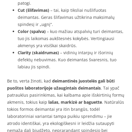
patogi.
Cut (šlifavimas)
– tai, kaip tiksliai nušlifuotas
deimantas. Geras šlifavimas užtikrina maksimalų
spindesį ir „ugnį“.
Color (spalva)
– kuo mažiau atspalvių turi deimantas,
tuo jis laikomas aukštesnės kokybės. Vertingiausi
akmenys yra visiškai skaidrūs.
Clarity (skaidrumas)
– vidinių intarpų ir išorinių
defektų nebuvimas. Kuo deimantas švaresnis, tuo
labiau jis spindi.
Be to, verta žinoti, kad
deimantinės juostelės gali būti
puoštos laboratorijoje užaugintais deimantais
. Tai ypač
patrauklus pasirinkimas, kai kalbama apie išskirtinių formų
akmenis, tokius kaip
lašas, markizė ar baguette
. Natūralūs
tokios formos deimantai yra itin brangūs, todėl
laboratoriniai variantai tampa puikiu sprendimu – jie
atrodo identiškai, yra ekologiškesni ir leidžia sutaupyti
nemažą dalį biudžeto, neprarandant spindesio bei