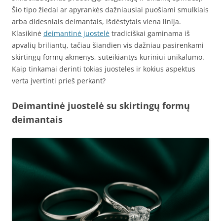
Šio tipo žiedai ar apyrankės dažniausiai puošiami smulkiais
arba didesniais deimantais, išdėstytais viena linija.
Klasikinė
deimantinė juostelė
tradiciškai gaminama iš
apvalių briliantų, tačiau šiandien vis dažniau pasirenkami
skirtingų formų akmenys, suteikiantys kūriniui unikalumo.
Kaip tinkamai derinti tokias juosteles ir kokius aspektus
verta įvertinti prieš perkant?
Deimantinė juostelė su skirtingų formų
deimantais