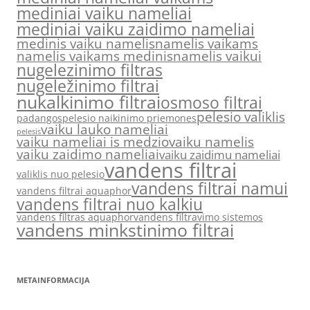
mediniai vaiku nameliai
mediniai vaiku zaidimo nameliai
medinis vaiku namelis
namelis vaikams
namelis vaikams medinis
namelis vaikui
nugelezinimo filtras
nugeležinimo filtrai
nukalkinimo filtrai
osmoso filtrai
pelesio valiklis
padangos
pelesio naikinimo priemones
vaiku lauko nameliai
pelesis
vaiku nameliai is medzio
vaiku namelis
vaiku zaidimo nameliai
vaiku zaidimu nameliai
vandens filtrai
valiklis nuo pelesio
vandens filtrai namui
vandens filtrai aquaphor
vandens filtrai nuo kalkiu
vandens filtras aquaphor
vandens filtravimo sistemos
vandens minkstinimo filtrai
METAINFORMACIJA