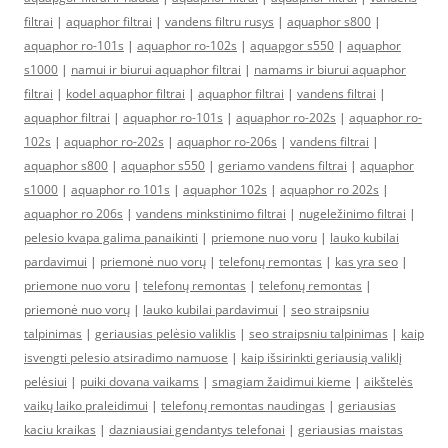
filtrai
|
aquaphor filtrai
|
vandens filtru rusys
|
aquaphor s800
|
aquaphor ro-101s
|
aquaphor ro-102s
|
aquapgor s550
|
aquaphor
s1000
|
namui ir biurui aquaphor filtrai
|
namams ir biurui aquaphor
filtrai
|
kodel aquaphor filtrai
|
aquaphor filtrai
|
vandens filtrai
|
aquaphor filtrai
|
aquaphor ro-101s
|
aquaphor ro-202s
|
aquaphor ro-
102s
|
aquaphor ro-202s
|
aquaphor ro-206s
|
vandens filtrai
|
aquaphor s800
|
aquaphor s550
|
geriamo vandens filtrai
|
aquaphor
s1000
|
aquaphor ro 101s
|
aquaphor 102s
|
aquaphor ro 202s
|
aquaphor ro 206s
|
vandens minkstinimo filtrai
|
nugeležinimo filtrai
|
pelesio kvapa galima panaikinti
|
priemone nuo voru
|
lauko kubilai
pardavimui
|
priemonė nuo vorų
|
telefonų remontas
|
kas yra seo
|
priemone nuo voru
|
telefonų remontas
|
telefonų remontas
|
priemonė nuo vorų
|
lauko kubilai pardavimui
|
seo straipsniu
talpinimas
|
geriausias pelėsio valiklis
|
seo straipsniu talpinimas
|
kaip
isvengti pelesio atsiradimo namuose
|
kaip išsirinkti geriausią valiklį
pelėsiui
|
puiki dovana vaikams
|
smagiam žaidimui kieme
|
aikštelės
vaikų laiko praleidimui
|
telefonų remontas naudingas
|
geriausias
kaciu kraikas
|
dazniausiai gendantys telefonai
|
geriausias maistas