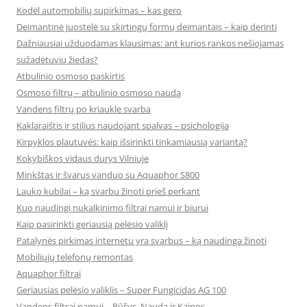
Kodėl automobilių supirkimas – kas gero
Deimantinė juostelė su skirtingų formų deimantais – kaip derinti
Dažniausiai užduodamas klausimas: ant kurios rankos nešiojamas
sužadėtuvių žiedas?
Atbulinio osmoso paskirtis
Osmoso filtrų – atbulinio osmoso nauda
Vandens filtrų po kriaukle svarba
Kaklaraištis ir stilius naudojant spalvas – psichologija
Kirpyklos plautuvės: kaip išsirinkti tinkamiausią variantą?
Kokybiškos vidaus durys Vilniuje
Minkštas ir švarus vanduo su Aquaphor S800
Lauko kubilai – ką svarbu žinoti prieš perkant
Kuo naudingi nukalkinimo filtrai namui ir biurui
Kaip pasirinkti geriausią pelėsio valiklį
Patalynės pirkimas internetu yra svarbus – ką naudinga žinoti
Mobiliųjų telefonų remontas
Aquaphor filtrai
Geriausias pelėsio valiklis – Super Fungicidas AG 100
Vandens filtrai namui – Rūšys, Nauda ir Kainos