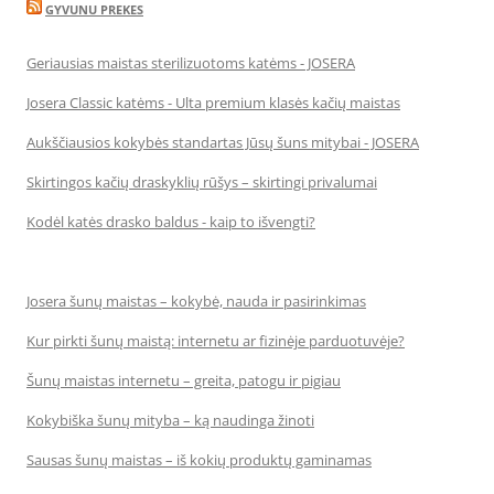
GYVUNU PREKES
Geriausias maistas sterilizuotoms katėms - JOSERA
Josera Classic katėms - Ulta premium klasės kačių maistas
Aukščiausios kokybės standartas Jūsų šuns mitybai - JOSERA
Skirtingos kačių draskyklių rūšys – skirtingi privalumai
Kodėl katės drasko baldus - kaip to išvengti?
Josera šunų maistas – kokybė, nauda ir pasirinkimas
Kur pirkti šunų maistą: internetu ar fizinėje parduotuvėje?
Šunų maistas internetu – greita, patogu ir pigiau
Kokybiška šunų mityba – ką naudinga žinoti
Sausas šunų maistas – iš kokių produktų gaminamas