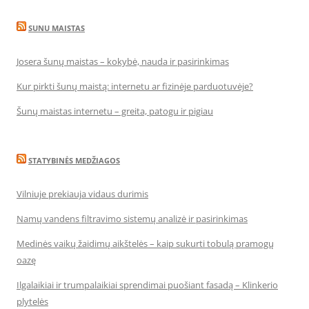
SUNU MAISTAS
Josera šunų maistas – kokybė, nauda ir pasirinkimas
Kur pirkti šunų maistą: internetu ar fizinėje parduotuvėje?
Šunų maistas internetu – greita, patogu ir pigiau
STATYBINĖS MEDŽIAGOS
Vilniuje prekiauja vidaus durimis
Namų vandens filtravimo sistemų analizė ir pasirinkimas
Medinės vaikų žaidimų aikštelės – kaip sukurti tobulą pramogų
oazę
Ilgalaikiai ir trumpalaikiai sprendimai puošiant fasadą – Klinkerio
plytelės