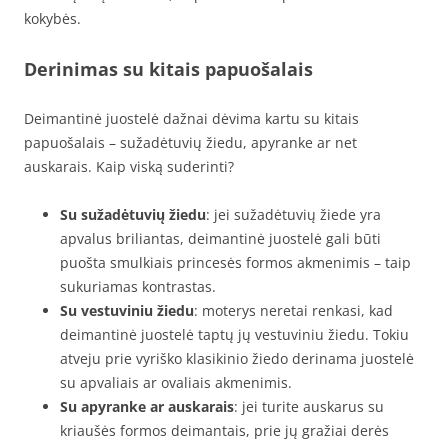
kokybės.
Derinimas su kitais papuošalais
Deimantinė juostelė dažnai dėvima kartu su kitais
papuošalais – sužadėtuvių žiedu, apyranke ar net
auskarais. Kaip viską suderinti?
Su sužadėtuvių žiedu
: jei sužadėtuvių žiede yra
apvalus briliantas, deimantinė juostelė gali būti
puošta smulkiais princesės formos akmenimis – taip
sukuriamas kontrastas.
Su vestuviniu žiedu
: moterys neretai renkasi, kad
deimantinė juostelė taptų jų vestuviniu žiedu. Tokiu
atveju prie vyriško klasikinio žiedo derinama juostelė
su apvaliais ar ovaliais akmenimis.
Su apyranke ar auskarais
: jei turite auskarus su
kriaušės formos deimantais, prie jų gražiai derės