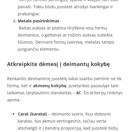
panaši. Tokiu būdu juostelė atrodys tvarkingai ir
prabangiai.
Metalo pasirinkimas
Baltas auksas ar platina išryškina visų formų
deimantus, o geltonas ar rožinis auksas suteikia
šilumos. Derinant formų įvairovę, metalas tampa
jungiančiu elementu.
Atkreipkite dėmesį į deimantų kokybę
Renkantis deimantinę juostelę labai svarbu įvertinti ne tik
formą, bet ir
akmenų kokybę
. Juvelyrikos pasaulyje tam
taikomas tarptautinis standartas –
4C
. Šis kriterijų rinkinys
apima:
Carat (karatai)
– deimanto svoris. Kuo didesnis
karatas, tuo akmuo vertingesnis, tačiau verta
atsižvelgti ir į bendrą proporciją, kad juostelė būtų