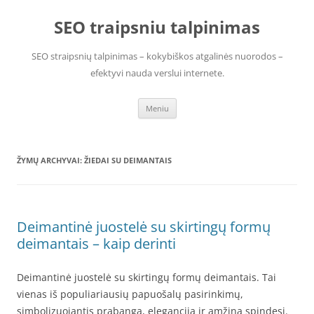
Pereiti
prie
SEO traipsniu talpinimas
turinio
SEO straipsnių talpinimas – kokybiškos atgalinės nuorodos –
efektyvi nauda verslui internete.
Meniu
ŽYMŲ ARCHYVAI:
ŽIEDAI SU DEIMANTAIS
Deimantinė juostelė su skirtingų formų
deimantais – kaip derinti
Deimantinė juostelė su skirtingų formų deimantais. Tai
vienas iš populiariausių papuošalų pasirinkimų,
simbolizuojantis prabangą, eleganciją ir amžiną spindesį.