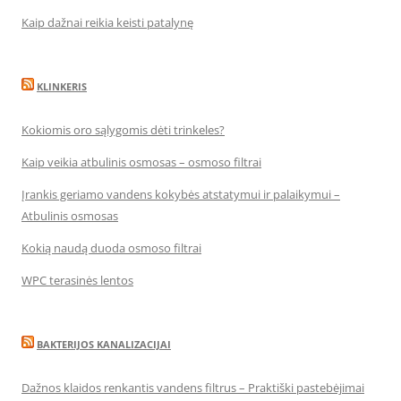
Kaip dažnai reikia keisti patalynę
KLINKERIS
Kokiomis oro sąlygomis dėti trinkeles?
Kaip veikia atbulinis osmosas – osmoso filtrai
Įrankis geriamo vandens kokybės atstatymui ir palaikymui –
Atbulinis osmosas
Kokią naudą duoda osmoso filtrai
WPC terasinės lentos
BAKTERIJOS KANALIZACIJAI
Dažnos klaidos renkantis vandens filtrus – Praktiški pastebėjimai