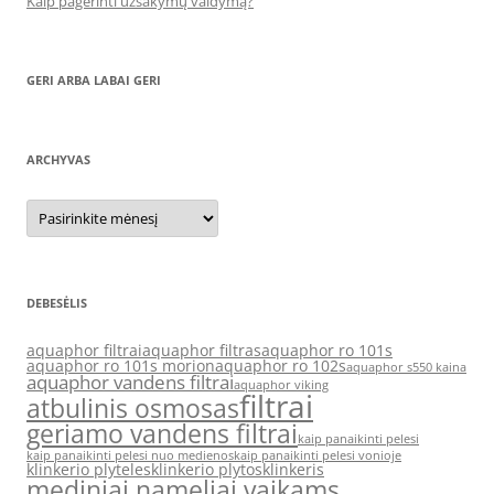
Kaip pagerinti užsakymų valdymą?
GERI ARBA LABAI GERI
ARCHYVAS
Archyvas
DEBESĖLIS
aquaphor filtrai
aquaphor filtras
aquaphor ro 101s
aquaphor ro 101s morion
aquaphor ro 102s
aquaphor s550 kaina
aquaphor vandens filtrai
aquaphor viking
filtrai
atbulinis osmosas
geriamo vandens filtrai
kaip panaikinti pelesi
kaip panaikinti pelesi nuo medienos
kaip panaikinti pelesi vonioje
klinkerio plyteles
klinkerio plytos
klinkeris
mediniai nameliai vaikams