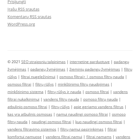
Prisijungti
Įrašų RSS srautas
Komentarų RSS srautas
WordPress.org
© 2021
SEO straipsniu talpinimas
|
internetine parduotuve
|
padangų
žymėjimas
|
padangų žymėjimas
|
žieminių padangų žymėjimas
|
filtrų
rūšys
|
filtrai nugeležinimui
|
osmoso filtrai> |
osmoso filtrų nauda
|
osmoso filtrai
|
filtrų rūšys
|
minkštinimo filtrų naudojimas
|
minkštinimo sistema
|
filtrų rūšys ir nauda
|
osmoso filtrai
|
vandens
filtrai nukalkinimui
|
vandens filtrų nauda
|
osmoso filtrų nauda
|
atbulinio osmoso filtrai
|
filtrų rūšys
|
apie geriamo vandens filtrus
|
kas yra atbulinis osmosas
|
namui naudingi osmoso filtrai
|
osmoso
filtrų nauda
|
naudingi osmoso filtrai
|
kuo naudingi osmoso filtrai
|
vandens filtravimo sistemos
|
filtrų namui pasirinkimas
|
filtrai
komfortui namuose
|
vandens filtrai namui
|
filtrai namams
|
vandens