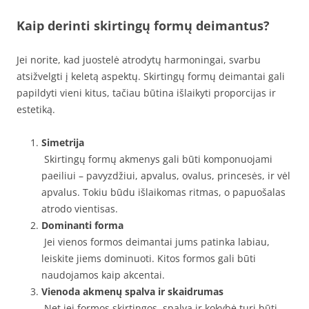
Kaip derinti skirtingų formų deimantus?
Jei norite, kad juostelė atrodytų harmoningai, svarbu
atsižvelgti į keletą aspektų. Skirtingų formų deimantai gali
papildyti vieni kitus, tačiau būtina išlaikyti proporcijas ir
estetiką.
Simetrija
Skirtingų formų akmenys gali būti komponuojami
paeiliui – pavyzdžiui, apvalus, ovalus, princesės, ir vėl
apvalus. Tokiu būdu išlaikomas ritmas, o papuošalas
atrodo vientisas.
Dominanti forma
Jei vienos formos deimantai jums patinka labiau,
leiskite jiems dominuoti. Kitos formos gali būti
naudojamos kaip akcentai.
Vienoda akmenų spalva ir skaidrumas
Net jei formos skirtingos, spalva ir kokybė turi būti