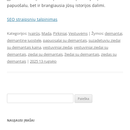
papuošalu, bet ir brangiausia jūsų istorijos dalimi.
SEO straipsnių talpinimas
Kategorijos:
Įvairūs
,
Mada
,
Pirkiniai
,
Vestuvėms
| Žymos:
deimantai
,
deimantine juostele
,
papuosalai su deimantais
,
suzadetuviu ziedai
su deimantais kaina
,
vestuviniai ziedai
,
vestuviniai ziedai su
deimantais
,
ziedai su deimantais
,
žiedai su deimantais
,
ziedas su
deimantais
|
2025 13 rugsėjo
Ieškoti:
NAUJAUSI ĮRAŠAI