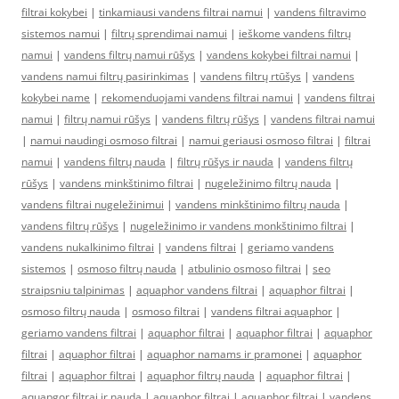
filtrai kokybei
|
tinkamiausi vandens filtrai namui
|
vandens filtravimo
sistemos namui
|
filtrų sprendimai namui
|
ieškome vandens filtrų
namui
|
vandens filtrų namui rūšys
|
vandens kokybei filtrai namui
|
vandens namui filtrų pasirinkimas
|
vandens filtrų rtūšys
|
vandens
kokybei name
|
rekomenduojami vandens filtrai namui
|
vandens filtrai
namui
|
filtrų namui rūšys
|
vandens filtrų rūšys
|
vandens filtrai namui
|
namui naudingi osmoso filtrai
|
namui geriausi osmoso filtrai
|
filtrai
namui
|
vandens filtrų nauda
|
filtrų rūšys ir nauda
|
vandens filtrų
rūšys
|
vandens minkštinimo filtrai
|
nugeležinimo filtrų nauda
|
vandens filtrai nugeležinimui
|
vandens minkštinimo filtrų nauda
|
vandens filtrų rūšys
|
nugeležinimo ir vandens monkštinimo filtrai
|
vandens nukalkinimo filtrai
|
vandens filtrai
|
geriamo vandens
sistemos
|
osmoso filtrų nauda
|
atbulinio osmoso filtrai
|
seo
straipsniu talpinimas
|
aquaphor vandens filtrai
|
aquaphor filtrai
|
osmoso filtrų nauda
|
osmoso filtrai
|
vandens filtrai aquaphor
|
geriamo vandens filtrai
|
aquaphor filtrai
|
aquaphor filtrai
|
aquaphor
filtrai
|
aquaphor filtrai
|
aquaphor namams ir pramonei
|
aquaphor
filtrai
|
aquaphor filtrai
|
aquaphor filtrų nauda
|
aquaphor filtrai
|
aquapgor filtrai ir nauda
|
aquaphor filtrai
|
aquaphor filtrai
|
vandens