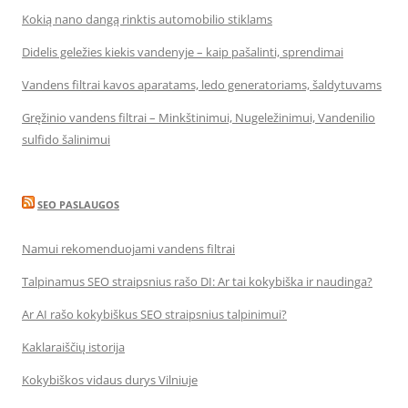
Kokią nano dangą rinktis automobilio stiklams
Didelis geležies kiekis vandenyje – kaip pašalinti, sprendimai
Vandens filtrai kavos aparatams, ledo generatoriams, šaldytuvams
Gręžinio vandens filtrai – Minkštinimui, Nugeležinimui, Vandenilio
sulfido šalinimui
SEO PASLAUGOS
Namui rekomenduojami vandens filtrai
Talpinamus SEO straipsnius rašo DI: Ar tai kokybiška ir naudinga?
Ar AI rašo kokybiškus SEO straipsnius talpinimui?
Kaklaraiščių istorija
Kokybiškos vidaus durys Vilniuje