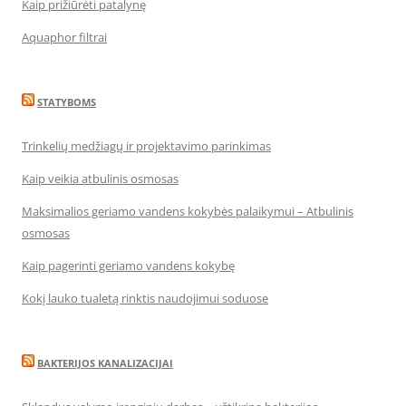
Kaip prižiūrėti patalynę
Aquaphor filtrai
STATYBOMS
Trinkelių medžiagų ir projektavimo parinkimas
Kaip veikia atbulinis osmosas
Maksimalios geriamo vandens kokybės palaikymui – Atbulinis
osmosas
Kaip pagerinti geriamo vandens kokybę
Kokį lauko tualetą rinktis naudojimui soduose
BAKTERIJOS KANALIZACIJAI