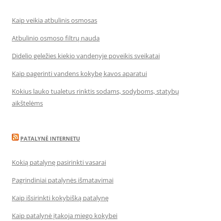
Kaip veikia atbulinis osmosas
Atbulinio osmoso filtrų nauda
Didelio geležies kiekio vandenyje poveikis sveikatai
Kaip pagerinti vandens kokybę kavos aparatui
Kokius lauko tualetus rinktis sodams, sodyboms, statybų
aikštelėms
PATALYNĖ INTERNETU
Kokią patalynę pasirinkti vasarai
Pagrindiniai patalynės išmatavimai
Kaip išsirinkti kokybišką patalynę
Kaip patalynė įtakoja miego kokybei