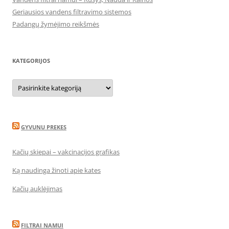
Geriausios vandens filtravimo sistemos
Padangų žymėjimo reikšmės
KATEGORIJOS
Kategorijos
GYVUNU PREKES
Kačių skiepai – vakcinacijos grafikas
Ką naudinga žinoti apie kates
Kačių auklėjimas
FILTRAI NAMUI